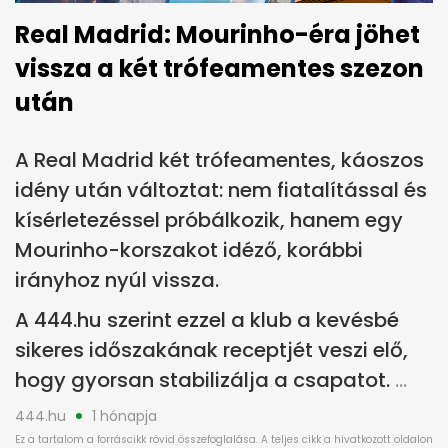
Real Madrid: Mourinho-éra jöhet
vissza a két trófeamentes szezon
után
A Real Madrid két trófeamentes, káoszos
idény után változtat: nem fiatalítással és
kísérletezéssel próbálkozik, hanem egy
Mourinho-korszakot idéző, korábbi
irányhoz nyúl vissza.
A 444.hu szerint ezzel a klub a kevésbé
sikeres időszakának receptjét veszi elő,
hogy gyorsan stabilizálja a csapatot.
444.hu
1 hónapja