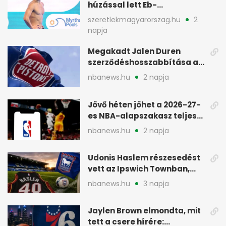
húzással lett Eb-
aranyérmes Párizsban
szeretlekmagyarorszag.hu
2
napja
Megakadt Jalen Duren
szerződéshosszabbítása a
Detroit Pistonsnál
nbanews.hu
2 napja
Jövő héten jöhet a 2026-27-
es NBA-alapszakasz teljes
menetrendje
nbanews.hu
2 napja
Udonis Haslem részesedést
vett az Ipswich Townban,
Premier League-szereplés
nbanews.hu
3 napja
előtt
Jaylen Brown elmondta, mit
tett a csere hírére: