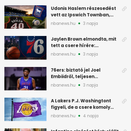
Udonis Haslem részesedést
vett az Ipswich Townban,
Premier League-szereplés
nbanews.hu
3 napja
előtt
Jaylen Brown elmondta, mit
tett a csere hírére:
elhajította a telefonját
nbanews.hu
3 napja
76ers: biztató jel Joel
Embiidről, teljesen
egészségesen készül
nbanews.hu
3 napja
A Lakers P.J. Washingtont
figyeli, de a csere komoly
akadályokba ütközhet
nbanews.hu
4 napja