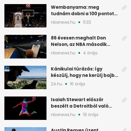
Wembanyama: meg
tudnám dobni a 100 pontot
egy NBA-meccsen
nbanews.hu
11:33
86 évesen meghalt Don
Nelson, az NBA második
legsikeresebb edzője
nbanews.hu
4 órája
Kánikulai túrázás: így
készülj, hogy ne kerülj bajba
az úton
24.hu
16 órája
Isaiah Stewart először
beszélt a Detroitból való
távozásáról
nbanews.hu
19 órája
Austin Reaves üzent