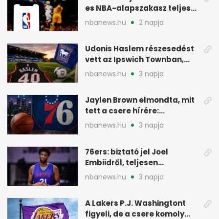
es NBA-alapszakasz teljes
menetrendje
nbanews.hu
2 napja
Udonis Haslem részesedést
vett az Ipswich Townban,
Premier League-szereplés
nbanews.hu
3 napja
előtt
Jaylen Brown elmondta, mit
tett a csere hírére:
elhajította a telefonját
nbanews.hu
3 napja
76ers: biztató jel Joel
Embiidről, teljesen
egészségesen készül
nbanews.hu
3 napja
A Lakers P.J. Washingtont
figyeli, de a csere komoly