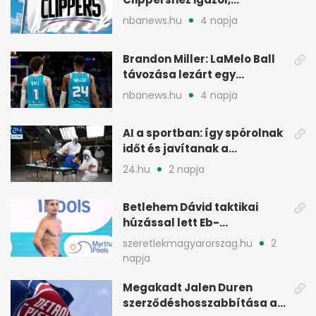
kétirányú szerződéssel
nbanews.hu
4 napja
Brandon Miller: LaMelo Ball
távozása lezárt egy
korszakot a Hornetsnél
nbanews.hu
4 napja
AI a sportban: így spórolnak
időt és javítanak a
teljesítményen
24.hu
2 napja
Betlehem Dávid taktikai
húzással lett Eb-
aranyérmes Párizsban
szeretlekmagyarorszag.hu
2
napja
Megakadt Jalen Duren
szerződéshosszabbítása a