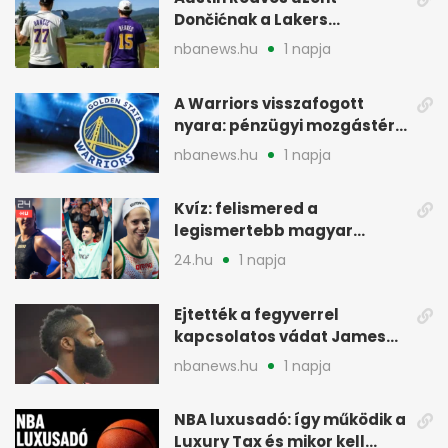
Dončićnak a Lakers
szlovéniai útja előtt
nbanews.hu
1 napja
A Warriors visszafogott
nyara: pénzügyi mozgástér
a 2027-es tervhez
nbanews.hu
1 napja
Kvíz: felismered a
legismertebb magyar
úszókat a fotókról?
24.hu
1 napja
Ejtették a fegyverrel
kapcsolatos vádat James
Harden ellen Texasban
nbanews.hu
1 napja
NBA luxusadó: így működik a
Luxury Tax és mikor kell