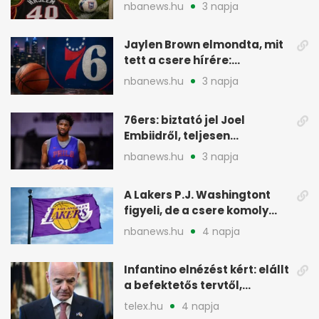
Premier League-szereplés
nbanews.hu
3 napja
előtt
Jaylen Brown elmondta, mit
tett a csere hírére:
elhajította a telefonját
nbanews.hu
3 napja
76ers: biztató jel Joel
Embiidről, teljesen
egészségesen készül
nbanews.hu
3 napja
A Lakers P.J. Washingtont
figyeli, de a csere komoly
akadályokba ütközhet
nbanews.hu
4 napja
Infantino elnézést kért: elállt
a befektetős tervtől,
maradhat FIFA-elnök
telex.hu
4 napja