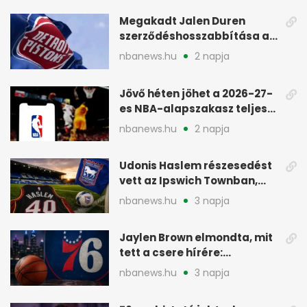
Megakadt Jalen Duren
szerződéshosszabbítása a
Detroit Pistonsnál
nbanews.hu
2 napja
Jövő héten jöhet a 2026-27-
es NBA-alapszakasz teljes
menetrendje
nbanews.hu
2 napja
Udonis Haslem részesedést
vett az Ipswich Townban,
Premier League-szereplés
nbanews.hu
3 napja
előtt
Jaylen Brown elmondta, mit
tett a csere hírére:
elhajította a telefonját
nbanews.hu
3 napja