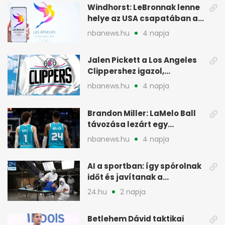
Windhorst: LeBronnak lenne
helye az USA csapatában a
2028-as olimpián
nbanews.hu
4 napja
Jalen Pickett a Los Angeles
Clippershez igazol,
kétirányú szerződéssel
nbanews.hu
4 napja
Brandon Miller: LaMelo Ball
távozása lezárt egy
korszakot a Hornetsnél
nbanews.hu
4 napja
AI a sportban: így spórolnak
időt és javítanak a
teljesítményen
24.hu
2 napja
Betlehem Dávid taktikai