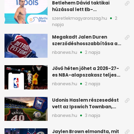
Betlehem Dávid taktikai
húzással lett Eb-
aranyérmes Párizsban
szeretlekmagyarorszag.hu
2
napja
Megakadt Jalen Duren
szerződéshosszabbítása a
Detroit Pistonsnál
nbanews.hu
2 napja
Jövő héten jöhet a 2026-27-
es NBA-alapszakasz teljes
menetrendje
nbanews.hu
2 napja
Udonis Haslem részesedést
vett az Ipswich Townban,
Premier League-szereplés
nbanews.hu
3 napja
előtt
Jaylen Brown elmondta, mit