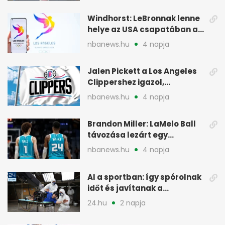
Windhorst: LeBronnak lenne
helye az USA csapatában a
2028-as olimpián
nbanews.hu
4 napja
Jalen Pickett a Los Angeles
Clippershez igazol,
kétirányú szerződéssel
nbanews.hu
4 napja
Brandon Miller: LaMelo Ball
távozása lezárt egy
korszakot a Hornetsnél
nbanews.hu
4 napja
AI a sportban: így spórolnak
időt és javítanak a
teljesítményen
24.hu
2 napja