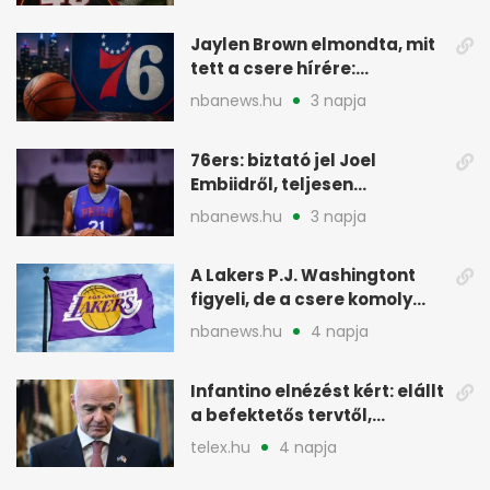
előtt
Jaylen Brown elmondta, mit
tett a csere hírére:
elhajította a telefonját
nbanews.hu
3 napja
76ers: biztató jel Joel
Embiidről, teljesen
egészségesen készül
nbanews.hu
3 napja
A Lakers P.J. Washingtont
figyeli, de a csere komoly
akadályokba ütközhet
nbanews.hu
4 napja
Infantino elnézést kért: elállt
a befektetős tervtől,
maradhat FIFA-elnök
telex.hu
4 napja