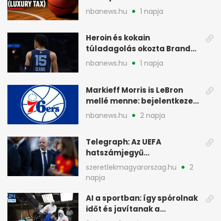
fizetni
nbanews.hu
1 napja
Heroin és kokain
túladagolás okozta Brandon
Clarke halálát
nbanews.hu
1 napja
Markieff Morris is LeBron
mellé menne: bejelentkezett
a Sixershez
nbanews.hu
2 napja
Telegraph: Az UEFA
hatszámjegyű
végkielégítést adott egy női
szeretlekmagyarorszag.hu
2
dolgozónak
napja
AI a sportban: így spórolnak
időt és javítanak a
teljesítményen