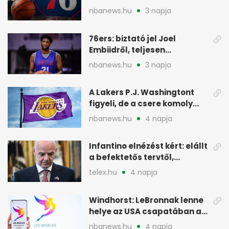
elhajította a telefonját
nbanews.hu
3 napja
76ers: biztató jel Joel
Embiidről, teljesen
egészségesen készül
nbanews.hu
3 napja
A Lakers P.J. Washingtont
figyeli, de a csere komoly
akadályokba ütközhet
nbanews.hu
4 napja
Infantino elnézést kért: elállt
a befektetős tervtől,
maradhat FIFA-elnök
telex.hu
4 napja
Windhorst: LeBronnak lenne
helye az USA csapatában a
2028-as olimpián
nbanews.hu
4 napja