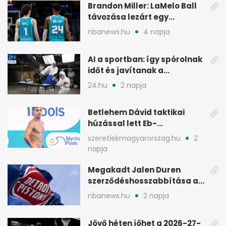
Brandon Miller: LaMelo Ball
távozása lezárt egy
korszakot a Hornetsnél
nbanews.hu
4 napja
AI a sportban: így spórolnak
időt és javítanak a
teljesítményen
24.hu
2 napja
Betlehem Dávid taktikai
húzással lett Eb-
aranyérmes Párizsban
szeretlekmagyarorszag.hu
2
napja
Megakadt Jalen Duren
szerződéshosszabbítása a
Detroit Pistonsnál
nbanews.hu
2 napja
Jövő héten jöhet a 2026-27-