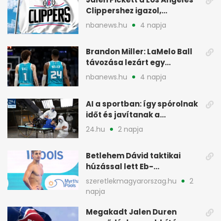
Clippershez igazol,
kétirányú szerződéssel
nbanews.hu
4 napja
Brandon Miller: LaMelo Ball
távozása lezárt egy
korszakot a Hornetsnél
nbanews.hu
4 napja
AI a sportban: így spórolnak
időt és javítanak a
teljesítményen
24.hu
2 napja
Betlehem Dávid taktikai
húzással lett Eb-
aranyérmes Párizsban
szeretlekmagyarorszag.hu
2
napja
Megakadt Jalen Duren