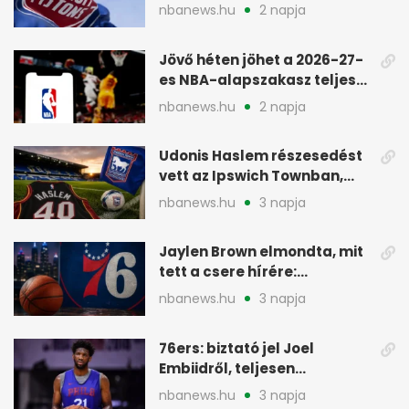
Detroit Pistonsnál
nbanews.hu
2 napja
Jövő héten jöhet a 2026-27-
es NBA-alapszakasz teljes
menetrendje
nbanews.hu
2 napja
Udonis Haslem részesedést
vett az Ipswich Townban,
Premier League-szereplés
nbanews.hu
3 napja
előtt
Jaylen Brown elmondta, mit
tett a csere hírére:
elhajította a telefonját
nbanews.hu
3 napja
76ers: biztató jel Joel
Embiidről, teljesen
egészségesen készül
nbanews.hu
3 napja