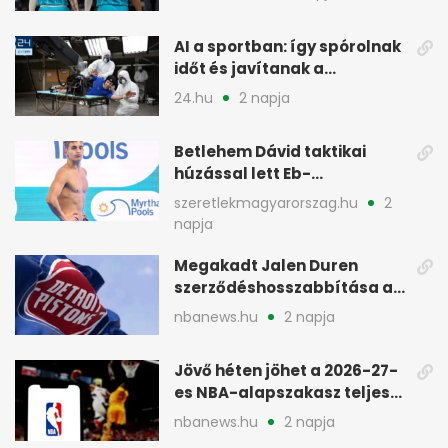
AI a sportban: így spórolnak
időt és javítanak a
teljesítményen
24.hu
2 napja
Betlehem Dávid taktikai
húzással lett Eb-
aranyérmes Párizsban
szeretlekmagyarorszag.hu
2
napja
Megakadt Jalen Duren
szerződéshosszabbítása a
Detroit Pistonsnál
nbanews.hu
2 napja
Jövő héten jöhet a 2026-27-
es NBA-alapszakasz teljes
menetrendje
nbanews.hu
2 napja