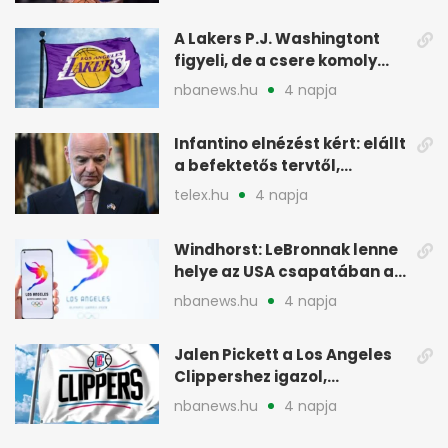
A Lakers P.J. Washingtont
figyeli, de a csere komoly
akadályokba ütközhet
nbanews.hu
4 napja
Infantino elnézést kért: elállt
a befektetős tervtől,
maradhat FIFA-elnök
telex.hu
4 napja
Windhorst: LeBronnak lenne
helye az USA csapatában a
2028-as olimpián
nbanews.hu
4 napja
Jalen Pickett a Los Angeles
Clippershez igazol,
kétirányú szerződéssel
nbanews.hu
4 napja