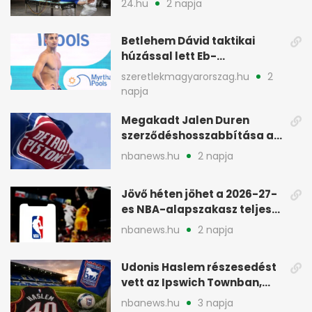
24.hu
2 napja
Betlehem Dávid taktikai
húzással lett Eb-
aranyérmes Párizsban
szeretlekmagyarorszag.hu
2
napja
Megakadt Jalen Duren
szerződéshosszabbítása a
Detroit Pistonsnál
nbanews.hu
2 napja
Jövő héten jöhet a 2026-27-
es NBA-alapszakasz teljes
menetrendje
nbanews.hu
2 napja
Udonis Haslem részesedést
vett az Ipswich Townban,
Premier League-szereplés
nbanews.hu
3 napja