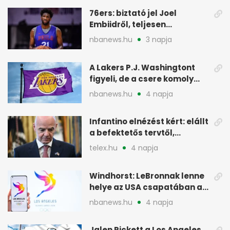
76ers: biztató jel Joel
Embiidről, teljesen
egészségesen készül
nbanews.hu
3 napja
A Lakers P.J. Washingtont
figyeli, de a csere komoly
akadályokba ütközhet
nbanews.hu
4 napja
Infantino elnézést kért: elállt
a befektetős tervtől,
maradhat FIFA-elnök
telex.hu
4 napja
Windhorst: LeBronnak lenne
helye az USA csapatában a
2028-as olimpián
nbanews.hu
4 napja
Jalen Pickett a Los Angeles