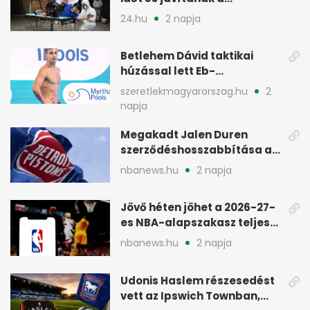
teljesítményen
24.hu
2 napja
Betlehem Dávid taktikai
húzással lett Eb-
aranyérmes Párizsban
szeretlekmagyarorszag.hu
2
napja
Megakadt Jalen Duren
szerződéshosszabbítása a
Detroit Pistonsnál
nbanews.hu
2 napja
Jövő héten jöhet a 2026-27-
es NBA-alapszakasz teljes
menetrendje
nbanews.hu
2 napja
Udonis Haslem részesedést
vett az Ipswich Townban,