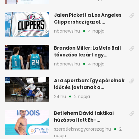
Jalen Pickett a Los Angeles
Clippershez igazol,
kétirányú szerződéssel
nbanews.hu
4 napja
Brandon Miller: LaMelo Ball
távozása lezárt egy
korszakot a Hornetsnél
nbanews.hu
4 napja
AI a sportban: így spórolnak
időt és javítanak a
teljesítményen
24.hu
2 napja
Betlehem Dávid taktikai
húzással lett Eb-
aranyérmes Párizsban
szeretlekmagyarorszag.hu
2
napja