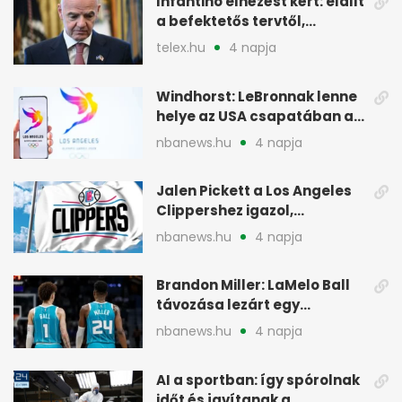
Infantino elnézést kért: elállt
a befektetős tervtől,
maradhat FIFA-elnök
telex.hu
4 napja
Windhorst: LeBronnak lenne
helye az USA csapatában a
2028-as olimpián
nbanews.hu
4 napja
Jalen Pickett a Los Angeles
Clippershez igazol,
kétirányú szerződéssel
nbanews.hu
4 napja
Brandon Miller: LaMelo Ball
távozása lezárt egy
korszakot a Hornetsnél
nbanews.hu
4 napja
AI a sportban: így spórolnak
időt és javítanak a