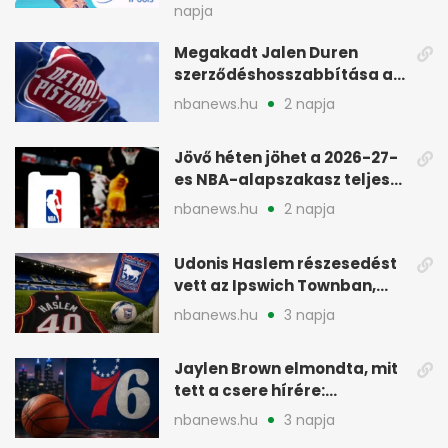
napja
Megakadt Jalen Duren
szerződéshosszabbítása a
Detroit Pistonsnál
nbanews.hu
2 napja
Jövő héten jöhet a 2026-27-
es NBA-alapszakasz teljes
menetrendje
nbanews.hu
2 napja
Udonis Haslem részesedést
vett az Ipswich Townban,
Premier League-szereplés
nbanews.hu
3 napja
előtt
Jaylen Brown elmondta, mit
tett a csere hírére:
elhajította a telefonját
nbanews.hu
3 napja