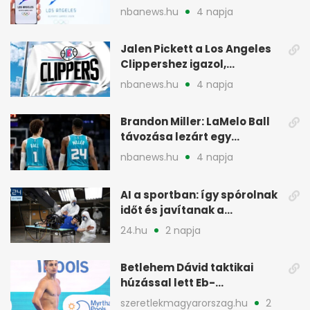
2028-as olimpián
nbanews.hu
4 napja
Jalen Pickett a Los Angeles
Clippershez igazol,
kétirányú szerződéssel
nbanews.hu
4 napja
Brandon Miller: LaMelo Ball
távozása lezárt egy
korszakot a Hornetsnél
nbanews.hu
4 napja
AI a sportban: így spórolnak
időt és javítanak a
teljesítményen
24.hu
2 napja
Betlehem Dávid taktikai
húzással lett Eb-
aranyérmes Párizsban
szeretlekmagyarorszag.hu
2