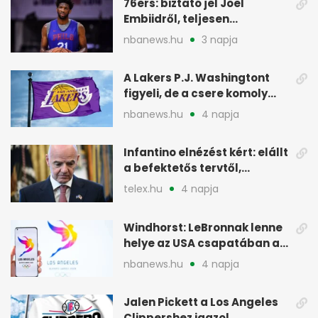
76ers: biztató jel Joel
Embiidről, teljesen
egészségesen készül
nbanews.hu
3 napja
A Lakers P.J. Washingtont
figyeli, de a csere komoly
akadályokba ütközhet
nbanews.hu
4 napja
Infantino elnézést kért: elállt
a befektetős tervtől,
maradhat FIFA-elnök
telex.hu
4 napja
Windhorst: LeBronnak lenne
helye az USA csapatában a
2028-as olimpián
nbanews.hu
4 napja
Jalen Pickett a Los Angeles
Clippershez igazol,