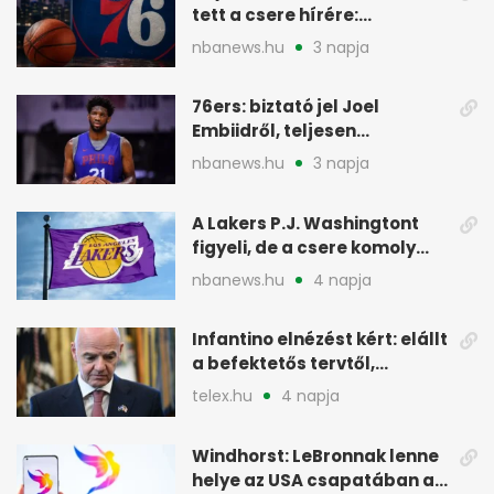
tett a csere hírére:
elhajította a telefonját
nbanews.hu
3 napja
76ers: biztató jel Joel
Embiidről, teljesen
egészségesen készül
nbanews.hu
3 napja
A Lakers P.J. Washingtont
figyeli, de a csere komoly
akadályokba ütközhet
nbanews.hu
4 napja
Infantino elnézést kért: elállt
a befektetős tervtől,
maradhat FIFA-elnök
telex.hu
4 napja
Windhorst: LeBronnak lenne
helye az USA csapatában a