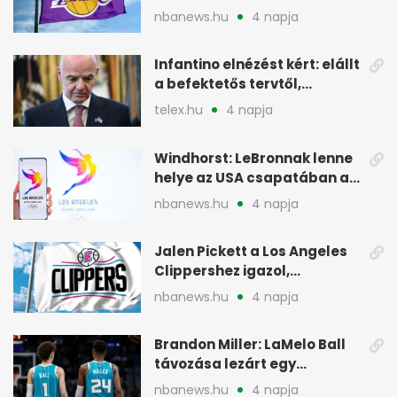
akadályokba ütközhet
nbanews.hu
4 napja
Infantino elnézést kért: elállt
a befektetős tervtől,
maradhat FIFA-elnök
telex.hu
4 napja
Windhorst: LeBronnak lenne
helye az USA csapatában a
2028-as olimpián
nbanews.hu
4 napja
Jalen Pickett a Los Angeles
Clippershez igazol,
kétirányú szerződéssel
nbanews.hu
4 napja
Brandon Miller: LaMelo Ball
távozása lezárt egy
korszakot a Hornetsnél
nbanews.hu
4 napja