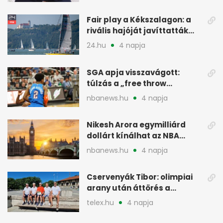
menesztés
Fair play a Kékszalagon: a
rivális hajóját javíttatták
meg
24.hu
4 napja
SGA apja visszavágott:
túlzás a „free throw
merchant” címke?
nbanews.hu
4 napja
Nikesh Arora egymilliárd
dollárt kínálhat az NBA
Europe londoni csapatáért
nbanews.hu
4 napja
Cservenyák Tibor: olimpiai
arany után áttörés a
rákkutatásban
telex.hu
4 napja