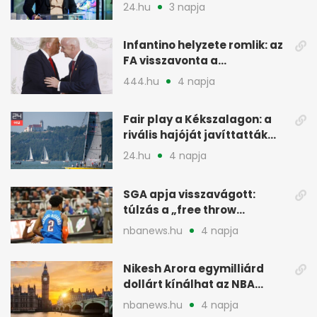
24.hu
3 napja
Infantino helyzete romlik: az
FA visszavonta a
támogatását, jöhet a
444.hu
4 napja
menesztés
Fair play a Kékszalagon: a
rivális hajóját javíttatták
meg
24.hu
4 napja
SGA apja visszavágott:
túlzás a „free throw
merchant” címke?
nbanews.hu
4 napja
Nikesh Arora egymilliárd
dollárt kínálhat az NBA
Europe londoni csapatáért
nbanews.hu
4 napja