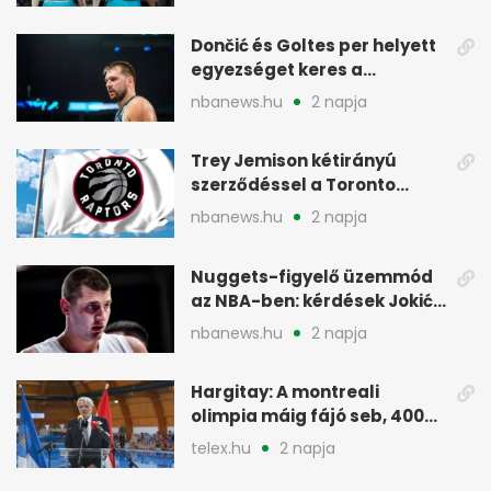
Dončić és Goltes per helyett
egyezséget keres a
gyerekügyben
nbanews.hu
2 napja
Trey Jemison kétirányú
szerződéssel a Toronto
Raptorshoz igazolt
nbanews.hu
2 napja
Nuggets-figyelő üzemmód
az NBA-ben: kérdések Jokić
jövőjéről
nbanews.hu
2 napja
Hargitay: A montreali
olimpia máig fájó seb, 400
vegyesen 4. lett
telex.hu
2 napja