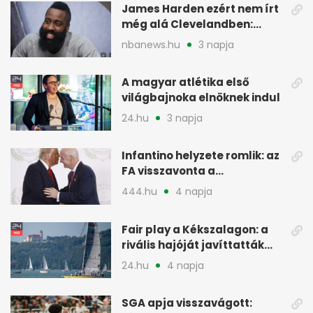
James Harden ezért nem írt
még alá Clevelandben:
pénzügyi okok
nbanews.hu
3 napja
A magyar atlétika első
világbajnoka elnöknek indul
24.hu
3 napja
Infantino helyzete romlik: az
FA visszavonta a
támogatását, jöhet a
444.hu
4 napja
menesztés
Fair play a Kékszalagon: a
rivális hajóját javíttatták
meg
24.hu
4 napja
SGA apja visszavágott: