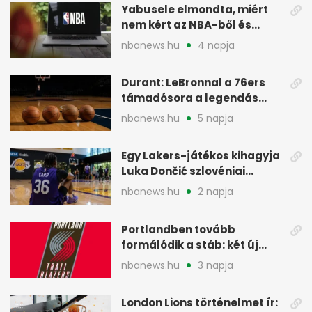
Yabusele elmondta, miért
nem kért az NBA-ből és
miért jött Európába
nbanews.hu
4 napja
Durant: LeBronnal a 76ers
támadósora a legendás
Warriorsra emlékeztet
nbanews.hu
5 napja
Egy Lakers-játékos kihagyja
Luka Dončić szlovéniai
minicampjét
nbanews.hu
2 napja
Portlandben tovább
formálódik a stáb: két új
szakember a Blazersnél
nbanews.hu
3 napja
London Lions történelmet ír: