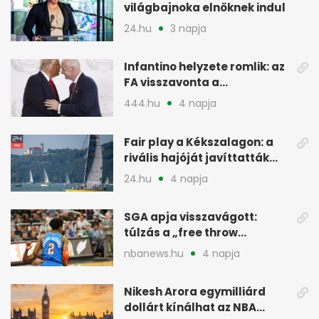
világbajnoka elnöknek indul
24.hu
3 napja
Infantino helyzete romlik: az
FA visszavonta a
támogatását, jöhet a
444.hu
4 napja
menesztés
Fair play a Kékszalagon: a
rivális hajóját javíttatták
meg
24.hu
4 napja
SGA apja visszavágott:
túlzás a „free throw
merchant” címke?
nbanews.hu
4 napja
Nikesh Arora egymilliárd
dollárt kínálhat az NBA