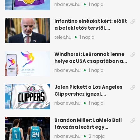
akadályokba ütközhet
nbanews.hu
1 napja
Infantino elnézést kért: elállt
a befektetős tervtől,
maradhat FIFA-elnök
telex.hu
1 napja
Windhorst: LeBronnak lenne
helye az USA csapatában a
2028-as olimpián
nbanews.hu
1 napja
Jalen Pickett a Los Angeles
Clippershez igazol,
kétirányú szerződéssel
nbanews.hu
1 napja
Brandon Miller: LaMelo Ball
távozása lezárt egy
korszakot a Hornetsnél
nbanews.hu
2 napja