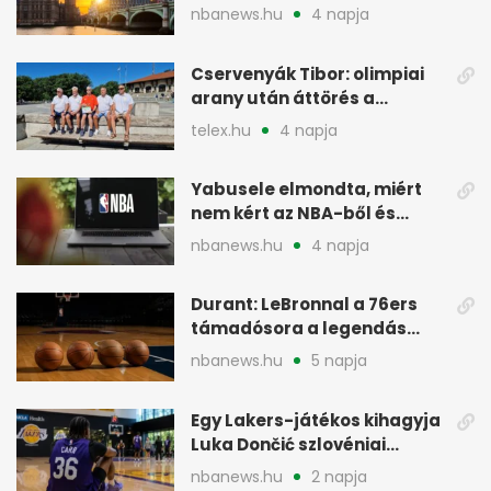
Europe londoni csapatáért
nbanews.hu
4 napja
Cservenyák Tibor: olimpiai
arany után áttörés a
rákkutatásban
telex.hu
4 napja
Yabusele elmondta, miért
nem kért az NBA-ből és
miért jött Európába
nbanews.hu
4 napja
Durant: LeBronnal a 76ers
támadósora a legendás
Warriorsra emlékeztet
nbanews.hu
5 napja
Egy Lakers-játékos kihagyja
Luka Dončić szlovéniai
minicampjét
nbanews.hu
2 napja