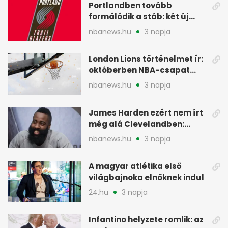
Portlandben tovább
formálódik a stáb: két új
szakember a Blazersnél
nbanews.hu
3 napja
London Lions történelmet ír:
októberben NBA-csapat
ellen lép pályára
nbanews.hu
3 napja
James Harden ezért nem írt
még alá Clevelandben:
pénzügyi okok
nbanews.hu
3 napja
A magyar atlétika első
világbajnoka elnöknek indul
24.hu
3 napja
Infantino helyzete romlik: az