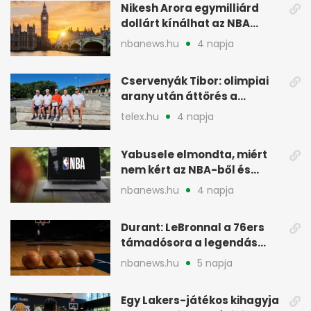
Nikesh Arora egymilliárd
dollárt kínálhat az NBA
Europe londoni csapatáért
nbanews.hu
4 napja
Cservenyák Tibor: olimpiai
arany után áttörés a
rákkutatásban
telex.hu
4 napja
Yabusele elmondta, miért
nem kért az NBA-ből és
miért jött Európába
nbanews.hu
4 napja
Durant: LeBronnal a 76ers
támadósora a legendás
Warriorsra emlékeztet
nbanews.hu
5 napja
Egy Lakers-játékos kihagyja