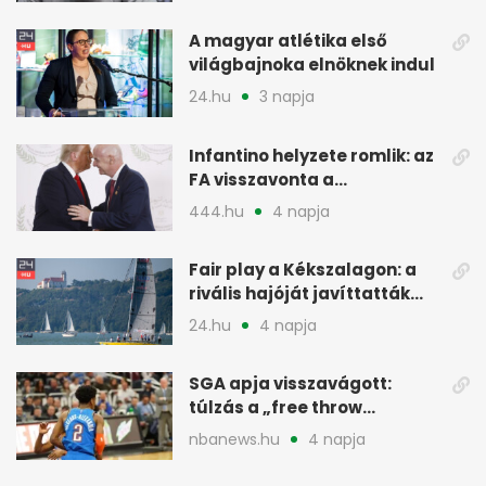
A magyar atlétika első
világbajnoka elnöknek indul
24.hu
3 napja
Infantino helyzete romlik: az
FA visszavonta a
támogatását, jöhet a
444.hu
4 napja
menesztés
Fair play a Kékszalagon: a
rivális hajóját javíttatták
meg
24.hu
4 napja
SGA apja visszavágott:
túlzás a „free throw
merchant” címke?
nbanews.hu
4 napja