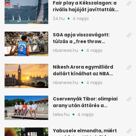
Fair play a Kékszalagon: a
rivális hajóját javíttatták
meg
24.hu
4 napja
SGA apja visszavágott:
túlzás a „free throw
merchant” címke?
nbanews.hu
4 napja
Nikesh Arora egymilliárd
dollárt kínálhat az NBA
Europe londoni csapatáért
nbanews.hu
4 napja
Cservenyák Tibor: olimpiai
arany után áttörés a
rákkutatásban
telex.hu
4 napja
Yabusele elmondta, miért