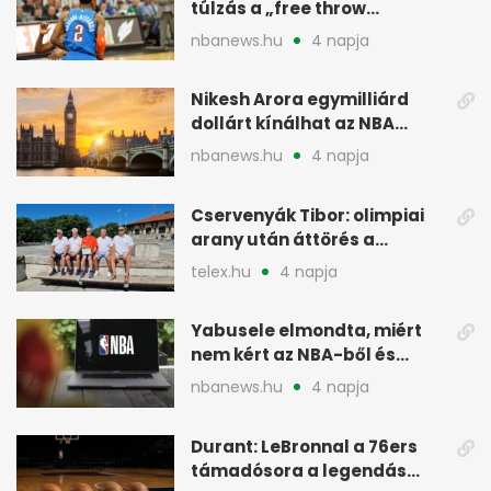
túlzás a „free throw
merchant” címke?
nbanews.hu
4 napja
Nikesh Arora egymilliárd
dollárt kínálhat az NBA
Europe londoni csapatáért
nbanews.hu
4 napja
Cservenyák Tibor: olimpiai
arany után áttörés a
rákkutatásban
telex.hu
4 napja
Yabusele elmondta, miért
nem kért az NBA-ből és
miért jött Európába
nbanews.hu
4 napja
Durant: LeBronnal a 76ers
támadósora a legendás