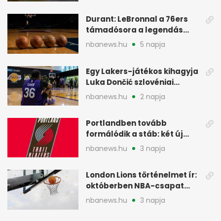
Durant: LeBronnal a 76ers
támadósora a legendás
Warriorsra emlékeztet
nbanews.hu
5 napja
Egy Lakers-játékos kihagyja
Luka Dončić szlovéniai
minicampjét
nbanews.hu
2 napja
Portlandben tovább
formálódik a stáb: két új
szakember a Blazersnél
nbanews.hu
3 napja
London Lions történelmet ír:
októberben NBA-csapat
ellen lép pályára
nbanews.hu
3 napja