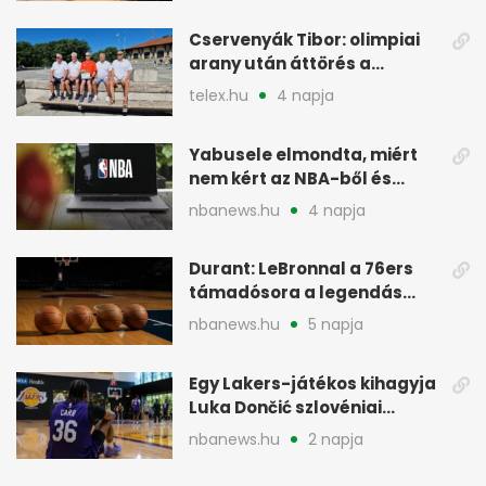
Cservenyák Tibor: olimpiai
arany után áttörés a
rákkutatásban
telex.hu
4 napja
Yabusele elmondta, miért
nem kért az NBA-ből és
miért jött Európába
nbanews.hu
4 napja
Durant: LeBronnal a 76ers
támadósora a legendás
Warriorsra emlékeztet
nbanews.hu
5 napja
Egy Lakers-játékos kihagyja
Luka Dončić szlovéniai
minicampjét
nbanews.hu
2 napja