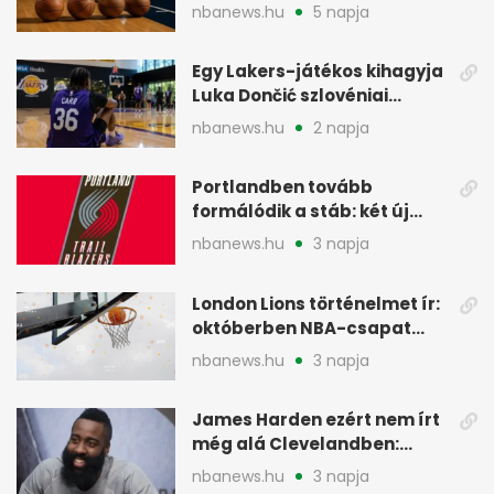
Warriorsra emlékeztet
nbanews.hu
5 napja
Egy Lakers-játékos kihagyja
Luka Dončić szlovéniai
minicampjét
nbanews.hu
2 napja
Portlandben tovább
formálódik a stáb: két új
szakember a Blazersnél
nbanews.hu
3 napja
London Lions történelmet ír:
októberben NBA-csapat
ellen lép pályára
nbanews.hu
3 napja
James Harden ezért nem írt
még alá Clevelandben:
pénzügyi okok
nbanews.hu
3 napja