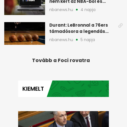
nem kért az NBA-ből és
miért jött Európába
nbanews.hu
4 napja
Durant: LeBronnal a 76ers
támadósora a legendás
Warriorsra emlékeztet
nbanews.hu
5 napja
Tovább a Foci rovatra
KIEMELT