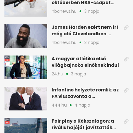
októberben NBA-csapat
ellen lép pályára
nbanews.hu
3 napja
James Harden ezért nem írt
még alá Clevelandben:
pénzügyi okok
nbanews.hu
3 napja
A magyar atlétika első
világbajnoka elnöknek indul
24.hu
3 napja
Infantino helyzete romlik: az
FA visszavonta a
támogatását, jöhet a
444.hu
4 napja
menesztés
Fair play a Kékszalagon: a
rivális hajóját javíttatták