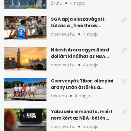
meg
24.hu
4 napja
SGA apja visszavágott:
túlzás a „free throw
merchant” címke?
nbanews.hu
4 napja
Nikesh Arora egymilliárd
dollárt kínálhat az NBA
Europe londoni csapatáért
nbanews.hu
4 napja
Cservenyák Tibor: olimpiai
arany után áttörés a
rákkutatásban
telex.hu
4 napja
Yabusele elmondta, miért
nem kért az NBA-ből és
miért jött Európába
nbanews.hu
4 napja