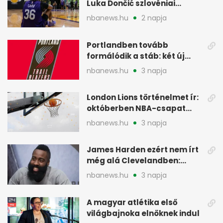
Luka Dončić szlovéniai
minicampjét
nbanews.hu
2 napja
Portlandben tovább
formálódik a stáb: két új
szakember a Blazersnél
nbanews.hu
3 napja
London Lions történelmet ír:
októberben NBA-csapat
ellen lép pályára
nbanews.hu
3 napja
James Harden ezért nem írt
még alá Clevelandben:
pénzügyi okok
nbanews.hu
3 napja
A magyar atlétika első
világbajnoka elnöknek indul