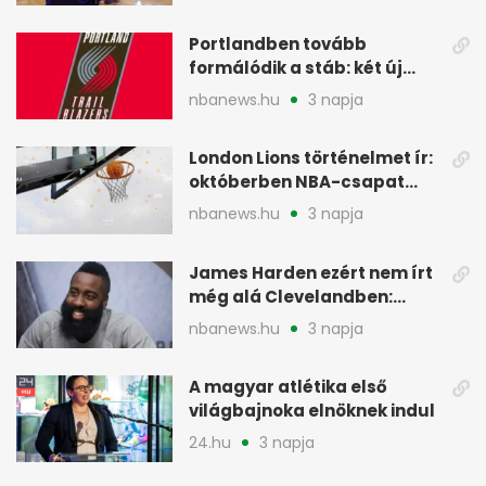
Portlandben tovább
formálódik a stáb: két új
szakember a Blazersnél
nbanews.hu
3 napja
London Lions történelmet ír:
októberben NBA-csapat
ellen lép pályára
nbanews.hu
3 napja
James Harden ezért nem írt
még alá Clevelandben:
pénzügyi okok
nbanews.hu
3 napja
A magyar atlétika első
világbajnoka elnöknek indul
24.hu
3 napja