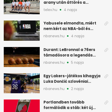
arany után áttörés a
rákkutatásban
telex.hu
4 napja
Yabusele elmondta, miért
nem kért az NBA-ből és
miért jött Európába
nbanews.hu
4 napja
Durant: LeBronnal a 76ers
támadósora a legendás
Warriorsra emlékeztet
nbanews.hu
5 napja
Egy Lakers-játékos kihagyja
Luka Dončić szlovéniai
minicampjét
nbanews.hu
2 napja
Portlandben tovább
formálódik a stáb: két új