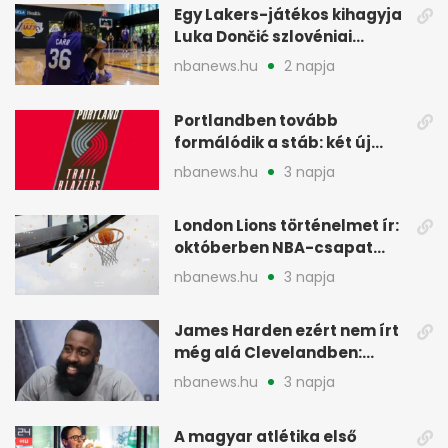
Egy Lakers-játékos kihagyja
Luka Dončić szlovéniai
minicampjét
nbanews.hu
2 napja
Portlandben tovább
formálódik a stáb: két új
szakember a Blazersnél
nbanews.hu
3 napja
London Lions történelmet ír:
októberben NBA-csapat
ellen lép pályára
nbanews.hu
3 napja
James Harden ezért nem írt
még alá Clevelandben:
pénzügyi okok
nbanews.hu
3 napja
A magyar atlétika első