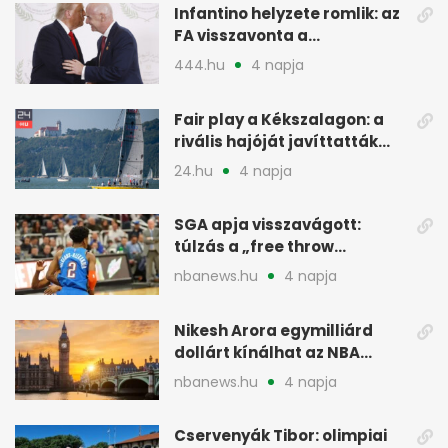
Infantino helyzete romlik: az
FA visszavonta a
támogatását, jöhet a
444.hu
4 napja
menesztés
Fair play a Kékszalagon: a
rivális hajóját javíttatták
meg
24.hu
4 napja
SGA apja visszavágott:
túlzás a „free throw
merchant” címke?
nbanews.hu
4 napja
Nikesh Arora egymilliárd
dollárt kínálhat az NBA
Europe londoni csapatáért
nbanews.hu
4 napja
Cservenyák Tibor: olimpiai