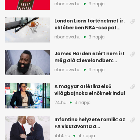
szakember a Blazersnél
nbanews.hu
3 napja
London Lions történelmet ír:
októberben NBA-csapat
ellen lép pályára
nbanews.hu
3 napja
James Harden ezért nem írt
még alá Clevelandben:
pénzügyi okok
nbanews.hu
3 napja
A magyar atlétika első
világbajnoka elnöknek indul
24.hu
3 napja
Infantino helyzete romlik: az
FA visszavonta a
támogatását, jöhet a
444.hu
4 napja