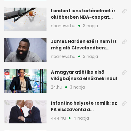
London Lions történelmet ír:
októberben NBA-csapat
ellen lép pályára
nbanews.hu
3 napja
James Harden ezért nem írt
még alá Clevelandben:
pénzügyi okok
nbanews.hu
3 napja
A magyar atlétika első
világbajnoka elnöknek indul
24.hu
3 napja
Infantino helyzete romlik: az
FA visszavonta a
támogatását, jöhet a
444.hu
4 napja
menesztés