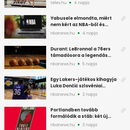
rákkutatásban
telex.hu
4 napja
Yabusele elmondta, miért
nem kért az NBA-ből és
miért jött Európába
nbanews.hu
4 napja
Durant: LeBronnal a 76ers
támadósora a legendás
Warriorsra emlékeztet
nbanews.hu
5 napja
Egy Lakers-játékos kihagyja
Luka Dončić szlovéniai
minicampjét
nbanews.hu
2 napja
Portlandben tovább
formálódik a stáb: két új
szakember a Blazersnél
nbanews.hu
3 napja