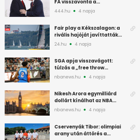
FA visszavonta a
támogatását, jöhet a
444.hu
4 napja
menesztés
Fair play a Kékszalagon: a
rivális hajóját javíttatták
meg
24.hu
4 napja
SGA apja visszavágott:
túlzás a „free throw
merchant” címke?
nbanews.hu
4 napja
Nikesh Arora egymilliárd
dollárt kínálhat az NBA
Europe londoni csapatáért
nbanews.hu
4 napja
Cservenyák Tibor: olimpiai
arany után áttörés a