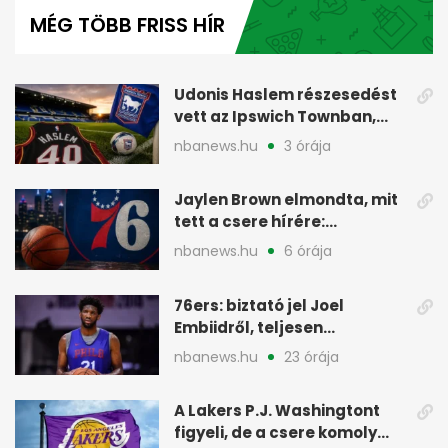
of
MÉG TÖBB FRISS HÍR
1
minute,
47
seconds
Udonis Haslem részesedést
vett az Ipswich Townban,
Premier League-szereplés
nbanews.hu
3 órája
előtt
Jaylen Brown elmondta, mit
tett a csere hírére:
elhajította a telefonját
nbanews.hu
6 órája
76ers: biztató jel Joel
Embiidről, teljesen
egészségesen készül
nbanews.hu
23 órája
A Lakers P.J. Washingtont
figyeli, de a csere komoly