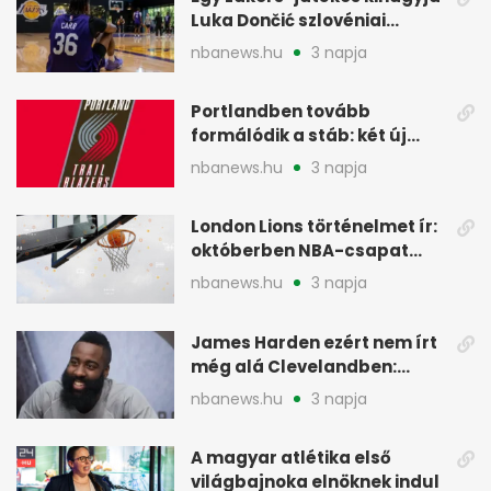
Luka Dončić szlovéniai
minicampjét
nbanews.hu
3 napja
Portlandben tovább
formálódik a stáb: két új
szakember a Blazersnél
nbanews.hu
3 napja
London Lions történelmet ír:
októberben NBA-csapat
ellen lép pályára
nbanews.hu
3 napja
James Harden ezért nem írt
még alá Clevelandben:
pénzügyi okok
nbanews.hu
3 napja
A magyar atlétika első
világbajnoka elnöknek indul