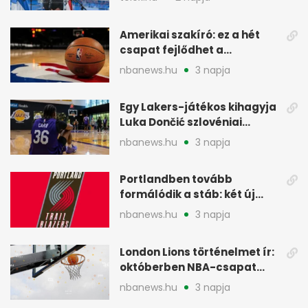
Amerikai szakíró: ez a hét
csapat fejlődhet a
legtöbbet az NBA-ben
nbanews.hu
3 napja
Egy Lakers-játékos kihagyja
Luka Dončić szlovéniai
minicampjét
nbanews.hu
3 napja
Portlandben tovább
formálódik a stáb: két új
szakember a Blazersnél
nbanews.hu
3 napja
London Lions történelmet ír:
októberben NBA-csapat
ellen lép pályára
nbanews.hu
3 napja