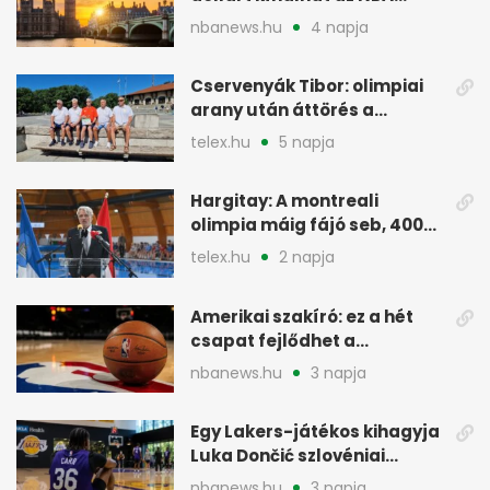
Europe londoni csapatáért
nbanews.hu
4 napja
Cservenyák Tibor: olimpiai
arany után áttörés a
rákkutatásban
telex.hu
5 napja
Hargitay: A montreali
olimpia máig fájó seb, 400
vegyesen 4. lett
telex.hu
2 napja
Amerikai szakíró: ez a hét
csapat fejlődhet a
legtöbbet az NBA-ben
nbanews.hu
3 napja
Egy Lakers-játékos kihagyja
Luka Dončić szlovéniai
minicampjét
nbanews.hu
3 napja