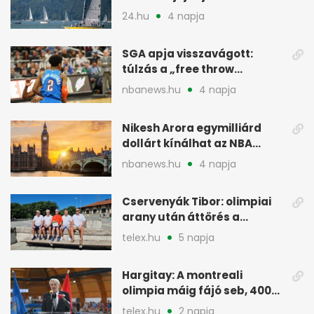
meg
24.hu
4 napja
SGA apja visszavágott:
túlzás a „free throw
merchant” címke?
nbanews.hu
4 napja
Nikesh Arora egymilliárd
dollárt kínálhat az NBA
Europe londoni csapatáért
nbanews.hu
4 napja
Cservenyák Tibor: olimpiai
arany után áttörés a
rákkutatásban
telex.hu
5 napja
Hargitay: A montreali
olimpia máig fájó seb, 400
vegyesen 4. lett
telex.hu
2 napja