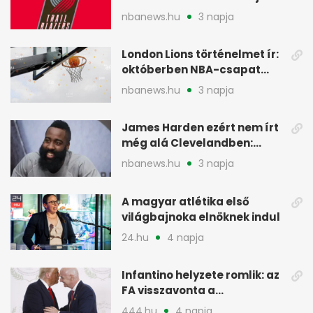
szakember a Blazersnél
nbanews.hu
3 napja
London Lions történelmet ír:
októberben NBA-csapat
ellen lép pályára
nbanews.hu
3 napja
James Harden ezért nem írt
még alá Clevelandben:
pénzügyi okok
nbanews.hu
3 napja
A magyar atlétika első
világbajnoka elnöknek indul
24.hu
4 napja
Infantino helyzete romlik: az
FA visszavonta a
támogatását, jöhet a
444.hu
4 napja