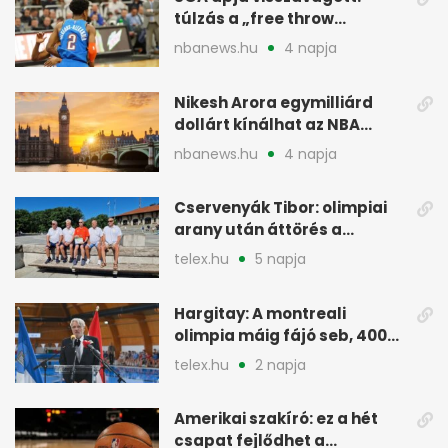
túlzás a „free throw
merchant” címke?
nbanews.hu
4 napja
Nikesh Arora egymilliárd
dollárt kínálhat az NBA
Europe londoni csapatáért
nbanews.hu
4 napja
Cservenyák Tibor: olimpiai
arany után áttörés a
rákkutatásban
telex.hu
5 napja
Hargitay: A montreali
olimpia máig fájó seb, 400
vegyesen 4. lett
telex.hu
2 napja
Amerikai szakíró: ez a hét
csapat fejlődhet a