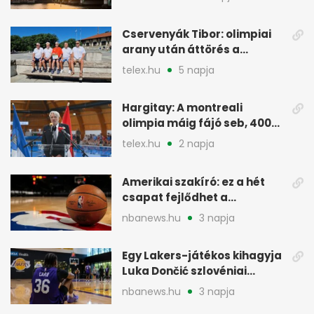
Cservenyák Tibor: olimpiai
arany után áttörés a
rákkutatásban
telex.hu
5 napja
Hargitay: A montreali
olimpia máig fájó seb, 400
vegyesen 4. lett
telex.hu
2 napja
Amerikai szakíró: ez a hét
csapat fejlődhet a
legtöbbet az NBA-ben
nbanews.hu
3 napja
Egy Lakers-játékos kihagyja
Luka Dončić szlovéniai
minicampjét
nbanews.hu
3 napja