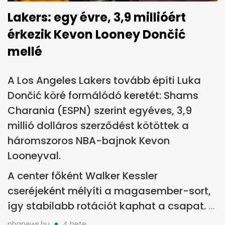
Lakers: egy évre, 3,9 millióért
érkezik Kevon Looney Dončić
mellé
A Los Angeles Lakers tovább építi Luka
Dončić köré formálódó keretét: Shams
Charania (ESPN) szerint egyéves, 3,9
millió dolláros szerződést kötöttek a
háromszoros NBA-bajnok Kevon
Looneyval.
A center főként Walker Kessler
cseréjeként mélyíti a magasember-sort,
így stabilabb rotációt kaphat a csapat.
nbanews.hu
4 hete