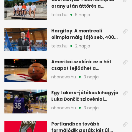
arany után áttörés a
rákkutatásban
telex.hu
5 napja
Hargitay: A montreali
olimpia máig fájó seb, 400
vegyesen 4. lett
telex.hu
2 napja
Amerikai szakíró: ez a hét
csapat fejlődhet a
legtöbbet az NBA-ben
nbanews.hu
3 napja
Egy Lakers-játékos kihagyja
Luka Dončić szlovéniai
minicampjét
nbanews.hu
3 napja
Portlandben tovább
formálódik a stáb: két új