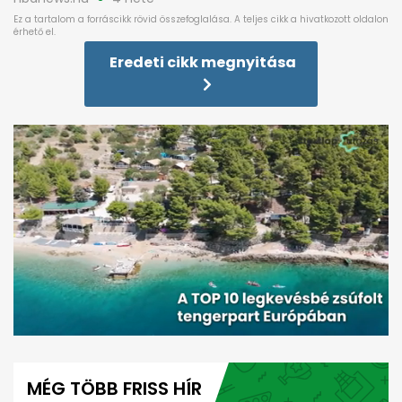
Eredeti cikk megnyitása
0
seconds
of
MÉG TÖBB FRISS HÍR
2
minutes,