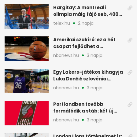
Hargitay: A montreali
olimpia máig fájó seb, 400
vegyesen 4. lett
telex.hu
2 napja
Amerikai szakíró: ez a hét
csapat fejlődhet a
legtöbbet az NBA-ben
nbanews.hu
3 napja
Egy Lakers-játékos kihagyja
Luka Dončić szlovéniai
minicampjét
nbanews.hu
3 napja
Portlandben tovább
formálódik a stáb: két új
szakember a Blazersnél
nbanews.hu
3 napja
London Lions történelmet ír: