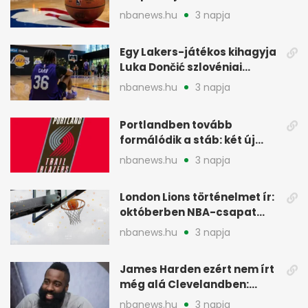
legtöbbet az NBA-ben
nbanews.hu
3 napja
Egy Lakers-játékos kihagyja
Luka Dončić szlovéniai
minicampjét
nbanews.hu
3 napja
Portlandben tovább
formálódik a stáb: két új
szakember a Blazersnél
nbanews.hu
3 napja
London Lions történelmet ír:
októberben NBA-csapat
ellen lép pályára
nbanews.hu
3 napja
James Harden ezért nem írt
még alá Clevelandben:
pénzügyi okok
nbanews.hu
3 napja