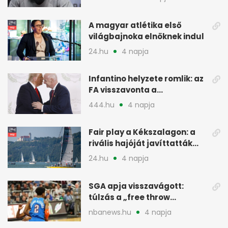
A magyar atlétika első
világbajnoka elnöknek indul
24.hu
4 napja
Infantino helyzete romlik: az
FA visszavonta a
támogatását, jöhet a
444.hu
4 napja
menesztés
Fair play a Kékszalagon: a
rivális hajóját javíttatták
meg
24.hu
4 napja
SGA apja visszavágott:
túlzás a „free throw
merchant” címke?
nbanews.hu
4 napja