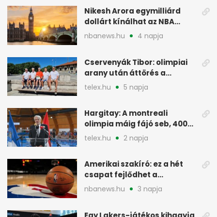
Nikesh Arora egymilliárd
dollárt kínálhat az NBA
Europe londoni csapatáért
nbanews.hu
4 napja
Cservenyák Tibor: olimpiai
arany után áttörés a
rákkutatásban
telex.hu
5 napja
Hargitay: A montreali
olimpia máig fájó seb, 400
vegyesen 4. lett
telex.hu
2 napja
Amerikai szakíró: ez a hét
csapat fejlődhet a
legtöbbet az NBA-ben
nbanews.hu
3 napja
Egy Lakers-játékos kihagyja