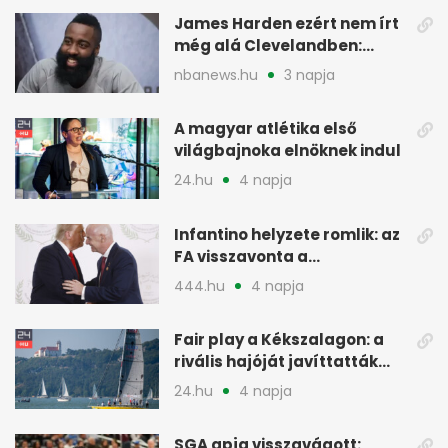
James Harden ezért nem írt
még alá Clevelandben:
pénzügyi okok
nbanews.hu
3 napja
A magyar atlétika első
világbajnoka elnöknek indul
24.hu
4 napja
Infantino helyzete romlik: az
FA visszavonta a
támogatását, jöhet a
444.hu
4 napja
menesztés
Fair play a Kékszalagon: a
rivális hajóját javíttatták
meg
24.hu
4 napja
SGA apja visszavágott: