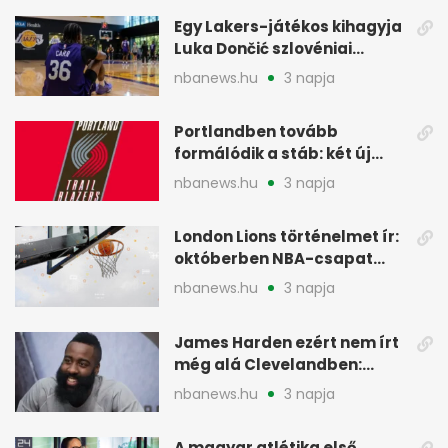
Egy Lakers-játékos kihagyja
Luka Dončić szlovéniai
minicampjét
nbanews.hu
3 napja
Portlandben tovább
formálódik a stáb: két új
szakember a Blazersnél
nbanews.hu
3 napja
London Lions történelmet ír:
októberben NBA-csapat
ellen lép pályára
nbanews.hu
3 napja
James Harden ezért nem írt
még alá Clevelandben:
pénzügyi okok
nbanews.hu
3 napja
A magyar atlétika első