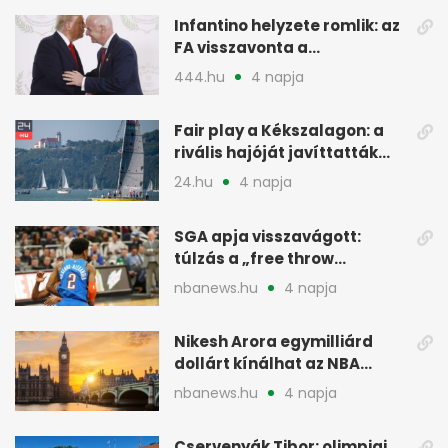
Infantino helyzete romlik: az
FA visszavonta a
támogatását, jöhet a
444.hu
4 napja
menesztés
Fair play a Kékszalagon: a
rivális hajóját javíttatták
meg
24.hu
4 napja
SGA apja visszavágott:
túlzás a „free throw
merchant” címke?
nbanews.hu
4 napja
Nikesh Arora egymilliárd
dollárt kínálhat az NBA
Europe londoni csapatáért
nbanews.hu
4 napja
Cservenyák Tibor: olimpiai