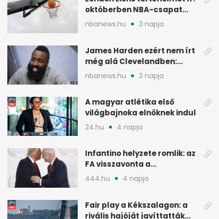
októberben NBA-csapat
ellen lép pályára
nbanews.hu
3 napja
James Harden ezért nem írt
még alá Clevelandben:
pénzügyi okok
nbanews.hu
3 napja
A magyar atlétika első
világbajnoka elnöknek indul
24.hu
4 napja
Infantino helyzete romlik: az
FA visszavonta a
támogatását, jöhet a
444.hu
4 napja
menesztés
Fair play a Kékszalagon: a
rivális hajóját javíttatták