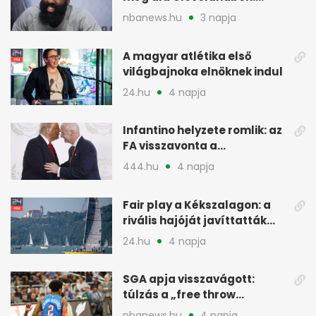
pénzügyi okok
nbanews.hu
3 napja
A magyar atlétika első
világbajnoka elnöknek indul
24.hu
4 napja
Infantino helyzete romlik: az
FA visszavonta a
támogatását, jöhet a
444.hu
4 napja
menesztés
Fair play a Kékszalagon: a
rivális hajóját javíttatták
meg
24.hu
4 napja
SGA apja visszavágott:
túlzás a „free throw
merchant” címke?
nbanews.hu
4 napja