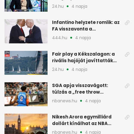
24.hu
4 napja
Infantino helyzete romlik: az
FA visszavonta a
támogatását, jöhet a
444.hu
4 napja
menesztés
Fair play a Kékszalagon: a
rivális hajóját javíttatták
meg
24.hu
4 napja
SGA apja visszavágott:
túlzás a „free throw
merchant” címke?
nbanews.hu
4 napja
Nikesh Arora egymilliárd
dollárt kínálhat az NBA
Europe londoni csapatáért
nbanews.hu
4 napja