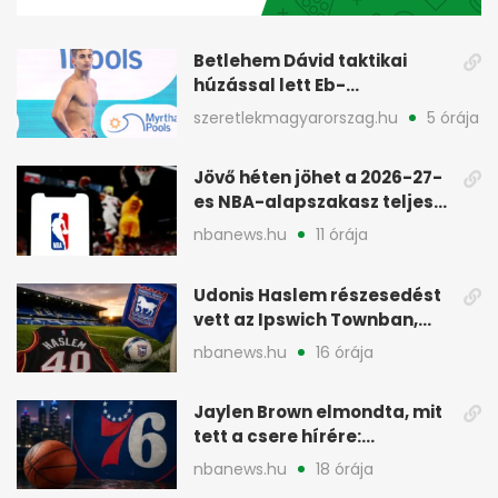
14
seconds
Betlehem Dávid taktikai
húzással lett Eb-
aranyérmes Párizsban
szeretlekmagyarorszag.hu
5 órája
Jövő héten jöhet a 2026-27-
es NBA-alapszakasz teljes
menetrendje
nbanews.hu
11 órája
Udonis Haslem részesedést
vett az Ipswich Townban,
Premier League-szereplés
nbanews.hu
16 órája
előtt
Jaylen Brown elmondta, mit
tett a csere hírére:
elhajította a telefonját
nbanews.hu
18 órája