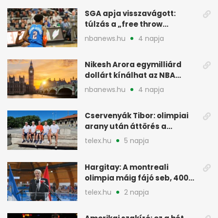
SGA apja visszavágott:
túlzás a „free throw
merchant” címke?
nbanews.hu
4 napja
Nikesh Arora egymilliárd
dollárt kínálhat az NBA
Europe londoni csapatáért
nbanews.hu
4 napja
Cservenyák Tibor: olimpiai
arany után áttörés a
rákkutatásban
telex.hu
5 napja
Hargitay: A montreali
olimpia máig fájó seb, 400
vegyesen 4. lett
telex.hu
2 napja