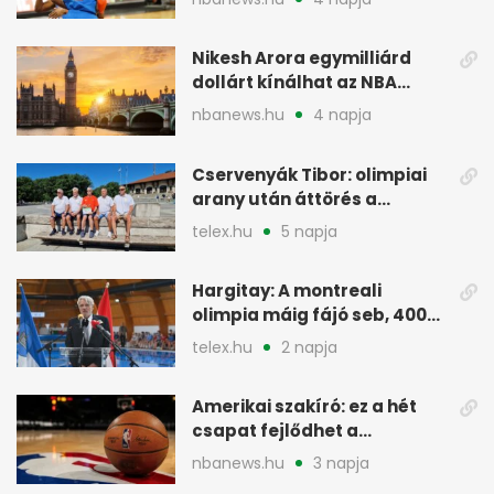
Nikesh Arora egymilliárd
dollárt kínálhat az NBA
Europe londoni csapatáért
nbanews.hu
4 napja
Cservenyák Tibor: olimpiai
arany után áttörés a
rákkutatásban
telex.hu
5 napja
Hargitay: A montreali
olimpia máig fájó seb, 400
vegyesen 4. lett
telex.hu
2 napja
Amerikai szakíró: ez a hét
csapat fejlődhet a
legtöbbet az NBA-ben
nbanews.hu
3 napja