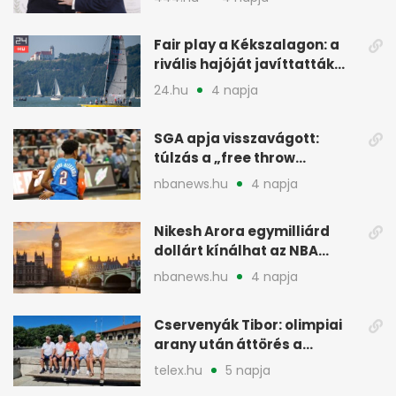
menesztés
Fair play a Kékszalagon: a
rivális hajóját javíttatták
meg
24.hu
4 napja
SGA apja visszavágott:
túlzás a „free throw
merchant” címke?
nbanews.hu
4 napja
Nikesh Arora egymilliárd
dollárt kínálhat az NBA
Europe londoni csapatáért
nbanews.hu
4 napja
Cservenyák Tibor: olimpiai
arany után áttörés a
rákkutatásban
telex.hu
5 napja