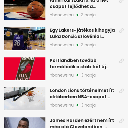
Amerikai szakíró: ez a hét
csapat fejlődhet a
legtöbbet az NBA-ben
nbanews.hu
3 napja
Egy Lakers-játékos kihagyja
Luka Dončić szlovéniai
minicampjét
nbanews.hu
3 napja
Portlandben tovább
formálódik a stáb: két új
szakember a Blazersnél
nbanews.hu
3 napja
London Lions történelmet ír:
októberben NBA-csapat
ellen lép pályára
nbanews.hu
3 napja
James Harden ezért nem írt
még alá Clevelandben: