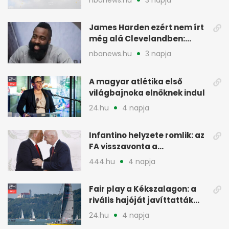
James Harden ezért nem írt
még alá Clevelandben:
pénzügyi okok
nbanews.hu
3 napja
A magyar atlétika első
világbajnoka elnöknek indul
24.hu
4 napja
Infantino helyzete romlik: az
FA visszavonta a
támogatását, jöhet a
444.hu
4 napja
menesztés
Fair play a Kékszalagon: a
rivális hajóját javíttatták
meg
24.hu
4 napja