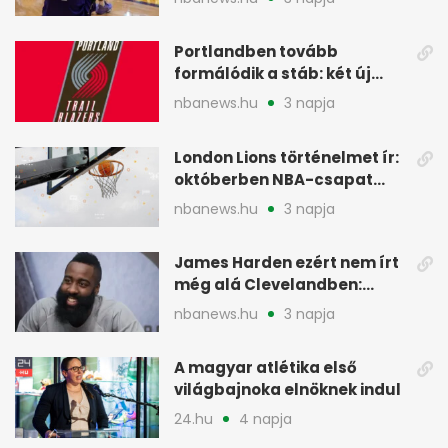
Portlandben tovább
formálódik a stáb: két új
szakember a Blazersnél
nbanews.hu
3 napja
London Lions történelmet ír:
októberben NBA-csapat
ellen lép pályára
nbanews.hu
3 napja
James Harden ezért nem írt
még alá Clevelandben:
pénzügyi okok
nbanews.hu
3 napja
A magyar atlétika első
világbajnoka elnöknek indul
24.hu
4 napja