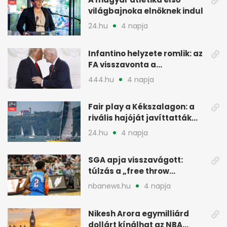
világbajnoka elnöknek indul
24.hu
4 napja
Infantino helyzete romlik: az
FA visszavonta a
támogatását, jöhet a
444.hu
4 napja
menesztés
Fair play a Kékszalagon: a
rivális hajóját javíttatták
meg
24.hu
4 napja
SGA apja visszavágott:
túlzás a „free throw
merchant” címke?
nbanews.hu
4 napja
Nikesh Arora egymilliárd
dollárt kínálhat az NBA