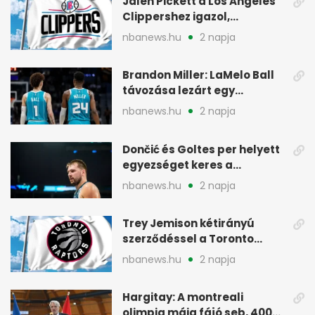
Jalen Pickett a Los Angeles
Clippershez igazol,
kétirányú szerződéssel
nbanews.hu
2 napja
Brandon Miller: LaMelo Ball
távozása lezárt egy
korszakot a Hornetsnél
nbanews.hu
2 napja
Dončić és Goltes per helyett
egyezséget keres a
gyerekügyben
nbanews.hu
2 napja
Trey Jemison kétirányú
szerződéssel a Toronto
Raptorshoz igazolt
nbanews.hu
2 napja
Hargitay: A montreali
olimpia máig fájó seb, 400