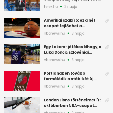
vegyesen 4. lett
telex.hu
2 napja
Amerikai szakíró: ez a hét
csapat fejlődhet a
legtöbbet az NBA-ben
nbanews.hu
3 napja
Egy Lakers-játékos kihagyja
Luka Dončić szlovéniai
minicampjét
nbanews.hu
3 napja
Portlandben tovább
formálódik a stáb: két új
szakember a Blazersnél
nbanews.hu
3 napja
London Lions történelmet ír:
októberben NBA-csapat
ellen lép pályára
nbanews.hu
3 napja