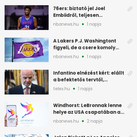
76ers: biztató jel Joel
Embiidről, teljesen
egészségesen készül
nbanews.hu
1 napja
A Lakers P.J. Washingtont
figyeli, de a csere komoly
akadályokba ütközhet
nbanews.hu
1 napja
Infantino elnézést kért: elállt
a befektetős tervtől,
maradhat FIFA-elnök
telex.hu
1 napja
Windhorst: LeBronnak lenne
helye az USA csapatában a
2028-as olimpián
nbanews.hu
2 napja