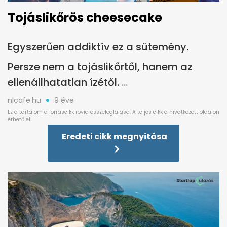
Tojáslikőrös cheesecake
Egyszerűen addiktív ez a sütemény.
Persze nem a tojáslikőrtől, hanem az
ellenállhatatlan ízétől.
nlcafe.hu
9 éve
Eredeti cikk megnyitása