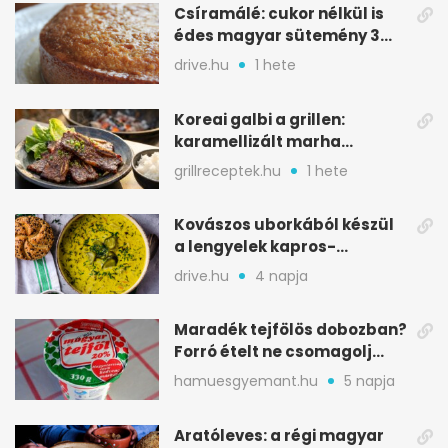
Csíramálé: cukor nélkül is
édes magyar sütemény 3
alapanyagból
drive.hu
1 hete
Koreai galbi a grillen:
karamellizált marha
rövidborda gyorsan
grillreceptek.hu
1 hete
Kovászos uborkából készül
a lengyelek kapros-
savanykás levese
drive.hu
4 napja
Maradék tejfölös dobozban?
Forró ételt ne csomagolj
ilyen tégelybe
hamuesgyemant.hu
5 napja
Aratóleves: a régi magyar