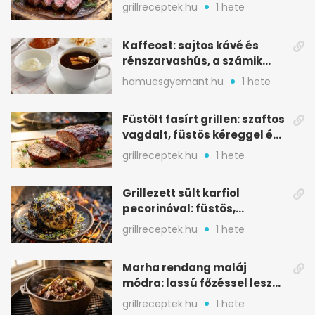
tökkebabbal
grillreceptek.hu
1 hete
Kaffeost: sajtos kávé és
rénszarvashús, a számik
melegítő itala
hamuesgyemant.hu
1 hete
Füstölt fasírt grillen: szaftos
vagdalt, füstös kéreggel és
BBQ mázzal
grillreceptek.hu
1 hete
Grillezett sült karfiol
pecorinóval: füstös,
karamellizált nyári kedvenc
grillreceptek.hu
1 hete
Marha rendang maláj
módra: lassú főzéssel lesz
igazán szaftos
grillreceptek.hu
1 hete