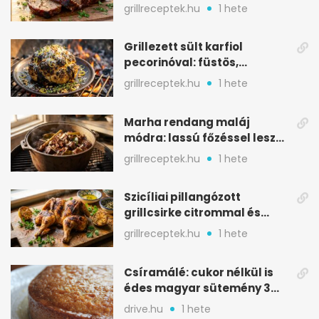
BBQ mázzal
grillreceptek.hu
1 hete
Grillezett sült karfiol
pecorinóval: füstös,
karamellizált nyári kedvenc
grillreceptek.hu
1 hete
Marha rendang maláj
módra: lassú főzéssel lesz
igazán szaftos
grillreceptek.hu
1 hete
Szicíliai pillangózott
grillcsirke citrommal és
oregánóval
grillreceptek.hu
1 hete
Csíramálé: cukor nélkül is
édes magyar sütemény 3
alapanyagból
drive.hu
1 hete