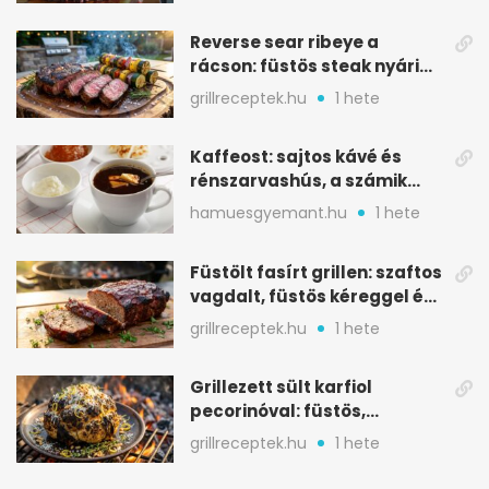
Reverse sear ribeye a
rácson: füstös steak nyári
tökkebabbal
grillreceptek.hu
1 hete
Kaffeost: sajtos kávé és
rénszarvashús, a számik
melegítő itala
hamuesgyemant.hu
1 hete
Füstölt fasírt grillen: szaftos
vagdalt, füstös kéreggel és
BBQ mázzal
grillreceptek.hu
1 hete
Grillezett sült karfiol
pecorinóval: füstös,
karamellizált nyári kedvenc
grillreceptek.hu
1 hete