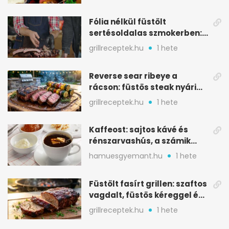
Fólia nélkül füstölt
sertésoldalas szmokerben:
ropogós bark, 6 óra
grillreceptek.hu
1 hete
Reverse sear ribeye a
rácson: füstös steak nyári
tökkebabbal
grillreceptek.hu
1 hete
Kaffeost: sajtos kávé és
rénszarvashús, a számik
melegítő itala
hamuesgyemant.hu
1 hete
Füstölt fasírt grillen: szaftos
vagdalt, füstös kéreggel és
BBQ mázzal
grillreceptek.hu
1 hete