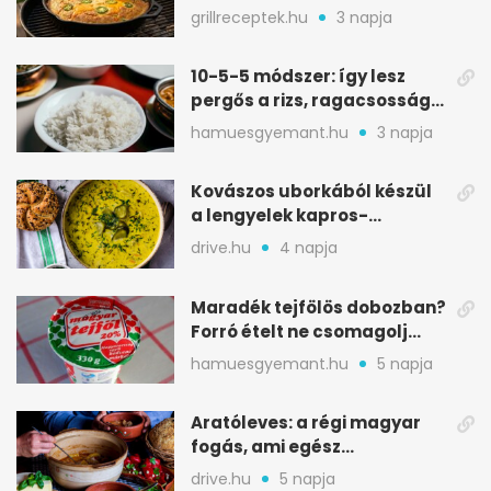
ropogós alj, puha belső
grillreceptek.hu
3 napja
10-5-5 módszer: így lesz
pergős a rizs, ragacsosság
nélkül
hamuesgyemant.hu
3 napja
Kovászos uborkából készül
a lengyelek kapros-
savanykás levese
drive.hu
4 napja
Maradék tejfölös dobozban?
Forró ételt ne csomagolj
ilyen tégelybe
hamuesgyemant.hu
5 napja
Aratóleves: a régi magyar
fogás, ami egész
csapatokat jóllakatott
drive.hu
5 napja