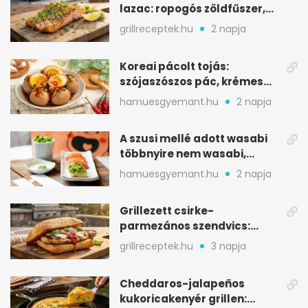
lazac: ropogós zöldfűszer,
szaftos belső
grillreceptek.hu
2 napja
Koreai pácolt tojás:
szójaszószos pác, krémes
sárgája, pár óra alatt
hamuesgyemant.hu
2 napja
A szusi mellé adott wasabi
többnyire nem wasabi,
hanem fűszerkeverék
hamuesgyemant.hu
2 napja
Grillezett csirke-
parmezános szendvics:
ropogós csirke, olvadó sajt
grillreceptek.hu
3 napja
Cheddaros-jalapeños
kukoricakenyér grillen: