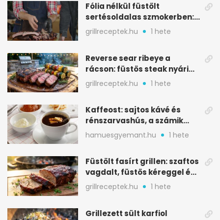
Fólia nélkül füstölt
sertésoldalas szmokerben:
ropogós bark, 6 óra
grillreceptek.hu
1 hete
Reverse sear ribeye a
rácson: füstös steak nyári
tökkebabbal
grillreceptek.hu
1 hete
Kaffeost: sajtos kávé és
rénszarvashús, a számik
melegítő itala
hamuesgyemant.hu
1 hete
Füstölt fasírt grillen: szaftos
vagdalt, füstös kéreggel és
BBQ mázzal
grillreceptek.hu
1 hete
Grillezett sült karfiol