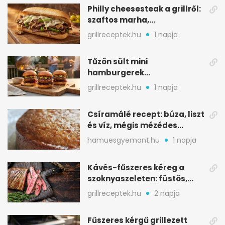
Philly cheesesteak a grillről:
szaftos marha,
karamellizált hagyma
grillreceptek.hu
1 napja
Tűzön sült mini
hamburgerek
sobrasadával: csípős-
grillreceptek.hu
1 napja
mézes falatkák
Csíramálé recept: búza, liszt
és víz, mégis mézédes
sütemény
hamuesgyemant.hu
1 napja
Kávés-fűszeres kéreg a
szoknyaszeleten: füstös,
csokoládés mélység
grillreceptek.hu
2 napja
Fűszeres kérgű grillezett