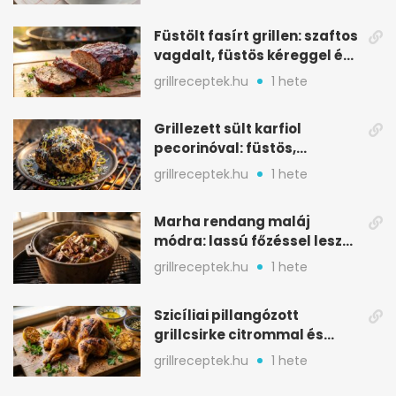
Füstölt fasírt grillen: szaftos
vagdalt, füstös kéreggel és
BBQ mázzal
grillreceptek.hu
1 hete
Grillezett sült karfiol
pecorinóval: füstös,
karamellizált nyári kedvenc
grillreceptek.hu
1 hete
Marha rendang maláj
módra: lassú főzéssel lesz
igazán szaftos
grillreceptek.hu
1 hete
Szicíliai pillangózott
grillcsirke citrommal és
oregánóval
grillreceptek.hu
1 hete