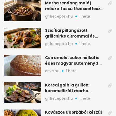
Marha rendang maláj
módra: lassú főzéssel lesz
igazán szaftos
grillreceptek.hu
1 hete
Szicíliai pillangózott
grillcsirke citrommal és
oregánóval
grillreceptek.hu
1 hete
Csíramálé: cukor nélkül is
édes magyar sütemény 3
alapanyagból
drive.hu
1 hete
Koreai galbi a grillen:
karamellizált marha
rövidborda gyorsan
grillreceptek.hu
1 hete
Kovászos uborkából készül