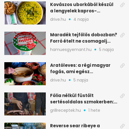
Kovászos uborkából készül
a lengyelek kapros-
savanykás levese
drive.hu
4 napja
Maradék tejfölös dobozban?
Forró ételt ne csomagolj
ilyen tégelybe
hamuesgyemant.hu
5 napja
Aratóleves: a régi magyar
fogás, ami egész
csapatokat jóllakatott
drive.hu
5 napja
Fólia nélkül füstölt
sertésoldalas szmokerben:
ropogós bark, 6 óra
grillreceptek.hu
1 hete
Reverse sear ribeye a