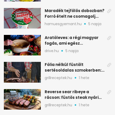
Maradék tejfölös dobozban?
Forró ételt ne csomagolj
ilyen tégelybe
hamuesgyemant.hu
5 napja
Aratóleves: a régi magyar
fogás, ami egész
csapatokat jóllakatott
drive.hu
5 napja
Fólia nélkül füstölt
sertésoldalas szmokerben:
ropogós bark, 6 óra
grillreceptek.hu
1 hete
Reverse sear ribeye a
rácson: füstös steak nyári
tökkebabbal
grillreceptek.hu
1 hete