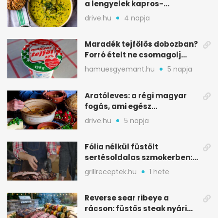
a lengyelek kapros-
savanykás levese
drive.hu
4 napja
Maradék tejfölös dobozban?
Forró ételt ne csomagolj
ilyen tégelybe
hamuesgyemant.hu
5 napja
Aratóleves: a régi magyar
fogás, ami egész
csapatokat jóllakatott
drive.hu
5 napja
Fólia nélkül füstölt
sertésoldalas szmokerben:
ropogós bark, 6 óra
grillreceptek.hu
1 hete
Reverse sear ribeye a
rácson: füstös steak nyári