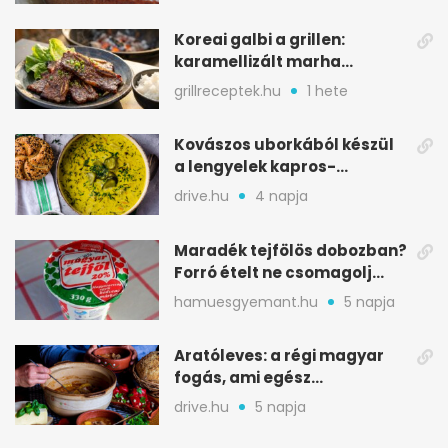
Koreai galbi a grillen:
karamellizált marha
rövidborda gyorsan
grillreceptek.hu
1 hete
Kovászos uborkából készül
a lengyelek kapros-
savanykás levese
drive.hu
4 napja
Maradék tejfölös dobozban?
Forró ételt ne csomagolj
ilyen tégelybe
hamuesgyemant.hu
5 napja
Aratóleves: a régi magyar
fogás, ami egész
csapatokat jóllakatott
drive.hu
5 napja