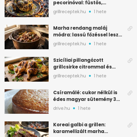
pecorinóval: füstös,
karamellizált nyári kedvenc
grillreceptek.hu
1 hete
Marha rendang maláj
módra: lassú főzéssel lesz
igazán szaftos
grillreceptek.hu
1 hete
Szicíliai pillangózott
grillcsirke citrommal és
oregánóval
grillreceptek.hu
1 hete
Csíramálé: cukor nélkül is
édes magyar sütemény 3
alapanyagból
drive.hu
1 hete
Koreai galbi a grillen:
karamellizált marha