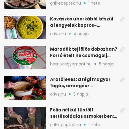
rövidborda gyorsan
grillreceptek.hu
1 hete
Kovászos uborkából készül
a lengyelek kapros-
savanykás levese
drive.hu
4 napja
Maradék tejfölös dobozban?
Forró ételt ne csomagolj
ilyen tégelybe
hamuesgyemant.hu
5 napja
Aratóleves: a régi magyar
fogás, ami egész
csapatokat jóllakatott
drive.hu
5 napja
Fólia nélkül füstölt
sertésoldalas szmokerben:
ropogós bark, 6 óra
grillreceptek.hu
1 hete