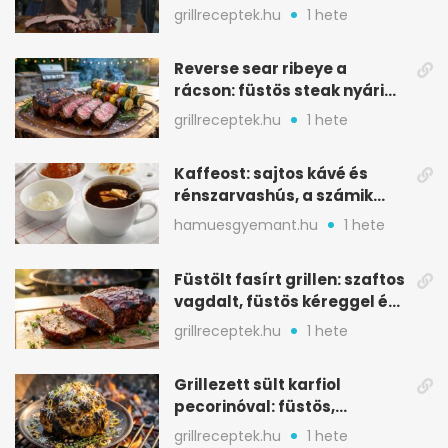
ropogós bark, 6 óra
grillreceptek.hu
1 hete
Reverse sear ribeye a
rácson: füstös steak nyári
tökkebabbal
grillreceptek.hu
1 hete
Kaffeost: sajtos kávé és
rénszarvashús, a számik
melegítő itala
hamuesgyemant.hu
1 hete
Füstölt fasírt grillen: szaftos
vagdalt, füstös kéreggel és
BBQ mázzal
grillreceptek.hu
1 hete
Grillezett sült karfiol
pecorinóval: füstös,
karamellizált nyári kedvenc
grillreceptek.hu
1 hete