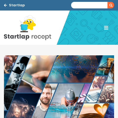
Startlap