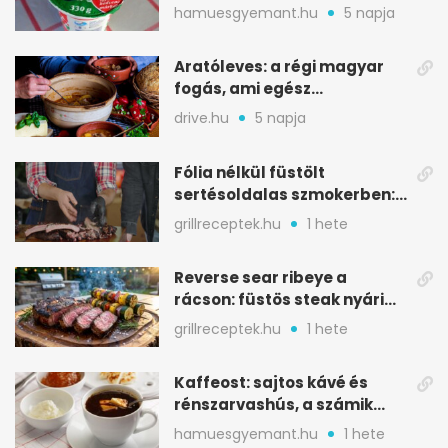
ilyen tégelybe
hamuesgyemant.hu
5 napja
Aratóleves: a régi magyar
fogás, ami egész
csapatokat jóllakatott
drive.hu
5 napja
Fólia nélkül füstölt
sertésoldalas szmokerben:
ropogós bark, 6 óra
grillreceptek.hu
1 hete
Reverse sear ribeye a
rácson: füstös steak nyári
tökkebabbal
grillreceptek.hu
1 hete
Kaffeost: sajtos kávé és
rénszarvashús, a számik
melegítő itala
hamuesgyemant.hu
1 hete