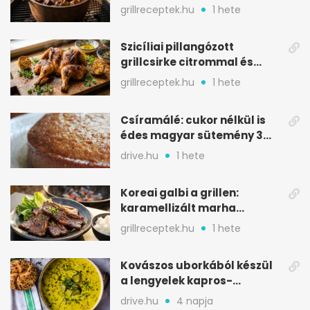
igazán szaftos
grillreceptek.hu
1 hete
Szicíliai pillangózott
grillcsirke citrommal és
oregánóval
grillreceptek.hu
1 hete
Csíramálé: cukor nélkül is
édes magyar sütemény 3
alapanyagból
drive.hu
1 hete
Koreai galbi a grillen:
karamellizált marha
rövidborda gyorsan
grillreceptek.hu
1 hete
Kovászos uborkából készül
a lengyelek kapros-
savanykás levese
drive.hu
4 napja