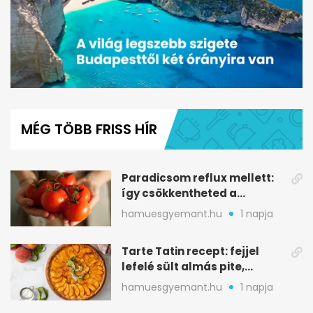
0
seconds
of
MÉG TÖBB FRISS HÍR
1
minute,
31
seconds
Paradicsom reflux mellett:
így csökkentheted a
gyomorégést
hamuesgyemant.hu
1 napja
Tarte Tatin recept: fejjel
lefelé sült almás pite,
ropogós aljjal
hamuesgyemant.hu
1 napja