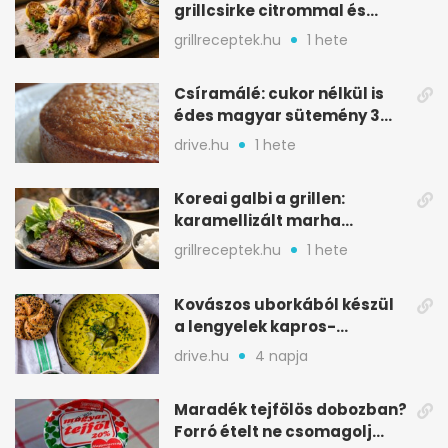
grillcsirke citrommal és
oregánóval
grillreceptek.hu
1 hete
Csíramálé: cukor nélkül is
édes magyar sütemény 3
alapanyagból
drive.hu
1 hete
Koreai galbi a grillen:
karamellizált marha
rövidborda gyorsan
grillreceptek.hu
1 hete
Kovászos uborkából készül
a lengyelek kapros-
savanykás levese
drive.hu
4 napja
Maradék tejfölös dobozban?
Forró ételt ne csomagolj