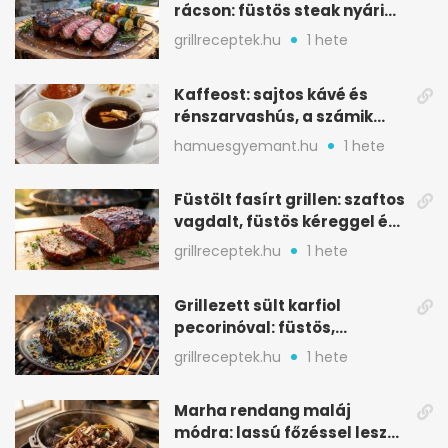
rácson: füstös steak nyári
tökkebabbal
grillreceptek.hu
1 hete
Kaffeost: sajtos kávé és
rénszarvashús, a számik
melegítő itala
hamuesgyemant.hu
1 hete
Füstölt fasírt grillen: szaftos
vagdalt, füstös kéreggel és
BBQ mázzal
grillreceptek.hu
1 hete
Grillezett sült karfiol
pecorinóval: füstös,
karamellizált nyári kedvenc
grillreceptek.hu
1 hete
Marha rendang maláj
módra: lassú főzéssel lesz