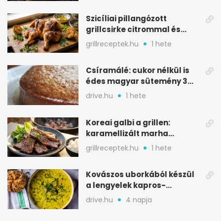
Szicíliai pillangózott
grillcsirke citrommal és
oregánóval
grillreceptek.hu
1 hete
Csíramálé: cukor nélkül is
édes magyar sütemény 3
alapanyagból
drive.hu
1 hete
Koreai galbi a grillen:
karamellizált marha
rövidborda gyorsan
grillreceptek.hu
1 hete
Kovászos uborkából készül
a lengyelek kapros-
savanykás levese
drive.hu
4 napja