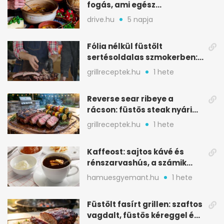
fogás, ami egész
csapatokat jóllakatott
drive.hu
5 napja
Fólia nélkül füstölt
sertésoldalas szmokerben:
ropogós bark, 6 óra
grillreceptek.hu
1 hete
Reverse sear ribeye a
rácson: füstös steak nyári
tökkebabbal
grillreceptek.hu
1 hete
Kaffeost: sajtos kávé és
rénszarvashús, a számik
melegítő itala
hamuesgyemant.hu
1 hete
Füstölt fasírt grillen: szaftos
vagdalt, füstös kéreggel és