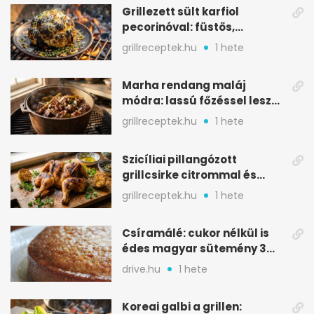
Grillezett sült karfiol
pecorinóval: füstös,
karamellizált nyári kedvenc
grillreceptek.hu
1 hete
Marha rendang maláj
módra: lassú főzéssel lesz
igazán szaftos
grillreceptek.hu
1 hete
Szicíliai pillangózott
grillcsirke citrommal és
oregánóval
grillreceptek.hu
1 hete
Csíramálé: cukor nélkül is
édes magyar sütemény 3
alapanyagból
drive.hu
1 hete
Koreai galbi a grillen: