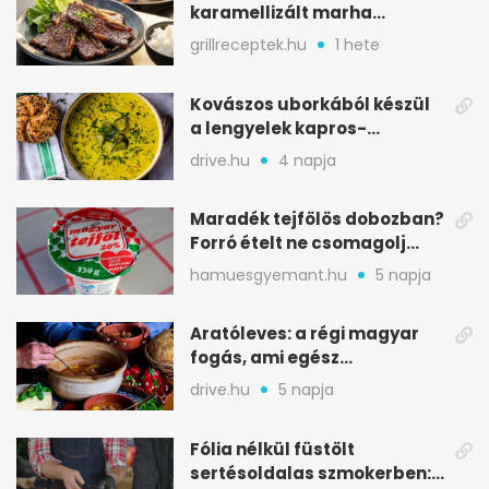
karamellizált marha
rövidborda gyorsan
grillreceptek.hu
1 hete
Kovászos uborkából készül
a lengyelek kapros-
savanykás levese
drive.hu
4 napja
Maradék tejfölös dobozban?
Forró ételt ne csomagolj
ilyen tégelybe
hamuesgyemant.hu
5 napja
Aratóleves: a régi magyar
fogás, ami egész
csapatokat jóllakatott
drive.hu
5 napja
Fólia nélkül füstölt
sertésoldalas szmokerben: