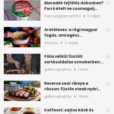
Maradék tejfölös dobozban?
Forró ételt ne csomagolj
ilyen tégelybe
hamuesgyemant.hu
5 napja
Aratóleves: a régi magyar
fogás, ami egész
csapatokat jóllakatott
drive.hu
5 napja
Fólia nélkül füstölt
sertésoldalas szmokerben:
ropogós bark, 6 óra
grillreceptek.hu
1 hete
Reverse sear ribeye a
rácson: füstös steak nyári
tökkebabbal
grillreceptek.hu
1 hete
Kaffeost: sajtos kávé és