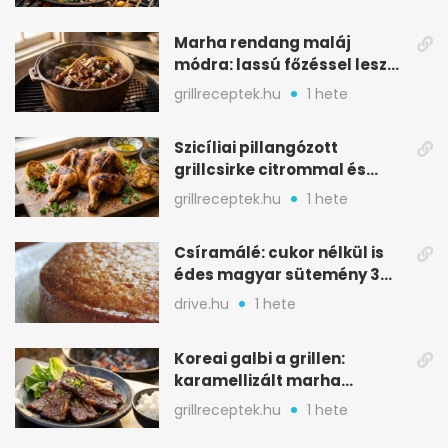
Marha rendang maláj
módra: lassú főzéssel lesz
igazán szaftos
grillreceptek.hu
1 hete
Szicíliai pillangózott
grillcsirke citrommal és
oregánóval
grillreceptek.hu
1 hete
Csíramálé: cukor nélkül is
édes magyar sütemény 3
alapanyagból
drive.hu
1 hete
Koreai galbi a grillen:
karamellizált marha
rövidborda gyorsan
grillreceptek.hu
1 hete