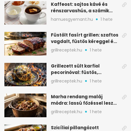
Kaffeost: sajtos kávé és
rénszarvashús, a számik
melegítő itala
hamuesgyemant.hu
1 hete
Füstölt fasírt grillen: szaftos
vagdalt, füstös kéreggel és
BBQ mázzal
grillreceptek.hu
1 hete
Grillezett sült karfiol
pecorinóval: füstös,
karamellizált nyári kedvenc
grillreceptek.hu
1 hete
Marha rendang maláj
módra: lassú főzéssel lesz
igazán szaftos
grillreceptek.hu
1 hete
Szicíliai pillangózott