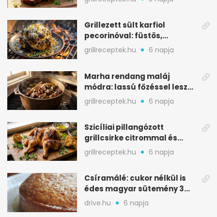
Grillezett sült karfiol
pecorinóval: füstös,
karamellizált nyári kedvenc
grillreceptek.hu
6 napja
Marha rendang maláj
módra: lassú főzéssel lesz
igazán szaftos
grillreceptek.hu
6 napja
Szicíliai pillangózott
grillcsirke citrommal és
oregánóval
grillreceptek.hu
6 napja
Csíramálé: cukor nélkül is
édes magyar sütemény 3
alapanyagból
drive.hu
6 napja