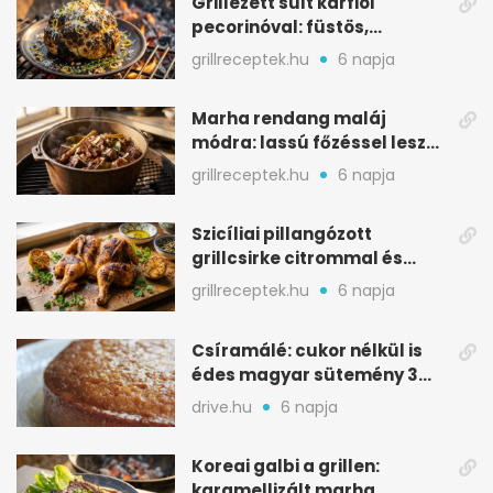
Grillezett sült karfiol
pecorinóval: füstös,
karamellizált nyári kedvenc
grillreceptek.hu
6 napja
Marha rendang maláj
módra: lassú főzéssel lesz
igazán szaftos
grillreceptek.hu
6 napja
Szicíliai pillangózott
grillcsirke citrommal és
oregánóval
grillreceptek.hu
6 napja
Csíramálé: cukor nélkül is
édes magyar sütemény 3
alapanyagból
drive.hu
6 napja
Koreai galbi a grillen:
karamellizált marha