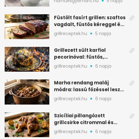
hamuesgyemant.hu
5 napja
Füstölt fasírt grillen: szaftos
vagdalt, füstös kéreggel és
BBQ mázzal
grillreceptek.hu
5 napja
Grillezett sült karfiol
pecorinóval: füstös,
karamellizált nyári kedvenc
grillreceptek.hu
6 napja
Marha rendang maláj
módra: lassú főzéssel lesz
igazán szaftos
grillreceptek.hu
6 napja
Szicíliai pillangózott
grillcsirke citrommal és
oregánóval
grillreceptek.hu
6 napja