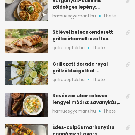
Burgonyás-cukkinis
zöldséges lepény:
aranybarna, szaftos, hús
hamuesgyemant.hu
1 hete
nélkül is
Sólével befecskendezett
grillcsirkemell: szaftos
marad, nem szárad ki
grillreceptek.hu
1 hete
Grillezett dorade royal
grillzöldségekkel:
mediterrán ízek a rostélyról
grillreceptek.hu
1 hete
Kovászos uborkaleves
lengyel módra: savanykás,
kapros, meglepően
hamuesgyemant.hu
1 hete
tartalmas
Édes-csípős marhanyárs
ananásszal: gyors