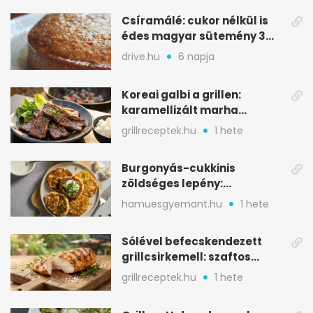
Csíramálé: cukor nélkül is
édes magyar sütemény 3
alapanyagból
drive.hu
6 napja
Koreai galbi a grillen:
karamellizált marha
rövidborda gyorsan
grillreceptek.hu
1 hete
Burgonyás-cukkinis
zöldséges lepény:
aranybarna, szaftos, hús
hamuesgyemant.hu
1 hete
nélkül is
Sólével befecskendezett
grillcsirkemell: szaftos
marad, nem szárad ki
grillreceptek.hu
1 hete