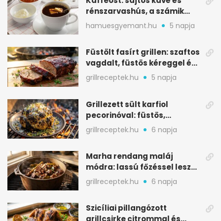
Kaffeost: sajtos kávé és
rénszarvashús, a számik
melegítő itala
hamuesgyemant.hu
5 napja
Füstölt fasírt grillen: szaftos
vagdalt, füstös kéreggel és
BBQ mázzal
grillreceptek.hu
5 napja
Grillezett sült karfiol
pecorinóval: füstös,
karamellizált nyári kedvenc
grillreceptek.hu
6 napja
Marha rendang maláj
módra: lassú főzéssel lesz
igazán szaftos
grillreceptek.hu
6 napja
Szicíliai pillangózott
grillcsirke citrommal és