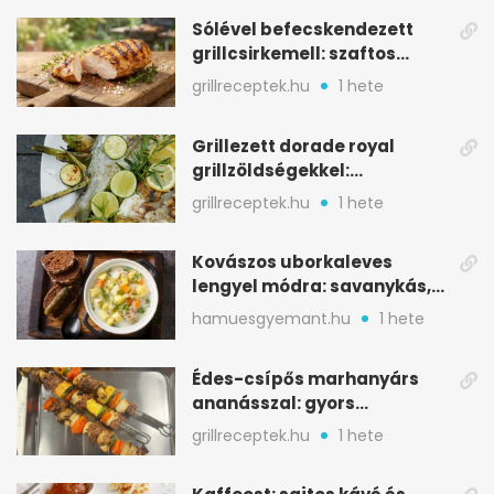
Sólével befecskendezett
grillcsirkemell: szaftos
marad, nem szárad ki
grillreceptek.hu
1 hete
Grillezett dorade royal
grillzöldségekkel:
mediterrán ízek a rostélyról
grillreceptek.hu
1 hete
Kovászos uborkaleves
lengyel módra: savanykás,
kapros, meglepően
hamuesgyemant.hu
1 hete
tartalmas
Édes-csípős marhanyárs
ananásszal: gyors
grillrecept jalapeñóval
grillreceptek.hu
1 hete