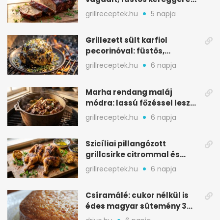
BBQ mázzal
grillreceptek.hu
5 napja
Grillezett sült karfiol
pecorinóval: füstös,
karamellizált nyári kedvenc
grillreceptek.hu
6 napja
Marha rendang maláj
módra: lassú főzéssel lesz
igazán szaftos
grillreceptek.hu
6 napja
Szicíliai pillangózott
grillcsirke citrommal és
oregánóval
grillreceptek.hu
6 napja
Csíramálé: cukor nélkül is
édes magyar sütemény 3
alapanyagból