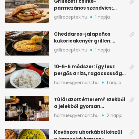
Grillezett csirke-
parmezános szendvics:
ropogós csirke, olvadó sajt
grillreceptek.hu
1 napja
Cheddaros-jalapeños
kukoricakenyér grillen:
ropogós alj, puha belső
grillreceptek.hu
1 napja
10-5-5 módszer: így lesz
pergős a rizs, ragacsosság
nélkül
hamuesgyemant.hu
1 napja
Túlárazott étterem? Ezekből
a jelekből gyorsan
észreveheted
hamuesgyemant.hu
2 napja
Kovászos uborkából készül
a lengyelek kapros-