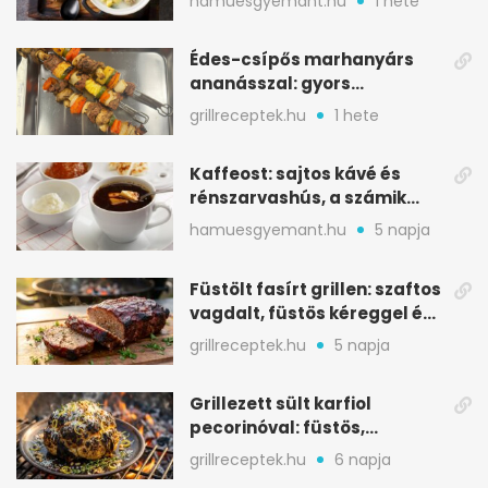
hamuesgyemant.hu
1 hete
tartalmas
Édes-csípős marhanyárs
ananásszal: gyors
grillrecept jalapeñóval
grillreceptek.hu
1 hete
Kaffeost: sajtos kávé és
rénszarvashús, a számik
melegítő itala
hamuesgyemant.hu
5 napja
Füstölt fasírt grillen: szaftos
vagdalt, füstös kéreggel és
BBQ mázzal
grillreceptek.hu
5 napja
Grillezett sült karfiol
pecorinóval: füstös,
karamellizált nyári kedvenc
grillreceptek.hu
6 napja