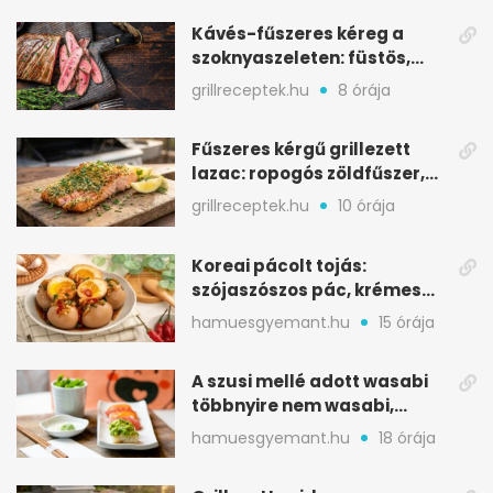
seconds
Kávés-fűszeres kéreg a
szoknyaszeleten: füstös,
csokoládés mélység
grillreceptek.hu
8 órája
Fűszeres kérgű grillezett
lazac: ropogós zöldfűszer,
szaftos belső
grillreceptek.hu
10 órája
Koreai pácolt tojás:
szójaszószos pác, krémes
sárgája, pár óra alatt
hamuesgyemant.hu
15 órája
A szusi mellé adott wasabi
többnyire nem wasabi,
hanem fűszerkeverék
hamuesgyemant.hu
18 órája