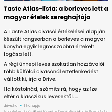
Taste Atlas-lista: a borleves lett a
magyar ételek sereghajtója
A Taste Atlas olvasói értékelései alapján
készült rangsorban a borleves a magyar
konyha egyik legrosszabbra értékelt
fogása lett.
A régi ünnepi leves szokatlan hozzávalói
több külföldi olvasónál értetlenkedést
váltott ki, írja a Drive.
Ha kóstolnád, számíts rá, hogy az íze
eltér a klasszikus levesektől.
drive.hu
1 hónapja