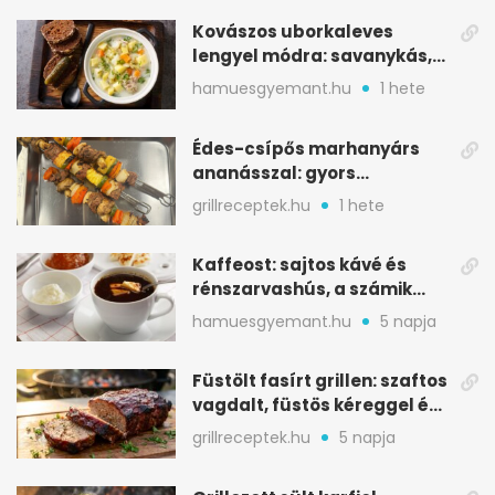
Kovászos uborkaleves
lengyel módra: savanykás,
kapros, meglepően
hamuesgyemant.hu
1 hete
tartalmas
Édes-csípős marhanyárs
ananásszal: gyors
grillrecept jalapeñóval
grillreceptek.hu
1 hete
Kaffeost: sajtos kávé és
rénszarvashús, a számik
melegítő itala
hamuesgyemant.hu
5 napja
Füstölt fasírt grillen: szaftos
vagdalt, füstös kéreggel és
BBQ mázzal
grillreceptek.hu
5 napja