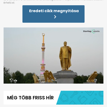
Eredeti cikk megnyitása
0
seconds
of
MÉG TÖBB FRISS HÍR
1
minute,
6