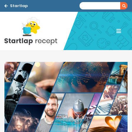
Startlap