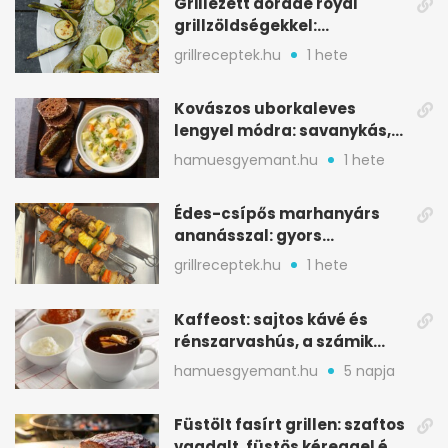
Grillezett dorade royal
grillzöldségekkel:
mediterrán ízek a rostélyról
grillreceptek.hu
1 hete
Kovászos uborkaleves
lengyel módra: savanykás,
kapros, meglepően
hamuesgyemant.hu
1 hete
tartalmas
Édes-csípős marhanyárs
ananásszal: gyors
grillrecept jalapeñóval
grillreceptek.hu
1 hete
Kaffeost: sajtos kávé és
rénszarvashús, a számik
melegítő itala
hamuesgyemant.hu
5 napja
Füstölt fasírt grillen: szaftos
vagdalt, füstös kéreggel és