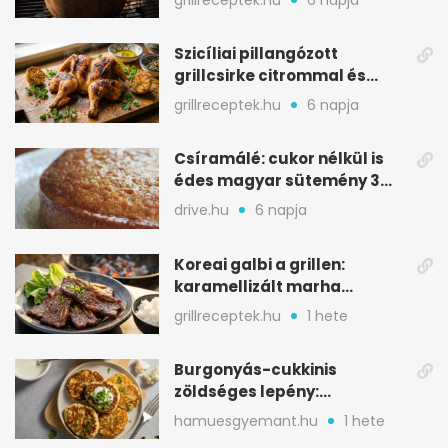
Szicíliai pillangózott
grillcsirke citrommal és
oregánóval
grillreceptek.hu
6 napja
Csíramálé: cukor nélkül is
édes magyar sütemény 3
alapanyagból
drive.hu
6 napja
Koreai galbi a grillen:
karamellizált marha
rövidborda gyorsan
grillreceptek.hu
1 hete
Burgonyás-cukkinis
zöldséges lepény:
aranybarna, szaftos, hús
hamuesgyemant.hu
1 hete
nélkül is