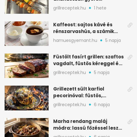
grillrecept jalapeñóval
grillreceptek.hu
1 hete
Kaffeost: sajtos kávé és
rénszarvashús, a számik
melegítő itala
hamuesgyemant.hu
5 napja
Füstölt fasírt grillen: szaftos
vagdalt, füstös kéreggel és
BBQ mázzal
grillreceptek.hu
5 napja
Grillezett sült karfiol
pecorinóval: füstös,
karamellizált nyári kedvenc
grillreceptek.hu
6 napja
Marha rendang maláj
módra: lassú főzéssel lesz
igazán szaftos
grillreceptek.hu
6 napja