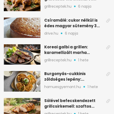
oregánóval
grillreceptek.hu
6 napja
Csíramálé: cukor nélkül is
édes magyar sütemény 3
alapanyagból
drive.hu
6 napja
Koreai galbi a grillen:
karamellizált marha
rövidborda gyorsan
grillreceptek.hu
1 hete
Burgonyás-cukkinis
zöldséges lepény:
aranybarna, szaftos, hús
hamuesgyemant.hu
1 hete
nélkül is
Sólével befecskendezett
grillcsirkemell: szaftos
marad, nem szárad ki
grillreceptek.hu
1 hete