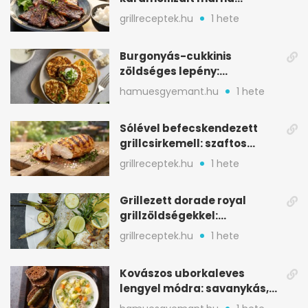
rövidborda gyorsan
grillreceptek.hu
1 hete
Burgonyás-cukkinis
zöldséges lepény:
aranybarna, szaftos, hús
hamuesgyemant.hu
1 hete
nélkül is
Sólével befecskendezett
grillcsirkemell: szaftos
marad, nem szárad ki
grillreceptek.hu
1 hete
Grillezett dorade royal
grillzöldségekkel:
mediterrán ízek a rostélyról
grillreceptek.hu
1 hete
Kovászos uborkaleves
lengyel módra: savanykás,
kapros, meglepően