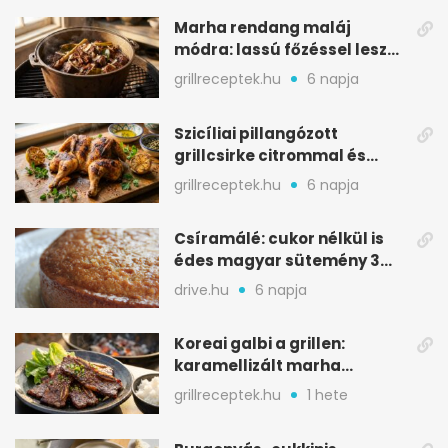
Marha rendang maláj
módra: lassú főzéssel lesz
igazán szaftos
grillreceptek.hu
6 napja
Szicíliai pillangózott
grillcsirke citrommal és
oregánóval
grillreceptek.hu
6 napja
Csíramálé: cukor nélkül is
édes magyar sütemény 3
alapanyagból
drive.hu
6 napja
Koreai galbi a grillen:
karamellizált marha
rövidborda gyorsan
grillreceptek.hu
1 hete