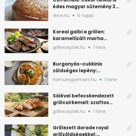
édes magyar sütemény 3
alapanyagból
drive.hu
6 napja
Koreai galbi a grillen:
karamellizált marha
rövidborda gyorsan
grillreceptek.hu
1 hete
Burgonyás-cukkinis
zöldséges lepény:
aranybarna, szaftos, hús
hamuesgyemant.hu
1 hete
nélkül is
Sólével befecskendezett
grillcsirkemell: szaftos
marad, nem szárad ki
grillreceptek.hu
1 hete
Grillezett dorade royal
grillzöldségekkel: