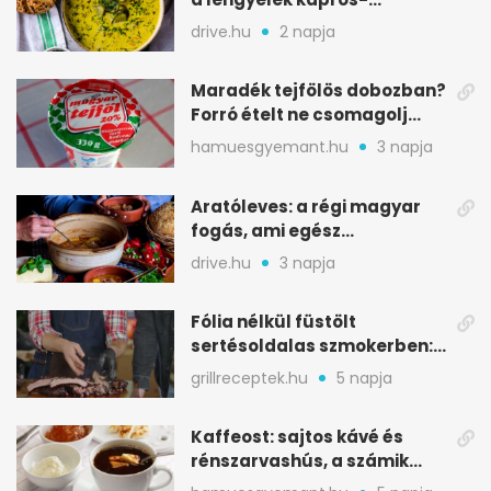
savanykás levese
drive.hu
2 napja
Maradék tejfölös dobozban?
Forró ételt ne csomagolj
ilyen tégelybe
hamuesgyemant.hu
3 napja
Aratóleves: a régi magyar
fogás, ami egész
csapatokat jóllakatott
drive.hu
3 napja
Fólia nélkül füstölt
sertésoldalas szmokerben:
ropogós bark, 6 óra
grillreceptek.hu
5 napja
Kaffeost: sajtos kávé és
rénszarvashús, a számik
melegítő itala