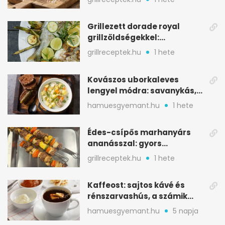
Grillezett dorade royal
grillzöldségekkel:
mediterrán ízek a rostélyról
grillreceptek.hu
1 hete
Kovászos uborkaleves
lengyel módra: savanykás,
kapros, meglepően
hamuesgyemant.hu
1 hete
tartalmas
Édes-csípős marhanyárs
ananásszal: gyors
grillrecept jalapeñóval
grillreceptek.hu
1 hete
Kaffeost: sajtos kávé és
rénszarvashús, a számik
melegítő itala
hamuesgyemant.hu
5 napja