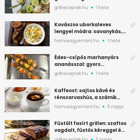
mediterrán ízek a rostélyról
grillreceptek.hu
1 hete
Kovászos uborkaleves
lengyel módra: savanykás,
kapros, meglepően
hamuesgyemant.hu
1 hete
tartalmas
Édes-csípős marhanyárs
ananásszal: gyors
grillrecept jalapeñóval
grillreceptek.hu
1 hete
Kaffeost: sajtos kávé és
rénszarvashús, a számik
melegítő itala
hamuesgyemant.hu
5 napja
Füstölt fasírt grillen: szaftos
vagdalt, füstös kéreggel és
BBQ mázzal
grillreceptek.hu
5 napja