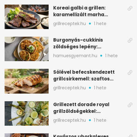
Koreai galbi a grillen:
karamellizált marha
rövidborda gyorsan
grillreceptek.hu
1 hete
Burgonyás-cukkinis
zöldséges lepény:
aranybarna, szaftos, hús
hamuesgyemant.hu
1 hete
nélkül is
Sólével befecskendezett
grillcsirkemell: szaftos
marad, nem szárad ki
grillreceptek.hu
1 hete
Grillezett dorade royal
grillzöldségekkel:
mediterrán ízek a rostélyról
grillreceptek.hu
1 hete
Kovászos uborkaleves