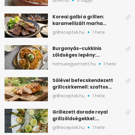
drive.hu
6 napja
Koreai galbi a grillen:
karamellizált marha
rövidborda gyorsan
grillreceptek.hu
1 hete
Burgonyás-cukkinis
zöldséges lepény:
aranybarna, szaftos, hús
hamuesgyemant.hu
1 hete
nélkül is
Sólével befecskendezett
grillcsirkemell: szaftos
marad, nem szárad ki
grillreceptek.hu
1 hete
Grillezett dorade royal
grillzöldségekkel:
mediterrán ízek a rostélyról
grillreceptek.hu
1 hete