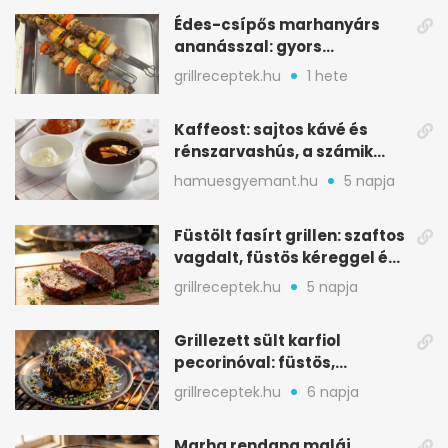
Édes-csípős marhanyárs
ananásszal: gyors
grillrecept jalapeñóval
grillreceptek.hu
1 hete
Kaffeost: sajtos kávé és
rénszarvashús, a számik
melegítő itala
hamuesgyemant.hu
5 napja
Füstölt fasírt grillen: szaftos
vagdalt, füstös kéreggel és
BBQ mázzal
grillreceptek.hu
5 napja
Grillezett sült karfiol
pecorinóval: füstös,
karamellizált nyári kedvenc
grillreceptek.hu
6 napja
Marha rendang maláj