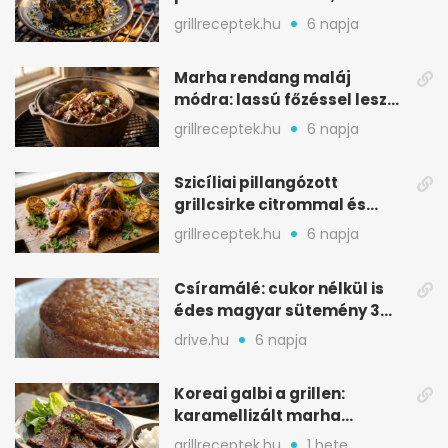
karamellizált nyári kedvenc
grillreceptek.hu
6 napja
Marha rendang maláj
módra: lassú főzéssel lesz
igazán szaftos
grillreceptek.hu
6 napja
Szicíliai pillangózott
grillcsirke citrommal és
oregánóval
grillreceptek.hu
6 napja
Csíramálé: cukor nélkül is
édes magyar sütemény 3
alapanyagból
drive.hu
6 napja
Koreai galbi a grillen:
karamellizált marha
rövidborda gyorsan
grillreceptek.hu
1 hete