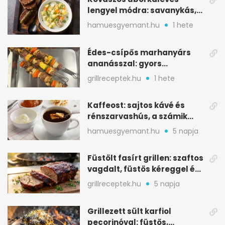
lengyel módra: savanykás,
kapros, meglepően
hamuesgyemant.hu
1 hete
tartalmas
Édes-csípős marhanyárs
ananásszal: gyors
grillrecept jalapeñóval
grillreceptek.hu
1 hete
Kaffeost: sajtos kávé és
rénszarvashús, a számik
melegítő itala
hamuesgyemant.hu
5 napja
Füstölt fasírt grillen: szaftos
vagdalt, füstös kéreggel és
BBQ mázzal
grillreceptek.hu
5 napja
Grillezett sült karfiol
pecorinóval: füstös,