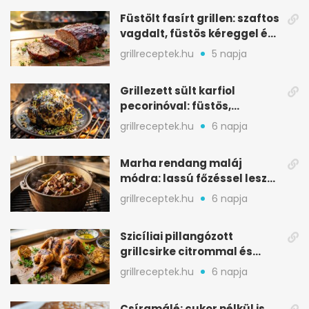
Füstölt fasírt grillen: szaftos
vagdalt, füstös kéreggel és
BBQ mázzal
grillreceptek.hu
5 napja
Grillezett sült karfiol
pecorinóval: füstös,
karamellizált nyári kedvenc
grillreceptek.hu
6 napja
Marha rendang maláj
módra: lassú főzéssel lesz
igazán szaftos
grillreceptek.hu
6 napja
Szicíliai pillangózott
grillcsirke citrommal és
oregánóval
grillreceptek.hu
6 napja
Csíramálé: cukor nélkül is