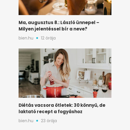
Ma, augusztus 8.: László ünnepel –
Milyen jelentéssel bír a neve?
bien.hu
12 órája
Diétás vacsora ötletek: 30 könnyű, de
laktató recept a fogyáshoz
bien.hu
23 órája