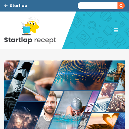
Startlap