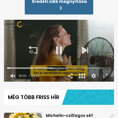
Eredeti cikk megnyitása
0
seconds
of
MÉG TÖBB FRISS HÍR
1
minute,
2
seconds
Michelin-csillagos séf