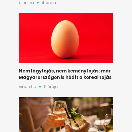
bien.hu
4 órája
Nem lágytojás, nem keménytojás: már
Magyarországon is hódít a koreai tojás
vince.hu
11 órája