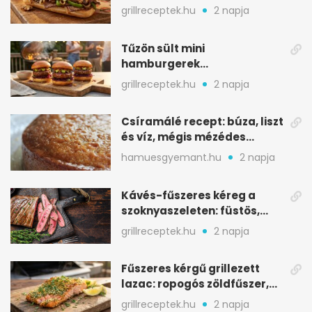
karamellizált hagyma
grillreceptek.hu
2 napja
Tűzön sült mini
hamburgerek
sobrasadával: csípős-
grillreceptek.hu
2 napja
mézes falatkák
Csíramálé recept: búza, liszt
és víz, mégis mézédes
sütemény
hamuesgyemant.hu
2 napja
Kávés-fűszeres kéreg a
szoknyaszeleten: füstös,
csokoládés mélység
grillreceptek.hu
2 napja
Fűszeres kérgű grillezett
lazac: ropogós zöldfűszer,
szaftos belső
grillreceptek.hu
2 napja