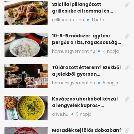
Szicíliai pillangózott
grillcsirke citrommal és
oregánóval
grillreceptek.hu
1 hete
10-5-5 módszer: így lesz
pergős a rizs, ragacsosság
nélkül
hamuesgyemant.hu
4 napja
Túlárazott étterem? Ezekből
a jelekből gyorsan
észreveheted
hamuesgyemant.hu
5 napja
Kovászos uborkából készül
a lengyelek kapros-
savanykás levese
drive.hu
5 napja
Maradék tejfölös dobozban?