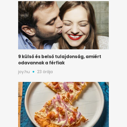
9 külső és belső tulajdonság, amiért
odavannak a férfiak
joy.hu
23 órája