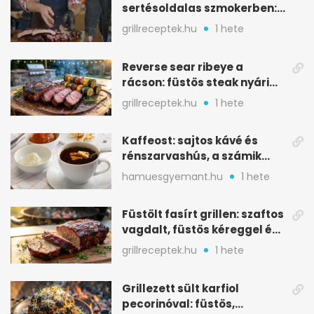
sertésoldalas szmokerben:
ropogós bark, 6 óra
grillreceptek.hu
1 hete
Reverse sear ribeye a
rácson: füstös steak nyári
tökkebabbal
grillreceptek.hu
1 hete
Kaffeost: sajtos kávé és
rénszarvashús, a számik
melegítő itala
hamuesgyemant.hu
1 hete
Füstölt fasírt grillen: szaftos
vagdalt, füstös kéreggel és
BBQ mázzal
grillreceptek.hu
1 hete
Grillezett sült karfiol
pecorinóval: füstös,