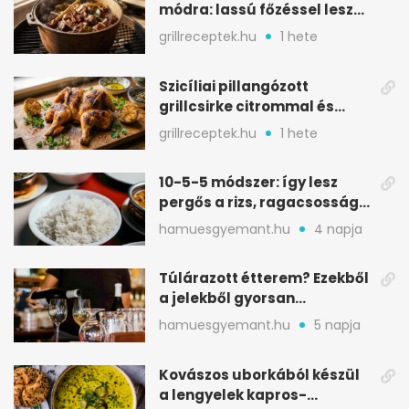
módra: lassú főzéssel lesz
igazán szaftos
grillreceptek.hu
1 hete
Szicíliai pillangózott
grillcsirke citrommal és
oregánóval
grillreceptek.hu
1 hete
10-5-5 módszer: így lesz
pergős a rizs, ragacsosság
nélkül
hamuesgyemant.hu
4 napja
Túlárazott étterem? Ezekből
a jelekből gyorsan
észreveheted
hamuesgyemant.hu
5 napja
Kovászos uborkából készül
a lengyelek kapros-