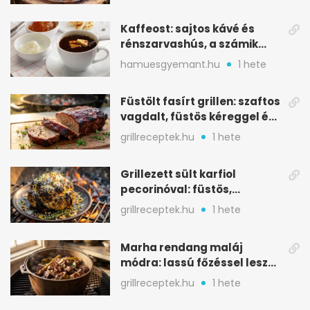
Kaffeost: sajtos kávé és
rénszarvashús, a számik
melegítő itala
hamuesgyemant.hu
1 hete
Füstölt fasírt grillen: szaftos
vagdalt, füstös kéreggel és
BBQ mázzal
grillreceptek.hu
1 hete
Grillezett sült karfiol
pecorinóval: füstös,
karamellizált nyári kedvenc
grillreceptek.hu
1 hete
Marha rendang maláj
módra: lassú főzéssel lesz
igazán szaftos
grillreceptek.hu
1 hete