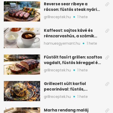
Reverse sear ribeye a
rácson: füstös steak nyári
tökkebabbal
grillreceptek.hu
1 hete
Kaffeost: sajtos kávé és
rénszarvashús, a számik
melegítő itala
hamuesgyemant.hu
1 hete
Füstölt fasírt grillen: szaftos
vagdalt, füstös kéreggel és
BBQ mázzal
grillreceptek.hu
1 hete
Grillezett sült karfiol
pecorinóval: füstös,
karamellizált nyári kedvenc
grillreceptek.hu
1 hete
Marha rendang maláj