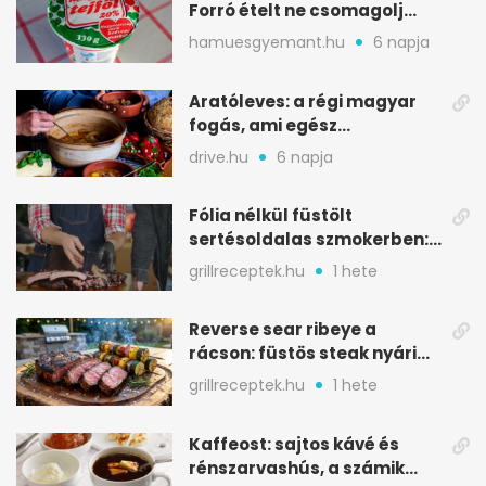
Forró ételt ne csomagolj
ilyen tégelybe
hamuesgyemant.hu
6 napja
Aratóleves: a régi magyar
fogás, ami egész
csapatokat jóllakatott
drive.hu
6 napja
Fólia nélkül füstölt
sertésoldalas szmokerben:
ropogós bark, 6 óra
grillreceptek.hu
1 hete
Reverse sear ribeye a
rácson: füstös steak nyári
tökkebabbal
grillreceptek.hu
1 hete
Kaffeost: sajtos kávé és
rénszarvashús, a számik