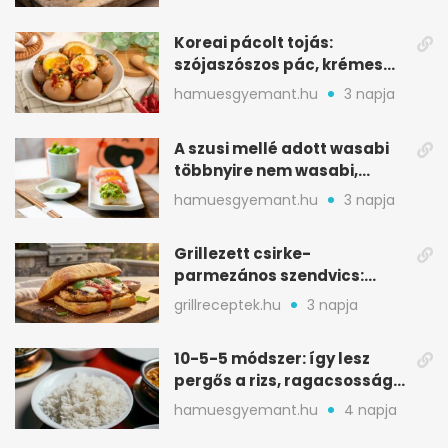
Koreai pácolt tojás:
szójaszószos pác, krémes
sárgája, pár óra alatt
hamuesgyemant.hu
3 napja
A szusi mellé adott wasabi
többnyire nem wasabi,
hanem fűszerkeverék
hamuesgyemant.hu
3 napja
Grillezett csirke-
parmezános szendvics:
ropogós csirke, olvadó sajt
grillreceptek.hu
3 napja
10-5-5 módszer: így lesz
pergős a rizs, ragacsosság
nélkül
hamuesgyemant.hu
4 napja