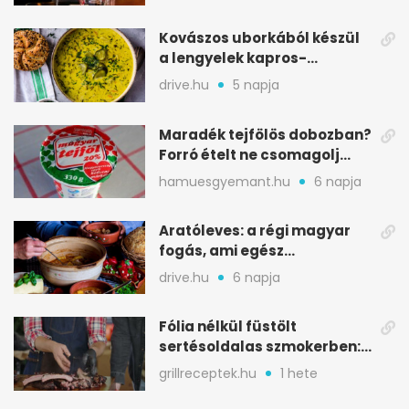
Kovászos uborkából készül
a lengyelek kapros-
savanykás levese
drive.hu
5 napja
Maradék tejfölös dobozban?
Forró ételt ne csomagolj
ilyen tégelybe
hamuesgyemant.hu
6 napja
Aratóleves: a régi magyar
fogás, ami egész
csapatokat jóllakatott
drive.hu
6 napja
Fólia nélkül füstölt
sertésoldalas szmokerben:
ropogós bark, 6 óra
grillreceptek.hu
1 hete