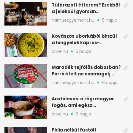
Túlárazott étterem? Ezekből
a jelekből gyorsan
észreveheted
hamuesgyemant.hu
5 napja
Kovászos uborkából készül
a lengyelek kapros-
savanykás levese
drive.hu
5 napja
Maradék tejfölös dobozban?
Forró ételt ne csomagolj
ilyen tégelybe
hamuesgyemant.hu
6 napja
Aratóleves: a régi magyar
fogás, ami egész
csapatokat jóllakatott
drive.hu
6 napja
Fólia nélkül füstölt