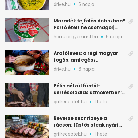
savanykás levese
drive.hu
5 napja
Maradék tejfölös dobozban?
Forró ételt ne csomagolj
ilyen tégelybe
hamuesgyemant.hu
6 napja
Aratóleves: a régi magyar
fogás, ami egész
csapatokat jóllakatott
drive.hu
6 napja
Fólia nélkül füstölt
sertésoldalas szmokerben:
ropogós bark, 6 óra
grillreceptek.hu
1 hete
Reverse sear ribeye a
rácson: füstös steak nyári
tökkebabbal
grillreceptek.hu
1 hete