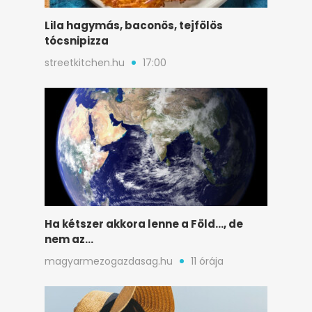
Lila hagymás, baconös, tejfölös
tócsnipizza
streetkitchen.hu
17:00
Ha kétszer akkora lenne a Föld…, de
nem az…
magyarmezogazdasag.hu
11 órája