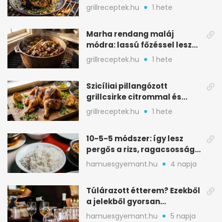
karamellizált nyári kedvenc
grillreceptek.hu
1 hete
Marha rendang maláj
módra: lassú főzéssel lesz
igazán szaftos
grillreceptek.hu
1 hete
Szicíliai pillangózott
grillcsirke citrommal és
oregánóval
grillreceptek.hu
1 hete
10-5-5 módszer: így lesz
pergős a rizs, ragacsosság
nélkül
hamuesgyemant.hu
4 napja
Túlárazott étterem? Ezekből
a jelekből gyorsan
észreveheted
hamuesgyemant.hu
5 napja