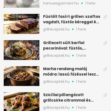
melegítő itala
hamuesgyemant.hu
1 hete
Füstölt fasírt grillen: szaftos
vagdalt, füstös kéreggel és
BBQ mázzal
grillreceptek.hu
1 hete
Grillezett sült karfiol
pecorinóval: füstös,
karamellizált nyári kedvenc
grillreceptek.hu
1 hete
Marha rendang maláj
módra: lassú főzéssel lesz
igazán szaftos
grillreceptek.hu
1 hete
Szicíliai pillangózott
grillcsirke citrommal és
oregánóval
grillreceptek.hu
1 hete