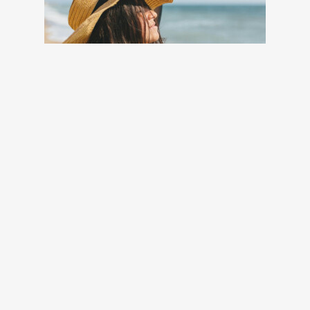
Ezt hozza 2026. augusztus 8. a
numerológia szerint: bőség és erő
bien.hu
11 órája
8 apró jel, hogy petefészek cisztád van