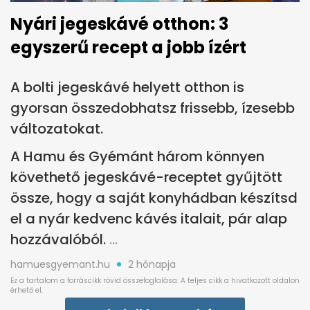
Nyári jegeskávé otthon: 3
egyszerű recept a jobb ízért
A bolti jegeskávé helyett otthon is
gyorsan összedobhatsz frissebb, ízesebb
változatokat.
A Hamu és Gyémánt három könnyen
követhető jegeskávé-receptet gyűjtött
össze, hogy a saját konyhádban készítsd
el a nyár kedvenc kávés italait, pár alap
hozzávalóból.
hamuesgyemant.hu
2 hónapja