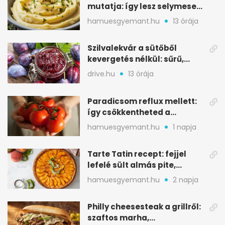
mutatja: így lesz selymesen
krémes a burgonyapüré
hamuesgyemant.hu
13 órája
Szilvalekvár a sütőből
kevergetés nélkül: sűrű,
selymes végeredmény
drive.hu
13 órája
Paradicsom reflux mellett:
így csökkentheted a
gyomorégést
hamuesgyemant.hu
1 napja
Tarte Tatin recept: fejjel
lefelé sült almás pite,
ropogós aljjal
hamuesgyemant.hu
2 napja
Philly cheesesteak a grillről:
szaftos marha,