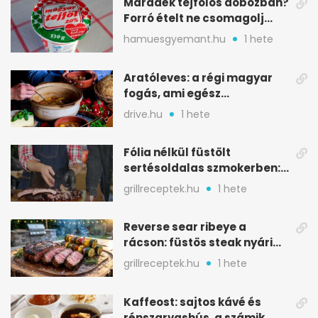
Maradék tejfölös dobozban?
Forró ételt ne csomagolj
ilyen tégelybe
hamuesgyemant.hu
1 hete
Aratóleves: a régi magyar
fogás, ami egész
csapatokat jóllakatott
drive.hu
1 hete
Fólia nélkül füstölt
sertésoldalas szmokerben:
ropogós bark, 6 óra
grillreceptek.hu
1 hete
Reverse sear ribeye a
rácson: füstös steak nyári
tökkebabbal
grillreceptek.hu
1 hete
Kaffeost: sajtos kávé és
rénszarvashús, a számik