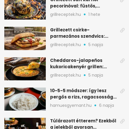
pecorinóval: füstös,
karamellizált nyári kedvenc
grillreceptek.hu
1 hete
Grillezett csirke-
parmezános szendvics:
ropogós csirke, olvadó sajt
grillreceptek.hu
5 napja
Cheddaros-jalapeños
kukoricakenyér grillen:
ropogós alj, puha belső
grillreceptek.hu
5 napja
10-5-5 módszer: így lesz
pergős a rizs, ragacsosság
nélkül
hamuesgyemant.hu
6 napja
Túlárazott étterem? Ezekből
a jelekből gyorsan