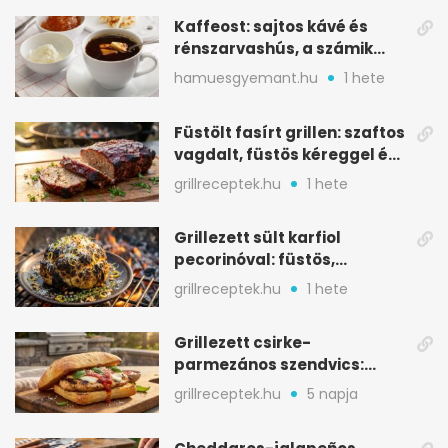
Kaffeost: sajtos kávé és
rénszarvashús, a számik
melegítő itala
hamuesgyemant.hu
1 hete
Füstölt fasírt grillen: szaftos
vagdalt, füstös kéreggel és
BBQ mázzal
grillreceptek.hu
1 hete
Grillezett sült karfiol
pecorinóval: füstös,
karamellizált nyári kedvenc
grillreceptek.hu
1 hete
Grillezett csirke-
parmezános szendvics:
ropogós csirke, olvadó sajt
grillreceptek.hu
5 napja