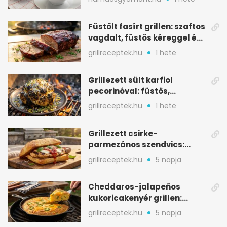
Füstölt fasírt grillen: szaftos
vagdalt, füstös kéreggel és
BBQ mázzal
grillreceptek.hu
1 hete
Grillezett sült karfiol
pecorinóval: füstös,
karamellizált nyári kedvenc
grillreceptek.hu
1 hete
Grillezett csirke-
parmezános szendvics:
ropogós csirke, olvadó sajt
grillreceptek.hu
5 napja
Cheddaros-jalapeños
kukoricakenyér grillen:
ropogós alj, puha belső
grillreceptek.hu
5 napja