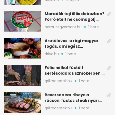
Maradék tejfölös dobozban?
Forró ételt ne csomagolj
ilyen tégelybe
hamuesgyemant.hu
1 hete
Aratóleves: a régi magyar
fogás, ami egész
csapatokat jóllakatott
drive.hu
1 hete
Fólia nélkül füstölt
sertésoldalas szmokerben:
ropogós bark, 6 óra
grillreceptek.hu
1 hete
Reverse sear ribeye a
rácson: füstös steak nyári
tökkebabbal
grillreceptek.hu
1 hete