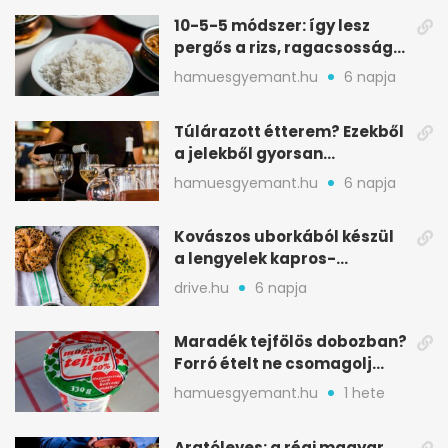
10-5-5 módszer: így lesz
pergős a rizs, ragacsosság
nélkül
hamuesgyemant.hu
6 napja
Túlárazott étterem? Ezekből
a jelekből gyorsan
észreveheted
hamuesgyemant.hu
6 napja
Kovászos uborkából készül
a lengyelek kapros-
savanykás levese
drive.hu
6 napja
Maradék tejfölös dobozban?
Forró ételt ne csomagolj
ilyen tégelybe
hamuesgyemant.hu
1 hete
Aratóleves: a régi magyar