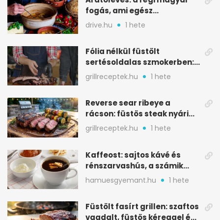
fogás, ami egész
csapatokat jóllakatott
drive.hu
1 hete
Fólia nélkül füstölt
sertésoldalas szmokerben:
ropogós bark, 6 óra
grillreceptek.hu
1 hete
Reverse sear ribeye a
rácson: füstös steak nyári
tökkebabbal
grillreceptek.hu
1 hete
Kaffeost: sajtos kávé és
rénszarvashús, a számik
melegítő itala
hamuesgyemant.hu
1 hete
Füstölt fasírt grillen: szaftos
vagdalt, füstös kéreggel és