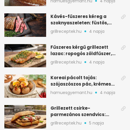
hamuesgyemant.hu
4 napja
Kávés-fűszeres kéreg a
szoknyaszeleten: füstös,
csokoládés mélység
grillreceptek.hu
4 napja
Fűszeres kérgű grillezett
lazac: ropogós zöldfűszer,
szaftos belső
grillreceptek.hu
4 napja
Koreai pácolt tojás:
szójaszószos pác, krémes
sárgája, pár óra alatt
hamuesgyemant.hu
4 napja
Grillezett csirke-
parmezános szendvics:
ropogós csirke, olvadó sajt
grillreceptek.hu
5 napja