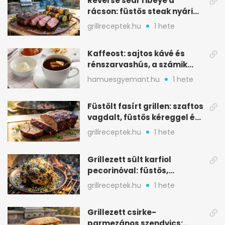
Reverse sear ribeye a
rácson: füstös steak nyári
tökkebabbal
grillreceptek.hu
1 hete
Kaffeost: sajtos kávé és
rénszarvashús, a számik
melegítő itala
hamuesgyemant.hu
1 hete
Füstölt fasírt grillen: szaftos
vagdalt, füstös kéreggel és
BBQ mázzal
grillreceptek.hu
1 hete
Grillezett sült karfiol
pecorinóval: füstös,
karamellizált nyári kedvenc
grillreceptek.hu
1 hete
Grillezett csirke-
parmezános szendvics: