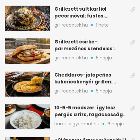
Grillezett sült karfiol
pecorinóval: füstös,
karamellizált nyári kedvenc
grillreceptek.hu
1 hete
Grillezett csirke-
parmezános szendvics:
ropogós csirke, olvadó sajt
grillreceptek.hu
5 napja
Cheddaros-jalapeños
kukoricakenyér grillen:
ropogós alj, puha belső
grillreceptek.hu
5 napja
10-5-5 módszer: így lesz
pergős a rizs, ragacsosság
nélkül
hamuesgyemant.hu
6 napja