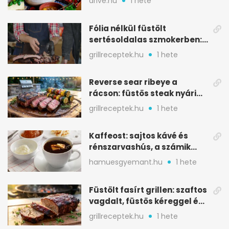
drive.hu
1 hete
Fólia nélkül füstölt
sertésoldalas szmokerben:
ropogós bark, 6 óra
grillreceptek.hu
1 hete
Reverse sear ribeye a
rácson: füstös steak nyári
tökkebabbal
grillreceptek.hu
1 hete
Kaffeost: sajtos kávé és
rénszarvashús, a számik
melegítő itala
hamuesgyemant.hu
1 hete
Füstölt fasírt grillen: szaftos
vagdalt, füstös kéreggel és
BBQ mázzal
grillreceptek.hu
1 hete