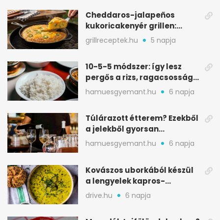
Cheddaros-jalapeños
kukoricakenyér grillen:
ropogós alj, puha belső
grillreceptek.hu
5 napja
10-5-5 módszer: így lesz
pergős a rizs, ragacsosság
nélkül
hamuesgyemant.hu
6 napja
Túlárazott étterem? Ezekből
a jelekből gyorsan
észreveheted
hamuesgyemant.hu
6 napja
Kovászos uborkából készül
a lengyelek kapros-
savanykás levese
drive.hu
6 napja