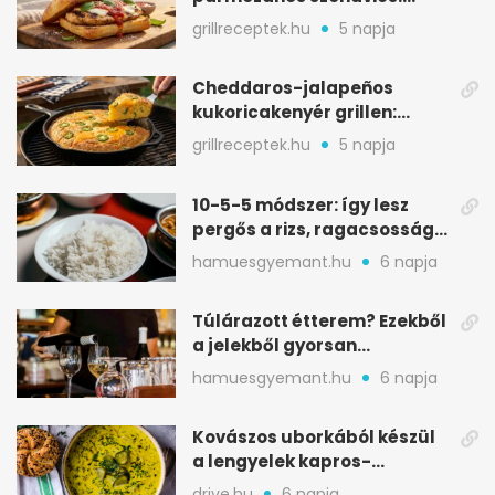
ropogós csirke, olvadó sajt
grillreceptek.hu
5 napja
Cheddaros-jalapeños
kukoricakenyér grillen:
ropogós alj, puha belső
grillreceptek.hu
5 napja
10-5-5 módszer: így lesz
pergős a rizs, ragacsosság
nélkül
hamuesgyemant.hu
6 napja
Túlárazott étterem? Ezekből
a jelekből gyorsan
észreveheted
hamuesgyemant.hu
6 napja
Kovászos uborkából készül
a lengyelek kapros-
savanykás levese
drive.hu
6 napja