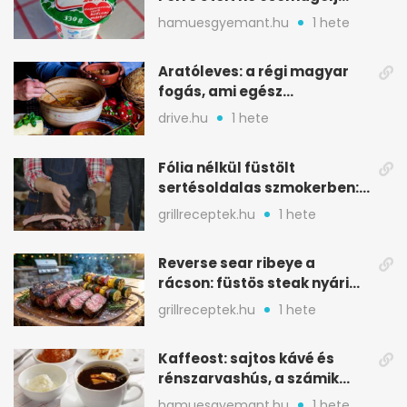
ilyen tégelybe
hamuesgyemant.hu
1 hete
Aratóleves: a régi magyar
fogás, ami egész
csapatokat jóllakatott
drive.hu
1 hete
Fólia nélkül füstölt
sertésoldalas szmokerben:
ropogós bark, 6 óra
grillreceptek.hu
1 hete
Reverse sear ribeye a
rácson: füstös steak nyári
tökkebabbal
grillreceptek.hu
1 hete
Kaffeost: sajtos kávé és
rénszarvashús, a számik
melegítő itala
hamuesgyemant.hu
1 hete