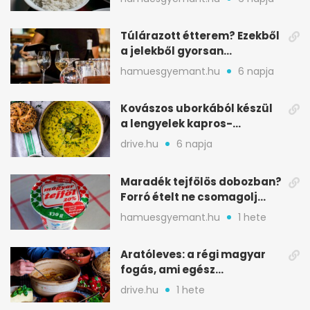
Túlárazott étterem? Ezekből
a jelekből gyorsan
észreveheted
hamuesgyemant.hu
6 napja
Kovászos uborkából készül
a lengyelek kapros-
savanykás levese
drive.hu
6 napja
Maradék tejfölös dobozban?
Forró ételt ne csomagolj
ilyen tégelybe
hamuesgyemant.hu
1 hete
Aratóleves: a régi magyar
fogás, ami egész
csapatokat jóllakatott
drive.hu
1 hete