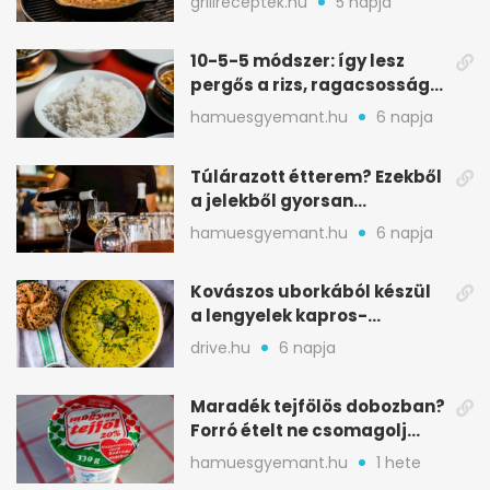
grillreceptek.hu
5 napja
10-5-5 módszer: így lesz
pergős a rizs, ragacsosság
nélkül
hamuesgyemant.hu
6 napja
Túlárazott étterem? Ezekből
a jelekből gyorsan
észreveheted
hamuesgyemant.hu
6 napja
Kovászos uborkából készül
a lengyelek kapros-
savanykás levese
drive.hu
6 napja
Maradék tejfölös dobozban?
Forró ételt ne csomagolj
ilyen tégelybe
hamuesgyemant.hu
1 hete