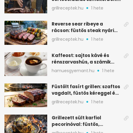
ropogós bark, 6 óra
grillreceptek.hu
1 hete
Reverse sear ribeye a
rácson: füstös steak nyári
tökkebabbal
grillreceptek.hu
1 hete
Kaffeost: sajtos kávé és
rénszarvashús, a számik
melegítő itala
hamuesgyemant.hu
1 hete
Füstölt fasírt grillen: szaftos
vagdalt, füstös kéreggel és
BBQ mázzal
grillreceptek.hu
1 hete
Grillezett sült karfiol
pecorinóval: füstös,
karamellizált nyári kedvenc