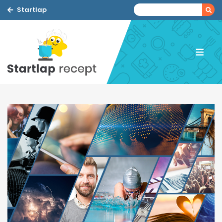
Startlap