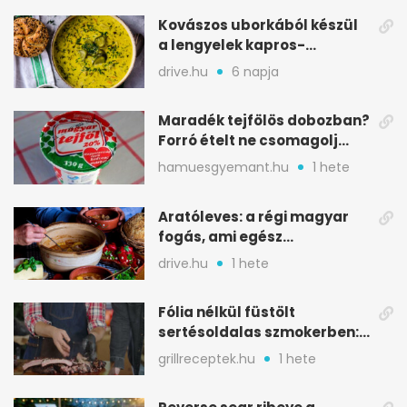
Kovászos uborkából készül
a lengyelek kapros-
savanykás levese
drive.hu
6 napja
Maradék tejfölös dobozban?
Forró ételt ne csomagolj
ilyen tégelybe
hamuesgyemant.hu
1 hete
Aratóleves: a régi magyar
fogás, ami egész
csapatokat jóllakatott
drive.hu
1 hete
Fólia nélkül füstölt
sertésoldalas szmokerben:
ropogós bark, 6 óra
grillreceptek.hu
1 hete