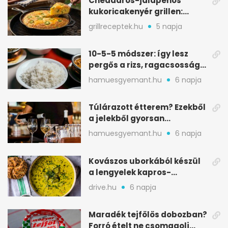
Cheddaros-jalapeños
kukoricakenyér grillen:
ropogós alj, puha belső
grillreceptek.hu
5 napja
10-5-5 módszer: így lesz
pergős a rizs, ragacsosság
nélkül
hamuesgyemant.hu
6 napja
Túlárazott étterem? Ezekből
a jelekből gyorsan
észreveheted
hamuesgyemant.hu
6 napja
Kovászos uborkából készül
a lengyelek kapros-
savanykás levese
drive.hu
6 napja
Maradék tejfölös dobozban?
Forró ételt ne csomagolj