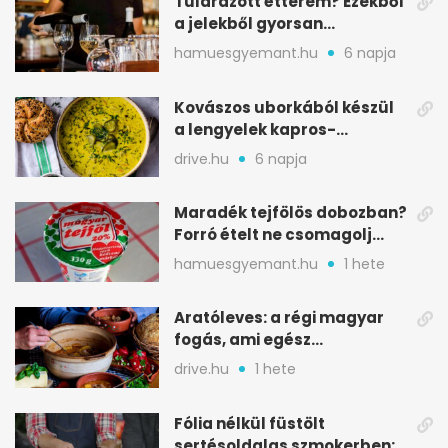
Túlárazott étterem? Ezekből
a jelekből gyorsan
észreveheted
hamuesgyemant.hu
6 napja
Kovászos uborkából készül
a lengyelek kapros-
savanykás levese
drive.hu
6 napja
Maradék tejfölös dobozban?
Forró ételt ne csomagolj
ilyen tégelybe
hamuesgyemant.hu
1 hete
Aratóleves: a régi magyar
fogás, ami egész
csapatokat jóllakatott
drive.hu
1 hete
Fólia nélkül füstölt
sertésoldalas szmokerben: