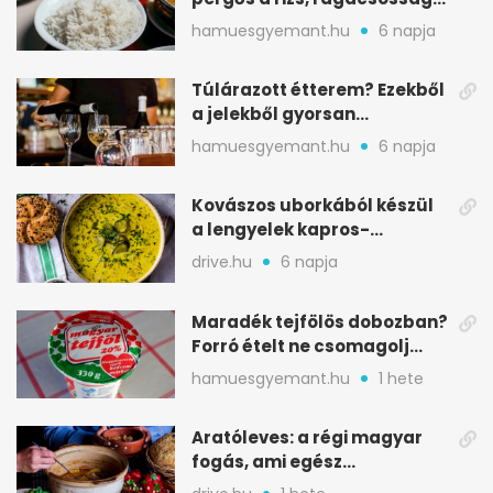
nélkül
hamuesgyemant.hu
6 napja
Túlárazott étterem? Ezekből
a jelekből gyorsan
észreveheted
hamuesgyemant.hu
6 napja
Kovászos uborkából készül
a lengyelek kapros-
savanykás levese
drive.hu
6 napja
Maradék tejfölös dobozban?
Forró ételt ne csomagolj
ilyen tégelybe
hamuesgyemant.hu
1 hete
Aratóleves: a régi magyar
fogás, ami egész
csapatokat jóllakatott