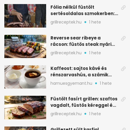
Fólia nélkül füstölt
sertésoldalas szmokerben:
ropogós bark, 6 óra
grillreceptek.hu
1 hete
Reverse sear ribeye a
rácson: füstös steak nyári
tökkebabbal
grillreceptek.hu
1 hete
Kaffeost: sajtos kávé és
rénszarvashús, a számik
melegítő itala
hamuesgyemant.hu
1 hete
Füstölt fasírt grillen: szaftos
vagdalt, füstös kéreggel és
BBQ mázzal
grillreceptek.hu
1 hete
Grillezett sült karfiol