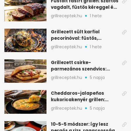
Füstölt fasírt grillen: szaftos
vagdalt, füstös kéreggel és
BBQ mázzal
grillreceptek.hu
1 hete
Grillezett sült karfiol
pecorinóval: füstös,
karamellizált nyári kedvenc
grillreceptek.hu
1 hete
Grillezett csirke-
parmezános szendvics:
ropogós csirke, olvadó sajt
grillreceptek.hu
5 napja
Cheddaros-jalapeños
kukoricakenyér grillen:
ropogós alj, puha belső
grillreceptek.hu
5 napja
10-5-5 módszer: így lesz
pergős a rizs, ragacsosság