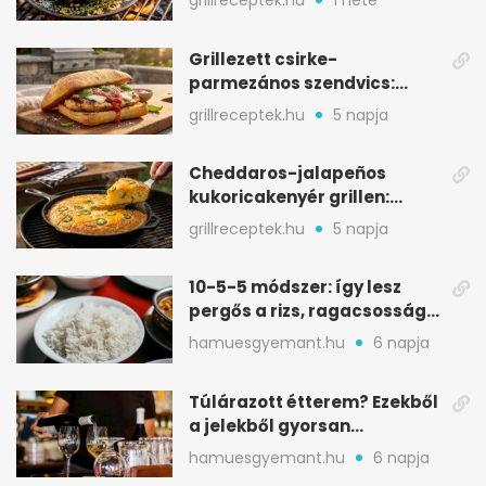
grillreceptek.hu
1 hete
Grillezett csirke-
parmezános szendvics:
ropogós csirke, olvadó sajt
grillreceptek.hu
5 napja
Cheddaros-jalapeños
kukoricakenyér grillen:
ropogós alj, puha belső
grillreceptek.hu
5 napja
10-5-5 módszer: így lesz
pergős a rizs, ragacsosság
nélkül
hamuesgyemant.hu
6 napja
Túlárazott étterem? Ezekből
a jelekből gyorsan
észreveheted
hamuesgyemant.hu
6 napja