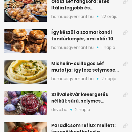
Olasz séf rangsora: ezek
Itália legjobb és
leggyengébb desszertjei
hamuesgyemant.hu
22 órája
Így készül a szamarkandi
tandúrkenyér, ami akár 10
napig is eláll
hamuesgyemant.hu
1 napja
Michelin-csillagos séf
mutatja: így lesz selymesen
krémes a burgonyapüré
hamuesgyemant.hu
2 napja
Szilvalekvár kevergetés
nélkül: sűrű, selymes
változat a sütőből
drive.hu
2 napja
Paradicsom reflux mellett:
így csökkentheted a