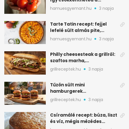
gyomorégést
hamuesgyemant.hu
3 napja
Tarte Tatin recept: fejjel
lefelé sült almás pite,
ropogós aljjal
hamuesgyemant.hu
3 napja
Philly cheesesteak a grillről:
szaftos marha,
karamellizált hagyma
grillreceptek.hu
3 napja
Tűzön sült mini
hamburgerek
sobrasadával: csípős-
grillreceptek.hu
3 napja
mézes falatkák
Csíramálé recept: búza, liszt
és víz, mégis mézédes
sütemény