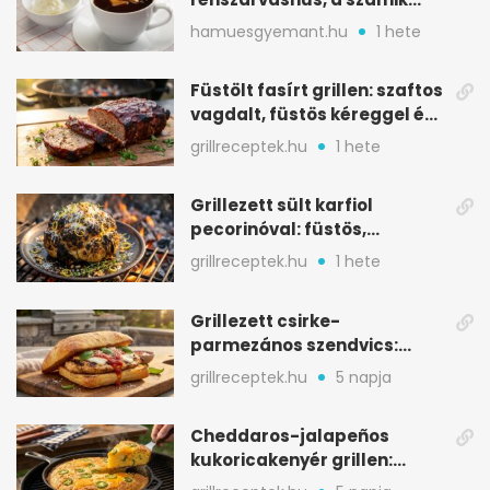
melegítő itala
hamuesgyemant.hu
1 hete
Füstölt fasírt grillen: szaftos
vagdalt, füstös kéreggel és
BBQ mázzal
grillreceptek.hu
1 hete
Grillezett sült karfiol
pecorinóval: füstös,
karamellizált nyári kedvenc
grillreceptek.hu
1 hete
Grillezett csirke-
parmezános szendvics:
ropogós csirke, olvadó sajt
grillreceptek.hu
5 napja
Cheddaros-jalapeños
kukoricakenyér grillen:
ropogós alj, puha belső