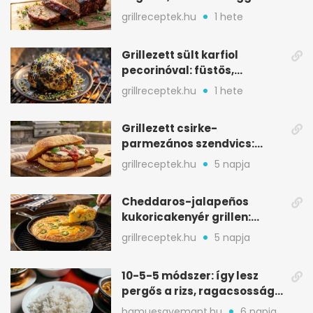
BBQ mázzal
grillreceptek.hu
1 hete
Grillezett sült karfiol
pecorinóval: füstös,
karamellizált nyári kedvenc
grillreceptek.hu
1 hete
Grillezett csirke-
parmezános szendvics:
ropogós csirke, olvadó sajt
grillreceptek.hu
5 napja
Cheddaros-jalapeños
kukoricakenyér grillen:
ropogós alj, puha belső
grillreceptek.hu
5 napja
10-5-5 módszer: így lesz
pergős a rizs, ragacsosság
nélkül
hamuesgyemant.hu
6 napja