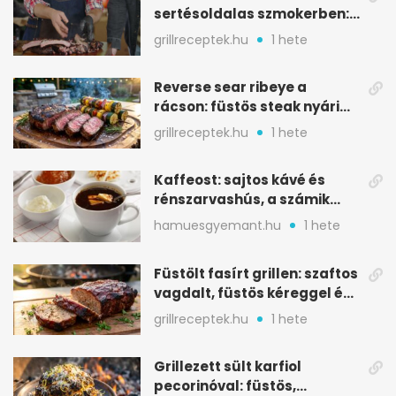
sertésoldalas szmokerben:
ropogós bark, 6 óra
grillreceptek.hu
1 hete
Reverse sear ribeye a
rácson: füstös steak nyári
tökkebabbal
grillreceptek.hu
1 hete
Kaffeost: sajtos kávé és
rénszarvashús, a számik
melegítő itala
hamuesgyemant.hu
1 hete
Füstölt fasírt grillen: szaftos
vagdalt, füstös kéreggel és
BBQ mázzal
grillreceptek.hu
1 hete
Grillezett sült karfiol
pecorinóval: füstös,