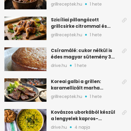
igazán szaftos
grillreceptek.hu
1 hete
Szicíliai pillangózott
grillcsirke citrommal és
oregánóval
grillreceptek.hu
1 hete
Csíramálé: cukor nélkül is
édes magyar sütemény 3
alapanyagból
drive.hu
1 hete
Koreai galbi a grillen:
karamellizált marha
rövidborda gyorsan
grillreceptek.hu
1 hete
Kovászos uborkából készül
a lengyelek kapros-
savanykás levese
drive.hu
4 napja