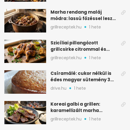
Marha rendang maláj
módra: lassú főzéssel lesz
igazán szaftos
grillreceptek.hu
1 hete
Szicíliai pillangózott
grillcsirke citrommal és
oregánóval
grillreceptek.hu
1 hete
Csíramálé: cukor nélkül is
édes magyar sütemény 3
alapanyagból
drive.hu
1 hete
Koreai galbi a grillen:
karamellizált marha
rövidborda gyorsan
grillreceptek.hu
1 hete