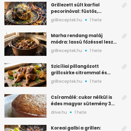
Grillezett sült karfiol
pecorinóval: füstös,
karamellizált nyári kedvenc
grillreceptek.hu
1 hete
Marha rendang maláj
módra: lassú főzéssel lesz
igazán szaftos
grillreceptek.hu
1 hete
Szicíliai pillangózott
grillcsirke citrommal és
oregánóval
grillreceptek.hu
1 hete
Csíramálé: cukor nélkül is
édes magyar sütemény 3
alapanyagból
drive.hu
1 hete
Koreai galbi a grillen: