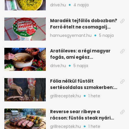
savanykás levese
drive.hu
4 napja
Maradék tejfölös dobozban?
Forró ételt ne csomagolj
ilyen tégelybe
hamuesgyemant.hu
5 napja
Aratóleves: a régi magyar
fogás, ami egész
csapatokat jóllakatott
drive.hu
5 napja
Fólia nélkül füstölt
sertésoldalas szmokerben:
ropogós bark, 6 óra
grillreceptek.hu
1 hete
Reverse sear ribeye a
rácson: füstös steak nyári
tökkebabbal
grillreceptek.hu
1 hete