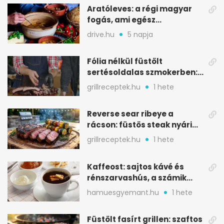
Aratóleves: a régi magyar
fogás, ami egész
csapatokat jóllakatott
drive.hu
5 napja
Fólia nélkül füstölt
sertésoldalas szmokerben:
ropogós bark, 6 óra
grillreceptek.hu
1 hete
Reverse sear ribeye a
rácson: füstös steak nyári
tökkebabbal
grillreceptek.hu
1 hete
Kaffeost: sajtos kávé és
rénszarvashús, a számik
melegítő itala
hamuesgyemant.hu
1 hete
Füstölt fasírt grillen: szaftos