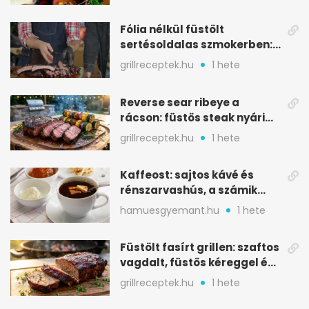
Fólia nélkül füstölt
sertésoldalas szmokerben:
ropogós bark, 6 óra
grillreceptek.hu
1 hete
Reverse sear ribeye a
rácson: füstös steak nyári
tökkebabbal
grillreceptek.hu
1 hete
Kaffeost: sajtos kávé és
rénszarvashús, a számik
melegítő itala
hamuesgyemant.hu
1 hete
Füstölt fasírt grillen: szaftos
vagdalt, füstös kéreggel és
BBQ mázzal
grillreceptek.hu
1 hete