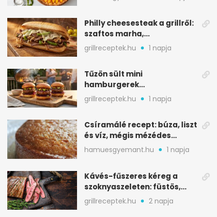
Philly cheesesteak a grillről:
szaftos marha,
karamellizált hagyma
grillreceptek.hu
1 napja
Tűzön sült mini
hamburgerek
sobrasadával: csípős-
grillreceptek.hu
1 napja
mézes falatkák
Csíramálé recept: búza, liszt
és víz, mégis mézédes
sütemény
hamuesgyemant.hu
1 napja
Kávés-fűszeres kéreg a
szoknyaszeleten: füstös,
csokoládés mélység
grillreceptek.hu
2 napja