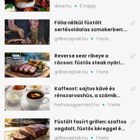
csapatokat jóllakatott
drive.hu
5 napja
Fólia nélkül füstölt
sertésoldalas szmokerben:
ropogós bark, 6 óra
grillreceptek.hu
1 hete
Reverse sear ribeye a
rácson: füstös steak nyári
tökkebabbal
grillreceptek.hu
1 hete
Kaffeost: sajtos kávé és
rénszarvashús, a számik
melegítő itala
hamuesgyemant.hu
1 hete
Füstölt fasírt grillen: szaftos
vagdalt, füstös kéreggel és
BBQ mázzal
grillreceptek.hu
1 hete