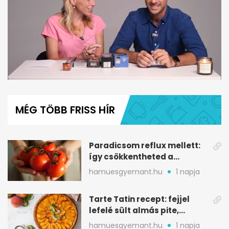
0
seconds
of
MÉG TÖBB FRISS HÍR
6
minutes,
38
seconds
Paradicsom reflux mellett:
így csökkentheted a
gyomorégést
hamuesgyemant.hu
1 napja
Tarte Tatin recept: fejjel
lefelé sült almás pite,
ropogós aljjal
hamuesgyemant.hu
1 napja