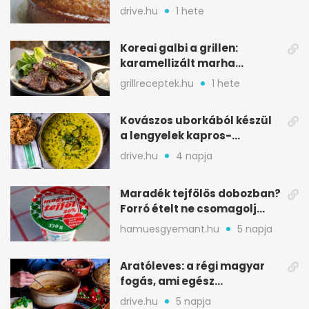
alapanyagból
drive.hu
1 hete
Koreai galbi a grillen:
karamellizált marha
rövidborda gyorsan
grillreceptek.hu
1 hete
Kovászos uborkából készül
a lengyelek kapros-
savanykás levese
drive.hu
4 napja
Maradék tejfölös dobozban?
Forró ételt ne csomagolj
ilyen tégelybe
hamuesgyemant.hu
5 napja
Aratóleves: a régi magyar
fogás, ami egész
csapatokat jóllakatott
drive.hu
5 napja