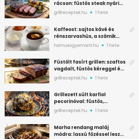
rácson: füstös steak nyári
tökkebabbal
grillreceptek.hu
1 hete
Kaffeost: sajtos kávé és
rénszarvashús, a számik
melegítő itala
hamuesgyemant.hu
1 hete
Füstölt fasírt grillen: szaftos
vagdalt, füstös kéreggel és
BBQ mázzal
grillreceptek.hu
1 hete
Grillezett sült karfiol
pecorinóval: füstös,
karamellizált nyári kedvenc
grillreceptek.hu
1 hete
Marha rendang maláj
módra: lassú főzéssel lesz