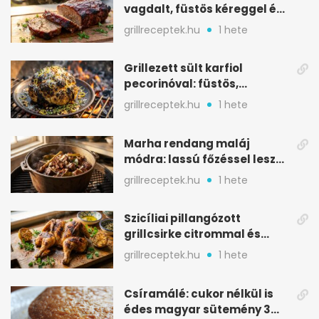
vagdalt, füstös kéreggel és
BBQ mázzal
grillreceptek.hu
1 hete
Grillezett sült karfiol
pecorinóval: füstös,
karamellizált nyári kedvenc
grillreceptek.hu
1 hete
Marha rendang maláj
módra: lassú főzéssel lesz
igazán szaftos
grillreceptek.hu
1 hete
Szicíliai pillangózott
grillcsirke citrommal és
oregánóval
grillreceptek.hu
1 hete
Csíramálé: cukor nélkül is
édes magyar sütemény 3