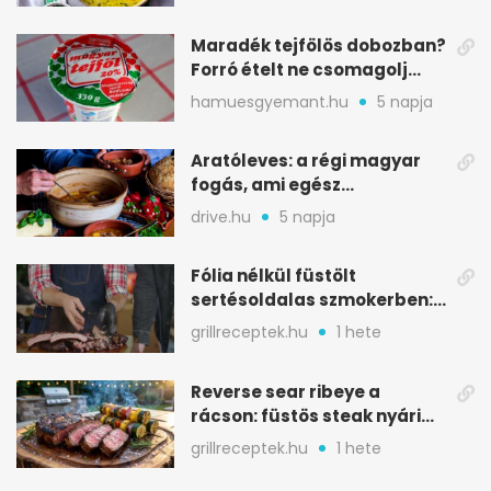
Maradék tejfölös dobozban?
Forró ételt ne csomagolj
ilyen tégelybe
hamuesgyemant.hu
5 napja
Aratóleves: a régi magyar
fogás, ami egész
csapatokat jóllakatott
drive.hu
5 napja
Fólia nélkül füstölt
sertésoldalas szmokerben:
ropogós bark, 6 óra
grillreceptek.hu
1 hete
Reverse sear ribeye a
rácson: füstös steak nyári
tökkebabbal
grillreceptek.hu
1 hete