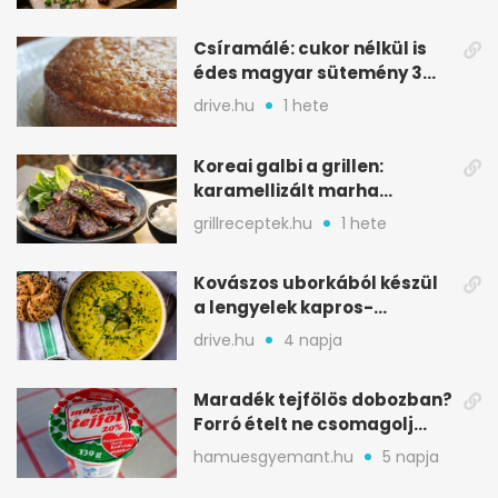
Csíramálé: cukor nélkül is
édes magyar sütemény 3
alapanyagból
drive.hu
1 hete
Koreai galbi a grillen:
karamellizált marha
rövidborda gyorsan
grillreceptek.hu
1 hete
Kovászos uborkából készül
a lengyelek kapros-
savanykás levese
drive.hu
4 napja
Maradék tejfölös dobozban?
Forró ételt ne csomagolj
ilyen tégelybe
hamuesgyemant.hu
5 napja