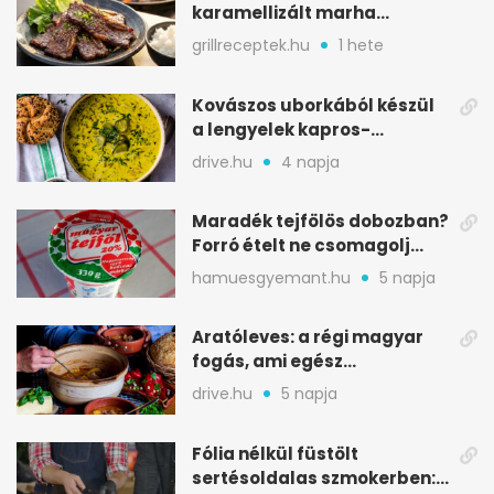
karamellizált marha
rövidborda gyorsan
grillreceptek.hu
1 hete
Kovászos uborkából készül
a lengyelek kapros-
savanykás levese
drive.hu
4 napja
Maradék tejfölös dobozban?
Forró ételt ne csomagolj
ilyen tégelybe
hamuesgyemant.hu
5 napja
Aratóleves: a régi magyar
fogás, ami egész
csapatokat jóllakatott
drive.hu
5 napja
Fólia nélkül füstölt
sertésoldalas szmokerben: