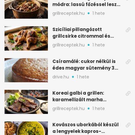
módra: lassú főzéssel lesz
igazán szaftos
grillreceptek.hu
1 hete
Szicíliai pillangózott
grillcsirke citrommal és
oregánóval
grillreceptek.hu
1 hete
Csíramálé: cukor nélkül is
édes magyar sütemény 3
alapanyagból
drive.hu
1 hete
Koreai galbi a grillen:
karamellizált marha
rövidborda gyorsan
grillreceptek.hu
1 hete
Kovászos uborkából készül
a lengyelek kapros-