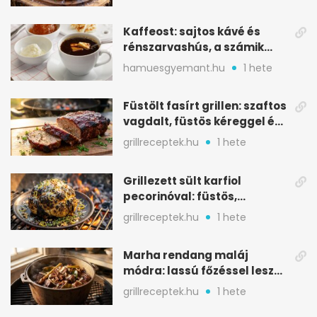
Kaffeost: sajtos kávé és
rénszarvashús, a számik
melegítő itala
hamuesgyemant.hu
1 hete
Füstölt fasírt grillen: szaftos
vagdalt, füstös kéreggel és
BBQ mázzal
grillreceptek.hu
1 hete
Grillezett sült karfiol
pecorinóval: füstös,
karamellizált nyári kedvenc
grillreceptek.hu
1 hete
Marha rendang maláj
módra: lassú főzéssel lesz
igazán szaftos
grillreceptek.hu
1 hete