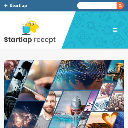
Startlap