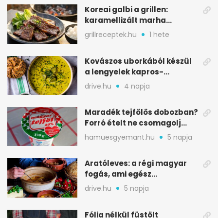
Koreai galbi a grillen:
karamellizált marha
rövidborda gyorsan
grillreceptek.hu
1 hete
Kovászos uborkából készül
a lengyelek kapros-
savanykás levese
drive.hu
4 napja
Maradék tejfölös dobozban?
Forró ételt ne csomagolj
ilyen tégelybe
hamuesgyemant.hu
5 napja
Aratóleves: a régi magyar
fogás, ami egész
csapatokat jóllakatott
drive.hu
5 napja
Fólia nélkül füstölt