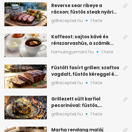
Reverse sear ribeye a
rácson: füstös steak nyári
tökkebabbal
grillreceptek.hu
1 hete
Kaffeost: sajtos kávé és
rénszarvashús, a számik
melegítő itala
hamuesgyemant.hu
1 hete
Füstölt fasírt grillen: szaftos
vagdalt, füstös kéreggel és
BBQ mázzal
grillreceptek.hu
1 hete
Grillezett sült karfiol
pecorinóval: füstös,
karamellizált nyári kedvenc
grillreceptek.hu
1 hete
Marha rendang maláj