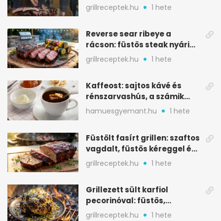
ropogós bark, 6 óra
grillreceptek.hu
1 hete
Reverse sear ribeye a
rácson: füstös steak nyári
tökkebabbal
grillreceptek.hu
1 hete
Kaffeost: sajtos kávé és
rénszarvashús, a számik
melegítő itala
hamuesgyemant.hu
1 hete
Füstölt fasírt grillen: szaftos
vagdalt, füstös kéreggel és
BBQ mázzal
grillreceptek.hu
1 hete
Grillezett sült karfiol
pecorinóval: füstös,
karamellizált nyári kedvenc
grillreceptek.hu
1 hete