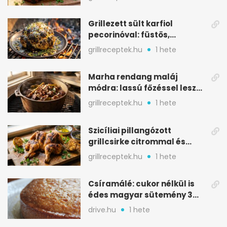
Grillezett sült karfiol
pecorinóval: füstös,
karamellizált nyári kedvenc
grillreceptek.hu
1 hete
Marha rendang maláj
módra: lassú főzéssel lesz
igazán szaftos
grillreceptek.hu
1 hete
Szicíliai pillangózott
grillcsirke citrommal és
oregánóval
grillreceptek.hu
1 hete
Csíramálé: cukor nélkül is
édes magyar sütemény 3
alapanyagból
drive.hu
1 hete