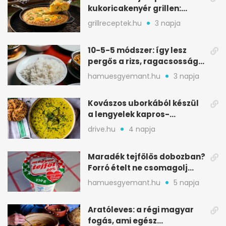
kukoricakenyér grillen:
ropogós alj, puha belső
grillreceptek.hu
3 napja
10-5-5 módszer: így lesz
pergős a rizs, ragacsosság
nélkül
hamuesgyemant.hu
3 napja
Kovászos uborkából készül
a lengyelek kapros-
savanykás levese
drive.hu
4 napja
Maradék tejfölös dobozban?
Forró ételt ne csomagolj
ilyen tégelybe
hamuesgyemant.hu
5 napja
Aratóleves: a régi magyar
fogás, ami egész