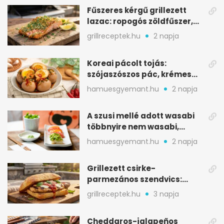
Fűszeres kérgű grillezett
lazac: ropogós zöldfűszer,
szaftos belső
grillreceptek.hu
2 napja
Koreai pácolt tojás:
szójaszószos pác, krémes
sárgája, pár óra alatt
hamuesgyemant.hu
2 napja
A szusi mellé adott wasabi
többnyire nem wasabi,
hanem fűszerkeverék
hamuesgyemant.hu
2 napja
Grillezett csirke-
parmezános szendvics:
ropogós csirke, olvadó sajt
grillreceptek.hu
3 napja
Cheddaros-jalapeños