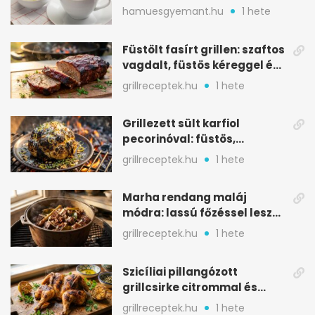
melegítő itala
hamuesgyemant.hu
1 hete
Füstölt fasírt grillen: szaftos
vagdalt, füstös kéreggel és
BBQ mázzal
grillreceptek.hu
1 hete
Grillezett sült karfiol
pecorinóval: füstös,
karamellizált nyári kedvenc
grillreceptek.hu
1 hete
Marha rendang maláj
módra: lassú főzéssel lesz
igazán szaftos
grillreceptek.hu
1 hete
Szicíliai pillangózott
grillcsirke citrommal és
oregánóval
grillreceptek.hu
1 hete