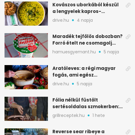
Kovászos uborkából készül
a lengyelek kapros-
savanykás levese
drive.hu
4 napja
Maradék tejfölös dobozban?
Forró ételt ne csomagolj
ilyen tégelybe
hamuesgyemant.hu
5 napja
Aratóleves: a régi magyar
fogás, ami egész
csapatokat jóllakatott
drive.hu
5 napja
Fólia nélkül füstölt
sertésoldalas szmokerben:
ropogós bark, 6 óra
grillreceptek.hu
1 hete
Reverse sear ribeye a