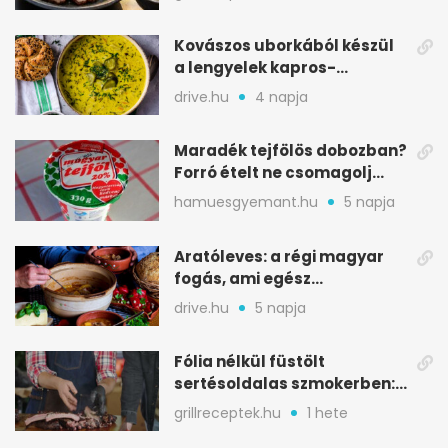
Kovászos uborkából készül
a lengyelek kapros-
savanykás levese
drive.hu
4 napja
Maradék tejfölös dobozban?
Forró ételt ne csomagolj
ilyen tégelybe
hamuesgyemant.hu
5 napja
Aratóleves: a régi magyar
fogás, ami egész
csapatokat jóllakatott
drive.hu
5 napja
Fólia nélkül füstölt
sertésoldalas szmokerben:
ropogós bark, 6 óra
grillreceptek.hu
1 hete