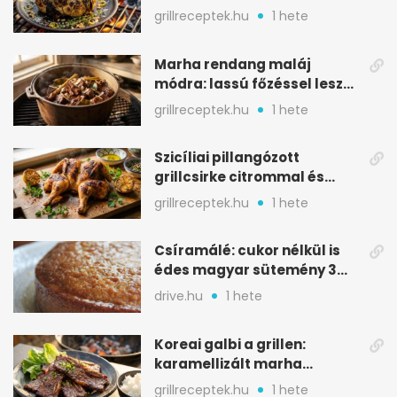
karamellizált nyári kedvenc
grillreceptek.hu
1 hete
Marha rendang maláj
módra: lassú főzéssel lesz
igazán szaftos
grillreceptek.hu
1 hete
Szicíliai pillangózott
grillcsirke citrommal és
oregánóval
grillreceptek.hu
1 hete
Csíramálé: cukor nélkül is
édes magyar sütemény 3
alapanyagból
drive.hu
1 hete
Koreai galbi a grillen:
karamellizált marha
rövidborda gyorsan
grillreceptek.hu
1 hete