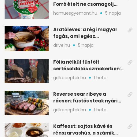
Forró ételt ne csomagolj
ilyen tégelybe
hamuesgyemant.hu
5 napja
Aratóleves: a régi magyar
fogás, ami egész
csapatokat jóllakatott
drive.hu
5 napja
Fólia nélkül füstölt
sertésoldalas szmokerben:
ropogós bark, 6 óra
grillreceptek.hu
1 hete
Reverse sear ribeye a
rácson: füstös steak nyári
tökkebabbal
grillreceptek.hu
1 hete
Kaffeost: sajtos kávé és
rénszarvashús, a számik