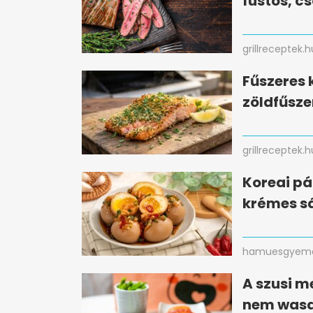
füstös, c
grillreceptek.h
Fűszeres 
zöldfűsze
grillreceptek.h
Koreai pá
krémes sá
hamuesgyema
A szusi m
nem wasa