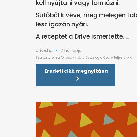
kell nyújtani vagy formázni.
Sütőből kivéve, még melegen tála
lesz igazán nyári.
A receptet a Drive ismertette.
drive.hu
2 hónapja
Eredeti cikk megnyitása