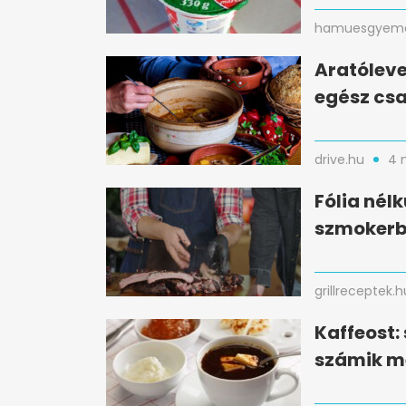
hamuesgyema
Aratóleve
egész csa
drive.hu
4 
Fólia nélk
szmokerbe
grillreceptek.h
Kaffeost:
számik me