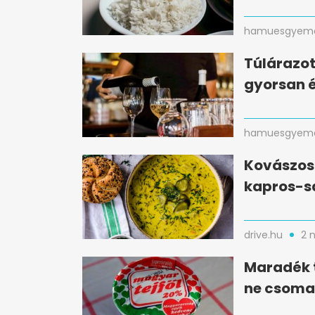
hamuesgyema
Túlárazot
gyorsan 
hamuesgyema
Kovászos 
kapros-s
drive.hu
2 
Maradék t
ne csomag