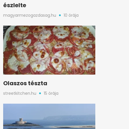
észlelte
magyarmezogazdasag.hu
10 órája
Olaszos tészta
streetkitchen.hu
15 órája