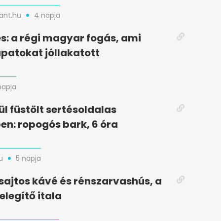
nt.hu
4 napja
s: a régi magyar fogás, ami
patokat jóllakatott
napja
ül füstölt sertésoldalas
n: ropogós bark, 6 óra
u
5 napja
 sajtos kávé és rénszarvashús, a
legítő itala