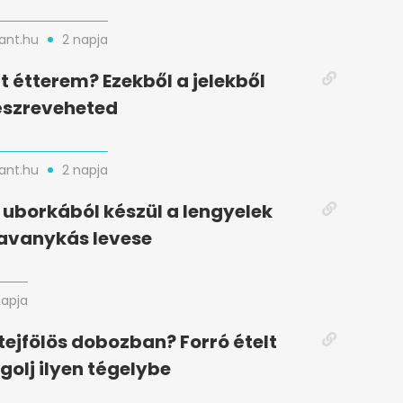
nt.hu
2 napja
t étterem? Ezekből a jelekből
észreveheted
nt.hu
2 napja
uborkából készül a lengyelek
avanykás levese
napja
ejfölös dobozban? Forró ételt
olj ilyen tégelybe