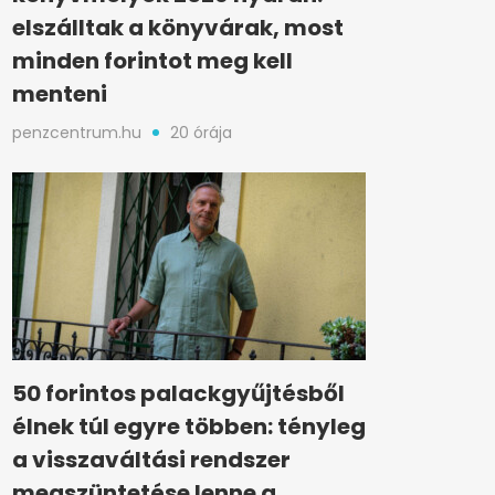
elszálltak a könyvárak, most
minden forintot meg kell
menteni
penzcentrum.hu
20 órája
50 forintos palackgyűjtésből
élnek túl egyre többen: tényleg
a visszaváltási rendszer
megszüntetése lenne a