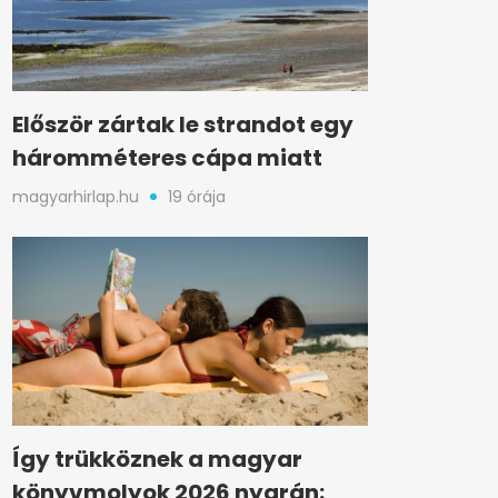
Először zártak le strandot egy
háromméteres cápa miatt
magyarhirlap.hu
19 órája
Így trükköznek a magyar
könyvmolyok 2026 nyarán: