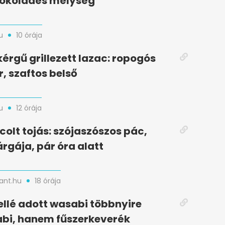
sokoládés mélység
u
10 órája
kérgű grillezett lazac: ropogós
r, szaftos belső
u
12 órája
colt tojás: szójaszószos pác,
rgája, pár óra alatt
nt.hu
18 órája
ellé adott wasabi többnyire
bi, hanem fűszerkeverék