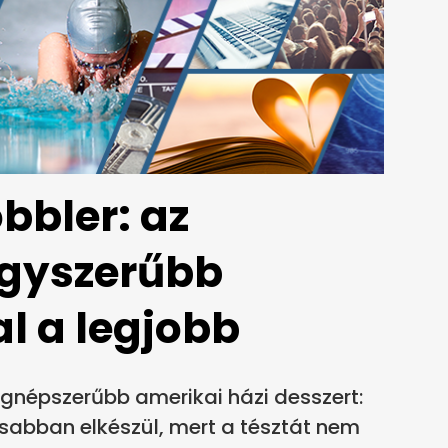
bbler: az
egyszerűbb
l a legjobb
egnépszerűbb amerikai házi desszert:
rsabban elkészül, mert a tésztát nem