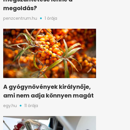
megoldás?
penzcentrum.hu
1 órája
A gyógynövények királynője,
ami nem adja könnyen magát
egy.hu
11 órája