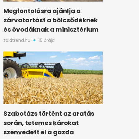
Megfontolásra ajánlja a
zárvatartást a bölcsődéknek
és óvodáknak a minisztérium
zoldtrend.hu
16 órája
Szabotázs történt az aratás
során, tetemes károkat
szenvedett el a gazda