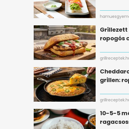
hamuesgyema
Grillezet
ropogós c
grillreceptek.h
Cheddaro
grillen: r
grillreceptek.h
10-5-5 mó
ragacsos