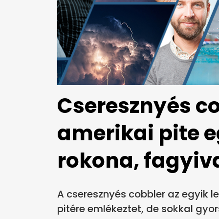
Cseresznyés co
amerikai pite 
rokona, fagyiva
A cseresznyés cobbler az egyik l
pitére emlékeztet, de sokkal gyo