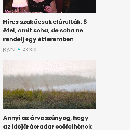
Híres szakácsok elárulták: 8
étel, amit soha, de soha ne
rendelj egy étteremben
joy.hu
2 órája
Annyi az árvaszúnyog, hogy
az időjárásradar esőfelhőnek