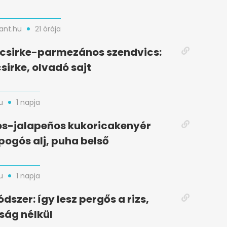
nt.hu
21 órája
t csirke-parmezános szendvics:
sirke, olvadó sajt
u
1 napja
s-jalapeños kukoricakenyér
opogós alj, puha belső
u
1 napja
dszer: így lesz pergős a rizs,
ság nélkül