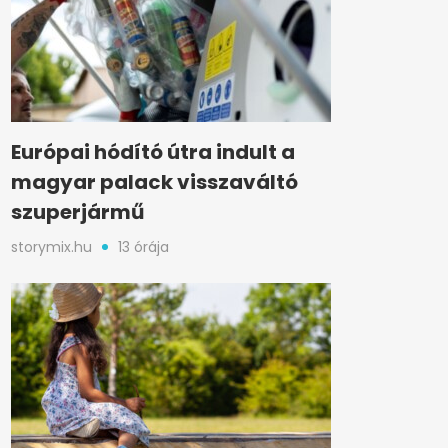
Európai hódító útra indult a
magyar palack visszaváltó
szuperjármű
storymix.hu
13 órája