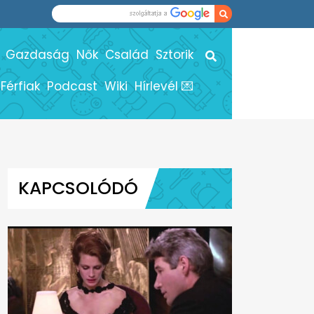
Gazdaság
Nők
Család
Sztorik
Férfiak
Podcast
Wiki
Hírlevél 💌
KAPCSOLÓDÓ