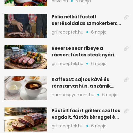
drive.hu
5 napja
Fólia nélkül füstölt
sertésoldalas szmokerben:
ropogós bark, 6 óra
grillreceptek.hu
6 napja
Reverse sear ribeye a
rácson: füstös steak nyári
tökkebabbal
grillreceptek.hu
6 napja
Kaffeost: sajtos kávé és
rénszarvashús, a számik
melegítő itala
hamuesgyemant.hu
6 napja
Füstölt fasírt grillen: szaftos
vagdalt, füstös kéreggel és
BBQ mázzal
grillreceptek.hu
6 napja