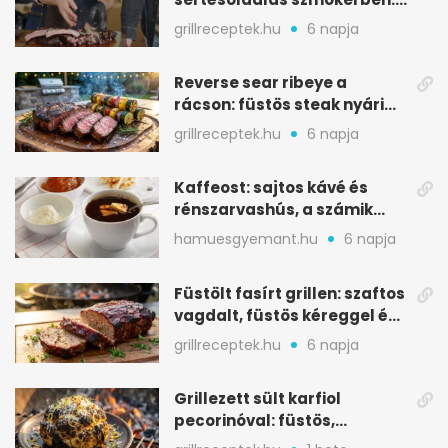
ropogós bark, 6 óra
grillreceptek.hu
6 napja
Reverse sear ribeye a
rácson: füstös steak nyári
tökkebabbal
grillreceptek.hu
6 napja
Kaffeost: sajtos kávé és
rénszarvashús, a számik
melegítő itala
hamuesgyemant.hu
6 napja
Füstölt fasírt grillen: szaftos
vagdalt, füstös kéreggel és
BBQ mázzal
grillreceptek.hu
6 napja
Grillezett sült karfiol
pecorinóval: füstös,
karamellizált nyári kedvenc