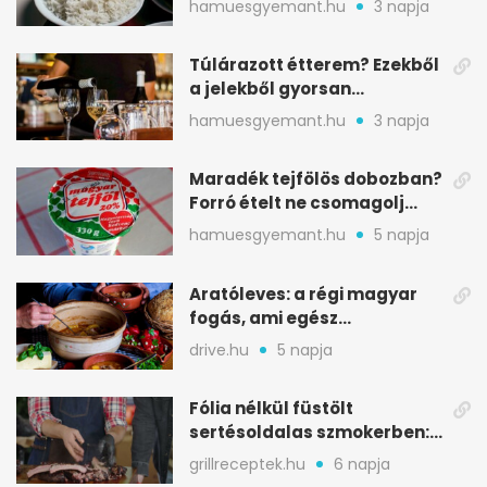
hamuesgyemant.hu
3 napja
Túlárazott étterem? Ezekből
a jelekből gyorsan
észreveheted
hamuesgyemant.hu
3 napja
Maradék tejfölös dobozban?
Forró ételt ne csomagolj
ilyen tégelybe
hamuesgyemant.hu
5 napja
Aratóleves: a régi magyar
fogás, ami egész
csapatokat jóllakatott
drive.hu
5 napja
Fólia nélkül füstölt
sertésoldalas szmokerben:
ropogós bark, 6 óra
grillreceptek.hu
6 napja