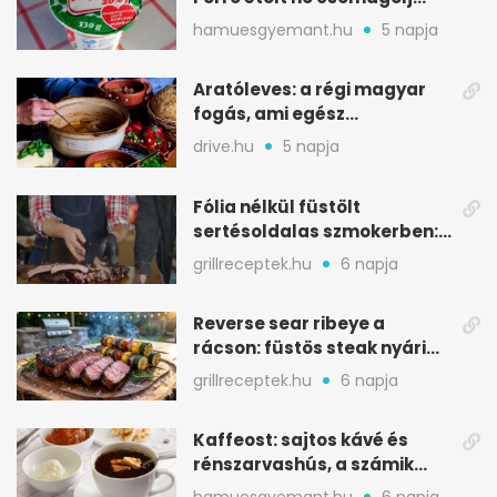
ilyen tégelybe
hamuesgyemant.hu
5 napja
Aratóleves: a régi magyar
fogás, ami egész
csapatokat jóllakatott
drive.hu
5 napja
Fólia nélkül füstölt
sertésoldalas szmokerben:
ropogós bark, 6 óra
grillreceptek.hu
6 napja
Reverse sear ribeye a
rácson: füstös steak nyári
tökkebabbal
grillreceptek.hu
6 napja
Kaffeost: sajtos kávé és
rénszarvashús, a számik
melegítő itala