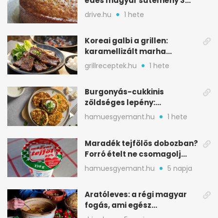
édes magyar sütemény 3
alapanyagból
drive.hu
1 hete
Koreai galbi a grillen:
karamellizált marha
rövidborda gyorsan
grillreceptek.hu
1 hete
Burgonyás-cukkinis
zöldséges lepény:
aranybarna, szaftos, hús
hamuesgyemant.hu
1 hete
nélkül is
Maradék tejfölös dobozban?
Forró ételt ne csomagolj
ilyen tégelybe
hamuesgyemant.hu
5 napja
Aratóleves: a régi magyar
fogás, ami egész
csapatokat jóllakatott