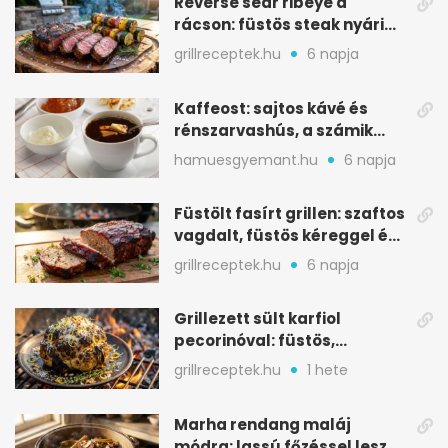
Reverse sear ribeye a
rácson: füstös steak nyári
tökkebabbal
grillreceptek.hu
6 napja
Kaffeost: sajtos kávé és
rénszarvashús, a számik
melegítő itala
hamuesgyemant.hu
6 napja
Füstölt fasírt grillen: szaftos
vagdalt, füstös kéreggel és
BBQ mázzal
grillreceptek.hu
6 napja
Grillezett sült karfiol
pecorinóval: füstös,
karamellizált nyári kedvenc
grillreceptek.hu
1 hete
Marha rendang maláj
módra: lassú főzéssel lesz