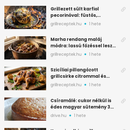
Grillezett sült karfiol
pecorinóval: füstös,
karamellizált nyári kedvenc
grillreceptek.hu
1 hete
Marha rendang maláj
módra: lassú főzéssel lesz
igazán szaftos
grillreceptek.hu
1 hete
Szicíliai pillangózott
grillcsirke citrommal és
oregánóval
grillreceptek.hu
1 hete
Csíramálé: cukor nélkül is
édes magyar sütemény 3
alapanyagból
drive.hu
1 hete