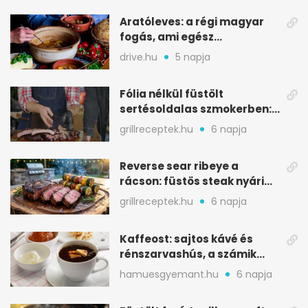
Aratóleves: a régi magyar
fogás, ami egész
csapatokat jóllakatott
drive.hu
5 napja
Fólia nélkül füstölt
sertésoldalas szmokerben:
ropogós bark, 6 óra
grillreceptek.hu
6 napja
Reverse sear ribeye a
rácson: füstös steak nyári
tökkebabbal
grillreceptek.hu
6 napja
Kaffeost: sajtos kávé és
rénszarvashús, a számik
melegítő itala
hamuesgyemant.hu
6 napja