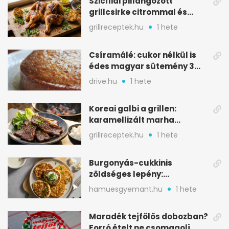
Szicíliai pillangózott
grillcsirke citrommal és
oregánóval
grillreceptek.hu
1 hete
Csíramálé: cukor nélkül is
édes magyar sütemény 3
alapanyagból
drive.hu
1 hete
Koreai galbi a grillen:
karamellizált marha
rövidborda gyorsan
grillreceptek.hu
1 hete
Burgonyás-cukkinis
zöldséges lepény:
aranybarna, szaftos, hús
hamuesgyemant.hu
1 hete
nélkül is
Maradék tejfölös dobozban?
Forró ételt ne csomagolj