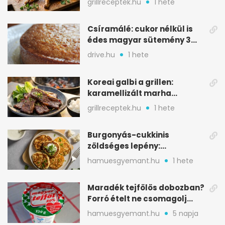
grillreceptek.hu
1 hete
Csíramálé: cukor nélkül is
édes magyar sütemény 3
alapanyagból
drive.hu
1 hete
Koreai galbi a grillen:
karamellizált marha
rövidborda gyorsan
grillreceptek.hu
1 hete
Burgonyás-cukkinis
zöldséges lepény:
aranybarna, szaftos, hús
hamuesgyemant.hu
1 hete
nélkül is
Maradék tejfölös dobozban?
Forró ételt ne csomagolj
ilyen tégelybe
hamuesgyemant.hu
5 napja