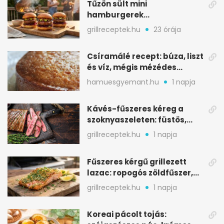
Tűzön sült mini
hamburgerek
sobrasadával: csípős-
grillreceptek.hu
23 órája
mézes falatkák
Csíramálé recept: búza, liszt
és víz, mégis mézédes
sütemény
hamuesgyemant.hu
1 napja
Kávés-fűszeres kéreg a
szoknyaszeleten: füstös,
csokoládés mélység
grillreceptek.hu
1 napja
Fűszeres kérgű grillezett
lazac: ropogós zöldfűszer,
szaftos belső
grillreceptek.hu
1 napja
Koreai pácolt tojás: