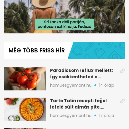
0
of
1
MÉG TÖBB FRISS HÍR
minute,
47
seconds
Paradicsom reflux mellett:
így csökkentheted a
gyomorégést
hamuesgyemant.hu
14 órája
Tarte Tatin recept: fejjel
lefelé sült almás pite,
ropogós aljjal
hamuesgyemant.hu
17 órája