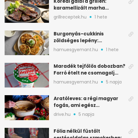
Koreai galbi a grillen:
karamellizált marha
rövidborda gyorsan
grillreceptek.hu
1 hete
Burgonyás-cukkinis
zöldséges lepény:
aranybarna, szaftos, hús
hamuesgyemant.hu
1 hete
nélkül is
Maradék tejfölös dobozban?
Forró ételt ne csomagolj
ilyen tégelybe
hamuesgyemant.hu
5 napja
Aratóleves: a régi magyar
fogás, ami egész
csapatokat jóllakatott
drive.hu
5 napja
Fólia nélkül füstölt
sertésoldalas szmokerben: