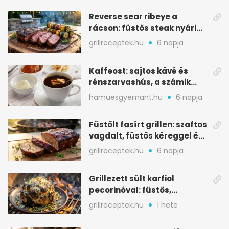
Reverse sear ribeye a
rácson: füstös steak nyári
tökkebabbal
grillreceptek.hu
6 napja
Kaffeost: sajtos kávé és
rénszarvashús, a számik
melegítő itala
hamuesgyemant.hu
6 napja
Füstölt fasírt grillen: szaftos
vagdalt, füstös kéreggel és
BBQ mázzal
grillreceptek.hu
6 napja
Grillezett sült karfiol
pecorinóval: füstös,
karamellizált nyári kedvenc
grillreceptek.hu
1 hete