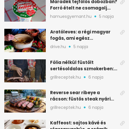
Maradék tejfölös dobozban?
Forró ételt ne csomagolj
ilyen tégelybe
hamuesgyemant.hu
5 napja
Aratóleves: a régi magyar
fogás, ami egész
csapatokat jóllakatott
drive.hu
5 napja
Fólia nélkül füstölt
sertésoldalas szmokerben:
ropogós bark, 6 óra
grillreceptek.hu
6 napja
Reverse sear ribeye a
rácson: füstös steak nyári
tökkebabbal
grillreceptek.hu
6 napja
Kaffeost: sajtos kávé és