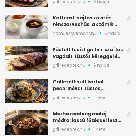
grillreceptek.hu
6 napja
Kaffeost: sajtos kávé és
rénszarvashús, a számik
melegítő itala
hamuesgyemant.hu
6 napja
Füstölt fasírt grillen: szaftos
vagdalt, füstös kéreggel és
BBQ mázzal
grillreceptek.hu
6 napja
Grillezett sült karfiol
pecorinóval: füstös,
karamellizált nyári kedvenc
grillreceptek.hu
1 hete
Marha rendang maláj
módra: lassú főzéssel lesz
igazán szaftos
grillreceptek.hu
1 hete