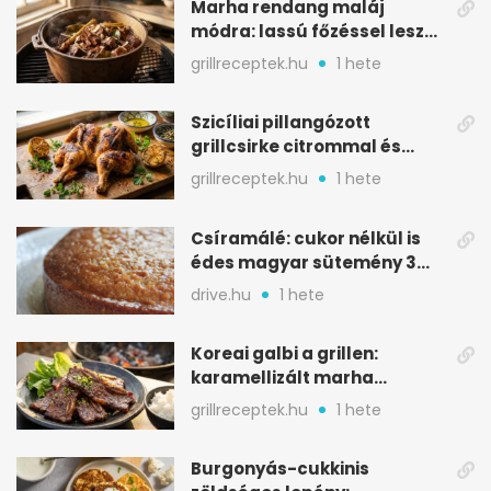
Marha rendang maláj
módra: lassú főzéssel lesz
igazán szaftos
grillreceptek.hu
1 hete
Szicíliai pillangózott
grillcsirke citrommal és
oregánóval
grillreceptek.hu
1 hete
Csíramálé: cukor nélkül is
édes magyar sütemény 3
alapanyagból
drive.hu
1 hete
Koreai galbi a grillen:
karamellizált marha
rövidborda gyorsan
grillreceptek.hu
1 hete
Burgonyás-cukkinis