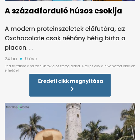
A századforduló húsos csokija
A modern proteinszeletek előfutára, az
Oxchocolate csak néhány hétig bírta a
piacon.
24.hu
9 éve
Eredeti cikk megnyitása