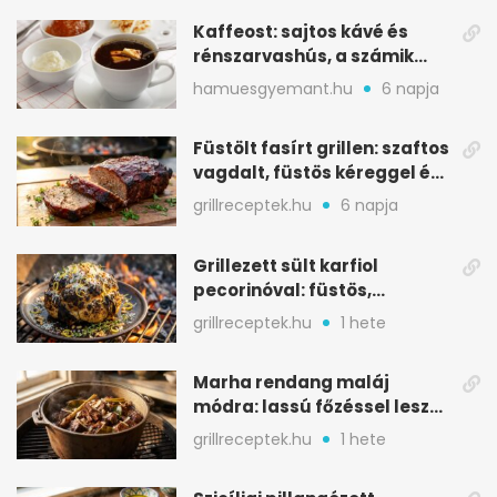
Kaffeost: sajtos kávé és
rénszarvashús, a számik
melegítő itala
hamuesgyemant.hu
6 napja
Füstölt fasírt grillen: szaftos
vagdalt, füstös kéreggel és
BBQ mázzal
grillreceptek.hu
6 napja
Grillezett sült karfiol
pecorinóval: füstös,
karamellizált nyári kedvenc
grillreceptek.hu
1 hete
Marha rendang maláj
módra: lassú főzéssel lesz
igazán szaftos
grillreceptek.hu
1 hete