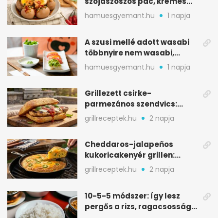
szójaszószos pác, krémes
sárgája, pár óra alatt
hamuesgyemant.hu
1 napja
A szusi mellé adott wasabi
többnyire nem wasabi,
hanem fűszerkeverék
hamuesgyemant.hu
1 napja
Grillezett csirke-
parmezános szendvics:
ropogós csirke, olvadó sajt
grillreceptek.hu
2 napja
Cheddaros-jalapeños
kukoricakenyér grillen:
ropogós alj, puha belső
grillreceptek.hu
2 napja
10-5-5 módszer: így lesz
pergős a rizs, ragacsosság
nélkül