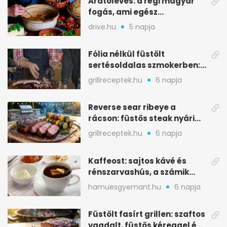
Aratóleves: a régi magyar
fogás, ami egész
csapatokat jóllakatott
drive.hu
5 napja
Fólia nélkül füstölt
sertésoldalas szmokerben:
ropogós bark, 6 óra
grillreceptek.hu
6 napja
Reverse sear ribeye a
rácson: füstös steak nyári
tökkebabbal
grillreceptek.hu
6 napja
Kaffeost: sajtos kávé és
rénszarvashús, a számik
melegítő itala
hamuesgyemant.hu
6 napja
Füstölt fasírt grillen: szaftos
vagdalt, füstös kéreggel és