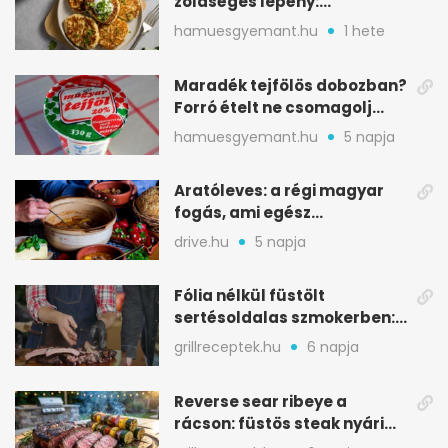
zöldséges lepény:
aranybarna, szaftos, hús
hamuesgyemant.hu
1 hete
nélkül is
Maradék tejfölös dobozban?
Forró ételt ne csomagolj
ilyen tégelybe
hamuesgyemant.hu
5 napja
Aratóleves: a régi magyar
fogás, ami egész
csapatokat jóllakatott
drive.hu
5 napja
Fólia nélkül füstölt
sertésoldalas szmokerben:
ropogós bark, 6 óra
grillreceptek.hu
6 napja
Reverse sear ribeye a
rácson: füstös steak nyári
tökkebabbal