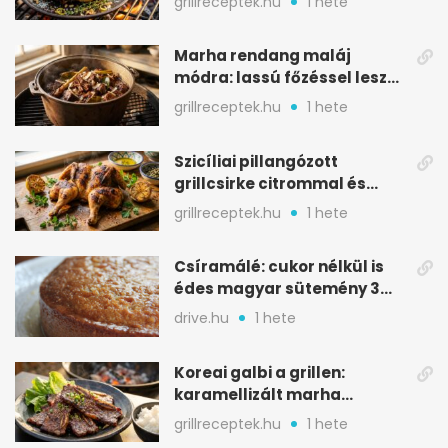
grillreceptek.hu
1 hete
Marha rendang maláj
módra: lassú főzéssel lesz
igazán szaftos
grillreceptek.hu
1 hete
Szicíliai pillangózott
grillcsirke citrommal és
oregánóval
grillreceptek.hu
1 hete
Csíramálé: cukor nélkül is
édes magyar sütemény 3
alapanyagból
drive.hu
1 hete
Koreai galbi a grillen:
karamellizált marha
rövidborda gyorsan
grillreceptek.hu
1 hete