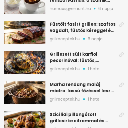
rénszarvashús, a számik
melegítő itala
hamuesgyemant.hu
6 napja
Füstölt fasírt grillen: szaftos
vagdalt, füstös kéreggel és
BBQ mázzal
grillreceptek.hu
6 napja
Grillezett sült karfiol
pecorinóval: füstös,
karamellizált nyári kedvenc
grillreceptek.hu
1 hete
Marha rendang maláj
módra: lassú főzéssel lesz
igazán szaftos
grillreceptek.hu
1 hete
Szicíliai pillangózott
grillcsirke citrommal és
oregánóval