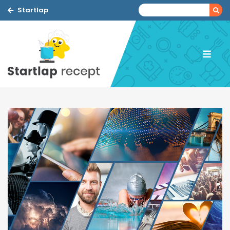
Startlap