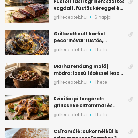
Füstölt fasírt grillen: szaftos
vagdalt, füstös kéreggel és
BBQ mázzal
grillreceptek.hu
6 napja
Grillezett sült karfiol
pecorinóval: füstös,
karamellizált nyári kedvenc
grillreceptek.hu
1 hete
Marha rendang maláj
módra: lassú főzéssel lesz
igazán szaftos
grillreceptek.hu
1 hete
Szicíliai pillangózott
grillcsirke citrommal és
oregánóval
grillreceptek.hu
1 hete
Csíramálé: cukor nélkül is