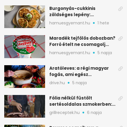
Burgonyás-cukkinis
zöldséges lepény:
aranybarna, szaftos, hús
hamuesgyemant.hu
1 hete
nélkül is
Maradék tejfölös dobozban?
Forró ételt ne csomagolj
ilyen tégelybe
hamuesgyemant.hu
5 napja
Aratóleves: a régi magyar
fogás, ami egész
csapatokat jóllakatott
drive.hu
5 napja
Fólia nélkül füstölt
sertésoldalas szmokerben:
ropogós bark, 6 óra
grillreceptek.hu
6 napja