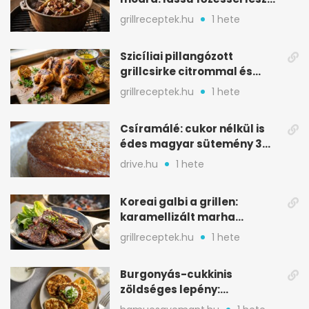
igazán szaftos
grillreceptek.hu
1 hete
Szicíliai pillangózott
grillcsirke citrommal és
oregánóval
grillreceptek.hu
1 hete
Csíramálé: cukor nélkül is
édes magyar sütemény 3
alapanyagból
drive.hu
1 hete
Koreai galbi a grillen:
karamellizált marha
rövidborda gyorsan
grillreceptek.hu
1 hete
Burgonyás-cukkinis
zöldséges lepény:
aranybarna, szaftos, hús