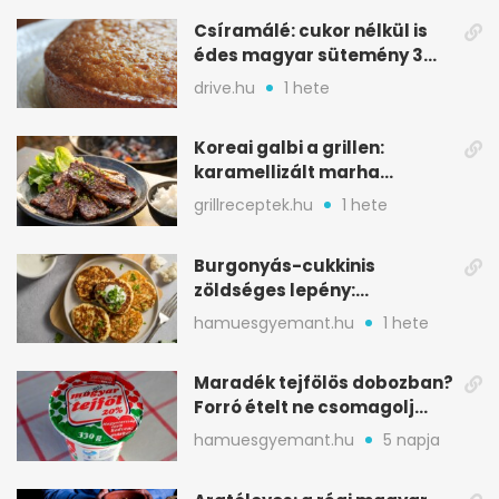
Csíramálé: cukor nélkül is
édes magyar sütemény 3
alapanyagból
drive.hu
1 hete
Koreai galbi a grillen:
karamellizált marha
rövidborda gyorsan
grillreceptek.hu
1 hete
Burgonyás-cukkinis
zöldséges lepény:
aranybarna, szaftos, hús
hamuesgyemant.hu
1 hete
nélkül is
Maradék tejfölös dobozban?
Forró ételt ne csomagolj
ilyen tégelybe
hamuesgyemant.hu
5 napja