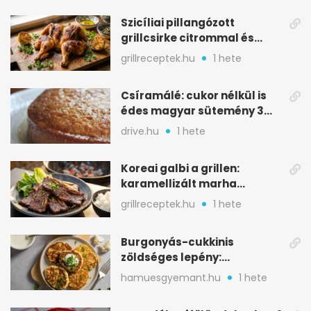
Szicíliai pillangózott
grillcsirke citrommal és
oregánóval
grillreceptek.hu
1 hete
Csíramálé: cukor nélkül is
édes magyar sütemény 3
alapanyagból
drive.hu
1 hete
Koreai galbi a grillen:
karamellizált marha
rövidborda gyorsan
grillreceptek.hu
1 hete
Burgonyás-cukkinis
zöldséges lepény:
aranybarna, szaftos, hús
hamuesgyemant.hu
1 hete
nélkül is