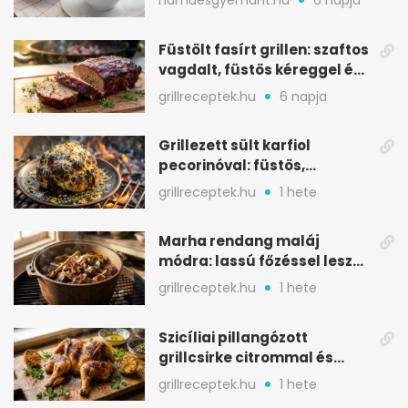
hamuesgyemant.hu
6 napja
Füstölt fasírt grillen: szaftos
vagdalt, füstös kéreggel és
BBQ mázzal
grillreceptek.hu
6 napja
Grillezett sült karfiol
pecorinóval: füstös,
karamellizált nyári kedvenc
grillreceptek.hu
1 hete
Marha rendang maláj
módra: lassú főzéssel lesz
igazán szaftos
grillreceptek.hu
1 hete
Szicíliai pillangózott
grillcsirke citrommal és
oregánóval
grillreceptek.hu
1 hete