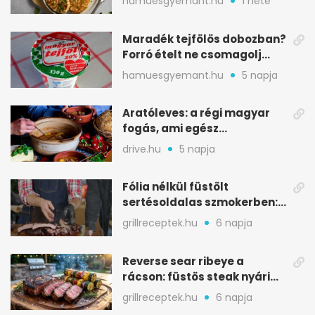
hamuesgyemant.hu
1 hete
nélkül is
Maradék tejfölös dobozban?
Forró ételt ne csomagolj
ilyen tégelybe
hamuesgyemant.hu
5 napja
Aratóleves: a régi magyar
fogás, ami egész
csapatokat jóllakatott
drive.hu
5 napja
Fólia nélkül füstölt
sertésoldalas szmokerben:
ropogós bark, 6 óra
grillreceptek.hu
6 napja
Reverse sear ribeye a
rácson: füstös steak nyári
tökkebabbal
grillreceptek.hu
6 napja