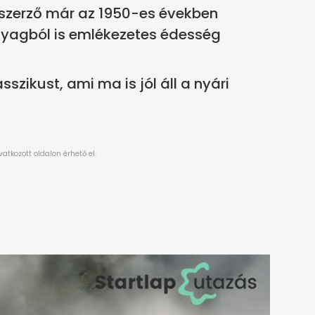
vszerző már az 1950-es években
yagból is emlékezetes édesség
szikust, ami ma is jól áll a nyári