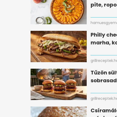
pite, ropo
hamuesgyema
Philly che
marha, k
grillreceptek.h
Tűzön sül
sobrasad
grillreceptek.h
Csíramálé 