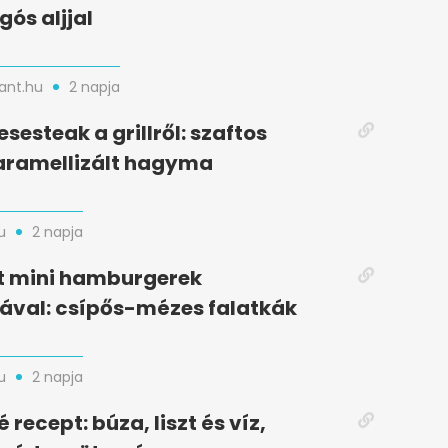
gós aljjal
nt.hu
2 napja
esesteak a grillről: szaftos
aramellizált hagyma
u
2 napja
t mini hamburgerek
ával: csípős-mézes falatkák
u
2 napja
recept: búza, liszt és víz,