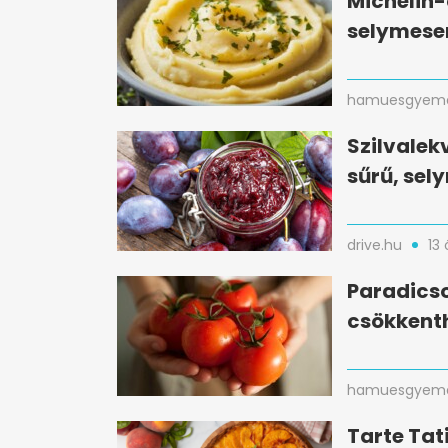
Michelin-
selymese
hamuesgyema
Szilvalek
sűrű, se
drive.hu
13 
Paradicso
csökkent
hamuesgyema
Tarte Tati