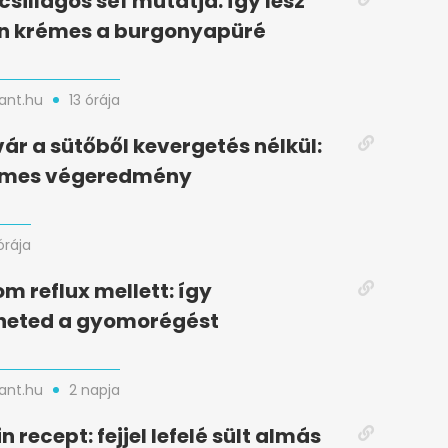
csillagos séf mutatja: így lesz
n krémes a burgonyapüré
nt.hu
13 órája
vár a sütőből kevergetés nélkül:
lymes végeredmény
órája
m reflux mellett: így
heted a gyomorégést
nt.hu
2 napja
n recept: fejjel lefelé sült almás