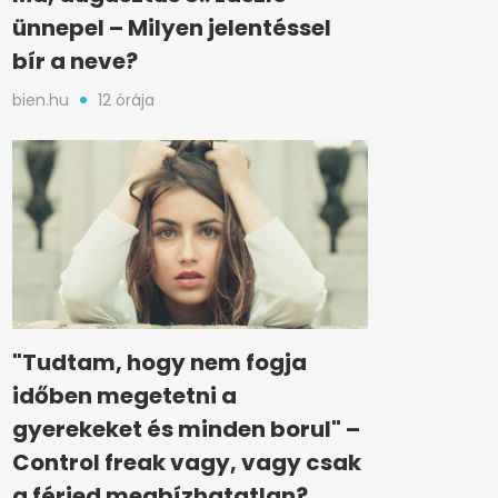
ünnepel – Milyen jelentéssel
bír a neve?
bien.hu
12 órája
"Tudtam, hogy nem fogja
időben megetetni a
gyerekeket és minden borul" –
Control freak vagy, vagy csak
a férjed megbízhatatlan?