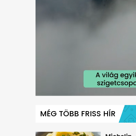
0
seconds
of
MÉG TÖBB FRISS HÍR
1
minute,
10
seconds
Volume
0%