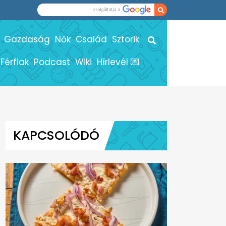
Gazdaság
Nők
Család
Sztorik
Férfiak
Podcast
Wiki
Hírlevél 💌
KAPCSOLÓDÓ