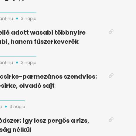
nt.hu
3 napja
ellé adott wasabi többnyire
bi, hanem fűszerkeverék
nt.hu
3 napja
t csirke-parmezános szendvics:
sirke, olvadó sajt
u
3 napja
dszer: így lesz pergős a rizs,
ság nélkül