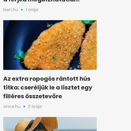
bien.hu
1 órája
Az extra ropogós rántott hús
titka: cseréljük le a lisztet egy
filléres összetevőre
vince.hu
11 órája