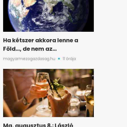
Ha kétszer akkora lenne a
Föld…, de nem az…
magyarmezogazdasag.hu
11 órája
Ma, augusztus 8.: László