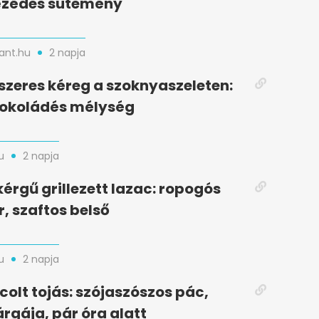
zédes sütemény
nt.hu
2 napja
zeres kéreg a szoknyaszeleten:
sokoládés mélység
u
2 napja
kérgű grillezett lazac: ropogós
r, szaftos belső
u
2 napja
colt tojás: szójaszószos pác,
rgája, pár óra alatt