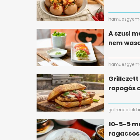
hamuesgyema
A szusi m
nem wasa
hamuesgyema
Grillezet
ropogós c
grillreceptek.h
10-5-5 mó
ragacsos