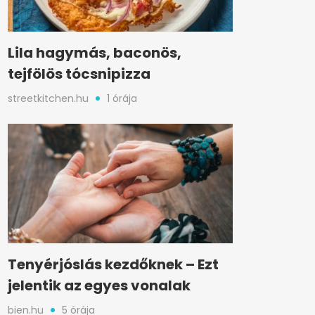
Lila hagymás, baconös,
tejfölös tócsnipizza
streetkitchen.hu
1 órája
Tenyérjóslás kezdőknek – Ezt
jelentik az egyes vonalak
bien.hu
5 órája