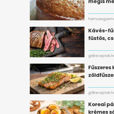
mégis mé
hamuesgyema
Kávés-fűs
füstös, c
grillreceptek.h
Fűszeres 
zöldfűsze
grillreceptek.h
Koreai pá
krémes sá