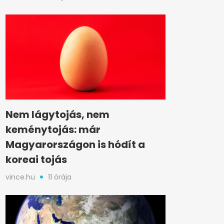
Nem lágytojás, nem
keménytojás: már
Magyarországon is hódít a
koreai tojás
vince.hu
11 órája