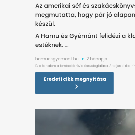
Az amerikai séf és szakácsköny
megmutatta, hogy pár jó alapan
készül.
A Hamu és Gyémánt felidézi a klas
estéknek.
hamuesgyemant.hu
2 hónapja
Eredeti cikk megnyitása