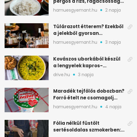
pergős a rizs, ragacsosság
nélkül
hamuesgyemant.hu
2 napja
Túlárazott étterem? Ezekből
a jelekből gyorsan
észreveheted
hamuesgyemant.hu
3 napja
Kovászos uborkából készül
a lengyelek kapros-
savanykás levese
drive.hu
3 napja
Maradék tejfölös dobozban?
Forró ételt ne csomagolj
ilyen tégelybe
hamuesgyemant.hu
4 napja
Fólia nélkül füstölt
sertésoldalas szmokerben:
ropogós bark, 6 óra