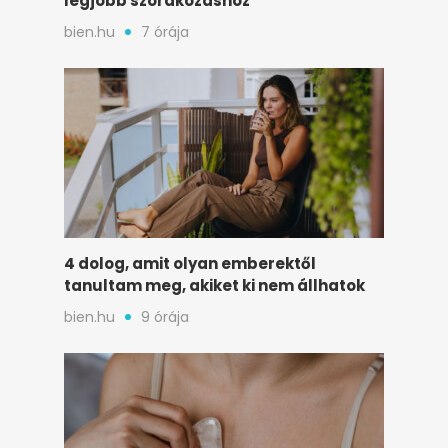
legjobb szórakozáshoz
bien.hu
7 órája
4 dolog, amit olyan emberektől
tanultam meg, akiket ki nem állhatok
bien.hu
9 órája