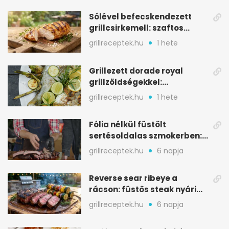
Sólével befecskendezett
grillcsirkemell: szaftos
marad, nem szárad ki
grillreceptek.hu
1 hete
Grillezett dorade royal
grillzöldségekkel:
mediterrán ízek a rostélyról
grillreceptek.hu
1 hete
Fólia nélkül füstölt
sertésoldalas szmokerben:
ropogós bark, 6 óra
grillreceptek.hu
6 napja
Reverse sear ribeye a
rácson: füstös steak nyári
tökkebabbal
grillreceptek.hu
6 napja