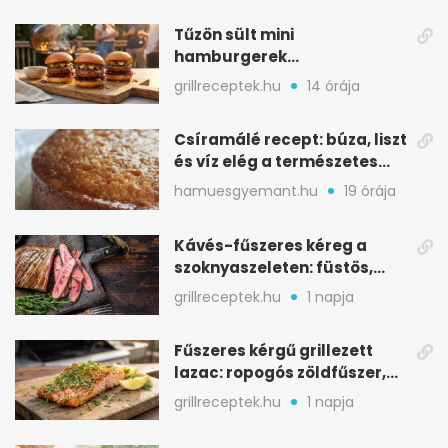
Tűzön sült mini
hamburgerek
sobrasadával: csípős-
grillreceptek.hu
14 órája
mézes falatkák
Csíramálé recept: búza, liszt
és víz elég a természetes
édességhez
hamuesgyemant.hu
19 órája
Kávés-fűszeres kéreg a
szoknyaszeleten: füstös,
csokoládés mélység
grillreceptek.hu
1 napja
Fűszeres kérgű grillezett
lazac: ropogós zöldfűszer,
szaftos belső
grillreceptek.hu
1 napja