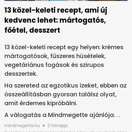
13 közel-keleti recept, ami új
kedvenc lehet: mártogatós,
főétel, desszert
13 közel-keleti recept egy helyen: krémes
mártogatósok, fűszeres húsételek,
vegetáriánus fogások és szirupos
desszertek.
Ha szereted az egzotikus ízeket, ebben az
összeállításban gyorsan találsz olyat,
amit érdemes kipróbálni.
A válogatás a Mindmegette ajánlója.
mindmegette.hu
2 hónapja