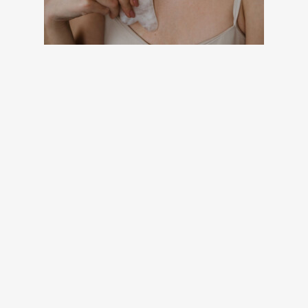
Így használd helyesen a Gua Sha-t,
hogy az tényleg hasson
bien.hu
10 órája
Nem hat az éjszakai krémed? Lehet,
hogy te is rossz időpontban kened fel
bien.hu
15 órája