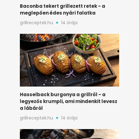
Baconba tekert grillezett retek - a
meglepően édes nyári falatka
grillreceptek.hu
14 órája
Hasselback burgonya a grillről - a
legyezős krumpli, ami mindenkit levesz
a lábáról
grillreceptek.hu
14 órája