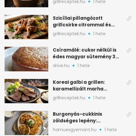
grillreceptek.hu
1 hete
Szicíliai pillangózott
grillcsirke citrommal és
oregánóval
grillreceptek.hu
1 hete
Csíramálé: cukor nélkül is
édes magyar sütemény 3
alapanyagból
drive.hu
1 hete
Koreai galbi a grillen:
karamellizált marha
rövidborda gyorsan
grillreceptek.hu
1 hete
Burgonyás-cukkinis
zöldséges lepény:
aranybarna, szaftos, hús
hamuesgyemant.hu
1 hete
nélkül is