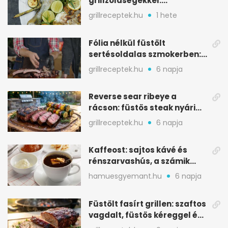
grillzöldségekkel:
mediterrán ízek a rostélyról
grillreceptek.hu
1 hete
Fólia nélkül füstölt
sertésoldalas szmokerben:
ropogós bark, 6 óra
grillreceptek.hu
6 napja
Reverse sear ribeye a
rácson: füstös steak nyári
tökkebabbal
grillreceptek.hu
6 napja
Kaffeost: sajtos kávé és
rénszarvashús, a számik
melegítő itala
hamuesgyemant.hu
6 napja
Füstölt fasírt grillen: szaftos
vagdalt, füstös kéreggel és
BBQ mázzal