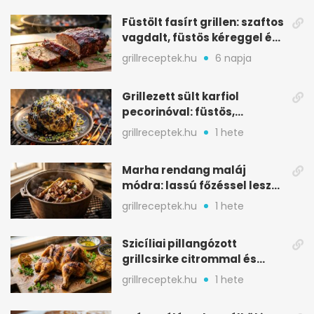
Füstölt fasírt grillen: szaftos
vagdalt, füstös kéreggel és
BBQ mázzal
grillreceptek.hu
6 napja
Grillezett sült karfiol
pecorinóval: füstös,
karamellizált nyári kedvenc
grillreceptek.hu
1 hete
Marha rendang maláj
módra: lassú főzéssel lesz
igazán szaftos
grillreceptek.hu
1 hete
Szicíliai pillangózott
grillcsirke citrommal és
oregánóval
grillreceptek.hu
1 hete