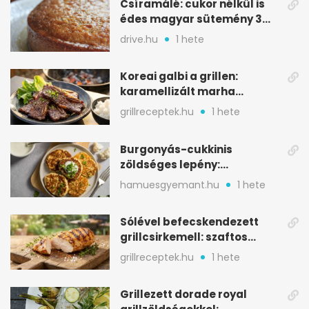
Csíramálé: cukor nélkül is
édes magyar sütemény 3
alapanyagból
drive.hu
1 hete
Koreai galbi a grillen:
karamellizált marha
rövidborda gyorsan
grillreceptek.hu
1 hete
Burgonyás-cukkinis
zöldséges lepény:
aranybarna, szaftos, hús
hamuesgyemant.hu
1 hete
nélkül is
Sólével befecskendezett
grillcsirkemell: szaftos
marad, nem szárad ki
grillreceptek.hu
1 hete
Grillezett dorade royal