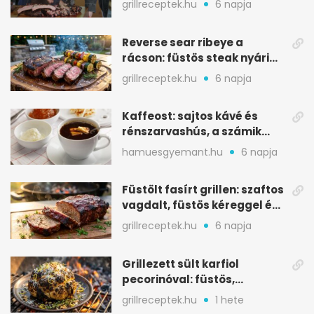
grillreceptek.hu
6 napja
Reverse sear ribeye a
rácson: füstös steak nyári
tökkebabbal
grillreceptek.hu
6 napja
Kaffeost: sajtos kávé és
rénszarvashús, a számik
melegítő itala
hamuesgyemant.hu
6 napja
Füstölt fasírt grillen: szaftos
vagdalt, füstös kéreggel és
BBQ mázzal
grillreceptek.hu
6 napja
Grillezett sült karfiol
pecorinóval: füstös,
karamellizált nyári kedvenc
grillreceptek.hu
1 hete