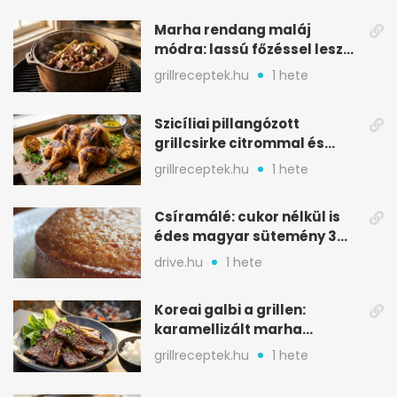
Marha rendang maláj
módra: lassú főzéssel lesz
igazán szaftos
grillreceptek.hu
1 hete
Szicíliai pillangózott
grillcsirke citrommal és
oregánóval
grillreceptek.hu
1 hete
Csíramálé: cukor nélkül is
édes magyar sütemény 3
alapanyagból
drive.hu
1 hete
Koreai galbi a grillen:
karamellizált marha
rövidborda gyorsan
grillreceptek.hu
1 hete