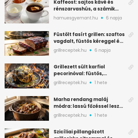
Kaffeost: sajtos kávé és
rénszarvashús, a számik
melegítő itala
hamuesgyemant.hu
6 napja
Füstölt fasírt grillen: szaftos
vagdalt, füstös kéreggel és
BBQ mázzal
grillreceptek.hu
6 napja
Grillezett sült karfiol
pecorinóval: füstös,
karamellizált nyári kedvenc
grillreceptek.hu
1 hete
Marha rendang maláj
módra: lassú főzéssel lesz
igazán szaftos
grillreceptek.hu
1 hete
Szicíliai pillangózott