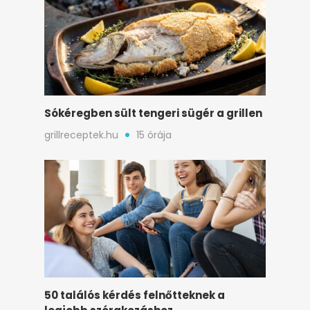
Sókéregben sült tengeri sügér a grillen
grillreceptek.hu
15 órája
50 találós kérdés felnőtteknek a