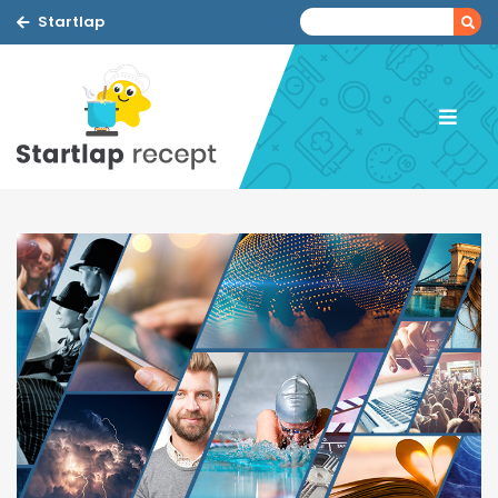
Startlap