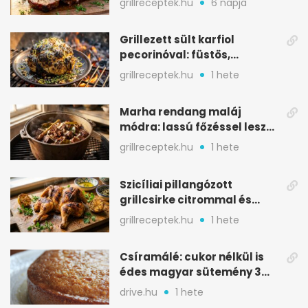
grillreceptek.hu
6 napja
Grillezett sült karfiol
pecorinóval: füstös,
karamellizált nyári kedvenc
grillreceptek.hu
1 hete
Marha rendang maláj
módra: lassú főzéssel lesz
igazán szaftos
grillreceptek.hu
1 hete
Szicíliai pillangózott
grillcsirke citrommal és
oregánóval
grillreceptek.hu
1 hete
Csíramálé: cukor nélkül is
édes magyar sütemény 3
alapanyagból
drive.hu
1 hete