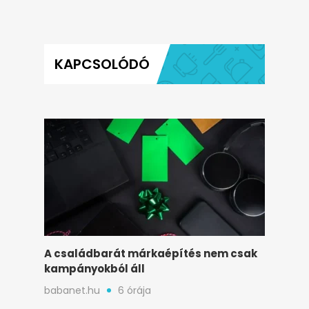
KAPCSOLÓDÓ
A családbarát márkaépítés nem csak
kampányokból áll
babanet.hu
6 órája