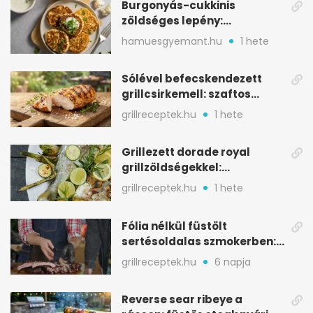
Burgonyás-cukkinis
zöldséges lepény:
aranybarna, szaftos, hús
hamuesgyemant.hu
1 hete
nélkül is
Sólével befecskendezett
grillcsirkemell: szaftos
marad, nem szárad ki
grillreceptek.hu
1 hete
Grillezett dorade royal
grillzöldségekkel:
mediterrán ízek a rostélyról
grillreceptek.hu
1 hete
Fólia nélkül füstölt
sertésoldalas szmokerben:
ropogós bark, 6 óra
grillreceptek.hu
6 napja
Reverse sear ribeye a