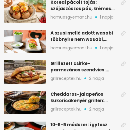
Koreai pácolt tojás:
szójaszószos pác, krémes
sárgája, pár óra alatt
hamuesgyemant.hu
1 napja
A szusi mellé adott wasabi
többnyire nem wasabi,
hanem fűszerkeverék
hamuesgyemant.hu
1 napja
Grillezett csirke-
parmezános szendvics:
ropogós csirke, olvadó sajt
grillreceptek.hu
2 napja
Cheddaros-jalapeños
kukoricakenyér grillen:
ropogós alj, puha belső
grillreceptek.hu
2 napja
10-5-5 módszer: így lesz