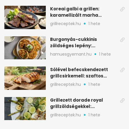
Koreai galbi a grillen:
karamellizált marha
rövidborda gyorsan
grillreceptek.hu
1 hete
Burgonyás-cukkinis
zöldséges lepény:
aranybarna, szaftos, hús
hamuesgyemant.hu
1 hete
nélkül is
Sólével befecskendezett
grillcsirkemell: szaftos
marad, nem szárad ki
grillreceptek.hu
1 hete
Grillezett dorade royal
grillzöldségekkel:
mediterrán ízek a rostélyról
grillreceptek.hu
1 hete