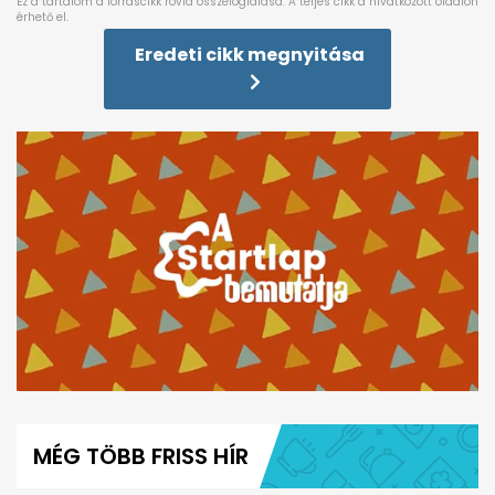
Eredeti cikk megnyitása
0
seconds
of
MÉG TÖBB FRISS HÍR
6
minutes,
0