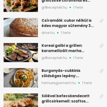
grillcsirke citrommal és
oregánóval
grillreceptek.hu
1 hete
Csíramálé: cukor nélkül is
édes magyar sütemény 3
alapanyagból
drive.hu
1 hete
Koreai galbi a grillen:
karamellizált marha
rövidborda gyorsan
grillreceptek.hu
1 hete
Burgonyás-cukkinis
zöldséges lepény:
aranybarna, szaftos, hús
hamuesgyemant.hu
1 hete
nélkül is
Sólével befecskendezett
grillcsirkemell: szaftos
marad, nem szárad ki