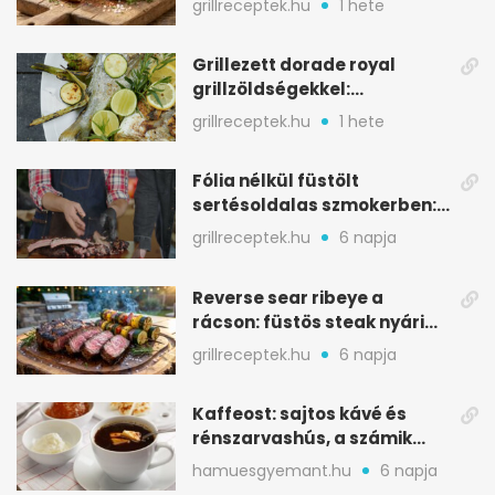
grillreceptek.hu
1 hete
Grillezett dorade royal
grillzöldségekkel:
mediterrán ízek a rostélyról
grillreceptek.hu
1 hete
Fólia nélkül füstölt
sertésoldalas szmokerben:
ropogós bark, 6 óra
grillreceptek.hu
6 napja
Reverse sear ribeye a
rácson: füstös steak nyári
tökkebabbal
grillreceptek.hu
6 napja
Kaffeost: sajtos kávé és
rénszarvashús, a számik
melegítő itala
hamuesgyemant.hu
6 napja