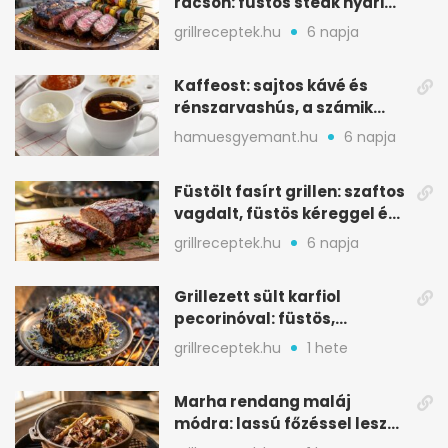
rácson: füstös steak nyári
tökkebabbal
grillreceptek.hu
6 napja
Kaffeost: sajtos kávé és
rénszarvashús, a számik
melegítő itala
hamuesgyemant.hu
6 napja
Füstölt fasírt grillen: szaftos
vagdalt, füstös kéreggel és
BBQ mázzal
grillreceptek.hu
6 napja
Grillezett sült karfiol
pecorinóval: füstös,
karamellizált nyári kedvenc
grillreceptek.hu
1 hete
Marha rendang maláj
módra: lassú főzéssel lesz
igazán szaftos