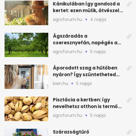
Kánikulában így gondozd a
kertet: ezen múlik, átvészeli-
e a hőséget
agroforum.hu
4 napja
Ágszáradás a
cseresznyefán, napégés a
kajszin: mit tehetsz most?
agroforum.hu
5 napja
Áporodott szag a hűtőben
nyáron? Így szüntetheted
meg olcsón
bien.hu
5 napja
Pisztácia a kertben: így
nevelhetsz otthon is termő
növényt
agroforum.hu
5 napja
Szárazságtűrő