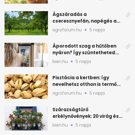
Ágszáradás a
cseresznyefán, napégés a
kajszin: mit tehetsz most?
agroforum.hu
5 napja
Áporodott szag a hűtőben
nyáron? Így szüntetheted
meg olcsón
bien.hu
5 napja
Pisztácia a kertben: így
nevelhetsz otthon is termő
növényt
agroforum.hu
5 napja
Szárazságtűrő
erkélynövények: 20 virág és
cserje a forró nyárra
bien.hu
5 napja