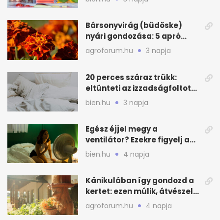
Bársonyvirág (büdöske)
nyári gondozása: 5 apró
lépés a dús virágzásért
agroforum.hu
3 napja
20 perces száraz trükk:
eltünteti az izzadságfoltot
és a szagot a matracról
bien.hu
3 napja
Egész éjjel megy a
ventilátor? Ezekre figyelj a
hőségben alvásnál
bien.hu
4 napja
Kánikulában így gondozd a
kertet: ezen múlik, átvészeli-
e a hőséget
agroforum.hu
4 napja