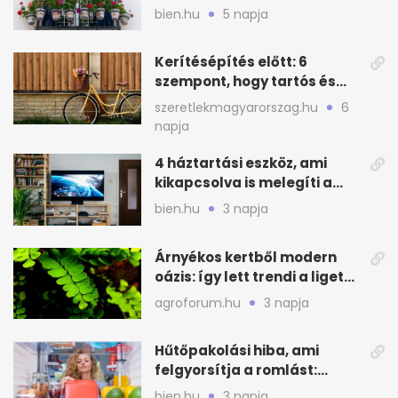
cserje a forró nyárra
bien.hu
5 napja
Kerítésépítés előtt: 6
szempont, hogy tartós és
praktikus legyen
szeretlekmagyarorszag.hu
6
napja
4 háztartási eszköz, ami
kikapcsolva is melegíti a
lakást
bien.hu
3 napja
Árnyékos kertből modern
oázis: így lett trendi a ligetes
zöld
agroforum.hu
3 napja
Hűtőpakolási hiba, ami
felgyorsítja a romlást:
zónákra figyelj
bien.hu
3 napja