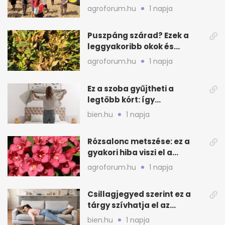
gazdáknak
agroforum.hu
1 napja
Puszpáng szárad? Ezek a
leggyakoribb okok és
teendők
agroforum.hu
1 napja
Ez a szoba gyűjtheti a
legtöbb kórt: így
mélytisztítsd otthon
bien.hu
1 napja
Rózsalonc metszése: ez a
gyakori hiba viszi el a
virágzást
agroforum.hu
1 napja
Csillagjegyed szerint ez a
tárgy szívhatja el az
otthonod energiáját
bien.hu
1 napja