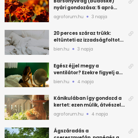
Bársonyvirág (büdöske)
nyári gondozása: 5 apró
lépés a dús virágzásért
agroforum.hu
3 napja
20 perces száraz trükk:
eltünteti az izzadságfoltot
és a szagot a matracról
bien.hu
3 napja
Egész éjjel megy a
ventilátor? Ezekre figyelj a
hőségben alvásnál
bien.hu
4 napja
Kánikulában így gondozd a
kertet: ezen múlik, átvészeli-
e a hőséget
agroforum.hu
4 napja
Ágszáradás a
cseresznyefán, napégés a