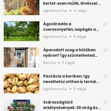
kertet: ezen múlik, átvészeli-
e a hőséget
agroforum.hu
4 napja
Ágszáradás a
cseresznyefán, napégés a
kajszin: mit tehetsz most?
agroforum.hu
5 napja
Áporodott szag a hűtőben
nyáron? Így szüntetheted
meg olcsón
bien.hu
5 napja
Pisztácia a kertben: így
nevelhetsz otthon is termő
növényt
agroforum.hu
5 napja
Szárazságtűrő
erkélynövények: 20 virág és