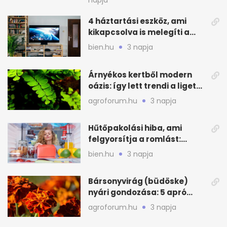
napja
4 háztartási eszköz, ami
kikapcsolva is melegíti a
lakást
bien.hu
3 napja
Árnyékos kertből modern
oázis: így lett trendi a ligetes
zöld
agroforum.hu
3 napja
Hűtőpakolási hiba, ami
felgyorsítja a romlást:
zónákra figyelj
bien.hu
3 napja
Bársonyvirág (büdöske)
nyári gondozása: 5 apró
lépés a dús virágzásért
agroforum.hu
3 napja