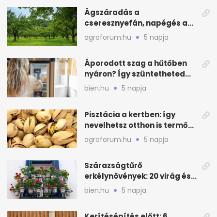
Ágszáradás a
cseresznyefán, napégés a
kajszin: mit tehetsz most?
agroforum.hu
5 napja
Áporodott szag a hűtőben
nyáron? Így szüntetheted
meg olcsón
bien.hu
5 napja
Pisztácia a kertben: így
nevelhetsz otthon is termő
növényt
agroforum.hu
5 napja
Szárazságtűrő
erkélynövények: 20 virág és
cserje a forró nyárra
bien.hu
5 napja
Kerítésépítés előtt: 6