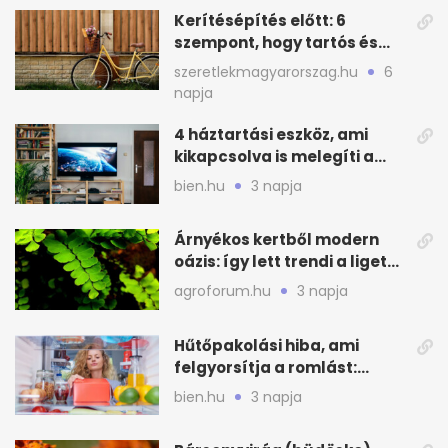
Kerítésépítés előtt: 6
szempont, hogy tartós és
praktikus legyen
szeretlekmagyarorszag.hu
6
napja
4 háztartási eszköz, ami
kikapcsolva is melegíti a
lakást
bien.hu
3 napja
Árnyékos kertből modern
oázis: így lett trendi a ligetes
zöld
agroforum.hu
3 napja
Hűtőpakolási hiba, ami
felgyorsítja a romlást:
zónákra figyelj
bien.hu
3 napja