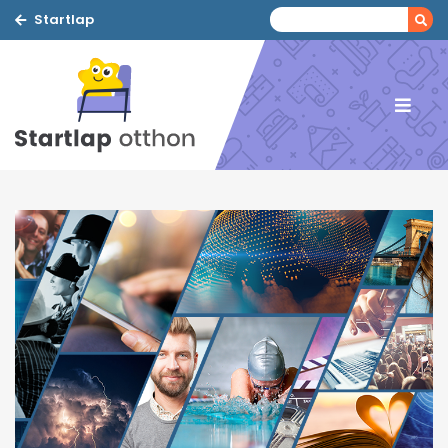
Startlap