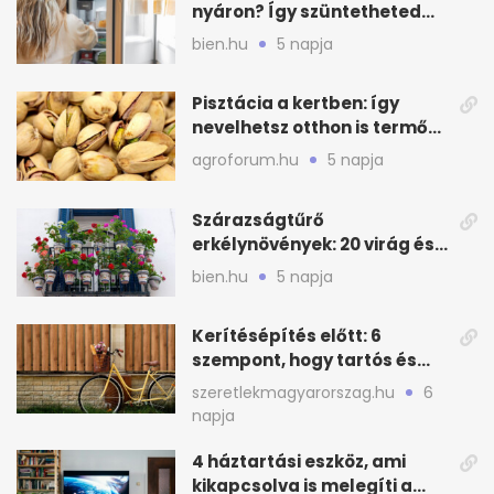
nyáron? Így szüntetheted
meg olcsón
bien.hu
5 napja
Pisztácia a kertben: így
nevelhetsz otthon is termő
növényt
agroforum.hu
5 napja
Szárazságtűrő
erkélynövények: 20 virág és
cserje a forró nyárra
bien.hu
5 napja
Kerítésépítés előtt: 6
szempont, hogy tartós és
praktikus legyen
szeretlekmagyarorszag.hu
6
napja
4 háztartási eszköz, ami
kikapcsolva is melegíti a