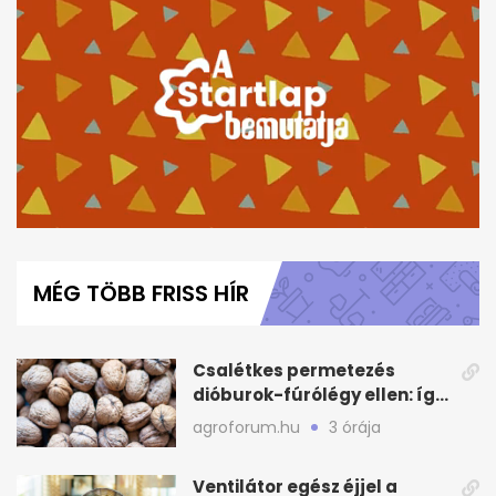
0
seconds
of
MÉG TÖBB FRISS HÍR
4
minutes,
26
seconds
Csalétkes permetezés
dióburok-fúrólégy ellen: így
csináld a kertben
agroforum.hu
3 órája
Ventilátor egész éjjel a