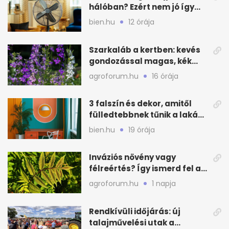
hálóban? Ezért nem jó így
aludni nyáron
bien.hu
12 órája
Szarkaláb a kertben: kevés
gondozással magas, kék
virágfalat ad
agroforum.hu
16 órája
3 falszín és dekor, amitől
fülledtebbnek tűnik a lakás
nyáron
bien.hu
19 órája
Inváziós növény vagy
félreértés? Így ismerd fel a
valódi kockázatot
agroforum.hu
1 napja
Rendkívüli időjárás: új
talajművelési utak a