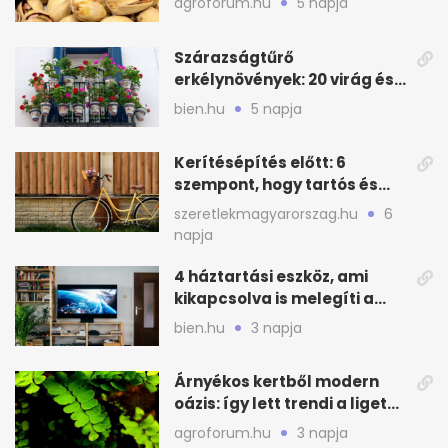
agroforum.hu
5 napja
Szárazságtűrő
erkélynövények: 20 virág és
cserje a forró nyárra
bien.hu
5 napja
Kerítésépítés előtt: 6
szempont, hogy tartós és
praktikus legyen
szeretlekmagyarorszag.hu
6
napja
4 háztartási eszköz, ami
kikapcsolva is melegíti a
lakást
bien.hu
3 napja
Árnyékos kertből modern
oázis: így lett trendi a ligetes
zöld
agroforum.hu
3 napja