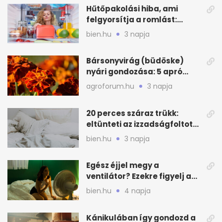
Hűtőpakolási hiba, ami
felgyorsítja a romlást:
zónákra figyelj
bien.hu
3 napja
Bársonyvirág (büdöske)
nyári gondozása: 5 apró
lépés a dús virágzásért
agroforum.hu
3 napja
20 perces száraz trükk:
eltünteti az izzadságfoltot
és a szagot a matracról
bien.hu
3 napja
Egész éjjel megy a
ventilátor? Ezekre figyelj a
hőségben alvásnál
bien.hu
4 napja
Kánikulában így gondozd a