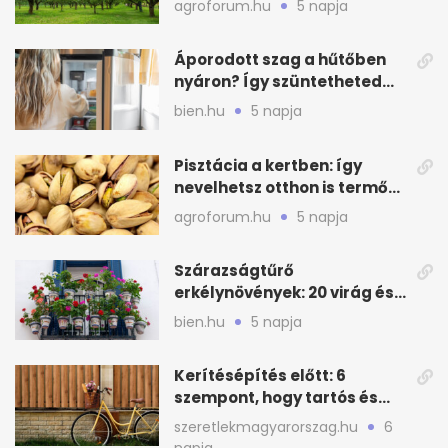
agroforum.hu
5 napja
Áporodott szag a hűtőben
nyáron? Így szüntetheted
meg olcsón
bien.hu
5 napja
Pisztácia a kertben: így
nevelhetsz otthon is termő
növényt
agroforum.hu
5 napja
Szárazságtűrő
erkélynövények: 20 virág és
cserje a forró nyárra
bien.hu
5 napja
Kerítésépítés előtt: 6
szempont, hogy tartós és
praktikus legyen
szeretlekmagyarorszag.hu
6