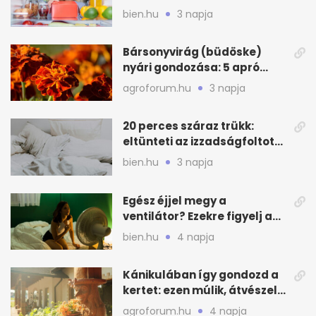
zónákra figyelj
bien.hu
3 napja
Bársonyvirág (büdöske)
nyári gondozása: 5 apró
lépés a dús virágzásért
agroforum.hu
3 napja
20 perces száraz trükk:
eltünteti az izzadságfoltot
és a szagot a matracról
bien.hu
3 napja
Egész éjjel megy a
ventilátor? Ezekre figyelj a
hőségben alvásnál
bien.hu
4 napja
Kánikulában így gondozd a
kertet: ezen múlik, átvészeli-
e a hőséget
agroforum.hu
4 napja