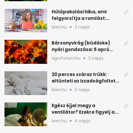
Hűtőpakolási hiba, ami
felgyorsítja a romlást:
zónákra figyelj
bien.hu
3 napja
Bársonyvirág (büdöske)
nyári gondozása: 5 apró
lépés a dús virágzásért
agroforum.hu
3 napja
20 perces száraz trükk:
eltünteti az izzadságfoltot
és a szagot a matracról
bien.hu
3 napja
Egész éjjel megy a
ventilátor? Ezekre figyelj a
hőségben alvásnál
bien.hu
4 napja