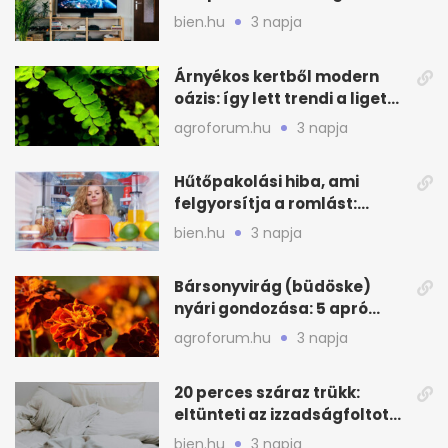
lakást
bien.hu
3 napja
Árnyékos kertből modern
oázis: így lett trendi a ligetes
zöld
agroforum.hu
3 napja
Hűtőpakolási hiba, ami
felgyorsítja a romlást:
zónákra figyelj
bien.hu
3 napja
Bársonyvirág (büdöske)
nyári gondozása: 5 apró
lépés a dús virágzásért
agroforum.hu
3 napja
20 perces száraz trükk:
eltünteti az izzadságfoltot
és a szagot a matracról
bien.hu
3 napja