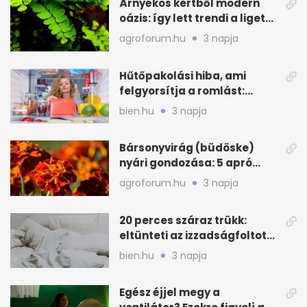
Árnyékos kertből modern
oázis: így lett trendi a ligetes
zöld
agroforum.hu
3 napja
Hűtőpakolási hiba, ami
felgyorsítja a romlást:
zónákra figyelj
bien.hu
3 napja
Bársonyvirág (büdöske)
nyári gondozása: 5 apró
lépés a dús virágzásért
agroforum.hu
3 napja
20 perces száraz trükk:
eltünteti az izzadságfoltot
és a szagot a matracról
bien.hu
3 napja
Egész éjjel megy a