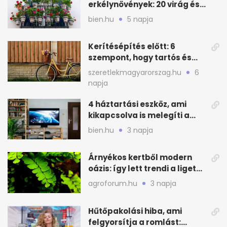
erkélynövények: 20 virág és
cserje a forró nyárra
bien.hu
5 napja
Kerítésépítés előtt: 6
szempont, hogy tartós és
praktikus legyen
szeretlekmagyarorszag.hu
6
napja
4 háztartási eszköz, ami
kikapcsolva is melegíti a
lakást
bien.hu
3 napja
Árnyékos kertből modern
oázis: így lett trendi a ligetes
zöld
agroforum.hu
3 napja
Hűtőpakolási hiba, ami
felgyorsítja a romlást: