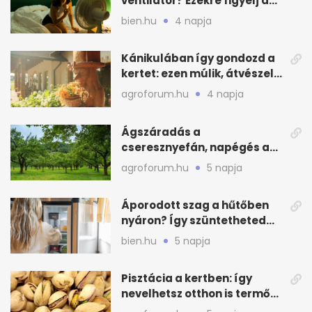
ventilátor? Ezekre figyelj a
hőségben alvásnál
bien.hu
4 napja
Kánikulában így gondozd a
kertet: ezen múlik, átvészeli-
e a hőséget
agroforum.hu
4 napja
Ágszáradás a
cseresznyefán, napégés a
kajszin: mit tehetsz most?
agroforum.hu
5 napja
Áporodott szag a hűtőben
nyáron? Így szüntetheted
meg olcsón
bien.hu
5 napja
Pisztácia a kertben: így
nevelhetsz otthon is termő
növényt