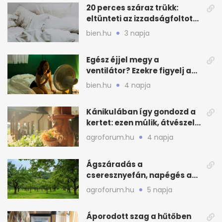
20 perces száraz trükk:
eltünteti az izzadságfoltot
és a szagot a matracról
bien.hu
3 napja
Egész éjjel megy a
ventilátor? Ezekre figyelj a
hőségben alvásnál
bien.hu
4 napja
Kánikulában így gondozd a
kertet: ezen múlik, átvészeli-
e a hőséget
agroforum.hu
4 napja
Ágszáradás a
cseresznyefán, napégés a
kajszin: mit tehetsz most?
agroforum.hu
5 napja
Áporodott szag a hűtőben