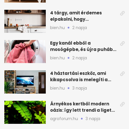
4 tárgy, amit érdemes
elpakolni, hogy
hűvösebbnek tűnjön a lakás
bien.hu
2 napja
Egy kanál ebből a
mosógépbe, és újra puhább
lesz a törölköző
bien.hu
2 napja
4 háztartási eszköz, ami
kikapcsolva is melegíti a
lakást
bien.hu
3 napja
Árnyékos kertből modern
oázis: így lett trendi a ligetes
zöld
agroforum.hu
3 napja