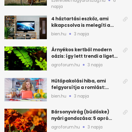
szeretlekmagyarorszag.hu
6
napja
4 háztartási eszköz, ami
kikapcsolva is melegíti a
lakást
bien.hu
3 napja
Árnyékos kertből modern
oázis: így lett trendi a ligetes
zöld
agroforum.hu
3 napja
Hűtőpakolási hiba, ami
felgyorsítja a romlást:
zónákra figyelj
bien.hu
3 napja
Bársonyvirág (büdöske)
nyári gondozása: 5 apró
lépés a dús virágzásért
agroforum.hu
3 napja