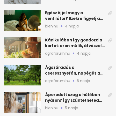
Egész éjjel megy a
ventilátor? Ezekre figyelj a
hőségben alvásnál
bien.hu
4 napja
Kánikulában így gondozd a
kertet: ezen múlik, átvészeli-
e a hőséget
agroforum.hu
4 napja
Ágszáradás a
cseresznyefán, napégés a
kajszin: mit tehetsz most?
agroforum.hu
5 napja
Áporodott szag a hűtőben
nyáron? Így szüntetheted
meg olcsón
bien.hu
5 napja