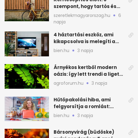
szempont, hogy tartós és
praktikus legyen
szeretlekmagyarorszag.hu
6
napja
4 háztartási eszköz, ami
kikapcsolva is melegíti a
lakást
bien.hu
3 napja
Árnyékos kertből modern
oázis: így lett trendi a ligetes
zöld
agroforum.hu
3 napja
Hűtőpakolási hiba, ami
felgyorsítja a romlást:
zónákra figyelj
bien.hu
3 napja
Bársonyvirág (büdöske)