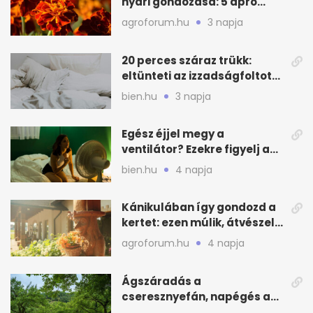
nyári gondozása: 5 apró
lépés a dús virágzásért
agroforum.hu
3 napja
20 perces száraz trükk:
eltünteti az izzadságfoltot
és a szagot a matracról
bien.hu
3 napja
Egész éjjel megy a
ventilátor? Ezekre figyelj a
hőségben alvásnál
bien.hu
4 napja
Kánikulában így gondozd a
kertet: ezen múlik, átvészeli-
e a hőséget
agroforum.hu
4 napja
Ágszáradás a
cseresznyefán, napégés a
kajszin: mit tehetsz most?