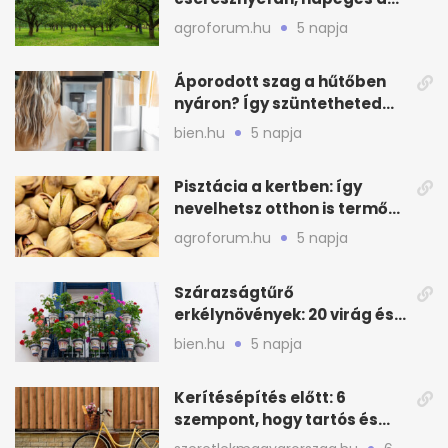
kajszin: mit tehetsz most?
agroforum.hu
5 napja
Áporodott szag a hűtőben
nyáron? Így szüntetheted
meg olcsón
bien.hu
5 napja
Pisztácia a kertben: így
nevelhetsz otthon is termő
növényt
agroforum.hu
5 napja
Szárazságtűrő
erkélynövények: 20 virág és
cserje a forró nyárra
bien.hu
5 napja
Kerítésépítés előtt: 6
szempont, hogy tartós és
praktikus legyen