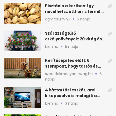
Pisztácia a kertben: így
nevelhetsz otthon is termő
növényt
agroforum.hu
5 napja
Szárazságtűrő
erkélynövények: 20 virág és
cserje a forró nyárra
bien.hu
5 napja
Kerítésépítés előtt: 6
szempont, hogy tartós és
praktikus legyen
szeretlekmagyarorszag.hu
6
napja
4 háztartási eszköz, ami
kikapcsolva is melegíti a
lakást
bien.hu
3 napja