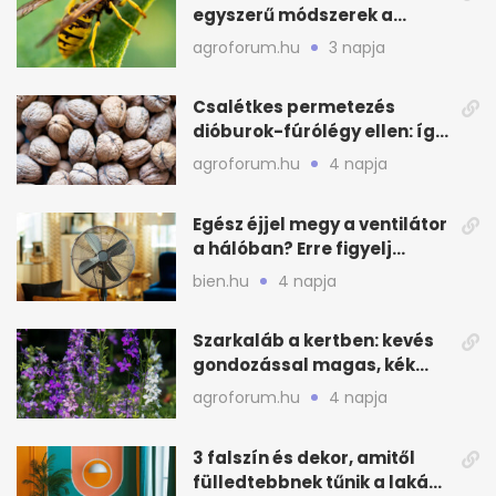
egyszerű módszerek a
távoltartásukra nyáron
agroforum.hu
3 napja
Csalétkes permetezés
dióburok-fúrólégy ellen: így
csináld a kertben
agroforum.hu
4 napja
Egész éjjel megy a ventilátor
a hálóban? Erre figyelj
alvásnál nyáron
bien.hu
4 napja
Szarkaláb a kertben: kevés
gondozással magas, kék
virágfalat ad
agroforum.hu
4 napja
3 falszín és dekor, amitől
fülledtebbnek tűnik a lakás