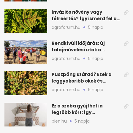
Inváziós növény vagy
félreértés? Így ismerd fel a
valódi kockázatot
agroforum.hu
5 napja
Rendkívüli időjárás: új
talajművelési utak a
gazdáknak
agroforum.hu
5 napja
Puszpáng szárad? Ezek a
leggyakoribb okok és
teendők
agroforum.hu
5 napja
Ez a szoba gyűjtheti a
legtöbb kórt: így
mélytisztítsd otthon
bien.hu
5 napja