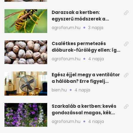
Darazsak a kertben:
egyszerű módszerek a
távoltartásukra nyáron
agroforum.hu
3 napja
Csalétkes permetezés
dióburok-fúrólégy ellen: így
csináld a kertben
agroforum.hu
4 napja
Egész éjjel megy a ventilátor
a hálóban? Erre figyelj
alvásnál nyáron
bien.hu
4 napja
Szarkaláb a kertben: kevés
gondozással magas, kék
virágfalat ad
agroforum.hu
4 napja