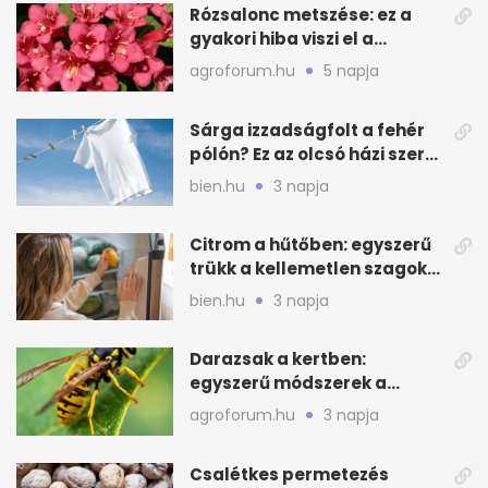
Rózsalonc metszése: ez a
gyakori hiba viszi el a
virágzást
agroforum.hu
5 napja
Sárga izzadságfolt a fehér
pólón? Ez az olcsó házi szer
beválhat
bien.hu
3 napja
Citrom a hűtőben: egyszerű
trükk a kellemetlen szagok
ellen
bien.hu
3 napja
Darazsak a kertben:
egyszerű módszerek a
távoltartásukra nyáron
agroforum.hu
3 napja
Csalétkes permetezés