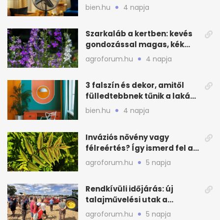
alvásnál nyáron
bien.hu
4 napja
Szarkaláb a kertben: kevés
gondozással magas, kék
virágfalat ad
agroforum.hu
4 napja
3 falszín és dekor, amitől
fülledtebbnek tűnik a lakás
nyáron
bien.hu
4 napja
Inváziós növény vagy
félreértés? Így ismerd fel a
valódi kockázatot
agroforum.hu
5 napja
Rendkívüli időjárás: új
talajművelési utak a
gazdáknak
agroforum.hu
5 napja