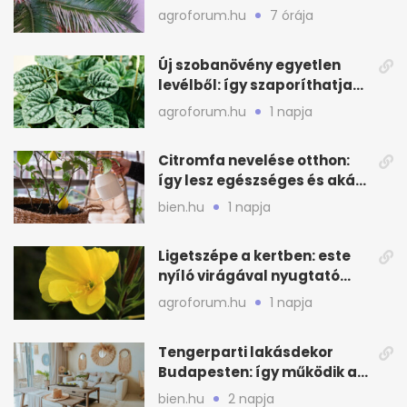
agroforum.hu
7 órája
Új szobanövény egyetlen
levélből: így szaporíthatja
egyszerűen
agroforum.hu
1 napja
Citromfa nevelése otthon:
így lesz egészséges és akár
termő is
bien.hu
1 napja
Ligetszépe a kertben: este
nyíló virágával nyugtató
látvány
agroforum.hu
1 napja
Tengerparti lakásdekor
Budapesten: így működik a
kagylós, homokszínű trend
bien.hu
2 napja