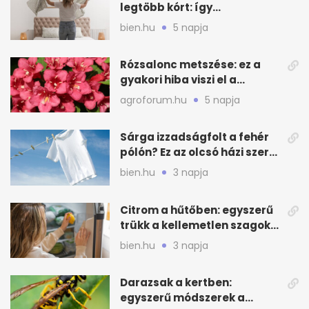
legtöbb kórt: így
mélytisztítsd otthon
bien.hu
5 napja
Rózsalonc metszése: ez a
gyakori hiba viszi el a
virágzást
agroforum.hu
5 napja
Sárga izzadságfolt a fehér
pólón? Ez az olcsó házi szer
beválhat
bien.hu
3 napja
Citrom a hűtőben: egyszerű
trükk a kellemetlen szagok
ellen
bien.hu
3 napja
Darazsak a kertben:
egyszerű módszerek a