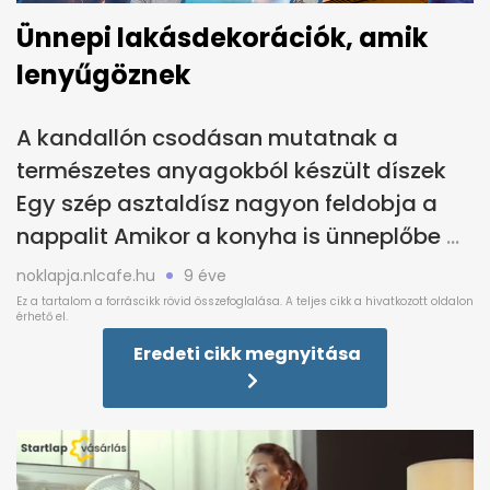
Ünnepi lakásdekorációk, amik
lenyűgöznek
A kandallón csodásan mutatnak a
természetes anyagokból készült díszek
Egy szép asztaldísz nagyon feldobja a
nappalit Amikor a konyha is ünneplőbe
noklapja.nlcafe.hu
9 éve
Eredeti cikk megnyitása