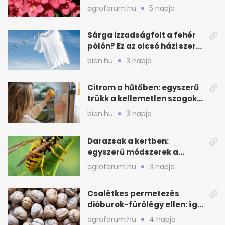
virágzást
agroforum.hu
5 napja
Sárga izzadságfolt a fehér
pólón? Ez az olcsó házi szer
beválhat
bien.hu
3 napja
Citrom a hűtőben: egyszerű
trükk a kellemetlen szagok
ellen
bien.hu
3 napja
Darazsak a kertben:
egyszerű módszerek a
távoltartásukra nyáron
agroforum.hu
3 napja
Csalétkes permetezés
dióburok-fúrólégy ellen: így
csináld a kertben
agroforum.hu
4 napja