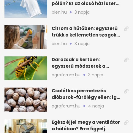
pólón? Ez az olcsó házi szer
beválhat
bien.hu
3 napja
Citrom a hűtőben: egyszerű
trükk a kellemetlen szagok
ellen
bien.hu
3 napja
Darazsak a kertben:
egyszerű módszerek a
távoltartásukra nyáron
agroforum.hu
3 napja
Csalétkes permetezés
dióburok-fúrólégy ellen: így
csináld a kertben
agroforum.hu
4 napja
Egész éjjel megy a ventilátor
a hálóban? Erre figyelj