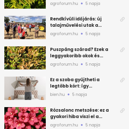
valódi kockázatot
agroforum.hu
5 napja
Rendkívüli időjárás: új
talajművelési utak a
gazdáknak
agroforum.hu
5 napja
Puszpáng szárad? Ezek a
leggyakoribb okok és
teendők
agroforum.hu
5 napja
Ez a szoba gyűjtheti a
legtöbb kórt: így
mélytisztítsd otthon
bien.hu
5 napja
Rózsalonc metszése: ez a
gyakori hiba viszi el a
virágzást
agroforum.hu
5 napja