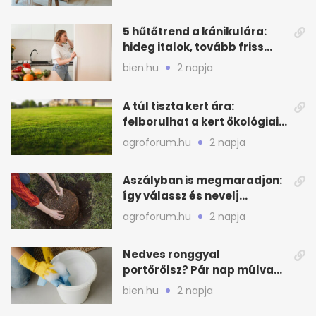
5 hűtőtrend a kánikulára:
hideg italok, tovább friss
alapanyagok
bien.hu
2 napja
A túl tiszta kert ára:
felborulhat a kert ökológiai
egyensúlya
agroforum.hu
2 napja
Aszályban is megmaradjon:
így válassz és nevelj
gyümölcsfát
agroforum.hu
2 napja
Nedves ronggyal
portörölsz? Pár nap múlva
ezért porosodik vissza a
bien.hu
2 napja
bútor