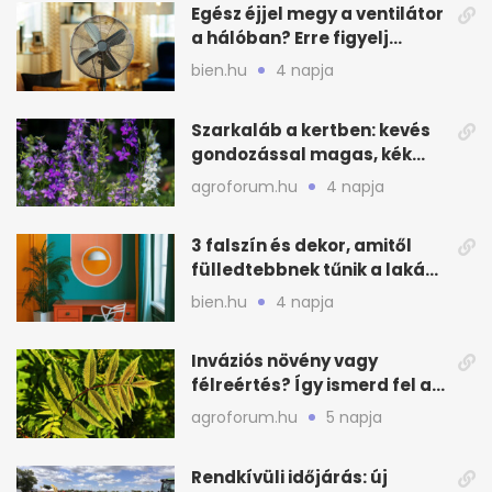
Egész éjjel megy a ventilátor
a hálóban? Erre figyelj
alvásnál nyáron
bien.hu
4 napja
Szarkaláb a kertben: kevés
gondozással magas, kék
virágfalat ad
agroforum.hu
4 napja
3 falszín és dekor, amitől
fülledtebbnek tűnik a lakás
nyáron
bien.hu
4 napja
Inváziós növény vagy
félreértés? Így ismerd fel a
valódi kockázatot
agroforum.hu
5 napja
Rendkívüli időjárás: új