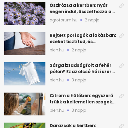
Őszirózsa a kertben: nyár
végén indul, ősszel hozza a
színét
agroforum.hu
2 napja
Rejtett porfogók a lakásban:
ezeket tisztítsd, és
ritkábban porolhatsz
bien.hu
2 napja
Sárga izzadságfolt a fehér
pólón? Ez az olcsó házi szer
beválhat
bien.hu
3 napja
Citrom a hűtőben: egyszerű
trükk a kellemetlen szagok
ellen
bien.hu
3 napja
Darazsak a kertben: