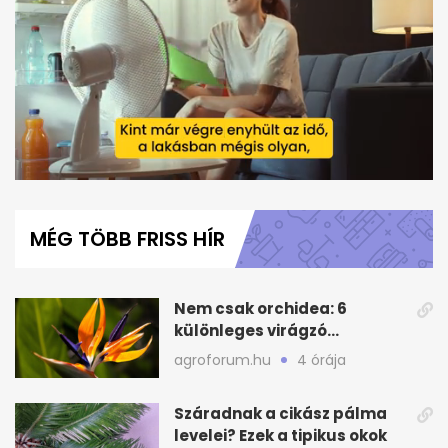
0
seconds
of
MÉG TÖBB FRISS HÍR
54
seconds
Nem csak orchidea: 6
különleges virágzó
szobanövény a
agroforum.hu
4 órája
gyűjteménybe
Száradnak a cikász pálma
levelei? Ezek a tipikus okok