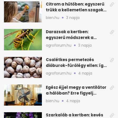
Citrom a hűtőben: egyszerű
trükk a kellemetlen szagok
ellen
bien.hu
3 napja
Darazsak a kertben:
egyszerű módszerek a
távoltartásukra nyáron
agroforum.hu
3 napja
Csalétkes permetezés
dióburok-fúrólégy ellen: így
csináld a kertben
agroforum.hu
4 napja
Egész éjjel megy a ventilátor
a hálóban? Erre figyelj
alvásnál nyáron
bien.hu
4 napja
Szarkaláb a kertben: kevés