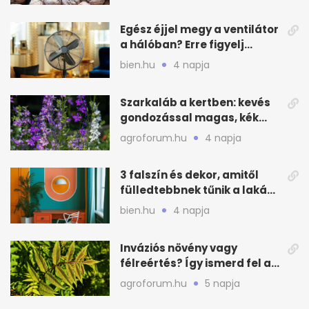
Egész éjjel megy a ventilátor
a hálóban? Erre figyelj
alvásnál nyáron
bien.hu
4 napja
Szarkaláb a kertben: kevés
gondozással magas, kék
virágfalat ad
agroforum.hu
4 napja
3 falszín és dekor, amitől
fülledtebbnek tűnik a lakás
nyáron
bien.hu
4 napja
Inváziós növény vagy
félreértés? Így ismerd fel a
valódi kockázatot
agroforum.hu
5 napja