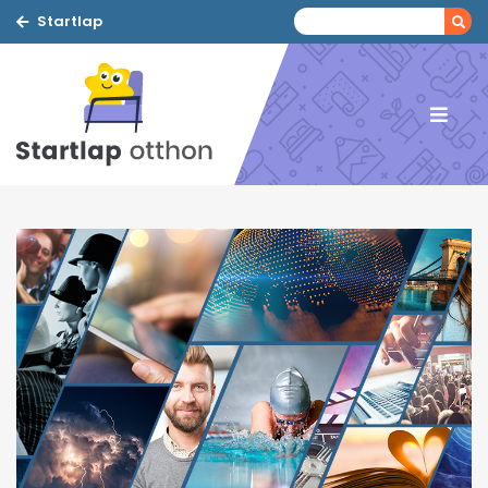
Startlap