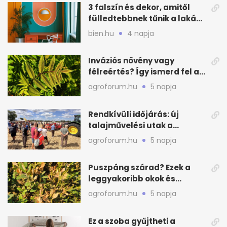
3 falszín és dekor, amitől
fülledtebbnek tűnik a lakás
nyáron
bien.hu
4 napja
Inváziós növény vagy
félreértés? Így ismerd fel a
valódi kockázatot
agroforum.hu
5 napja
Rendkívüli időjárás: új
talajművelési utak a
gazdáknak
agroforum.hu
5 napja
Puszpáng szárad? Ezek a
leggyakoribb okok és
teendők
agroforum.hu
5 napja
Ez a szoba gyűjtheti a