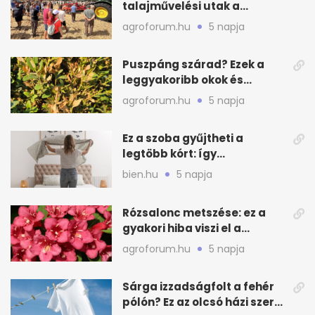
talajművelési utak a
gazdáknak
agroforum.hu
5 napja
Puszpáng szárad? Ezek a
leggyakoribb okok és
teendők
agroforum.hu
5 napja
Ez a szoba gyűjtheti a
legtöbb kórt: így
mélytisztítsd otthon
bien.hu
5 napja
Rózsalonc metszése: ez a
gyakori hiba viszi el a
virágzást
agroforum.hu
5 napja
Sárga izzadságfolt a fehér
pólón? Ez az olcsó házi szer