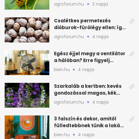
távoltartásukra nyáron
agroforum.hu
3 napja
Csalétkes permetezés
dióburok-fúrólégy ellen: így
csináld a kertben
agroforum.hu
4 napja
Egész éjjel megy a ventilátor
a hálóban? Erre figyelj
alvásnál nyáron
bien.hu
4 napja
Szarkaláb a kertben: kevés
gondozással magas, kék
virágfalat ad
agroforum.hu
4 napja
3 falszín és dekor, amitől
fülledtebbnek tűnik a lakás
nyáron
bien.hu
4 napja