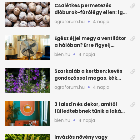
Csalétkes permetezés
dióburok-fúrólégy ellen: így
csináld a kertben
agroforum.hu
4 napja
Egész éjjel megy a ventilátor
a hálóban? Erre figyelj
alvásnál nyáron
bien.hu
4 napja
Szarkaláb a kertben: kevés
gondozással magas, kék
virágfalat ad
agroforum.hu
4 napja
3 falszín és dekor, amitől
fülledtebbnek tűnik a lakás
nyáron
bien.hu
4 napja
Inváziós növény vagy