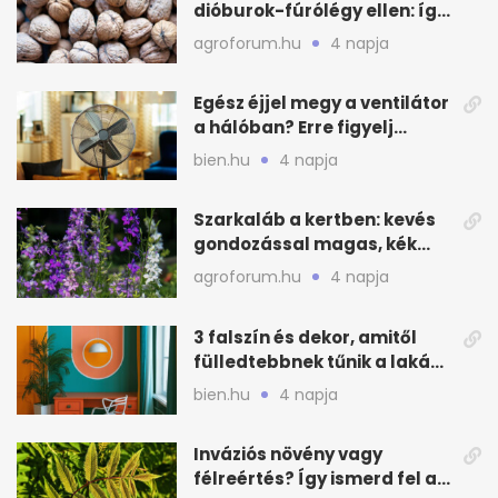
dióburok-fúrólégy ellen: így
csináld a kertben
agroforum.hu
4 napja
Egész éjjel megy a ventilátor
a hálóban? Erre figyelj
alvásnál nyáron
bien.hu
4 napja
Szarkaláb a kertben: kevés
gondozással magas, kék
virágfalat ad
agroforum.hu
4 napja
3 falszín és dekor, amitől
fülledtebbnek tűnik a lakás
nyáron
bien.hu
4 napja
Inváziós növény vagy
félreértés? Így ismerd fel a