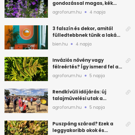
gondozással magas, kék
virágfalat ad
agroforum.hu
4 napja
3 falszín és dekor, amitől
fülledtebbnek tűnik a lakás
nyáron
bien.hu
4 napja
Inváziós növény vagy
félreértés? Így ismerd fel a
valódi kockázatot
agroforum.hu
5 napja
Rendkívüli időjárás: új
talajművelési utak a
gazdáknak
agroforum.hu
5 napja
Puszpáng szárad? Ezek a
leggyakoribb okok és