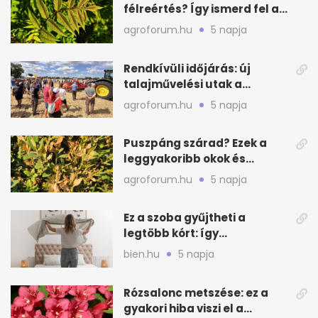
félreértés? Így ismerd fel a
valódi kockázatot
agroforum.hu
5 napja
Rendkívüli időjárás: új
talajművelési utak a
gazdáknak
agroforum.hu
5 napja
Puszpáng szárad? Ezek a
leggyakoribb okok és
teendők
agroforum.hu
5 napja
Ez a szoba gyűjtheti a
legtöbb kórt: így
mélytisztítsd otthon
bien.hu
5 napja
Rózsalonc metszése: ez a
gyakori hiba viszi el a