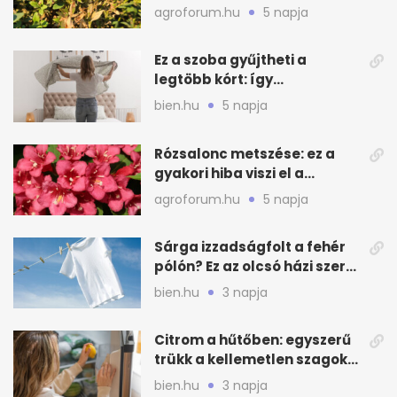
teendők
agroforum.hu
5 napja
Ez a szoba gyűjtheti a
legtöbb kórt: így
mélytisztítsd otthon
bien.hu
5 napja
Rózsalonc metszése: ez a
gyakori hiba viszi el a
virágzást
agroforum.hu
5 napja
Sárga izzadságfolt a fehér
pólón? Ez az olcsó házi szer
beválhat
bien.hu
3 napja
Citrom a hűtőben: egyszerű
trükk a kellemetlen szagok
ellen
bien.hu
3 napja