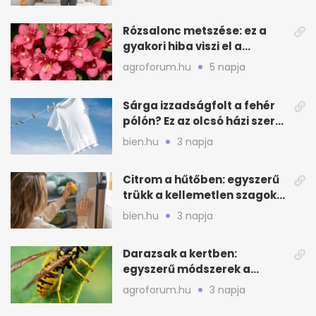
Rózsalonc metszése: ez a
gyakori hiba viszi el a
virágzást
agroforum.hu
5 napja
Sárga izzadságfolt a fehér
pólón? Ez az olcsó házi szer
beválhat
bien.hu
3 napja
Citrom a hűtőben: egyszerű
trükk a kellemetlen szagok
ellen
bien.hu
3 napja
Darazsak a kertben:
egyszerű módszerek a
távoltartásukra nyáron
agroforum.hu
3 napja