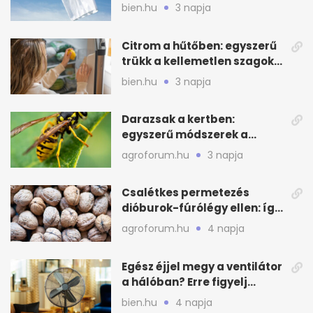
beválhat
bien.hu
3 napja
Citrom a hűtőben: egyszerű
trükk a kellemetlen szagok
ellen
bien.hu
3 napja
Darazsak a kertben:
egyszerű módszerek a
távoltartásukra nyáron
agroforum.hu
3 napja
Csalétkes permetezés
dióburok-fúrólégy ellen: így
csináld a kertben
agroforum.hu
4 napja
Egész éjjel megy a ventilátor
a hálóban? Erre figyelj
alvásnál nyáron
bien.hu
4 napja