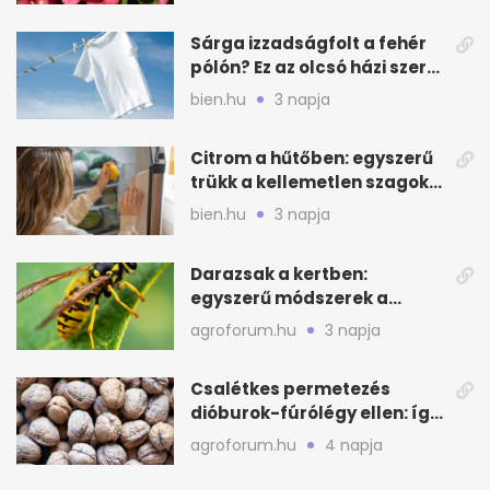
Sárga izzadságfolt a fehér
pólón? Ez az olcsó házi szer
beválhat
bien.hu
3 napja
Citrom a hűtőben: egyszerű
trükk a kellemetlen szagok
ellen
bien.hu
3 napja
Darazsak a kertben:
egyszerű módszerek a
távoltartásukra nyáron
agroforum.hu
3 napja
Csalétkes permetezés
dióburok-fúrólégy ellen: így
csináld a kertben
agroforum.hu
4 napja