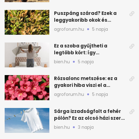
Puszpáng szárad? Ezek a
leggyakoribb okok és
teendők
agroforum.hu
5 napja
Ez a szoba gyűjtheti a
legtöbb kórt: így
mélytisztítsd otthon
bien.hu
5 napja
Rózsalonc metszése: ez a
gyakori hiba viszi el a
virágzást
agroforum.hu
5 napja
Sárga izzadságfolt a fehér
pólón? Ez az olcsó házi szer
beválhat
bien.hu
3 napja