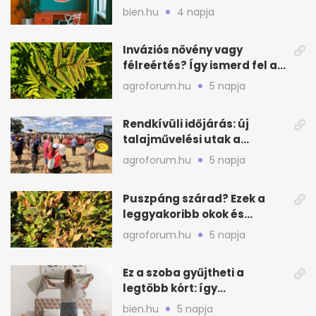
nyáron
bien.hu
4 napja
Inváziós növény vagy
félreértés? Így ismerd fel a
valódi kockázatot
agroforum.hu
5 napja
Rendkívüli időjárás: új
talajművelési utak a
gazdáknak
agroforum.hu
5 napja
Puszpáng szárad? Ezek a
leggyakoribb okok és
teendők
agroforum.hu
5 napja
Ez a szoba gyűjtheti a
legtöbb kórt: így
mélytisztítsd otthon
bien.hu
5 napja