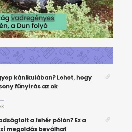
gyep kánikulában? Lehet, hogy
csony fűnyírás az ok
33
adságfolt a fehér pólón? Ez a
házi megoldás beválhat