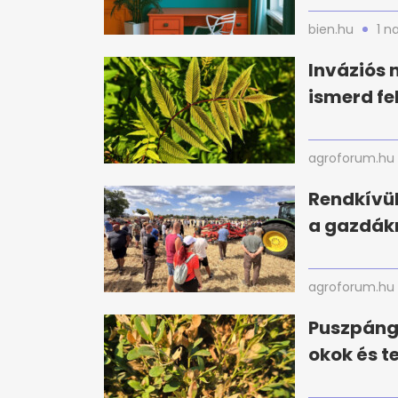
bien.hu
1 n
Inváziós 
ismerd fe
agroforum.hu
Rendkívül
a gazdák
agroforum.hu
Puszpáng 
okok és t