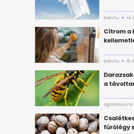
bien.hu
14 
Citrom a 
kellemetl
bien.hu
15 
Darazsak 
a távolta
agroforum.hu
Csalétke
fúrólégy e