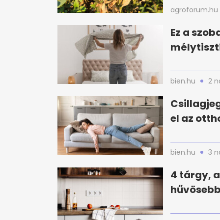
agroforum.hu
Ez a szoba
mélytiszt
bien.hu
2 n
Csillagje
el az ott
bien.hu
3 n
4 tárgy, 
hűvösebbn