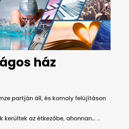
lágos ház
e partján áll, és komoly felújításon
k kerültek az étkezőbe, ahonnan...