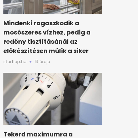
Mindenki ragaszkodik a
mosószeres vízhez, pedig a
redőny tisztításánál az
előkészítésen múlik a siker
startlap.hu
13 órája
Tekerd maximumra a