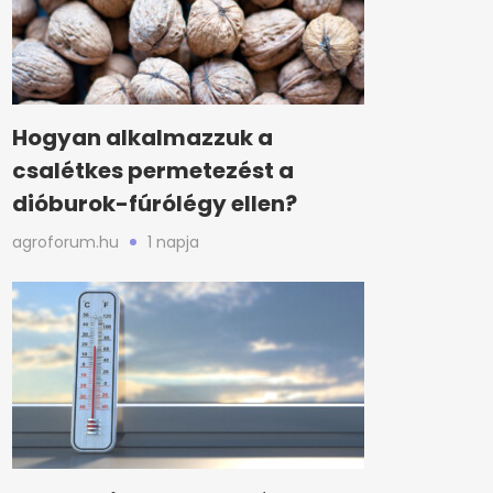
Hogyan alkalmazzuk a
csalétkes permetezést a
dióburok-fúrólégy ellen?
agroforum.hu
1 napja