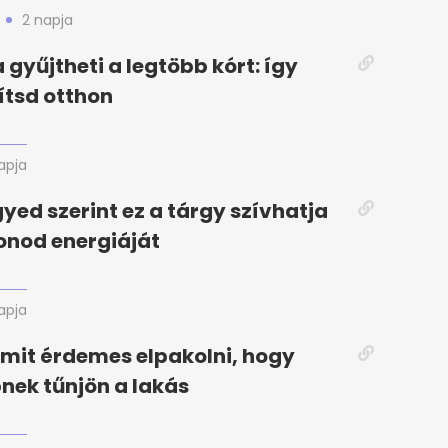
2 napja
 gyűjtheti a legtöbb kórt: így
ítsd otthon
apja
gyed szerint ez a tárgy szívhatja
honod energiáját
apja
amit érdemes elpakolni, hogy
ek tűnjön a lakás