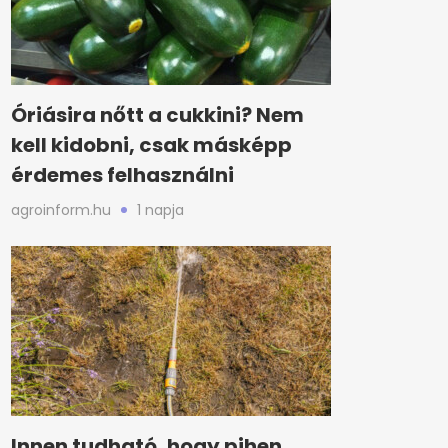
Óriásira nőtt a cukkini? Nem
kell kidobni, csak másképp
érdemes felhasználni
agroinform.hu
1 napja
Innen tudható, hogy pihen