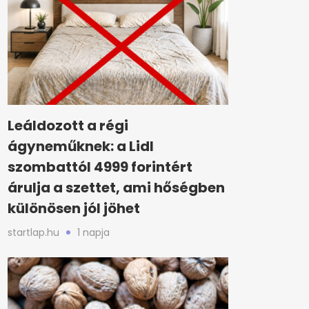
Leáldozott a régi
ágyneműknek: a Lidl
szombattól 4999 forintért
árulja a szettet, ami hőségben
különösen jól jöhet
startlap.hu
1 napja