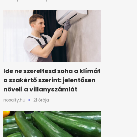
Ide ne szereltesd soha a klímát
a szakértő szerint: jelentősen
növeli a villanyszámlát
nosalty.hu
21 órája