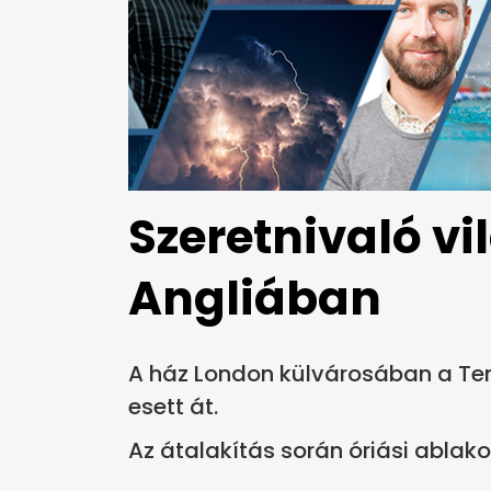
Szeretnivaló vi
Angliában
A ház London külvárosában a Temz
esett át.
Az átalakítás során óriási ablako