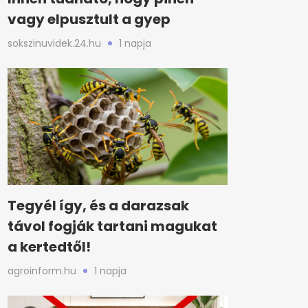
vagy elpusztult a gyep
sokszinuvidek.24.hu
1 napja
Tegyél így, és a darazsak
távol fogják tartani magukat
a kertedtől!
agroinform.hu
1 napja