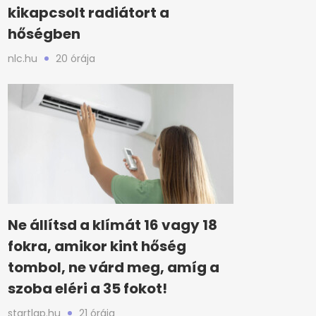
kikapcsolt radiátort a
hőségben
nlc.hu
20 órája
Ne állítsd a klímát 16 vagy 18
fokra, amikor kint hőség
tombol, ne várd meg, amíg a
szoba eléri a 35 fokot!
startlap.hu
21 órája