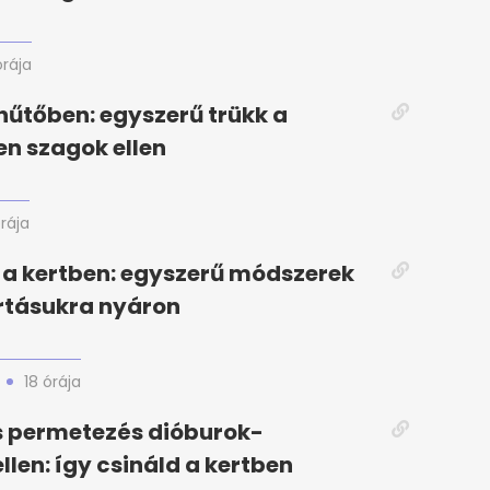
órája
hűtőben: egyszerű trükk a
en szagok ellen
órája
a kertben: egyszerű módszerek
rtásukra nyáron
18 órája
s permetezés dióburok-
llen: így csináld a kertben