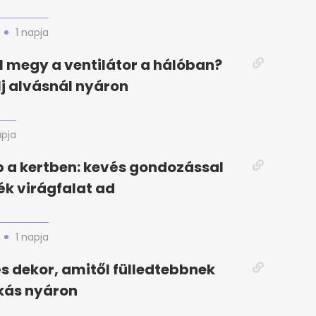
1 napja
el megy a ventilátor a hálóban?
elj alvásnál nyáron
apja
 a kertben: kevés gondozással
k virágfalat ad
1 napja
 és dekor, amitől fülledtebbnek
akás nyáron