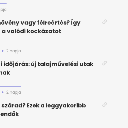
apja
növény vagy félreértés? Így
l a valódi kockázatot
2 napja
i időjárás: új talajművelési utak
nak
2 napja
szárad? Ezek a leggyakoribb
eendők