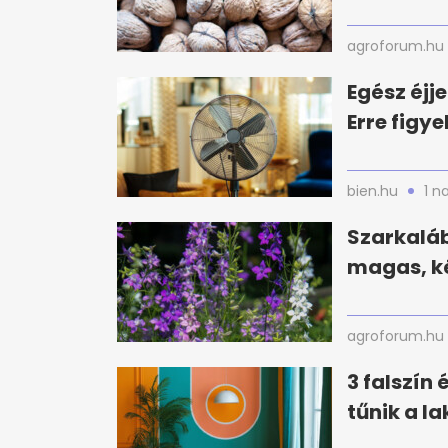
agroforum.hu
Egész éjj
Erre figy
bien.hu
1 n
Szarkaláb
magas, ké
agroforum.hu
3 falszín
tűnik a l