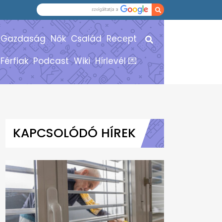
Gazdaság
Nők
Család
Recept
Férfiak
Podcast
Wiki
Hírlevél 💌
KAPCSOLÓDÓ HÍREK