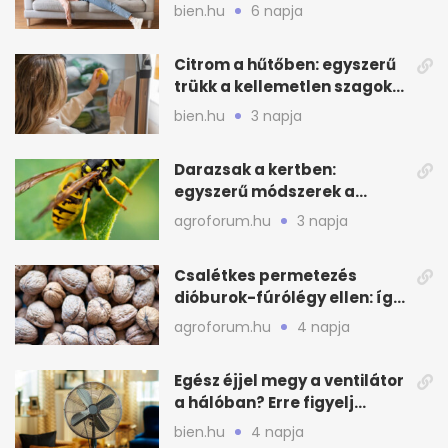
otthonod energiáját
bien.hu
6 napja
Citrom a hűtőben: egyszerű
trükk a kellemetlen szagok
ellen
bien.hu
3 napja
Darazsak a kertben:
egyszerű módszerek a
távoltartásukra nyáron
agroforum.hu
3 napja
Csalétkes permetezés
dióburok-fúrólégy ellen: így
csináld a kertben
agroforum.hu
4 napja
Egész éjjel megy a ventilátor
a hálóban? Erre figyelj
alvásnál nyáron
bien.hu
4 napja