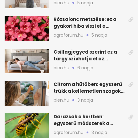
mélytisztítsd otthon
bien.hu
5 napja
Rózsalonc metszése: ez a
gyakori hiba viszi el a
virágzást
agroforum.hu
5 napja
Csillagjegyed szerint ez a
tárgy szívhatja el az
otthonod energiáját
bien.hu
6 napja
Citrom a hűtőben: egyszerű
trükk a kellemetlen szagok
ellen
bien.hu
3 napja
Darazsak a kertben:
egyszerű módszerek a
távoltartásukra nyáron
agroforum.hu
3 napja