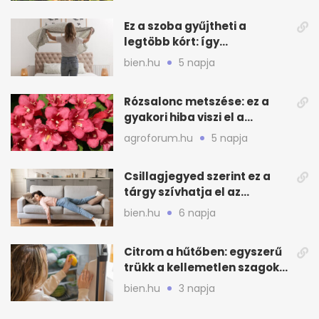
Ez a szoba gyűjtheti a
legtöbb kórt: így
mélytisztítsd otthon
bien.hu
5 napja
Rózsalonc metszése: ez a
gyakori hiba viszi el a
virágzást
agroforum.hu
5 napja
Csillagjegyed szerint ez a
tárgy szívhatja el az
otthonod energiáját
bien.hu
6 napja
Citrom a hűtőben: egyszerű
trükk a kellemetlen szagok
ellen
bien.hu
3 napja