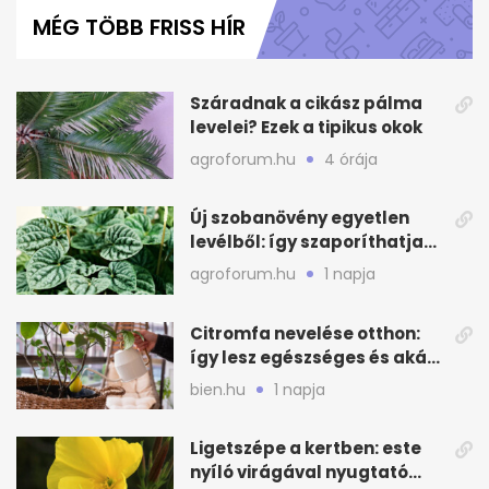
of
MÉG TÖBB FRISS HÍR
1
minute,
0
Száradnak a cikász pálma
levelei? Ezek a tipikus okok
agroforum.hu
4 órája
Új szobanövény egyetlen
levélből: így szaporíthatja
egyszerűen
agroforum.hu
1 napja
Citromfa nevelése otthon:
így lesz egészséges és akár
termő is
bien.hu
1 napja
Ligetszépe a kertben: este
nyíló virágával nyugtató