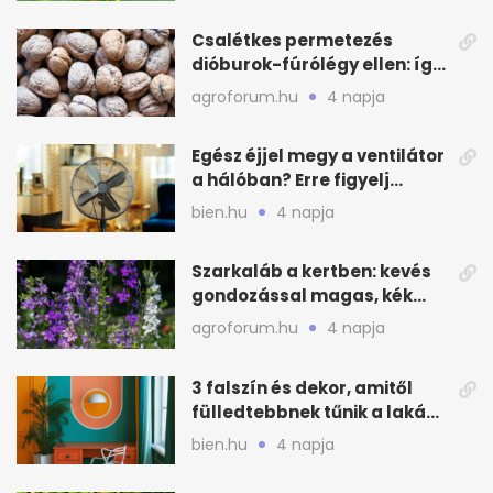
Csalétkes permetezés
dióburok-fúrólégy ellen: így
csináld a kertben
agroforum.hu
4 napja
Egész éjjel megy a ventilátor
a hálóban? Erre figyelj
alvásnál nyáron
bien.hu
4 napja
Szarkaláb a kertben: kevés
gondozással magas, kék
virágfalat ad
agroforum.hu
4 napja
3 falszín és dekor, amitől
fülledtebbnek tűnik a lakás
nyáron
bien.hu
4 napja