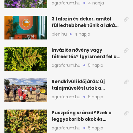
virágfalat ad
agroforum.hu
4 napja
3 falszín és dekor, amitől
fülledtebbnek tűnik a lakás
nyáron
bien.hu
4 napja
Inváziós növény vagy
félreértés? Így ismerd fel a
valódi kockázatot
agroforum.hu
5 napja
Rendkívüli időjárás: új
talajművelési utak a
gazdáknak
agroforum.hu
5 napja
Puszpáng szárad? Ezek a
leggyakoribb okok és
teendők
agroforum.hu
5 napja