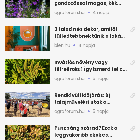
gondozással magas, kék
virágfalat ad
agroforum.hu
4 napja
3 falszín és dekor, amitől
fülledtebbnek tűnik a lakás
nyáron
bien.hu
4 napja
Inváziós növény vagy
félreértés? Így ismerd fel a
valódi kockázatot
agroforum.hu
5 napja
Rendkívüli időjárás: új
talajművelési utak a
gazdáknak
agroforum.hu
5 napja
Puszpáng szárad? Ezek a
leggyakoribb okok és