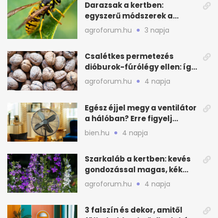
Darazsak a kertben:
egyszerű módszerek a
távoltartásukra nyáron
agroforum.hu
3 napja
Csalétkes permetezés
dióburok-fúrólégy ellen: így
csináld a kertben
agroforum.hu
4 napja
Egész éjjel megy a ventilátor
a hálóban? Erre figyelj
alvásnál nyáron
bien.hu
4 napja
Szarkaláb a kertben: kevés
gondozással magas, kék
virágfalat ad
agroforum.hu
4 napja
3 falszín és dekor, amitől