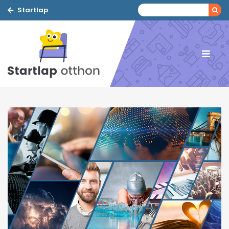
Startlap