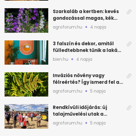
Szarkaláb a kertben: kevés
gondozással magas, kék
virágfalat ad
agroforum.hu
4 napja
3 falszín és dekor, amitől
fülledtebbnek tűnik a lakás
nyáron
bien.hu
4 napja
Inváziós növény vagy
félreértés? Így ismerd fel a
valódi kockázatot
agroforum.hu
5 napja
Rendkívüli időjárás: új
talajművelési utak a
gazdáknak
agroforum.hu
5 napja