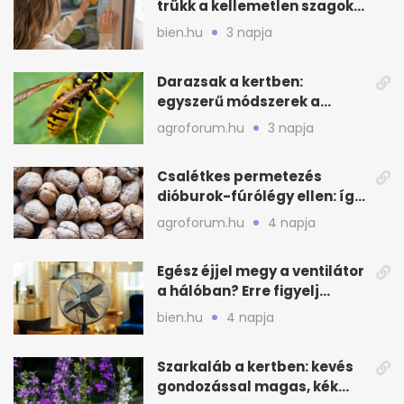
trükk a kellemetlen szagok
ellen
bien.hu
3 napja
Darazsak a kertben:
egyszerű módszerek a
távoltartásukra nyáron
agroforum.hu
3 napja
Csalétkes permetezés
dióburok-fúrólégy ellen: így
csináld a kertben
agroforum.hu
4 napja
Egész éjjel megy a ventilátor
a hálóban? Erre figyelj
alvásnál nyáron
bien.hu
4 napja
Szarkaláb a kertben: kevés
gondozással magas, kék