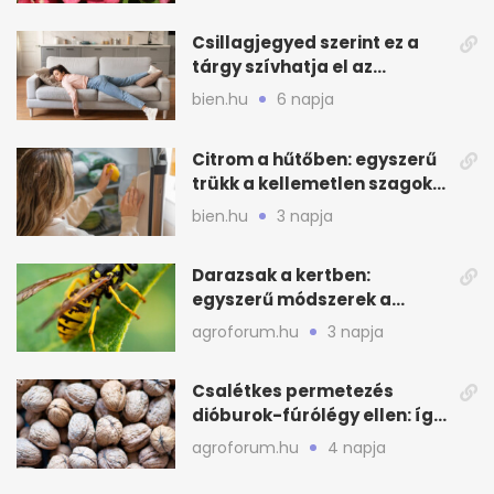
Csillagjegyed szerint ez a
tárgy szívhatja el az
otthonod energiáját
bien.hu
6 napja
Citrom a hűtőben: egyszerű
trükk a kellemetlen szagok
ellen
bien.hu
3 napja
Darazsak a kertben:
egyszerű módszerek a
távoltartásukra nyáron
agroforum.hu
3 napja
Csalétkes permetezés
dióburok-fúrólégy ellen: így
csináld a kertben
agroforum.hu
4 napja