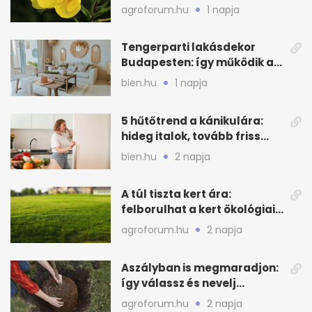
látvány
agroforum.hu
1 napja
Tengerparti lakásdekor
Budapesten: így működik a
kagylós, homokszínű trend
bien.hu
1 napja
5 hűtőtrend a kánikulára:
hideg italok, tovább friss
alapanyagok
bien.hu
2 napja
A túl tiszta kert ára:
felborulhat a kert ökológiai
egyensúlya
agroforum.hu
2 napja
Aszályban is megmaradjon:
így válassz és nevelj
gyümölcsfát
agroforum.hu
2 napja