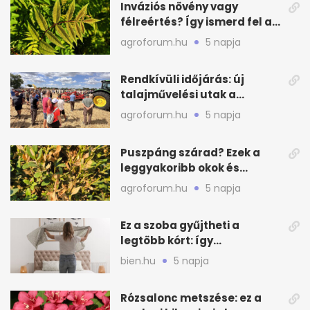
Inváziós növény vagy
félreértés? Így ismerd fel a
valódi kockázatot
agroforum.hu
5 napja
Rendkívüli időjárás: új
talajművelési utak a
gazdáknak
agroforum.hu
5 napja
Puszpáng szárad? Ezek a
leggyakoribb okok és
teendők
agroforum.hu
5 napja
Ez a szoba gyűjtheti a
legtöbb kórt: így
mélytisztítsd otthon
bien.hu
5 napja
Rózsalonc metszése: ez a