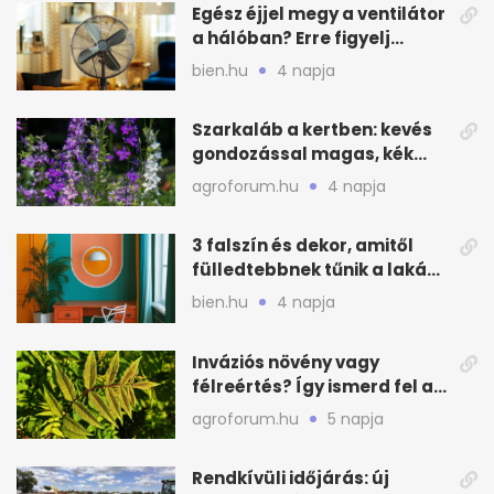
Egész éjjel megy a ventilátor
a hálóban? Erre figyelj
alvásnál nyáron
bien.hu
4 napja
Szarkaláb a kertben: kevés
gondozással magas, kék
virágfalat ad
agroforum.hu
4 napja
3 falszín és dekor, amitől
fülledtebbnek tűnik a lakás
nyáron
bien.hu
4 napja
Inváziós növény vagy
félreértés? Így ismerd fel a
valódi kockázatot
agroforum.hu
5 napja
Rendkívüli időjárás: új