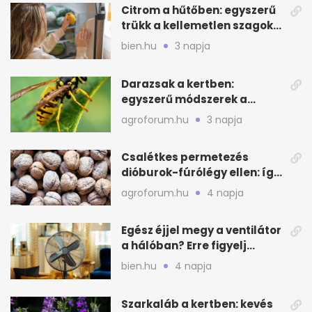
Citrom a hűtőben: egyszerű
trükk a kellemetlen szagok
ellen
bien.hu
3 napja
Darazsak a kertben:
egyszerű módszerek a
távoltartásukra nyáron
agroforum.hu
3 napja
Csalétkes permetezés
dióburok-fúrólégy ellen: így
csináld a kertben
agroforum.hu
4 napja
Egész éjjel megy a ventilátor
a hálóban? Erre figyelj
alvásnál nyáron
bien.hu
4 napja
Szarkaláb a kertben: kevés