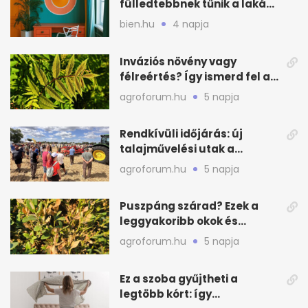
fülledtebbnek tűnik a lakás
nyáron
bien.hu
4 napja
Inváziós növény vagy
félreértés? Így ismerd fel a
valódi kockázatot
agroforum.hu
5 napja
Rendkívüli időjárás: új
talajművelési utak a
gazdáknak
agroforum.hu
5 napja
Puszpáng szárad? Ezek a
leggyakoribb okok és
teendők
agroforum.hu
5 napja
Ez a szoba gyűjtheti a
legtöbb kórt: így