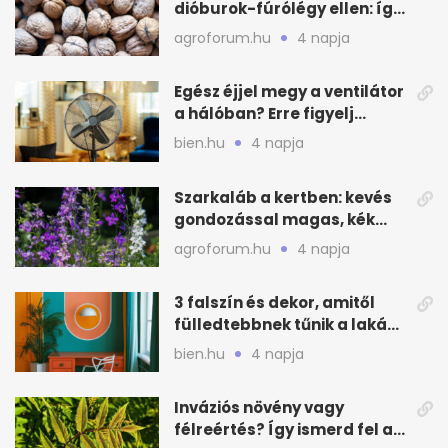
dióburok-fúrólégy ellen: így
csináld a kertben
agroforum.hu
4 napja
Egész éjjel megy a ventilátor
a hálóban? Erre figyelj
alvásnál nyáron
bien.hu
4 napja
Szarkaláb a kertben: kevés
gondozással magas, kék
virágfalat ad
agroforum.hu
4 napja
3 falszín és dekor, amitől
fülledtebbnek tűnik a lakás
nyáron
bien.hu
4 napja
Inváziós növény vagy
félreértés? Így ismerd fel a