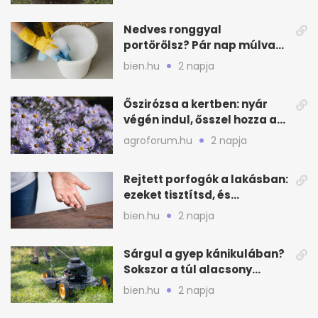
Nedves ronggyal
portörölsz? Pár nap múlva
ezért porosodik vissza a
bien.hu
2 napja
bútor
Őszirózsa a kertben: nyár
végén indul, ősszel hozza a
színét
agroforum.hu
2 napja
Rejtett porfogók a lakásban:
ezeket tisztítsd, és
ritkábban porolhatsz
bien.hu
2 napja
Sárgul a gyep kánikulában?
Sokszor a túl alacsony
fűnyírás a gond
bien.hu
2 napja