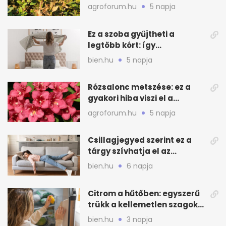
teendők
agroforum.hu
5 napja
Ez a szoba gyűjtheti a
legtöbb kórt: így
mélytisztítsd otthon
bien.hu
5 napja
Rózsalonc metszése: ez a
gyakori hiba viszi el a
virágzást
agroforum.hu
5 napja
Csillagjegyed szerint ez a
tárgy szívhatja el az
otthonod energiáját
bien.hu
6 napja
Citrom a hűtőben: egyszerű
trükk a kellemetlen szagok
ellen
bien.hu
3 napja