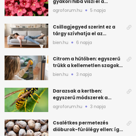
gyakori hiba viszi el a
virágzást
agroforum.hu
5 napja
Csillagjegyed szerint ez a
tárgy szívhatja el az
otthonod energiáját
bien.hu
6 napja
Citrom a hűtőben: egyszerű
trükk a kellemetlen szagok
ellen
bien.hu
3 napja
Darazsak a kertben:
egyszerű módszerek a
távoltartásukra nyáron
agroforum.hu
3 napja
Csalétkes permetezés
dióburok-fúrólégy ellen: így