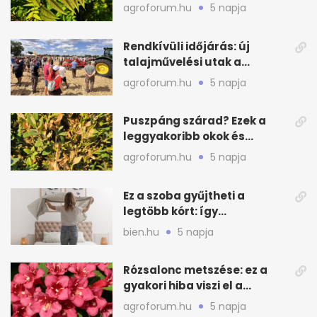
valódi kockázatot
agroforum.hu
5 napja
Rendkívüli időjárás: új
talajművelési utak a
gazdáknak
agroforum.hu
5 napja
Puszpáng szárad? Ezek a
leggyakoribb okok és
teendők
agroforum.hu
5 napja
Ez a szoba gyűjtheti a
legtöbb kórt: így
mélytisztítsd otthon
bien.hu
5 napja
Rózsalonc metszése: ez a
gyakori hiba viszi el a
virágzást
agroforum.hu
5 napja