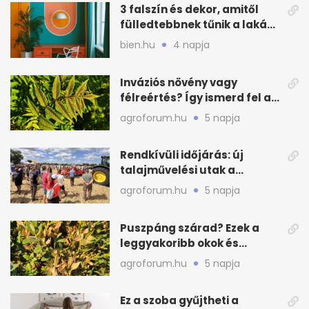
3 falszín és dekor, amitől
fülledtebbnek tűnik a lakás
nyáron
bien.hu
4 napja
Inváziós növény vagy
félreértés? Így ismerd fel a
valódi kockázatot
agroforum.hu
5 napja
Rendkívüli időjárás: új
talajművelési utak a
gazdáknak
agroforum.hu
5 napja
Puszpáng szárad? Ezek a
leggyakoribb okok és
teendők
agroforum.hu
5 napja
Ez a szoba gyűjtheti a