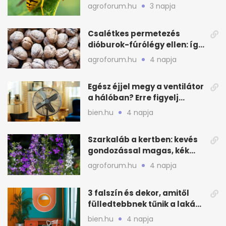
távoltartásukra nyáron
agroforum.hu
3 napja
Csalétkes permetezés
dióburok-fúrólégy ellen: így
csináld a kertben
agroforum.hu
4 napja
Egész éjjel megy a ventilátor
a hálóban? Erre figyelj
alvásnál nyáron
bien.hu
4 napja
Szarkaláb a kertben: kevés
gondozással magas, kék
virágfalat ad
agroforum.hu
4 napja
3 falszín és dekor, amitől
fülledtebbnek tűnik a lakás
nyáron
bien.hu
4 napja