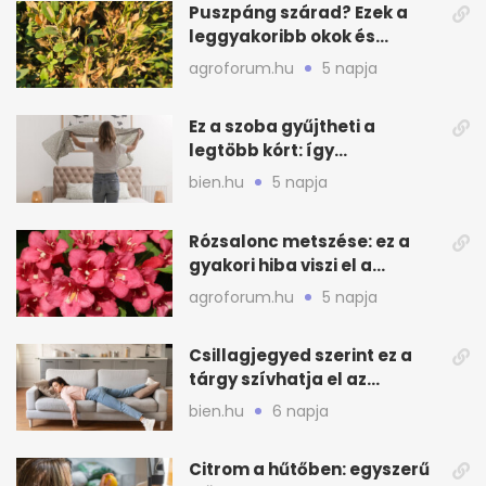
Puszpáng szárad? Ezek a
leggyakoribb okok és
teendők
agroforum.hu
5 napja
Ez a szoba gyűjtheti a
legtöbb kórt: így
mélytisztítsd otthon
bien.hu
5 napja
Rózsalonc metszése: ez a
gyakori hiba viszi el a
virágzást
agroforum.hu
5 napja
Csillagjegyed szerint ez a
tárgy szívhatja el az
otthonod energiáját
bien.hu
6 napja
Citrom a hűtőben: egyszerű