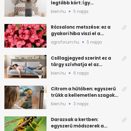
legtöbb kórt: így
mélytisztítsd otthon
bien.hu
5 napja
Rózsalonc metszése: ez a
gyakori hiba viszi el a
virágzást
agroforum.hu
5 napja
Csillagjegyed szerint ez a
tárgy szívhatja el az
otthonod energiáját
bien.hu
6 napja
Citrom a hűtőben: egyszerű
trükk a kellemetlen szagok
ellen
bien.hu
3 napja
Darazsak a kertben:
egyszerű módszerek a