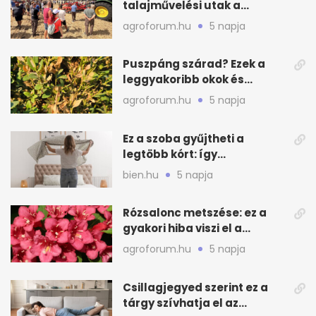
talajművelési utak a
gazdáknak
agroforum.hu
5 napja
Puszpáng szárad? Ezek a
leggyakoribb okok és
teendők
agroforum.hu
5 napja
Ez a szoba gyűjtheti a
legtöbb kórt: így
mélytisztítsd otthon
bien.hu
5 napja
Rózsalonc metszése: ez a
gyakori hiba viszi el a
virágzást
agroforum.hu
5 napja
Csillagjegyed szerint ez a
tárgy szívhatja el az