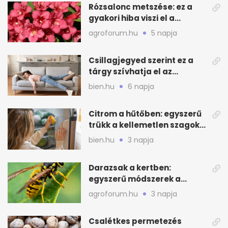
Rózsalonc metszése: ez a
gyakori hiba viszi el a
virágzást
agroforum.hu
5 napja
Csillagjegyed szerint ez a
tárgy szívhatja el az
otthonod energiáját
bien.hu
6 napja
Citrom a hűtőben: egyszerű
trükk a kellemetlen szagok
ellen
bien.hu
3 napja
Darazsak a kertben:
egyszerű módszerek a
távoltartásukra nyáron
agroforum.hu
3 napja
Csalétkes permetezés