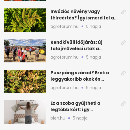
Inváziós növény vagy
félreértés? Így ismerd fel a
valódi kockázatot
agroforum.hu
5 napja
Rendkívüli időjárás: új
talajművelési utak a
gazdáknak
agroforum.hu
5 napja
Puszpáng szárad? Ezek a
leggyakoribb okok és
teendők
agroforum.hu
5 napja
Ez a szoba gyűjtheti a
legtöbb kórt: így
mélytisztítsd otthon
bien.hu
5 napja