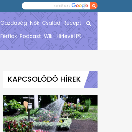
Gazdaság
Nők
Család
Recept
Férfiak
Podcast
Wiki
Hírlevél 💌
KAPCSOLÓDÓ HÍREK