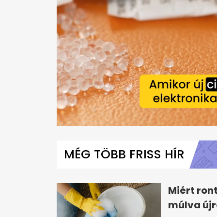
0
seconds
of
MÉG TÖBB FRISS HÍR
57
seconds
Volume
0%
Miért ron
múlva újr