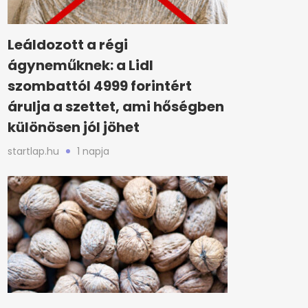
Leáldozott a régi
ágyneműknek: a Lidl
szombattól 4999 forintért
árulja a szettet, ami hőségben
különösen jól jöhet
startlap.hu
1 napja