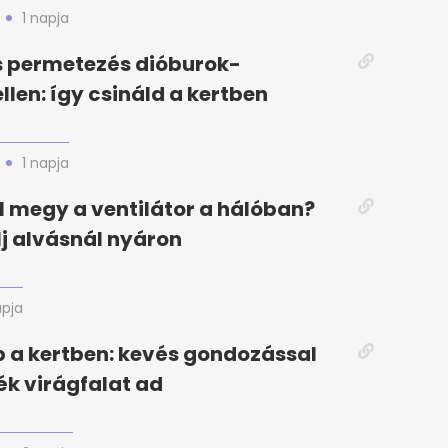
1 napja
s permetezés dióburok-
llen: így csináld a kertben
1 napja
el megy a ventilátor a hálóban?
elj alvásnál nyáron
apja
 a kertben: kevés gondozással
k virágfalat ad