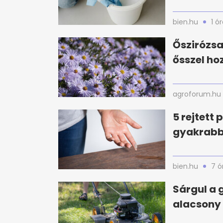
bien.hu
1 ó
Őszirózsa
ősszel ho
agroforum.hu
5 rejtett
gyakrabba
bien.hu
7 ó
Sárgul a 
alacsony 