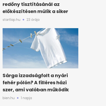
redőny tisztításánál az
előkészítésen múlik a siker
startlap.hu
23 órája
Sárga izzadságfolt a nyári
fehér pólón? A filléres házi
szer, ami valóban működik
bien.hu
1 napja