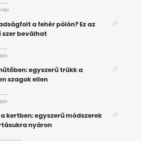
órája
adságfolt a fehér pólón? Ez az
i szer beválhat
apja
hűtőben: egyszerű trükk a
en szagok ellen
apja
a kertben: egyszerű módszerek
rtásukra nyáron