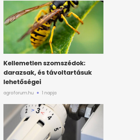
Kellemetlen szomszédok:
darazsak, és távoltartásuk
lehetőségei
agroforum.hu
1 napja