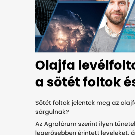
Olajfa levélfol
a sötét foltok é
Sötét foltok jelentek meg az olajfa
sárgulnak?
Az Agrofórum szerint ilyen tünete
legerősebben érintett leveleket, 