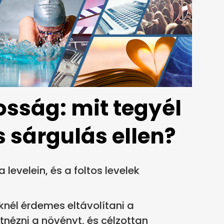
tosság: mit tegyél
s sárgulás ellen?
 levelein, és a foltos levelek
knél érdemes eltávolítani a
átnézni a növényt, és célzottan