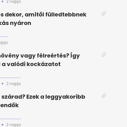
2 napja
 és dekor, amitől fülledtebbnek
akás nyáron
apja
növény vagy félreértés? Így
l a valódi kockázatot
2 napja
szárad? Ezek a leggyakoribb
eendők
2 napja