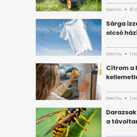
bien.hu
10 
Sárga izz
olcsó ház
bien.hu
1 n
Citrom a 
kellemetl
bien.hu
1 n
Darazsak 
a távolta