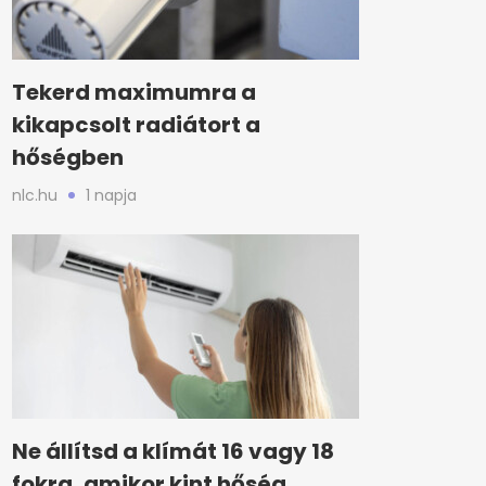
Tekerd maximumra a
kikapcsolt radiátort a
hőségben
nlc.hu
1 napja
Ne állítsd a klímát 16 vagy 18
fokra, amikor kint hőség