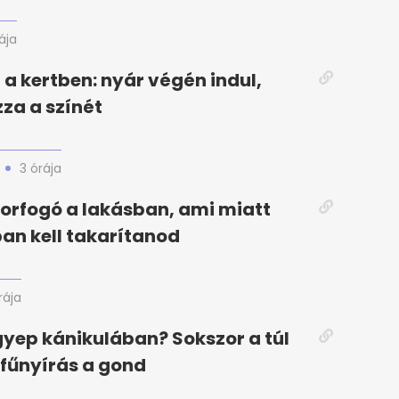
rája
 a kertben: nyár végén indul,
zza a színét
3 órája
 porfogó a lakásban, ami miatt
n kell takarítanod
rája
gyep kánikulában? Sokszor a túl
fűnyírás a gond