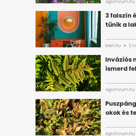
agroforum.hu
3 falszín
tűnik a l
bien.hu
2 n
Inváziós 
ismerd fe
agroforum.hu
Puszpáng 
okok és t
agroforum.hu