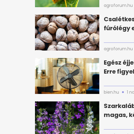
agroforum.hu
Csalétke
fúrólégy e
agroforum.hu
Egész éjj
Erre figy
bien.hu
1 n
Szarkaláb
magas, ké