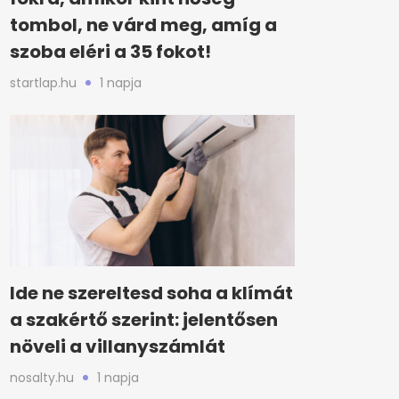
tombol, ne várd meg, amíg a
szoba eléri a 35 fokot!
startlap.hu
1 napja
Ide ne szereltesd soha a klímát
a szakértő szerint: jelentősen
növeli a villanyszámlát
nosalty.hu
1 napja