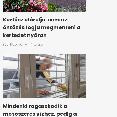
Kertész elárulja: nem az
öntözés fogja megmenteni a
kertedet nyáron
startlap.hu
14 órája
Mindenki ragaszkodik a
mosószeres vízhez, pedig a