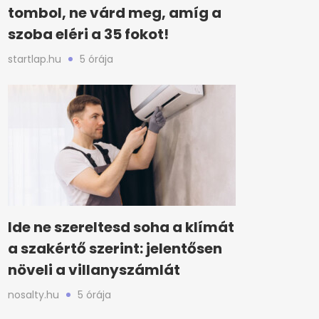
tombol, ne várd meg, amíg a
szoba eléri a 35 fokot!
startlap.hu
5 órája
Ide ne szereltesd soha a klímát
a szakértő szerint: jelentősen
növeli a villanyszámlát
nosalty.hu
5 órája