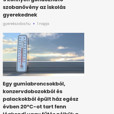
szobanövény az iskolás
gyerekednek
gyerekszoba.hu
1 napja
Egy gumiabroncsokból,
konzervdobozokból és
palackokból épült ház egész
évben 20°C-ot tart fenn