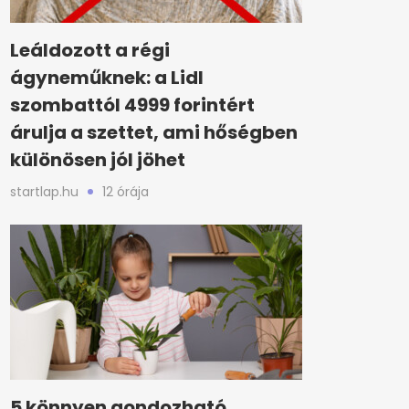
Leáldozott a régi
ágyneműknek: a Lidl
szombattól 4999 forintért
árulja a szettet, ami hőségben
különösen jól jöhet
startlap.hu
12 órája
5 könnyen gondozható