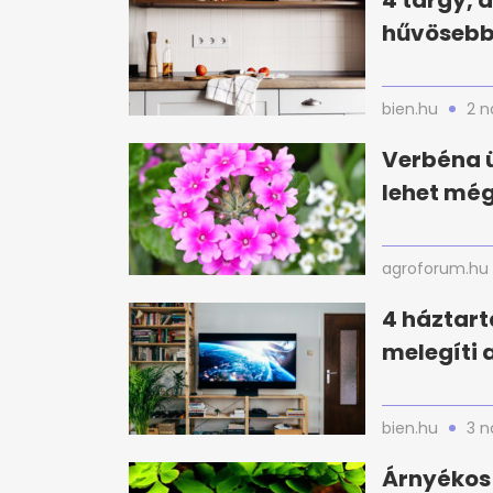
4 tárgy, 
hűvösebbn
bien.hu
2 n
Verbéna ü
lehet még
agroforum.hu
4 háztart
melegíti 
bien.hu
3 n
Árnyékos 