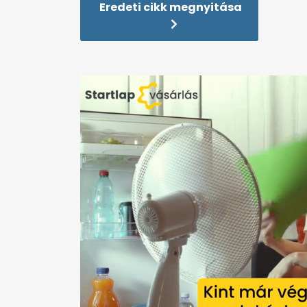
Eredeti cikk megnyitása