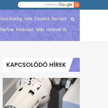
Gazdaság
Nők
Család
Recept
Férfiak
Podcast
Wiki
Hírlevél 💌
KAPCSOLÓDÓ HÍREK