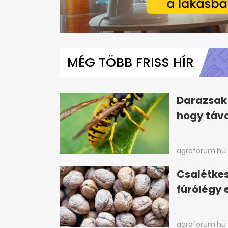
0
seconds
of
MÉG TÖBB FRISS HÍR
54
seconds
Volume
0%
Darazsak 
hogy távo
agroforum.hu
Csalétke
fúrólégy e
agroforum.hu