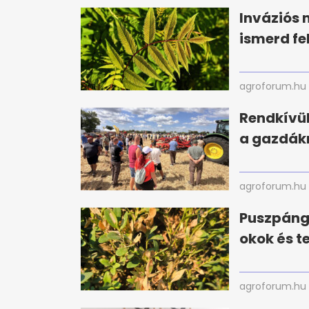
Inváziós 
ismerd fe
agroforum.hu
Rendkívül
a gazdák
agroforum.hu
Puszpáng 
okok és t
agroforum.hu