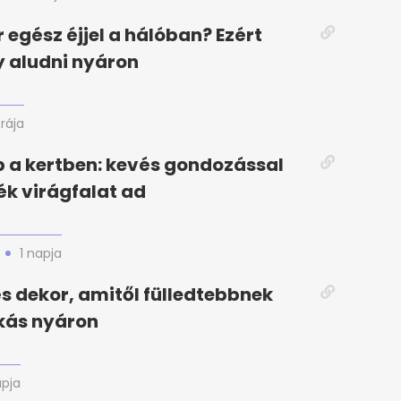
r egész éjjel a hálóban? Ezért
y aludni nyáron
órája
 a kertben: kevés gondozással
k virágfalat ad
1 napja
 és dekor, amitől fülledtebbnek
akás nyáron
apja