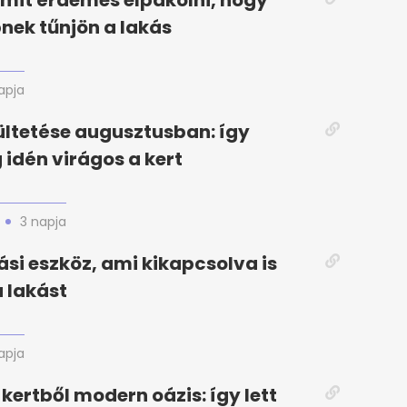
amit érdemes elpakolni, hogy
ek tűnjön a lakás
apja
ltetése augusztusban: így
 idén virágos a kert
3 napja
ási eszköz, ami kikapcsolva is
a lakást
apja
kertből modern oázis: így lett