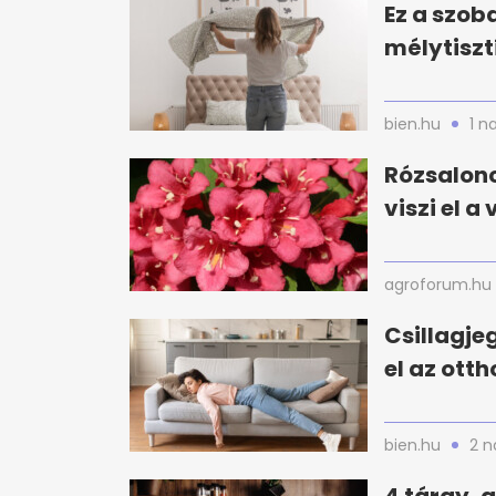
Ez a szoba
mélytiszt
bien.hu
1 n
Rózsalonc
viszi el a
agroforum.hu
Csillagje
el az ott
bien.hu
2 n