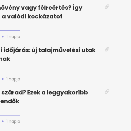
növény vagy félreértés? Így
l a valódi kockázatot
1 napja
i időjárás: új talajművelési utak
nak
1 napja
szárad? Ezek a leggyakoribb
eendők
1 napja