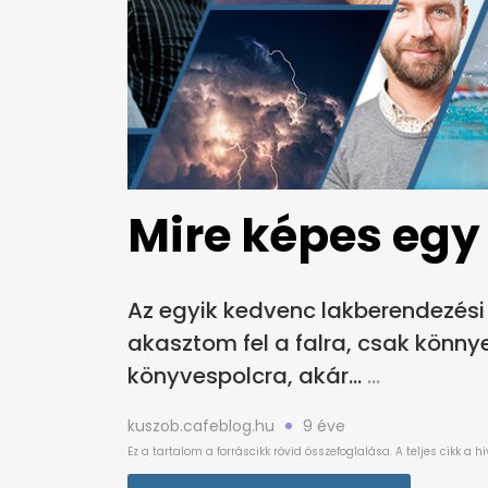
Mire képes egy
Az egyik kedvenc lakberendezési
akasztom fel a falra, csak könn
könyvespolcra, akár...
kuszob.cafeblog.hu
9 éve