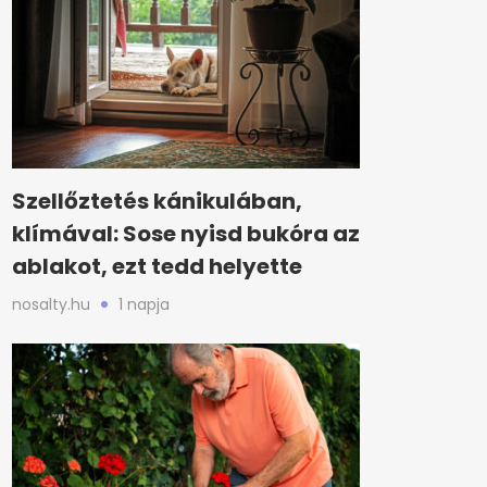
Szellőztetés kánikulában,
klímával: Sose nyisd bukóra az
ablakot, ezt tedd helyette
nosalty.hu
1 napja