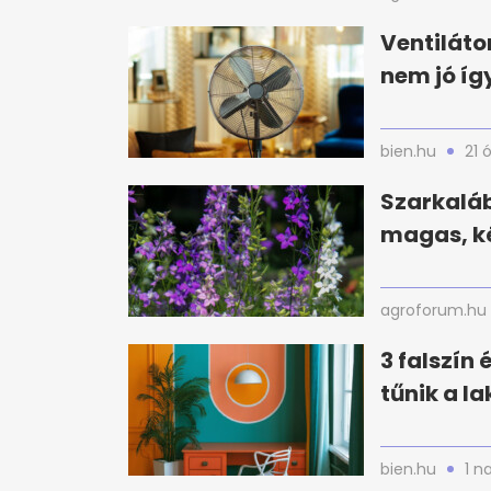
Ventiláto
nem jó íg
bien.hu
21 
Szarkaláb
magas, ké
agroforum.hu
3 falszín
tűnik a l
bien.hu
1 n