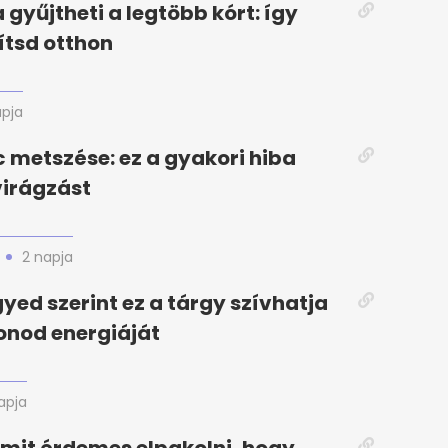
 gyűjtheti a legtöbb kórt: így
ítsd otthon
apja
 metszése: ez a gyakori hiba
 virágzást
2 napja
gyed szerint ez a tárgy szívhatja
honod energiáját
apja