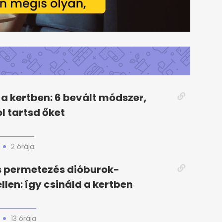
a kertben: 6 bevált módszer,
l tartsd őket
2 órája
s permetezés dióburok-
llen: így csináld a kertben
13 órája