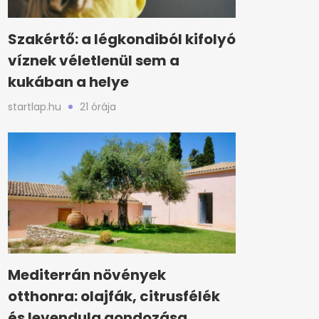
Szakértő: a légkondiból kifolyó
víznek véletlenül sem a
kukában a helye
startlap.hu
21 órája
Mediterrán növények
otthonra: olajfák, citrusfélék
és levendula gondozása