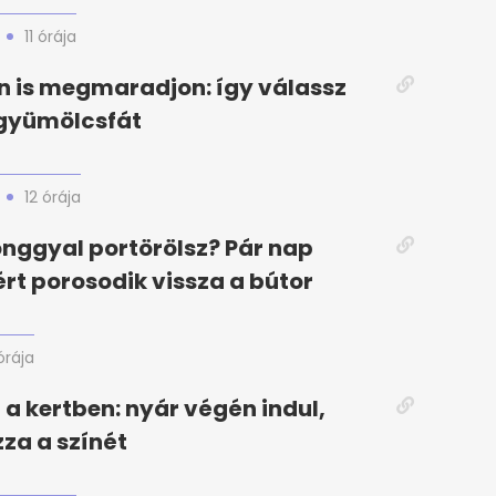
11 órája
 is megmaradjon: így válassz
 gyümölcsfát
12 órája
nggyal portörölsz? Pár nap
rt porosodik vissza a bútor
órája
 a kertben: nyár végén indul,
zza a színét