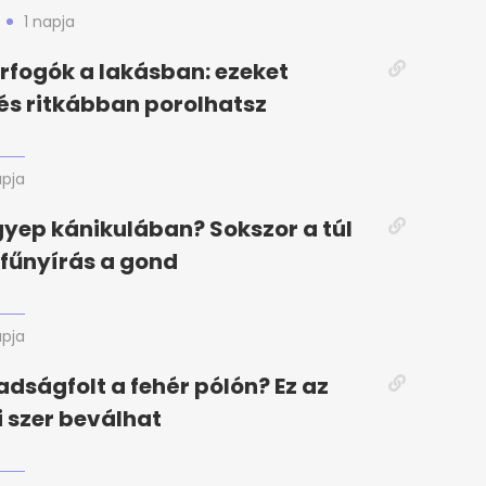
1 napja
orfogók a lakásban: ezeket
, és ritkábban porolhatsz
apja
gyep kánikulában? Sokszor a túl
fűnyírás a gond
apja
adságfolt a fehér pólón? Ez az
i szer beválhat