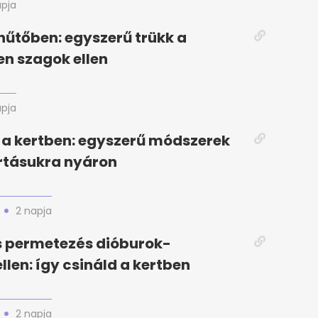
apja
hűtőben: egyszerű trükk a
en szagok ellen
apja
a kertben: egyszerű módszerek
rtásukra nyáron
2 napja
s permetezés dióburok-
llen: így csináld a kertben
2 napja