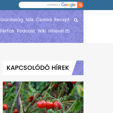
Gazdaság
Nők
Család
Recept
Férfiak
Podcast
Wiki
Hírlevél 💌
KAPCSOLÓDÓ HÍREK