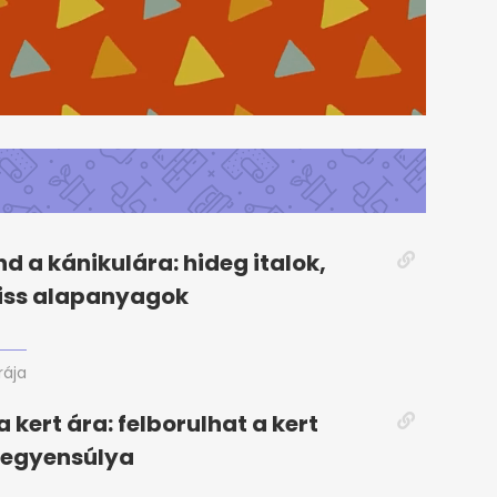
nd a kánikulára: hideg italok,
riss alapanyagok
rája
ta kert ára: felborulhat a kert
 egyensúlya