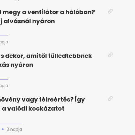
el megy a ventilátor a hálóban?
elj alvásnál nyáron
apja
 és dekor, amitől fülledtebbnek
akás nyáron
apja
növény vagy félreértés? Így
l a valódi kockázatot
3 napja