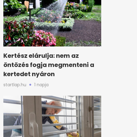
Kertész elárulja: nem az
öntözés fogja megmenteni a
kertedet nyáron
startlap.hu
1 napja