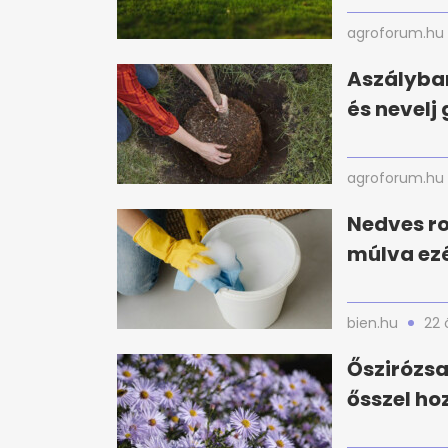
agroforum.hu
Aszályban
és nevelj
agroforum.hu
Nedves ro
múlva ezé
bien.hu
22 
Őszirózsa
ősszel ho