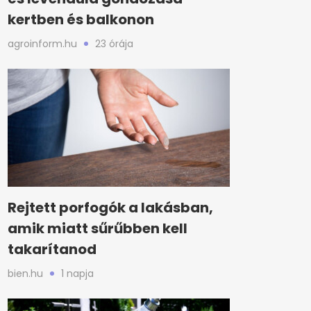
kertben és balkonon
agroinform.hu
23 órája
Rejtett porfogók a lakásban,
amik miatt sűrűbben kell
takarítanod
bien.hu
1 napja