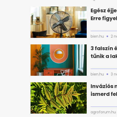
Egész éjj
Erre figy
bien.hu
2 n
3 falszín
tűnik a l
bien.hu
3 n
Inváziós 
ismerd fe
agroforum.hu