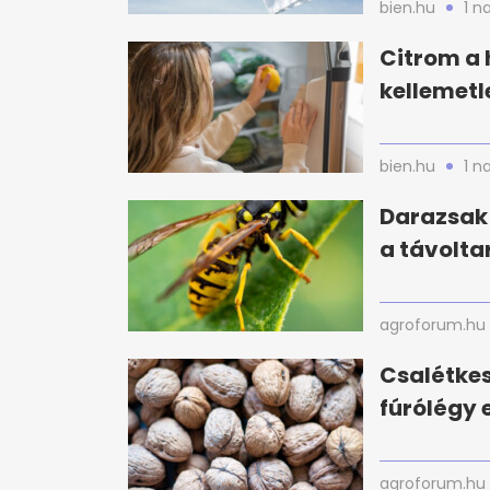
bien.hu
1 n
Citrom a 
kellemetl
bien.hu
1 n
Darazsak 
a távolta
agroforum.hu
Csalétke
fúrólégy e
agroforum.hu