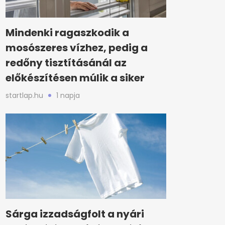
Mindenki ragaszkodik a
mosószeres vízhez, pedig a
redőny tisztításánál az
előkészítésen múlik a siker
startlap.hu
1 napja
Sárga izzadságfolt a nyári