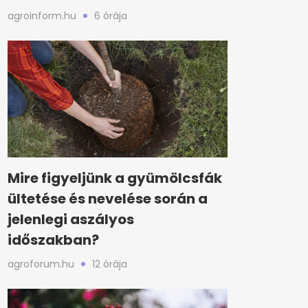
agroinform.hu
6 órája
Mire figyeljünk a gyümölcsfák
ültetése és nevelése során a
jelenlegi aszályos
időszakban?
agroforum.hu
12 órája