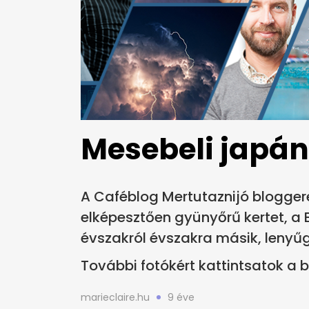
Mesebeli japá
A Caféblog Mertutaznijó blogger
elképesztően gyünyőrű kertet, a
évszakról évszakra másik, lenyű
További fotókért kattintsatok a b
marieclaire.hu
9 éve