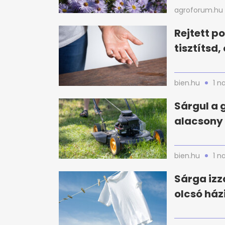
agroforum.hu
Rejtett p
tisztítsd
bien.hu
1 n
Sárgul a 
alacsony 
bien.hu
1 n
Sárga izz
olcsó ház