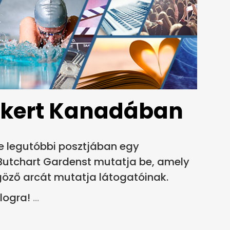
nkert Kanadában
e legutóbbi posztjában egy
 Butchart Gardenst mutatja be, amely
göző arcát mutatja látogatóinak.
logra!