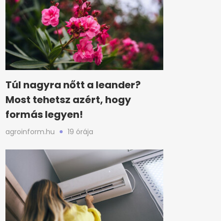
Túl nagyra nőtt a leander?
Most tehetsz azért, hogy
formás legyen!
agroinform.hu
19 órája