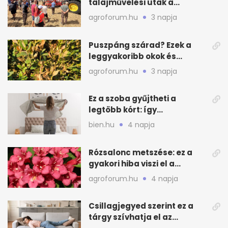
talajművelési utak a
gazdáknak
agroforum.hu
3 napja
Puszpáng szárad? Ezek a
leggyakoribb okok és
teendők
agroforum.hu
3 napja
Ez a szoba gyűjtheti a
legtöbb kórt: így
mélytisztítsd otthon
bien.hu
4 napja
Rózsalonc metszése: ez a
gyakori hiba viszi el a
virágzást
agroforum.hu
4 napja
Csillagjegyed szerint ez a
tárgy szívhatja el az