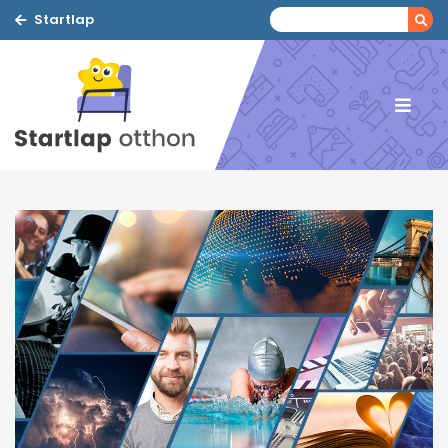
Startlap