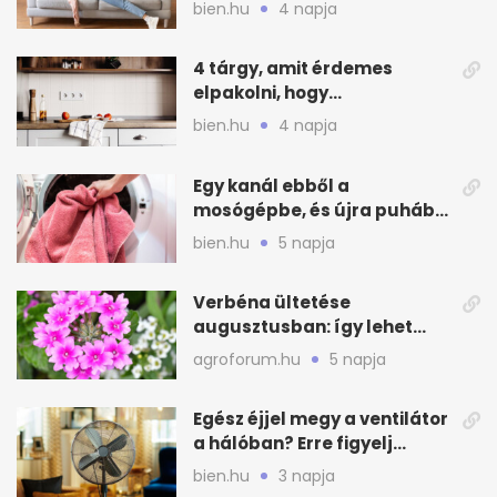
otthonod energiáját
bien.hu
4 napja
4 tárgy, amit érdemes
elpakolni, hogy
hűvösebbnek tűnjön a lakás
bien.hu
4 napja
Egy kanál ebből a
mosógépbe, és újra puhább
lesz a törölköző
bien.hu
5 napja
Verbéna ültetése
augusztusban: így lehet
még idén virágos a kert
agroforum.hu
5 napja
Egész éjjel megy a ventilátor
a hálóban? Erre figyelj
alvásnál nyáron
bien.hu
3 napja