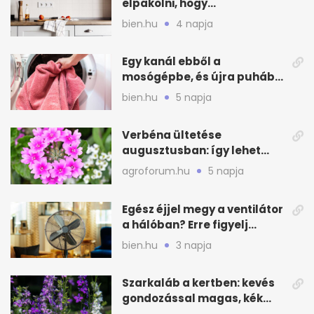
elpakolni, hogy
hűvösebbnek tűnjön a lakás
bien.hu
4 napja
Egy kanál ebből a
mosógépbe, és újra puhább
lesz a törölköző
bien.hu
5 napja
Verbéna ültetése
augusztusban: így lehet
még idén virágos a kert
agroforum.hu
5 napja
Egész éjjel megy a ventilátor
a hálóban? Erre figyelj
alvásnál nyáron
bien.hu
3 napja
Szarkaláb a kertben: kevés
gondozással magas, kék
virágfalat ad