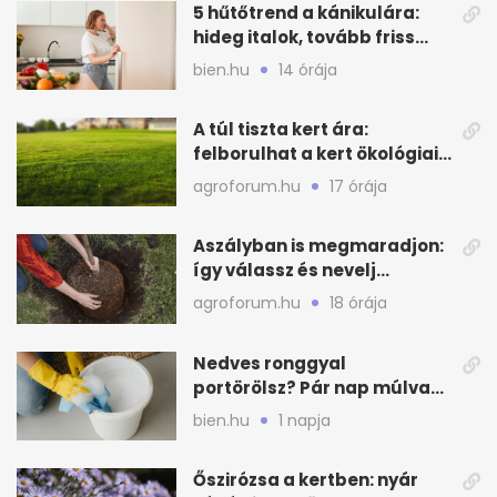
5 hűtőtrend a kánikulára:
hideg italok, tovább friss
alapanyagok
bien.hu
14 órája
A túl tiszta kert ára:
felborulhat a kert ökológiai
egyensúlya
agroforum.hu
17 órája
Aszályban is megmaradjon:
így válassz és nevelj
gyümölcsfát
agroforum.hu
18 órája
Nedves ronggyal
portörölsz? Pár nap múlva
ezért porosodik vissza a
bien.hu
1 napja
bútor
Őszirózsa a kertben: nyár