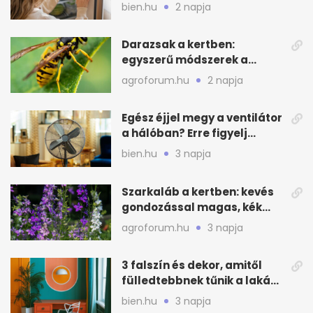
ellen
bien.hu
2 napja
Darazsak a kertben:
egyszerű módszerek a
távoltartásukra nyáron
agroforum.hu
2 napja
Egész éjjel megy a ventilátor
a hálóban? Erre figyelj
alvásnál nyáron
bien.hu
3 napja
Szarkaláb a kertben: kevés
gondozással magas, kék
virágfalat ad
agroforum.hu
3 napja
3 falszín és dekor, amitől
fülledtebbnek tűnik a lakás
nyáron
bien.hu
3 napja