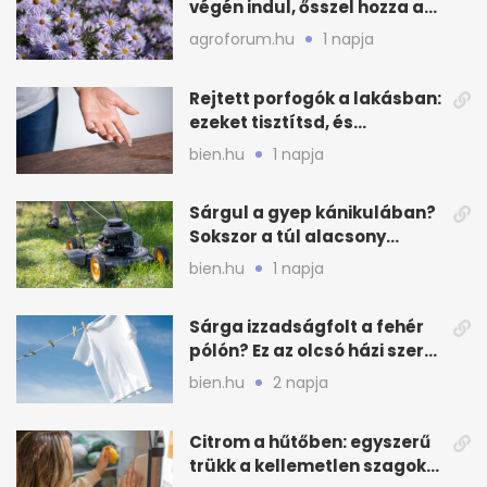
végén indul, ősszel hozza a
színét
agroforum.hu
1 napja
Rejtett porfogók a lakásban:
ezeket tisztítsd, és
ritkábban porolhatsz
bien.hu
1 napja
Sárgul a gyep kánikulában?
Sokszor a túl alacsony
fűnyírás a gond
bien.hu
1 napja
Sárga izzadságfolt a fehér
pólón? Ez az olcsó házi szer
beválhat
bien.hu
2 napja
Citrom a hűtőben: egyszerű
trükk a kellemetlen szagok