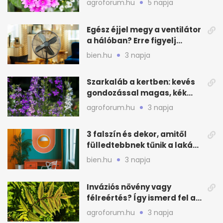
agroforum.hu
5 napja
Egész éjjel megy a ventilátor
a hálóban? Erre figyelj
alvásnál nyáron
bien.hu
3 napja
Szarkaláb a kertben: kevés
gondozással magas, kék
virágfalat ad
agroforum.hu
3 napja
3 falszín és dekor, amitől
fülledtebbnek tűnik a lakás
nyáron
bien.hu
3 napja
Inváziós növény vagy
félreértés? Így ismerd fel a
valódi kockázatot
agroforum.hu
3 napja