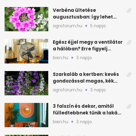
Verbéna ültetése
augusztusban: így lehet
még idén virágos a kert
agroforum.hu
5 napja
Egész éjjel megy a ventilátor
a hálóban? Erre figyelj
alvásnál nyáron
bien.hu
3 napja
Szarkaláb a kertben: kevés
gondozással magas, kék
virágfalat ad
agroforum.hu
3 napja
3 falszín és dekor, amitől
fülledtebbnek tűnik a lakás
nyáron
bien.hu
3 napja