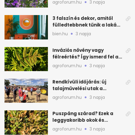
agroforum.hu
3 napja
3 falszín és dekor, amitől
fülledtebbnek tűnik a lakás
nyáron
bien.hu
3 napja
Inváziós növény vagy
félreértés? Így ismerd fel a
valódi kockázatot
agroforum.hu
3 napja
Rendkívüli időjárás: új
talajművelési utak a
gazdáknak
agroforum.hu
3 napja
Puszpáng szárad? Ezek a
leggyakoribb okok és
teendők
agroforum.hu
3 napja