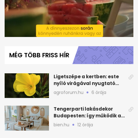
0
seconds
of
MÉG TÖBB FRISS HÍR
1
minute,
28
seconds
Ligetszépe a kertben: este
nyíló virágával nyugtató
látvány
agroforum.hu
6 órája
Tengerparti lakásdekor
Budapesten: így működik a
kagylós, homokszínű trend
bien.hu
12 órája