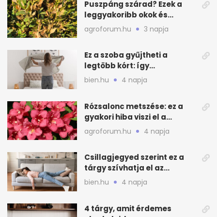
Puszpáng szárad? Ezek a
leggyakoribb okok és
teendők
agroforum.hu
3 napja
Ez a szoba gyűjtheti a
legtöbb kórt: így
mélytisztítsd otthon
bien.hu
4 napja
Rózsalonc metszése: ez a
gyakori hiba viszi el a
virágzást
agroforum.hu
4 napja
Csillagjegyed szerint ez a
tárgy szívhatja el az
otthonod energiáját
bien.hu
4 napja
4 tárgy, amit érdemes