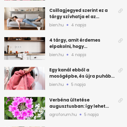
Csillagjegyed szerint ez a
tárgy szívhatja el az
otthonod energiáját
bien.hu
4 napja
4 tárgy, amit érdemes
elpakolni, hogy
hűvösebbnek tűnjön a lakás
bien.hu
4 napja
Egy kanál ebből a
mosógépbe, és újra puhább
lesz a törölköző
bien.hu
5 napja
Verbéna ültetése
augusztusban: így lehet
még idén virágos a kert
agroforum.hu
5 napja