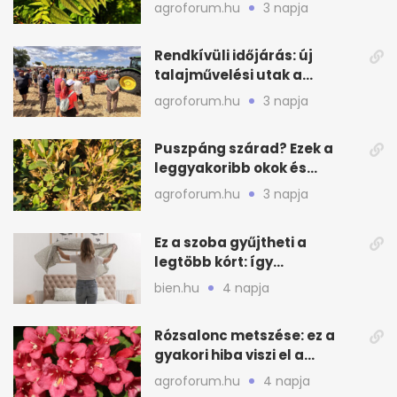
valódi kockázatot
agroforum.hu
3 napja
Rendkívüli időjárás: új
talajművelési utak a
gazdáknak
agroforum.hu
3 napja
Puszpáng szárad? Ezek a
leggyakoribb okok és
teendők
agroforum.hu
3 napja
Ez a szoba gyűjtheti a
legtöbb kórt: így
mélytisztítsd otthon
bien.hu
4 napja
Rózsalonc metszése: ez a
gyakori hiba viszi el a
virágzást
agroforum.hu
4 napja