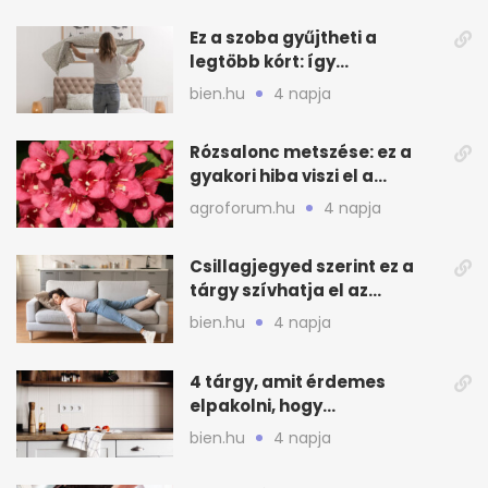
Ez a szoba gyűjtheti a
legtöbb kórt: így
mélytisztítsd otthon
bien.hu
4 napja
Rózsalonc metszése: ez a
gyakori hiba viszi el a
virágzást
agroforum.hu
4 napja
Csillagjegyed szerint ez a
tárgy szívhatja el az
otthonod energiáját
bien.hu
4 napja
4 tárgy, amit érdemes
elpakolni, hogy
hűvösebbnek tűnjön a lakás
bien.hu
4 napja