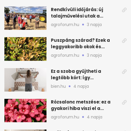
Rendkívüli időjárás: új
talajművelési utak a
gazdáknak
agroforum.hu
3 napja
Puszpáng szárad? Ezek a
leggyakoribb okok és
teendők
agroforum.hu
3 napja
Ez a szoba gyűjtheti a
legtöbb kórt: így
mélytisztítsd otthon
bien.hu
4 napja
Rózsalonc metszése: ez a
gyakori hiba viszi el a
virágzást
agroforum.hu
4 napja