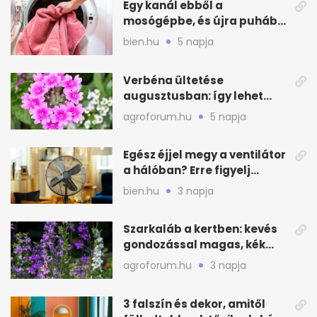
Egy kanál ebből a
mosógépbe, és újra puhább
lesz a törölköző
bien.hu
5 napja
Verbéna ültetése
augusztusban: így lehet
még idén virágos a kert
agroforum.hu
5 napja
Egész éjjel megy a ventilátor
a hálóban? Erre figyelj
alvásnál nyáron
bien.hu
3 napja
Szarkaláb a kertben: kevés
gondozással magas, kék
virágfalat ad
agroforum.hu
3 napja
3 falszín és dekor, amitől