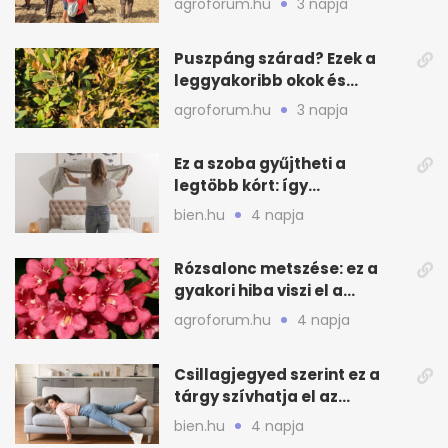
agroforum.hu
3 napja
Puszpáng szárad? Ezek a
leggyakoribb okok és
teendők
agroforum.hu
3 napja
Ez a szoba gyűjtheti a
legtöbb kórt: így
mélytisztítsd otthon
bien.hu
4 napja
Rózsalonc metszése: ez a
gyakori hiba viszi el a
virágzást
agroforum.hu
4 napja
Csillagjegyed szerint ez a
tárgy szívhatja el az
otthonod energiáját
bien.hu
4 napja