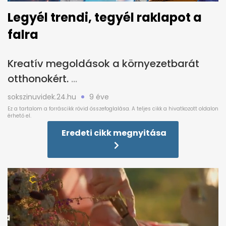
Legyél trendi, tegyél raklapot a
falra
Kreatív megoldások a környezetbarát
otthonokért.
sokszinuvidek.24.hu
9 éve
Eredeti cikk megnyitása