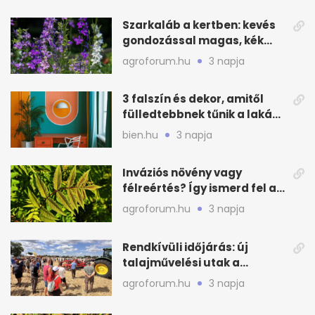
Szarkaláb a kertben: kevés
gondozással magas, kék
virágfalat ad
agroforum.hu
3 napja
3 falszín és dekor, amitől
fülledtebbnek tűnik a lakás
nyáron
bien.hu
3 napja
Inváziós növény vagy
félreértés? Így ismerd fel a
valódi kockázatot
agroforum.hu
3 napja
Rendkívüli időjárás: új
talajművelési utak a
gazdáknak
agroforum.hu
3 napja