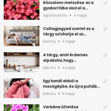
Rózsalonc metszése: ez a
gyakori hiba viszi el a
virágzást
agroforum.hu
4 napja
Csillagjegyed szerint ez a
tárgy szívhatja el az
otthonod energiáját
bien.hu
4 napja
4 tárgy, amit érdemes
elpakolni, hogy
hűvösebbnek tűnjön a lakás
bien.hu
4 napja
Egy kanál ebből a
mosógépbe, és újra puhább
lesz a törölköző
bien.hu
5 napja
Verbéna ültetése