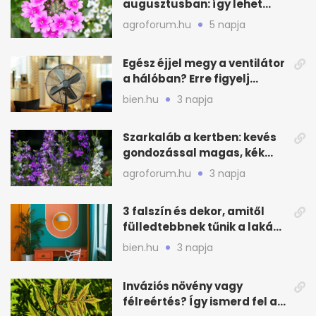
augusztusban: így lehet
még idén virágos a kert
agroforum.hu
5 napja
Egész éjjel megy a ventilátor
a hálóban? Erre figyelj
alvásnál nyáron
bien.hu
3 napja
Szarkaláb a kertben: kevés
gondozással magas, kék
virágfalat ad
agroforum.hu
3 napja
3 falszín és dekor, amitől
fülledtebbnek tűnik a lakás
nyáron
bien.hu
3 napja
Inváziós növény vagy
félreértés? Így ismerd fel a