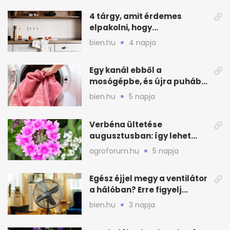
4 tárgy, amit érdemes
elpakolni, hogy
hűvösebbnek tűnjön a lakás
bien.hu
4 napja
Egy kanál ebből a
mosógépbe, és újra puhább
lesz a törölköző
bien.hu
5 napja
Verbéna ültetése
augusztusban: így lehet
még idén virágos a kert
agroforum.hu
5 napja
Egész éjjel megy a ventilátor
a hálóban? Erre figyelj
alvásnál nyáron
bien.hu
3 napja