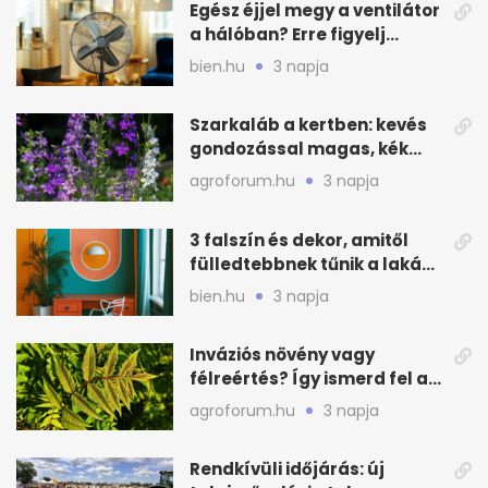
Egész éjjel megy a ventilátor
a hálóban? Erre figyelj
alvásnál nyáron
bien.hu
3 napja
Szarkaláb a kertben: kevés
gondozással magas, kék
virágfalat ad
agroforum.hu
3 napja
3 falszín és dekor, amitől
fülledtebbnek tűnik a lakás
nyáron
bien.hu
3 napja
Inváziós növény vagy
félreértés? Így ismerd fel a
valódi kockázatot
agroforum.hu
3 napja
Rendkívüli időjárás: új