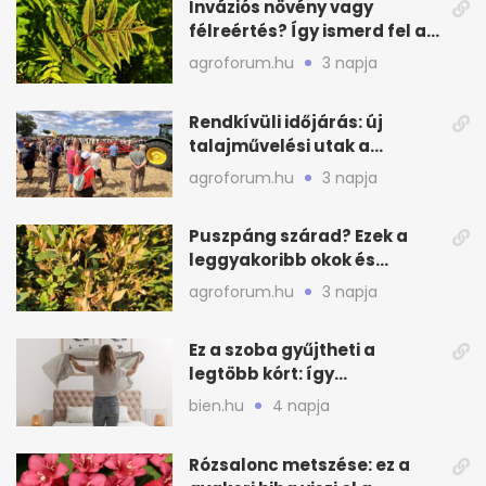
Inváziós növény vagy
félreértés? Így ismerd fel a
valódi kockázatot
agroforum.hu
3 napja
Rendkívüli időjárás: új
talajművelési utak a
gazdáknak
agroforum.hu
3 napja
Puszpáng szárad? Ezek a
leggyakoribb okok és
teendők
agroforum.hu
3 napja
Ez a szoba gyűjtheti a
legtöbb kórt: így
mélytisztítsd otthon
bien.hu
4 napja
Rózsalonc metszése: ez a