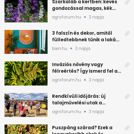
Szarkaláb a kertben: kevés
gondozással magas, kék
virágfalat ad
agroforum.hu
3 napja
3 falszín és dekor, amitől
fülledtebbnek tűnik a lakás
nyáron
bien.hu
3 napja
Inváziós növény vagy
félreértés? Így ismerd fel a
valódi kockázatot
agroforum.hu
3 napja
Rendkívüli időjárás: új
talajművelési utak a
gazdáknak
agroforum.hu
3 napja
Puszpáng szárad? Ezek a