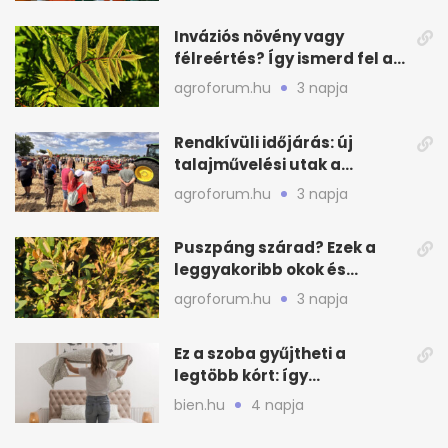
Inváziós növény vagy
félreértés? Így ismerd fel a
valódi kockázatot
agroforum.hu
3 napja
Rendkívüli időjárás: új
talajművelési utak a
gazdáknak
agroforum.hu
3 napja
Puszpáng szárad? Ezek a
leggyakoribb okok és
teendők
agroforum.hu
3 napja
Ez a szoba gyűjtheti a
legtöbb kórt: így
mélytisztítsd otthon
bien.hu
4 napja