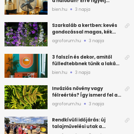
a hálóban? Erre figyelj
alvásnál nyáron
bien.hu
3 napja
Szarkaláb a kertben: kevés
gondozással magas, kék
virágfalat ad
agroforum.hu
3 napja
3 falszín és dekor, amitől
fülledtebbnek tűnik a lakás
nyáron
bien.hu
3 napja
Inváziós növény vagy
félreértés? Így ismerd fel a
valódi kockázatot
agroforum.hu
3 napja
Rendkívüli időjárás: új
talajművelési utak a
gazdáknak