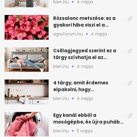
bien.hu
4 napja
Rózsalonc metszése: ez a
gyakori hiba viszi el a
virágzást
agroforum.hu
4 napja
Csillagjegyed szerint ez a
tárgy szívhatja el az
otthonod energiáját
bien.hu
4 napja
4 tárgy, amit érdemes
elpakolni, hogy
hűvösebbnek tűnjön a lakás
bien.hu
4 napja
Egy kanál ebből a
mosógépbe, és újra puhább
lesz a törölköző
bien.hu
5 napja