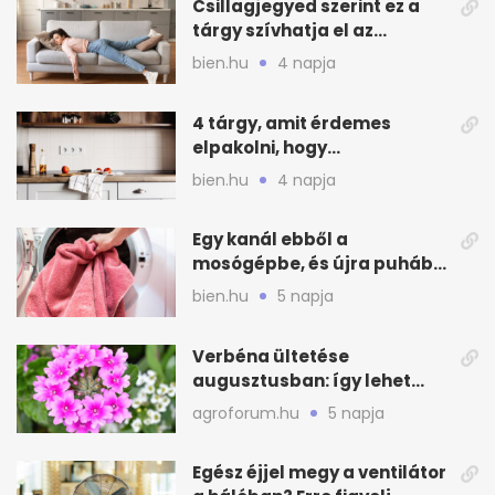
Csillagjegyed szerint ez a
tárgy szívhatja el az
otthonod energiáját
bien.hu
4 napja
4 tárgy, amit érdemes
elpakolni, hogy
hűvösebbnek tűnjön a lakás
bien.hu
4 napja
Egy kanál ebből a
mosógépbe, és újra puhább
lesz a törölköző
bien.hu
5 napja
Verbéna ültetése
augusztusban: így lehet
még idén virágos a kert
agroforum.hu
5 napja
Egész éjjel megy a ventilátor