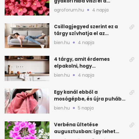
gyakori hiba viszi el a
virágzást
agroforum.hu
4 napja
Csillagjegyed szerint ez a
tárgy szívhatja el az
otthonod energiáját
bien.hu
4 napja
4 tárgy, amit érdemes
elpakolni, hogy
hűvösebbnek tűnjön a lakás
bien.hu
4 napja
Egy kanál ebből a
mosógépbe, és újra puhább
lesz a törölköző
bien.hu
5 napja
Verbéna ültetése
augusztusban: így lehet
még idén virágos a kert