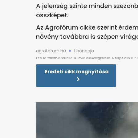
A jelenség szinte minden szezonb
összképet.
Az Agrofórum cikke szerint érdem
növény továbbra is szépen virág
agroforum.hu
1 hónapja
Eredeti cikk megnyitása