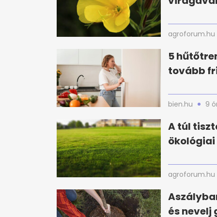
virágával
agroforum.hu
5 hűtőtre
tovább f
bien.hu
9 ó
A túl tisz
ökológiai
agroforum.hu
Aszályban
és nevelj