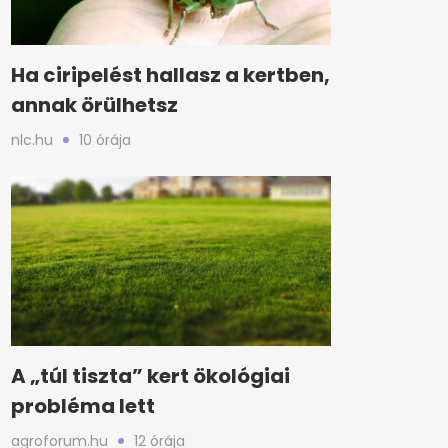
Ha ciripelést hallasz a kertben,
annak örülhetsz
nlc.hu
10 órája
A „túl tiszta” kert ökológiai
probléma lett
agroforum.hu
12 órája