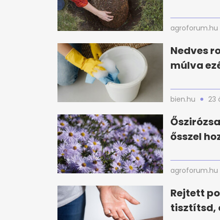
agroforum.hu
Nedves ro
múlva ezé
bien.hu
23 
Őszirózsa
ősszel ho
agroforum.hu
Rejtett p
tisztítsd