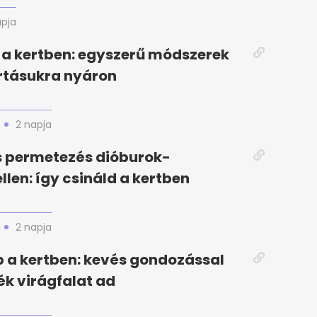
apja
a kertben: egyszerű módszerek
rtásukra nyáron
2 napja
s permetezés dióburok-
llen: így csináld a kertben
2 napja
 a kertben: kevés gondozással
k virágfalat ad