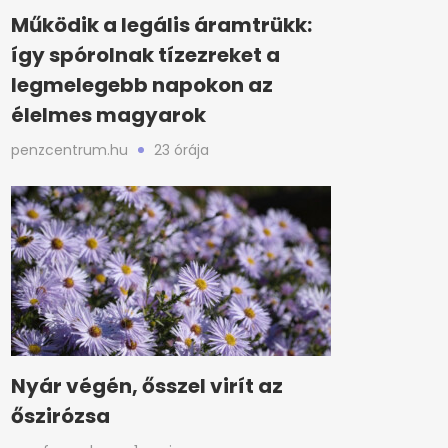
Működik a legális áramtrükk:
így spórolnak tízezreket a
legmelegebb napokon az
élelmes magyarok
penzcentrum.hu
23 órája
Nyár végén, ősszel virít az
őszirózsa