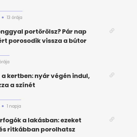
13 órája
nggyal portörölsz? Pár nap
rt porosodik vissza a bútor
órája
 a kertben: nyár végén indul,
zza a színét
1 napja
orfogók a lakásban: ezeket
, és ritkábban porolhatsz