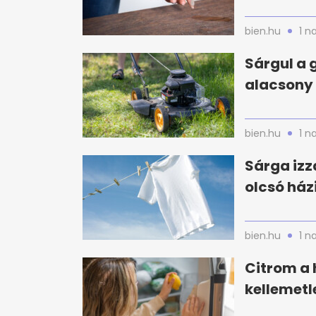
bien.hu
1 n
Sárgul a 
alacsony 
bien.hu
1 n
Sárga izz
olcsó ház
bien.hu
1 n
Citrom a 
kellemetl