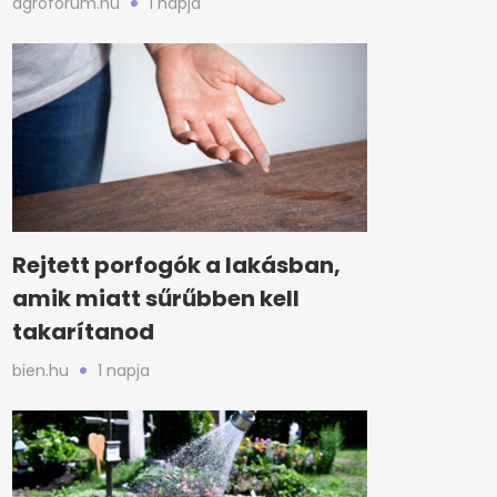
agroforum.hu
1 napja
Rejtett porfogók a lakásban,
amik miatt sűrűbben kell
takarítanod
bien.hu
1 napja