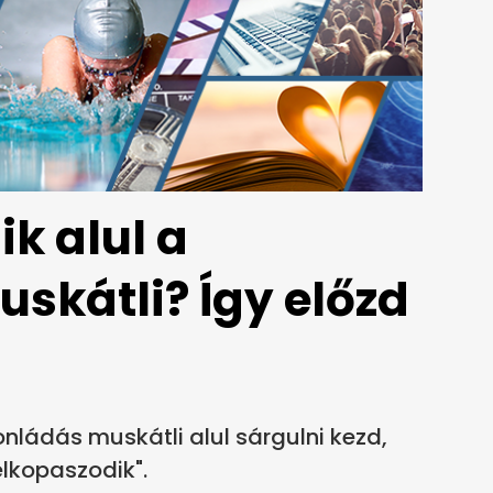
k alul a
skátli? Így előzd
nládás muskátli alul sárgulni kezd,
elkopaszodik".