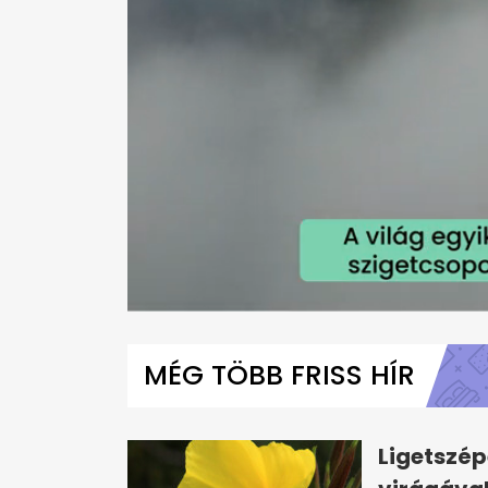
0
seconds
of
MÉG TÖBB FRISS HÍR
1
minute,
10
seconds
Volume
0%
Ligetszép