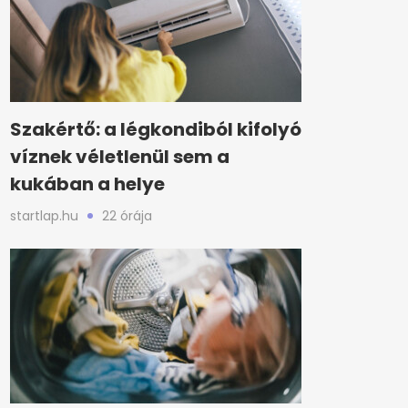
Szakértő: a légkondiból kifolyó
víznek véletlenül sem a
kukában a helye
startlap.hu
22 órája