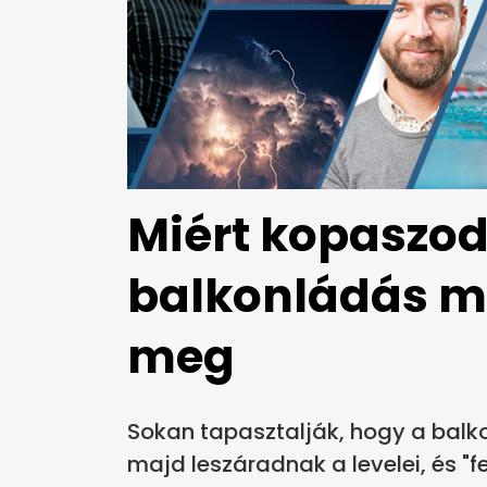
Miért kopaszodi
balkonládás mu
meg
Sokan tapasztalják, hogy a balko
majd leszáradnak a levelei, és "f