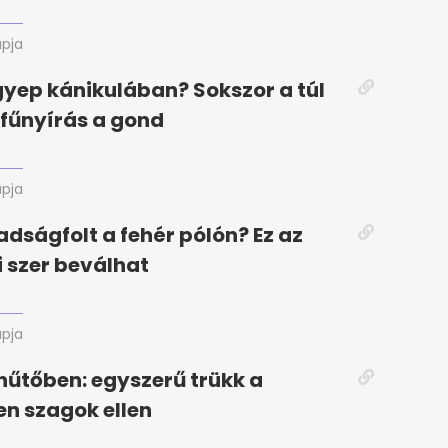
apja
gyep kánikulában? Sokszor a túl
fűnyírás a gond
apja
adságfolt a fehér pólón? Ez az
i szer beválhat
apja
hűtőben: egyszerű trükk a
en szagok ellen