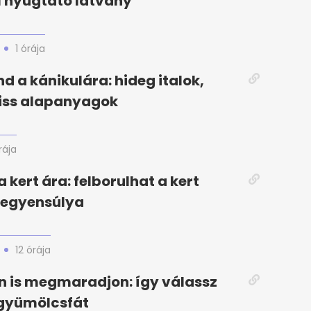
 nyugtató látvány
1 órája
nd a kánikulára: hideg italok,
riss alapanyagok
rája
ta kert ára: felborulhat a kert
 egyensúlya
12 órája
 is megmaradjon: így válassz
 gyümölcsfát