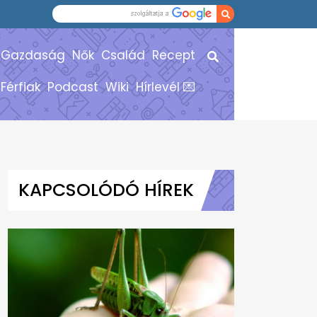
Gazdaság
Nők
Család
Recept
Férfiak
Podcast
Wiki
Hírlevél 💌
KAPCSOLÓDÓ HÍREK