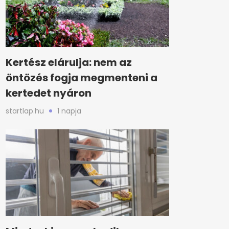
Kertész elárulja: nem az
öntözés fogja megmenteni a
kertedet nyáron
startlap.hu
1 napja