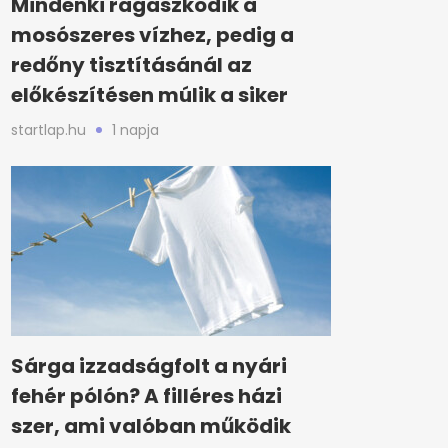
Mindenki ragaszkodik a
mosószeres vízhez, pedig a
redőny tisztításánál az
előkészítésen múlik a siker
startlap.hu
1 napja
Sárga izzadságfolt a nyári
fehér pólón? A filléres házi
szer, ami valóban működik