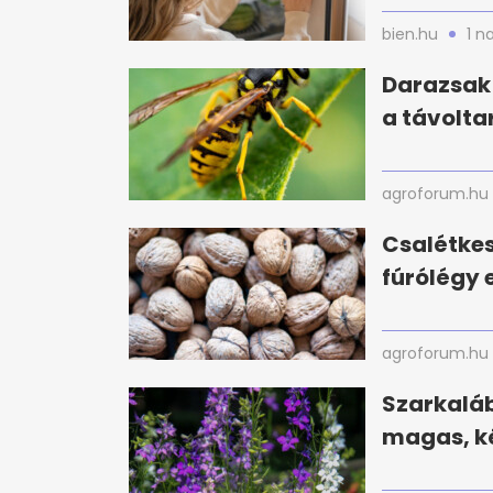
bien.hu
1 n
Darazsak 
a távolta
agroforum.hu
Csalétke
fúrólégy e
agroforum.hu
Szarkaláb
magas, ké