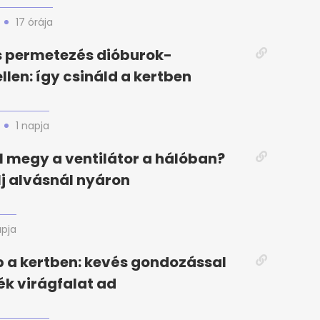
17 órája
s permetezés dióburok-
llen: így csináld a kertben
1 napja
el megy a ventilátor a hálóban?
elj alvásnál nyáron
apja
 a kertben: kevés gondozással
k virágfalat ad