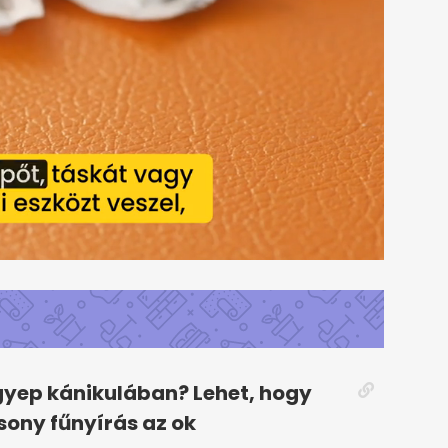
gyep kánikulában? Lehet, hogy
csony fűnyírás az ok