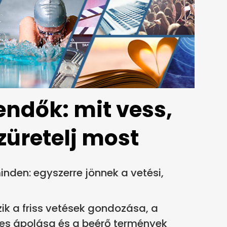
eendők: mit vess,
szüretelj most
inden: egyszerre jönnek a vetési,
ozik a friss vetések gondozása, a
es ápolása és a beérő termények