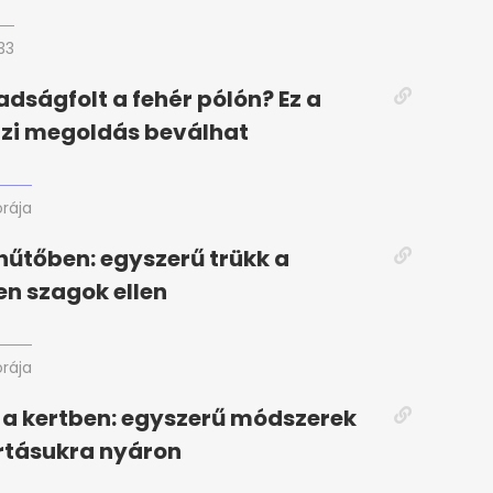
33
adságfolt a fehér pólón? Ez a
házi megoldás beválhat
órája
hűtőben: egyszerű trükk a
en szagok ellen
órája
a kertben: egyszerű módszerek
rtásukra nyáron