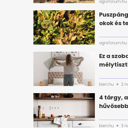
agroforum.hu
Puszpáng 
okok és t
agroforum.hu
Ez a szoba
mélytiszt
bien.hu
2 n
4 tárgy, 
hűvösebbn
bien.hu
3 n