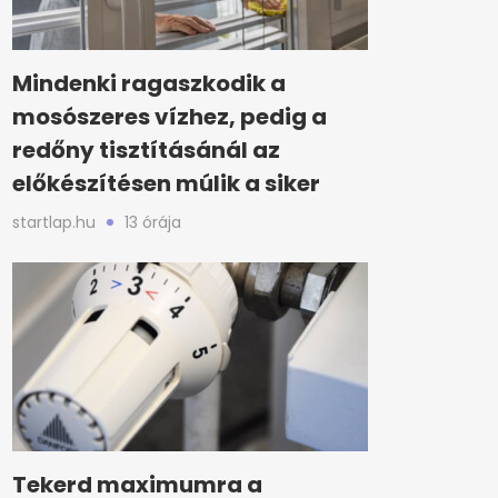
Mindenki ragaszkodik a
mosószeres vízhez, pedig a
redőny tisztításánál az
előkészítésen múlik a siker
startlap.hu
13 órája
Tekerd maximumra a