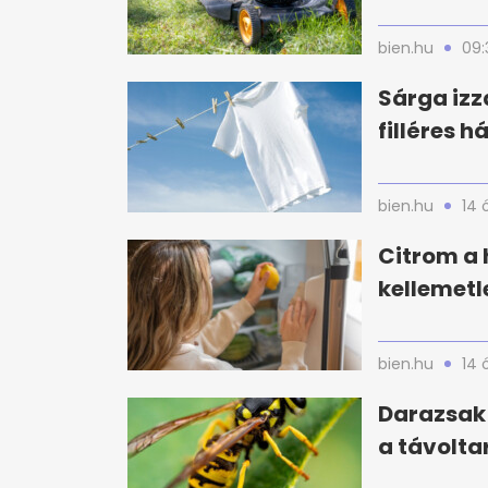
bien.hu
09:
Sárga izz
filléres 
bien.hu
14 
Citrom a 
kellemetl
bien.hu
14 
Darazsak 
a távolta