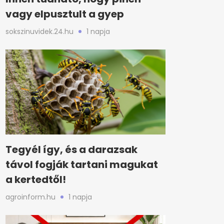
vagy elpusztult a gyep
sokszinuvidek.24.hu
1 napja
Tegyél így, és a darazsak
távol fogják tartani magukat
a kertedtől!
agroinform.hu
1 napja