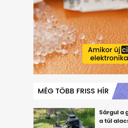
0
seconds
of
MÉG TÖBB FRISS HÍR
57
seconds
Volume
0%
Sárgul a 
a túl ala