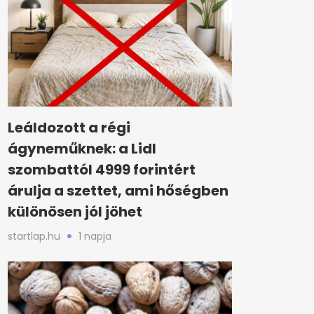
Leáldozott a régi
ágyneműknek: a Lidl
szombattól 4999 forintért
árulja a szettet, ami hőségben
különösen jól jöhet
startlap.hu
1 napja