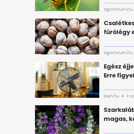
agroforum.hu
Csalétke
fúrólégy e
agroforum.hu
Egész éjj
Erre figy
bien.hu
1 n
Szarkaláb
magas, ké