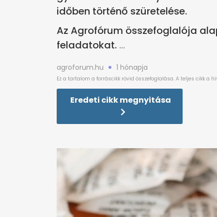
időben történő szüretelése.
Az Agrofórum összefoglalója al
feladatokat.
agroforum.hu
1 hónapja
Eredeti cikk megnyitása