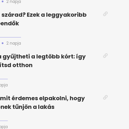
2 napja
szárad? Ezek a leggyakoribb
eendők
2 napja
 gyűjtheti a legtöbb kórt: így
ítsd otthon
apja
amit érdemes elpakolni, hogy
ek tűnjön a lakás
apja