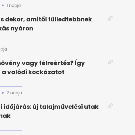
1 napja
 és dekor, amitől fülledtebbnek
akás nyáron
apja
növény vagy félreértés? Így
l a valódi kockázatot
2 napja
i időjárás: új talajművelési utak
nak