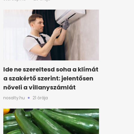
Ide ne szereltesd soha a klímát
a szakértő szerint: jelentősen
növeli a villanyszámlát
nosalty.hu
21 órája