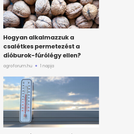
Hogyan alkalmazzuk a
csalétkes permetezést a
dióburok-fúrólégy ellen?
agroforum.hu
1 napja