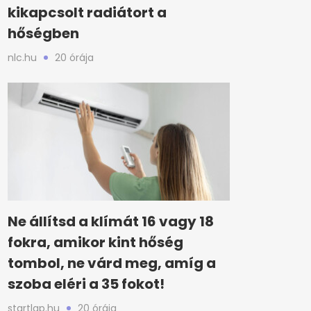
kikapcsolt radiátort a
hőségben
nlc.hu
20 órája
Ne állítsd a klímát 16 vagy 18
fokra, amikor kint hőség
tombol, ne várd meg, amíg a
szoba eléri a 35 fokot!
startlap.hu
20 órája