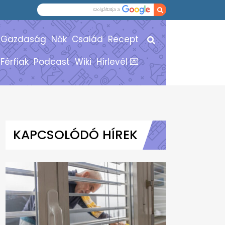
Gazdaság
Nők
Család
Recept
Férfiak
Podcast
Wiki
Hírlevél 💌
KAPCSOLÓDÓ HÍREK