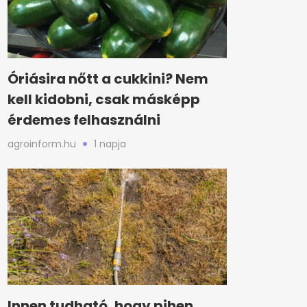
Óriásira nőtt a cukkini? Nem
kell kidobni, csak másképp
érdemes felhasználni
agroinform.hu
1 napja
Innen tudható, hogy pihen