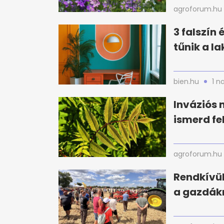
agroforum.hu
3 falszín
tűnik a l
bien.hu
1 n
Inváziós 
ismerd fe
agroforum.hu
Rendkívül
a gazdák