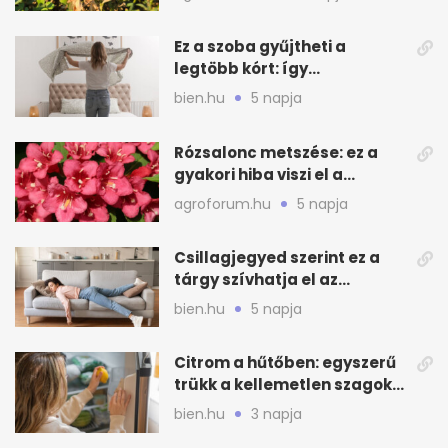
Ez a szoba gyűjtheti a
legtöbb kórt: így
mélytisztítsd otthon
bien.hu
5 napja
Rózsalonc metszése: ez a
gyakori hiba viszi el a
virágzást
agroforum.hu
5 napja
Csillagjegyed szerint ez a
tárgy szívhatja el az
otthonod energiáját
bien.hu
5 napja
Citrom a hűtőben: egyszerű
trükk a kellemetlen szagok
ellen
bien.hu
3 napja