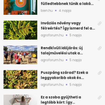
fülledtebbnek tűnik a lakás
nyáron
bien.hu
4 napja
Inváziós növény vagy
félreértés? Így ismerd fel a
valódi kockázatot
agroforum.hu
5 napja
Rendkívüli időjárás: új
talajművelési utak a
gazdáknak
agroforum.hu
5 napja
Puszpáng szárad? Ezek a
leggyakoribb okok és
teendők
agroforum.hu
5 napja
Ez a szoba gyűjtheti a
legtöbb kórt: így