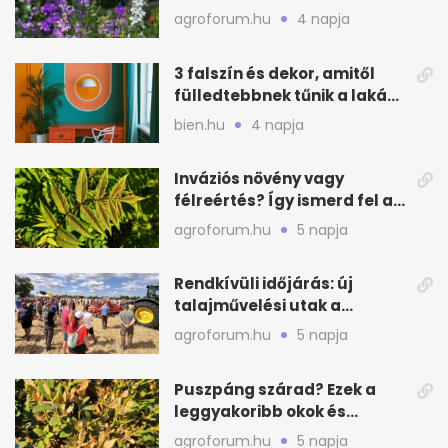
virágfalat ad
agroforum.hu
4 napja
3 falszín és dekor, amitől
fülledtebbnek tűnik a lakás
nyáron
bien.hu
4 napja
Inváziós növény vagy
félreértés? Így ismerd fel a
valódi kockázatot
agroforum.hu
5 napja
Rendkívüli időjárás: új
talajművelési utak a
gazdáknak
agroforum.hu
5 napja
Puszpáng szárad? Ezek a
leggyakoribb okok és
teendők
agroforum.hu
5 napja