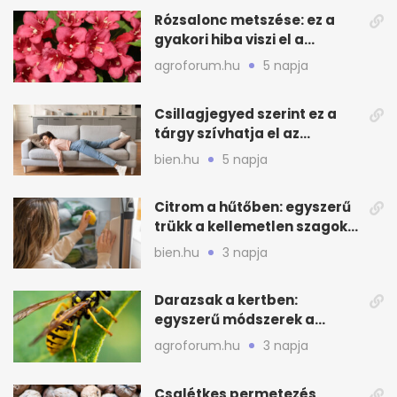
Rózsalonc metszése: ez a
gyakori hiba viszi el a
virágzást
agroforum.hu
5 napja
Csillagjegyed szerint ez a
tárgy szívhatja el az
otthonod energiáját
bien.hu
5 napja
Citrom a hűtőben: egyszerű
trükk a kellemetlen szagok
ellen
bien.hu
3 napja
Darazsak a kertben:
egyszerű módszerek a
távoltartásukra nyáron
agroforum.hu
3 napja
Csalétkes permetezés