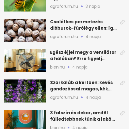
távoltartásukra nyáron
agroforum.hu
3 napja
Csalétkes permetezés
dióburok-fúrólégy ellen: így
csináld a kertben
agroforum.hu
4 napja
Egész éjjel megy a ventilátor
a hálóban? Erre figyelj
alvásnál nyáron
bien.hu
4 napja
Szarkaláb a kertben: kevés
gondozással magas, kék
virágfalat ad
agroforum.hu
4 napja
3 falszín és dekor, amitől
fülledtebbnek tűnik a lakás
nyáron
bien.hu
4 napja