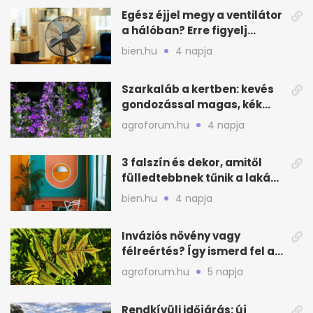
Egész éjjel megy a ventilátor
a hálóban? Erre figyelj
alvásnál nyáron
bien.hu
4 napja
Szarkaláb a kertben: kevés
gondozással magas, kék
virágfalat ad
agroforum.hu
4 napja
3 falszín és dekor, amitől
fülledtebbnek tűnik a lakás
nyáron
bien.hu
4 napja
Inváziós növény vagy
félreértés? Így ismerd fel a
valódi kockázatot
agroforum.hu
5 napja
Rendkívüli időjárás: új