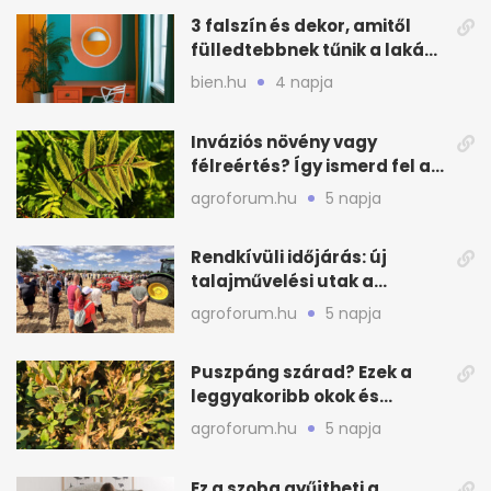
3 falszín és dekor, amitől
fülledtebbnek tűnik a lakás
nyáron
bien.hu
4 napja
Inváziós növény vagy
félreértés? Így ismerd fel a
valódi kockázatot
agroforum.hu
5 napja
Rendkívüli időjárás: új
talajművelési utak a
gazdáknak
agroforum.hu
5 napja
Puszpáng szárad? Ezek a
leggyakoribb okok és
teendők
agroforum.hu
5 napja
Ez a szoba gyűjtheti a