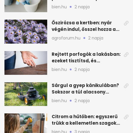
ezért porosodik vissza a
bien.hu
2 napja
bútor
Őszirózsa a kertben: nyár
végén indul, ősszel hozza a
színét
agroforum.hu
2 napja
Rejtett porfogók a lakásban:
ezeket tisztítsd, és
ritkábban porolhatsz
bien.hu
2 napja
Sárgul a gyep kánikulában?
Sokszor a túl alacsony
fűnyírás a gond
bien.hu
2 napja
Citrom a hűtőben: egyszerű
trükk a kellemetlen szagok
ellen
bien.hu
3 napja