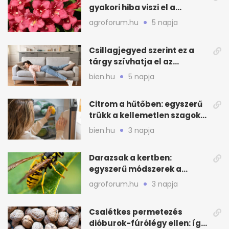
gyakori hiba viszi el a
virágzást
agroforum.hu
5 napja
Csillagjegyed szerint ez a
tárgy szívhatja el az
otthonod energiáját
bien.hu
5 napja
Citrom a hűtőben: egyszerű
trükk a kellemetlen szagok
ellen
bien.hu
3 napja
Darazsak a kertben:
egyszerű módszerek a
távoltartásukra nyáron
agroforum.hu
3 napja
Csalétkes permetezés
dióburok-fúrólégy ellen: így