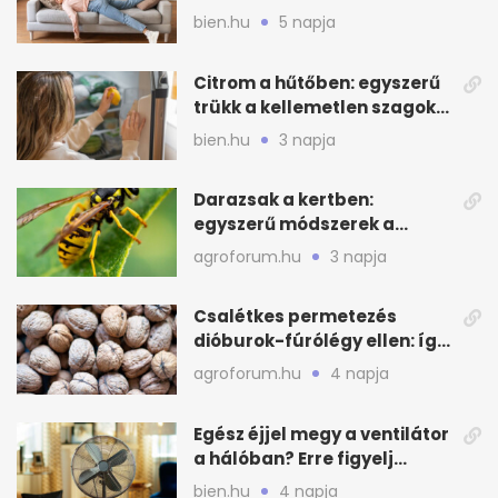
otthonod energiáját
bien.hu
5 napja
Citrom a hűtőben: egyszerű
trükk a kellemetlen szagok
ellen
bien.hu
3 napja
Darazsak a kertben:
egyszerű módszerek a
távoltartásukra nyáron
agroforum.hu
3 napja
Csalétkes permetezés
dióburok-fúrólégy ellen: így
csináld a kertben
agroforum.hu
4 napja
Egész éjjel megy a ventilátor
a hálóban? Erre figyelj
alvásnál nyáron
bien.hu
4 napja