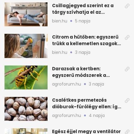
Csillagjegyed szerint ez a
tárgy szívhatja el az
otthonod energiáját
bien.hu
5 napja
Citrom a hűtőben: egyszerű
trükk a kellemetlen szagok
ellen
bien.hu
3 napja
Darazsak a kertben:
egyszerű módszerek a
távoltartásukra nyáron
agroforum.hu
3 napja
Csalétkes permetezés
dióburok-fúrólégy ellen: így
csináld a kertben
agroforum.hu
4 napja
Egész éjjel megy a ventilátor