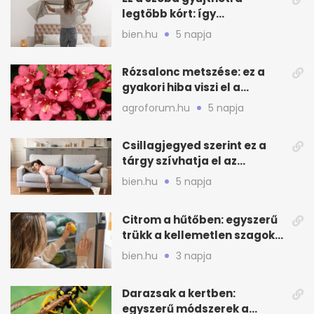
legtöbb kórt: így
mélytisztítsd otthon
bien.hu
5 napja
Rózsalonc metszése: ez a
gyakori hiba viszi el a
virágzást
agroforum.hu
5 napja
Csillagjegyed szerint ez a
tárgy szívhatja el az
otthonod energiáját
bien.hu
5 napja
Citrom a hűtőben: egyszerű
trükk a kellemetlen szagok
ellen
bien.hu
3 napja
Darazsak a kertben:
egyszerű módszerek a