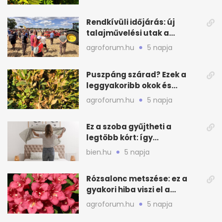
Rendkívüli időjárás: új
talajművelési utak a
gazdáknak
agroforum.hu
5 napja
Puszpáng szárad? Ezek a
leggyakoribb okok és
teendők
agroforum.hu
5 napja
Ez a szoba gyűjtheti a
legtöbb kórt: így
mélytisztítsd otthon
bien.hu
5 napja
Rózsalonc metszése: ez a
gyakori hiba viszi el a
virágzást
agroforum.hu
5 napja