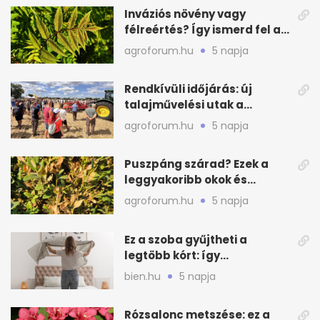
Inváziós növény vagy
félreértés? Így ismerd fel a
valódi kockázatot
agroforum.hu
5 napja
Rendkívüli időjárás: új
talajművelési utak a
gazdáknak
agroforum.hu
5 napja
Puszpáng szárad? Ezek a
leggyakoribb okok és
teendők
agroforum.hu
5 napja
Ez a szoba gyűjtheti a
legtöbb kórt: így
mélytisztítsd otthon
bien.hu
5 napja
Rózsalonc metszése: ez a