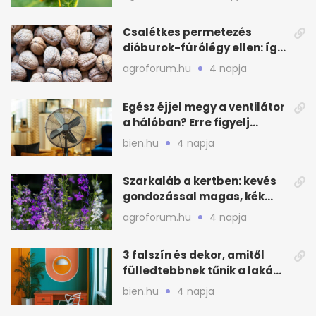
Csalétkes permetezés
dióburok-fúrólégy ellen: így
csináld a kertben
agroforum.hu
4 napja
Egész éjjel megy a ventilátor
a hálóban? Erre figyelj
alvásnál nyáron
bien.hu
4 napja
Szarkaláb a kertben: kevés
gondozással magas, kék
virágfalat ad
agroforum.hu
4 napja
3 falszín és dekor, amitől
fülledtebbnek tűnik a lakás
nyáron
bien.hu
4 napja