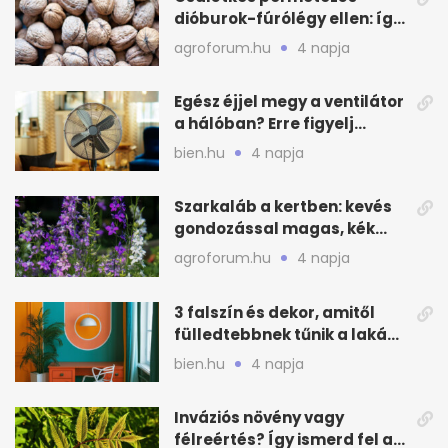
dióburok-fúrólégy ellen: így
csináld a kertben
agroforum.hu
4 napja
Egész éjjel megy a ventilátor
a hálóban? Erre figyelj
alvásnál nyáron
bien.hu
4 napja
Szarkaláb a kertben: kevés
gondozással magas, kék
virágfalat ad
agroforum.hu
4 napja
3 falszín és dekor, amitől
fülledtebbnek tűnik a lakás
nyáron
bien.hu
4 napja
Inváziós növény vagy
félreértés? Így ismerd fel a