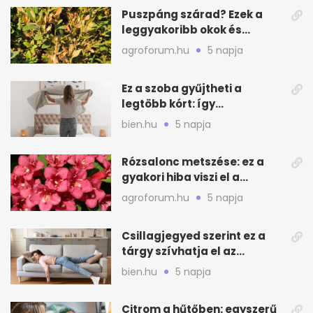
Puszpáng szárad? Ezek a
leggyakoribb okok és
teendők
agroforum.hu
5 napja
Ez a szoba gyűjtheti a
legtöbb kórt: így
mélytisztítsd otthon
bien.hu
5 napja
Rózsalonc metszése: ez a
gyakori hiba viszi el a
virágzást
agroforum.hu
5 napja
Csillagjegyed szerint ez a
tárgy szívhatja el az
otthonod energiáját
bien.hu
5 napja
Citrom a hűtőben: egyszerű