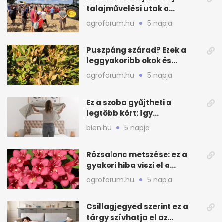
talajművelési utak a
gazdáknak
agroforum.hu
5 napja
Puszpáng szárad? Ezek a
leggyakoribb okok és
teendők
agroforum.hu
5 napja
Ez a szoba gyűjtheti a
legtöbb kórt: így
mélytisztítsd otthon
bien.hu
5 napja
Rózsalonc metszése: ez a
gyakori hiba viszi el a
virágzást
agroforum.hu
5 napja
Csillagjegyed szerint ez a
tárgy szívhatja el az