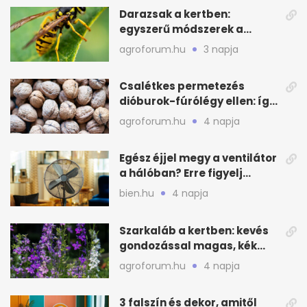
Darazsak a kertben:
egyszerű módszerek a
távoltartásukra nyáron
agroforum.hu
3 napja
Csalétkes permetezés
dióburok-fúrólégy ellen: így
csináld a kertben
agroforum.hu
4 napja
Egész éjjel megy a ventilátor
a hálóban? Erre figyelj
alvásnál nyáron
bien.hu
4 napja
Szarkaláb a kertben: kevés
gondozással magas, kék
virágfalat ad
agroforum.hu
4 napja
3 falszín és dekor, amitől