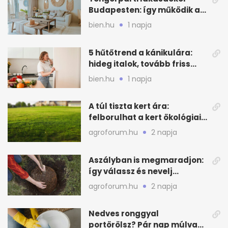
Budapesten: így működik a
kagylós, homokszínű trend
bien.hu
1 napja
5 hűtőtrend a kánikulára:
hideg italok, tovább friss
alapanyagok
bien.hu
1 napja
A túl tiszta kert ára:
felborulhat a kert ökológiai
egyensúlya
agroforum.hu
2 napja
Aszályban is megmaradjon:
így válassz és nevelj
gyümölcsfát
agroforum.hu
2 napja
Nedves ronggyal
portörölsz? Pár nap múlva