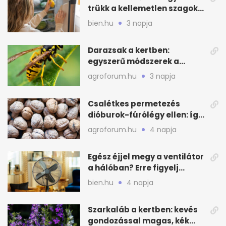
trükk a kellemetlen szagok
ellen
bien.hu
3 napja
Darazsak a kertben:
egyszerű módszerek a
távoltartásukra nyáron
agroforum.hu
3 napja
Csalétkes permetezés
dióburok-fúrólégy ellen: így
csináld a kertben
agroforum.hu
4 napja
Egész éjjel megy a ventilátor
a hálóban? Erre figyelj
alvásnál nyáron
bien.hu
4 napja
Szarkaláb a kertben: kevés
gondozással magas, kék