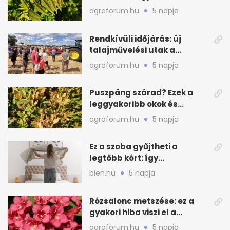
valódi kockázatot
agroforum.hu
5 napja
Rendkívüli időjárás: új
talajművelési utak a
gazdáknak
agroforum.hu
5 napja
Puszpáng szárad? Ezek a
leggyakoribb okok és
teendők
agroforum.hu
5 napja
Ez a szoba gyűjtheti a
legtöbb kórt: így
mélytisztítsd otthon
bien.hu
5 napja
Rózsalonc metszése: ez a
gyakori hiba viszi el a
virágzást
agroforum.hu
5 napja