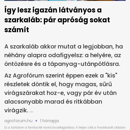
Így lesz igazán látványos a
szarkaláb: pár apróság sokat
számít
A szarkaláb akkor mutat a legjobban, ha
néhány alapra odafigyelsz: a helyére, az
öntözésre és a tápanyag-utánpótlásra.
Az Agrofórum szerint éppen ezek a "kis"
részletek döntik el, hogy magas, sűrű
virágszárakat hoz-e, vagy pár év után
alacsonyabb marad és ritkábban
virágzik.
agroforum.hu
1 hónapja