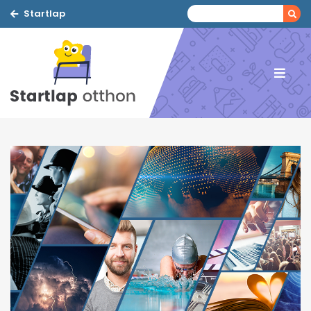
Startlap