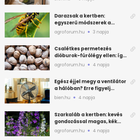
Darazsak a kertben:
egyszerű módszerek a
távoltartásukra nyáron
agroforum.hu
3 napja
Csalétkes permetezés
dióburok-fúrólégy ellen: így
csináld a kertben
agroforum.hu
4 napja
Egész éjjel megy a ventilátor
a hálóban? Erre figyelj
alvásnál nyáron
bien.hu
4 napja
Szarkaláb a kertben: kevés
gondozással magas, kék
virágfalat ad
agroforum.hu
4 napja