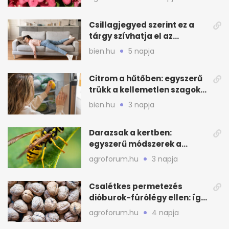
Csillagjegyed szerint ez a
tárgy szívhatja el az
otthonod energiáját
bien.hu
5 napja
Citrom a hűtőben: egyszerű
trükk a kellemetlen szagok
ellen
bien.hu
3 napja
Darazsak a kertben:
egyszerű módszerek a
távoltartásukra nyáron
agroforum.hu
3 napja
Csalétkes permetezés
dióburok-fúrólégy ellen: így
csináld a kertben
agroforum.hu
4 napja