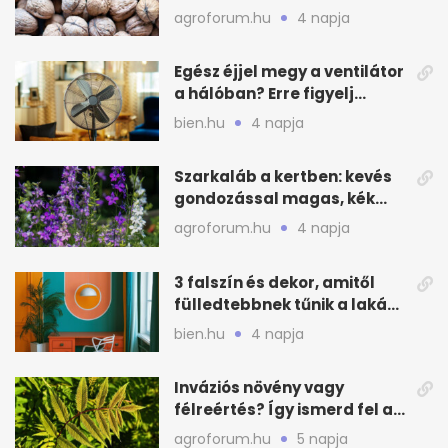
csináld a kertben
agroforum.hu
4 napja
Egész éjjel megy a ventilátor
a hálóban? Erre figyelj
alvásnál nyáron
bien.hu
4 napja
Szarkaláb a kertben: kevés
gondozással magas, kék
virágfalat ad
agroforum.hu
4 napja
3 falszín és dekor, amitől
fülledtebbnek tűnik a lakás
nyáron
bien.hu
4 napja
Inváziós növény vagy
félreértés? Így ismerd fel a
valódi kockázatot
agroforum.hu
5 napja