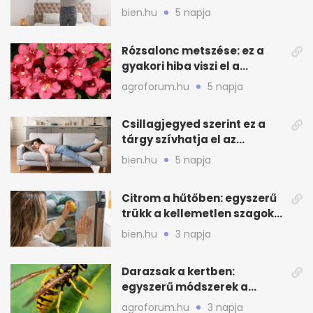
mélytisztítsd otthon
bien.hu
5 napja
Rózsalonc metszése: ez a
gyakori hiba viszi el a
virágzást
agroforum.hu
5 napja
Csillagjegyed szerint ez a
tárgy szívhatja el az
otthonod energiáját
bien.hu
5 napja
Citrom a hűtőben: egyszerű
trükk a kellemetlen szagok
ellen
bien.hu
3 napja
Darazsak a kertben:
egyszerű módszerek a
távoltartásukra nyáron
agroforum.hu
3 napja