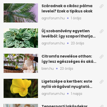
Száradnak a cikász pálma
levelei? Ezek a tipikus okok
agroforum.hu
1 órája
Új szobanövény egyetlen
levélből: így szaporíthatja
egyszerűen
agroforum.hu
23 órája
Citromfa nevelése otthon:
így lesz egészséges és akár
termő is
bien.hu
23 órája
Ligetszépe a kertben: este
nyíló virágával nyugtató
látvány
agroforum.hu
1 napja
Tengerparti lakásdekor