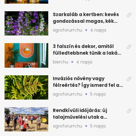
Szarkaláb a kertben: kevés
gondozással magas, kék
virágfalat ad
agroforum.hu
4 napja
3 falszín és dekor, amitől
fülledtebbnek tűnik a lakás
nyáron
bien.hu
4 napja
Inváziós növény vagy
félreértés? Így ismerd fel a
valódi kockázatot
agroforum.hu
5 napja
Rendkívüli időjárás: új
talajművelési utak a
gazdáknak
agroforum.hu
5 napja