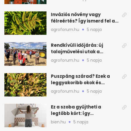
Inváziós növény vagy
félreértés? Így ismerd fel a
valódi kockázatot
agroforum.hu
5 napja
Rendkívüli időjárás: új
talajművelési utak a
gazdáknak
agroforum.hu
5 napja
Puszpáng szárad? Ezek a
leggyakoribb okok és
teendők
agroforum.hu
5 napja
Ez a szoba gyűjtheti a
legtöbb kórt: így
mélytisztítsd otthon
bien.hu
5 napja