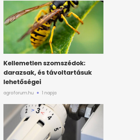
Kellemetlen szomszédok:
darazsak, és távoltartásuk
lehetőségei
agroforum.hu
1 napja