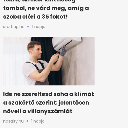
tombol, ne várd meg, amíg a
szoba eléri a 35 fokot!
startlap.hu
1 napja
Ide ne szereltesd soha a klímát
a szakértő szerint: jelentősen
növeli a villanyszámlát
nosalty.hu
1 napja