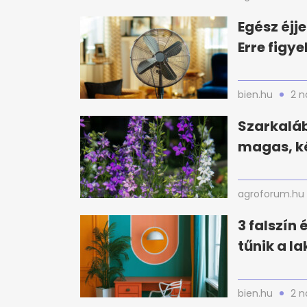
Egész éjj
Erre figy
bien.hu
2 n
Szarkaláb
magas, ké
agroforum.hu
3 falszín
tűnik a l
bien.hu
2 n