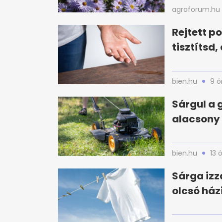
agroforum.hu
Rejtett p
tisztítsd
bien.hu
9 ó
Sárgul a 
alacsony 
bien.hu
13 
Sárga izz
olcsó ház