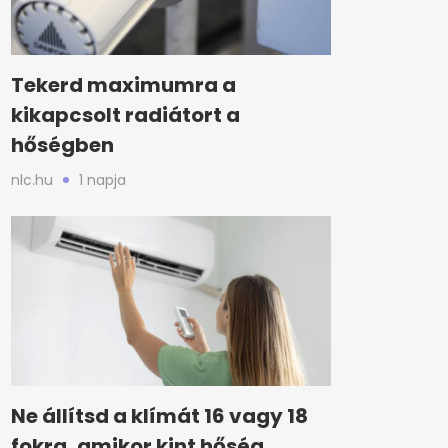
Tekerd maximumra a
kikapcsolt radiátort a
hőségben
nlc.hu
1 napja
Ne állítsd a klímát 16 vagy 18
fokra, amikor kint hőség