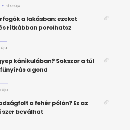
6 órája
orfogók a lakásban: ezeket
, és ritkábban porolhatsz
rája
gyep kánikulában? Sokszor a túl
fűnyírás a gond
órája
adságfolt a fehér pólón? Ez az
i szer beválhat