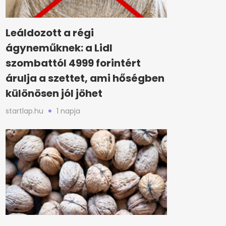
Leáldozott a régi
ágyneműknek: a Lidl
szombattól 4999 forintért
árulja a szettet, ami hőségben
különösen jól jöhet
startlap.hu
1 napja