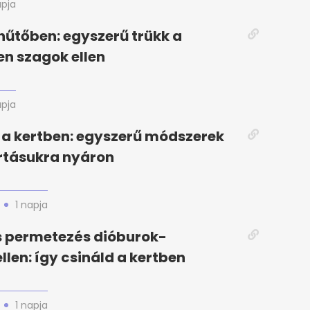
apja
hűtőben: egyszerű trükk a
en szagok ellen
apja
a kertben: egyszerű módszerek
rtásukra nyáron
1 napja
s permetezés dióburok-
llen: így csináld a kertben
1 napja