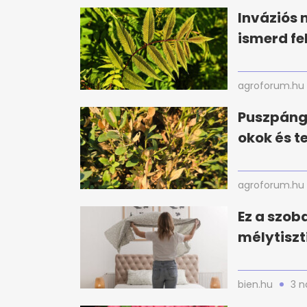
Inváziós 
ismerd fe
agroforum.hu
Puszpáng 
okok és t
agroforum.hu
Ez a szoba
mélytiszt
bien.hu
3 n