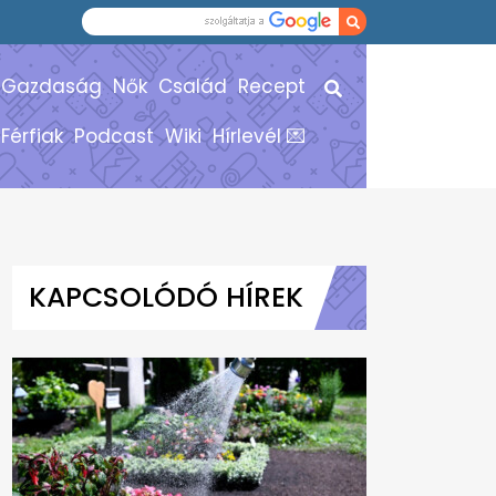
Gazdaság
Nők
Család
Recept
Férfiak
Podcast
Wiki
Hírlevél 💌
KAPCSOLÓDÓ HÍREK