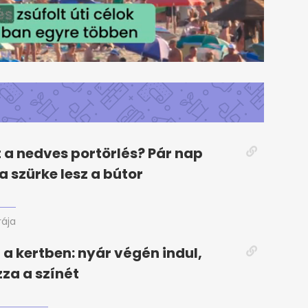
t a nedves portörlés? Pár nap
a szürke lesz a bútor
rája
 a kertben: nyár végén indul,
zza a színét