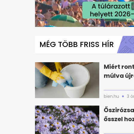
0
seconds
of
MÉG TÖBB FRISS HÍR
1
minute,
39
seconds
Volume
0%
Miért ron
múlva újr
bien.hu
3 ó
Őszirózsa
ősszel ho