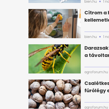
bien.hu
1 n
Citrom a 
kellemetl
bien.hu
1 n
Darazsak 
a távolta
agroforum.hu
Csalétke
fúrólégy e
agroforum.hu