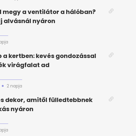
el megy a ventilátor a hálóban?
elj alvásnál nyáron
apja
 a kertben: kevés gondozással
k virágfalat ad
2 napja
 és dekor, amitől fülledtebbnek
akás nyáron
apja