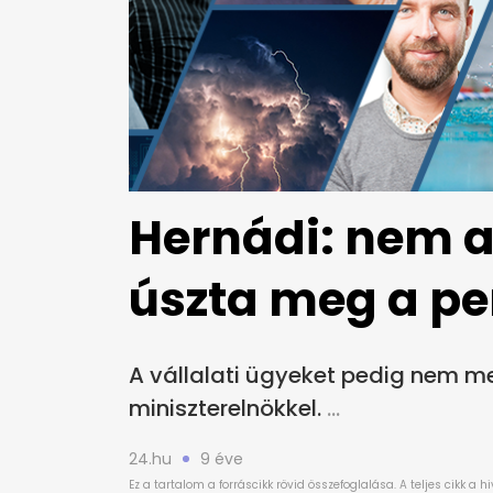
Hernádi: nem a 
úszta meg a pe
A vállalati ügyeket pedig nem m
miniszterelnökkel.
24.hu
9 éve