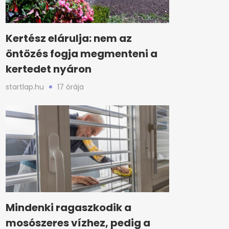
Kertész elárulja: nem az
öntözés fogja megmenteni a
kertedet nyáron
startlap.hu
17 órája
Mindenki ragaszkodik a
mosószeres vízhez, pedig a