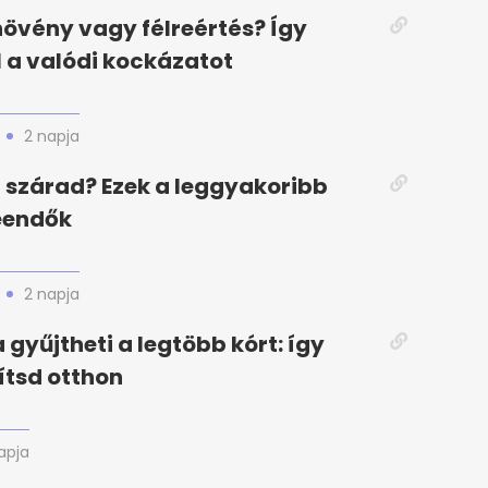
növény vagy félreértés? Így
l a valódi kockázatot
2 napja
szárad? Ezek a leggyakoribb
eendők
2 napja
 gyűjtheti a legtöbb kórt: így
ítsd otthon
apja