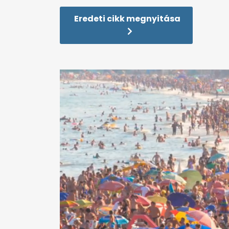
Eredeti cikk megnyitása