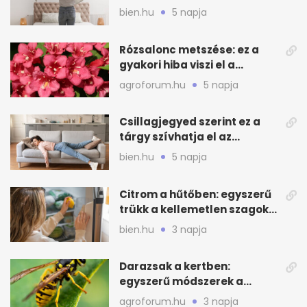
mélytisztítsd otthon
bien.hu
5 napja
Rózsalonc metszése: ez a
gyakori hiba viszi el a
virágzást
agroforum.hu
5 napja
Csillagjegyed szerint ez a
tárgy szívhatja el az
otthonod energiáját
bien.hu
5 napja
Citrom a hűtőben: egyszerű
trükk a kellemetlen szagok
ellen
bien.hu
3 napja
Darazsak a kertben:
egyszerű módszerek a
távoltartásukra nyáron
agroforum.hu
3 napja