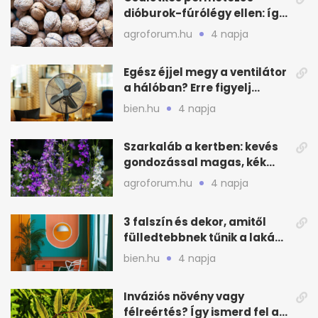
dióburok-fúrólégy ellen: így
csináld a kertben
agroforum.hu
4 napja
Egész éjjel megy a ventilátor
a hálóban? Erre figyelj
alvásnál nyáron
bien.hu
4 napja
Szarkaláb a kertben: kevés
gondozással magas, kék
virágfalat ad
agroforum.hu
4 napja
3 falszín és dekor, amitől
fülledtebbnek tűnik a lakás
nyáron
bien.hu
4 napja
Inváziós növény vagy
félreértés? Így ismerd fel a