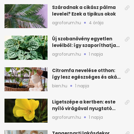
Száradnak a cikász pálma
levelei? Ezek a tipikus okok
agroforum.hu
4 órája
Új szobanövény egyetlen
levélből: így szaporíthatja
egyszerűen
agroforum.hu
1 napja
Citromfa nevelése otthon:
így lesz egészséges és akár
termő is
bien.hu
1 napja
Ligetszépe a kertben: este
nyíló virágával nyugtató
látvány
agroforum.hu
1 napja
Tengerparti lakásdekor