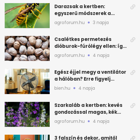
Darazsak a kertben:
egyszerű módszerek a
távoltartásukra nyáron
agroforum.hu
3 napja
Csalétkes permetezés
dióburok-fúrólégy ellen: így
csináld a kertben
agroforum.hu
4 napja
Egész éjjel megy a ventilátor
a hálóban? Erre figyelj
alvásnál nyáron
bien.hu
4 napja
Szarkaláb a kertben: kevés
gondozással magas, kék
virágfalat ad
agroforum.hu
4 napja
3 falszín és dekor, amitől