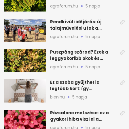
valódi kockázatot
agroforum.hu
5 napja
Rendkívüli időjárás: új
talajművelési utak a
gazdáknak
agroforum.hu
5 napja
Puszpáng szárad? Ezek a
leggyakoribb okok és
teendők
agroforum.hu
5 napja
Ez a szoba gyűjtheti a
legtöbb kórt: így
mélytisztítsd otthon
bien.hu
5 napja
Rózsalonc metszése: ez a
gyakori hiba viszi el a
virágzást
agroforum.hu
5 napja