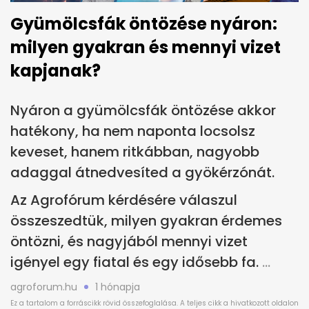
Gyümölcsfák öntözése nyáron:
milyen gyakran és mennyi vizet
kapjanak?
Nyáron a gyümölcsfák öntözése akkor
hatékony, ha nem naponta locsolsz
keveset, hanem ritkábban, nagyobb
adaggal átnedvesíted a gyökérzónát.
Az Agrofórum kérdésére válaszul
összeszedtük, milyen gyakran érdemes
öntözni, és nagyjából mennyi vizet
igényel egy fiatal és egy idősebb fa.
agroforum.hu
1 hónapja