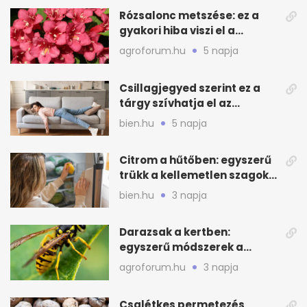
Rózsalonc metszése: ez a
gyakori hiba viszi el a
virágzást
agroforum.hu
5 napja
Csillagjegyed szerint ez a
tárgy szívhatja el az
otthonod energiáját
bien.hu
5 napja
Citrom a hűtőben: egyszerű
trükk a kellemetlen szagok
ellen
bien.hu
3 napja
Darazsak a kertben:
egyszerű módszerek a
távoltartásukra nyáron
agroforum.hu
3 napja
Csalétkes permetezés