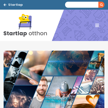
Startlap