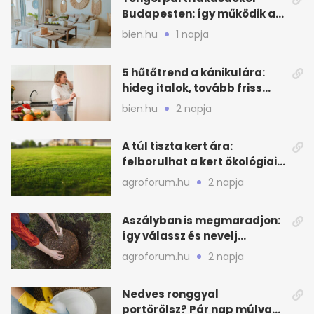
Budapesten: így működik a
kagylós, homokszínű trend
bien.hu
1 napja
5 hűtőtrend a kánikulára:
hideg italok, tovább friss
alapanyagok
bien.hu
2 napja
A túl tiszta kert ára:
felborulhat a kert ökológiai
egyensúlya
agroforum.hu
2 napja
Aszályban is megmaradjon:
így válassz és nevelj
gyümölcsfát
agroforum.hu
2 napja
Nedves ronggyal
portörölsz? Pár nap múlva