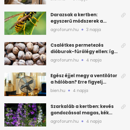
Darazsak a kertben:
egyszerű módszerek a
távoltartásukra nyáron
agroforum.hu
3 napja
Csalétkes permetezés
dióburok-fúrólégy ellen: így
csináld a kertben
agroforum.hu
4 napja
Egész éjjel megy a ventilátor
a hálóban? Erre figyelj
alvásnál nyáron
bien.hu
4 napja
Szarkaláb a kertben: kevés
gondozással magas, kék
virágfalat ad
agroforum.hu
4 napja