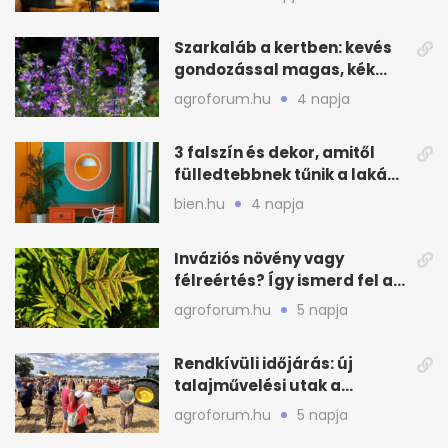
Szarkaláb a kertben: kevés
gondozással magas, kék
virágfalat ad
agroforum.hu
4 napja
3 falszín és dekor, amitől
fülledtebbnek tűnik a lakás
nyáron
bien.hu
4 napja
Inváziós növény vagy
félreértés? Így ismerd fel a
valódi kockázatot
agroforum.hu
5 napja
Rendkívüli időjárás: új
talajművelési utak a
gazdáknak
agroforum.hu
5 napja