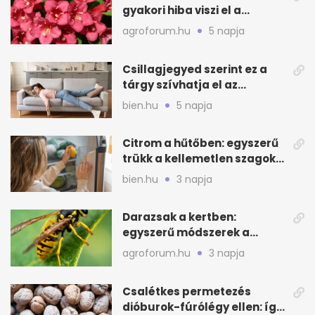
gyakori hiba viszi el a
virágzást
agroforum.hu
5 napja
Csillagjegyed szerint ez a
tárgy szívhatja el az
otthonod energiáját
bien.hu
5 napja
Citrom a hűtőben: egyszerű
trükk a kellemetlen szagok
ellen
bien.hu
3 napja
Darazsak a kertben:
egyszerű módszerek a
távoltartásukra nyáron
agroforum.hu
3 napja
Csalétkes permetezés
dióburok-fúrólégy ellen: így