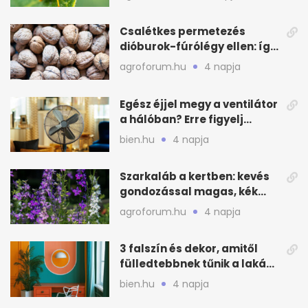
Csalétkes permetezés
dióburok-fúrólégy ellen: így
csináld a kertben
agroforum.hu
4 napja
Egész éjjel megy a ventilátor
a hálóban? Erre figyelj
alvásnál nyáron
bien.hu
4 napja
Szarkaláb a kertben: kevés
gondozással magas, kék
virágfalat ad
agroforum.hu
4 napja
3 falszín és dekor, amitől
fülledtebbnek tűnik a lakás
nyáron
bien.hu
4 napja