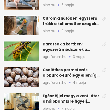
otthonod energiáját
bien.hu
5 napja
Citrom a hűtőben: egyszerű
trükk a kellemetlen szagok
ellen
bien.hu
3 napja
Darazsak a kertben:
egyszerű módszerek a
távoltartásukra nyáron
agroforum.hu
3 napja
Csalétkes permetezés
dióburok-fúrólégy ellen: így
csináld a kertben
agroforum.hu
4 napja
Egész éjjel megy a ventilátor
a hálóban? Erre figyelj
alvásnál nyáron
bien.hu
4 napja