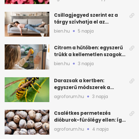
Csillagjegyed szerint ez a
tárgy szívhatja el az
otthonod energiáját
bien.hu
5 napja
Citrom a hűtőben: egyszerű
trükk a kellemetlen szagok
ellen
bien.hu
3 napja
Darazsak a kertben:
egyszerű módszerek a
távoltartásukra nyáron
agroforum.hu
3 napja
Csalétkes permetezés
dióburok-fúrólégy ellen: így
csináld a kertben
agroforum.hu
4 napja