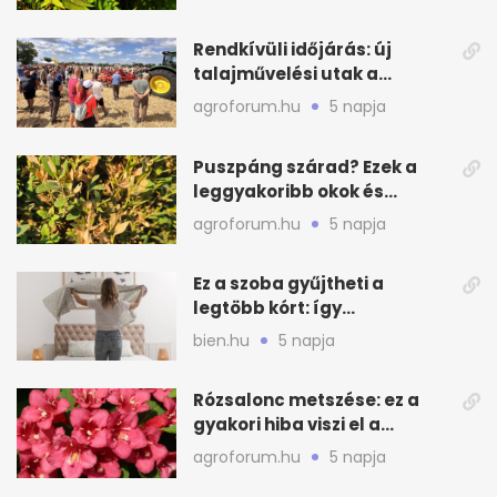
Rendkívüli időjárás: új
talajművelési utak a
gazdáknak
agroforum.hu
5 napja
Puszpáng szárad? Ezek a
leggyakoribb okok és
teendők
agroforum.hu
5 napja
Ez a szoba gyűjtheti a
legtöbb kórt: így
mélytisztítsd otthon
bien.hu
5 napja
Rózsalonc metszése: ez a
gyakori hiba viszi el a
virágzást
agroforum.hu
5 napja