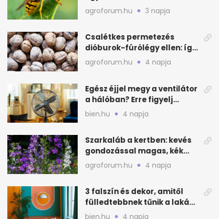
távoltartásukra nyáron
agroforum.hu
3 napja
Csalétkes permetezés
dióburok-fúrólégy ellen: így
csináld a kertben
agroforum.hu
4 napja
Egész éjjel megy a ventilátor
a hálóban? Erre figyelj
alvásnál nyáron
bien.hu
4 napja
Szarkaláb a kertben: kevés
gondozással magas, kék
virágfalat ad
agroforum.hu
4 napja
3 falszín és dekor, amitől
fülledtebbnek tűnik a lakás
nyáron
bien.hu
4 napja