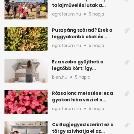
talajművelési utak a
gazdáknak
agroforum.hu
5 napja
Puszpáng szárad? Ezek a
leggyakoribb okok és
teendők
agroforum.hu
5 napja
Ez a szoba gyűjtheti a
legtöbb kórt: így
mélytisztítsd otthon
bien.hu
5 napja
Rózsalonc metszése: ez a
gyakori hiba viszi el a
virágzást
agroforum.hu
5 napja
Csillagjegyed szerint ez a
tárgy szívhatja el az