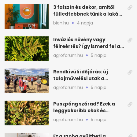
3 falszín és dekor, amitől
fülledtebbnek tűnik a lakás
nyáron
bien.hu
4 napja
Inváziós növény vagy
félreértés? Így ismerd fel a
valódi kockázatot
agroforum.hu
5 napja
Rendkívüli időjárás: új
talajművelési utak a
gazdáknak
agroforum.hu
5 napja
Puszpáng szárad? Ezek a
leggyakoribb okok és
teendők
agroforum.hu
5 napja
Ez a szoba gyűjtheti a