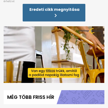
Eredeti cikk megnyitása
0
seconds
of
MÉG TÖBB FRISS HÍR
50
seconds