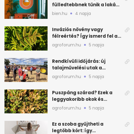
fülledtebbnek tűnik a lakás
nyáron
bien.hu
4 napja
Inváziós növény vagy
félreértés? Így ismerd fel a
valódi kockázatot
agroforum.hu
5 napja
Rendkívüli időjárás: új
talajművelési utak a
gazdáknak
agroforum.hu
5 napja
Puszpáng szárad? Ezek a
leggyakoribb okok és
teendők
agroforum.hu
5 napja
Ez a szoba gyűjtheti a
legtöbb kórt: így