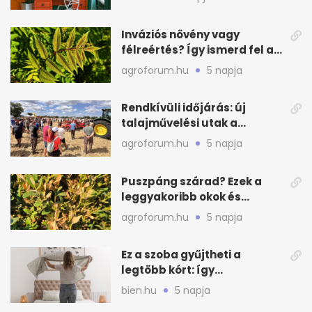
Inváziós növény vagy
félreértés? Így ismerd fel a
valódi kockázatot
agroforum.hu
5 napja
Rendkívüli időjárás: új
talajművelési utak a
gazdáknak
agroforum.hu
5 napja
Puszpáng szárad? Ezek a
leggyakoribb okok és
teendők
agroforum.hu
5 napja
Ez a szoba gyűjtheti a
legtöbb kórt: így
mélytisztítsd otthon
bien.hu
5 napja