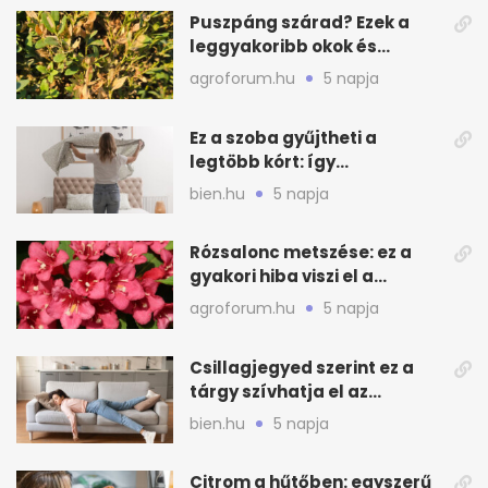
Puszpáng szárad? Ezek a
leggyakoribb okok és
teendők
agroforum.hu
5 napja
Ez a szoba gyűjtheti a
legtöbb kórt: így
mélytisztítsd otthon
bien.hu
5 napja
Rózsalonc metszése: ez a
gyakori hiba viszi el a
virágzást
agroforum.hu
5 napja
Csillagjegyed szerint ez a
tárgy szívhatja el az
otthonod energiáját
bien.hu
5 napja
Citrom a hűtőben: egyszerű