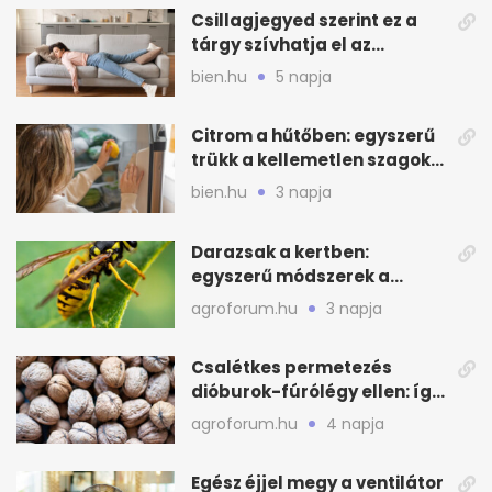
Csillagjegyed szerint ez a
tárgy szívhatja el az
otthonod energiáját
bien.hu
5 napja
Citrom a hűtőben: egyszerű
trükk a kellemetlen szagok
ellen
bien.hu
3 napja
Darazsak a kertben:
egyszerű módszerek a
távoltartásukra nyáron
agroforum.hu
3 napja
Csalétkes permetezés
dióburok-fúrólégy ellen: így
csináld a kertben
agroforum.hu
4 napja
Egész éjjel megy a ventilátor