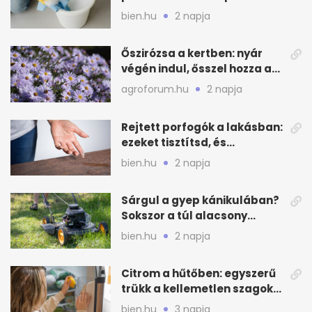
ezért porosodik vissza a
bien.hu
2 napja
bútor
Őszirózsa a kertben: nyár
végén indul, ősszel hozza a
színét
agroforum.hu
2 napja
Rejtett porfogók a lakásban:
ezeket tisztítsd, és
ritkábban porolhatsz
bien.hu
2 napja
Sárgul a gyep kánikulában?
Sokszor a túl alacsony
fűnyírás a gond
bien.hu
2 napja
Citrom a hűtőben: egyszerű
trükk a kellemetlen szagok
ellen
bien.hu
3 napja