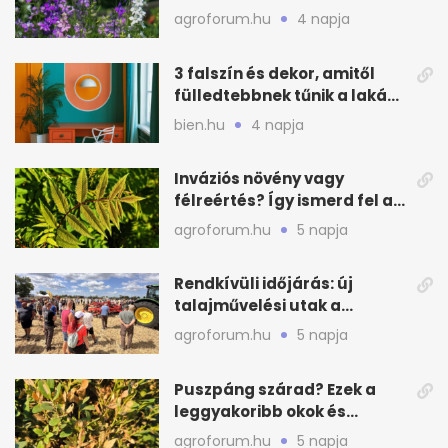
virágfalat ad
agroforum.hu
4 napja
3 falszín és dekor, amitől
fülledtebbnek tűnik a lakás
nyáron
bien.hu
4 napja
Inváziós növény vagy
félreértés? Így ismerd fel a
valódi kockázatot
agroforum.hu
5 napja
Rendkívüli időjárás: új
talajművelési utak a
gazdáknak
agroforum.hu
5 napja
Puszpáng szárad? Ezek a
leggyakoribb okok és
teendők
agroforum.hu
5 napja