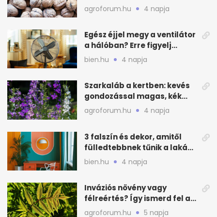
csináld a kertben
agroforum.hu
4 napja
Egész éjjel megy a ventilátor
a hálóban? Erre figyelj
alvásnál nyáron
bien.hu
4 napja
Szarkaláb a kertben: kevés
gondozással magas, kék
virágfalat ad
agroforum.hu
4 napja
3 falszín és dekor, amitől
fülledtebbnek tűnik a lakás
nyáron
bien.hu
4 napja
Inváziós növény vagy
félreértés? Így ismerd fel a
valódi kockázatot
agroforum.hu
5 napja