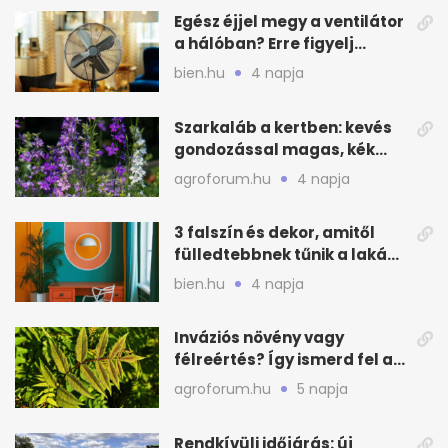
Egész éjjel megy a ventilátor
a hálóban? Erre figyelj
alvásnál nyáron
bien.hu
4 napja
Szarkaláb a kertben: kevés
gondozással magas, kék
virágfalat ad
agroforum.hu
4 napja
3 falszín és dekor, amitől
fülledtebbnek tűnik a lakás
nyáron
bien.hu
4 napja
Inváziós növény vagy
félreértés? Így ismerd fel a
valódi kockázatot
agroforum.hu
5 napja
Rendkívüli időjárás: új