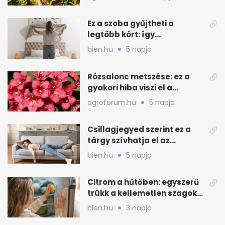
Ez a szoba gyűjtheti a
legtöbb kórt: így
mélytisztítsd otthon
bien.hu
5 napja
Rózsalonc metszése: ez a
gyakori hiba viszi el a
virágzást
agroforum.hu
5 napja
Csillagjegyed szerint ez a
tárgy szívhatja el az
otthonod energiáját
bien.hu
5 napja
Citrom a hűtőben: egyszerű
trükk a kellemetlen szagok
ellen
bien.hu
3 napja