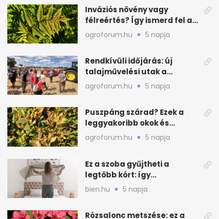
Inváziós növény vagy
félreértés? Így ismerd fel a
valódi kockázatot
agroforum.hu
5 napja
Rendkívüli időjárás: új
talajművelési utak a
gazdáknak
agroforum.hu
5 napja
Puszpáng szárad? Ezek a
leggyakoribb okok és
teendők
agroforum.hu
5 napja
Ez a szoba gyűjtheti a
legtöbb kórt: így
mélytisztítsd otthon
bien.hu
5 napja
Rózsalonc metszése: ez a