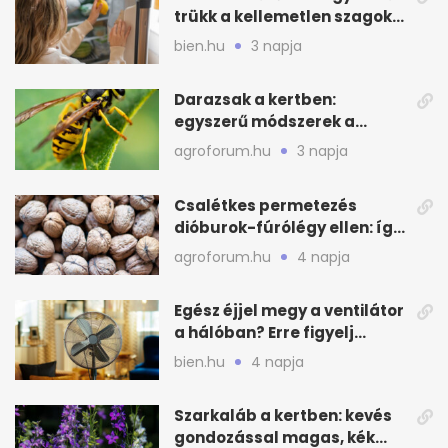
trükk a kellemetlen szagok
ellen
bien.hu
3 napja
Darazsak a kertben:
egyszerű módszerek a
távoltartásukra nyáron
agroforum.hu
3 napja
Csalétkes permetezés
dióburok-fúrólégy ellen: így
csináld a kertben
agroforum.hu
4 napja
Egész éjjel megy a ventilátor
a hálóban? Erre figyelj
alvásnál nyáron
bien.hu
4 napja
Szarkaláb a kertben: kevés
gondozással magas, kék