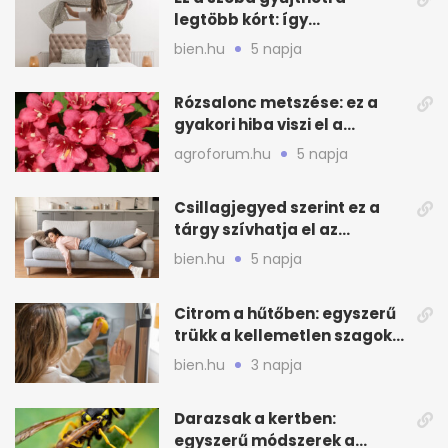
legtöbb kórt: így
mélytisztítsd otthon
bien.hu
5 napja
Rózsalonc metszése: ez a
gyakori hiba viszi el a
virágzást
agroforum.hu
5 napja
Csillagjegyed szerint ez a
tárgy szívhatja el az
otthonod energiáját
bien.hu
5 napja
Citrom a hűtőben: egyszerű
trükk a kellemetlen szagok
ellen
bien.hu
3 napja
Darazsak a kertben:
egyszerű módszerek a