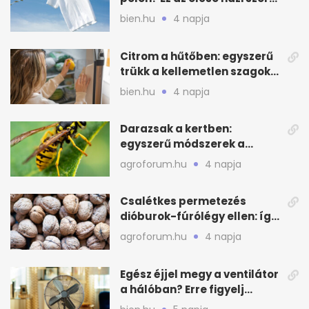
beválhat
bien.hu
4 napja
Citrom a hűtőben: egyszerű
trükk a kellemetlen szagok
ellen
bien.hu
4 napja
Darazsak a kertben:
egyszerű módszerek a
távoltartásukra nyáron
agroforum.hu
4 napja
Csalétkes permetezés
dióburok-fúrólégy ellen: így
csináld a kertben
agroforum.hu
4 napja
Egész éjjel megy a ventilátor
a hálóban? Erre figyelj
alvásnál nyáron