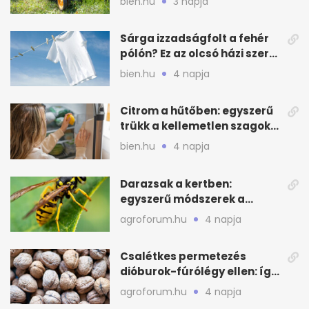
bien.hu
3 napja
Sárga izzadságfolt a fehér
pólón? Ez az olcsó házi szer
beválhat
bien.hu
4 napja
Citrom a hűtőben: egyszerű
trükk a kellemetlen szagok
ellen
bien.hu
4 napja
Darazsak a kertben:
egyszerű módszerek a
távoltartásukra nyáron
agroforum.hu
4 napja
Csalétkes permetezés
dióburok-fúrólégy ellen: így
csináld a kertben
agroforum.hu
4 napja