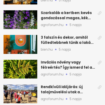
bien.hu
5 napja
Szarkaláb a kertben: kevés
gondozással magas, kék
virágfalat ad
agroforum.hu
5 napja
3 falszín és dekor, amitől
fülledtebbnek tűnik a lakás
nyáron
bien.hu
5 napja
Inváziós növény vagy
félreértés? Így ismerd fel a
valódi kockázatot
agroforum.hu
5 napja
Rendkívüli időjárás: új
talajművelési utak a
gazdáknak
agroforum.hu
5 napja