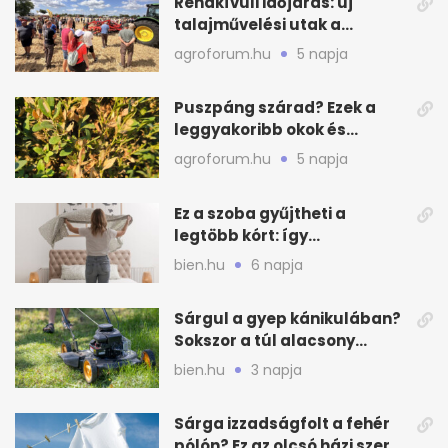
Rendkívüli időjárás: új
talajművelési utak a
gazdáknak
agroforum.hu
5 napja
Puszpáng szárad? Ezek a
leggyakoribb okok és
teendők
agroforum.hu
5 napja
Ez a szoba gyűjtheti a
legtöbb kórt: így
mélytisztítsd otthon
bien.hu
6 napja
Sárgul a gyep kánikulában?
Sokszor a túl alacsony
fűnyírás a gond
bien.hu
3 napja
Sárga izzadságfolt a fehér
pólón? Ez az olcsó házi szer