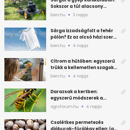
Sokszor a túl alacsony
fűnyírás a gond
bien.hu
3 napja
Sárga izzadságfolt a fehér
pólón? Ez az olcsó házi szer
beválhat
bien.hu
4 napja
Citrom a hűtőben: egyszerű
trükk a kellemetlen szagok
ellen
bien.hu
4 napja
Darazsak a kertben:
egyszerű módszerek a
távoltartásukra nyáron
agroforum.hu
4 napja
Csalétkes permetezés
dióburok-fúrólégy ellen: így