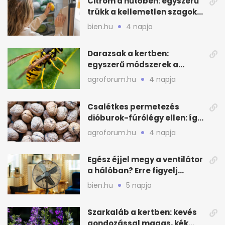
Citrom a hűtőben: egyszerű
trükk a kellemetlen szagok
ellen
bien.hu
4 napja
Darazsak a kertben:
egyszerű módszerek a
távoltartásukra nyáron
agroforum.hu
4 napja
Csalétkes permetezés
dióburok-fúrólégy ellen: így
csináld a kertben
agroforum.hu
4 napja
Egész éjjel megy a ventilátor
a hálóban? Erre figyelj
alvásnál nyáron
bien.hu
5 napja
Szarkaláb a kertben: kevés
gondozással magas, kék