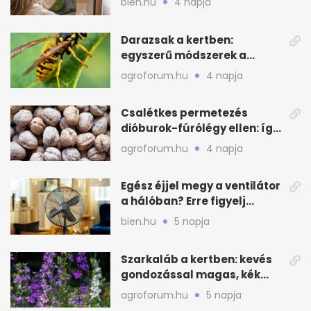
bien.hu
4 napja
Darazsak a kertben:
egyszerű módszerek a
távoltartásukra nyáron
agroforum.hu
4 napja
Csalétkes permetezés
dióburok-fúrólégy ellen: így
csináld a kertben
agroforum.hu
4 napja
Egész éjjel megy a ventilátor
a hálóban? Erre figyelj
alvásnál nyáron
bien.hu
5 napja
Szarkaláb a kertben: kevés
gondozással magas, kék
virágfalat ad
agroforum.hu
5 napja