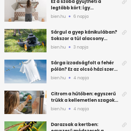
Ez a szoba gyűjtheti a
legtöbb kórt: így
mélytisztítsd otthon
bien.hu
6 napja
Sárgul a gyep kánikulában?
Sokszor a túl alacsony
fűnyírás a gond
bien.hu
3 napja
Sárga izzadságfolt a fehér
pólón? Ez az olcsó házi szer
beválhat
bien.hu
4 napja
Citrom a hűtőben: egyszerű
trükk a kellemetlen szagok
ellen
bien.hu
4 napja
Darazsak a kertben:
egyszerű módszerek a