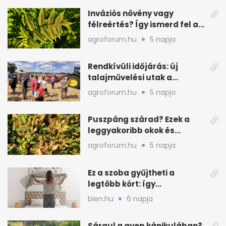
Inváziós növény vagy
félreértés? Így ismerd fel a
valódi kockázatot
agroforum.hu
5 napja
Rendkívüli időjárás: új
talajművelési utak a
gazdáknak
agroforum.hu
5 napja
Puszpáng szárad? Ezek a
leggyakoribb okok és
teendők
agroforum.hu
5 napja
Ez a szoba gyűjtheti a
legtöbb kórt: így
mélytisztítsd otthon
bien.hu
6 napja
Sárgul a gyep kánikulában?