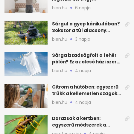
mélytisztítsd otthon
bien.hu
6 napja
Sárgul a gyep kánikulában?
Sokszor a túl alacsony
fűnyírás a gond
bien.hu
3 napja
Sárga izzadságfolt a fehér
pólón? Ez az olcsó házi szer
beválhat
bien.hu
4 napja
Citrom a hűtőben: egyszerű
trükk a kellemetlen szagok
ellen
bien.hu
4 napja
Darazsak a kertben:
egyszerű módszerek a
távoltartásukra nyáron
agroforum.hu
4 napja