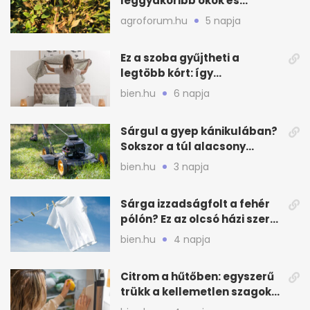
leggyakoribb okok és
teendők
agroforum.hu
5 napja
Ez a szoba gyűjtheti a
legtöbb kórt: így
mélytisztítsd otthon
bien.hu
6 napja
Sárgul a gyep kánikulában?
Sokszor a túl alacsony
fűnyírás a gond
bien.hu
3 napja
Sárga izzadságfolt a fehér
pólón? Ez az olcsó házi szer
beválhat
bien.hu
4 napja
Citrom a hűtőben: egyszerű
trükk a kellemetlen szagok
ellen