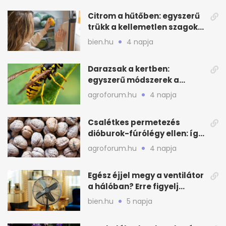
Citrom a hűtőben: egyszerű
trükk a kellemetlen szagok
ellen
bien.hu
4 napja
Darazsak a kertben:
egyszerű módszerek a
távoltartásukra nyáron
agroforum.hu
4 napja
Csalétkes permetezés
dióburok-fúrólégy ellen: így
csináld a kertben
agroforum.hu
4 napja
Egész éjjel megy a ventilátor
a hálóban? Erre figyelj
alvásnál nyáron
bien.hu
5 napja