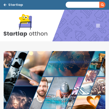
Startlap