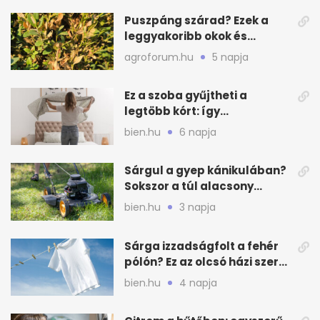
Puszpáng szárad? Ezek a
leggyakoribb okok és
teendők
agroforum.hu
5 napja
Ez a szoba gyűjtheti a
legtöbb kórt: így
mélytisztítsd otthon
bien.hu
6 napja
Sárgul a gyep kánikulában?
Sokszor a túl alacsony
fűnyírás a gond
bien.hu
3 napja
Sárga izzadságfolt a fehér
pólón? Ez az olcsó házi szer
beválhat
bien.hu
4 napja