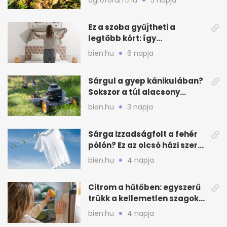
Ez a szoba gyűjtheti a
legtöbb kórt: így
mélytisztítsd otthon
bien.hu
6 napja
Sárgul a gyep kánikulában?
Sokszor a túl alacsony
fűnyírás a gond
bien.hu
3 napja
Sárga izzadságfolt a fehér
pólón? Ez az olcsó házi szer
beválhat
bien.hu
4 napja
Citrom a hűtőben: egyszerű
trükk a kellemetlen szagok
ellen
bien.hu
4 napja