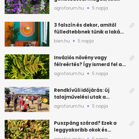
virágfalat ad
agroforum.hu
5 napja
3 falszín és dekor, amitől
fülledtebbnek tűnik a lakás
nyáron
bien.hu
5 napja
Inváziós növény vagy
félreértés? Így ismerd fel a
valódi kockázatot
agroforum.hu
5 napja
Rendkívüli időjárás: új
talajművelési utak a
gazdáknak
agroforum.hu
5 napja
Puszpáng szárad? Ezek a
leggyakoribb okok és
teendők
agroforum.hu
5 napja