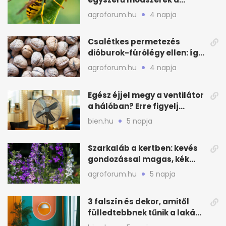
távoltartásukra nyáron
agroforum.hu
4 napja
Csalétkes permetezés
dióburok-fúrólégy ellen: így
csináld a kertben
agroforum.hu
4 napja
Egész éjjel megy a ventilátor
a hálóban? Erre figyelj
alvásnál nyáron
bien.hu
5 napja
Szarkaláb a kertben: kevés
gondozással magas, kék
virágfalat ad
agroforum.hu
5 napja
3 falszín és dekor, amitől
fülledtebbnek tűnik a lakás
nyáron