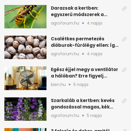
Darazsak a kertben:
egyszerű módszerek a
távoltartásukra nyáron
agroforum.hu
4 napja
Csalétkes permetezés
dióburok-fúrólégy ellen: így
csináld a kertben
agroforum.hu
4 napja
Egész éjjel megy a ventilátor
a hálóban? Erre figyelj
alvásnál nyáron
bien.hu
5 napja
Szarkaláb a kertben: kevés
gondozással magas, kék
virágfalat ad
agroforum.hu
5 napja