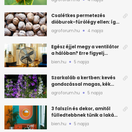
Csalétkes permetezés
dióburok-fúrólégy ellen: így
csináld a kertben
agroforum.hu
4 napja
Egész éjjel megy a ventilátor
a hálóban? Erre figyelj
alvásnál nyáron
bien.hu
5 napja
Szarkaláb a kertben: kevés
gondozással magas, kék
virágfalat ad
agroforum.hu
5 napja
3 falszín és dekor, amitől
fülledtebbnek tűnik a lakás
nyáron
bien.hu
5 napja