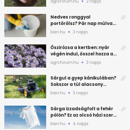
agroforum.hu
2 napja
Nedves ronggyal
portörölsz? Pár nap múlva
ezért porosodik vissza a
bien.hu
3 napja
bútor
Őszirózsa a kertben: nyár
végén indul, ősszel hozza a
színét
agroforum.hu
3 napja
Sárgul a gyep kánikulában?
Sokszor a túl alacsony
fűnyírás a gond
bien.hu
3 napja
Sárga izzadságfolt a fehér
pólón? Ez az olcsó házi szer
beválhat
bien.hu
4 napja