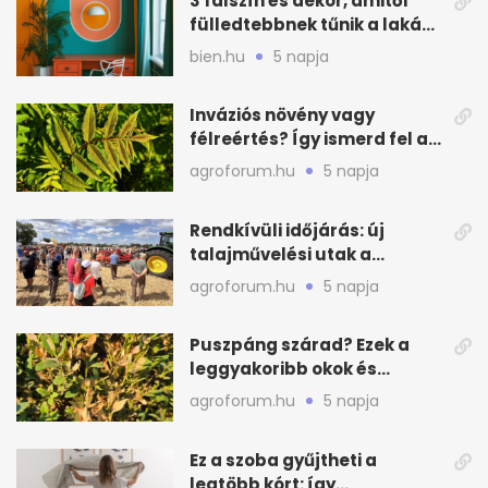
3 falszín és dekor, amitől
fülledtebbnek tűnik a lakás
nyáron
bien.hu
5 napja
Inváziós növény vagy
félreértés? Így ismerd fel a
valódi kockázatot
agroforum.hu
5 napja
Rendkívüli időjárás: új
talajművelési utak a
gazdáknak
agroforum.hu
5 napja
Puszpáng szárad? Ezek a
leggyakoribb okok és
teendők
agroforum.hu
5 napja
Ez a szoba gyűjtheti a
legtöbb kórt: így