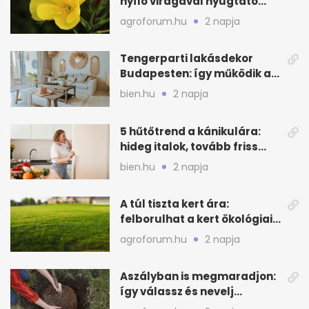
nyíló virágával nyugtató
látvány
agroforum.hu
2 napja
Tengerparti lakásdekor
Budapesten: így működik a
kagylós, homokszínű trend
bien.hu
2 napja
5 hűtőtrend a kánikulára:
hideg italok, tovább friss
alapanyagok
bien.hu
2 napja
A túl tiszta kert ára:
felborulhat a kert ökológiai
egyensúlya
agroforum.hu
2 napja
Aszályban is megmaradjon:
így válassz és nevelj
gyümölcsfát