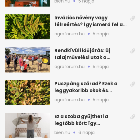
bien.hu
5 napja
Inváziós növény vagy
félreértés? Így ismerd fel a
valódi kockázatot
agroforum.hu
5 napja
Rendkívüli időjárás: új
talajművelési utak a
gazdáknak
agroforum.hu
5 napja
Puszpáng szárad? Ezek a
leggyakoribb okok és
teendők
agroforum.hu
5 napja
Ez a szoba gyűjtheti a
legtöbb kórt: így
mélytisztítsd otthon
bien.hu
6 napja