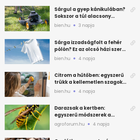
Sárgul a gyep kánikulában?
Sokszor a túl alacsony
fűnyírás a gond
bien.hu
3 napja
Sárga izzadságfolt a fehér
pólón? Ez az olcsó házi szer
beválhat
bien.hu
4 napja
Citrom a hűtőben: egyszerű
trükk a kellemetlen szagok
ellen
bien.hu
4 napja
Darazsak a kertben:
egyszerű módszerek a
távoltartásukra nyáron
agroforum.hu
4 napja