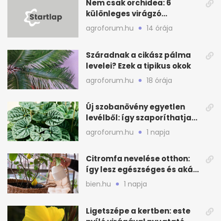
Nem csak orchidea: 6
különleges virágzó
szobanövény a
agroforum.hu
14 órája
gyűjteménybe
Száradnak a cikász pálma
levelei? Ezek a tipikus okok
agroforum.hu
18 órája
Új szobanövény egyetlen
levélből: így szaporíthatja
egyszerűen
agroforum.hu
1 napja
Citromfa nevelése otthon:
így lesz egészséges és akár
termő is
bien.hu
1 napja
Ligetszépe a kertben: este