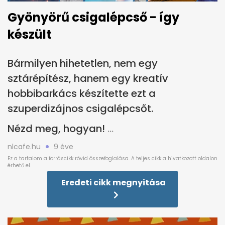
Gyönyörű csigalépcső - így
készült
Bármilyen hihetetlen, nem egy
sztárépítész, hanem egy kreatív
hobbibarkács készítette ezt a
szuperdizájnos csigalépcsőt.
Nézd meg, hogyan!
nlcafe.hu
9 éve
Eredeti cikk megnyitása