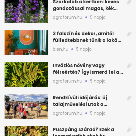
Szarkaláb a kertben: kevés
gondozással magas, kék
virágfalat ad
agroforum.hu
5 napja
3 falszín és dekor, amitől
fülledtebbnek tűnik a lakás
nyáron
bien.hu
5 napja
Inváziós növény vagy
félreértés? Így ismerd fel a
valódi kockázatot
agroforum.hu
5 napja
Rendkívüli időjárás: új
talajművelési utak a
gazdáknak
agroforum.hu
5 napja
Puszpáng szárad? Ezek a