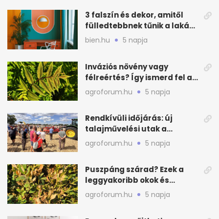
3 falszín és dekor, amitől
fülledtebbnek tűnik a lakás
nyáron
bien.hu
5 napja
Inváziós növény vagy
félreértés? Így ismerd fel a
valódi kockázatot
agroforum.hu
5 napja
Rendkívüli időjárás: új
talajművelési utak a
gazdáknak
agroforum.hu
5 napja
Puszpáng szárad? Ezek a
leggyakoribb okok és
teendők
agroforum.hu
5 napja