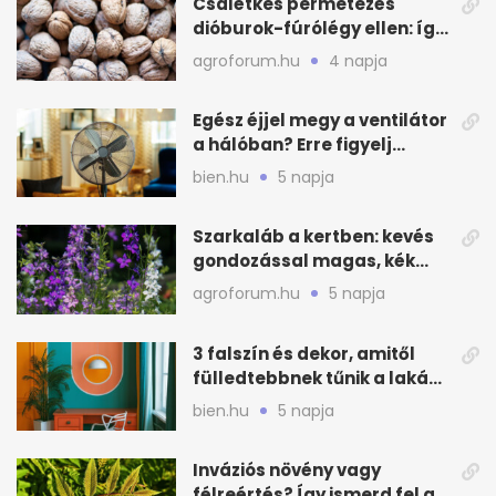
Csalétkes permetezés
dióburok-fúrólégy ellen: így
csináld a kertben
agroforum.hu
4 napja
Egész éjjel megy a ventilátor
a hálóban? Erre figyelj
alvásnál nyáron
bien.hu
5 napja
Szarkaláb a kertben: kevés
gondozással magas, kék
virágfalat ad
agroforum.hu
5 napja
3 falszín és dekor, amitől
fülledtebbnek tűnik a lakás
nyáron
bien.hu
5 napja
Inváziós növény vagy
félreértés? Így ismerd fel a