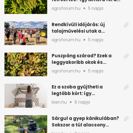
valódi kockázatot
agroforum.hu
5 napja
Rendkívüli időjárás: új
talajművelési utak a
gazdáknak
agroforum.hu
5 napja
Puszpáng szárad? Ezek a
leggyakoribb okok és
teendők
agroforum.hu
5 napja
Ez a szoba gyűjtheti a
legtöbb kórt: így
mélytisztítsd otthon
bien.hu
6 napja
Sárgul a gyep kánikulában?
Sokszor a túl alacsony
fűnyírás a gond