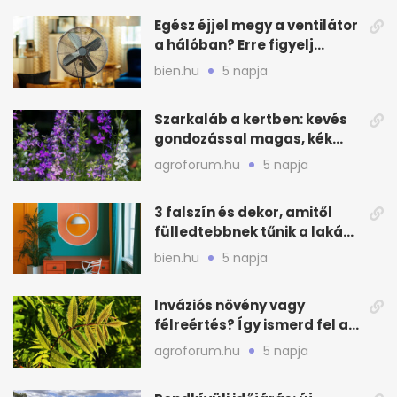
Egész éjjel megy a ventilátor
a hálóban? Erre figyelj
alvásnál nyáron
bien.hu
5 napja
Szarkaláb a kertben: kevés
gondozással magas, kék
virágfalat ad
agroforum.hu
5 napja
3 falszín és dekor, amitől
fülledtebbnek tűnik a lakás
nyáron
bien.hu
5 napja
Inváziós növény vagy
félreértés? Így ismerd fel a
valódi kockázatot
agroforum.hu
5 napja