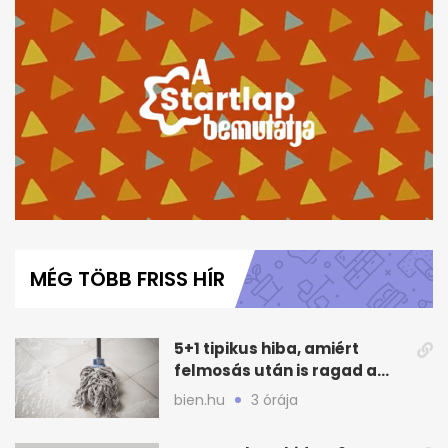
0
seconds
of
MÉG TÖBB FRISS HÍR
6
minutes,
45
seconds
5+1 tipikus hiba, amiért
felmosás után is ragad a
padló
bien.hu
3 órája