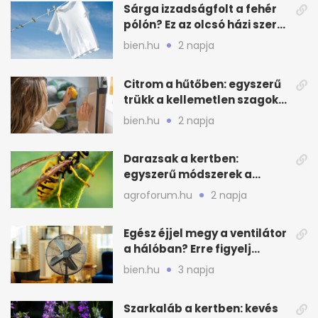
Sárga izzadságfolt a fehér
pólón? Ez az olcsó házi szer
beválhat
bien.hu
2 napja
Citrom a hűtőben: egyszerű
trükk a kellemetlen szagok
ellen
bien.hu
2 napja
Darazsak a kertben:
egyszerű módszerek a
távoltartásukra nyáron
agroforum.hu
2 napja
Egész éjjel megy a ventilátor
a hálóban? Erre figyelj
alvásnál nyáron
bien.hu
3 napja
Szarkaláb a kertben: kevés