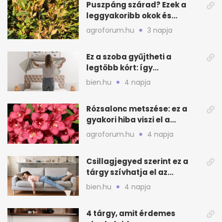
Puszpáng szárad? Ezek a
leggyakoribb okok és
teendők
agroforum.hu
3 napja
Ez a szoba gyűjtheti a
legtöbb kórt: így
mélytisztítsd otthon
bien.hu
4 napja
Rózsalonc metszése: ez a
gyakori hiba viszi el a
virágzást
agroforum.hu
4 napja
Csillagjegyed szerint ez a
tárgy szívhatja el az
otthonod energiáját
bien.hu
4 napja
4 tárgy, amit érdemes