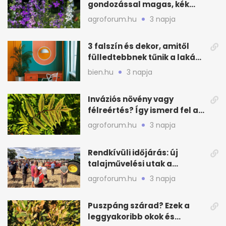
gondozással magas, kék
virágfalat ad
agroforum.hu
3 napja
3 falszín és dekor, amitől
fülledtebbnek tűnik a lakás
nyáron
bien.hu
3 napja
Inváziós növény vagy
félreértés? Így ismerd fel a
valódi kockázatot
agroforum.hu
3 napja
Rendkívüli időjárás: új
talajművelési utak a
gazdáknak
agroforum.hu
3 napja
Puszpáng szárad? Ezek a
leggyakoribb okok és