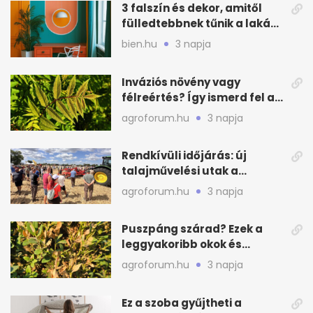
3 falszín és dekor, amitől
fülledtebbnek tűnik a lakás
nyáron
bien.hu
3 napja
Inváziós növény vagy
félreértés? Így ismerd fel a
valódi kockázatot
agroforum.hu
3 napja
Rendkívüli időjárás: új
talajművelési utak a
gazdáknak
agroforum.hu
3 napja
Puszpáng szárad? Ezek a
leggyakoribb okok és
teendők
agroforum.hu
3 napja
Ez a szoba gyűjtheti a