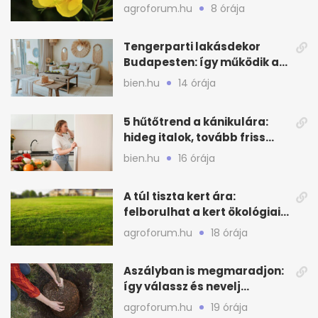
látvány
agroforum.hu
8 órája
Tengerparti lakásdekor
Budapesten: így működik a
kagylós, homokszínű trend
bien.hu
14 órája
5 hűtőtrend a kánikulára:
hideg italok, tovább friss
alapanyagok
bien.hu
16 órája
A túl tiszta kert ára:
felborulhat a kert ökológiai
egyensúlya
agroforum.hu
18 órája
Aszályban is megmaradjon:
így válassz és nevelj
gyümölcsfát
agroforum.hu
19 órája