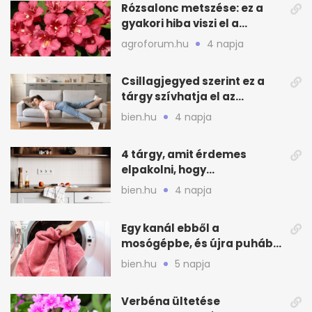
Rózsalonc metszése: ez a
gyakori hiba viszi el a
virágzást
agroforum.hu
4 napja
Csillagjegyed szerint ez a
tárgy szívhatja el az
otthonod energiáját
bien.hu
4 napja
4 tárgy, amit érdemes
elpakolni, hogy
hűvösebbnek tűnjön a lakás
bien.hu
4 napja
Egy kanál ebből a
mosógépbe, és újra puhább
lesz a törölköző
bien.hu
5 napja
Verbéna ültetése