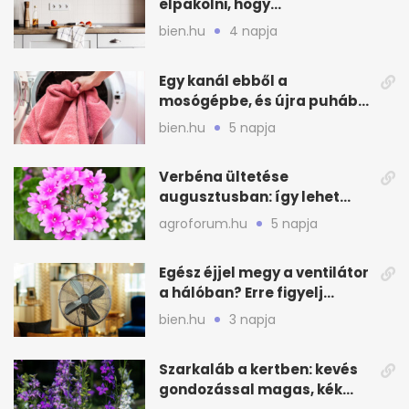
elpakolni, hogy
hűvösebbnek tűnjön a lakás
bien.hu
4 napja
Egy kanál ebből a
mosógépbe, és újra puhább
lesz a törölköző
bien.hu
5 napja
Verbéna ültetése
augusztusban: így lehet
még idén virágos a kert
agroforum.hu
5 napja
Egész éjjel megy a ventilátor
a hálóban? Erre figyelj
alvásnál nyáron
bien.hu
3 napja
Szarkaláb a kertben: kevés
gondozással magas, kék