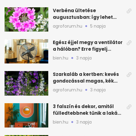
Verbéna ültetése
augusztusban: így lehet
még idén virágos a kert
agroforum.hu
5 napja
Egész éjjel megy a ventilátor
a hálóban? Erre figyelj
alvásnál nyáron
bien.hu
3 napja
Szarkaláb a kertben: kevés
gondozással magas, kék
virágfalat ad
agroforum.hu
3 napja
3 falszín és dekor, amitől
fülledtebbnek tűnik a lakás
nyáron
bien.hu
3 napja