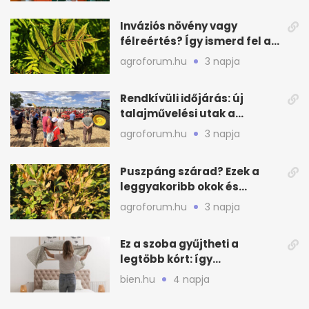
Inváziós növény vagy
félreértés? Így ismerd fel a
valódi kockázatot
agroforum.hu
3 napja
Rendkívüli időjárás: új
talajművelési utak a
gazdáknak
agroforum.hu
3 napja
Puszpáng szárad? Ezek a
leggyakoribb okok és
teendők
agroforum.hu
3 napja
Ez a szoba gyűjtheti a
legtöbb kórt: így
mélytisztítsd otthon
bien.hu
4 napja