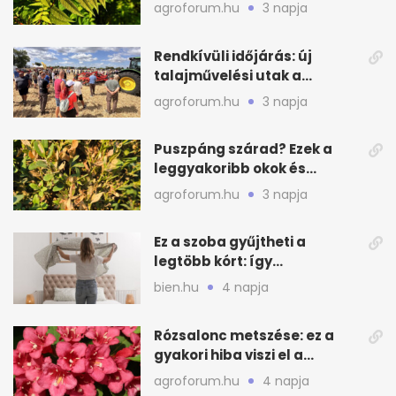
valódi kockázatot
agroforum.hu
3 napja
Rendkívüli időjárás: új
talajművelési utak a
gazdáknak
agroforum.hu
3 napja
Puszpáng szárad? Ezek a
leggyakoribb okok és
teendők
agroforum.hu
3 napja
Ez a szoba gyűjtheti a
legtöbb kórt: így
mélytisztítsd otthon
bien.hu
4 napja
Rózsalonc metszése: ez a
gyakori hiba viszi el a
virágzást
agroforum.hu
4 napja