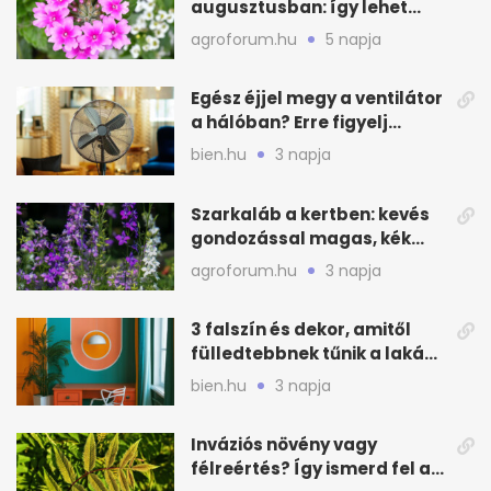
augusztusban: így lehet
még idén virágos a kert
agroforum.hu
5 napja
Egész éjjel megy a ventilátor
a hálóban? Erre figyelj
alvásnál nyáron
bien.hu
3 napja
Szarkaláb a kertben: kevés
gondozással magas, kék
virágfalat ad
agroforum.hu
3 napja
3 falszín és dekor, amitől
fülledtebbnek tűnik a lakás
nyáron
bien.hu
3 napja
Inváziós növény vagy
félreértés? Így ismerd fel a