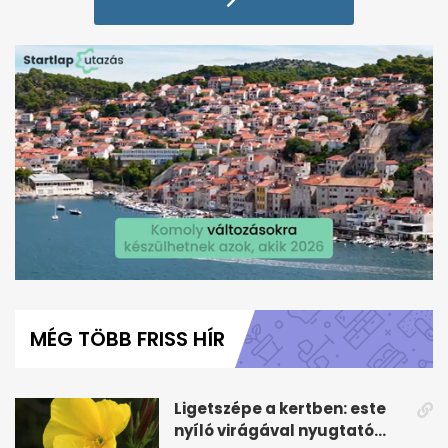
0
seconds
of
MÉG TÖBB FRISS HÍR
2
minutes,
14
seconds
Ligetszépe a kertben: este
nyíló virágával nyugtató