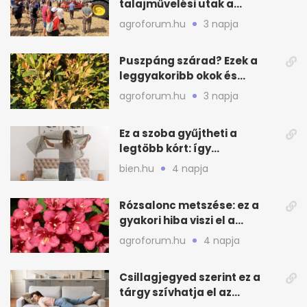
talajművelési utak a
gazdáknak
agroforum.hu
3 napja
Puszpáng szárad? Ezek a
leggyakoribb okok és
teendők
agroforum.hu
3 napja
Ez a szoba gyűjtheti a
legtöbb kórt: így
mélytisztítsd otthon
bien.hu
4 napja
Rózsalonc metszése: ez a
gyakori hiba viszi el a
virágzást
agroforum.hu
4 napja
Csillagjegyed szerint ez a
tárgy szívhatja el az