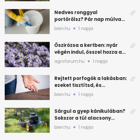
Nedves ronggyal
portörölsz? Pár nap múlva
ezért porosodik vissza a
bien.hu
1 napja
bútor
Őszirózsa a kertben: nyár
végén indul, ősszel hozza a
színét
agroforum.hu
1 napja
Rejtett porfogók a lakásban:
ezeket tisztítsd, és
ritkábban porolhatsz
bien.hu
1 napja
Sárgul a gyep kánikulában?
Sokszor a túl alacsony
fűnyírás a gond
bien.hu
1 napja