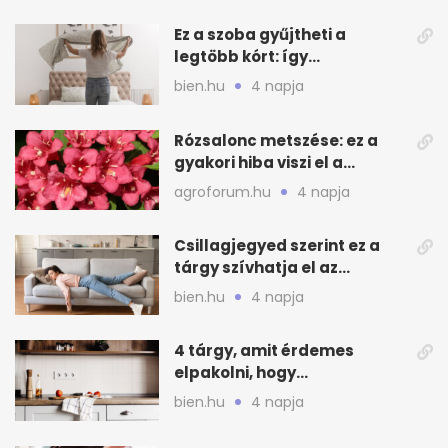
Ez a szoba gyűjtheti a
legtöbb kórt: így
mélytisztítsd otthon
bien.hu
4 napja
Rózsalonc metszése: ez a
gyakori hiba viszi el a
virágzást
agroforum.hu
4 napja
Csillagjegyed szerint ez a
tárgy szívhatja el az
otthonod energiáját
bien.hu
4 napja
4 tárgy, amit érdemes
elpakolni, hogy
hűvösebbnek tűnjön a lakás
bien.hu
4 napja