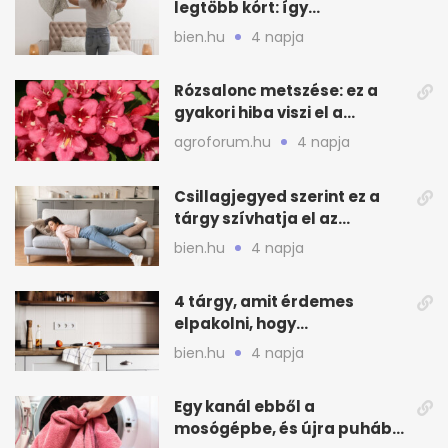
legtöbb kórt: így
mélytisztítsd otthon
bien.hu
4 napja
Rózsalonc metszése: ez a
gyakori hiba viszi el a
virágzást
agroforum.hu
4 napja
Csillagjegyed szerint ez a
tárgy szívhatja el az
otthonod energiáját
bien.hu
4 napja
4 tárgy, amit érdemes
elpakolni, hogy
hűvösebbnek tűnjön a lakás
bien.hu
4 napja
Egy kanál ebből a
mosógépbe, és újra puhább