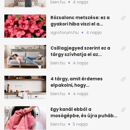
bien.hu
4 napja
Rózsalonc metszése: ez a
gyakori hiba viszi el a
virágzást
agroforum.hu
4 napja
Csillagjegyed szerint ez a
tárgy szívhatja el az
otthonod energiáját
bien.hu
4 napja
4 tárgy, amit érdemes
elpakolni, hogy
hűvösebbnek tűnjön a lakás
bien.hu
4 napja
Egy kanál ebből a
mosógépbe, és újra puhább
lesz a törölköző
bien.hu
5 napja