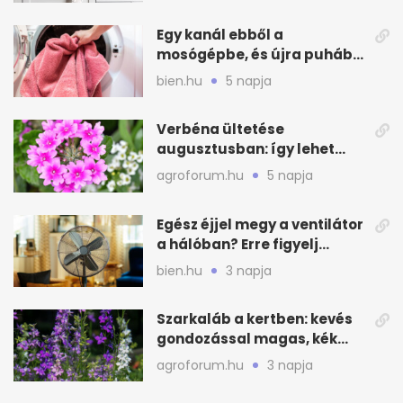
Egy kanál ebből a
mosógépbe, és újra puhább
lesz a törölköző
bien.hu
5 napja
Verbéna ültetése
augusztusban: így lehet
még idén virágos a kert
agroforum.hu
5 napja
Egész éjjel megy a ventilátor
a hálóban? Erre figyelj
alvásnál nyáron
bien.hu
3 napja
Szarkaláb a kertben: kevés
gondozással magas, kék
virágfalat ad
agroforum.hu
3 napja