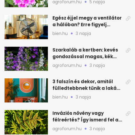
agroforum.hu
5 napja
Egész éjjel megy a ventilátor
a hálóban? Erre figyelj
alvásnál nyáron
bien.hu
3 napja
Szarkaláb a kertben: kevés
gondozással magas, kék
virágfalat ad
agroforum.hu
3 napja
3 falszín és dekor, amitől
fülledtebbnek tűnik a lakás
nyáron
bien.hu
3 napja
Inváziós növény vagy
félreértés? Így ismerd fel a
valódi kockázatot
agroforum.hu
3 napja