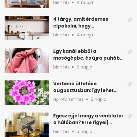
otthonod energiáját
bien.hu
4 napja
4 tárgy, amit érdemes
elpakolni, hogy
hűvösebbnek tűnjön a lakás
bien.hu
4 napja
Egy kanál ebből a
mosógépbe, és újra puhább
lesz a törölköző
bien.hu
5 napja
Verbéna ültetése
augusztusban: így lehet
még idén virágos a kert
agroforum.hu
5 napja
Egész éjjel megy a ventilátor
a hálóban? Erre figyelj
alvásnál nyáron
bien.hu
3 napja