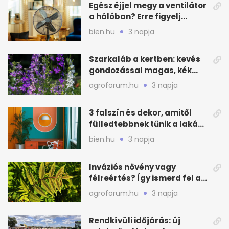
Egész éjjel megy a ventilátor
a hálóban? Erre figyelj
alvásnál nyáron
bien.hu
3 napja
Szarkaláb a kertben: kevés
gondozással magas, kék
virágfalat ad
agroforum.hu
3 napja
3 falszín és dekor, amitől
fülledtebbnek tűnik a lakás
nyáron
bien.hu
3 napja
Inváziós növény vagy
félreértés? Így ismerd fel a
valódi kockázatot
agroforum.hu
3 napja
Rendkívüli időjárás: új