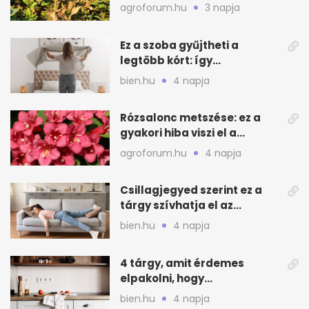
teendők
agroforum.hu
3 napja
Ez a szoba gyűjtheti a
legtöbb kórt: így
mélytisztítsd otthon
bien.hu
4 napja
Rózsalonc metszése: ez a
gyakori hiba viszi el a
virágzást
agroforum.hu
4 napja
Csillagjegyed szerint ez a
tárgy szívhatja el az
otthonod energiáját
bien.hu
4 napja
4 tárgy, amit érdemes
elpakolni, hogy
hűvösebbnek tűnjön a lakás
bien.hu
4 napja