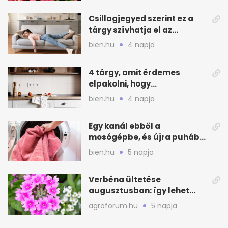
Csillagjegyed szerint ez a
tárgy szívhatja el az
otthonod energiáját
bien.hu
4 napja
4 tárgy, amit érdemes
elpakolni, hogy
hűvösebbnek tűnjön a lakás
bien.hu
4 napja
Egy kanál ebből a
mosógépbe, és újra puhább
lesz a törölköző
bien.hu
5 napja
Verbéna ültetése
augusztusban: így lehet
még idén virágos a kert
agroforum.hu
5 napja