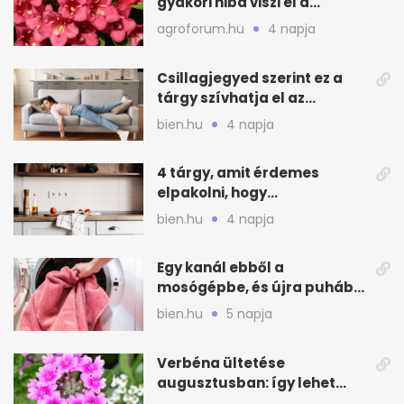
gyakori hiba viszi el a
virágzást
agroforum.hu
4 napja
Csillagjegyed szerint ez a
tárgy szívhatja el az
otthonod energiáját
bien.hu
4 napja
4 tárgy, amit érdemes
elpakolni, hogy
hűvösebbnek tűnjön a lakás
bien.hu
4 napja
Egy kanál ebből a
mosógépbe, és újra puhább
lesz a törölköző
bien.hu
5 napja
Verbéna ültetése
augusztusban: így lehet
még idén virágos a kert