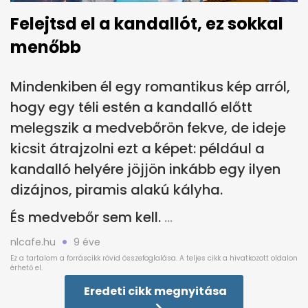
Felejtsd el a kandallót, ez sokkal
menőbb
Mindenkiben él egy romantikus kép arról,
hogy egy téli estén a kandalló előtt
melegszik a medvebőrön fekve, de ideje
kicsit átrajzolni ezt a képet: például a
kandalló helyére jöjjön inkább egy ilyen
dizájnos, piramis alakú kályha.
És medvebőr sem kell.
nlcafe.hu
9 éve
Eredeti cikk megnyitása