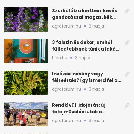
Szarkaláb a kertben: kevés
gondozással magas, kék
virágfalat ad
agroforum.hu
3 napja
3 falszín és dekor, amitől
fülledtebbnek tűnik a lakás
nyáron
bien.hu
3 napja
Inváziós növény vagy
félreértés? Így ismerd fel a
valódi kockázatot
agroforum.hu
3 napja
Rendkívüli időjárás: új
talajművelési utak a
gazdáknak
agroforum.hu
3 napja