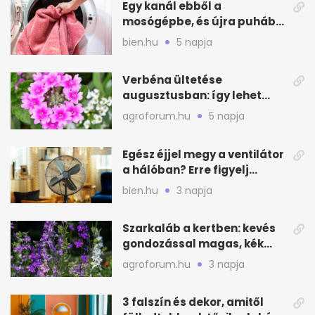
Egy kanál ebből a
mosógépbe, és újra puhább
lesz a törölköző
bien.hu
5 napja
Verbéna ültetése
augusztusban: így lehet
még idén virágos a kert
agroforum.hu
5 napja
Egész éjjel megy a ventilátor
a hálóban? Erre figyelj
alvásnál nyáron
bien.hu
3 napja
Szarkaláb a kertben: kevés
gondozással magas, kék
virágfalat ad
agroforum.hu
3 napja
3 falszín és dekor, amitől