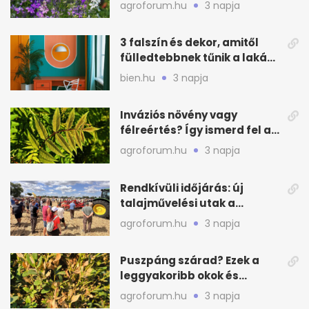
virágfalat ad
agroforum.hu
3 napja
3 falszín és dekor, amitől
fülledtebbnek tűnik a lakás
nyáron
bien.hu
3 napja
Inváziós növény vagy
félreértés? Így ismerd fel a
valódi kockázatot
agroforum.hu
3 napja
Rendkívüli időjárás: új
talajművelési utak a
gazdáknak
agroforum.hu
3 napja
Puszpáng szárad? Ezek a
leggyakoribb okok és
teendők
agroforum.hu
3 napja