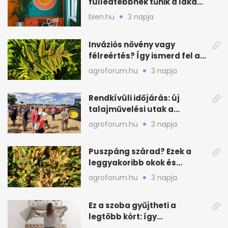
fülledtebbnek tűnik a lakás
nyáron
bien.hu
3 napja
Inváziós növény vagy
félreértés? Így ismerd fel a
valódi kockázatot
agroforum.hu
3 napja
Rendkívüli időjárás: új
talajművelési utak a
gazdáknak
agroforum.hu
3 napja
Puszpáng szárad? Ezek a
leggyakoribb okok és
teendők
agroforum.hu
3 napja
Ez a szoba gyűjtheti a
legtöbb kórt: így
mélytisztítsd otthon