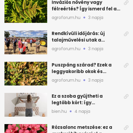
Inváziós növény vagy
félreértés? Így ismerd fel a
valódi kockázatot
agroforum.hu
3 napja
Rendkívüli időjárás: új
talajművelési utak a
gazdáknak
agroforum.hu
3 napja
Puszpáng szárad? Ezek a
leggyakoribb okok és
teendők
agroforum.hu
3 napja
Ez a szoba gyűjtheti a
legtöbb kórt: így
mélytisztítsd otthon
bien.hu
4 napja
Rózsalonc metszése: ez a