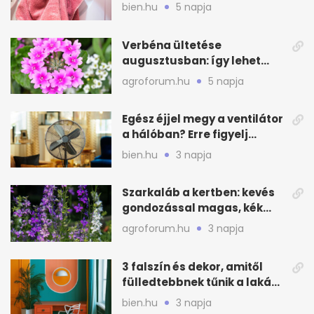
lesz a törölköző
bien.hu
5 napja
Verbéna ültetése
augusztusban: így lehet
még idén virágos a kert
agroforum.hu
5 napja
Egész éjjel megy a ventilátor
a hálóban? Erre figyelj
alvásnál nyáron
bien.hu
3 napja
Szarkaláb a kertben: kevés
gondozással magas, kék
virágfalat ad
agroforum.hu
3 napja
3 falszín és dekor, amitől
fülledtebbnek tűnik a lakás
nyáron
bien.hu
3 napja