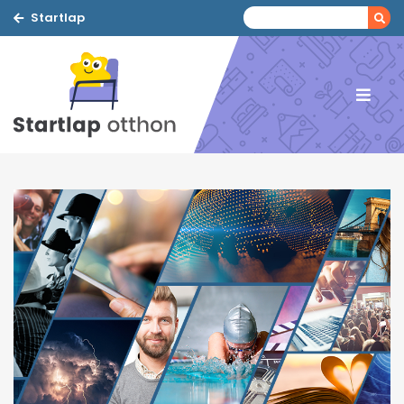
Startlap