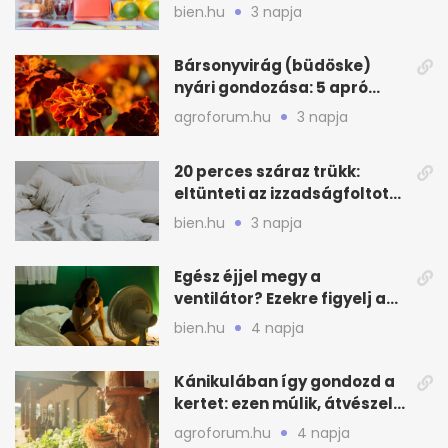
zónákra figyelj
bien.hu
3 napja
Bársonyvirág (büdöske)
nyári gondozása: 5 apró
lépés a dús virágzásért
agroforum.hu
3 napja
20 perces száraz trükk:
eltünteti az izzadságfoltot
és a szagot a matracról
bien.hu
3 napja
Egész éjjel megy a
ventilátor? Ezekre figyelj a
hőségben alvásnál
bien.hu
4 napja
Kánikulában így gondozd a
kertet: ezen múlik, átvészeli-
e a hőséget
agroforum.hu
4 napja