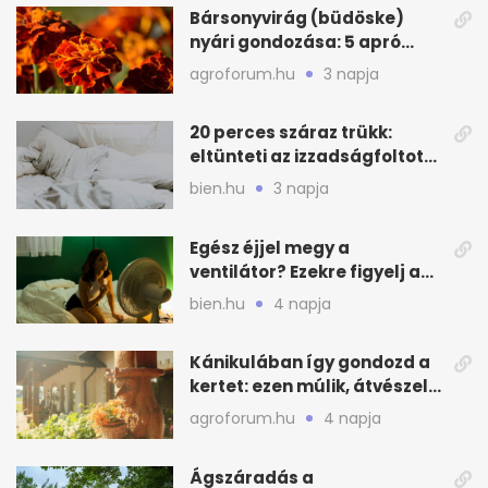
Bársonyvirág (büdöske)
nyári gondozása: 5 apró
lépés a dús virágzásért
agroforum.hu
3 napja
20 perces száraz trükk:
eltünteti az izzadságfoltot
és a szagot a matracról
bien.hu
3 napja
Egész éjjel megy a
ventilátor? Ezekre figyelj a
hőségben alvásnál
bien.hu
4 napja
Kánikulában így gondozd a
kertet: ezen múlik, átvészeli-
e a hőséget
agroforum.hu
4 napja
Ágszáradás a