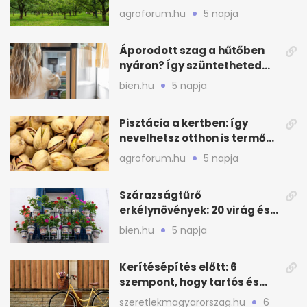
kajszin: mit tehetsz most?
agroforum.hu
5 napja
Áporodott szag a hűtőben
nyáron? Így szüntetheted
meg olcsón
bien.hu
5 napja
Pisztácia a kertben: így
nevelhetsz otthon is termő
növényt
agroforum.hu
5 napja
Szárazságtűrő
erkélynövények: 20 virág és
cserje a forró nyárra
bien.hu
5 napja
Kerítésépítés előtt: 6
szempont, hogy tartós és
praktikus legyen
szeretlekmagyarorszag.hu
6