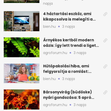
napja
4 háztartási eszköz, ami
kikapcsolva is melegíti a
lakást
bien.hu
3 napja
Árnyékos kertből modern
oázis: így lett trendi a ligetes
zöld
agroforum.hu
3 napja
Hűtőpakolási hiba, ami
felgyorsítja a romlást:
zónákra figyelj
bien.hu
3 napja
Bársonyvirág (büdöske)
nyári gondozása: 5 apró
lépés a dús virágzásért
agroforum.hu
3 napja