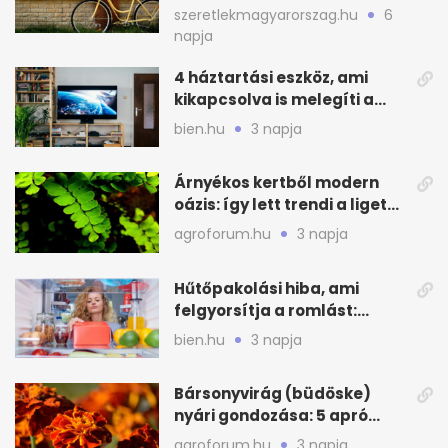
praktikus legyen
szeretlekmagyarorszag.hu
6
napja
4 háztartási eszköz, ami
kikapcsolva is melegíti a
lakást
bien.hu
3 napja
Árnyékos kertből modern
oázis: így lett trendi a ligetes
zöld
agroforum.hu
3 napja
Hűtőpakolási hiba, ami
felgyorsítja a romlást:
zónákra figyelj
bien.hu
3 napja
Bársonyvirág (büdöske)
nyári gondozása: 5 apró
lépés a dús virágzásért
agroforum.hu
3 napja