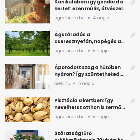
Kánikulában így gondozd a
kertet: ezen múlik, átvészeli-
e a hőséget
agroforum.hu
4 napja
Ágszáradás a
cseresznyefán, napégés a
kajszin: mit tehetsz most?
agroforum.hu
5 napja
Áporodott szag a hűtőben
nyáron? Így szüntetheted
meg olcsón
bien.hu
5 napja
Pisztácia a kertben: így
nevelhetsz otthon is termő
növényt
agroforum.hu
5 napja
Szárazságtűrő