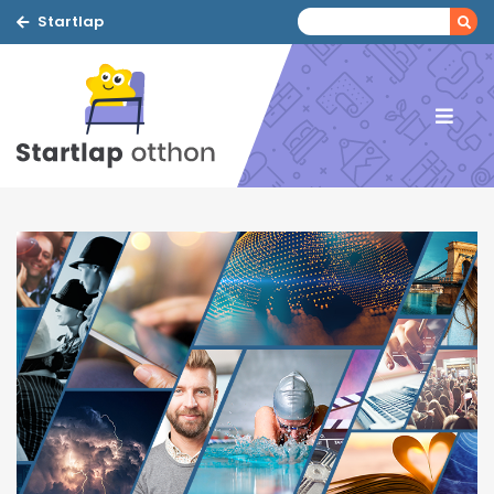
Startlap