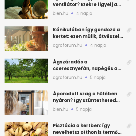
ventilátor? Ezekre figyelj a
hőségben alvásnál
bien.hu
4 napja
Kánikulában így gondozd a
kertet: ezen múlik, átvészeli-
e a hőséget
agroforum.hu
4 napja
Ágszáradás a
cseresznyefán, napégés a
kajszin: mit tehetsz most?
agroforum.hu
5 napja
Áporodott szag a hűtőben
nyáron? Így szüntetheted
meg olcsón
bien.hu
5 napja
Pisztácia a kertben: így
nevelhetsz otthon is termő