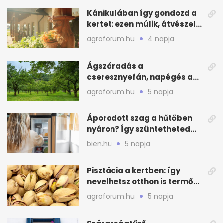
Kánikulában így gondozd a
kertet: ezen múlik, átvészeli-
e a hőséget
agroforum.hu
4 napja
Ágszáradás a
cseresznyefán, napégés a
kajszin: mit tehetsz most?
agroforum.hu
5 napja
Áporodott szag a hűtőben
nyáron? Így szüntetheted
meg olcsón
bien.hu
5 napja
Pisztácia a kertben: így
nevelhetsz otthon is termő
növényt
agroforum.hu
5 napja