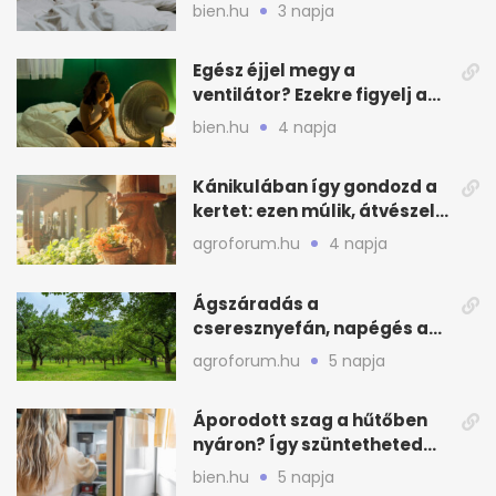
és a szagot a matracról
bien.hu
3 napja
Egész éjjel megy a
ventilátor? Ezekre figyelj a
hőségben alvásnál
bien.hu
4 napja
Kánikulában így gondozd a
kertet: ezen múlik, átvészeli-
e a hőséget
agroforum.hu
4 napja
Ágszáradás a
cseresznyefán, napégés a
kajszin: mit tehetsz most?
agroforum.hu
5 napja
Áporodott szag a hűtőben
nyáron? Így szüntetheted
meg olcsón
bien.hu
5 napja