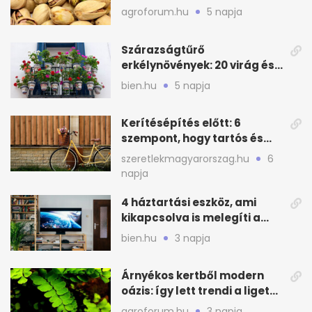
növényt
agroforum.hu
5 napja
Szárazságtűrő
erkélynövények: 20 virág és
cserje a forró nyárra
bien.hu
5 napja
Kerítésépítés előtt: 6
szempont, hogy tartós és
praktikus legyen
szeretlekmagyarorszag.hu
6
napja
4 háztartási eszköz, ami
kikapcsolva is melegíti a
lakást
bien.hu
3 napja
Árnyékos kertből modern
oázis: így lett trendi a ligetes
zöld
agroforum.hu
3 napja