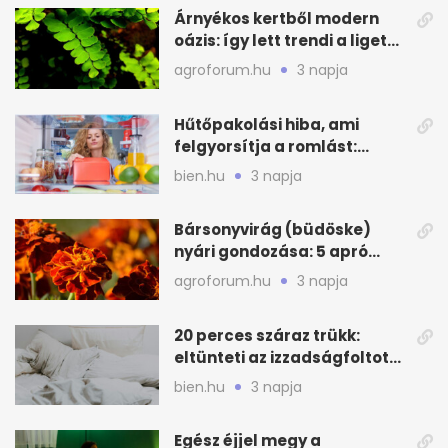
Árnyékos kertből modern
oázis: így lett trendi a ligetes
zöld
agroforum.hu
3 napja
Hűtőpakolási hiba, ami
felgyorsítja a romlást:
zónákra figyelj
bien.hu
3 napja
Bársonyvirág (büdöske)
nyári gondozása: 5 apró
lépés a dús virágzásért
agroforum.hu
3 napja
20 perces száraz trükk:
eltünteti az izzadságfoltot
és a szagot a matracról
bien.hu
3 napja
Egész éjjel megy a