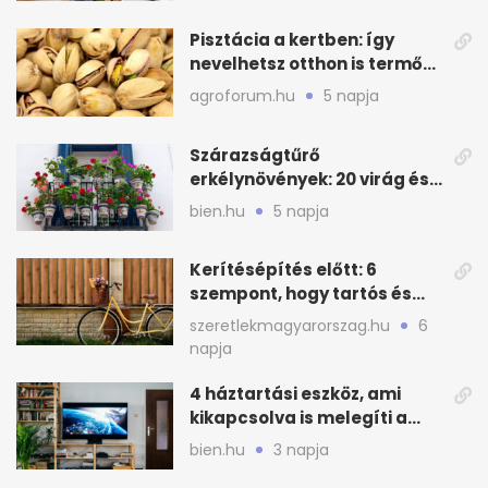
Pisztácia a kertben: így
nevelhetsz otthon is termő
növényt
agroforum.hu
5 napja
Szárazságtűrő
erkélynövények: 20 virág és
cserje a forró nyárra
bien.hu
5 napja
Kerítésépítés előtt: 6
szempont, hogy tartós és
praktikus legyen
szeretlekmagyarorszag.hu
6
napja
4 háztartási eszköz, ami
kikapcsolva is melegíti a
lakást
bien.hu
3 napja