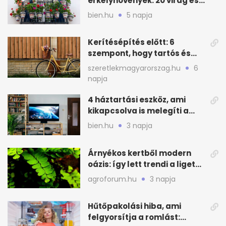
erkélynövények: 20 virág és
cserje a forró nyárra
bien.hu
5 napja
Kerítésépítés előtt: 6
szempont, hogy tartós és
praktikus legyen
szeretlekmagyarorszag.hu
6
napja
4 háztartási eszköz, ami
kikapcsolva is melegíti a
lakást
bien.hu
3 napja
Árnyékos kertből modern
oázis: így lett trendi a ligetes
zöld
agroforum.hu
3 napja
Hűtőpakolási hiba, ami
felgyorsítja a romlást: