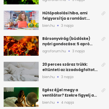
Hűtőpakolási hiba, ami
felgyorsítja a romlást:
zónákra figyelj
bien.hu
3 napja
Bársonyvirág (büdöske)
nyári gondozása: 5 apró
lépés a dús virágzásért
agroforum.hu
3 napja
20 perces száraz trükk:
eltünteti az izzadságfoltot
és a szagot a matracról
bien.hu
3 napja
Egész éjjel megy a
ventilátor? Ezekre figyelj a
hőségben alvásnál
bien.hu
4 napja