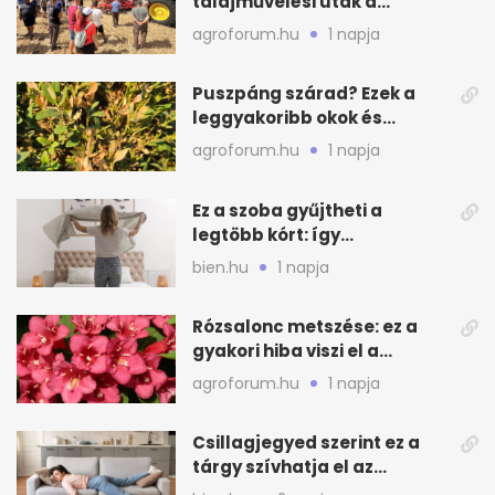
talajművelési utak a
gazdáknak
agroforum.hu
1 napja
Puszpáng szárad? Ezek a
leggyakoribb okok és
teendők
agroforum.hu
1 napja
Ez a szoba gyűjtheti a
legtöbb kórt: így
mélytisztítsd otthon
bien.hu
1 napja
Rózsalonc metszése: ez a
gyakori hiba viszi el a
virágzást
agroforum.hu
1 napja
Csillagjegyed szerint ez a
tárgy szívhatja el az
otthonod energiáját