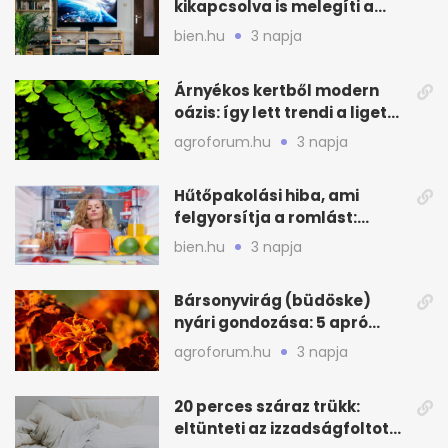
kikapcsolva is melegíti a
lakást
bien.hu
3 napja
Árnyékos kertből modern
oázis: így lett trendi a ligetes
zöld
agroforum.hu
3 napja
Hűtőpakolási hiba, ami
felgyorsítja a romlást:
zónákra figyelj
bien.hu
3 napja
Bársonyvirág (büdöske)
nyári gondozása: 5 apró
lépés a dús virágzásért
agroforum.hu
3 napja
20 perces száraz trükk:
eltünteti az izzadságfoltot