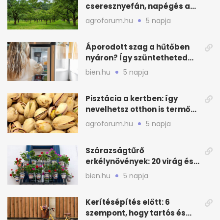
cseresznyefán, napégés a
kajszin: mit tehetsz most?
agroforum.hu
5 napja
Áporodott szag a hűtőben
nyáron? Így szüntetheted
meg olcsón
bien.hu
5 napja
Pisztácia a kertben: így
nevelhetsz otthon is termő
növényt
agroforum.hu
5 napja
Szárazságtűrő
erkélynövények: 20 virág és
cserje a forró nyárra
bien.hu
5 napja
Kerítésépítés előtt: 6
szempont, hogy tartós és