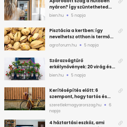
Áporodott szag a hűtőben
nyáron? Így szüntetheted
meg olcsón
bien.hu
5 napja
Pisztácia a kertben: így
nevelhetsz otthon is termő
növényt
agroforum.hu
5 napja
Szárazságtűrő
erkélynövények: 20 virág és
cserje a forró nyárra
bien.hu
5 napja
Kerítésépítés előtt: 6
szempont, hogy tartós és
praktikus legyen
szeretlekmagyarorszag.hu
6
napja
4 háztartási eszköz, ami