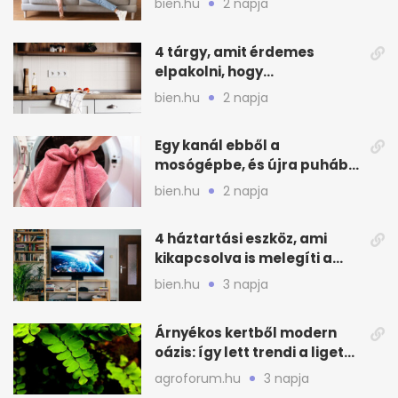
bien.hu
2 napja
4 tárgy, amit érdemes
elpakolni, hogy
hűvösebbnek tűnjön a lakás
bien.hu
2 napja
Egy kanál ebből a
mosógépbe, és újra puhább
lesz a törölköző
bien.hu
2 napja
4 háztartási eszköz, ami
kikapcsolva is melegíti a
lakást
bien.hu
3 napja
Árnyékos kertből modern
oázis: így lett trendi a ligetes
zöld
agroforum.hu
3 napja