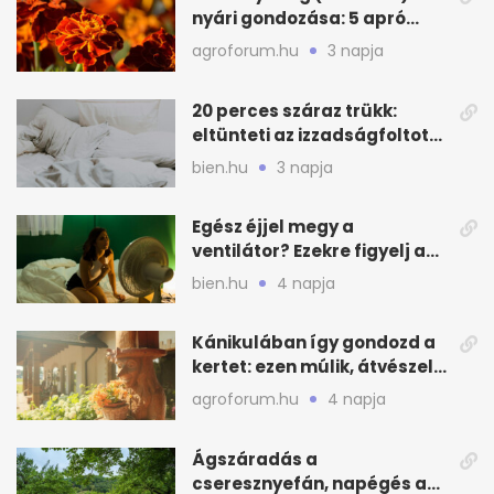
nyári gondozása: 5 apró
lépés a dús virágzásért
agroforum.hu
3 napja
20 perces száraz trükk:
eltünteti az izzadságfoltot
és a szagot a matracról
bien.hu
3 napja
Egész éjjel megy a
ventilátor? Ezekre figyelj a
hőségben alvásnál
bien.hu
4 napja
Kánikulában így gondozd a
kertet: ezen múlik, átvészeli-
e a hőséget
agroforum.hu
4 napja
Ágszáradás a
cseresznyefán, napégés a