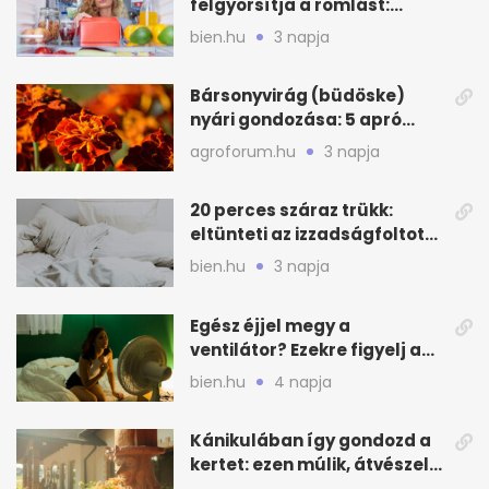
felgyorsítja a romlást:
zónákra figyelj
bien.hu
3 napja
Bársonyvirág (büdöske)
nyári gondozása: 5 apró
lépés a dús virágzásért
agroforum.hu
3 napja
20 perces száraz trükk:
eltünteti az izzadságfoltot
és a szagot a matracról
bien.hu
3 napja
Egész éjjel megy a
ventilátor? Ezekre figyelj a
hőségben alvásnál
bien.hu
4 napja
Kánikulában így gondozd a
kertet: ezen múlik, átvészeli-
e a hőséget