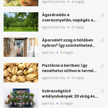
agroforum.hu
4 napja
Ágszáradás a
cseresznyefán, napégés a
kajszin: mit tehetsz most?
agroforum.hu
5 napja
Áporodott szag a hűtőben
nyáron? Így szüntetheted
meg olcsón
bien.hu
5 napja
Pisztácia a kertben: így
nevelhetsz otthon is termő
növényt
agroforum.hu
5 napja
Szárazságtűrő
erkélynövények: 20 virág és
cserje a forró nyárra
bien.hu
5 napja