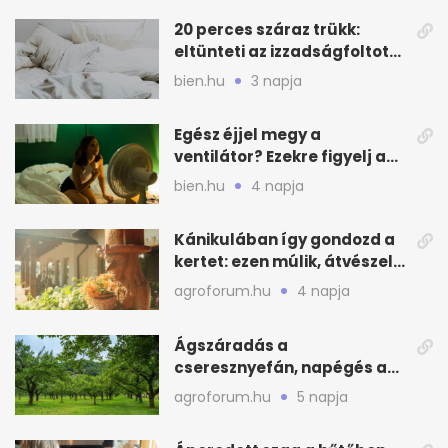
20 perces száraz trükk:
eltünteti az izzadságfoltot
és a szagot a matracról
bien.hu
3 napja
Egész éjjel megy a
ventilátor? Ezekre figyelj a
hőségben alvásnál
bien.hu
4 napja
Kánikulában így gondozd a
kertet: ezen múlik, átvészeli-
e a hőséget
agroforum.hu
4 napja
Ágszáradás a
cseresznyefán, napégés a
kajszin: mit tehetsz most?
agroforum.hu
5 napja