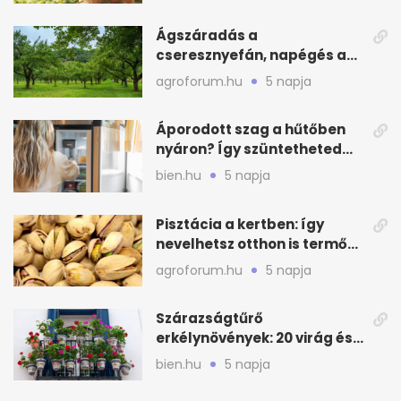
Ágszáradás a
cseresznyefán, napégés a
kajszin: mit tehetsz most?
agroforum.hu
5 napja
Áporodott szag a hűtőben
nyáron? Így szüntetheted
meg olcsón
bien.hu
5 napja
Pisztácia a kertben: így
nevelhetsz otthon is termő
növényt
agroforum.hu
5 napja
Szárazságtűrő
erkélynövények: 20 virág és
cserje a forró nyárra
bien.hu
5 napja