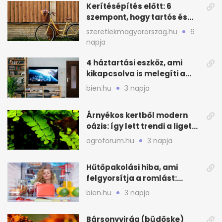
Kerítésépítés előtt: 6
szempont, hogy tartós és
praktikus legyen
szeretlekmagyarorszag.hu
6
napja
4 háztartási eszköz, ami
kikapcsolva is melegíti a
lakást
bien.hu
3 napja
Árnyékos kertből modern
oázis: így lett trendi a ligetes
zöld
agroforum.hu
3 napja
Hűtőpakolási hiba, ami
felgyorsítja a romlást:
zónákra figyelj
bien.hu
3 napja
Bársonyvirág (büdöske)