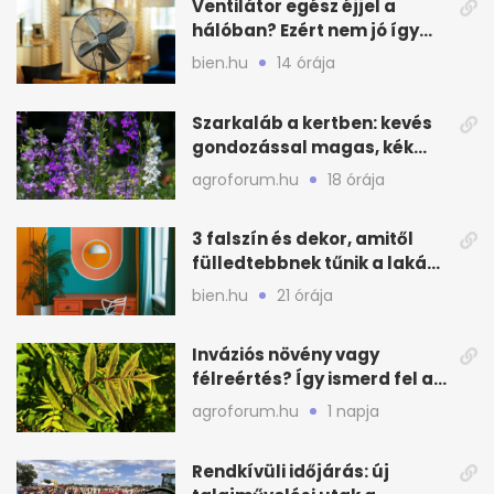
Ventilátor egész éjjel a
hálóban? Ezért nem jó így
aludni nyáron
bien.hu
14 órája
Szarkaláb a kertben: kevés
gondozással magas, kék
virágfalat ad
agroforum.hu
18 órája
3 falszín és dekor, amitől
fülledtebbnek tűnik a lakás
nyáron
bien.hu
21 órája
Inváziós növény vagy
félreértés? Így ismerd fel a
valódi kockázatot
agroforum.hu
1 napja
Rendkívüli időjárás: új