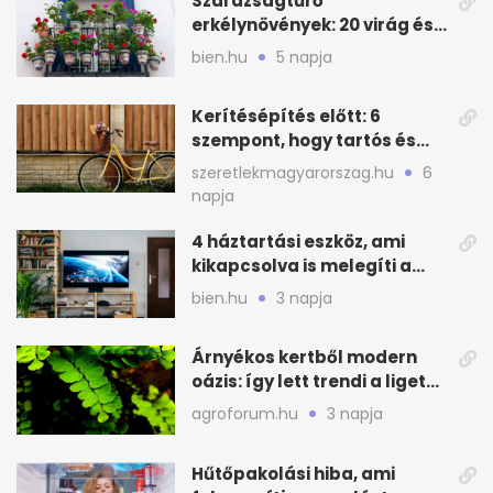
Szárazságtűrő
erkélynövények: 20 virág és
cserje a forró nyárra
bien.hu
5 napja
Kerítésépítés előtt: 6
szempont, hogy tartós és
praktikus legyen
szeretlekmagyarorszag.hu
6
napja
4 háztartási eszköz, ami
kikapcsolva is melegíti a
lakást
bien.hu
3 napja
Árnyékos kertből modern
oázis: így lett trendi a ligetes
zöld
agroforum.hu
3 napja
Hűtőpakolási hiba, ami