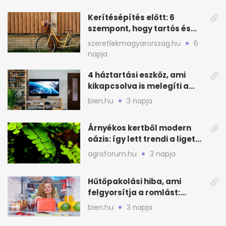
Kerítésépítés előtt: 6
szempont, hogy tartós és
praktikus legyen
szeretlekmagyarorszag.hu
6
napja
4 háztartási eszköz, ami
kikapcsolva is melegíti a
lakást
bien.hu
3 napja
Árnyékos kertből modern
oázis: így lett trendi a ligetes
zöld
agroforum.hu
3 napja
Hűtőpakolási hiba, ami
felgyorsítja a romlást:
zónákra figyelj
bien.hu
3 napja