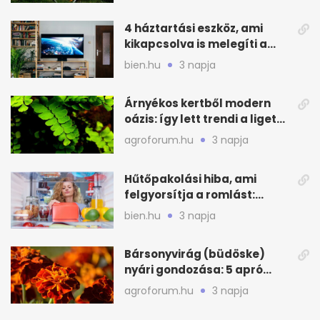
4 háztartási eszköz, ami
kikapcsolva is melegíti a
lakást
bien.hu
3 napja
Árnyékos kertből modern
oázis: így lett trendi a ligetes
zöld
agroforum.hu
3 napja
Hűtőpakolási hiba, ami
felgyorsítja a romlást:
zónákra figyelj
bien.hu
3 napja
Bársonyvirág (büdöske)
nyári gondozása: 5 apró
lépés a dús virágzásért
agroforum.hu
3 napja