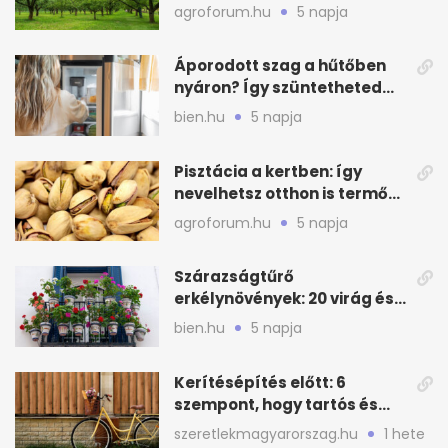
kajszin: mit tehetsz most?
agroforum.hu
5 napja
Áporodott szag a hűtőben
nyáron? Így szüntetheted
meg olcsón
bien.hu
5 napja
Pisztácia a kertben: így
nevelhetsz otthon is termő
növényt
agroforum.hu
5 napja
Szárazságtűrő
erkélynövények: 20 virág és
cserje a forró nyárra
bien.hu
5 napja
Kerítésépítés előtt: 6
szempont, hogy tartós és
praktikus legyen
szeretlekmagyarorszag.hu
1 hete