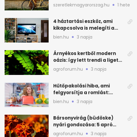
praktikus legyen
szeretlekmagyarorszag.hu
1 hete
4 háztartási eszköz, ami
kikapcsolva is melegíti a
lakást
bien.hu
3 napja
Árnyékos kertből modern
oázis: így lett trendi a ligetes
zöld
agroforum.hu
3 napja
Hűtőpakolási hiba, ami
felgyorsítja a romlást:
zónákra figyelj
bien.hu
3 napja
Bársonyvirág (büdöske)
nyári gondozása: 5 apró
lépés a dús virágzásért
agroforum.hu
3 napja