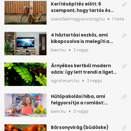
Kerítésépítés előtt: 6
szempont, hogy tartós és
praktikus legyen
szeretlekmagyarorszag.hu
1 hete
4 háztartási eszköz, ami
kikapcsolva is melegíti a
lakást
bien.hu
3 napja
Árnyékos kertből modern
oázis: így lett trendi a ligetes
zöld
agroforum.hu
3 napja
Hűtőpakolási hiba, ami
felgyorsítja a romlást:
zónákra figyelj
bien.hu
3 napja
Bársonyvirág (büdöske)