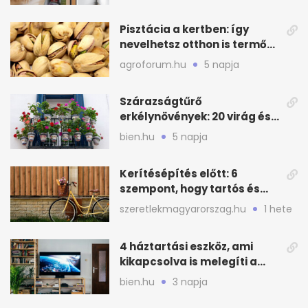
Pisztácia a kertben: így
nevelhetsz otthon is termő
növényt
agroforum.hu
5 napja
Szárazságtűrő
erkélynövények: 20 virág és
cserje a forró nyárra
bien.hu
5 napja
Kerítésépítés előtt: 6
szempont, hogy tartós és
praktikus legyen
szeretlekmagyarorszag.hu
1 hete
4 háztartási eszköz, ami
kikapcsolva is melegíti a
lakást
bien.hu
3 napja