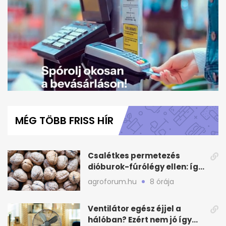
0
seconds
of
MÉG TÖBB FRISS HÍR
1
minute,
16
seconds
Csalétkes permetezés
dióburok-fúrólégy ellen: így
csináld a kertben
agroforum.hu
8 órája
Ventilátor egész éjjel a
hálóban? Ezért nem jó így