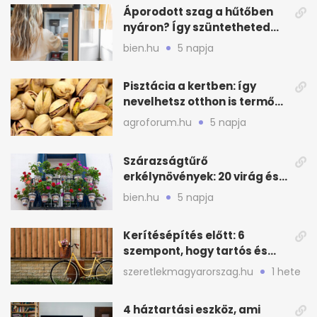
Áporodott szag a hűtőben
nyáron? Így szüntetheted
meg olcsón
bien.hu
5 napja
Pisztácia a kertben: így
nevelhetsz otthon is termő
növényt
agroforum.hu
5 napja
Szárazságtűrő
erkélynövények: 20 virág és
cserje a forró nyárra
bien.hu
5 napja
Kerítésépítés előtt: 6
szempont, hogy tartós és
praktikus legyen
szeretlekmagyarorszag.hu
1 hete
4 háztartási eszköz, ami