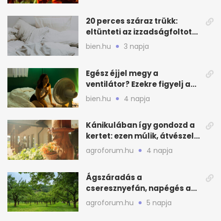
20 perces száraz trükk:
eltünteti az izzadságfoltot
és a szagot a matracról
bien.hu
3 napja
Egész éjjel megy a
ventilátor? Ezekre figyelj a
hőségben alvásnál
bien.hu
4 napja
Kánikulában így gondozd a
kertet: ezen múlik, átvészeli-
e a hőséget
agroforum.hu
4 napja
Ágszáradás a
cseresznyefán, napégés a
kajszin: mit tehetsz most?
agroforum.hu
5 napja