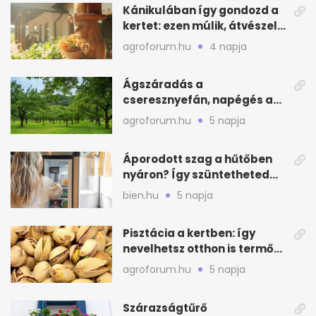
Kánikulában így gondozd a
kertet: ezen múlik, átvészeli-
e a hőséget
agroforum.hu
4 napja
Ágszáradás a
cseresznyefán, napégés a
kajszin: mit tehetsz most?
agroforum.hu
5 napja
Áporodott szag a hűtőben
nyáron? Így szüntetheted
meg olcsón
bien.hu
5 napja
Pisztácia a kertben: így
nevelhetsz otthon is termő
növényt
agroforum.hu
5 napja
Szárazságtűrő