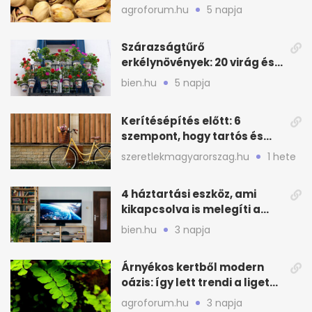
növényt
agroforum.hu
5 napja
Szárazságtűrő
erkélynövények: 20 virág és
cserje a forró nyárra
bien.hu
5 napja
Kerítésépítés előtt: 6
szempont, hogy tartós és
praktikus legyen
szeretlekmagyarorszag.hu
1 hete
4 háztartási eszköz, ami
kikapcsolva is melegíti a
lakást
bien.hu
3 napja
Árnyékos kertből modern
oázis: így lett trendi a ligetes
zöld
agroforum.hu
3 napja