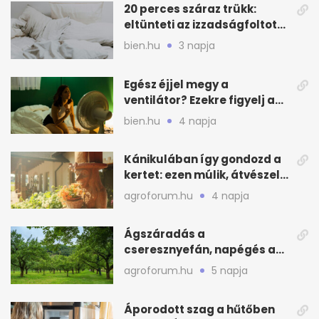
20 perces száraz trükk:
eltünteti az izzadságfoltot
és a szagot a matracról
bien.hu
3 napja
Egész éjjel megy a
ventilátor? Ezekre figyelj a
hőségben alvásnál
bien.hu
4 napja
Kánikulában így gondozd a
kertet: ezen múlik, átvészeli-
e a hőséget
agroforum.hu
4 napja
Ágszáradás a
cseresznyefán, napégés a
kajszin: mit tehetsz most?
agroforum.hu
5 napja
Áporodott szag a hűtőben