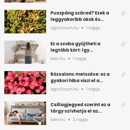
Puszpáng szárad? Ezek a
leggyakoribb okok és
teendők
agroforum.hu
1 napja
Ez a szoba gyűjtheti a
legtöbb kórt: így
mélytisztítsd otthon
bien.hu
1 napja
Rózsalonc metszése: ez a
gyakori hiba viszi el a
virágzást
agroforum.hu
1 napja
Csillagjegyed szerint ez a
tárgy szívhatja el az
otthonod energiáját
bien.hu
2 napja