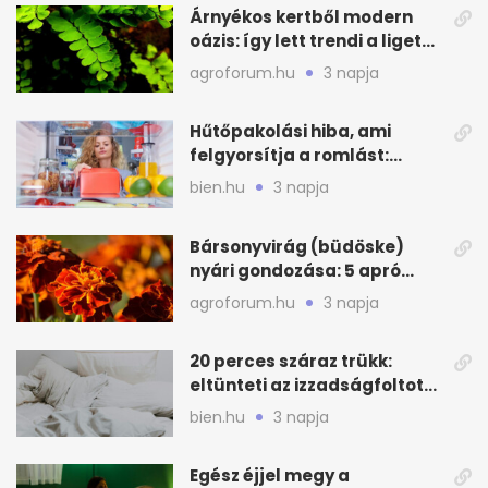
Árnyékos kertből modern
oázis: így lett trendi a ligetes
zöld
agroforum.hu
3 napja
Hűtőpakolási hiba, ami
felgyorsítja a romlást:
zónákra figyelj
bien.hu
3 napja
Bársonyvirág (büdöske)
nyári gondozása: 5 apró
lépés a dús virágzásért
agroforum.hu
3 napja
20 perces száraz trükk:
eltünteti az izzadságfoltot
és a szagot a matracról
bien.hu
3 napja
Egész éjjel megy a