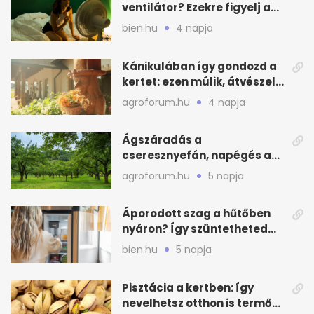
ventilátor? Ezekre figyelj a
hőségben alvásnál
bien.hu
4 napja
Kánikulában így gondozd a
kertet: ezen múlik, átvészeli-
e a hőséget
agroforum.hu
4 napja
Ágszáradás a
cseresznyefán, napégés a
kajszin: mit tehetsz most?
agroforum.hu
5 napja
Áporodott szag a hűtőben
nyáron? Így szüntetheted
meg olcsón
bien.hu
5 napja
Pisztácia a kertben: így
nevelhetsz otthon is termő