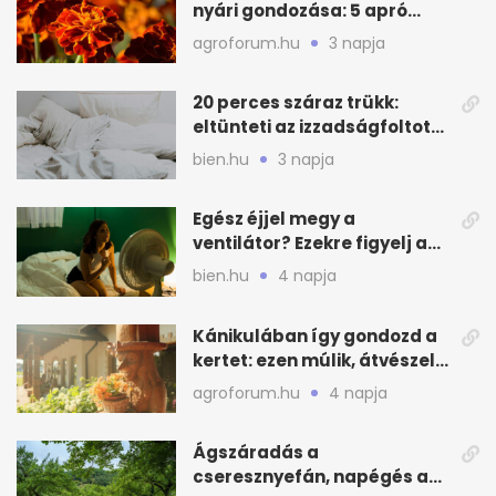
nyári gondozása: 5 apró
lépés a dús virágzásért
agroforum.hu
3 napja
20 perces száraz trükk:
eltünteti az izzadságfoltot
és a szagot a matracról
bien.hu
3 napja
Egész éjjel megy a
ventilátor? Ezekre figyelj a
hőségben alvásnál
bien.hu
4 napja
Kánikulában így gondozd a
kertet: ezen múlik, átvészeli-
e a hőséget
agroforum.hu
4 napja
Ágszáradás a
cseresznyefán, napégés a