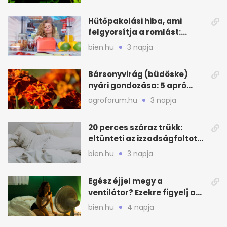
Hűtőpakolási hiba, ami
felgyorsítja a romlást:
zónákra figyelj
bien.hu
3 napja
Bársonyvirág (büdöske)
nyári gondozása: 5 apró
lépés a dús virágzásért
agroforum.hu
3 napja
20 perces száraz trükk:
eltünteti az izzadságfoltot
és a szagot a matracról
bien.hu
3 napja
Egész éjjel megy a
ventilátor? Ezekre figyelj a
hőségben alvásnál
bien.hu
4 napja