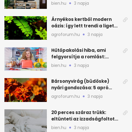
lakást
bien.hu
3 napja
Árnyékos kertből modern
oázis: így lett trendi a ligetes
zöld
agroforum.hu
3 napja
Hűtőpakolási hiba, ami
felgyorsítja a romlást:
zónákra figyelj
bien.hu
3 napja
Bársonyvirág (büdöske)
nyári gondozása: 5 apró
lépés a dús virágzásért
agroforum.hu
3 napja
20 perces száraz trükk:
eltünteti az izzadságfoltot
és a szagot a matracról
bien.hu
3 napja