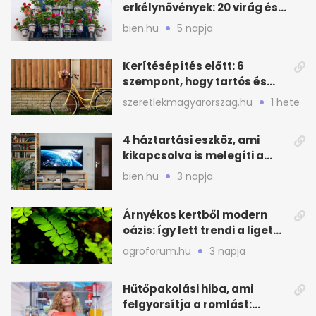
erkélynövények: 20 virág és
cserje a forró nyárra
bien.hu
5 napja
Kerítésépítés előtt: 6
szempont, hogy tartós és
praktikus legyen
szeretlekmagyarorszag.hu
1 hete
4 háztartási eszköz, ami
kikapcsolva is melegíti a
lakást
bien.hu
3 napja
Árnyékos kertből modern
oázis: így lett trendi a ligetes
zöld
agroforum.hu
3 napja
Hűtőpakolási hiba, ami
felgyorsítja a romlást: