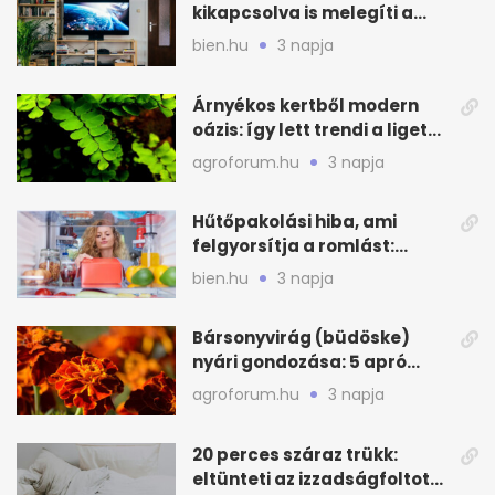
kikapcsolva is melegíti a
lakást
bien.hu
3 napja
Árnyékos kertből modern
oázis: így lett trendi a ligetes
zöld
agroforum.hu
3 napja
Hűtőpakolási hiba, ami
felgyorsítja a romlást:
zónákra figyelj
bien.hu
3 napja
Bársonyvirág (büdöske)
nyári gondozása: 5 apró
lépés a dús virágzásért
agroforum.hu
3 napja
20 perces száraz trükk:
eltünteti az izzadságfoltot