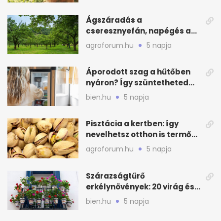
Ágszáradás a
cseresznyefán, napégés a
kajszin: mit tehetsz most?
agroforum.hu
5 napja
Áporodott szag a hűtőben
nyáron? Így szüntetheted
meg olcsón
bien.hu
5 napja
Pisztácia a kertben: így
nevelhetsz otthon is termő
növényt
agroforum.hu
5 napja
Szárazságtűrő
erkélynövények: 20 virág és
cserje a forró nyárra
bien.hu
5 napja