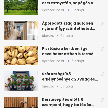
cseresznyefán, napégés a
kajszin: mit tehetsz most?
agroforum.hu
5 napja
Áporodott szag a hűtőben
nyáron? Így szüntetheted
meg olcsón
bien.hu
5 napja
Pisztácia a kertben: így
nevelhetsz otthon is termő
növényt
agroforum.hu
5 napja
Szárazságtűrő
erkélynövények: 20 virág és
cserje a forró nyárra
bien.hu
5 napja
Kerítésépítés előtt: 6
szempont, hogy tartós és