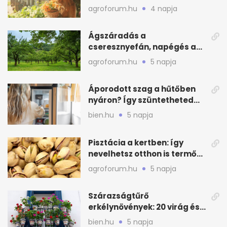
e a hőséget
agroforum.hu
4 napja
Ágszáradás a
cseresznyefán, napégés a
kajszin: mit tehetsz most?
agroforum.hu
5 napja
Áporodott szag a hűtőben
nyáron? Így szüntetheted
meg olcsón
bien.hu
5 napja
Pisztácia a kertben: így
nevelhetsz otthon is termő
növényt
agroforum.hu
5 napja
Szárazságtűrő
erkélynövények: 20 virág és
cserje a forró nyárra
bien.hu
5 napja