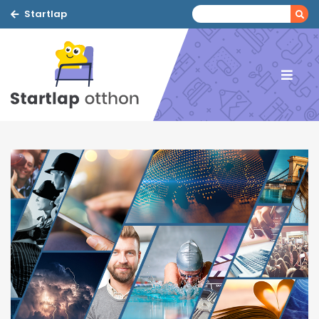
Startlap