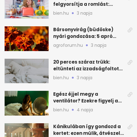
felgyorsítja a romlást:
zónákra figyelj
bien.hu
3 napja
Bársonyvirág (büdöske)
nyári gondozása: 5 apró
lépés a dús virágzásért
agroforum.hu
3 napja
20 perces száraz trükk:
eltünteti az izzadságfoltot
és a szagot a matracról
bien.hu
3 napja
Egész éjjel megy a
ventilátor? Ezekre figyelj a
hőségben alvásnál
bien.hu
4 napja
Kánikulában így gondozd a
kertet: ezen múlik, átvészeli-