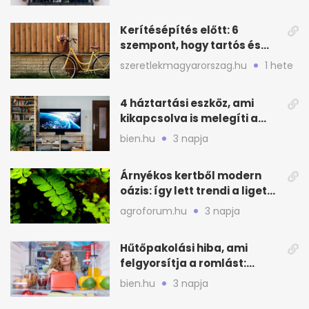
Kerítésépítés előtt: 6
szempont, hogy tartós és
praktikus legyen
szeretlekmagyarorszag.hu
1 hete
4 háztartási eszköz, ami
kikapcsolva is melegíti a
lakást
bien.hu
3 napja
Árnyékos kertből modern
oázis: így lett trendi a ligetes
zöld
agroforum.hu
3 napja
Hűtőpakolási hiba, ami
felgyorsítja a romlást:
zónákra figyelj
bien.hu
3 napja