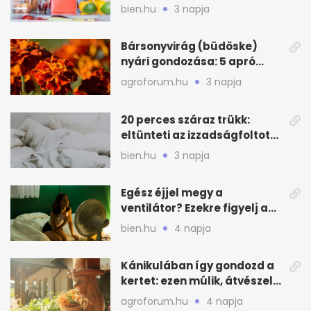
zónákra figyelj
bien.hu
3 napja
Bársonyvirág (büdöske)
nyári gondozása: 5 apró
lépés a dús virágzásért
agroforum.hu
3 napja
20 perces száraz trükk:
eltünteti az izzadságfoltot
és a szagot a matracról
bien.hu
3 napja
Egész éjjel megy a
ventilátor? Ezekre figyelj a
hőségben alvásnál
bien.hu
4 napja
Kánikulában így gondozd a
kertet: ezen múlik, átvészeli-
e a hőséget
agroforum.hu
4 napja