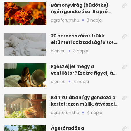
Bársonyvirág (büdöske)
nyári gondozása: 5 apró
lépés a dús virágzásért
agroforum.hu
3 napja
20 perces száraz trükk:
eltünteti az izzadságfoltot
és a szagot a matracról
bien.hu
3 napja
Egész éjjel megy a
ventilátor? Ezekre figyelj a
hőségben alvásnál
bien.hu
4 napja
Kánikulában így gondozd a
kertet: ezen múlik, átvészeli-
e a hőséget
agroforum.hu
4 napja
Ágszáradás a