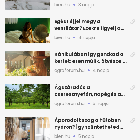
és a szagot a matracról
bien.hu
3 napja
Egész éjjel megy a
ventilátor? Ezekre figyelj a
hőségben alvásnál
bien.hu
4 napja
Kánikulában így gondozd a
kertet: ezen múlik, átvészeli-
e a hőséget
agroforum.hu
4 napja
Ágszáradás a
cseresznyefán, napégés a
kajszin: mit tehetsz most?
agroforum.hu
5 napja
Áporodott szag a hűtőben
nyáron? Így szüntetheted
meg olcsón
bien.hu
5 napja