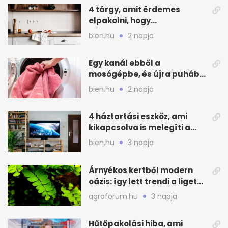
4 tárgy, amit érdemes
elpakolni, hogy
hűvösebbnek tűnjön a lakás
bien.hu
2 napja
Egy kanál ebből a
mosógépbe, és újra puhább
lesz a törölköző
bien.hu
2 napja
4 háztartási eszköz, ami
kikapcsolva is melegíti a
lakást
bien.hu
3 napja
Árnyékos kertből modern
oázis: így lett trendi a ligetes
zöld
agroforum.hu
3 napja
Hűtőpakolási hiba, ami