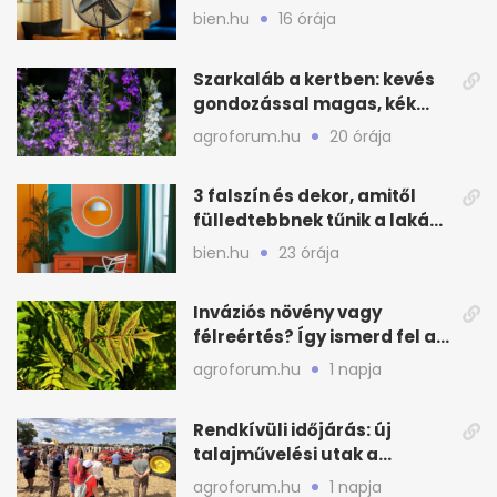
aludni nyáron
bien.hu
16 órája
Szarkaláb a kertben: kevés
gondozással magas, kék
virágfalat ad
agroforum.hu
20 órája
3 falszín és dekor, amitől
fülledtebbnek tűnik a lakás
nyáron
bien.hu
23 órája
Inváziós növény vagy
félreértés? Így ismerd fel a
valódi kockázatot
agroforum.hu
1 napja
Rendkívüli időjárás: új
talajművelési utak a
gazdáknak
agroforum.hu
1 napja