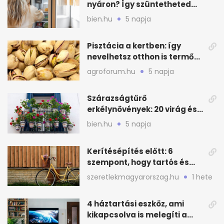
nyáron? Így szüntetheted
meg olcsón
bien.hu
5 napja
Pisztácia a kertben: így
nevelhetsz otthon is termő
növényt
agroforum.hu
5 napja
Szárazságtűrő
erkélynövények: 20 virág és
cserje a forró nyárra
bien.hu
5 napja
Kerítésépítés előtt: 6
szempont, hogy tartós és
praktikus legyen
szeretlekmagyarorszag.hu
1 hete
4 háztartási eszköz, ami
kikapcsolva is melegíti a