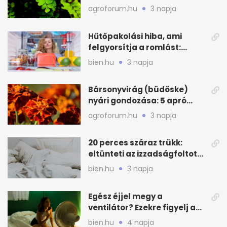
zöld
agroforum.hu
3 napja
Hűtőpakolási hiba, ami
felgyorsítja a romlást:
zónákra figyelj
bien.hu
3 napja
Bársonyvirág (büdöske)
nyári gondozása: 5 apró
lépés a dús virágzásért
agroforum.hu
3 napja
20 perces száraz trükk:
eltünteti az izzadságfoltot
és a szagot a matracról
bien.hu
3 napja
Egész éjjel megy a
ventilátor? Ezekre figyelj a
hőségben alvásnál
bien.hu
4 napja