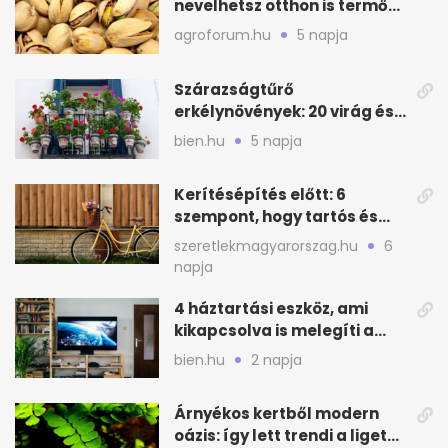
nevelhetsz otthon is termő
növényt
agroforum.hu
5 napja
Szárazságtűrő
erkélynövények: 20 virág és
cserje a forró nyárra
bien.hu
5 napja
Kerítésépítés előtt: 6
szempont, hogy tartós és
praktikus legyen
szeretlekmagyarorszag.hu
6
napja
4 háztartási eszköz, ami
kikapcsolva is melegíti a
lakást
bien.hu
2 napja
Árnyékos kertből modern
oázis: így lett trendi a ligetes