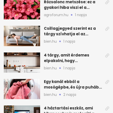
Rózsalonc metszése: ez a
gyakori hiba viszi el a
virágzást
agroforum.hu
1 napja
Csillagjegyed szerint ez a
tárgy szívhatja el az
otthonod energiáját
bien.hu
1 napja
4 tárgy, amit érdemes
elpakolni, hogy
hűvösebbnek tűnjön a lakás
bien.hu
1 napja
Egy kanál ebből a
mosógépbe, és újra puhább
lesz a törölköző
bien.hu
2 napja
4 háztartási eszköz, ami