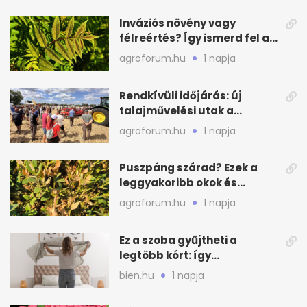
Inváziós növény vagy
félreértés? Így ismerd fel a
valódi kockázatot
agroforum.hu
1 napja
Rendkívüli időjárás: új
talajművelési utak a
gazdáknak
agroforum.hu
1 napja
Puszpáng szárad? Ezek a
leggyakoribb okok és
teendők
agroforum.hu
1 napja
Ez a szoba gyűjtheti a
legtöbb kórt: így
mélytisztítsd otthon
bien.hu
1 napja