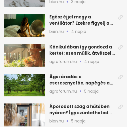
bien.hu
3 napja
Egész éjjel megy a
ventilátor? Ezekre figyelj a
hőségben alvásnál
bien.hu
4 napja
Kánikulában így gondozd a
kertet: ezen múlik, átvészeli-
e a hőséget
agroforum.hu
4 napja
Ágszáradás a
cseresznyefán, napégés a
kajszin: mit tehetsz most?
agroforum.hu
5 napja
Áporodott szag a hűtőben
nyáron? Így szüntetheted
meg olcsón
bien.hu
5 napja