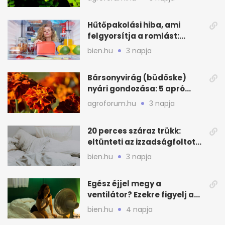
Hűtőpakolási hiba, ami
felgyorsítja a romlást:
zónákra figyelj
bien.hu
3 napja
Bársonyvirág (büdöske)
nyári gondozása: 5 apró
lépés a dús virágzásért
agroforum.hu
3 napja
20 perces száraz trükk:
eltünteti az izzadságfoltot
és a szagot a matracról
bien.hu
3 napja
Egész éjjel megy a
ventilátor? Ezekre figyelj a
hőségben alvásnál
bien.hu
4 napja