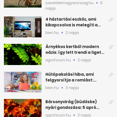
praktikus legyen
szeretlekmagyarorszag.hu
6
napja
4 háztartási eszköz, ami
kikapcsolva is melegíti a
lakást
bien.hu
2 napja
Árnyékos kertből modern
oázis: így lett trendi a ligetes
zöld
agroforum.hu
3 napja
Hűtőpakolási hiba, ami
felgyorsítja a romlást:
zónákra figyelj
bien.hu
3 napja
Bársonyvirág (büdöske)
nyári gondozása: 5 apró
lépés a dús virágzásért
agroforum.hu
3 napja