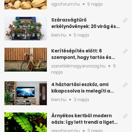
növényt
agroforum.hu
5 napja
Szárazságtűrő
erkélynövények: 20 virág és
cserje a forró nyárra
bien.hu
5 napja
Kerítésépítés előtt: 6
szempont, hogy tartós és
praktikus legyen
szeretlekmagyarorszag.hu
6
napja
4 háztartási eszköz, ami
kikapcsolva is melegíti a
lakást
bien.hu
2 napja
Árnyékos kertből modern
oázis: így lett trendi a ligetes
zöld
agroforum.hu
3 napja