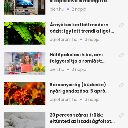
kikapcsolva is melegíti a
lakást
bien.hu
2 napja
Árnyékos kertből modern
oázis: így lett trendi a ligetes
zöld
agroforum.hu
3 napja
Hűtőpakolási hiba, ami
felgyorsítja a romlást:
zónákra figyelj
bien.hu
3 napja
Bársonyvirág (büdöske)
nyári gondozása: 5 apró
lépés a dús virágzásért
agroforum.hu
3 napja
20 perces száraz trükk:
eltünteti az izzadságfoltot
és a szagot a matracról