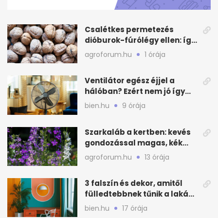
minute,
31
seconds
Csalétkes permetezés
dióburok-fúrólégy ellen: így
csináld a kertben
agroforum.hu
1 órája
Ventilátor egész éjjel a
hálóban? Ezért nem jó így
aludni nyáron
bien.hu
9 órája
Szarkaláb a kertben: kevés
gondozással magas, kék
virágfalat ad
agroforum.hu
13 órája
3 falszín és dekor, amitől
fülledtebbnek tűnik a lakás
nyáron
bien.hu
17 órája