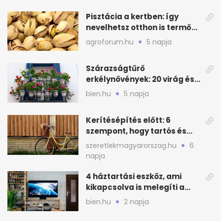
Pisztácia a kertben: így
nevelhetsz otthon is termő
növényt
agroforum.hu
5 napja
Szárazságtűrő
erkélynövények: 20 virág és
cserje a forró nyárra
bien.hu
5 napja
Kerítésépítés előtt: 6
szempont, hogy tartós és
praktikus legyen
szeretlekmagyarorszag.hu
6
napja
4 háztartási eszköz, ami
kikapcsolva is melegíti a
lakást
bien.hu
2 napja