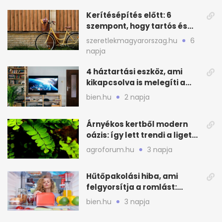
Kerítésépítés előtt: 6
szempont, hogy tartós és
praktikus legyen
szeretlekmagyarorszag.hu
6
napja
4 háztartási eszköz, ami
kikapcsolva is melegíti a
lakást
bien.hu
2 napja
Árnyékos kertből modern
oázis: így lett trendi a ligetes
zöld
agroforum.hu
3 napja
Hűtőpakolási hiba, ami
felgyorsítja a romlást:
zónákra figyelj
bien.hu
3 napja