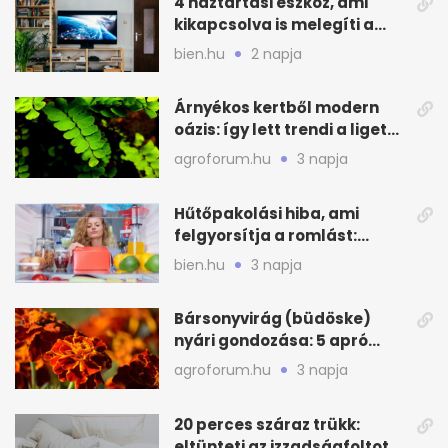
4 háztartási eszköz, ami
kikapcsolva is melegíti a
lakást
bien.hu
2 napja
Árnyékos kertből modern
oázis: így lett trendi a ligetes
zöld
agroforum.hu
3 napja
Hűtőpakolási hiba, ami
felgyorsítja a romlást:
zónákra figyelj
bien.hu
3 napja
Bársonyvirág (büdöske)
nyári gondozása: 5 apró
lépés a dús virágzásért
agroforum.hu
3 napja
20 perces száraz trükk:
eltünteti az izzadságfoltot