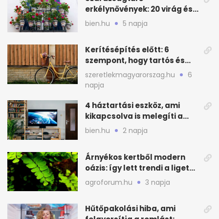
erkélynövények: 20 virág és
cserje a forró nyárra
bien.hu
5 napja
Kerítésépítés előtt: 6
szempont, hogy tartós és
praktikus legyen
szeretlekmagyarorszag.hu
6
napja
4 háztartási eszköz, ami
kikapcsolva is melegíti a
lakást
bien.hu
2 napja
Árnyékos kertből modern
oázis: így lett trendi a ligetes
zöld
agroforum.hu
3 napja
Hűtőpakolási hiba, ami