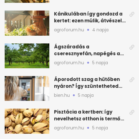
Kánikulában így gondozd a
kertet: ezen múlik, átvészeli-
e a hőséget
agroforum.hu
4 napja
Ágszáradás a
cseresznyefán, napégés a
kajszin: mit tehetsz most?
agroforum.hu
5 napja
Áporodott szag a hűtőben
nyáron? Így szüntetheted
meg olcsón
bien.hu
5 napja
Pisztácia a kertben: így
nevelhetsz otthon is termő
növényt
agroforum.hu
5 napja