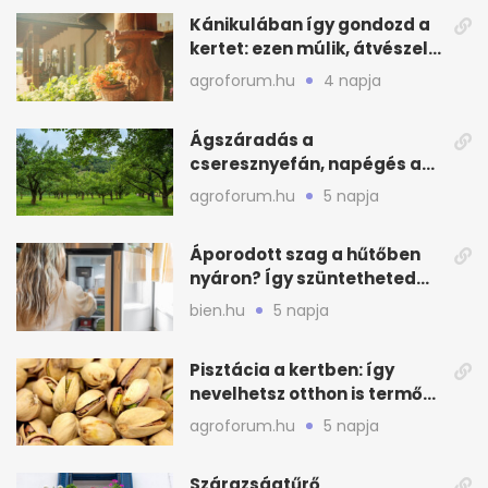
Kánikulában így gondozd a
kertet: ezen múlik, átvészeli-
e a hőséget
agroforum.hu
4 napja
Ágszáradás a
cseresznyefán, napégés a
kajszin: mit tehetsz most?
agroforum.hu
5 napja
Áporodott szag a hűtőben
nyáron? Így szüntetheted
meg olcsón
bien.hu
5 napja
Pisztácia a kertben: így
nevelhetsz otthon is termő
növényt
agroforum.hu
5 napja
Szárazságtűrő