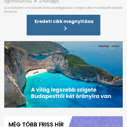
agroforum.hu
2 hónapja
Eredeti cikk megnyitása
0
seconds
of
MÉG TÖBB FRISS HÍR
1