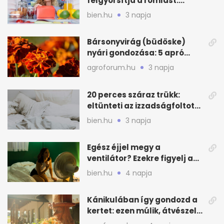
felgyorsítja a romlást:
zónákra figyelj
bien.hu
3 napja
Bársonyvirág (büdöske)
nyári gondozása: 5 apró
lépés a dús virágzásért
agroforum.hu
3 napja
20 perces száraz trükk:
eltünteti az izzadságfoltot
és a szagot a matracról
bien.hu
3 napja
Egész éjjel megy a
ventilátor? Ezekre figyelj a
hőségben alvásnál
bien.hu
4 napja
Kánikulában így gondozd a
kertet: ezen múlik, átvészeli-
e a hőséget