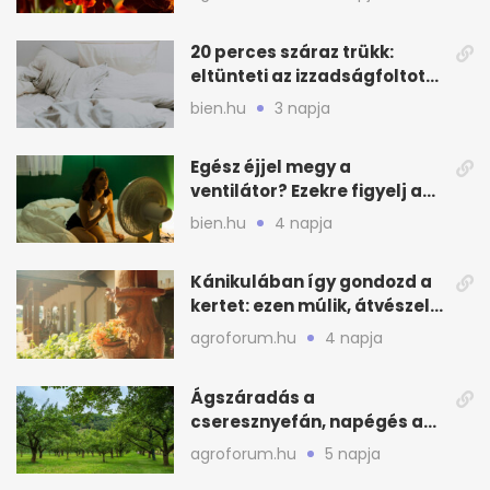
20 perces száraz trükk:
eltünteti az izzadságfoltot
és a szagot a matracról
bien.hu
3 napja
Egész éjjel megy a
ventilátor? Ezekre figyelj a
hőségben alvásnál
bien.hu
4 napja
Kánikulában így gondozd a
kertet: ezen múlik, átvészeli-
e a hőséget
agroforum.hu
4 napja
Ágszáradás a
cseresznyefán, napégés a
kajszin: mit tehetsz most?
agroforum.hu
5 napja