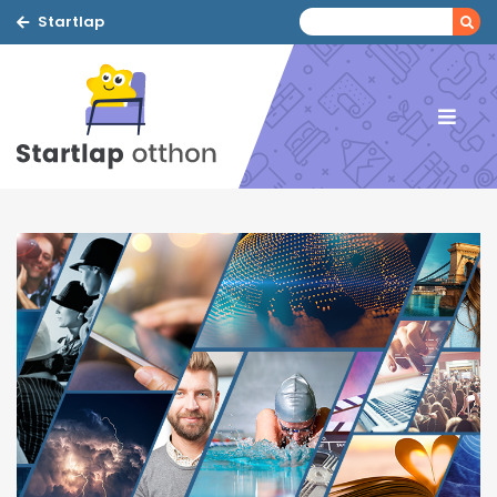
Startlap