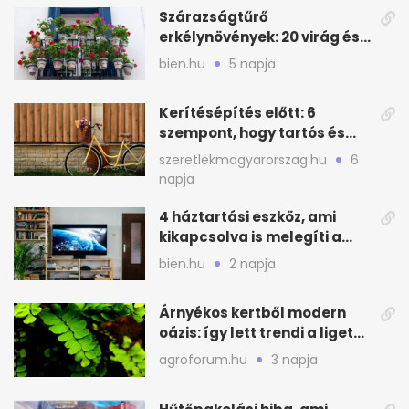
Szárazságtűrő
erkélynövények: 20 virág és
cserje a forró nyárra
bien.hu
5 napja
Kerítésépítés előtt: 6
szempont, hogy tartós és
praktikus legyen
szeretlekmagyarorszag.hu
6
napja
4 háztartási eszköz, ami
kikapcsolva is melegíti a
lakást
bien.hu
2 napja
Árnyékos kertből modern
oázis: így lett trendi a ligetes
zöld
agroforum.hu
3 napja