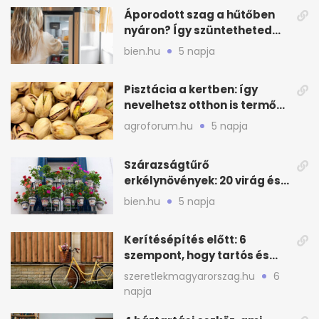
Áporodott szag a hűtőben
nyáron? Így szüntetheted
meg olcsón
bien.hu
5 napja
Pisztácia a kertben: így
nevelhetsz otthon is termő
növényt
agroforum.hu
5 napja
Szárazságtűrő
erkélynövények: 20 virág és
cserje a forró nyárra
bien.hu
5 napja
Kerítésépítés előtt: 6
szempont, hogy tartós és
praktikus legyen
szeretlekmagyarorszag.hu
6
napja