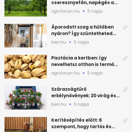
cseresznyefán, napégés a
kajszin: mit tehetsz most?
agroforum.hu
5 napja
Áporodott szag a hűtőben
nyáron? Így szüntetheted
meg olcsón
bien.hu
5 napja
Pisztácia a kertben: így
nevelhetsz otthon is termő
növényt
agroforum.hu
5 napja
Szárazságtűrő
erkélynövények: 20 virág és
cserje a forró nyárra
bien.hu
5 napja
Kerítésépítés előtt: 6
szempont, hogy tartós és