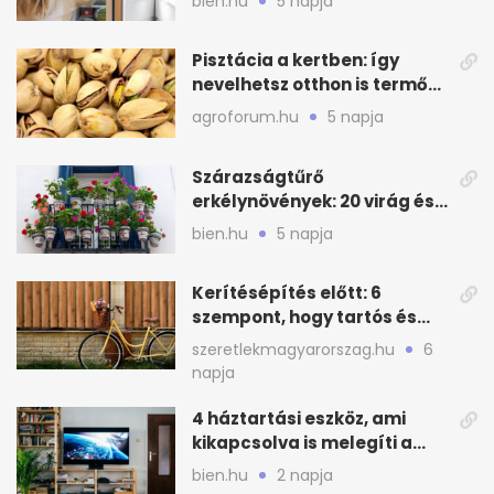
bien.hu
5 napja
Pisztácia a kertben: így
nevelhetsz otthon is termő
növényt
agroforum.hu
5 napja
Szárazságtűrő
erkélynövények: 20 virág és
cserje a forró nyárra
bien.hu
5 napja
Kerítésépítés előtt: 6
szempont, hogy tartós és
praktikus legyen
szeretlekmagyarorszag.hu
6
napja
4 háztartási eszköz, ami
kikapcsolva is melegíti a
lakást
bien.hu
2 napja