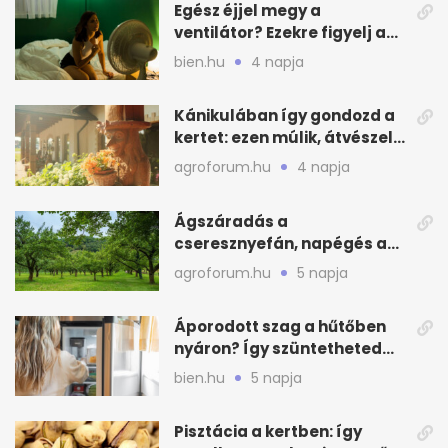
Egész éjjel megy a
ventilátor? Ezekre figyelj a
hőségben alvásnál
bien.hu
4 napja
Kánikulában így gondozd a
kertet: ezen múlik, átvészeli-
e a hőséget
agroforum.hu
4 napja
Ágszáradás a
cseresznyefán, napégés a
kajszin: mit tehetsz most?
agroforum.hu
5 napja
Áporodott szag a hűtőben
nyáron? Így szüntetheted
meg olcsón
bien.hu
5 napja
Pisztácia a kertben: így