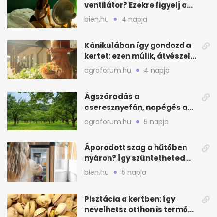
ventilátor? Ezekre figyelj a
hőségben alvásnál
bien.hu
4 napja
Kánikulában így gondozd a
kertet: ezen múlik, átvészeli-
e a hőséget
agroforum.hu
4 napja
Ágszáradás a
cseresznyefán, napégés a
kajszin: mit tehetsz most?
agroforum.hu
5 napja
Áporodott szag a hűtőben
nyáron? Így szüntetheted
meg olcsón
bien.hu
5 napja
Pisztácia a kertben: így
nevelhetsz otthon is termő