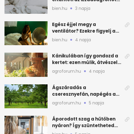
és a szagot a matracról
bien.hu
3 napja
Egész éjjel megy a
ventilátor? Ezekre figyelj a
hőségben alvásnál
bien.hu
4 napja
Kánikulában így gondozd a
kertet: ezen múlik, átvészeli-
e a hőséget
agroforum.hu
4 napja
Ágszáradás a
cseresznyefán, napégés a
kajszin: mit tehetsz most?
agroforum.hu
5 napja
Áporodott szag a hűtőben
nyáron? Így szüntetheted
meg olcsón