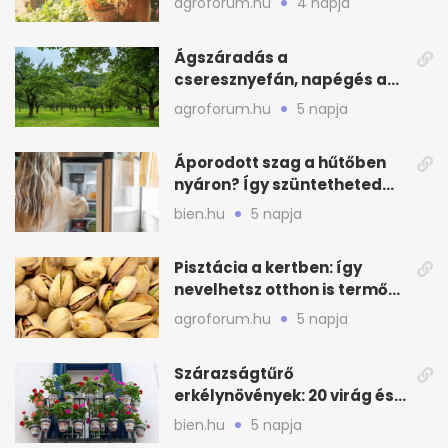
agroforum.hu
4 napja
Ágszáradás a
cseresznyefán, napégés a
kajszin: mit tehetsz most?
agroforum.hu
5 napja
Áporodott szag a hűtőben
nyáron? Így szüntetheted
meg olcsón
bien.hu
5 napja
Pisztácia a kertben: így
nevelhetsz otthon is termő
növényt
agroforum.hu
5 napja
Szárazságtűrő
erkélynövények: 20 virág és
cserje a forró nyárra
bien.hu
5 napja