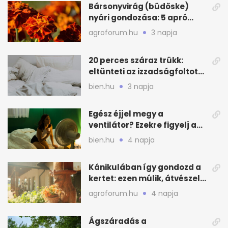
Bársonyvirág (büdöske)
nyári gondozása: 5 apró
lépés a dús virágzásért
agroforum.hu
3 napja
20 perces száraz trükk:
eltünteti az izzadságfoltot
és a szagot a matracról
bien.hu
3 napja
Egész éjjel megy a
ventilátor? Ezekre figyelj a
hőségben alvásnál
bien.hu
4 napja
Kánikulában így gondozd a
kertet: ezen múlik, átvészeli-
e a hőséget
agroforum.hu
4 napja
Ágszáradás a