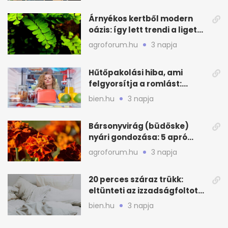
Árnyékos kertből modern
oázis: így lett trendi a ligetes
zöld
agroforum.hu
3 napja
Hűtőpakolási hiba, ami
felgyorsítja a romlást:
zónákra figyelj
bien.hu
3 napja
Bársonyvirág (büdöske)
nyári gondozása: 5 apró
lépés a dús virágzásért
agroforum.hu
3 napja
20 perces száraz trükk:
eltünteti az izzadságfoltot
és a szagot a matracról
bien.hu
3 napja