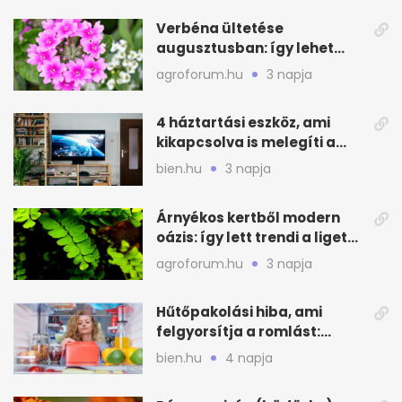
Verbéna ültetése
augusztusban: így lehet
még idén virágos a kert
agroforum.hu
3 napja
4 háztartási eszköz, ami
kikapcsolva is melegíti a
lakást
bien.hu
3 napja
Árnyékos kertből modern
oázis: így lett trendi a ligetes
zöld
agroforum.hu
3 napja
Hűtőpakolási hiba, ami
felgyorsítja a romlást:
zónákra figyelj
bien.hu
4 napja