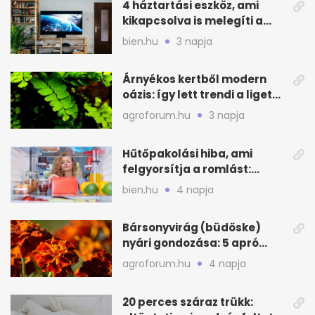
4 háztartási eszköz, ami
kikapcsolva is melegíti a
lakást
bien.hu
3 napja
Árnyékos kertből modern
oázis: így lett trendi a ligetes
zöld
agroforum.hu
3 napja
Hűtőpakolási hiba, ami
felgyorsítja a romlást:
zónákra figyelj
bien.hu
4 napja
Bársonyvirág (büdöske)
nyári gondozása: 5 apró
lépés a dús virágzásért
agroforum.hu
4 napja
20 perces száraz trükk: