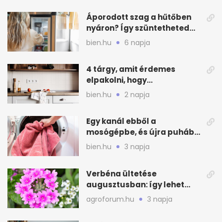
Áporodott szag a hűtőben
nyáron? Így szüntetheted
meg olcsón
bien.hu
6 napja
4 tárgy, amit érdemes
elpakolni, hogy
hűvösebbnek tűnjön a lakás
bien.hu
2 napja
Egy kanál ebből a
mosógépbe, és újra puhább
lesz a törölköző
bien.hu
3 napja
Verbéna ültetése
augusztusban: így lehet
még idén virágos a kert
agroforum.hu
3 napja