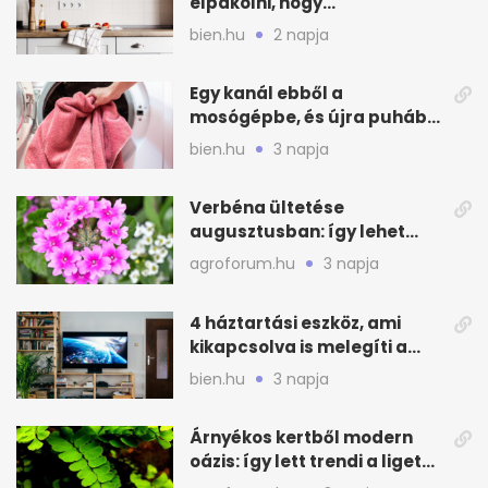
elpakolni, hogy
hűvösebbnek tűnjön a lakás
bien.hu
2 napja
Egy kanál ebből a
mosógépbe, és újra puhább
lesz a törölköző
bien.hu
3 napja
Verbéna ültetése
augusztusban: így lehet
még idén virágos a kert
agroforum.hu
3 napja
4 háztartási eszköz, ami
kikapcsolva is melegíti a
lakást
bien.hu
3 napja
Árnyékos kertből modern
oázis: így lett trendi a ligetes
zöld