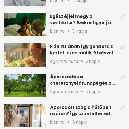
bien.hu
4 napja
Egész éjjel megy a
ventilátor? Ezekre figyelj a
hőségben alvásnál
bien.hu
5 napja
Kánikulában így gondozd a
kertet: ezen múlik, átvészeli-
e a hőséget
agroforum.hu
5 napja
Ágszáradás a
cseresznyefán, napégés a
kajszin: mit tehetsz most?
agroforum.hu
5 napja
Áporodott szag a hűtőben
nyáron? Így szüntetheted
meg olcsón
bien.hu
6 napja