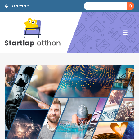
Startlap