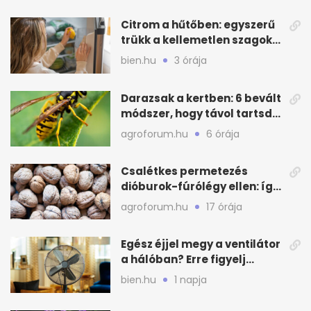
Citrom a hűtőben: egyszerű
trükk a kellemetlen szagok
ellen
bien.hu
3 órája
Darazsak a kertben: 6 bevált
módszer, hogy távol tartsd
őket
agroforum.hu
6 órája
Csalétkes permetezés
dióburok-fúrólégy ellen: így
csináld a kertben
agroforum.hu
17 órája
Egész éjjel megy a ventilátor
a hálóban? Erre figyelj
alvásnál nyáron
bien.hu
1 napja