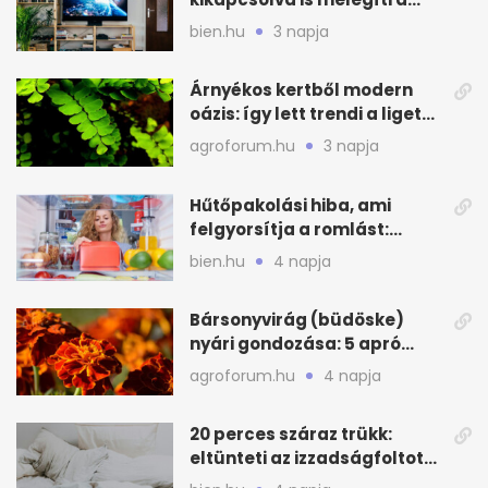
lakást
bien.hu
3 napja
Árnyékos kertből modern
oázis: így lett trendi a ligetes
zöld
agroforum.hu
3 napja
Hűtőpakolási hiba, ami
felgyorsítja a romlást:
zónákra figyelj
bien.hu
4 napja
Bársonyvirág (büdöske)
nyári gondozása: 5 apró
lépés a dús virágzásért
agroforum.hu
4 napja
20 perces száraz trükk:
eltünteti az izzadságfoltot
és a szagot a matracról