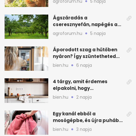
agroforum.hu
5 napja
Ágszáradás a
cseresznyefán, napégés a
kajszin: mit tehetsz most?
agroforum.hu
5 napja
Áporodott szag a hűtőben
nyáron? Így szüntetheted
meg olcsón
bien.hu
6 napja
4 tárgy, amit érdemes
elpakolni, hogy
hűvösebbnek tűnjön a lakás
bien.hu
2 napja
Egy kanál ebből a
mosógépbe, és újra puhább
lesz a törölköző
bien.hu
3 napja