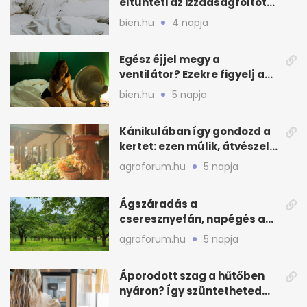
eltünteti az izzadságfoltot
és a szagot a matracról
bien.hu
4 napja
Egész éjjel megy a
ventilátor? Ezekre figyelj a
hőségben alvásnál
bien.hu
5 napja
Kánikulában így gondozd a
kertet: ezen múlik, átvészeli-
e a hőséget
agroforum.hu
5 napja
Ágszáradás a
cseresznyefán, napégés a
kajszin: mit tehetsz most?
agroforum.hu
5 napja
Áporodott szag a hűtőben
nyáron? Így szüntetheted
meg olcsón