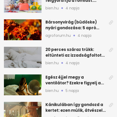
felgyorsítja a romlást:
zónákra figyelj
bien.hu
4 napja
Bársonyvirág (büdöske)
nyári gondozása: 5 apró
lépés a dús virágzásért
agroforum.hu
4 napja
20 perces száraz trükk:
eltünteti az izzadságfoltot
és a szagot a matracról
bien.hu
4 napja
Egész éjjel megy a
ventilátor? Ezekre figyelj a
hőségben alvásnál
bien.hu
5 napja
Kánikulában így gondozd a
kertet: ezen múlik, átvészeli-
e a hőséget