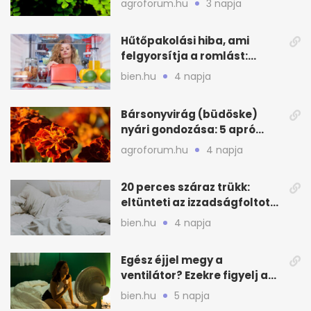
agroforum.hu
3 napja
Hűtőpakolási hiba, ami
felgyorsítja a romlást:
zónákra figyelj
bien.hu
4 napja
Bársonyvirág (büdöske)
nyári gondozása: 5 apró
lépés a dús virágzásért
agroforum.hu
4 napja
20 perces száraz trükk:
eltünteti az izzadságfoltot
és a szagot a matracról
bien.hu
4 napja
Egész éjjel megy a
ventilátor? Ezekre figyelj a
hőségben alvásnál
bien.hu
5 napja