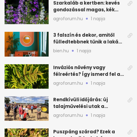
Szarkaláb a kertben: kevés
gondozással magas, kék
virágfalat ad
agroforum.hu
1 napja
3 falszín és dekor, amitől
fülledtebbnek tűnik a lakás
nyáron
bien.hu
1 napja
Inváziós növény vagy
félreértés? Így ismerd fel a
valódi kockázatot
agroforum.hu
1 napja
Rendkívüli időjárás: új
talajművelési utak a
gazdáknak
agroforum.hu
1 napja
Puszpáng szárad? Ezek a