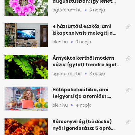
augusztusban: így lehet
még idén virágos a kert
agroforum.hu
3 napja
4 háztartási eszköz, ami
kikapcsolva is melegíti a
lakást
bien.hu
3 napja
Árnyékos kertből modern
oázis: így lett trendi a ligetes
zöld
agroforum.hu
3 napja
Hűtőpakolási hiba, ami
felgyorsítja a romlást:
zónákra figyelj
bien.hu
4 napja
Bársonyvirág (büdöske)
nyári gondozása: 5 apró
lépés a dús virágzásért