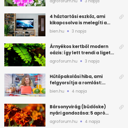
agroforum.hu
3 napja
4 háztartási eszköz, ami
kikapcsolva is melegíti a
lakást
bien.hu
3 napja
Árnyékos kertből modern
oázis: így lett trendi a ligetes
zöld
agroforum.hu
3 napja
Hűtőpakolási hiba, ami
felgyorsítja a romlást:
zónákra figyelj
bien.hu
4 napja
Bársonyvirág (büdöske)
nyári gondozása: 5 apró
lépés a dús virágzásért
agroforum.hu
4 napja