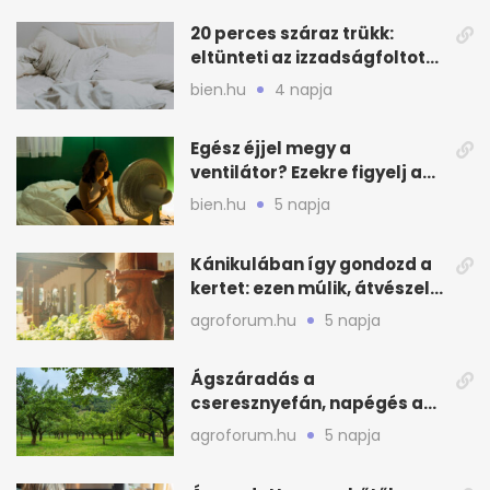
20 perces száraz trükk:
eltünteti az izzadságfoltot
és a szagot a matracról
bien.hu
4 napja
Egész éjjel megy a
ventilátor? Ezekre figyelj a
hőségben alvásnál
bien.hu
5 napja
Kánikulában így gondozd a
kertet: ezen múlik, átvészeli-
e a hőséget
agroforum.hu
5 napja
Ágszáradás a
cseresznyefán, napégés a
kajszin: mit tehetsz most?
agroforum.hu
5 napja