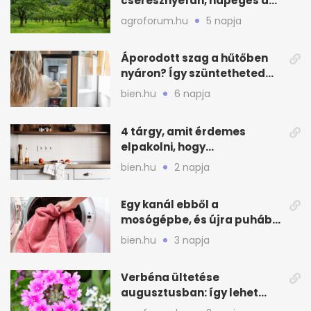
cseresznyefán, napégés a
kajszin: mit tehetsz most?
agroforum.hu
5 napja
Áporodott szag a hűtőben
nyáron? Így szüntetheted
meg olcsón
bien.hu
6 napja
4 tárgy, amit érdemes
elpakolni, hogy
hűvösebbnek tűnjön a lakás
bien.hu
2 napja
Egy kanál ebből a
mosógépbe, és újra puhább
lesz a törölköző
bien.hu
3 napja
Verbéna ültetése
augusztusban: így lehet
még idén virágos a kert