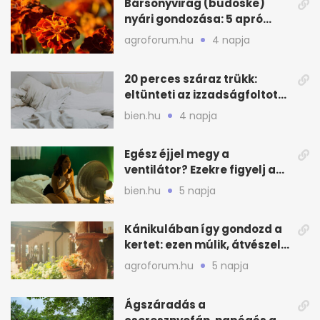
Bársonyvirág (büdöske)
nyári gondozása: 5 apró
lépés a dús virágzásért
agroforum.hu
4 napja
20 perces száraz trükk:
eltünteti az izzadságfoltot
és a szagot a matracról
bien.hu
4 napja
Egész éjjel megy a
ventilátor? Ezekre figyelj a
hőségben alvásnál
bien.hu
5 napja
Kánikulában így gondozd a
kertet: ezen múlik, átvészeli-
e a hőséget
agroforum.hu
5 napja
Ágszáradás a