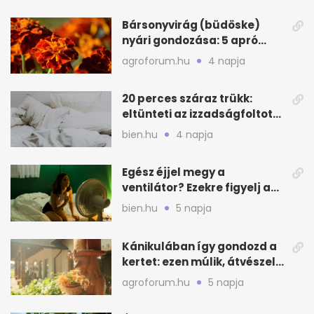
Bársonyvirág (büdöske)
nyári gondozása: 5 apró
lépés a dús virágzásért
agroforum.hu
4 napja
20 perces száraz trükk:
eltünteti az izzadságfoltot
és a szagot a matracról
bien.hu
4 napja
Egész éjjel megy a
ventilátor? Ezekre figyelj a
hőségben alvásnál
bien.hu
5 napja
Kánikulában így gondozd a
kertet: ezen múlik, átvészeli-
e a hőséget
agroforum.hu
5 napja