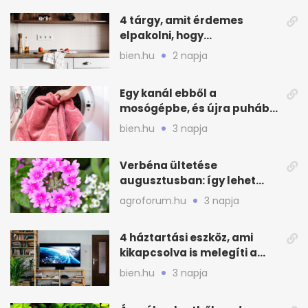
4 tárgy, amit érdemes
elpakolni, hogy
hűvösebbnek tűnjön a lakás
bien.hu
2 napja
Egy kanál ebből a
mosógépbe, és újra puhább
lesz a törölköző
bien.hu
3 napja
Verbéna ültetése
augusztusban: így lehet
még idén virágos a kert
agroforum.hu
3 napja
4 háztartási eszköz, ami
kikapcsolva is melegíti a
lakást
bien.hu
3 napja