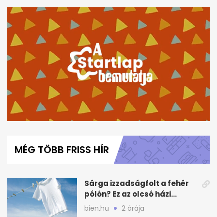
0
seconds
of
MÉG TÖBB FRISS HÍR
6
minutes,
38
seconds
Sárga izzadságfolt a fehér
pólón? Ez az olcsó házi
módszer beválhat
bien.hu
2 órája