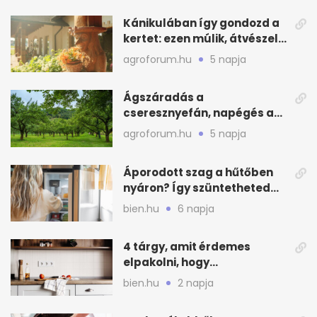
Kánikulában így gondozd a
kertet: ezen múlik, átvészeli-
e a hőséget
agroforum.hu
5 napja
Ágszáradás a
cseresznyefán, napégés a
kajszin: mit tehetsz most?
agroforum.hu
5 napja
Áporodott szag a hűtőben
nyáron? Így szüntetheted
meg olcsón
bien.hu
6 napja
4 tárgy, amit érdemes
elpakolni, hogy
hűvösebbnek tűnjön a lakás
bien.hu
2 napja