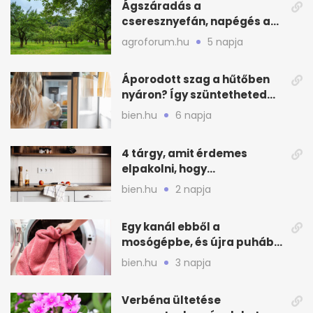
Ágszáradás a
cseresznyefán, napégés a
kajszin: mit tehetsz most?
agroforum.hu
5 napja
Áporodott szag a hűtőben
nyáron? Így szüntetheted
meg olcsón
bien.hu
6 napja
4 tárgy, amit érdemes
elpakolni, hogy
hűvösebbnek tűnjön a lakás
bien.hu
2 napja
Egy kanál ebből a
mosógépbe, és újra puhább
lesz a törölköző
bien.hu
3 napja
Verbéna ültetése