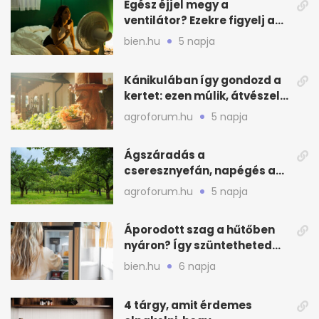
Egész éjjel megy a
ventilátor? Ezekre figyelj a
hőségben alvásnál
bien.hu
5 napja
Kánikulában így gondozd a
kertet: ezen múlik, átvészeli-
e a hőséget
agroforum.hu
5 napja
Ágszáradás a
cseresznyefán, napégés a
kajszin: mit tehetsz most?
agroforum.hu
5 napja
Áporodott szag a hűtőben
nyáron? Így szüntetheted
meg olcsón
bien.hu
6 napja
4 tárgy, amit érdemes