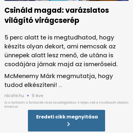
Csináld magad: varázslatos
világító virágcserép
5 perc alatt te is megtudhatod, hogy
készíts olyan dekort, ami nemcsak az
ünnepek alatt lesz menő, de utána is
csodájára járnak majd az ismerőseid.
McMenemy Márk megmutatja, hogy
tudod elkészíteni!
nlcafe.hu
9 éve
Eredeti cikk megnyitása