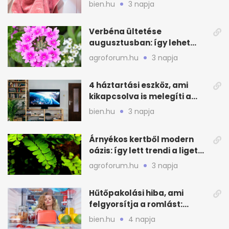
lesz a törölköző
bien.hu
3 napja
Verbéna ültetése
augusztusban: így lehet
még idén virágos a kert
agroforum.hu
3 napja
4 háztartási eszköz, ami
kikapcsolva is melegíti a
lakást
bien.hu
3 napja
Árnyékos kertből modern
oázis: így lett trendi a ligetes
zöld
agroforum.hu
3 napja
Hűtőpakolási hiba, ami
felgyorsítja a romlást:
zónákra figyelj
bien.hu
4 napja