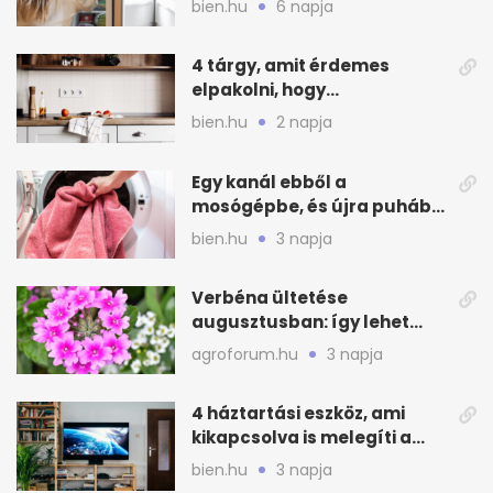
bien.hu
6 napja
4 tárgy, amit érdemes
elpakolni, hogy
hűvösebbnek tűnjön a lakás
bien.hu
2 napja
Egy kanál ebből a
mosógépbe, és újra puhább
lesz a törölköző
bien.hu
3 napja
Verbéna ültetése
augusztusban: így lehet
még idén virágos a kert
agroforum.hu
3 napja
4 háztartási eszköz, ami
kikapcsolva is melegíti a
lakást
bien.hu
3 napja