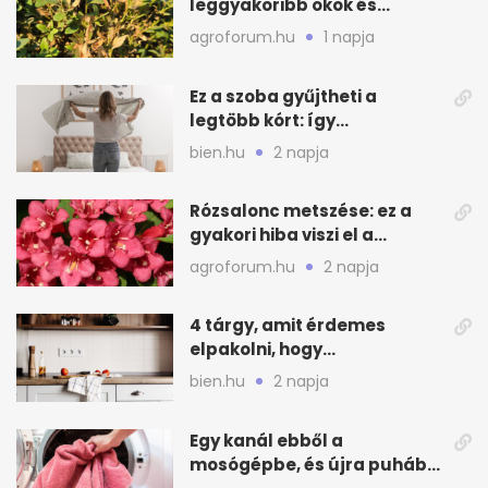
leggyakoribb okok és
teendők
agroforum.hu
1 napja
Ez a szoba gyűjtheti a
legtöbb kórt: így
mélytisztítsd otthon
bien.hu
2 napja
Rózsalonc metszése: ez a
gyakori hiba viszi el a
virágzást
agroforum.hu
2 napja
4 tárgy, amit érdemes
elpakolni, hogy
hűvösebbnek tűnjön a lakás
bien.hu
2 napja
Egy kanál ebből a
mosógépbe, és újra puhább