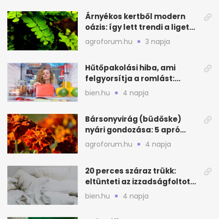
Árnyékos kertből modern
oázis: így lett trendi a ligetes
zöld
agroforum.hu
3 napja
Hűtőpakolási hiba, ami
felgyorsítja a romlást:
zónákra figyelj
bien.hu
4 napja
Bársonyvirág (büdöske)
nyári gondozása: 5 apró
lépés a dús virágzásért
agroforum.hu
4 napja
20 perces száraz trükk:
eltünteti az izzadságfoltot
és a szagot a matracról
bien.hu
4 napja