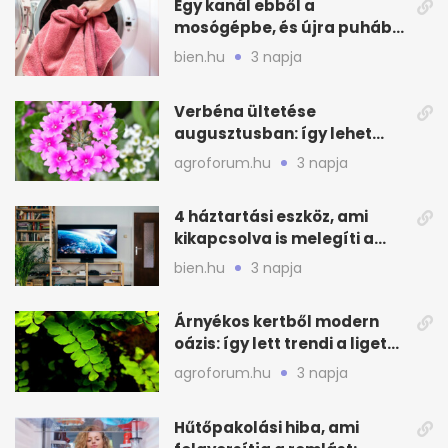
Egy kanál ebből a
mosógépbe, és újra puhább
lesz a törölköző
bien.hu
3 napja
Verbéna ültetése
augusztusban: így lehet
még idén virágos a kert
agroforum.hu
3 napja
4 háztartási eszköz, ami
kikapcsolva is melegíti a
lakást
bien.hu
3 napja
Árnyékos kertből modern
oázis: így lett trendi a ligetes
zöld
agroforum.hu
3 napja
Hűtőpakolási hiba, ami