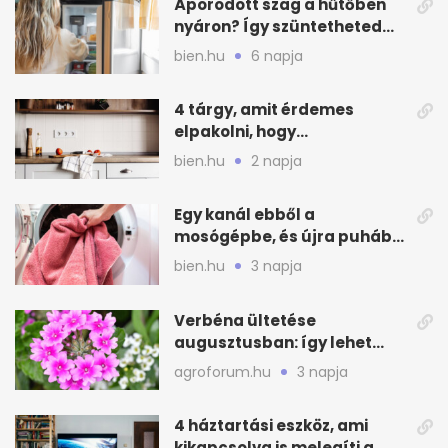
Áporodott szag a hűtőben
nyáron? Így szüntetheted
meg olcsón
bien.hu
6 napja
4 tárgy, amit érdemes
elpakolni, hogy
hűvösebbnek tűnjön a lakás
bien.hu
2 napja
Egy kanál ebből a
mosógépbe, és újra puhább
lesz a törölköző
bien.hu
3 napja
Verbéna ültetése
augusztusban: így lehet
még idén virágos a kert
agroforum.hu
3 napja
4 háztartási eszköz, ami
kikapcsolva is melegíti a