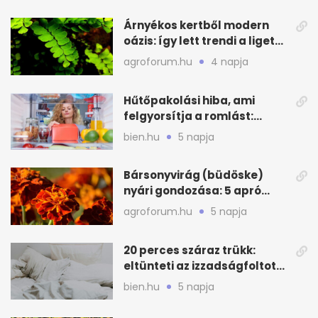
Árnyékos kertből modern
oázis: így lett trendi a ligetes
zöld
agroforum.hu
4 napja
Hűtőpakolási hiba, ami
felgyorsítja a romlást:
zónákra figyelj
bien.hu
5 napja
Bársonyvirág (büdöske)
nyári gondozása: 5 apró
lépés a dús virágzásért
agroforum.hu
5 napja
20 perces száraz trükk:
eltünteti az izzadságfoltot
és a szagot a matracról
bien.hu
5 napja