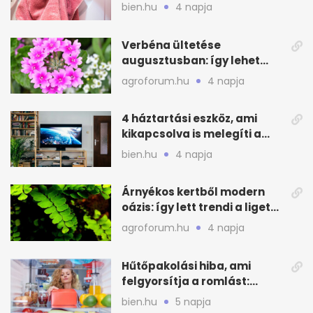
lesz a törölköző
bien.hu
4 napja
Verbéna ültetése
augusztusban: így lehet
még idén virágos a kert
agroforum.hu
4 napja
4 háztartási eszköz, ami
kikapcsolva is melegíti a
lakást
bien.hu
4 napja
Árnyékos kertből modern
oázis: így lett trendi a ligetes
zöld
agroforum.hu
4 napja
Hűtőpakolási hiba, ami
felgyorsítja a romlást:
zónákra figyelj
bien.hu
5 napja