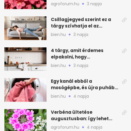
virágzást
agroforum.hu
3 napja
Csillagjegyed szerint ez a
tárgy szívhatja el az
otthonod energiáját
bien.hu
3 napja
4 tárgy, amit érdemes
elpakolni, hogy
hűvösebbnek tűnjön a lakás
bien.hu
3 napja
Egy kanál ebből a
mosógépbe, és újra puhább
lesz a törölköző
bien.hu
4 napja
Verbéna ültetése
augusztusban: így lehet
még idén virágos a kert
agroforum.hu
4 napja