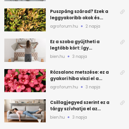
Puszpáng szárad? Ezek a
leggyakoribb okok és
teendők
agroforum.hu
2 napja
Ez a szoba gyűjtheti a
legtöbb kórt: így
mélytisztítsd otthon
bien.hu
3 napja
Rózsalonc metszése: ez a
gyakori hiba viszi el a
virágzást
agroforum.hu
3 napja
Csillagjegyed szerint ez a
tárgy szívhatja el az
otthonod energiáját
bien.hu
3 napja