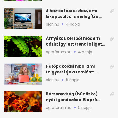
4 háztartási eszköz, ami
kikapcsolva is melegíti a
lakást
bien.hu
4 napja
Árnyékos kertből modern
oázis: így lett trendi a ligetes
zöld
agroforum.hu
4 napja
Hűtőpakolási hiba, ami
felgyorsítja a romlást:
zónákra figyelj
bien.hu
5 napja
Bársonyvirág (büdöske)
nyári gondozása: 5 apró
lépés a dús virágzásért
agroforum.hu
5 napja