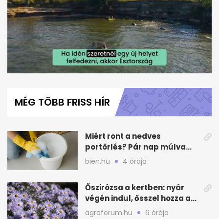
0
seconds
of
MÉG TÖBB FRISS HÍR
1
minute,
36
seconds
Miért ront a nedves
portörlés? Pár nap múlva
újra szürke lesz a bútor
bien.hu
4 órája
Őszirózsa a kertben: nyár
végén indul, ősszel hozza a
színét
agroforum.hu
6 órája