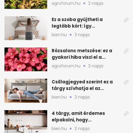
teendők
agroforum.hu
2 napja
Ez a szoba gyűjtheti a
legtöbb kórt: így
mélytisztítsd otthon
bien.hu
3 napja
Rózsalonc metszése: ez a
gyakori hiba viszi el a
virágzást
agroforum.hu
3 napja
Csillagjegyed szerint ez a
tárgy szívhatja el az
otthonod energiáját
bien.hu
3 napja
4 tárgy, amit érdemes
elpakolni, hogy
hűvösebbnek tűnjön a lakás
bien.hu
3 napja