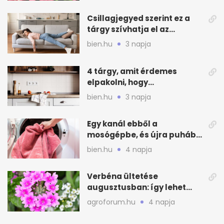
Csillagjegyed szerint ez a
tárgy szívhatja el az
otthonod energiáját
bien.hu
3 napja
4 tárgy, amit érdemes
elpakolni, hogy
hűvösebbnek tűnjön a lakás
bien.hu
3 napja
Egy kanál ebből a
mosógépbe, és újra puhább
lesz a törölköző
bien.hu
4 napja
Verbéna ültetése
augusztusban: így lehet
még idén virágos a kert
agroforum.hu
4 napja