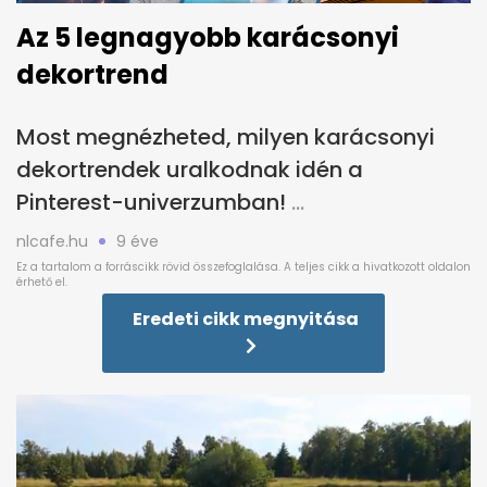
Az 5 legnagyobb karácsonyi
dekortrend
Most megnézheted, milyen karácsonyi
dekortrendek uralkodnak idén a
Pinterest-univerzumban!
nlcafe.hu
9 éve
Eredeti cikk megnyitása