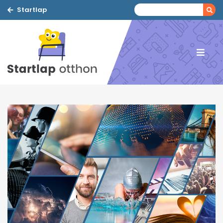
Startlap