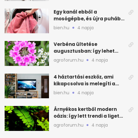
Egy kanál ebből a
mosógépbe, és újra puhább
lesz a törölköző
bien.hu
4 napja
Verbéna ültetése
augusztusban: így lehet
még idén virágos a kert
agroforum.hu
4 napja
4 háztartási eszköz, ami
kikapcsolva is melegíti a
lakást
bien.hu
4 napja
Árnyékos kertből modern
oázis: így lett trendi a ligetes
zöld
agroforum.hu
4 napja