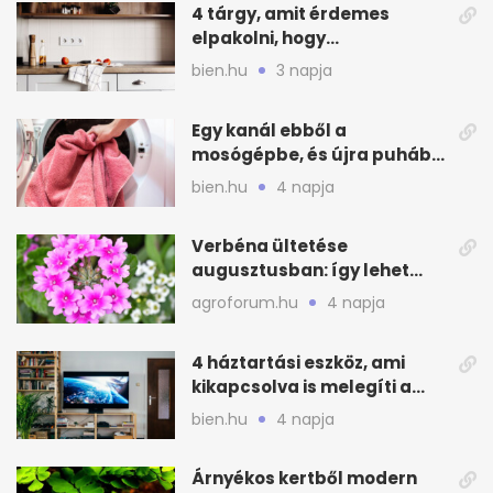
4 tárgy, amit érdemes
elpakolni, hogy
hűvösebbnek tűnjön a lakás
bien.hu
3 napja
Egy kanál ebből a
mosógépbe, és újra puhább
lesz a törölköző
bien.hu
4 napja
Verbéna ültetése
augusztusban: így lehet
még idén virágos a kert
agroforum.hu
4 napja
4 háztartási eszköz, ami
kikapcsolva is melegíti a
lakást
bien.hu
4 napja
Árnyékos kertből modern