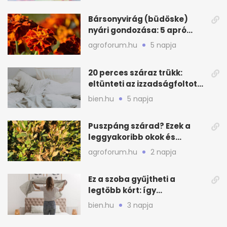
Bársonyvirág (büdöske)
nyári gondozása: 5 apró
lépés a dús virágzásért
agroforum.hu
5 napja
20 perces száraz trükk:
eltünteti az izzadságfoltot
és a szagot a matracról
bien.hu
5 napja
Puszpáng szárad? Ezek a
leggyakoribb okok és
teendők
agroforum.hu
2 napja
Ez a szoba gyűjtheti a
legtöbb kórt: így
mélytisztítsd otthon
bien.hu
3 napja