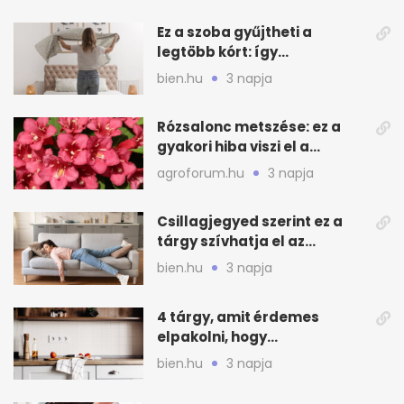
Ez a szoba gyűjtheti a
legtöbb kórt: így
mélytisztítsd otthon
bien.hu
3 napja
Rózsalonc metszése: ez a
gyakori hiba viszi el a
virágzást
agroforum.hu
3 napja
Csillagjegyed szerint ez a
tárgy szívhatja el az
otthonod energiáját
bien.hu
3 napja
4 tárgy, amit érdemes
elpakolni, hogy
hűvösebbnek tűnjön a lakás
bien.hu
3 napja