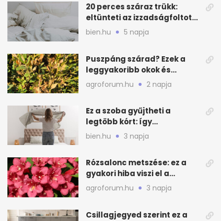
20 perces száraz trükk:
eltünteti az izzadságfoltot
és a szagot a matracról
bien.hu
5 napja
Puszpáng szárad? Ezek a
leggyakoribb okok és
teendők
agroforum.hu
2 napja
Ez a szoba gyűjtheti a
legtöbb kórt: így
mélytisztítsd otthon
bien.hu
3 napja
Rózsalonc metszése: ez a
gyakori hiba viszi el a
virágzást
agroforum.hu
3 napja
Csillagjegyed szerint ez a