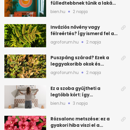
fülledtebbnek tűnik a lakás
nyáron
bien.hu
2 napja
Inváziós növény vagy
félreértés? Így ismerd fel a
valódi kockázatot
agroforum.hu
2 napja
Puszpáng szárad? Ezek a
leggyakoribb okok és
teendők
agroforum.hu
2 napja
Ez a szoba gyűjtheti a
legtöbb kórt: így
mélytisztítsd otthon
bien.hu
3 napja
Rózsalonc metszése: ez a
gyakori hiba viszi el a