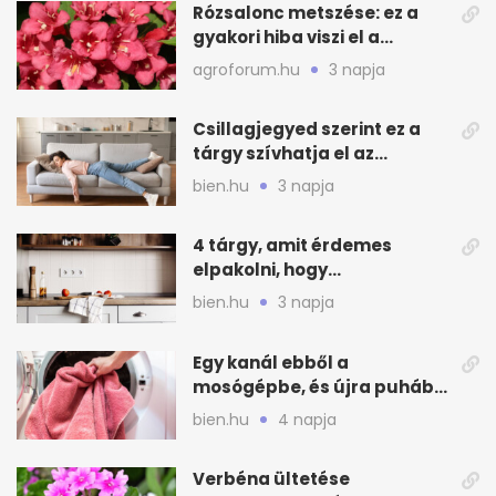
Rózsalonc metszése: ez a
gyakori hiba viszi el a
virágzást
agroforum.hu
3 napja
Csillagjegyed szerint ez a
tárgy szívhatja el az
otthonod energiáját
bien.hu
3 napja
4 tárgy, amit érdemes
elpakolni, hogy
hűvösebbnek tűnjön a lakás
bien.hu
3 napja
Egy kanál ebből a
mosógépbe, és újra puhább
lesz a törölköző
bien.hu
4 napja
Verbéna ültetése