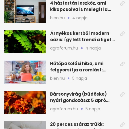
4 háztartási eszköz, ami
kikapcsolva is melegíti a
lakást
bien.hu
4 napja
Árnyékos kertből modern
oázis: így lett trendi a ligetes
zöld
agroforum.hu
4 napja
Hűtőpakolási hiba, ami
felgyorsítja a romlást:
zónákra figyelj
bien.hu
5 napja
Bársonyvirág (büdöske)
nyári gondozása: 5 apró
lépés a dús virágzásért
agroforum.hu
5 napja
20 perces száraz trükk: