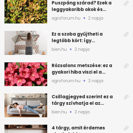
Puszpáng szárad? Ezek a
leggyakoribb okok és
teendők
agroforum.hu
2 napja
Ez a szoba gyűjtheti a
legtöbb kórt: így
mélytisztítsd otthon
bien.hu
3 napja
Rózsalonc metszése: ez a
gyakori hiba viszi el a
virágzást
agroforum.hu
3 napja
Csillagjegyed szerint ez a
tárgy szívhatja el az
otthonod energiáját
bien.hu
3 napja
4 tárgy, amit érdemes