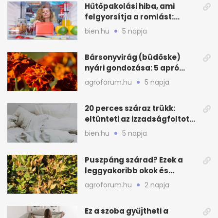
Hűtőpakolási hiba, ami
felgyorsítja a romlást:
zónákra figyelj
bien.hu
5 napja
Bársonyvirág (büdöske)
nyári gondozása: 5 apró
lépés a dús virágzásért
agroforum.hu
5 napja
20 perces száraz trükk:
eltünteti az izzadságfoltot
és a szagot a matracról
bien.hu
5 napja
Puszpáng szárad? Ezek a
leggyakoribb okok és
teendők
agroforum.hu
2 napja
Ez a szoba gyűjtheti a