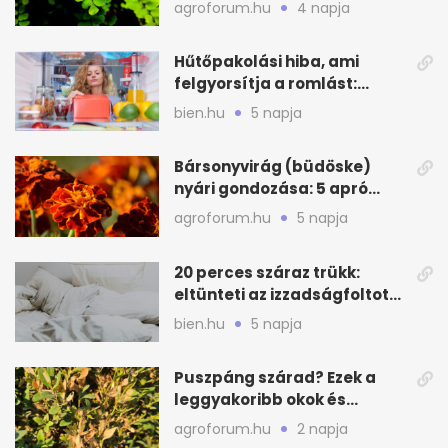
zöld
agroforum.hu
4 napja
Hűtőpakolási hiba, ami
felgyorsítja a romlást:
zónákra figyelj
bien.hu
5 napja
Bársonyvirág (büdöske)
nyári gondozása: 5 apró
lépés a dús virágzásért
agroforum.hu
5 napja
20 perces száraz trükk:
eltünteti az izzadságfoltot
és a szagot a matracról
bien.hu
5 napja
Puszpáng szárad? Ezek a
leggyakoribb okok és
teendők
agroforum.hu
2 napja