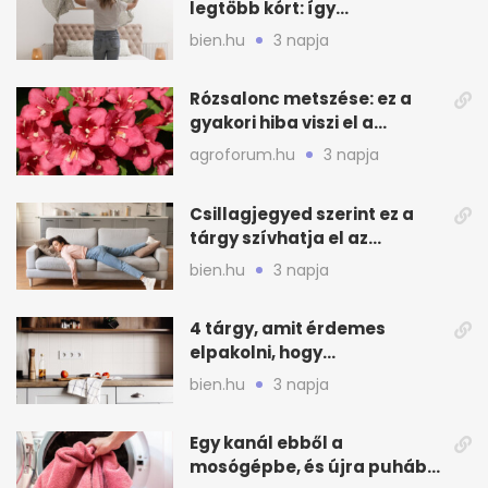
legtöbb kórt: így
mélytisztítsd otthon
bien.hu
3 napja
Rózsalonc metszése: ez a
gyakori hiba viszi el a
virágzást
agroforum.hu
3 napja
Csillagjegyed szerint ez a
tárgy szívhatja el az
otthonod energiáját
bien.hu
3 napja
4 tárgy, amit érdemes
elpakolni, hogy
hűvösebbnek tűnjön a lakás
bien.hu
3 napja
Egy kanál ebből a
mosógépbe, és újra puhább