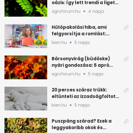
oázis: így lett trendi a ligetes
zöld
agroforum.hu
4 napja
Hűtőpakolási hiba, ami
felgyorsítja a romlást:
zónákra figyelj
bien.hu
5 napja
Bársonyvirág (büdöske)
nyári gondozása: 5 apró
lépés a dús virágzásért
agroforum.hu
5 napja
20 perces száraz trükk:
eltünteti az izzadságfoltot
és a szagot a matracról
bien.hu
5 napja
Puszpáng szárad? Ezek a
leggyakoribb okok és