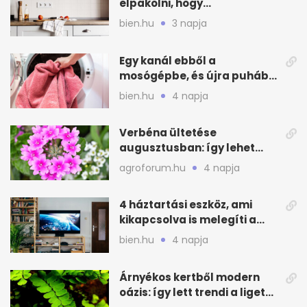
elpakolni, hogy
hűvösebbnek tűnjön a lakás
bien.hu
3 napja
Egy kanál ebből a
mosógépbe, és újra puhább
lesz a törölköző
bien.hu
4 napja
Verbéna ültetése
augusztusban: így lehet
még idén virágos a kert
agroforum.hu
4 napja
4 háztartási eszköz, ami
kikapcsolva is melegíti a
lakást
bien.hu
4 napja
Árnyékos kertből modern
oázis: így lett trendi a ligetes