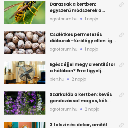
Darazsak a kertben:
egyszerű módszerek a
távoltartásukra nyáron
agroforum.hu
1 napja
Csalétkes permetezés
dióburok-fúrólégy ellen: így
csináld a kertben
agroforum.hu
1 napja
Egész éjjel megy a ventilátor
a hálóban? Erre figyelj
alvásnál nyáron
bien.hu
2 napja
Szarkaláb a kertben: kevés
gondozással magas, kék
virágfalat ad
agroforum.hu
2 napja
3 falszín és dekor, amitől