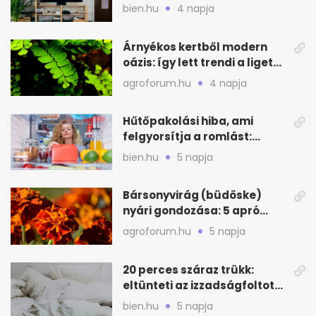
lakást
bien.hu
4 napja
Árnyékos kertből modern
oázis: így lett trendi a ligetes
zöld
agroforum.hu
4 napja
Hűtőpakolási hiba, ami
felgyorsítja a romlást:
zónákra figyelj
bien.hu
5 napja
Bársonyvirág (büdöske)
nyári gondozása: 5 apró
lépés a dús virágzásért
agroforum.hu
5 napja
20 perces száraz trükk:
eltünteti az izzadságfoltot
és a szagot a matracról
bien.hu
5 napja