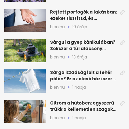
Rejtett porfogók a lakásban:
ezeket tisztítsd, és
ritkábban porolhatsz
bien.hu
10 órája
Sárgul a gyep kánikulában?
Sokszor a túl alacsony
fűnyírás a gond
bien.hu
13 órája
Sárga izzadságfolt a fehér
pólón? Ez az olcsó házi szer
beválhat
bien.hu
1 napja
Citrom a hűtőben: egyszerű
trükk a kellemetlen szagok
ellen
bien.hu
1 napja