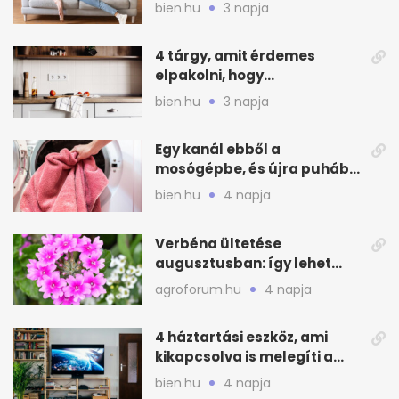
otthonod energiáját
bien.hu
3 napja
4 tárgy, amit érdemes
elpakolni, hogy
hűvösebbnek tűnjön a lakás
bien.hu
3 napja
Egy kanál ebből a
mosógépbe, és újra puhább
lesz a törölköző
bien.hu
4 napja
Verbéna ültetése
augusztusban: így lehet
még idén virágos a kert
agroforum.hu
4 napja
4 háztartási eszköz, ami
kikapcsolva is melegíti a
lakást
bien.hu
4 napja