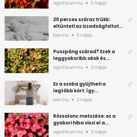
lépés a dús virágzásért
agroforum.hu
5 napja
20 perces száraz trükk:
eltünteti az izzadságfoltot
és a szagot a matracról
bien.hu
5 napja
Puszpáng szárad? Ezek a
leggyakoribb okok és
teendők
agroforum.hu
2 napja
Ez a szoba gyűjtheti a
legtöbb kórt: így
mélytisztítsd otthon
bien.hu
3 napja
Rózsalonc metszése: ez a
gyakori hiba viszi el a
virágzást
agroforum.hu
3 napja