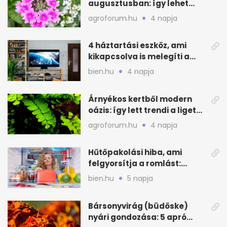
augusztusban: így lehet
még idén virágos a kert
agroforum.hu
4 napja
4 háztartási eszköz, ami
kikapcsolva is melegíti a
lakást
bien.hu
4 napja
Árnyékos kertből modern
oázis: így lett trendi a ligetes
zöld
agroforum.hu
4 napja
Hűtőpakolási hiba, ami
felgyorsítja a romlást:
zónákra figyelj
bien.hu
5 napja
Bársonyvirág (büdöske)
nyári gondozása: 5 apró