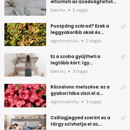
eltünteti az izzadságfoltot
és a szagot a matracról
bien.hu
5 napja
Puszpáng szárad? Ezek a
leggyakoribb okok és
teendők
agroforum.hu
2 napja
Ez a szoba gyűjtheti a
legtöbb kórt: így
mélytisztítsd otthon
bien.hu
3 napja
Rózsalonc metszése: ez a
gyakori hiba viszi el a
virágzást
agroforum.hu
3 napja
Csillagjegyed szerint ez a
tárgy szívhatja el az