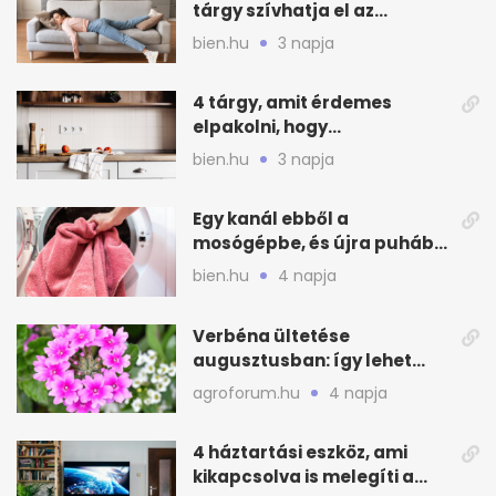
tárgy szívhatja el az
otthonod energiáját
bien.hu
3 napja
4 tárgy, amit érdemes
elpakolni, hogy
hűvösebbnek tűnjön a lakás
bien.hu
3 napja
Egy kanál ebből a
mosógépbe, és újra puhább
lesz a törölköző
bien.hu
4 napja
Verbéna ültetése
augusztusban: így lehet
még idén virágos a kert
agroforum.hu
4 napja
4 háztartási eszköz, ami
kikapcsolva is melegíti a