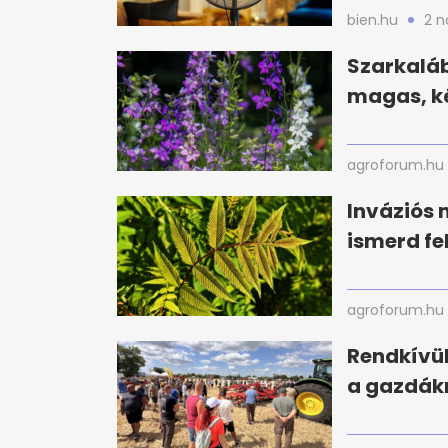
bien.hu
2 n
Szarkaláb
magas, ké
agroforum.hu
Inváziós 
ismerd fe
agroforum.hu
Rendkívül
a gazdák