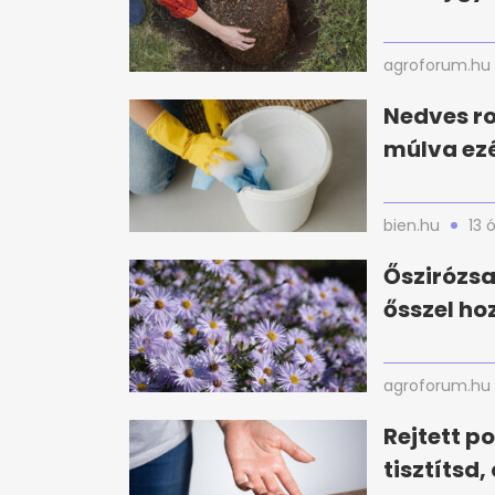
agroforum.hu
Nedves ro
múlva ezé
bien.hu
13 
Őszirózsa
ősszel ho
agroforum.hu
Rejtett p
tisztítsd