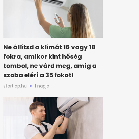
Ne állítsd a klímát 16 vagy 18
fokra, amikor kint hőség
tombol, ne várd meg, amíg a
szoba eléri a 35 fokot!
startlap.hu
1 napja