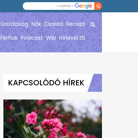
Gazdaság
Nők
Család
Recept
Férfiak
Podcast
Wiki
Hírlevél 💌
KAPCSOLÓDÓ HÍREK