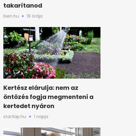
takarítanod
bien.hu
19 órája
Kertész elárulja: nem az
öntözés fogja megmenteni a
kertedet nyáron
startlap.hu
1 napja