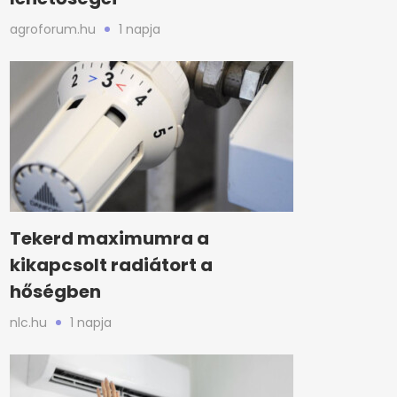
agroforum.hu
1 napja
Tekerd maximumra a
kikapcsolt radiátort a
hőségben
nlc.hu
1 napja