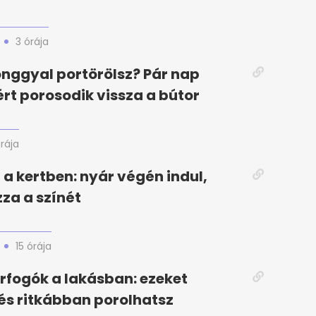
3 órája
nggyal portörölsz? Pár nap
rt porosodik vissza a bútor
órája
 a kertben: nyár végén indul,
zza a színét
15 órája
orfogók a lakásban: ezeket
, és ritkábban porolhatsz