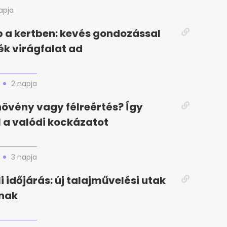
apja
 a kertben: kevés gondozással
k virágfalat ad
2 napja
növény vagy félreértés? Így
l a valódi kockázatot
3 napja
i időjárás: új talajművelési utak
nak