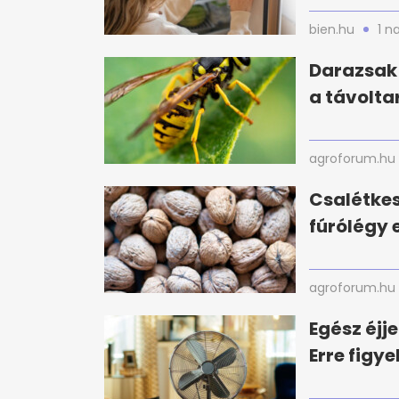
bien.hu
1 n
Darazsak 
a távolta
agroforum.hu
Csalétke
fúrólégy e
agroforum.hu
Egész éjj
Erre figy