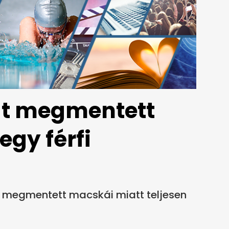
át megmentett
egy férfi
ki a megmentett macskái miatt teljesen