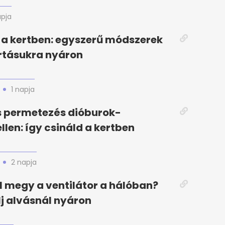
apja
a kertben: egyszerű módszerek
rtásukra nyáron
1 napja
s permetezés dióburok-
llen: így csináld a kertben
2 napja
el megy a ventilátor a hálóban?
elj alvásnál nyáron