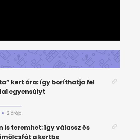
zta” kert ára: így boríthatja fel
iai egyensúlyt
2 órája
 is teremhet: így válassz és
ümölcsfát a kertbe