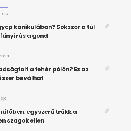
órája
gyep kánikulában? Sokszor a túl
fűnyírás a gond
órája
adságfolt a fehér pólón? Ez az
i szer beválhat
apja
hűtőben: egyszerű trükk a
en szagok ellen