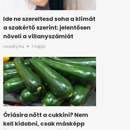
Ide ne szereltesd soha a klímát
a szakértő szerint: jelentősen
növeli a villanyszámlát
nosalty.hu
1 napja
Óriásira nőtt a cukkini? Nem
kell kidobni, csak másképp