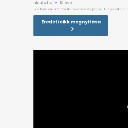
nlcafe.hu
10 éve
Eredeti cikk megnyitása