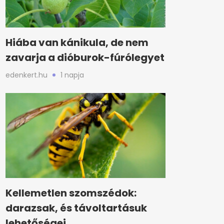
Hiába van kánikula, de nem
zavarja a dióburok-fúrólegyet
edenkert.hu
1 napja
Kellemetlen szomszédok:
darazsak, és távoltartásuk
lehetőségei