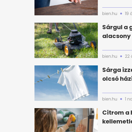
bien.hu
19 
Sárgul a 
alacsony 
bien.hu
22 
Sárga izz
olcsó ház
bien.hu
1 n
Citrom a 
kellemetl