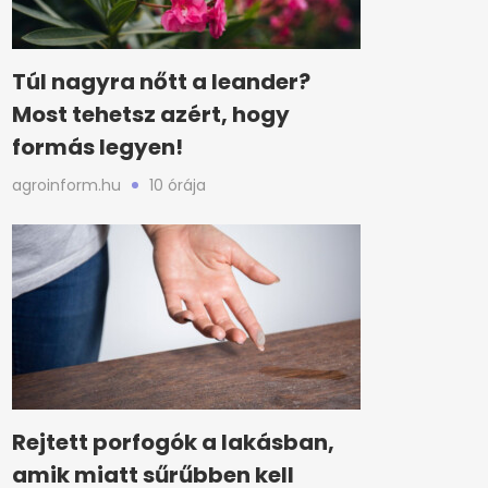
Túl nagyra nőtt a leander?
Most tehetsz azért, hogy
formás legyen!
agroinform.hu
10 órája
Rejtett porfogók a lakásban,
amik miatt sűrűbben kell