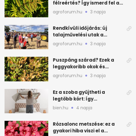
félreértés? Így ismerd fel a
valódi kockázatot
agroforum.hu
3 napja
Rendkívüli időjárás: új
talajművelési utak a
gazdáknak
agroforum.hu
3 napja
Puszpáng szárad? Ezek a
leggyakoribb okok és
teendők
agroforum.hu
3 napja
Ez a szoba gyűjtheti a
legtöbb kórt: így
mélytisztítsd otthon
bien.hu
4 napja
Rózsalonc metszése: ez a
gyakori hiba viszi el a