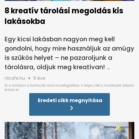
8 kreatív tárolási megoldás kis
lakásokba
Egy kicsi lakásban nagyon meg kell
gondolni, hogy mire használjuk az amúgy
is szűkös helyet – ne pazaroljunk a
tárolásra, oldjuk meg kreatívan!
nlcafe.hu
9 éve
Eredeti cikk megnyitása