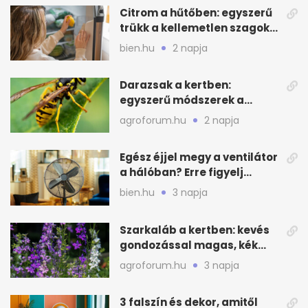
Citrom a hűtőben: egyszerű
trükk a kellemetlen szagok
ellen
bien.hu
2 napja
Darazsak a kertben:
egyszerű módszerek a
távoltartásukra nyáron
agroforum.hu
2 napja
Egész éjjel megy a ventilátor
a hálóban? Erre figyelj
alvásnál nyáron
bien.hu
3 napja
Szarkaláb a kertben: kevés
gondozással magas, kék
virágfalat ad
agroforum.hu
3 napja
3 falszín és dekor, amitől