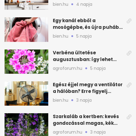
hűvösebbnek tűnjön a lakás
bien.hu
4 napja
Egy kanál ebből a
mosógépbe, és újra puhább
lesz a törölköző
bien.hu
5 napja
Verbéna ültetése
augusztusban: így lehet
még idén virágos a kert
agroforum.hu
5 napja
Egész éjjel megy a ventilátor
a hálóban? Erre figyelj
alvásnál nyáron
bien.hu
3 napja
Szarkaláb a kertben: kevés
gondozással magas, kék
virágfalat ad
agroforum.hu
3 napja