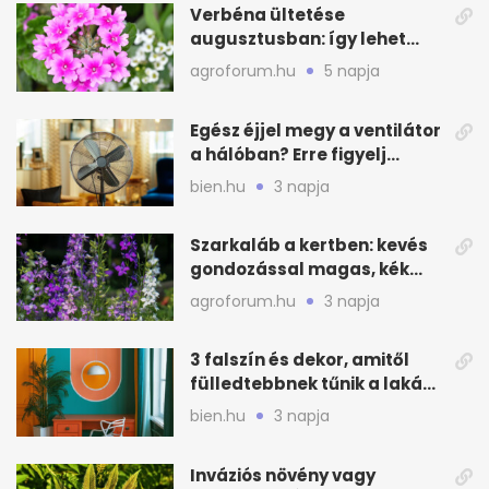
Verbéna ültetése
augusztusban: így lehet
még idén virágos a kert
agroforum.hu
5 napja
Egész éjjel megy a ventilátor
a hálóban? Erre figyelj
alvásnál nyáron
bien.hu
3 napja
Szarkaláb a kertben: kevés
gondozással magas, kék
virágfalat ad
agroforum.hu
3 napja
3 falszín és dekor, amitől
fülledtebbnek tűnik a lakás
nyáron
bien.hu
3 napja
Inváziós növény vagy