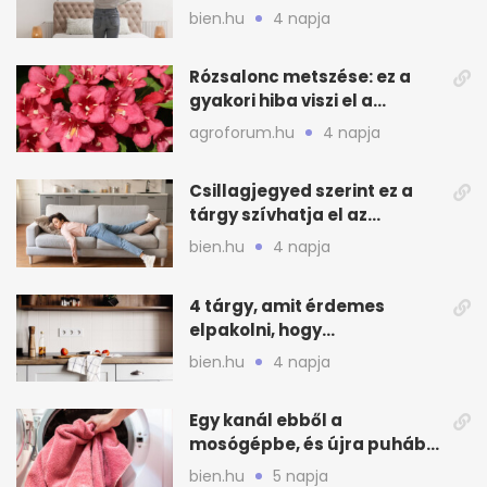
mélytisztítsd otthon
bien.hu
4 napja
Rózsalonc metszése: ez a
gyakori hiba viszi el a
virágzást
agroforum.hu
4 napja
Csillagjegyed szerint ez a
tárgy szívhatja el az
otthonod energiáját
bien.hu
4 napja
4 tárgy, amit érdemes
elpakolni, hogy
hűvösebbnek tűnjön a lakás
bien.hu
4 napja
Egy kanál ebből a
mosógépbe, és újra puhább
lesz a törölköző
bien.hu
5 napja