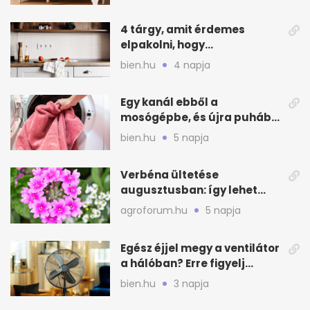
4 tárgy, amit érdemes
elpakolni, hogy
hűvösebbnek tűnjön a lakás
bien.hu
4 napja
Egy kanál ebből a
mosógépbe, és újra puhább
lesz a törölköző
bien.hu
5 napja
Verbéna ültetése
augusztusban: így lehet
még idén virágos a kert
agroforum.hu
5 napja
Egész éjjel megy a ventilátor
a hálóban? Erre figyelj
alvásnál nyáron
bien.hu
3 napja