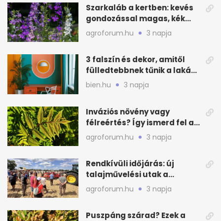
Szarkaláb a kertben: kevés
gondozással magas, kék
virágfalat ad
agroforum.hu
3 napja
3 falszín és dekor, amitől
fülledtebbnek tűnik a lakás
nyáron
bien.hu
3 napja
Inváziós növény vagy
félreértés? Így ismerd fel a
valódi kockázatot
agroforum.hu
3 napja
Rendkívüli időjárás: új
talajművelési utak a
gazdáknak
agroforum.hu
3 napja
Puszpáng szárad? Ezek a