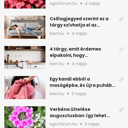
virágzást
agroforum.hu
4 napja
Csillagjegyed szerint ez a
tárgy szívhatja el az
otthonod energiáját
bien.hu
4 napja
4 tárgy, amit érdemes
elpakolni, hogy
hűvösebbnek tűnjön a lakás
bien.hu
4 napja
Egy kanál ebből a
mosógépbe, és újra puhább
lesz a törölköző
bien.hu
5 napja
Verbéna ültetése
augusztusban: így lehet
még idén virágos a kert
agroforum.hu
5 napja