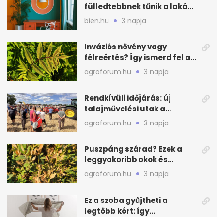
fülledtebbnek tűnik a lakás
nyáron
bien.hu
3 napja
Inváziós növény vagy
félreértés? Így ismerd fel a
valódi kockázatot
agroforum.hu
3 napja
Rendkívüli időjárás: új
talajművelési utak a
gazdáknak
agroforum.hu
3 napja
Puszpáng szárad? Ezek a
leggyakoribb okok és
teendők
agroforum.hu
3 napja
Ez a szoba gyűjtheti a
legtöbb kórt: így