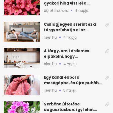
gyakori hiba viszi el a
virágzást
agroforum.hu
4 napja
Csillagjegyed szerint ez a
tárgy szívhatja el az
otthonod energiáját
bien.hu
4 napja
4 tárgy, amit érdemes
elpakolni, hogy
hűvösebbnek tűnjön a lakás
bien.hu
4 napja
Egy kanál ebből a
mosógépbe, és újra puhább
lesz a törölköző
bien.hu
5 napja
Verbéna ültetése
augusztusban: így lehet