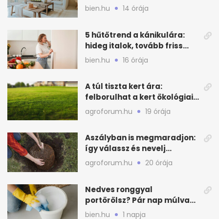
kagylós, homokszínű trend
bien.hu
14 órája
5 hűtőtrend a kánikulára:
hideg italok, tovább friss
alapanyagok
bien.hu
16 órája
A túl tiszta kert ára:
felborulhat a kert ökológiai
egyensúlya
agroforum.hu
19 órája
Aszályban is megmaradjon:
így válassz és nevelj
gyümölcsfát
agroforum.hu
20 órája
Nedves ronggyal
portörölsz? Pár nap múlva
ezért porosodik vissza a
bien.hu
1 napja