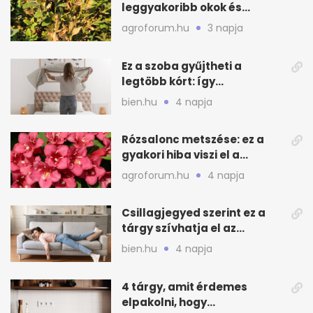
leggyakoribb okok és
teendők
agroforum.hu
3 napja
Ez a szoba gyűjtheti a
legtöbb kórt: így
mélytisztítsd otthon
bien.hu
4 napja
Rózsalonc metszése: ez a
gyakori hiba viszi el a
virágzást
agroforum.hu
4 napja
Csillagjegyed szerint ez a
tárgy szívhatja el az
otthonod energiáját
bien.hu
4 napja
4 tárgy, amit érdemes
elpakolni, hogy