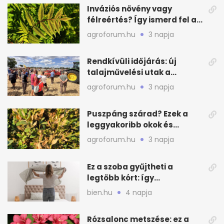
Inváziós növény vagy
félreértés? Így ismerd fel a
valódi kockázatot
agroforum.hu
3 napja
Rendkívüli időjárás: új
talajművelési utak a
gazdáknak
agroforum.hu
3 napja
Puszpáng szárad? Ezek a
leggyakoribb okok és
teendők
agroforum.hu
3 napja
Ez a szoba gyűjtheti a
legtöbb kórt: így
mélytisztítsd otthon
bien.hu
4 napja
Rózsalonc metszése: ez a