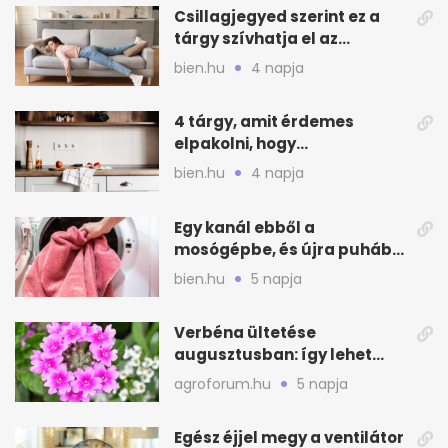
Csillagjegyed szerint ez a
tárgy szívhatja el az
otthonod energiáját
bien.hu
4 napja
4 tárgy, amit érdemes
elpakolni, hogy
hűvösebbnek tűnjön a lakás
bien.hu
4 napja
Egy kanál ebből a
mosógépbe, és újra puhább
lesz a törölköző
bien.hu
5 napja
Verbéna ültetése
augusztusban: így lehet
még idén virágos a kert
agroforum.hu
5 napja
Egész éjjel megy a ventilátor