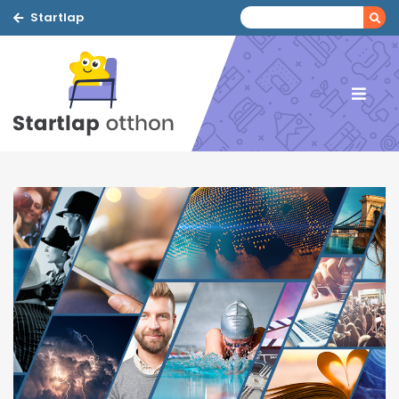
Startlap