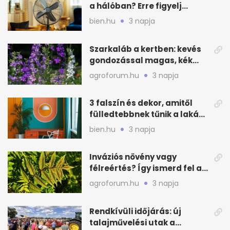
a hálóban? Erre figyelj
alvásnál nyáron
bien.hu
3 napja
Szarkaláb a kertben: kevés
gondozással magas, kék
virágfalat ad
agroforum.hu
3 napja
3 falszín és dekor, amitől
fülledtebbnek tűnik a lakás
nyáron
bien.hu
3 napja
Inváziós növény vagy
félreértés? Így ismerd fel a
valódi kockázatot
agroforum.hu
3 napja
Rendkívüli időjárás: új
talajművelési utak a