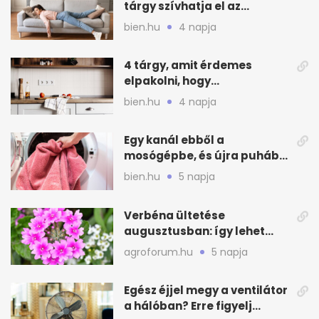
tárgy szívhatja el az
otthonod energiáját
bien.hu
4 napja
4 tárgy, amit érdemes
elpakolni, hogy
hűvösebbnek tűnjön a lakás
bien.hu
4 napja
Egy kanál ebből a
mosógépbe, és újra puhább
lesz a törölköző
bien.hu
5 napja
Verbéna ültetése
augusztusban: így lehet
még idén virágos a kert
agroforum.hu
5 napja
Egész éjjel megy a ventilátor
a hálóban? Erre figyelj