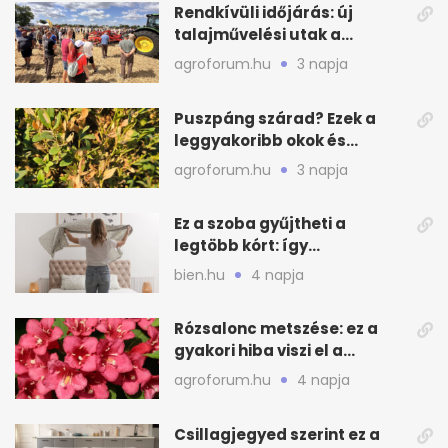
Rendkívüli időjárás: új
talajművelési utak a
gazdáknak
agroforum.hu
3 napja
Puszpáng szárad? Ezek a
leggyakoribb okok és
teendők
agroforum.hu
3 napja
Ez a szoba gyűjtheti a
legtöbb kórt: így
mélytisztítsd otthon
bien.hu
4 napja
Rózsalonc metszése: ez a
gyakori hiba viszi el a
virágzást
agroforum.hu
4 napja
Csillagjegyed szerint ez a