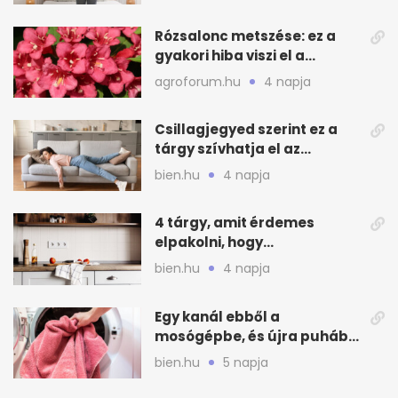
Rózsalonc metszése: ez a
gyakori hiba viszi el a
virágzást
agroforum.hu
4 napja
Csillagjegyed szerint ez a
tárgy szívhatja el az
otthonod energiáját
bien.hu
4 napja
4 tárgy, amit érdemes
elpakolni, hogy
hűvösebbnek tűnjön a lakás
bien.hu
4 napja
Egy kanál ebből a
mosógépbe, és újra puhább
lesz a törölköző
bien.hu
5 napja