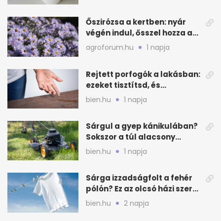
bútor
Őszirózsa a kertben: nyár
végén indul, ősszel hozza a
színét
agroforum.hu
1 napja
Rejtett porfogók a lakásban:
ezeket tisztítsd, és
ritkábban porolhatsz
bien.hu
1 napja
Sárgul a gyep kánikulában?
Sokszor a túl alacsony
fűnyírás a gond
bien.hu
1 napja
Sárga izzadságfolt a fehér
pólón? Ez az olcsó házi szer
beválhat
bien.hu
2 napja