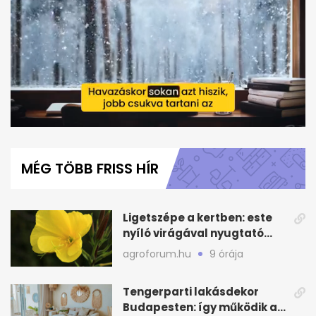
0
seconds
of
MÉG TÖBB FRISS HÍR
1
minute,
4
seconds
Ligetszépe a kertben: este
nyíló virágával nyugtató
látvány
agroforum.hu
9 órája
Tengerparti lakásdekor
Budapesten: így működik a