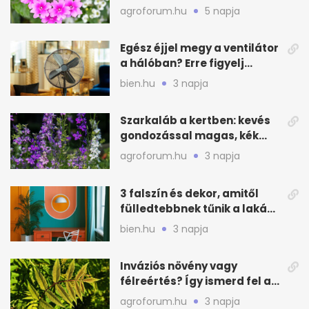
még idén virágos a kert
agroforum.hu
5 napja
Egész éjjel megy a ventilátor
a hálóban? Erre figyelj
alvásnál nyáron
bien.hu
3 napja
Szarkaláb a kertben: kevés
gondozással magas, kék
virágfalat ad
agroforum.hu
3 napja
3 falszín és dekor, amitől
fülledtebbnek tűnik a lakás
nyáron
bien.hu
3 napja
Inváziós növény vagy
félreértés? Így ismerd fel a
valódi kockázatot
agroforum.hu
3 napja