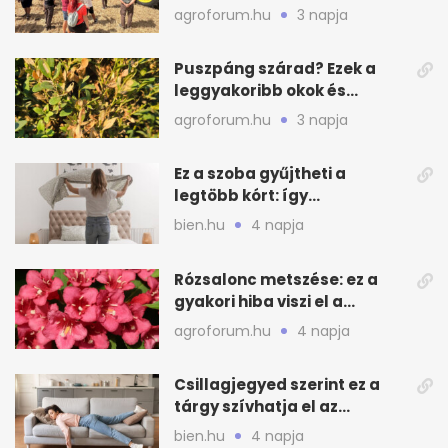
gazdáknak
agroforum.hu
3 napja
Puszpáng szárad? Ezek a
leggyakoribb okok és
teendők
agroforum.hu
3 napja
Ez a szoba gyűjtheti a
legtöbb kórt: így
mélytisztítsd otthon
bien.hu
4 napja
Rózsalonc metszése: ez a
gyakori hiba viszi el a
virágzást
agroforum.hu
4 napja
Csillagjegyed szerint ez a
tárgy szívhatja el az
otthonod energiáját
bien.hu
4 napja