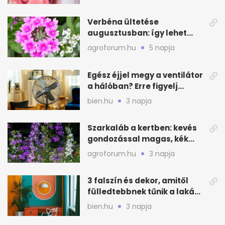
Verbéna ültetése
augusztusban: így lehet
még idén virágos a kert
agroforum.hu
5 napja
Egész éjjel megy a ventilátor
a hálóban? Erre figyelj
alvásnál nyáron
bien.hu
3 napja
Szarkaláb a kertben: kevés
gondozással magas, kék
virágfalat ad
agroforum.hu
3 napja
3 falszín és dekor, amitől
fülledtebbnek tűnik a lakás
nyáron
bien.hu
3 napja