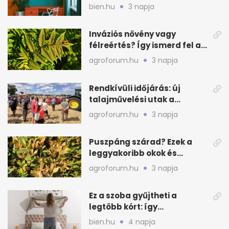
nyáron
bien.hu
3 napja
Inváziós növény vagy
félreértés? Így ismerd fel a
valódi kockázatot
agroforum.hu
3 napja
Rendkívüli időjárás: új
talajművelési utak a
gazdáknak
agroforum.hu
3 napja
Puszpáng szárad? Ezek a
leggyakoribb okok és
teendők
agroforum.hu
3 napja
Ez a szoba gyűjtheti a
legtöbb kórt: így
mélytisztítsd otthon
bien.hu
4 napja