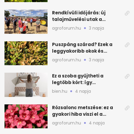
Rendkívüli időjárás: új
talajművelési utak a
gazdáknak
agroforum.hu
3 napja
Puszpáng szárad? Ezek a
leggyakoribb okok és
teendők
agroforum.hu
3 napja
Ez a szoba gyűjtheti a
legtöbb kórt: így
mélytisztítsd otthon
bien.hu
4 napja
Rózsalonc metszése: ez a
gyakori hiba viszi el a
virágzást
agroforum.hu
4 napja