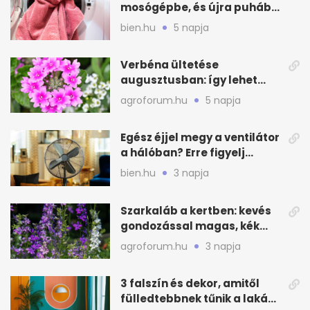
mosógépbe, és újra puhább
lesz a törölköző
bien.hu
5 napja
Verbéna ültetése
augusztusban: így lehet
még idén virágos a kert
agroforum.hu
5 napja
Egész éjjel megy a ventilátor
a hálóban? Erre figyelj
alvásnál nyáron
bien.hu
3 napja
Szarkaláb a kertben: kevés
gondozással magas, kék
virágfalat ad
agroforum.hu
3 napja
3 falszín és dekor, amitől
fülledtebbnek tűnik a lakás