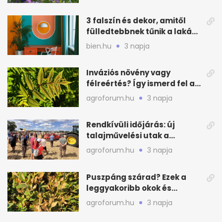
3 falszín és dekor, amitől
fülledtebbnek tűnik a lakás
nyáron
bien.hu
3 napja
Inváziós növény vagy
félreértés? Így ismerd fel a
valódi kockázatot
agroforum.hu
3 napja
Rendkívüli időjárás: új
talajművelési utak a
gazdáknak
agroforum.hu
3 napja
Puszpáng szárad? Ezek a
leggyakoribb okok és
teendők
agroforum.hu
3 napja