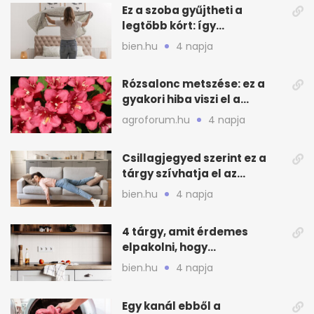
Ez a szoba gyűjtheti a
legtöbb kórt: így
mélytisztítsd otthon
bien.hu
4 napja
Rózsalonc metszése: ez a
gyakori hiba viszi el a
virágzást
agroforum.hu
4 napja
Csillagjegyed szerint ez a
tárgy szívhatja el az
otthonod energiáját
bien.hu
4 napja
4 tárgy, amit érdemes
elpakolni, hogy
hűvösebbnek tűnjön a lakás
bien.hu
4 napja
Egy kanál ebből a