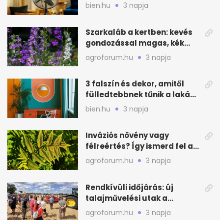
alvásnál nyáron
bien.hu
3 napja
Szarkaláb a kertben: kevés
gondozással magas, kék
virágfalat ad
agroforum.hu
3 napja
3 falszín és dekor, amitől
fülledtebbnek tűnik a lakás
nyáron
bien.hu
3 napja
Inváziós növény vagy
félreértés? Így ismerd fel a
valódi kockázatot
agroforum.hu
3 napja
Rendkívüli időjárás: új
talajművelési utak a
gazdáknak
agroforum.hu
3 napja