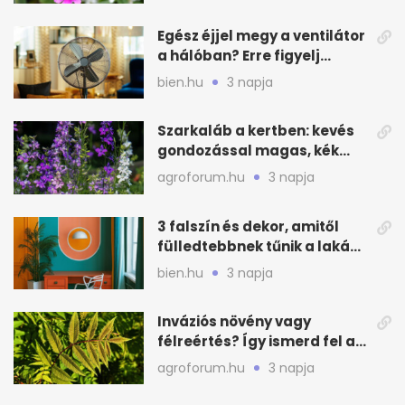
Egész éjjel megy a ventilátor
a hálóban? Erre figyelj
alvásnál nyáron
bien.hu
3 napja
Szarkaláb a kertben: kevés
gondozással magas, kék
virágfalat ad
agroforum.hu
3 napja
3 falszín és dekor, amitől
fülledtebbnek tűnik a lakás
nyáron
bien.hu
3 napja
Inváziós növény vagy
félreértés? Így ismerd fel a
valódi kockázatot
agroforum.hu
3 napja