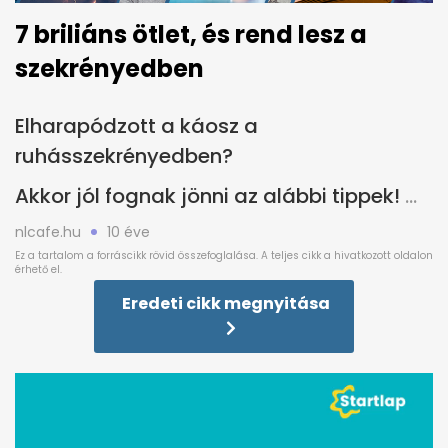
7 briliáns ötlet, és rend lesz a
szekrényedben
Elharapódzott a káosz a
ruhásszekrényedben?
Akkor jól fognak jönni az alábbi tippek!
nlcafe.hu
10 éve
Eredeti cikk megnyitása