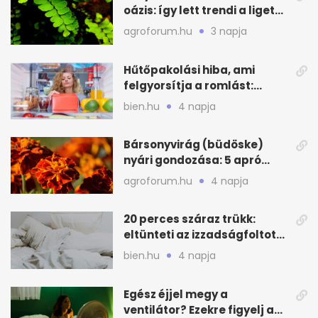
oázis: így lett trendi a ligetes
zöld
agroforum.hu
3 napja
Hűtőpakolási hiba, ami
felgyorsítja a romlást:
zónákra figyelj
bien.hu
4 napja
Bársonyvirág (büdöske)
nyári gondozása: 5 apró
lépés a dús virágzásért
agroforum.hu
4 napja
20 perces száraz trükk:
eltünteti az izzadságfoltot
és a szagot a matracról
bien.hu
4 napja
Egész éjjel megy a
ventilátor? Ezekre figyelj a