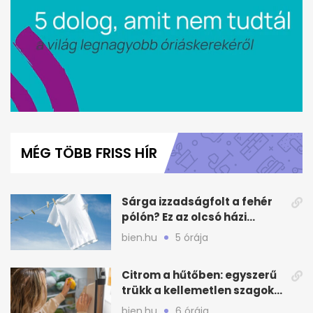
0
seconds
of
MÉG TÖBB FRISS HÍR
47
seconds
Sárga izzadságfolt a fehér
pólón? Ez az olcsó házi
módszer beválhat
bien.hu
5 órája
Citrom a hűtőben: egyszerű
trükk a kellemetlen szagok
ellen
bien.hu
6 órája