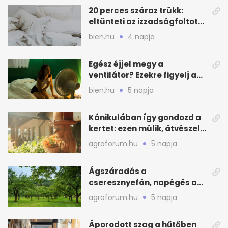
20 perces száraz trükk:
eltünteti az izzadságfoltot
és a szagot a matracról
bien.hu
4 napja
Egész éjjel megy a
ventilátor? Ezekre figyelj a
hőségben alvásnál
bien.hu
5 napja
Kánikulában így gondozd a
kertet: ezen múlik, átvészeli-
e a hőséget
agroforum.hu
5 napja
Ágszáradás a
cseresznyefán, napégés a
kajszin: mit tehetsz most?
agroforum.hu
5 napja
Áporodott szag a hűtőben