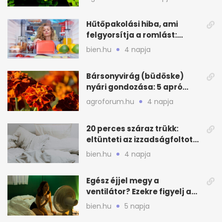
Hűtőpakolási hiba, ami
felgyorsítja a romlást:
zónákra figyelj
bien.hu
4 napja
Bársonyvirág (büdöske)
nyári gondozása: 5 apró
lépés a dús virágzásért
agroforum.hu
4 napja
20 perces száraz trükk:
eltünteti az izzadságfoltot
és a szagot a matracról
bien.hu
4 napja
Egész éjjel megy a
ventilátor? Ezekre figyelj a
hőségben alvásnál
bien.hu
5 napja