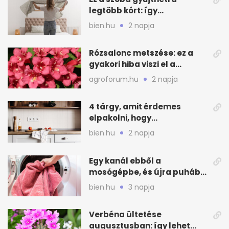
legtöbb kórt: így
mélytisztítsd otthon
bien.hu
2 napja
Rózsalonc metszése: ez a
gyakori hiba viszi el a
virágzást
agroforum.hu
2 napja
4 tárgy, amit érdemes
elpakolni, hogy
hűvösebbnek tűnjön a lakás
bien.hu
2 napja
Egy kanál ebből a
mosógépbe, és újra puhább
lesz a törölköző
bien.hu
3 napja
Verbéna ültetése
augusztusban: így lehet