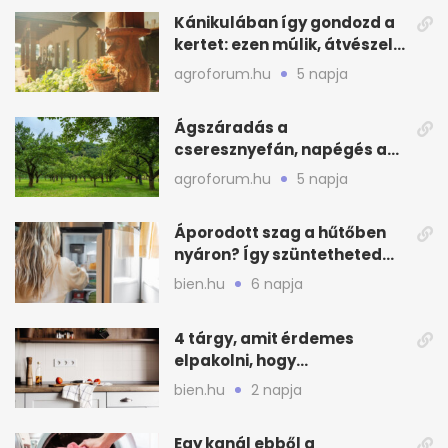
Kánikulában így gondozd a
kertet: ezen múlik, átvészeli-
e a hőséget
agroforum.hu
5 napja
Ágszáradás a
cseresznyefán, napégés a
kajszin: mit tehetsz most?
agroforum.hu
5 napja
Áporodott szag a hűtőben
nyáron? Így szüntetheted
meg olcsón
bien.hu
6 napja
4 tárgy, amit érdemes
elpakolni, hogy
hűvösebbnek tűnjön a lakás
bien.hu
2 napja
Egy kanál ebből a