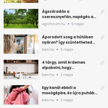
Ágszáradás a
cseresznyefán, napégés a
kajszin: mit tehetsz most?
agroforum.hu
5 napja
Áporodott szag a hűtőben
nyáron? Így szüntetheted
meg olcsón
bien.hu
6 napja
4 tárgy, amit érdemes
elpakolni, hogy
hűvösebbnek tűnjön a lakás
bien.hu
2 napja
Egy kanál ebből a
mosógépbe, és újra puhább
lesz a törölköző
bien.hu
3 napja