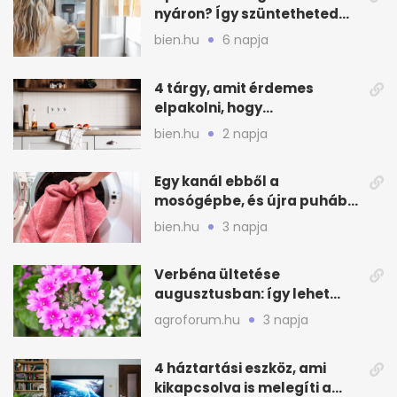
nyáron? Így szüntetheted
meg olcsón
bien.hu
6 napja
4 tárgy, amit érdemes
elpakolni, hogy
hűvösebbnek tűnjön a lakás
bien.hu
2 napja
Egy kanál ebből a
mosógépbe, és újra puhább
lesz a törölköző
bien.hu
3 napja
Verbéna ültetése
augusztusban: így lehet
még idén virágos a kert
agroforum.hu
3 napja
4 háztartási eszköz, ami
kikapcsolva is melegíti a