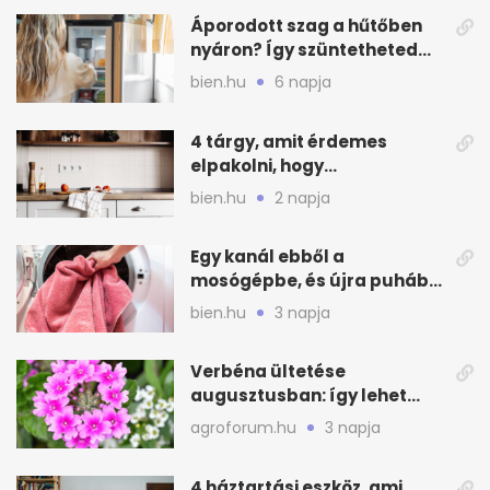
Áporodott szag a hűtőben
nyáron? Így szüntetheted
meg olcsón
bien.hu
6 napja
4 tárgy, amit érdemes
elpakolni, hogy
hűvösebbnek tűnjön a lakás
bien.hu
2 napja
Egy kanál ebből a
mosógépbe, és újra puhább
lesz a törölköző
bien.hu
3 napja
Verbéna ültetése
augusztusban: így lehet
még idén virágos a kert
agroforum.hu
3 napja
4 háztartási eszköz, ami