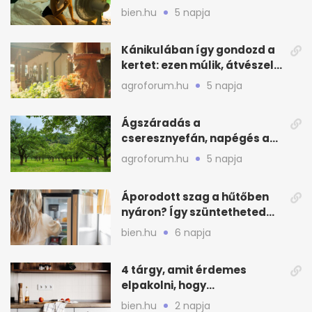
hőségben alvásnál
bien.hu
5 napja
Kánikulában így gondozd a
kertet: ezen múlik, átvészeli-
e a hőséget
agroforum.hu
5 napja
Ágszáradás a
cseresznyefán, napégés a
kajszin: mit tehetsz most?
agroforum.hu
5 napja
Áporodott szag a hűtőben
nyáron? Így szüntetheted
meg olcsón
bien.hu
6 napja
4 tárgy, amit érdemes
elpakolni, hogy
hűvösebbnek tűnjön a lakás
bien.hu
2 napja