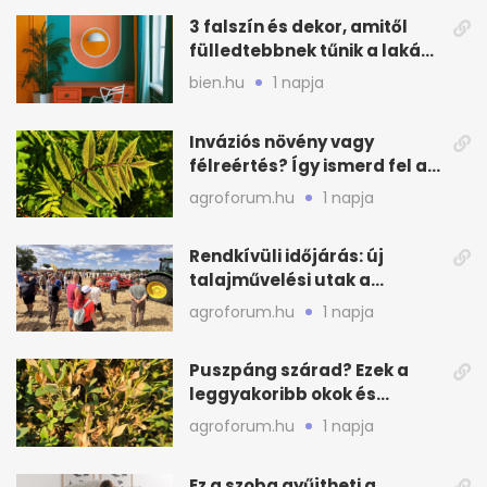
3 falszín és dekor, amitől
fülledtebbnek tűnik a lakás
nyáron
bien.hu
1 napja
Inváziós növény vagy
félreértés? Így ismerd fel a
valódi kockázatot
agroforum.hu
1 napja
Rendkívüli időjárás: új
talajművelési utak a
gazdáknak
agroforum.hu
1 napja
Puszpáng szárad? Ezek a
leggyakoribb okok és
teendők
agroforum.hu
1 napja
Ez a szoba gyűjtheti a