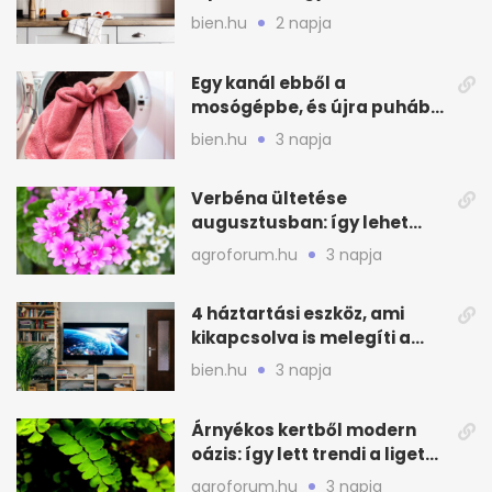
hűvösebbnek tűnjön a lakás
bien.hu
2 napja
Egy kanál ebből a
mosógépbe, és újra puhább
lesz a törölköző
bien.hu
3 napja
Verbéna ültetése
augusztusban: így lehet
még idén virágos a kert
agroforum.hu
3 napja
4 háztartási eszköz, ami
kikapcsolva is melegíti a
lakást
bien.hu
3 napja
Árnyékos kertből modern
oázis: így lett trendi a ligetes
zöld
agroforum.hu
3 napja