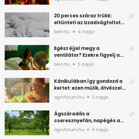
20 perces száraz trükk:
eltünteti az izzadságfoltot
és a szagot a matracról
bien.hu
4 napja
Egész éjjel megy a
ventilátor? Ezekre figyelj a
hőségben alvásnál
bien.hu
5 napja
Kánikulában így gondozd a
kertet: ezen múlik, átvészeli-
e a hőséget
agroforum.hu
5 napja
Ágszáradás a
cseresznyefán, napégés a
kajszin: mit tehetsz most?
agroforum.hu
5 napja