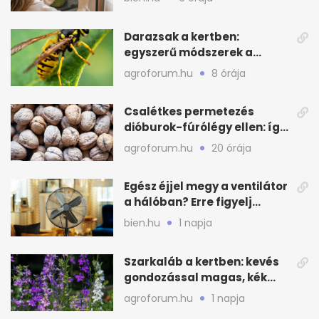
Darazsak a kertben:
egyszerű módszerek a
távoltartásukra nyáron
agroforum.hu
8 órája
Csalétkes permetezés
dióburok-fúrólégy ellen: így
csináld a kertben
agroforum.hu
20 órája
Egész éjjel megy a ventilátor
a hálóban? Erre figyelj
alvásnál nyáron
bien.hu
1 napja
Szarkaláb a kertben: kevés
gondozással magas, kék
virágfalat ad
agroforum.hu
1 napja