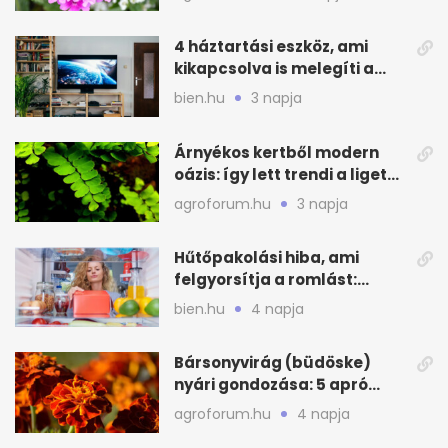
4 háztartási eszköz, ami
kikapcsolva is melegíti a
lakást
bien.hu
3 napja
Árnyékos kertből modern
oázis: így lett trendi a ligetes
zöld
agroforum.hu
3 napja
Hűtőpakolási hiba, ami
felgyorsítja a romlást:
zónákra figyelj
bien.hu
4 napja
Bársonyvirág (büdöske)
nyári gondozása: 5 apró
lépés a dús virágzásért
agroforum.hu
4 napja