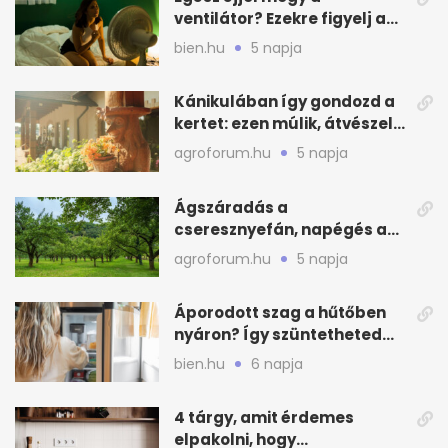
ventilátor? Ezekre figyelj a
hőségben alvásnál
bien.hu
5 napja
Kánikulában így gondozd a
kertet: ezen múlik, átvészeli-
e a hőséget
agroforum.hu
5 napja
Ágszáradás a
cseresznyefán, napégés a
kajszin: mit tehetsz most?
agroforum.hu
5 napja
Áporodott szag a hűtőben
nyáron? Így szüntetheted
meg olcsón
bien.hu
6 napja
4 tárgy, amit érdemes
elpakolni, hogy