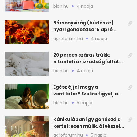
zónákra figyelj
bien.hu
4 napja
Bársonyvirág (büdöske)
nyári gondozása: 5 apró
lépés a dús virágzásért
agroforum.hu
4 napja
20 perces száraz trükk:
eltünteti az izzadságfoltot
és a szagot a matracról
bien.hu
4 napja
Egész éjjel megy a
ventilátor? Ezekre figyelj a
hőségben alvásnál
bien.hu
5 napja
Kánikulában így gondozd a
kertet: ezen múlik, átvészeli-
e a hőséget
agroforum.hu
5 napja