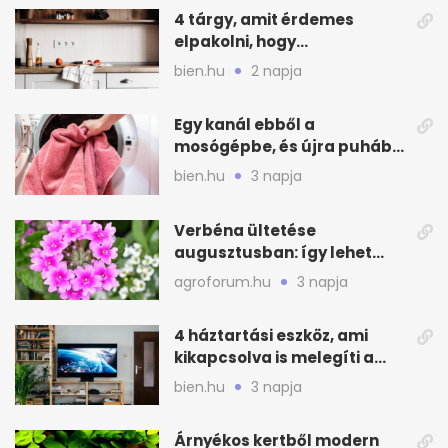
4 tárgy, amit érdemes
elpakolni, hogy
hűvösebbnek tűnjön a lakás
bien.hu
2 napja
Egy kanál ebből a
mosógépbe, és újra puhább
lesz a törölköző
bien.hu
3 napja
Verbéna ültetése
augusztusban: így lehet
még idén virágos a kert
agroforum.hu
3 napja
4 háztartási eszköz, ami
kikapcsolva is melegíti a
lakást
bien.hu
3 napja
Árnyékos kertből modern