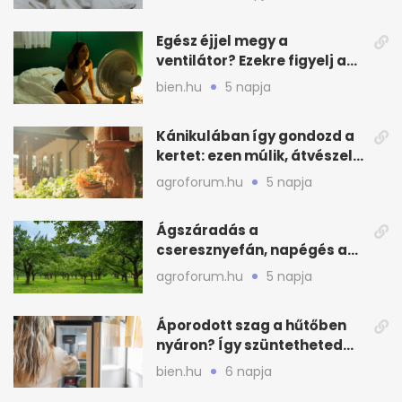
Egész éjjel megy a
ventilátor? Ezekre figyelj a
hőségben alvásnál
bien.hu
5 napja
Kánikulában így gondozd a
kertet: ezen múlik, átvészeli-
e a hőséget
agroforum.hu
5 napja
Ágszáradás a
cseresznyefán, napégés a
kajszin: mit tehetsz most?
agroforum.hu
5 napja
Áporodott szag a hűtőben
nyáron? Így szüntetheted
meg olcsón
bien.hu
6 napja