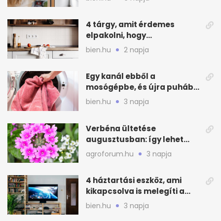
4 tárgy, amit érdemes
elpakolni, hogy
hűvösebbnek tűnjön a lakás
bien.hu
2 napja
Egy kanál ebből a
mosógépbe, és újra puhább
lesz a törölköző
bien.hu
3 napja
Verbéna ültetése
augusztusban: így lehet
még idén virágos a kert
agroforum.hu
3 napja
4 háztartási eszköz, ami
kikapcsolva is melegíti a
lakást
bien.hu
3 napja