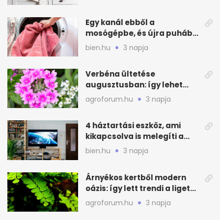
Egy kanál ebből a
mosógépbe, és újra puhább
lesz a törölköző
bien.hu
3 napja
Verbéna ültetése
augusztusban: így lehet
még idén virágos a kert
agroforum.hu
3 napja
4 háztartási eszköz, ami
kikapcsolva is melegíti a
lakást
bien.hu
3 napja
Árnyékos kertből modern
oázis: így lett trendi a ligetes
zöld
agroforum.hu
3 napja