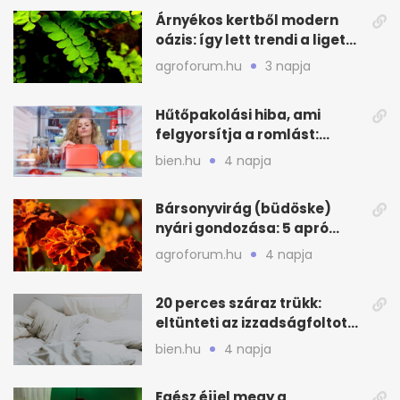
Árnyékos kertből modern
oázis: így lett trendi a ligetes
zöld
agroforum.hu
3 napja
Hűtőpakolási hiba, ami
felgyorsítja a romlást:
zónákra figyelj
bien.hu
4 napja
Bársonyvirág (büdöske)
nyári gondozása: 5 apró
lépés a dús virágzásért
agroforum.hu
4 napja
20 perces száraz trükk:
eltünteti az izzadságfoltot
és a szagot a matracról
bien.hu
4 napja
Egész éjjel megy a