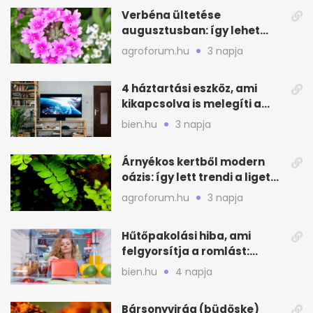
Verbéna ültetése
augusztusban: így lehet
még idén virágos a kert
agroforum.hu
3 napja
4 háztartási eszköz, ami
kikapcsolva is melegíti a
lakást
bien.hu
3 napja
Árnyékos kertből modern
oázis: így lett trendi a ligetes
zöld
agroforum.hu
3 napja
Hűtőpakolási hiba, ami
felgyorsítja a romlást:
zónákra figyelj
bien.hu
4 napja
Bársonyvirág (büdöske)