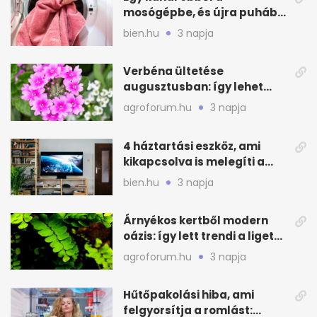
mosógépbe, és újra puhább
lesz a törölköző
bien.hu
3 napja
Verbéna ültetése
augusztusban: így lehet
még idén virágos a kert
agroforum.hu
3 napja
4 háztartási eszköz, ami
kikapcsolva is melegíti a
lakást
bien.hu
3 napja
Árnyékos kertből modern
oázis: így lett trendi a ligetes
zöld
agroforum.hu
3 napja
Hűtőpakolási hiba, ami
felgyorsítja a romlást: