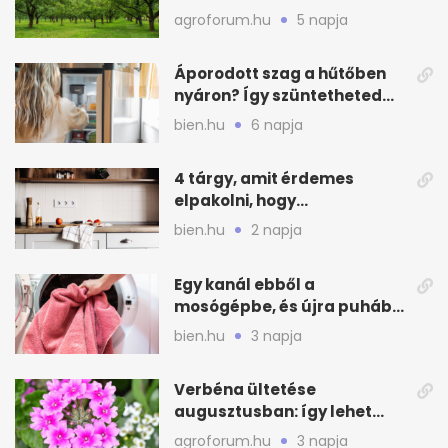
kajszin: mit tehetsz most?
agroforum.hu
5 napja
Áporodott szag a hűtőben
nyáron? Így szüntetheted
meg olcsón
bien.hu
6 napja
4 tárgy, amit érdemes
elpakolni, hogy
hűvösebbnek tűnjön a lakás
bien.hu
2 napja
Egy kanál ebből a
mosógépbe, és újra puhább
lesz a törölköző
bien.hu
3 napja
Verbéna ültetése
augusztusban: így lehet
még idén virágos a kert
agroforum.hu
3 napja