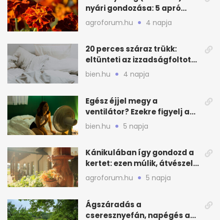
nyári gondozása: 5 apró
lépés a dús virágzásért
agroforum.hu
4 napja
20 perces száraz trükk:
eltünteti az izzadságfoltot
és a szagot a matracról
bien.hu
4 napja
Egész éjjel megy a
ventilátor? Ezekre figyelj a
hőségben alvásnál
bien.hu
5 napja
Kánikulában így gondozd a
kertet: ezen múlik, átvészeli-
e a hőséget
agroforum.hu
5 napja
Ágszáradás a
cseresznyefán, napégés a