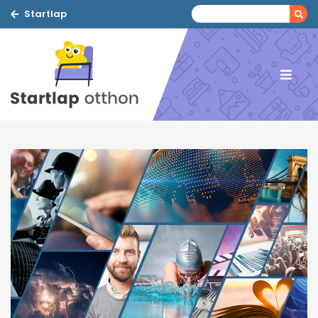
Startlap