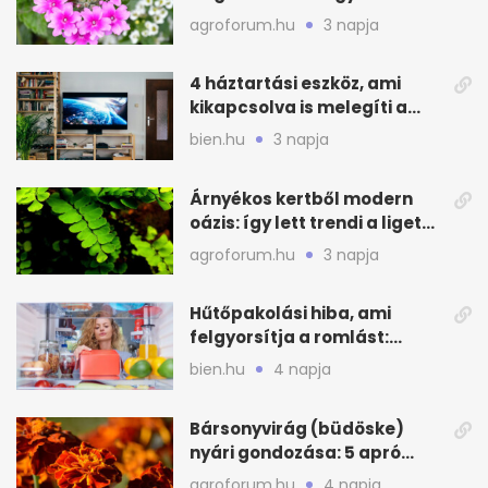
még idén virágos a kert
agroforum.hu
3 napja
4 háztartási eszköz, ami
kikapcsolva is melegíti a
lakást
bien.hu
3 napja
Árnyékos kertből modern
oázis: így lett trendi a ligetes
zöld
agroforum.hu
3 napja
Hűtőpakolási hiba, ami
felgyorsítja a romlást:
zónákra figyelj
bien.hu
4 napja
Bársonyvirág (büdöske)
nyári gondozása: 5 apró
lépés a dús virágzásért
agroforum.hu
4 napja