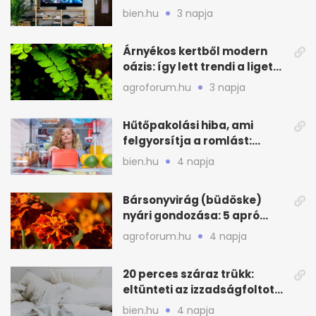
lakást
bien.hu
3 napja
Árnyékos kertből modern
oázis: így lett trendi a ligetes
zöld
agroforum.hu
3 napja
Hűtőpakolási hiba, ami
felgyorsítja a romlást:
zónákra figyelj
bien.hu
4 napja
Bársonyvirág (büdöske)
nyári gondozása: 5 apró
lépés a dús virágzásért
agroforum.hu
4 napja
20 perces száraz trükk:
eltünteti az izzadságfoltot
és a szagot a matracról
bien.hu
4 napja