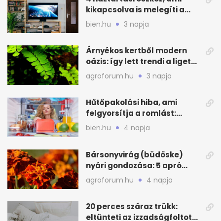
kikapcsolva is melegíti a
lakást
bien.hu
3 napja
Árnyékos kertből modern
oázis: így lett trendi a ligetes
zöld
agroforum.hu
3 napja
Hűtőpakolási hiba, ami
felgyorsítja a romlást:
zónákra figyelj
bien.hu
4 napja
Bársonyvirág (büdöske)
nyári gondozása: 5 apró
lépés a dús virágzásért
agroforum.hu
4 napja
20 perces száraz trükk:
eltünteti az izzadságfoltot