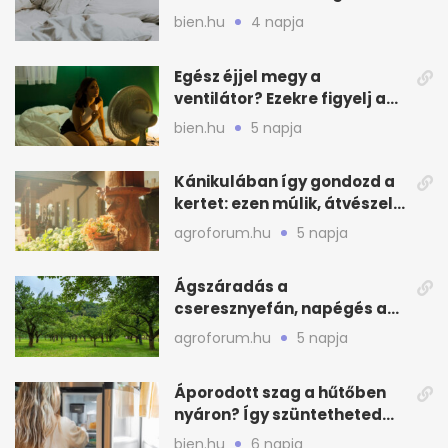
és a szagot a matracról
bien.hu
4 napja
Egész éjjel megy a
ventilátor? Ezekre figyelj a
hőségben alvásnál
bien.hu
5 napja
Kánikulában így gondozd a
kertet: ezen múlik, átvészeli-
e a hőséget
agroforum.hu
5 napja
Ágszáradás a
cseresznyefán, napégés a
kajszin: mit tehetsz most?
agroforum.hu
5 napja
Áporodott szag a hűtőben
nyáron? Így szüntetheted
meg olcsón
bien.hu
6 napja