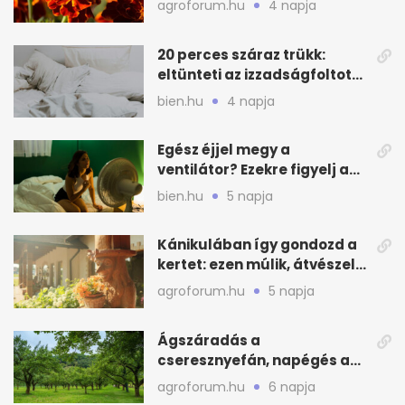
agroforum.hu
4 napja
20 perces száraz trükk:
eltünteti az izzadságfoltot
és a szagot a matracról
bien.hu
4 napja
Egész éjjel megy a
ventilátor? Ezekre figyelj a
hőségben alvásnál
bien.hu
5 napja
Kánikulában így gondozd a
kertet: ezen múlik, átvészeli-
e a hőséget
agroforum.hu
5 napja
Ágszáradás a
cseresznyefán, napégés a
kajszin: mit tehetsz most?
agroforum.hu
6 napja