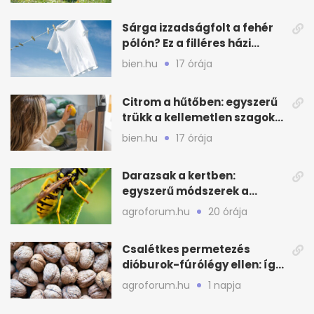
Sárga izzadságfolt a fehér
pólón? Ez a filléres házi
megoldás beválhat
bien.hu
17 órája
Citrom a hűtőben: egyszerű
trükk a kellemetlen szagok
ellen
bien.hu
17 órája
Darazsak a kertben:
egyszerű módszerek a
távoltartásukra nyáron
agroforum.hu
20 órája
Csalétkes permetezés
dióburok-fúrólégy ellen: így
csináld a kertben
agroforum.hu
1 napja