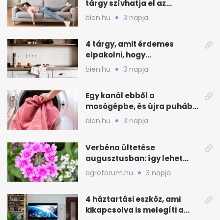
tárgy szívhatja el az
otthonod energiáját
bien.hu
3 napja
4 tárgy, amit érdemes
elpakolni, hogy
hűvösebbnek tűnjön a lakás
bien.hu
3 napja
Egy kanál ebből a
mosógépbe, és újra puhább
lesz a törölköző
bien.hu
3 napja
Verbéna ültetése
augusztusban: így lehet
még idén virágos a kert
agroforum.hu
3 napja
4 háztartási eszköz, ami
kikapcsolva is melegíti a