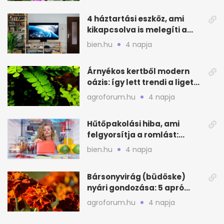
4 háztartási eszköz, ami
kikapcsolva is melegíti a
lakást
bien.hu
4 napja
Árnyékos kertből modern
oázis: így lett trendi a ligetes
zöld
agroforum.hu
4 napja
Hűtőpakolási hiba, ami
felgyorsítja a romlást:
zónákra figyelj
bien.hu
4 napja
Bársonyvirág (büdöske)
nyári gondozása: 5 apró
lépés a dús virágzásért
agroforum.hu
4 napja