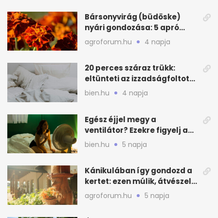
Bársonyvirág (büdöske)
nyári gondozása: 5 apró
lépés a dús virágzásért
agroforum.hu
4 napja
20 perces száraz trükk:
eltünteti az izzadságfoltot
és a szagot a matracról
bien.hu
4 napja
Egész éjjel megy a
ventilátor? Ezekre figyelj a
hőségben alvásnál
bien.hu
5 napja
Kánikulában így gondozd a
kertet: ezen múlik, átvészeli-
e a hőséget
agroforum.hu
5 napja