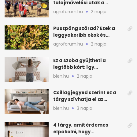
talajművelési utak a
gazdáknak
agroforum.hu
2 napja
Puszpáng szárad? Ezek a
leggyakoribb okok és
teendők
agroforum.hu
2 napja
Ez a szoba gyűjtheti a
legtöbb kórt: így
mélytisztítsd otthon
bien.hu
2 napja
Csillagjegyed szerint ez a
tárgy szívhatja el az
otthonod energiáját
bien.hu
3 napja
4 tárgy, amit érdemes
elpakolni, hogy