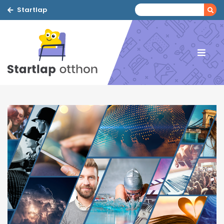
Startlap