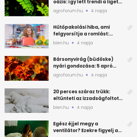
oázis: így lett trendi a ligetes
zöld
agroforum.hu
4 napja
Hűtőpakolási hiba, ami
felgyorsítja a romlást:
zónákra figyelj
bien.hu
4 napja
Bársonyvirág (büdöske)
nyári gondozása: 5 apró
lépés a dús virágzásért
agroforum.hu
4 napja
20 perces száraz trükk:
eltünteti az izzadságfoltot
és a szagot a matracról
bien.hu
4 napja
Egész éjjel megy a
ventilátor? Ezekre figyelj a