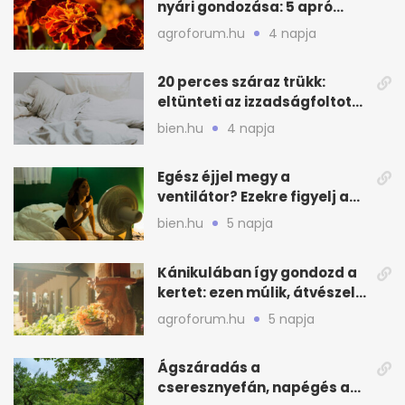
nyári gondozása: 5 apró
lépés a dús virágzásért
agroforum.hu
4 napja
20 perces száraz trükk:
eltünteti az izzadságfoltot
és a szagot a matracról
bien.hu
4 napja
Egész éjjel megy a
ventilátor? Ezekre figyelj a
hőségben alvásnál
bien.hu
5 napja
Kánikulában így gondozd a
kertet: ezen múlik, átvészeli-
e a hőséget
agroforum.hu
5 napja
Ágszáradás a
cseresznyefán, napégés a