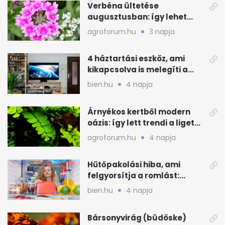
Verbéna ültetése
augusztusban: így lehet
még idén virágos a kert
agroforum.hu
3 napja
4 háztartási eszköz, ami
kikapcsolva is melegíti a
lakást
bien.hu
4 napja
Árnyékos kertből modern
oázis: így lett trendi a ligetes
zöld
agroforum.hu
4 napja
Hűtőpakolási hiba, ami
felgyorsítja a romlást:
zónákra figyelj
bien.hu
4 napja
Bársonyvirág (büdöske)