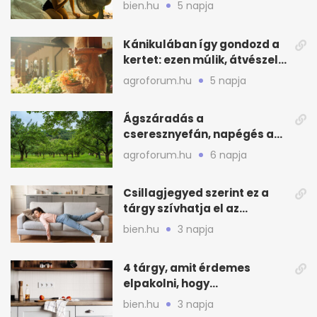
hőségben alvásnál
bien.hu
5 napja
Kánikulában így gondozd a
kertet: ezen múlik, átvészeli-
e a hőséget
agroforum.hu
5 napja
Ágszáradás a
cseresznyefán, napégés a
kajszin: mit tehetsz most?
agroforum.hu
6 napja
Csillagjegyed szerint ez a
tárgy szívhatja el az
otthonod energiáját
bien.hu
3 napja
4 tárgy, amit érdemes
elpakolni, hogy
hűvösebbnek tűnjön a lakás
bien.hu
3 napja