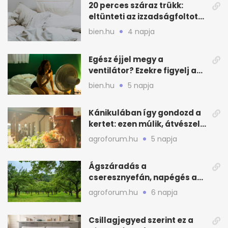
20 perces száraz trükk:
eltünteti az izzadságfoltot
és a szagot a matracról
bien.hu
4 napja
Egész éjjel megy a
ventilátor? Ezekre figyelj a
hőségben alvásnál
bien.hu
5 napja
Kánikulában így gondozd a
kertet: ezen múlik, átvészeli-
e a hőséget
agroforum.hu
5 napja
Ágszáradás a
cseresznyefán, napégés a
kajszin: mit tehetsz most?
agroforum.hu
6 napja
Csillagjegyed szerint ez a