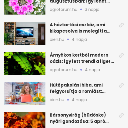
augusztusban: így lehet
még idén virágos a kert
agroforum.hu
3 napja
4 háztartási eszköz, ami
kikapcsolva is melegíti a
lakást
bien.hu
4 napja
Árnyékos kertből modern
oázis: így lett trendi a ligetes
zöld
agroforum.hu
4 napja
Hűtőpakolási hiba, ami
felgyorsítja a romlást:
zónákra figyelj
bien.hu
4 napja
Bársonyvirág (büdöske)
nyári gondozása: 5 apró
lépés a dús virágzásért