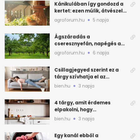
Kánikulában így gondozd a
kertet: ezen múlik, átvészeli-
e a hőséget
agroforum.hu
5 napja
Ágszáradás a
cseresznyefán, napégés a
kajszin: mit tehetsz most?
agroforum.hu
6 napja
Csillagjegyed szerint ez a
tárgy szívhatja el az
otthonod energiáját
bien.hu
3 napja
4 tárgy, amit érdemes
elpakolni, hogy
hűvösebbnek tűnjön a lakás
bien.hu
3 napja
Egy kanál ebből a