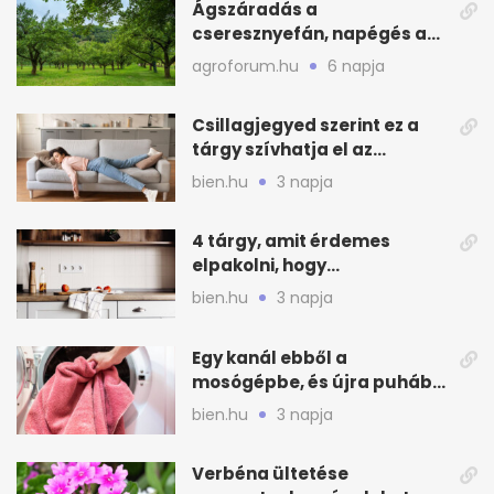
Ágszáradás a
cseresznyefán, napégés a
kajszin: mit tehetsz most?
agroforum.hu
6 napja
Csillagjegyed szerint ez a
tárgy szívhatja el az
otthonod energiáját
bien.hu
3 napja
4 tárgy, amit érdemes
elpakolni, hogy
hűvösebbnek tűnjön a lakás
bien.hu
3 napja
Egy kanál ebből a
mosógépbe, és újra puhább
lesz a törölköző
bien.hu
3 napja
Verbéna ültetése