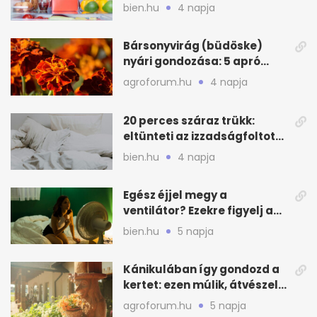
zónákra figyelj
bien.hu
4 napja
Bársonyvirág (büdöske)
nyári gondozása: 5 apró
lépés a dús virágzásért
agroforum.hu
4 napja
20 perces száraz trükk:
eltünteti az izzadságfoltot
és a szagot a matracról
bien.hu
4 napja
Egész éjjel megy a
ventilátor? Ezekre figyelj a
hőségben alvásnál
bien.hu
5 napja
Kánikulában így gondozd a
kertet: ezen múlik, átvészeli-
e a hőséget
agroforum.hu
5 napja