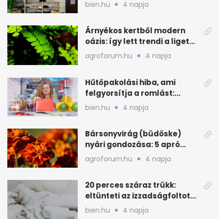
lakást
bien.hu
4 napja
Árnyékos kertből modern
oázis: így lett trendi a ligetes
zöld
agroforum.hu
4 napja
Hűtőpakolási hiba, ami
felgyorsítja a romlást:
zónákra figyelj
bien.hu
4 napja
Bársonyvirág (büdöske)
nyári gondozása: 5 apró
lépés a dús virágzásért
agroforum.hu
4 napja
20 perces száraz trükk:
eltünteti az izzadságfoltot
és a szagot a matracról
bien.hu
4 napja