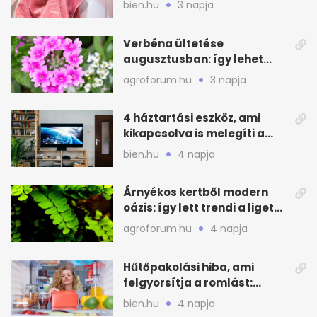
bien.hu
3 napja
Verbéna ültetése
augusztusban: így lehet
még idén virágos a kert
agroforum.hu
3 napja
4 háztartási eszköz, ami
kikapcsolva is melegíti a
lakást
bien.hu
4 napja
Árnyékos kertből modern
oázis: így lett trendi a ligetes
zöld
agroforum.hu
4 napja
Hűtőpakolási hiba, ami
felgyorsítja a romlást:
zónákra figyelj
bien.hu
4 napja