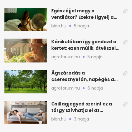
Egész éjjel megy a
ventilátor? Ezekre figyelj a
hőségben alvásnál
bien.hu
5 napja
Kánikulában így gondozd a
kertet: ezen múlik, átvészeli-
e a hőséget
agroforum.hu
5 napja
Ágszáradás a
cseresznyefán, napégés a
kajszin: mit tehetsz most?
agroforum.hu
6 napja
Csillagjegyed szerint ez a
tárgy szívhatja el az
otthonod energiáját
bien.hu
3 napja