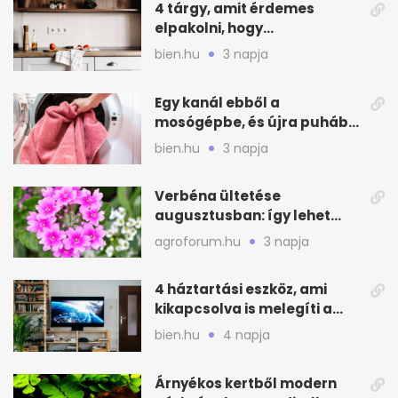
4 tárgy, amit érdemes
elpakolni, hogy
hűvösebbnek tűnjön a lakás
bien.hu
3 napja
Egy kanál ebből a
mosógépbe, és újra puhább
lesz a törölköző
bien.hu
3 napja
Verbéna ültetése
augusztusban: így lehet
még idén virágos a kert
agroforum.hu
3 napja
4 háztartási eszköz, ami
kikapcsolva is melegíti a
lakást
bien.hu
4 napja
Árnyékos kertből modern