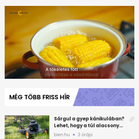
0
seconds
of
MÉG TÖBB FRISS HÍR
1
minute,
13
seconds
Sárgul a gyep kánikulában?
Lehet, hogy a túl alacsony
fűnyírás az ok
bien.hu
3 órája