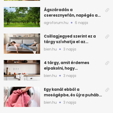
Ágszáradás a
cseresznyefán, napégés a
kajszin: mit tehetsz most?
agroforum.hu
6 napja
Csillagjegyed szerint ez a
tárgy szívhatja el az
otthonod energiáját
bien.hu
3 napja
4 tárgy, amit érdemes
elpakolni, hogy
hűvösebbnek tűnjön a lakás
bien.hu
3 napja
Egy kanál ebből a
mosógépbe, és újra puhább
lesz a törölköző
bien.hu
3 napja