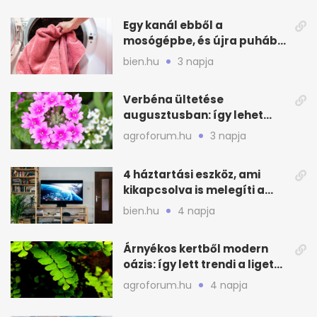
Egy kanál ebből a
mosógépbe, és újra puhább
lesz a törölköző
bien.hu
3 napja
Verbéna ültetése
augusztusban: így lehet
még idén virágos a kert
agroforum.hu
3 napja
4 háztartási eszköz, ami
kikapcsolva is melegíti a
lakást
bien.hu
4 napja
Árnyékos kertből modern
oázis: így lett trendi a ligetes
zöld
agroforum.hu
4 napja