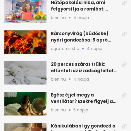
Hűtőpakolási hiba, ami
felgyorsítja a romlást:
zónákra figyelj
bien.hu
4 napja
Bársonyvirág (büdöske)
nyári gondozása: 5 apró
lépés a dús virágzásért
agroforum.hu
4 napja
20 perces száraz trükk:
eltünteti az izzadságfoltot
és a szagot a matracról
bien.hu
4 napja
Egész éjjel megy a
ventilátor? Ezekre figyelj a
hőségben alvásnál
bien.hu
5 napja
Kánikulában így gondozd a