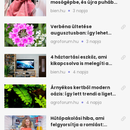
mosógépbe, és újra puhább
lesz a törölköző
bien.hu
3 napja
Verbéna ültetése
augusztusban: így lehet
még idén virágos a kert
agroforum.hu
3 napja
4 háztartási eszköz, ami
kikapcsolva is melegíti a
lakást
bien.hu
4 napja
Árnyékos kertből modern
oázis: így lett trendi a ligetes
zöld
agroforum.hu
4 napja
Hűtőpakolási hiba, ami
felgyorsítja a romlást: