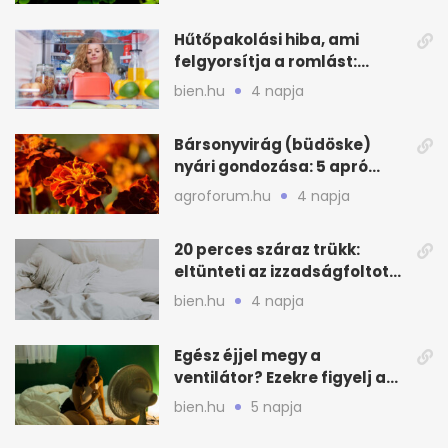
Hűtőpakolási hiba, ami
felgyorsítja a romlást:
zónákra figyelj
bien.hu
4 napja
Bársonyvirág (büdöske)
nyári gondozása: 5 apró
lépés a dús virágzásért
agroforum.hu
4 napja
20 perces száraz trükk:
eltünteti az izzadságfoltot
és a szagot a matracról
bien.hu
4 napja
Egész éjjel megy a
ventilátor? Ezekre figyelj a
hőségben alvásnál
bien.hu
5 napja