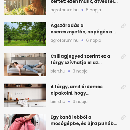
kertet: ezen múlik, átvészeli-
e a hőséget
agroforum.hu
5 napja
Ágszáradás a
cseresznyefán, napégés a
kajszin: mit tehetsz most?
agroforum.hu
6 napja
Csillagjegyed szerint ez a
tárgy szívhatja el az
otthonod energiáját
bien.hu
3 napja
4 tárgy, amit érdemes
elpakolni, hogy
hűvösebbnek tűnjön a lakás
bien.hu
3 napja
Egy kanál ebből a
mosógépbe, és újra puhább
lesz a törölköző