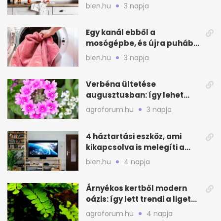
hűvösebbnek tűnjön a lakás
bien.hu
3 napja
Egy kanál ebből a
mosógépbe, és újra puhább
lesz a törölköző
bien.hu
3 napja
Verbéna ültetése
augusztusban: így lehet
még idén virágos a kert
agroforum.hu
3 napja
4 háztartási eszköz, ami
kikapcsolva is melegíti a
lakást
bien.hu
4 napja
Árnyékos kertből modern
oázis: így lett trendi a ligetes
zöld
agroforum.hu
4 napja