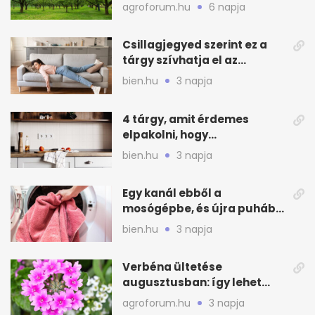
kajszin: mit tehetsz most?
agroforum.hu
6 napja
Csillagjegyed szerint ez a
tárgy szívhatja el az
otthonod energiáját
bien.hu
3 napja
4 tárgy, amit érdemes
elpakolni, hogy
hűvösebbnek tűnjön a lakás
bien.hu
3 napja
Egy kanál ebből a
mosógépbe, és újra puhább
lesz a törölköző
bien.hu
3 napja
Verbéna ültetése
augusztusban: így lehet
még idén virágos a kert
agroforum.hu
3 napja