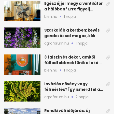
Egész éjjel megy a ventilátor
a hálóban? Erre figyelj
alvásnál nyáron
bien.hu
1 napja
Szarkaláb a kertben: kevés
gondozással magas, kék
virágfalat ad
agroforum.hu
1 napja
3 falszín és dekor, amitől
fülledtebbnek tűnik a lakás
nyáron
bien.hu
1 napja
Inváziós növény vagy
félreértés? Így ismerd fel a
valódi kockázatot
agroforum.hu
2 napja
Rendkívüli időjárás: új