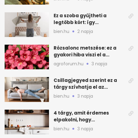
Ez a szoba gyűjtheti a
legtöbb kórt: így
mélytisztítsd otthon
bien.hu
2 napja
Rózsalonc metszése: ez a
gyakori hiba viszi el a
virágzást
agroforum.hu
3 napja
Csillagjegyed szerint ez a
tárgy szívhatja el az
otthonod energiáját
bien.hu
3 napja
4 tárgy, amit érdemes
elpakolni, hogy
hűvösebbnek tűnjön a lakás
bien.hu
3 napja