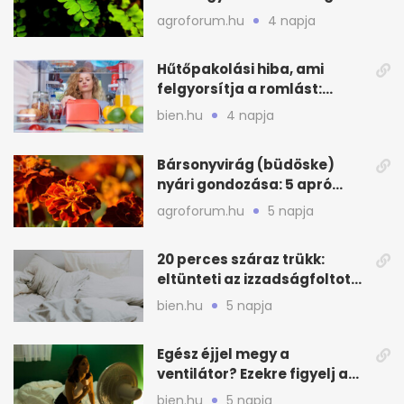
zöld
agroforum.hu
4 napja
Hűtőpakolási hiba, ami
felgyorsítja a romlást:
zónákra figyelj
bien.hu
4 napja
Bársonyvirág (büdöske)
nyári gondozása: 5 apró
lépés a dús virágzásért
agroforum.hu
5 napja
20 perces száraz trükk:
eltünteti az izzadságfoltot
és a szagot a matracról
bien.hu
5 napja
Egész éjjel megy a
ventilátor? Ezekre figyelj a
hőségben alvásnál
bien.hu
5 napja