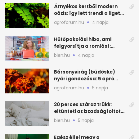
Árnyékos kertből modern
oázis: így lett trendi a ligetes
zöld
agroforum.hu
4 napja
Hűtőpakolási hiba, ami
felgyorsítja a romlást:
zónákra figyelj
bien.hu
4 napja
Bársonyvirág (büdöske)
nyári gondozása: 5 apró
lépés a dús virágzásért
agroforum.hu
5 napja
20 perces száraz trükk:
eltünteti az izzadságfoltot
és a szagot a matracról
bien.hu
5 napja
Egész éjjel megy a