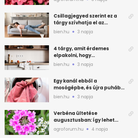
Csillagjegyed szerint ez a
tárgy szívhatja el az
otthonod energiáját
bien.hu
3 napja
4 tárgy, amit érdemes
elpakolni, hogy
hűvösebbnek tűnjön a lakás
bien.hu
3 napja
Egy kanál ebből a
mosógépbe, és újra puhább
lesz a törölköző
bien.hu
3 napja
Verbéna ültetése
augusztusban: így lehet
még idén virágos a kert
agroforum.hu
4 napja