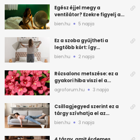
Egész éjjel megy a
ventilátor? Ezekre figyelj a
hőségben alvásnál
bien.hu
5 napja
Ez a szoba gyűjtheti a
legtöbb kórt: így
mélytisztítsd otthon
bien.hu
2 napja
Rózsalonc metszése: ez a
gyakori hiba viszi el a
virágzást
agroforum.hu
3 napja
Csillagjegyed szerint ez a
tárgy szívhatja el az
otthonod energiáját
bien.hu
3 napja
4 tárgy, amit érdemes