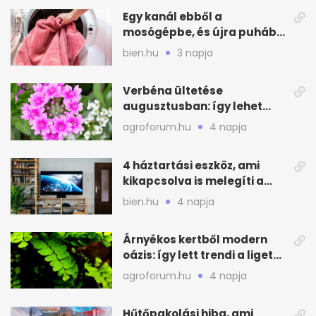
Egy kanál ebből a
mosógépbe, és újra puhább
lesz a törölköző
bien.hu
3 napja
Verbéna ültetése
augusztusban: így lehet
még idén virágos a kert
agroforum.hu
4 napja
4 háztartási eszköz, ami
kikapcsolva is melegíti a
lakást
bien.hu
4 napja
Árnyékos kertből modern
oázis: így lett trendi a ligetes
zöld
agroforum.hu
4 napja
Hűtőpakolási hiba, ami