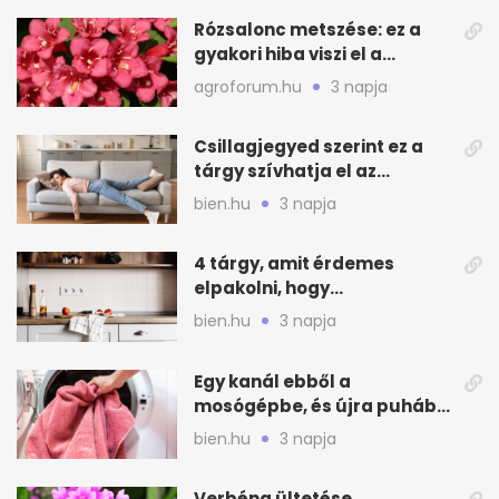
Rózsalonc metszése: ez a
gyakori hiba viszi el a
virágzást
agroforum.hu
3 napja
Csillagjegyed szerint ez a
tárgy szívhatja el az
otthonod energiáját
bien.hu
3 napja
4 tárgy, amit érdemes
elpakolni, hogy
hűvösebbnek tűnjön a lakás
bien.hu
3 napja
Egy kanál ebből a
mosógépbe, és újra puhább
lesz a törölköző
bien.hu
3 napja
Verbéna ültetése