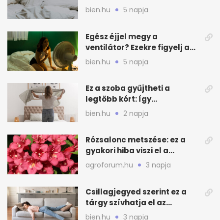
és a szagot a matracról
bien.hu
5 napja
Egész éjjel megy a
ventilátor? Ezekre figyelj a
hőségben alvásnál
bien.hu
5 napja
Ez a szoba gyűjtheti a
legtöbb kórt: így
mélytisztítsd otthon
bien.hu
2 napja
Rózsalonc metszése: ez a
gyakori hiba viszi el a
virágzást
agroforum.hu
3 napja
Csillagjegyed szerint ez a
tárgy szívhatja el az
otthonod energiáját
bien.hu
3 napja