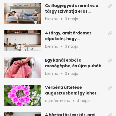
Csillagjegyed szerint ez a
tárgy szívhatja el az
otthonod energiáját
bien.hu
3 napja
4 tárgy, amit érdemes
elpakolni, hogy
hűvösebbnek tűnjön a lakás
bien.hu
3 napja
Egy kanál ebből a
mosógépbe, és újra puhább
lesz a törölköző
bien.hu
3 napja
Verbéna ültetése
augusztusban: így lehet
még idén virágos a kert
agroforum.hu
4 napja
4 háztartási eszköz, ami