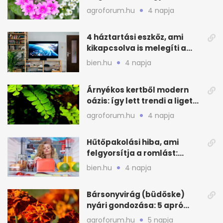
még idén virágos a kert
agroforum.hu
4 napja
4 háztartási eszköz, ami
kikapcsolva is melegíti a
lakást
bien.hu
4 napja
Árnyékos kertből modern
oázis: így lett trendi a ligetes
zöld
agroforum.hu
4 napja
Hűtőpakolási hiba, ami
felgyorsítja a romlást:
zónákra figyelj
bien.hu
4 napja
Bársonyvirág (büdöske)
nyári gondozása: 5 apró
lépés a dús virágzásért
agroforum.hu
5 napja