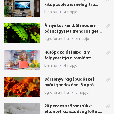
kikapcsolva is melegíti a
lakást
bien.hu
4 napja
Árnyékos kertből modern
oázis: így lett trendi a ligetes
zöld
agroforum.hu
4 napja
Hűtőpakolási hiba, ami
felgyorsítja a romlást:
zónákra figyelj
bien.hu
4 napja
Bársonyvirág (büdöske)
nyári gondozása: 5 apró
lépés a dús virágzásért
agroforum.hu
5 napja
20 perces száraz trükk:
eltünteti az izzadságfoltot