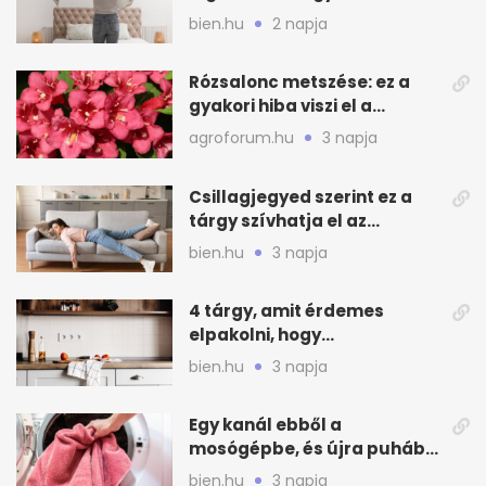
mélytisztítsd otthon
bien.hu
2 napja
Rózsalonc metszése: ez a
gyakori hiba viszi el a
virágzást
agroforum.hu
3 napja
Csillagjegyed szerint ez a
tárgy szívhatja el az
otthonod energiáját
bien.hu
3 napja
4 tárgy, amit érdemes
elpakolni, hogy
hűvösebbnek tűnjön a lakás
bien.hu
3 napja
Egy kanál ebből a
mosógépbe, és újra puhább
lesz a törölköző
bien.hu
3 napja