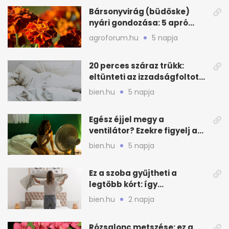
Bársonyvirág (büdöske)
nyári gondozása: 5 apró
lépés a dús virágzásért
agroforum.hu
5 napja
20 perces száraz trükk:
eltünteti az izzadságfoltot
és a szagot a matracról
bien.hu
5 napja
Egész éjjel megy a
ventilátor? Ezekre figyelj a
hőségben alvásnál
bien.hu
5 napja
Ez a szoba gyűjtheti a
legtöbb kórt: így
mélytisztítsd otthon
bien.hu
2 napja
Rózsalonc metszése: ez a