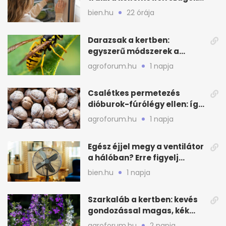
ellen
bien.hu
22 órája
Darazsak a kertben:
egyszerű módszerek a
távoltartásukra nyáron
agroforum.hu
1 napja
Csalétkes permetezés
dióburok-fúrólégy ellen: így
csináld a kertben
agroforum.hu
1 napja
Egész éjjel megy a ventilátor
a hálóban? Erre figyelj
alvásnál nyáron
bien.hu
1 napja
Szarkaláb a kertben: kevés
gondozással magas, kék
virágfalat ad
agroforum.hu
2 napja