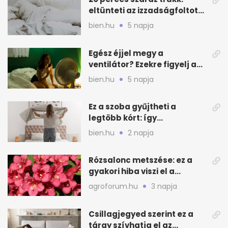
eltünteti az izzadságfoltot
és a szagot a matracról
bien.hu
5 napja
Egész éjjel megy a
ventilátor? Ezekre figyelj a
hőségben alvásnál
bien.hu
5 napja
Ez a szoba gyűjtheti a
legtöbb kórt: így
mélytisztítsd otthon
bien.hu
2 napja
Rózsalonc metszése: ez a
gyakori hiba viszi el a
virágzást
agroforum.hu
3 napja
Csillagjegyed szerint ez a
tárgy szívhatja el az