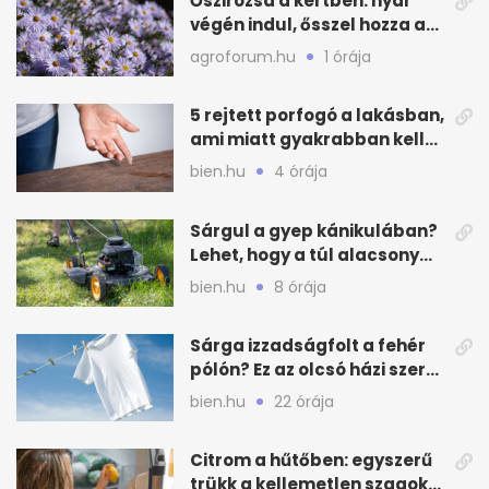
Őszirózsa a kertben: nyár
végén indul, ősszel hozza a
színét
agroforum.hu
1 órája
5 rejtett porfogó a lakásban,
ami miatt gyakrabban kell
takarítanod
bien.hu
4 órája
Sárgul a gyep kánikulában?
Lehet, hogy a túl alacsony
fűnyírás az ok
bien.hu
8 órája
Sárga izzadságfolt a fehér
pólón? Ez az olcsó házi szer
beválhat
bien.hu
22 órája
Citrom a hűtőben: egyszerű
trükk a kellemetlen szagok