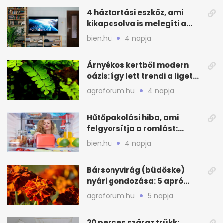
4 háztartási eszköz, ami
kikapcsolva is melegíti a
lakást
bien.hu
4 napja
Árnyékos kertből modern
oázis: így lett trendi a ligetes
zöld
agroforum.hu
4 napja
Hűtőpakolási hiba, ami
felgyorsítja a romlást:
zónákra figyelj
bien.hu
4 napja
Bársonyvirág (büdöske)
nyári gondozása: 5 apró
lépés a dús virágzásért
agroforum.hu
5 napja
20 perces száraz trükk: