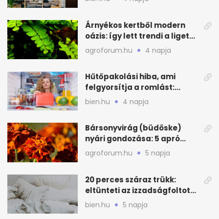
Árnyékos kertből modern
oázis: így lett trendi a ligetes
zöld
agroforum.hu
4 napja
Hűtőpakolási hiba, ami
felgyorsítja a romlást:
zónákra figyelj
bien.hu
4 napja
Bársonyvirág (büdöske)
nyári gondozása: 5 apró
lépés a dús virágzásért
agroforum.hu
5 napja
20 perces száraz trükk:
eltünteti az izzadságfoltot
és a szagot a matracról
bien.hu
5 napja