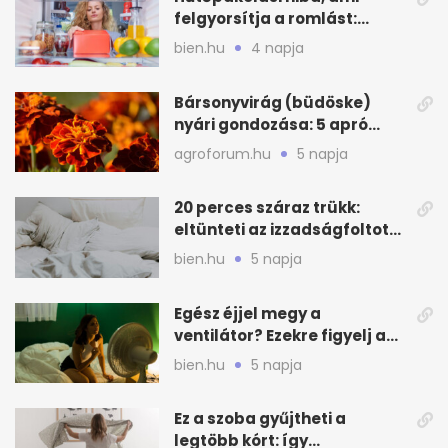
felgyorsítja a romlást:
zónákra figyelj
bien.hu
4 napja
Bársonyvirág (büdöske)
nyári gondozása: 5 apró
lépés a dús virágzásért
agroforum.hu
5 napja
20 perces száraz trükk:
eltünteti az izzadságfoltot
és a szagot a matracról
bien.hu
5 napja
Egész éjjel megy a
ventilátor? Ezekre figyelj a
hőségben alvásnál
bien.hu
5 napja
Ez a szoba gyűjtheti a
legtöbb kórt: így