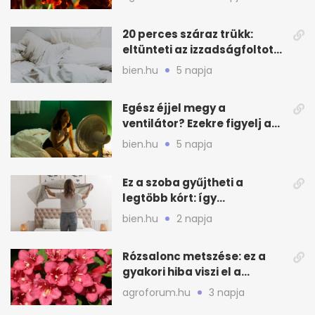
20 perces száraz trükk:
eltünteti az izzadságfoltot
és a szagot a matracról
bien.hu
5 napja
Egész éjjel megy a
ventilátor? Ezekre figyelj a
hőségben alvásnál
bien.hu
5 napja
Ez a szoba gyűjtheti a
legtöbb kórt: így
mélytisztítsd otthon
bien.hu
2 napja
Rózsalonc metszése: ez a
gyakori hiba viszi el a
virágzást
agroforum.hu
3 napja