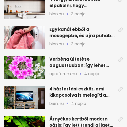
elpakolni, hogy
hűvösebbnek tűnjön a lakás
bien.hu
3 napja
Egy kanál ebből a
mosógépbe, és újra puhább
lesz a törölköző
bien.hu
3 napja
Verbéna ültetése
augusztusban: így lehet
még idén virágos a kert
agroforum.hu
4 napja
4 háztartási eszköz, ami
kikapcsolva is melegíti a
lakást
bien.hu
4 napja
Árnyékos kertből modern
oázis: így lett trendi a ligetes