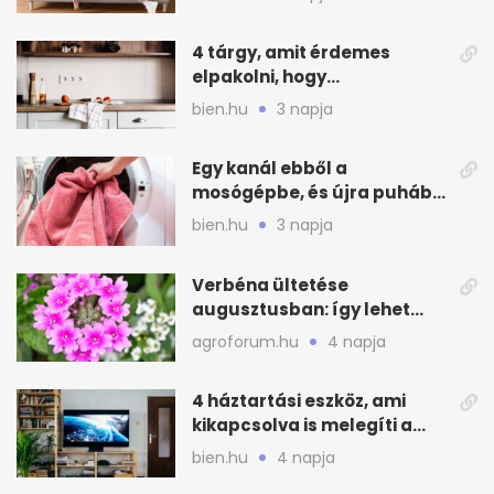
4 tárgy, amit érdemes
elpakolni, hogy
hűvösebbnek tűnjön a lakás
bien.hu
3 napja
Egy kanál ebből a
mosógépbe, és újra puhább
lesz a törölköző
bien.hu
3 napja
Verbéna ültetése
augusztusban: így lehet
még idén virágos a kert
agroforum.hu
4 napja
4 háztartási eszköz, ami
kikapcsolva is melegíti a
lakást
bien.hu
4 napja