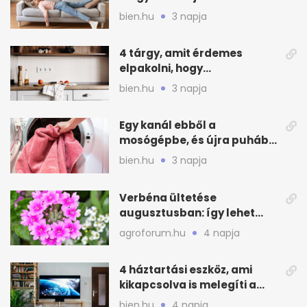
otthonod energiáját
bien.hu
3 napja
4 tárgy, amit érdemes
elpakolni, hogy
hűvösebbnek tűnjön a lakás
bien.hu
3 napja
Egy kanál ebből a
mosógépbe, és újra puhább
lesz a törölköző
bien.hu
3 napja
Verbéna ültetése
augusztusban: így lehet
még idén virágos a kert
agroforum.hu
4 napja
4 háztartási eszköz, ami
kikapcsolva is melegíti a
lakást
bien.hu
4 napja