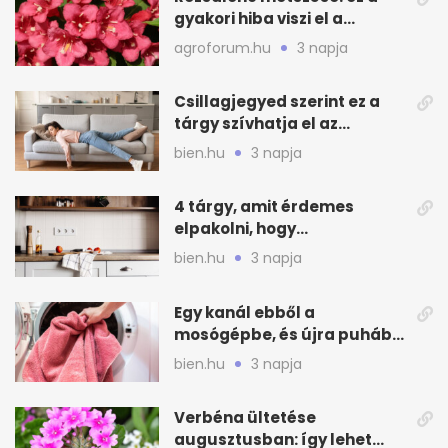
gyakori hiba viszi el a
virágzást
agroforum.hu
3 napja
Csillagjegyed szerint ez a
tárgy szívhatja el az
otthonod energiáját
bien.hu
3 napja
4 tárgy, amit érdemes
elpakolni, hogy
hűvösebbnek tűnjön a lakás
bien.hu
3 napja
Egy kanál ebből a
mosógépbe, és újra puhább
lesz a törölköző
bien.hu
3 napja
Verbéna ültetése
augusztusban: így lehet