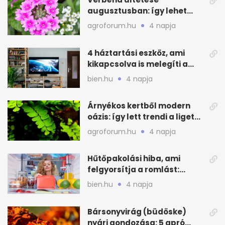
augusztusban: így lehet
még idén virágos a kert
agroforum.hu
4 napja
4 háztartási eszköz, ami
kikapcsolva is melegíti a
lakást
bien.hu
4 napja
Árnyékos kertből modern
oázis: így lett trendi a ligetes
zöld
agroforum.hu
4 napja
Hűtőpakolási hiba, ami
felgyorsítja a romlást:
zónákra figyelj
bien.hu
4 napja
Bársonyvirág (büdöske)
nyári gondozása: 5 apró