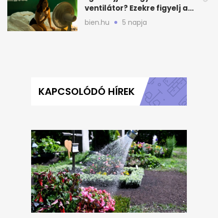
ventilátor? Ezekre figyelj a
hőségben alvásnál
bien.hu
5 napja
KAPCSOLÓDÓ HÍREK