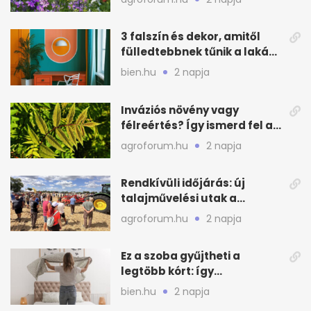
3 falszín és dekor, amitől
fülledtebbnek tűnik a lakás
nyáron
bien.hu
2 napja
Inváziós növény vagy
félreértés? Így ismerd fel a
valódi kockázatot
agroforum.hu
2 napja
Rendkívüli időjárás: új
talajművelési utak a
gazdáknak
agroforum.hu
2 napja
Ez a szoba gyűjtheti a
legtöbb kórt: így
mélytisztítsd otthon
bien.hu
2 napja