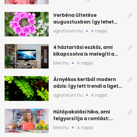
Verbéna ültetése
augusztusban: így lehet
még idén virágos a kert
agroforum.hu
4 napja
4 háztartási eszköz, ami
kikapcsolva is melegíti a
lakást
bien.hu
4 napja
Árnyékos kertből modern
oázis: így lett trendi a ligetes
zöld
agroforum.hu
4 napja
Hűtőpakolási hiba, ami
felgyorsítja a romlást:
zónákra figyelj
bien.hu
4 napja