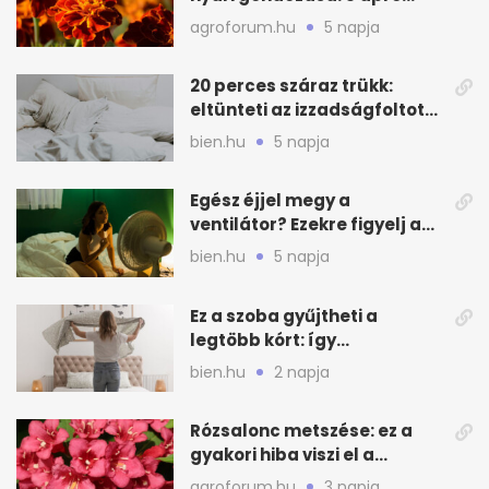
lépés a dús virágzásért
agroforum.hu
5 napja
20 perces száraz trükk:
eltünteti az izzadságfoltot
és a szagot a matracról
bien.hu
5 napja
Egész éjjel megy a
ventilátor? Ezekre figyelj a
hőségben alvásnál
bien.hu
5 napja
Ez a szoba gyűjtheti a
legtöbb kórt: így
mélytisztítsd otthon
bien.hu
2 napja
Rózsalonc metszése: ez a
gyakori hiba viszi el a
virágzást
agroforum.hu
3 napja