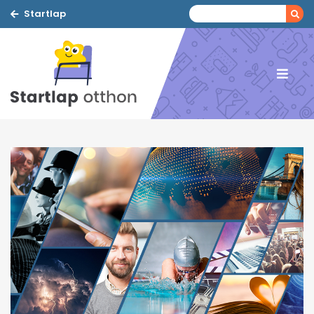
Startlap