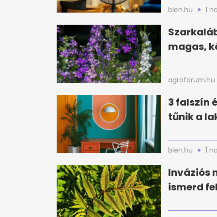
bien.hu
1 n
Szarkaláb
magas, ké
agroforum.hu
3 falszín
tűnik a l
bien.hu
1 n
Inváziós 
ismerd fe