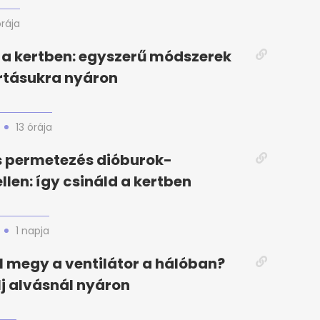
órája
a kertben: egyszerű módszerek
rtásukra nyáron
13 órája
s permetezés dióburok-
llen: így csináld a kertben
1 napja
el megy a ventilátor a hálóban?
elj alvásnál nyáron