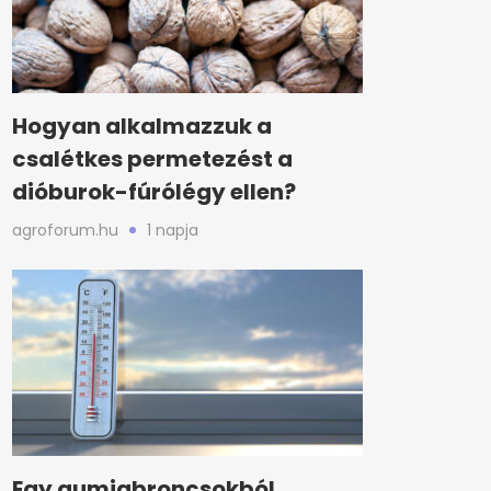
Hogyan alkalmazzuk a
csalétkes permetezést a
dióburok-fúrólégy ellen?
agroforum.hu
1 napja
Egy gumiabroncsokból,