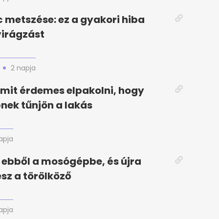
 metszése: ez a gyakori hiba
 virágzást
2 napja
amit érdemes elpakolni, hogy
ek tűnjön a lakás
apja
 ebből a mosógépbe, és újra
sz a törölköző
apja