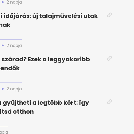
2 napja
i időjárás: új talajművelési utak
nak
2 napja
szárad? Ezek a leggyakoribb
eendők
2 napja
 gyűjtheti a legtöbb kórt: így
ítsd otthon
apja