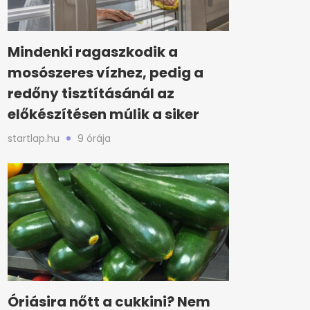
Mindenki ragaszkodik a
mosószeres vízhez, pedig a
redőny tisztításánál az
előkészítésen múlik a siker
startlap.hu
9 órája
Óriásira nőtt a cukkini? Nem