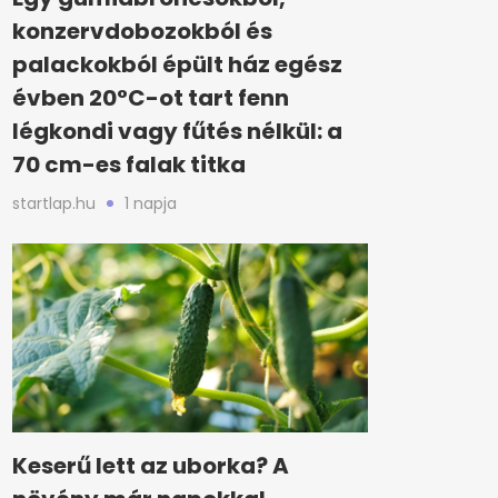
konzervdobozokból és
palackokból épült ház egész
évben 20°C-ot tart fenn
légkondi vagy fűtés nélkül: a
70 cm-es falak titka
startlap.hu
1 napja
Keserű lett az uborka? A