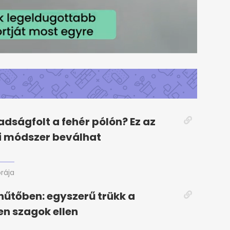
adságfolt a fehér pólón? Ez az
i módszer beválhat
órája
hűtőben: egyszerű trükk a
en szagok ellen