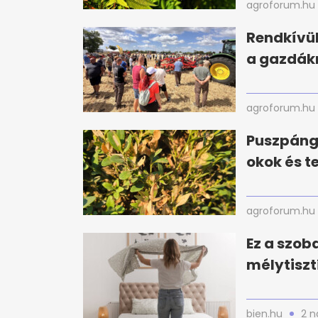
agroforum.hu
Rendkívül
a gazdák
agroforum.hu
Puszpáng 
okok és t
agroforum.hu
Ez a szoba
mélytiszt
bien.hu
2 n