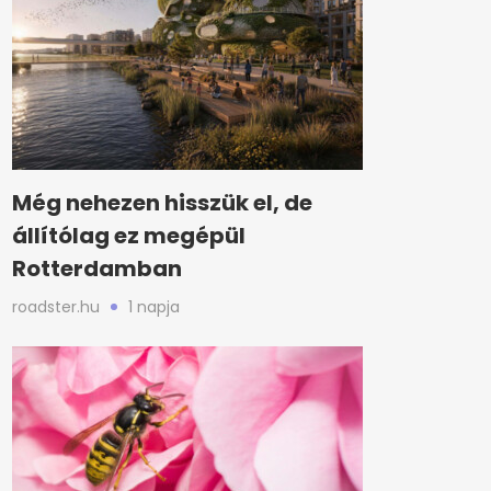
Még nehezen hisszük el, de
állítólag ez megépül
Rotterdamban
roadster.hu
1 napja