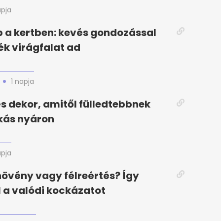
apja
 a kertben: kevés gondozással
k virágfalat ad
1 napja
 és dekor, amitől fülledtebbnek
akás nyáron
apja
növény vagy félreértés? Így
l a valódi kockázatot