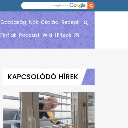
Gazdaság
Nők
Család
Recept
Férfiak
Podcast
Wiki
Hírlevél 💌
KAPCSOLÓDÓ HÍREK