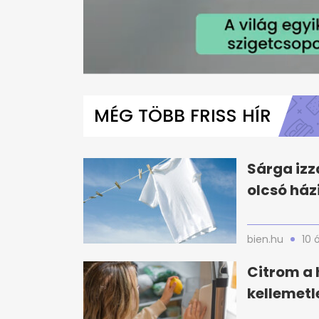
0
seconds
of
MÉG TÖBB FRISS HÍR
1
minute,
10
seconds
Volume
0%
Sárga izz
olcsó ház
bien.hu
10 
Citrom a 
kellemetl