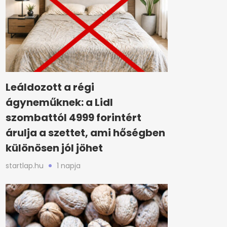
Leáldozott a régi
ágyneműknek: a Lidl
szombattól 4999 forintért
árulja a szettet, ami hőségben
különösen jól jöhet
startlap.hu
1 napja