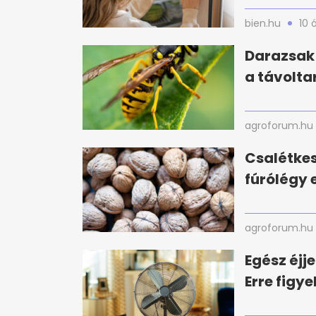
bien.hu
10 
Darazsak 
a távolta
agroforum.hu
Csalétke
fúrólégy e
agroforum.hu
Egész éjj
Erre figy