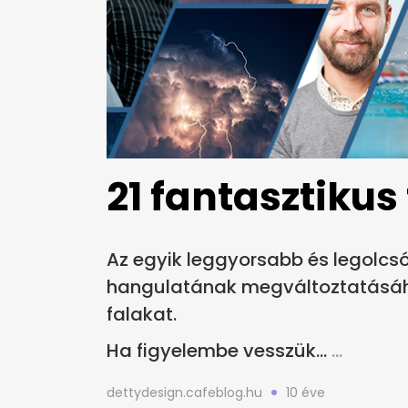
21 fantasztikus
Az egyik leggyorsabb és legolc
hangulatának megváltoztatásáho
falakat.
Ha figyelembe vesszük...
dettydesign.cafeblog.hu
10 éve