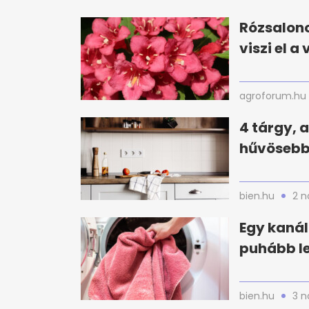
Rózsalonc
viszi el a
agroforum.hu
4 tárgy, 
hűvösebbn
bien.hu
2 n
Egy kanál
puhább le
bien.hu
3 n