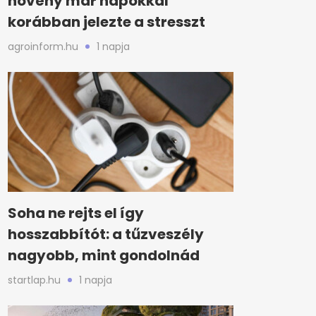
növény már napokkal
korábban jelezte a stresszt
agroinform.hu
1 napja
Soha ne rejts el így
hosszabbítót: a tűzveszély
nagyobb, mint gondolnád
startlap.hu
1 napja