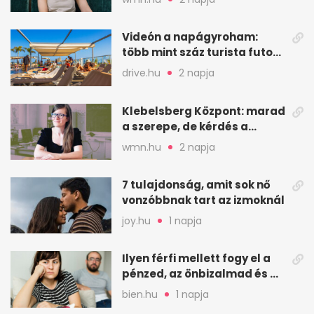
Videón a napágyroham:
több mint száz turista futott
a helyekért Tenerifén
drive.hu
2 napja
Klebelsberg Központ: marad
a szerepe, de kérdés a
hitelessége
wmn.hu
2 napja
7 tulajdonság, amit sok nő
vonzóbbnak tart az izmoknál
joy.hu
1 napja
Ilyen férfi mellett fogy el a
pénzed, az önbizalmad és a
nyugalmad
bien.hu
1 napja