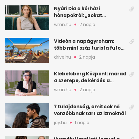
Nyári Dia a kórházi
hónapokról: „Sokat
veszekedtem Istennel”
wmn.hu
2 napja
Videón a napágyroham:
több mint száz turista futott
a helyekért Tenerifén
drive.hu
2 napja
Klebelsberg Központ: marad
a szerepe, de kérdés a
hitelessége
wmn.hu
2 napja
7 tulajdonság, amit sok nő
vonzóbbnak tart az izmoknál
joy.hu
1 napja