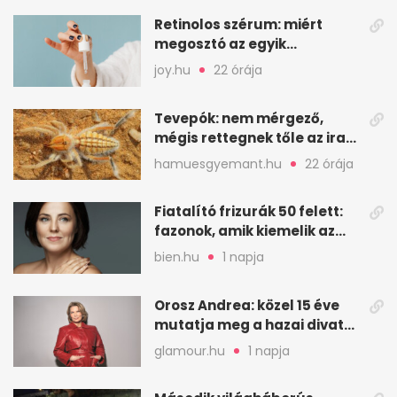
Retinolos szérum: miért
megosztó az egyik
leghatásosabb
joy.hu
22 órája
öregedésgátló?
Tevepók: nem mérgező,
mégis rettegnek tőle az iraki
sivatagban
hamuesgyemant.hu
22 órája
Fiatalító frizurák 50 felett:
fazonok, amik kiemelik az
arcodat
bien.hu
1 napja
Orosz Andrea: közel 15 éve
mutatja meg a hazai divat
arcait
glamour.hu
1 napja