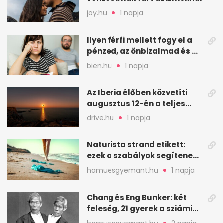
joy.hu
1 napja
Ilyen férfi mellett fogy el a
pénzed, az önbizalmad és a
nyugalmad
bien.hu
1 napja
Az Iberia élőben közvetíti
augusztus 12-én a teljes
napfogyatkozást
drive.hu
1 napja
Naturista strand etikett:
ezek a szabályok segítenek
komfortosan lenni
hamuesgyemant.hu
1 napja
Chang és Eng Bunker: két
feleség, 21 gyerek a sziámi
ikrek életében
hamuesgyemant.hu
2 napja