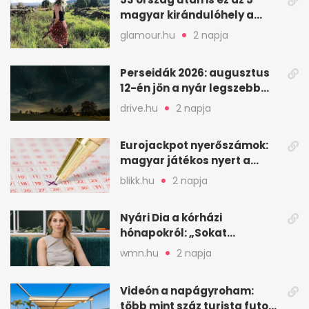
magyar kirándulóhely a
kedvencem
glamour.hu
2 napja
Perseidák 2026: augusztus
12-én jön a nyár legszebb
csillaghullása
drive.hu
2 napja
Eurojackpot nyerőszámok:
magyar játékos nyert a
2026. augusztus 4-i húzáson
blikk.hu
2 napja
Nyári Dia a kórházi
hónapokról: „Sokat
veszekedtem Istennel”
wmn.hu
2 napja
Videón a napágyroham:
több mint száz turista futott