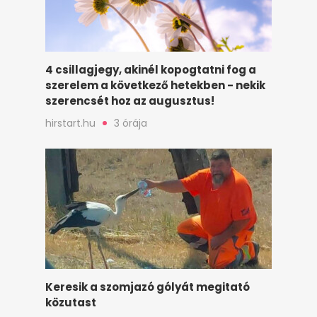
4 csillagjegy, akinél kopogtatni fog a
szerelem a következő hetekben - nekik
szerencsét hoz az augusztus!
hirstart.hu
3 órája
Keresik a szomjazó gólyát megitató
közutast