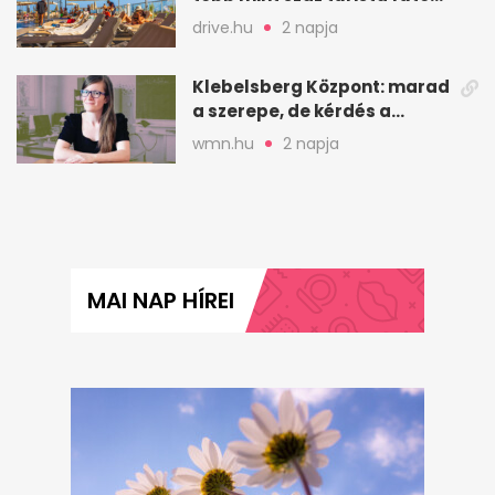
a helyekért Tenerifén
drive.hu
2 napja
Klebelsberg Központ: marad
a szerepe, de kérdés a
hitelessége
wmn.hu
2 napja
MAI NAP HÍREI