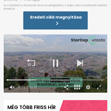
Eredeti cikk megnyitása
0
seconds
of
MÉG TÖBB FRISS HÍR
1
minute,