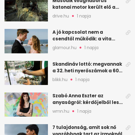
Második világháborús
katonai motor került elő a
Dunából a Batthyány térnél
drive.hu
1 napja
A jó kapcsolat nem a
csendtől működik: a vita
néha egészséges jel
glamour.hu
1 napja
Skandináv lottó: megvannak
a 32. heti nyerőszámok a 600
milliós játékhoz
blikk.hu
1 napja
Szabó Anna Eszter az
anyaságról: kérdőjelből lesz
valaha felkiáltójel?
wmn.hu
1 napja
7 tulajdonság, amit sok nő
vonzóbbnak tart az izmoknál