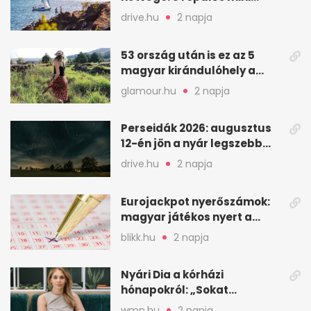
nyaralás 0 szabadsággal
drive.hu
2 napja
53 ország után is ez az 5
magyar kirándulóhely a
kedvencem
glamour.hu
2 napja
Perseidák 2026: augusztus
12-én jön a nyár legszebb
csillaghullása
drive.hu
2 napja
Eurojackpot nyerőszámok:
magyar játékos nyert a
2026. augusztus 4-i húzáson
blikk.hu
2 napja
Nyári Dia a kórházi
hónapokról: „Sokat
veszekedtem Istennel”
wmn.hu
2 napja