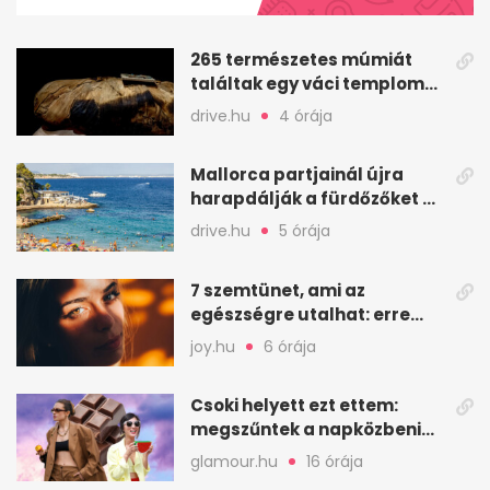
32
seconds
265 természetes múmiát
találtak egy váci templom
kriptájában
drive.hu
4 órája
Mallorca partjainál újra
harapdálják a fürdőzőket az
apró halak
drive.hu
5 órája
7 szemtünet, ami az
egészségre utalhat: erre
érdemes figyelni
joy.hu
6 órája
Csoki helyett ezt ettem:
megszűntek a napközbeni
nassolási rohamok
glamour.hu
16 órája