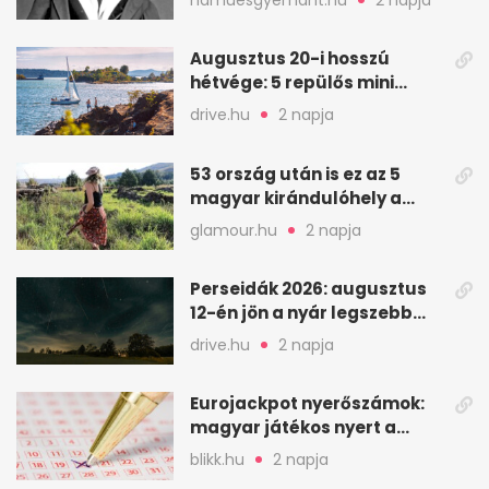
Augusztus 20-i hosszú
hétvége: 5 repülős mini
nyaralás 0 szabadsággal
drive.hu
2 napja
53 ország után is ez az 5
magyar kirándulóhely a
kedvencem
glamour.hu
2 napja
Perseidák 2026: augusztus
12-én jön a nyár legszebb
csillaghullása
drive.hu
2 napja
Eurojackpot nyerőszámok:
magyar játékos nyert a
2026. augusztus 4-i húzáson
blikk.hu
2 napja