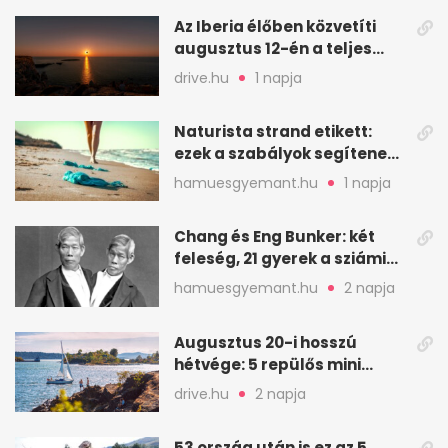
Az Iberia élőben közvetíti
augusztus 12-én a teljes
napfogyatkozást
drive.hu
1 napja
Naturista strand etikett:
ezek a szabályok segítenek
komfortosan lenni
hamuesgyemant.hu
1 napja
Chang és Eng Bunker: két
feleség, 21 gyerek a sziámi
ikrek életében
hamuesgyemant.hu
2 napja
Augusztus 20-i hosszú
hétvége: 5 repülős mini
nyaralás 0 szabadsággal
drive.hu
2 napja
53 ország után is ez az 5