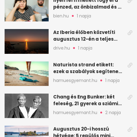
Ilyen férfi mellett fogy el a
pénzed, az önbizalmad és a
nyugalmad
bien.hu
1 napja
Az Iberia élőben közvetíti
augusztus 12-én a teljes
napfogyatkozást
drive.hu
1 napja
Naturista strand etikett:
ezek a szabályok segítenek
komfortosan lenni
hamuesgyemant.hu
1 napja
Chang és Eng Bunker: két
feleség, 21 gyerek a sziámi
ikrek életében
hamuesgyemant.hu
2 napja
Augusztus 20-i hosszú
hétvége: 5 repülős mini