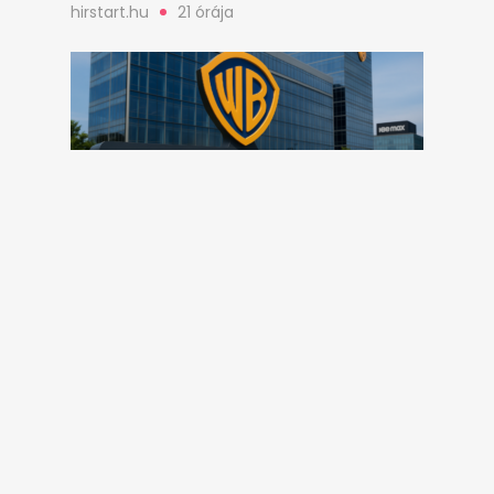
hirstart.hu
21 órája
Kimondhatatlan összegeket emészt fel
a Warner Bros. és a Paramount
egyesülésének halasztása
hirstart.hu
23 órája