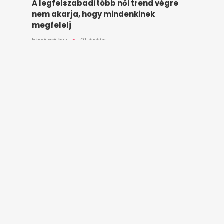
A legfelszabadítóbb női trend végre
nem akarja, hogy mindenkinek
megfelelj
hirstart.hu
21 órája
Hekk köret nélkül 5200-ért, sajtos-
tejfölös lángos 2600-ért – Már egy
strandolás is tízezrekbe kerülhet a
Balatonnál
hirstart.hu
22 órája