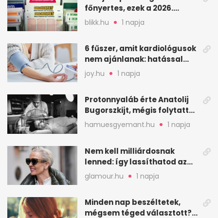
főnyertes, ezek a 2026.
augusztus 7-i számok
blikk.hu
1 napja
6 fűszer, amit kardiológusok
nem ajánlanak: hatással
lehet a vérnyomásra
joy.hu
1 napja
Protonnyaláb érte Anatolij
Bugorszkijt, mégis folytatta
a munkát
hamuesgyemant.hu
1 napja
Nem kell milliárdosnak
lenned: így lassíthatod az
öregedést a biológus szerint
glamour.hu
1 napja
Minden nap beszéltetek,
mégsem téged választott?