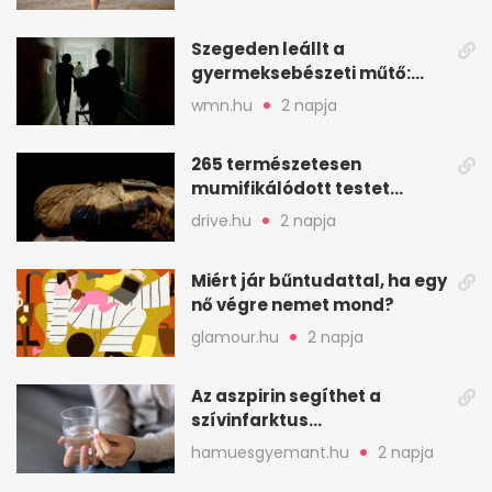
áll a háttérben
Szegeden leállt a
gyermeksebészeti műtő:
elfogytak a tartalékok
wmn.hu
2 napja
265 természetesen
mumifikálódott testet
találtak egy váci templom
drive.hu
2 napja
kriptájában
Miért jár bűntudattal, ha egy
nő végre nemet mond?
glamour.hu
2 napja
Az aszpirin segíthet a
szívinfarktus
megelőzésében, de nem
hamuesgyemant.hu
2 napja
mindenkinek