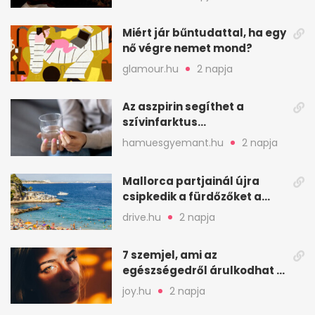
kriptájában
Miért jár bűntudattal, ha egy
nő végre nemet mond?
glamour.hu
2 napja
Az aszpirin segíthet a
szívinfarktus
megelőzésében, de nem
hamuesgyemant.hu
2 napja
mindenkinek
Mallorca partjainál újra
csipkedik a fürdőzőket a
halak a sekély vízben
drive.hu
2 napja
7 szemjel, ami az
egészségedről árulkodhat –
erre figyelj oda
joy.hu
2 napja