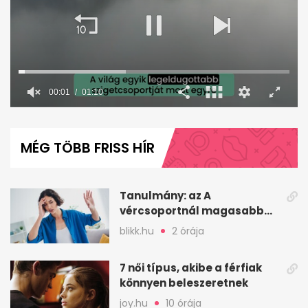
0
seconds
of
MÉG TÖBB FRISS HÍR
1
minute,
10
seconds
Tanulmány: az A
vércsoportnál magasabb
lehet a korai sztrók
blikk.hu
2 órája
kockázata
7 női típus, akibe a férfiak
könnyen beleszeretnek
joy.hu
10 órája