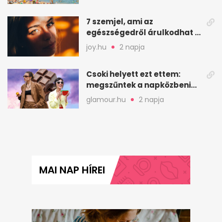
7 szemjel, ami az
egészségedről árulkodhat –
erre figyelj oda
joy.hu
2 napja
Csoki helyett ezt ettem:
megszűntek a napközbeni
nassolási rohamok
glamour.hu
2 napja
MAI NAP HÍREI