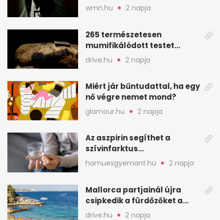
elfogytak a tartalékok
wmn.hu
2 napja
265 természetesen
mumifikálódott testet
találtak egy váci templom
drive.hu
2 napja
kriptájában
Miért jár bűntudattal, ha egy
nő végre nemet mond?
glamour.hu
2 napja
Az aszpirin segíthet a
szívinfarktus
megelőzésében, de nem
hamuesgyemant.hu
2 napja
mindenkinek
Mallorca partjainál újra
csipkedik a fürdőzőket a
halak a sekély vízben
drive.hu
2 napja