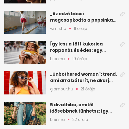
„Az edző bácsi
megcsapkodta a popsinkat”
– Klára nyári táboros
wmn.hu
11 órája
története
Így lesz a főtt kukorica
roppanós és édes: egy
zöldséges trükkje
bien.hu
19 órája
„Unbothered woman”: trend,
ami arra bátorít, ne akarj
mindenkinek megfelelni
glamour.hu
21 órája
5 divathiba, amitől
idősebbnek tűnhetsz: így
frissíts a megjelenéseden
bien.hu
22 órája