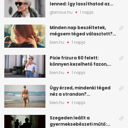
lenned: így lassíthatod az
öregedést a biológus szerint
glamour.hu
1 napja
Minden nap beszéltetek,
mégsem téged választott?
Ez az érzelmi csapda
bien.hu
1 napja
Pixie frizura 60 felett:
könnyen kezelhető fazon,
ami karaktert ad
bien.hu
1 napja
Úgy érzed, mindenki téged
néz a strandon?
Pszichológusok szerint más
bien.hu
1 napja
áll a háttérben
Szegeden leállt a
gyermeksebészeti műtő: