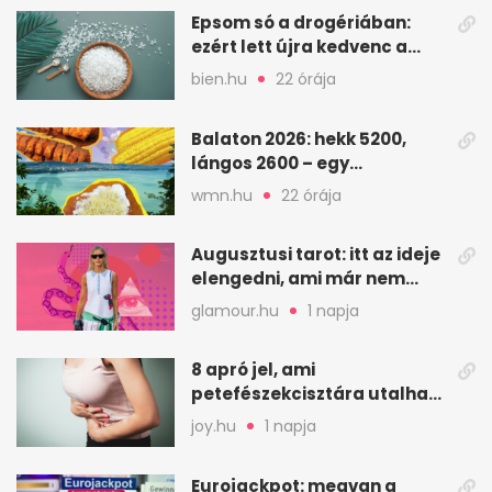
Epsom só a drogériában:
ezért lett újra kedvenc a
magnézium-szulfát
bien.hu
22 órája
Balaton 2026: hekk 5200,
lángos 2600 – egy
strandnap gyorsan tízezres
wmn.hu
22 órája
Augusztusi tarot: itt az ideje
elengedni, ami már nem
szolgál téged
glamour.hu
1 napja
8 apró jel, ami
petefészekcisztára utalhat
– mire figyelj
joy.hu
1 napja
Eurojackpot: megvan a