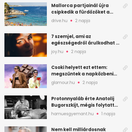
Mallorca partjainál újra
csipkedik a fürdőzőket a
halak a sekély vízben
drive.hu
2 napja
7 szemjel, ami az
egészségedről árulkodhat –
erre figyelj oda
joy.hu
2 napja
Csoki helyett ezt ettem:
megszűntek a napközbeni
nassolási rohamok
glamour.hu
2 napja
Protonnyaláb érte Anatolij
Bugorszkijt, mégis folytatta
a munkát
hamuesgyemant.hu
1 napja
Nem kell milliárdosnak