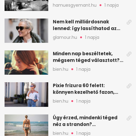
a munkát
hamuesgyemant.hu
1 napja
Nem kell milliárdosnak
lenned: így lassíthatod az
öregedést a biológus szerint
glamour.hu
1 napja
Minden nap beszéltetek,
mégsem téged választott?
Ez az érzelmi csapda
bien.hu
1 napja
Pixie frizura 60 felett:
könnyen kezelhető fazon,
ami karaktert ad
bien.hu
1 napja
Úgy érzed, mindenki téged
néz a strandon?
Pszichológusok szerint más
bien.hu
1 napja