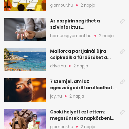
glamour.hu
2 napja
Az aszpirin segíthet a
szívinfarktus
megelőzésében, de nem
hamuesgyemant.hu
2 napja
mindenkinek
Mallorca partjainál újra
csipkedik a fürdőzőket a
halak a sekély vízben
drive.hu
2 napja
7 szemjel, ami az
egészségedről árulkodhat –
erre figyelj oda
joy.hu
2 napja
Csoki helyett ezt ettem:
megszűntek a napközbeni
nassolási rohamok
glamour.hu
2 napja