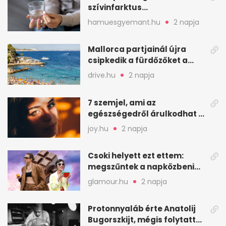
szívinfarktus
megelőzésében, de nem
hamuesgyemant.hu
2 napja
mindenkinek
Mallorca partjainál újra
csipkedik a fürdőzőket a
halak a sekély vízben
drive.hu
2 napja
7 szemjel, ami az
egészségedről árulkodhat –
erre figyelj oda
joy.hu
2 napja
Csoki helyett ezt ettem:
megszűntek a napközbeni
nassolási rohamok
glamour.hu
2 napja
Protonnyaláb érte Anatolij
Bugorszkijt, mégis folytatta