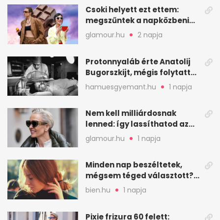
Csoki helyett ezt ettem:
megszűntek a napközbeni
nassolási rohamok
glamour.hu
2 napja
Protonnyaláb érte Anatolij
Bugorszkijt, mégis folytatta
a munkát
hamuesgyemant.hu
1 napja
Nem kell milliárdosnak
lenned: így lassíthatod az
öregedést a biológus szerint
glamour.hu
1 napja
Minden nap beszéltetek,
mégsem téged választott?
Ez az érzelmi csapda
bien.hu
1 napja
Pixie frizura 60 felett: