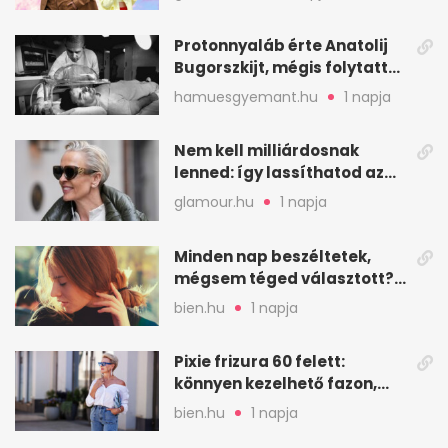
Protonnyaláb érte Anatolij
Bugorszkijt, mégis folytatta
a munkát
hamuesgyemant.hu
1 napja
Nem kell milliárdosnak
lenned: így lassíthatod az
öregedést a biológus szerint
glamour.hu
1 napja
Minden nap beszéltetek,
mégsem téged választott?
Ez az érzelmi csapda
bien.hu
1 napja
Pixie frizura 60 felett:
könnyen kezelhető fazon,
ami karaktert ad
bien.hu
1 napja