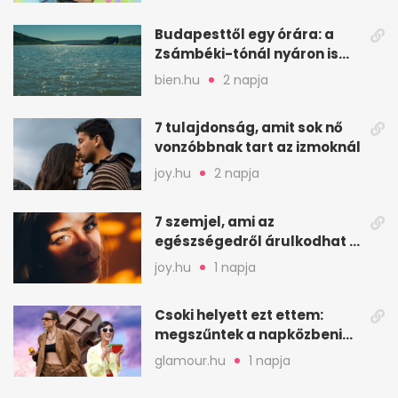
Budapesttől egy órára: a
Zsámbéki-tónál nyáron is
van hely
bien.hu
2 napja
7 tulajdonság, amit sok nő
vonzóbbnak tart az izmoknál
joy.hu
2 napja
7 szemjel, ami az
egészségedről árulkodhat –
erre figyelj oda
joy.hu
1 napja
Csoki helyett ezt ettem:
megszűntek a napközbeni
nassolási rohamok
glamour.hu
1 napja