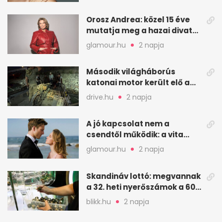
Orosz Andrea: közel 15 éve
mutatja meg a hazai divat
arcait
glamour.hu
2 napja
Második világháborús
katonai motor került elő a
Dunából a Batthyány térnél
drive.hu
2 napja
A jó kapcsolat nem a
csendtől működik: a vita
néha egészséges jel
glamour.hu
2 napja
Skandináv lottó: megvannak
a 32. heti nyerőszámok a 600
milliós játékhoz
blikk.hu
2 napja