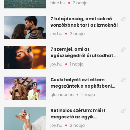
van hely
bien.hu
2 napja
7 tulajdonság, amit sok nő
vonzóbbnak tart az izmoknál
joy.hu
2 napja
7 szemjel, ami az
egészségedről árulkodhat –
erre figyelj oda
joy.hu
1 napja
Csoki helyett ezt ettem:
megszűntek a napközbeni
nassolási rohamok
glamour.hu
1 napja
Retinolos szérum: miért
megosztó az egyik
leghatásosabb
joy.hu
2 napja
öregedésgátló?