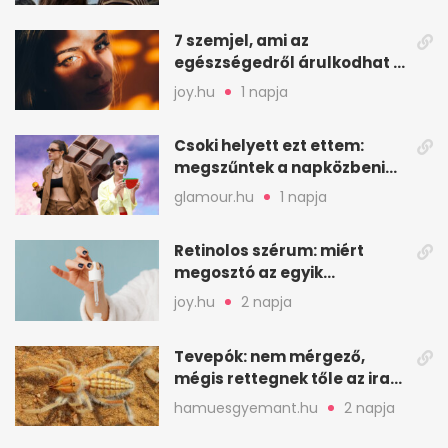
7 szemjel, ami az
egészségedről árulkodhat –
erre figyelj oda
joy.hu
1 napja
Csoki helyett ezt ettem:
megszűntek a napközbeni
nassolási rohamok
glamour.hu
1 napja
Retinolos szérum: miért
megosztó az egyik
leghatásosabb
joy.hu
2 napja
öregedésgátló?
Tevepók: nem mérgező,
mégis rettegnek tőle az iraki
sivatagban
hamuesgyemant.hu
2 napja