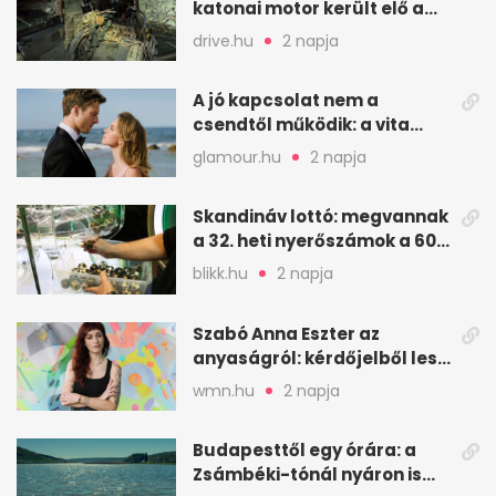
katonai motor került elő a
Dunából a Batthyány térnél
drive.hu
2 napja
A jó kapcsolat nem a
csendtől működik: a vita
néha egészséges jel
glamour.hu
2 napja
Skandináv lottó: megvannak
a 32. heti nyerőszámok a 600
milliós játékhoz
blikk.hu
2 napja
Szabó Anna Eszter az
anyaságról: kérdőjelből lesz
valaha felkiáltójel?
wmn.hu
2 napja
Budapesttől egy órára: a
Zsámbéki-tónál nyáron is