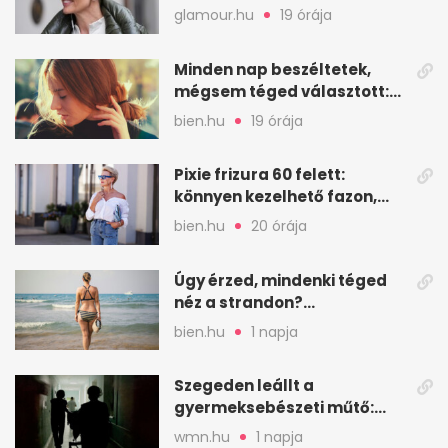
öregedést a biológus szerint
glamour.hu
19 órája
Minden nap beszéltetek,
mégsem téged választott:
intimitás elköteleződés
bien.hu
19 órája
nélkül
Pixie frizura 60 felett:
könnyen kezelhető fazon,
ami karaktert ad
bien.hu
20 órája
Úgy érzed, mindenki téged
néz a strandon?
Pszichológusok szerint más
bien.hu
1 napja
áll a háttérben
Szegeden leállt a
gyermeksebészeti műtő:
elfogytak a tartalékok
wmn.hu
1 napja