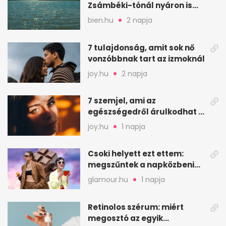
Zsámbéki-tónál nyáron is
van hely
bien.hu
2 napja
7 tulajdonság, amit sok nő
vonzóbbnak tart az izmoknál
joy.hu
2 napja
7 szemjel, ami az
egészségedről árulkodhat –
erre figyelj oda
joy.hu
1 napja
Csoki helyett ezt ettem:
megszűntek a napközbeni
nassolási rohamok
glamour.hu
1 napja
Retinolos szérum: miért
megosztó az egyik