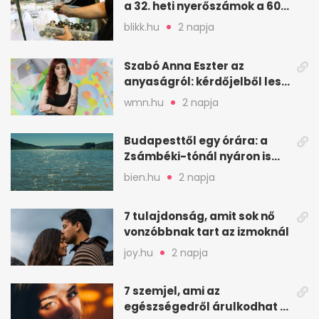
a 32. heti nyerőszámok a 600
milliós játékhoz
blikk.hu
2 napja
Szabó Anna Eszter az
anyaságról: kérdőjelből lesz
valaha felkiáltójel?
wmn.hu
2 napja
Budapesttől egy órára: a
Zsámbéki-tónál nyáron is
van hely
bien.hu
2 napja
7 tulajdonság, amit sok nő
vonzóbbnak tart az izmoknál
joy.hu
2 napja
7 szemjel, ami az
egészségedről árulkodhat –