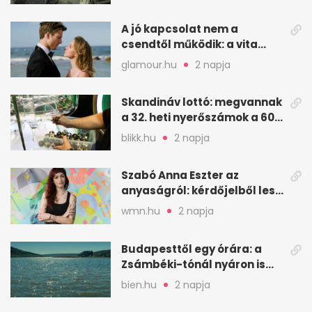
A jó kapcsolat nem a
csendtől működik: a vita
néha egészséges jel
glamour.hu
2 napja
Skandináv lottó: megvannak
a 32. heti nyerőszámok a 600
milliós játékhoz
blikk.hu
2 napja
Szabó Anna Eszter az
anyaságról: kérdőjelből lesz
valaha felkiáltójel?
wmn.hu
2 napja
Budapesttől egy órára: a
Zsámbéki-tónál nyáron is
van hely
bien.hu
2 napja