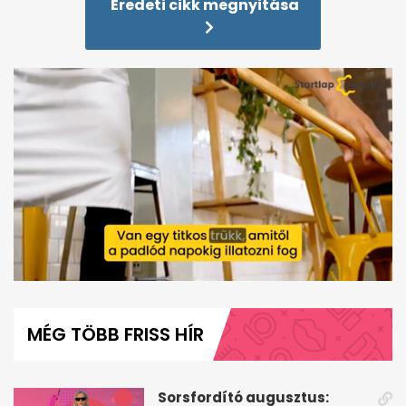
Eredeti cikk megnyitása
0
seconds
of
MÉG TÖBB FRISS HÍR
50
seconds
Sorsfordító augusztus: