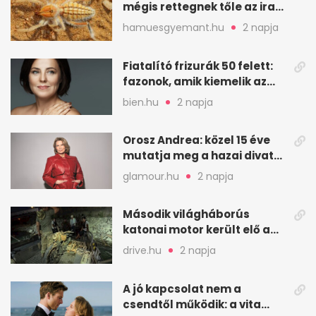
mégis rettegnek tőle az iraki
sivatagban
hamuesgyemant.hu
2 napja
Fiatalító frizurák 50 felett:
fazonok, amik kiemelik az
arcodat
bien.hu
2 napja
Orosz Andrea: közel 15 éve
mutatja meg a hazai divat
arcait
glamour.hu
2 napja
Második világháborús
katonai motor került elő a
Dunából a Batthyány térnél
drive.hu
2 napja
A jó kapcsolat nem a
csendtől működik: a vita