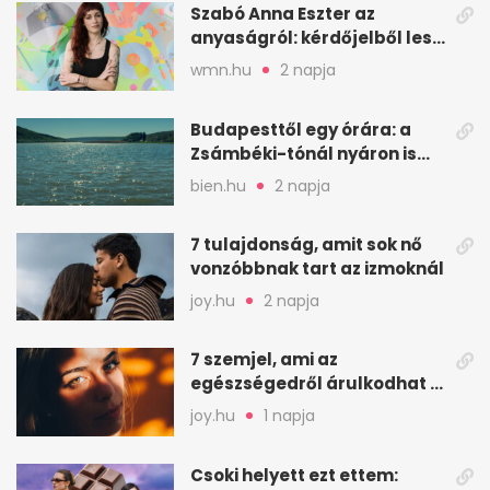
Szabó Anna Eszter az
anyaságról: kérdőjelből lesz
valaha felkiáltójel?
wmn.hu
2 napja
Budapesttől egy órára: a
Zsámbéki-tónál nyáron is
van hely
bien.hu
2 napja
7 tulajdonság, amit sok nő
vonzóbbnak tart az izmoknál
joy.hu
2 napja
7 szemjel, ami az
egészségedről árulkodhat –
erre figyelj oda
joy.hu
1 napja
Csoki helyett ezt ettem: