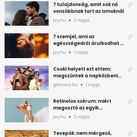
7 tulajdonság, amit sok nő
vonzóbbnak tart az izmoknál
joy.hu
2 napja
7 szemjel, ami az
egészségedről árulkodhat –
erre figyelj oda
joy.hu
1 napja
Csoki helyett ezt ettem:
megszűntek a napközbeni
nassolási rohamok
glamour.hu
1 napja
Retinolos szérum: miért
megosztó az egyik
leghatásosabb
joy.hu
2 napja
öregedésgátló?
Tevepók: nem mérgező,