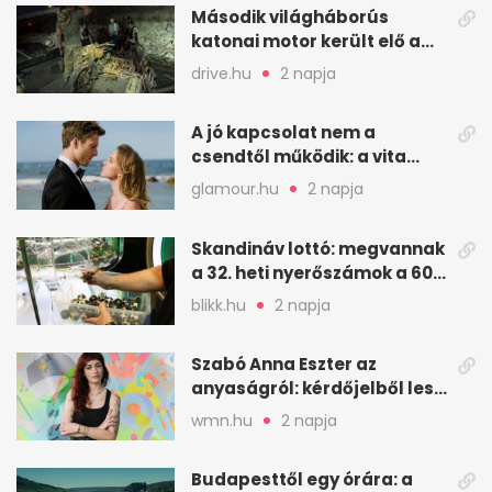
Második világháborús
katonai motor került elő a
Dunából a Batthyány térnél
drive.hu
2 napja
A jó kapcsolat nem a
csendtől működik: a vita
néha egészséges jel
glamour.hu
2 napja
Skandináv lottó: megvannak
a 32. heti nyerőszámok a 600
milliós játékhoz
blikk.hu
2 napja
Szabó Anna Eszter az
anyaságról: kérdőjelből lesz
valaha felkiáltójel?
wmn.hu
2 napja
Budapesttől egy órára: a