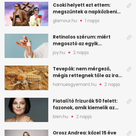
Csoki helyett ezt ettem:
megszűntek a napközbeni
nassolási rohamok
glamour.hu
1 napja
Retinolos szérum: miért
megosztó az egyik
leghatásosabb
joy.hu
2 napja
öregedésgátló?
Tevepók: nem mérgező,
mégis rettegnek tőle az iraki
sivatagban
hamuesgyemant.hu
2 napja
Fiatalító frizurák 50 felett:
fazonok, amik kiemelik az
arcodat
bien.hu
2 napja
Orosz Andrea: közel 15 éve