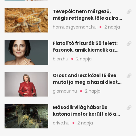
Tevepók: nem mérgező,
mégis rettegnek tőle az iraki
sivatagban
hamuesgyemant.hu
2 napja
Fiatalító frizurák 50 felett:
fazonok, amik kiemelik az
arcodat
bien.hu
2 napja
Orosz Andrea: közel 15 éve
mutatja meg a hazai divat
arcait
glamour.hu
2 napja
Második világháborús
katonai motor került elő a
Dunából a Batthyány térnél
drive.hu
2 napja