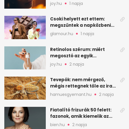
erre figyelj oda
joy.hu
1 napja
Csoki helyett ezt ettem:
megszűntek a napközbeni
nassolási rohamok
glamour.hu
1 napja
Retinolos szérum: miért
megosztó az egyik
leghatásosabb
joy.hu
2 napja
öregedésgátló?
Tevepók: nem mérgező,
mégis rettegnek tőle az iraki
sivatagban
hamuesgyemant.hu
2 napja
Fiatalító frizurák 50 felett:
fazonok, amik kiemelik az
arcodat
bien.hu
2 napja