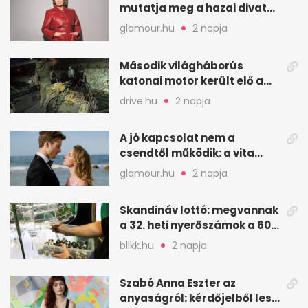
mutatja meg a hazai divat
arcait
glamour.hu
2 napja
Második világháborús
katonai motor került elő a
Dunából a Batthyány térnél
drive.hu
2 napja
A jó kapcsolat nem a
csendtől működik: a vita
néha egészséges jel
glamour.hu
2 napja
Skandináv lottó: megvannak
a 32. heti nyerőszámok a 600
milliós játékhoz
blikk.hu
2 napja
Szabó Anna Eszter az
anyaságról: kérdőjelből lesz