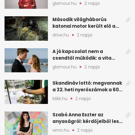
arcait
glamour.hu
2 napja
Második világháborús
katonai motor került elő a
Dunából a Batthyány térnél
drive.hu
2 napja
A jó kapcsolat nem a
csendtől működik: a vita
néha egészséges jel
glamour.hu
2 napja
Skandináv lottó: megvannak
a 32. heti nyerőszámok a 600
milliós játékhoz
blikk.hu
2 napja
Szabó Anna Eszter az
anyaságról: kérdőjelből lesz
valaha felkiáltójel?
wmn.hu
2 napja