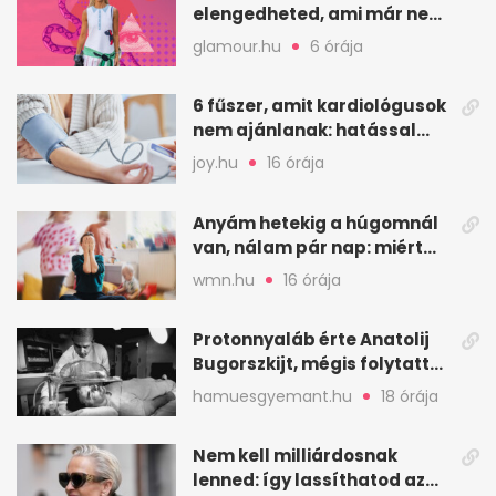
elengedheted, ami már nem
szolgál téged
glamour.hu
6 órája
6 fűszer, amit kardiológusok
nem ajánlanak: hatással
lehet a vérnyomásra
joy.hu
16 órája
Anyám hetekig a húgomnál
van, nálam pár nap: miért
fáj ennyire?
wmn.hu
16 órája
Protonnyaláb érte Anatolij
Bugorszkijt, mégis folytatta
a munkát
hamuesgyemant.hu
18 órája
Nem kell milliárdosnak
lenned: így lassíthatod az