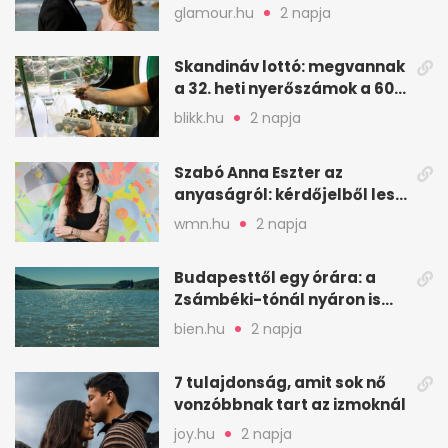
néha egészséges jel
glamour.hu
2 napja
Skandináv lottó: megvannak
a 32. heti nyerőszámok a 600
milliós játékhoz
blikk.hu
2 napja
Szabó Anna Eszter az
anyaságról: kérdőjelből lesz
valaha felkiáltójel?
wmn.hu
2 napja
Budapesttől egy órára: a
Zsámbéki-tónál nyáron is
van hely
bien.hu
2 napja
7 tulajdonság, amit sok nő
vonzóbbnak tart az izmoknál
joy.hu
2 napja