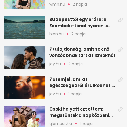
valaha felkiáltójel?
wmn.hu
2 napja
Budapesttől egy órára: a
Zsámbéki-tónál nyáron is
van hely
bien.hu
2 napja
7 tulajdonság, amit sok nő
vonzóbbnak tart az izmoknál
joy.hu
2 napja
7 szemjel, ami az
egészségedről árulkodhat –
erre figyelj oda
joy.hu
1 napja
Csoki helyett ezt ettem:
megszűntek a napközbeni
nassolási rohamok
glamour.hu
1 napja