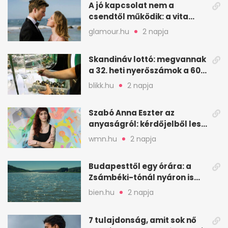
A jó kapcsolat nem a
csendtől működik: a vita
néha egészséges jel
glamour.hu
2 napja
Skandináv lottó: megvannak
a 32. heti nyerőszámok a 600
milliós játékhoz
blikk.hu
2 napja
Szabó Anna Eszter az
anyaságról: kérdőjelből lesz
valaha felkiáltójel?
wmn.hu
2 napja
Budapesttől egy órára: a
Zsámbéki-tónál nyáron is
van hely
bien.hu
2 napja
7 tulajdonság, amit sok nő