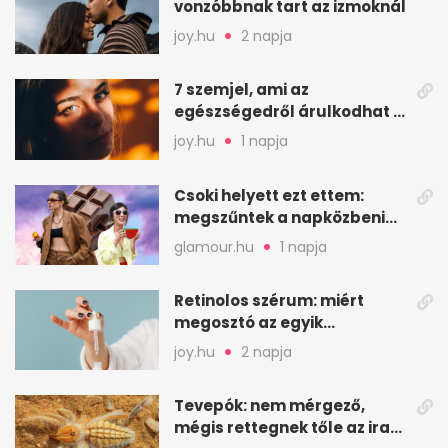
vonzóbbnak tart az izmoknál
joy.hu
2 napja
7 szemjel, ami az
egészségedről árulkodhat –
erre figyelj oda
joy.hu
1 napja
Csoki helyett ezt ettem:
megszűntek a napközbeni
nassolási rohamok
glamour.hu
1 napja
Retinolos szérum: miért
megosztó az egyik
leghatásosabb
joy.hu
2 napja
öregedésgátló?
Tevepók: nem mérgező,
mégis rettegnek tőle az iraki