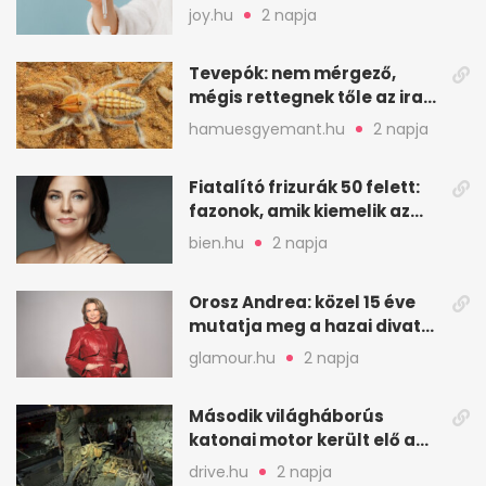
leghatásosabb
joy.hu
2 napja
öregedésgátló?
Tevepók: nem mérgező,
mégis rettegnek tőle az iraki
sivatagban
hamuesgyemant.hu
2 napja
Fiatalító frizurák 50 felett:
fazonok, amik kiemelik az
arcodat
bien.hu
2 napja
Orosz Andrea: közel 15 éve
mutatja meg a hazai divat
arcait
glamour.hu
2 napja
Második világháborús
katonai motor került elő a
Dunából a Batthyány térnél
drive.hu
2 napja