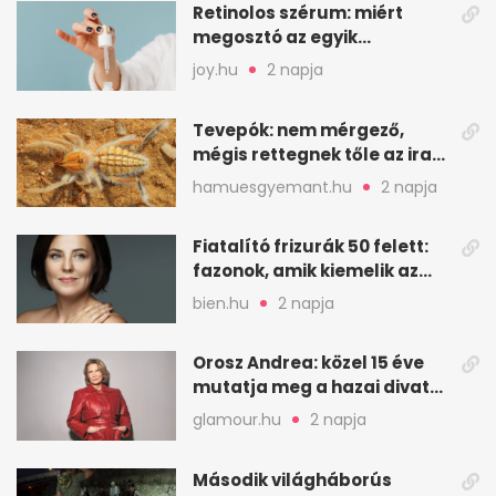
Retinolos szérum: miért
megosztó az egyik
leghatásosabb
joy.hu
2 napja
öregedésgátló?
Tevepók: nem mérgező,
mégis rettegnek tőle az iraki
sivatagban
hamuesgyemant.hu
2 napja
Fiatalító frizurák 50 felett:
fazonok, amik kiemelik az
arcodat
bien.hu
2 napja
Orosz Andrea: közel 15 éve
mutatja meg a hazai divat
arcait
glamour.hu
2 napja
Második világháborús