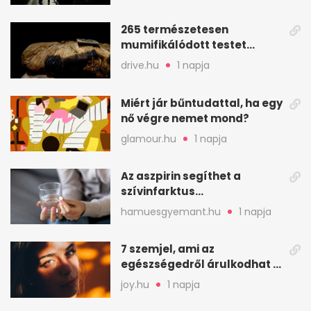
265 természetesen
mumifikálódott testet
találtak egy váci templom
drive.hu
1 napja
kriptájában
Miért jár bűntudattal, ha egy
nő végre nemet mond?
glamour.hu
1 napja
Az aszpirin segíthet a
szívinfarktus
megelőzésében, de nem
hamuesgyemant.hu
1 napja
mindenkinek
7 szemjel, ami az
egészségedről árulkodhat –
erre figyelj oda
joy.hu
1 napja