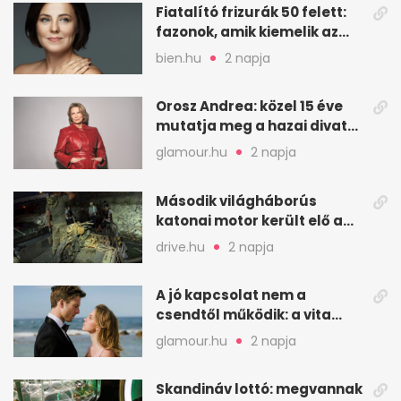
Fiatalító frizurák 50 felett:
fazonok, amik kiemelik az
arcodat
bien.hu
2 napja
Orosz Andrea: közel 15 éve
mutatja meg a hazai divat
arcait
glamour.hu
2 napja
Második világháborús
katonai motor került elő a
Dunából a Batthyány térnél
drive.hu
2 napja
A jó kapcsolat nem a
csendtől működik: a vita
néha egészséges jel
glamour.hu
2 napja
Skandináv lottó: megvannak