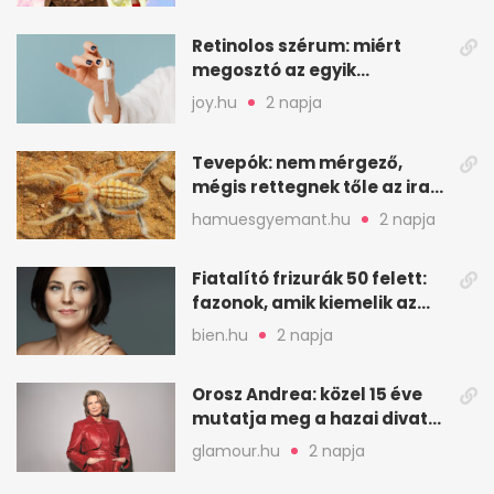
Retinolos szérum: miért
megosztó az egyik
leghatásosabb
joy.hu
2 napja
öregedésgátló?
Tevepók: nem mérgező,
mégis rettegnek tőle az iraki
sivatagban
hamuesgyemant.hu
2 napja
Fiatalító frizurák 50 felett:
fazonok, amik kiemelik az
arcodat
bien.hu
2 napja
Orosz Andrea: közel 15 éve
mutatja meg a hazai divat
arcait
glamour.hu
2 napja