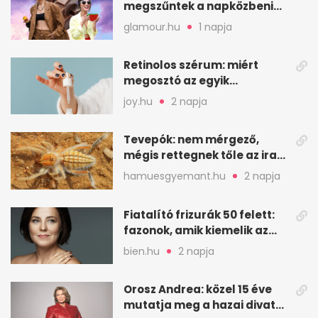
megszűntek a napközbeni
nassolási rohamok
glamour.hu
1 napja
Retinolos szérum: miért
megosztó az egyik
leghatásosabb
joy.hu
2 napja
öregedésgátló?
Tevepók: nem mérgező,
mégis rettegnek tőle az iraki
sivatagban
hamuesgyemant.hu
2 napja
Fiatalító frizurák 50 felett:
fazonok, amik kiemelik az
arcodat
bien.hu
2 napja
Orosz Andrea: közel 15 éve
mutatja meg a hazai divat