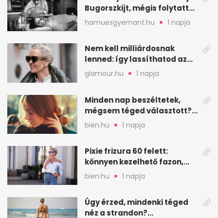
Bugorszkijt, mégis folytatta
a munkát
hamuesgyemant.hu
1 napja
Nem kell milliárdosnak
lenned: így lassíthatod az
öregedést a biológus szerint
glamour.hu
1 napja
Minden nap beszéltetek,
mégsem téged választott?
Ez az érzelmi csapda
bien.hu
1 napja
Pixie frizura 60 felett:
könnyen kezelhető fazon,
ami karaktert ad
bien.hu
1 napja
Úgy érzed, mindenki téged
néz a strandon?