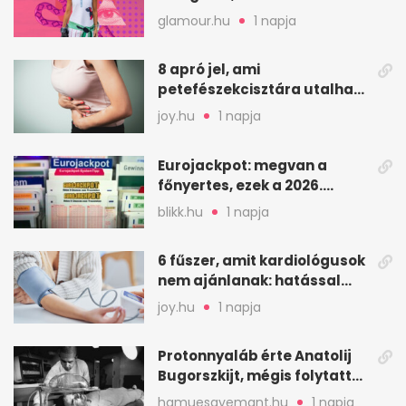
szolgál téged
glamour.hu
1 napja
8 apró jel, ami
petefészekcisztára utalhat
– mire figyelj
joy.hu
1 napja
Eurojackpot: megvan a
főnyertes, ezek a 2026.
augusztus 7-i számok
blikk.hu
1 napja
6 fűszer, amit kardiológusok
nem ajánlanak: hatással
lehet a vérnyomásra
joy.hu
1 napja
Protonnyaláb érte Anatolij
Bugorszkijt, mégis folytatta
a munkát
hamuesgyemant.hu
1 napja