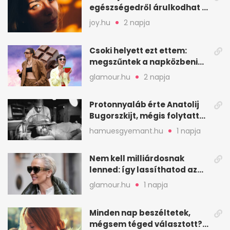
egészségedről árulkodhat –
erre figyelj oda
joy.hu
2 napja
Csoki helyett ezt ettem:
megszűntek a napközbeni
nassolási rohamok
glamour.hu
2 napja
Protonnyaláb érte Anatolij
Bugorszkijt, mégis folytatta
a munkát
hamuesgyemant.hu
1 napja
Nem kell milliárdosnak
lenned: így lassíthatod az
öregedést a biológus szerint
glamour.hu
1 napja
Minden nap beszéltetek,
mégsem téged választott?