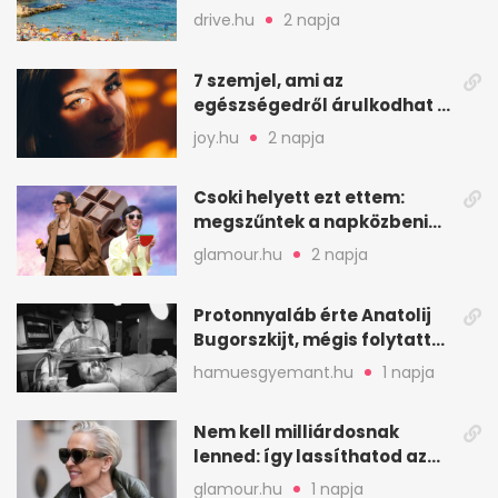
halak a sekély vízben
drive.hu
2 napja
7 szemjel, ami az
egészségedről árulkodhat –
erre figyelj oda
joy.hu
2 napja
Csoki helyett ezt ettem:
megszűntek a napközbeni
nassolási rohamok
glamour.hu
2 napja
Protonnyaláb érte Anatolij
Bugorszkijt, mégis folytatta
a munkát
hamuesgyemant.hu
1 napja
Nem kell milliárdosnak
lenned: így lassíthatod az
öregedést a biológus szerint
glamour.hu
1 napja