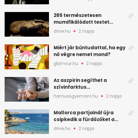
265 természetesen
mumifikálódott testet
találtak egy váci templom
drive.hu
2 napja
kriptájában
Miért jár bűntudattal, ha egy
nő végre nemet mond?
glamour.hu
2 napja
Az aszpirin segíthet a
szívinfarktus
megelőzésében, de nem
hamuesgyemant.hu
2 napja
mindenkinek
Mallorca partjainál újra
csipkedik a fürdőzőket a
halak a sekély vízben
drive.hu
2 napja