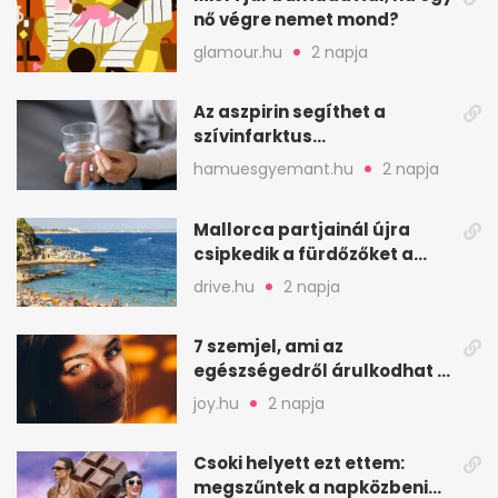
nő végre nemet mond?
glamour.hu
2 napja
Az aszpirin segíthet a
szívinfarktus
megelőzésében, de nem
hamuesgyemant.hu
2 napja
mindenkinek
Mallorca partjainál újra
csipkedik a fürdőzőket a
halak a sekély vízben
drive.hu
2 napja
7 szemjel, ami az
egészségedről árulkodhat –
erre figyelj oda
joy.hu
2 napja
Csoki helyett ezt ettem:
megszűntek a napközbeni