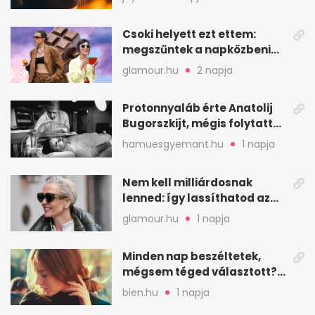
Csoki helyett ezt ettem:
megszűntek a napközbeni
nassolási rohamok
glamour.hu
2 napja
Protonnyaláb érte Anatolij
Bugorszkijt, mégis folytatta
a munkát
hamuesgyemant.hu
1 napja
Nem kell milliárdosnak
lenned: így lassíthatod az
öregedést a biológus szerint
glamour.hu
1 napja
Minden nap beszéltetek,
mégsem téged választott?
Ez az érzelmi csapda
bien.hu
1 napja