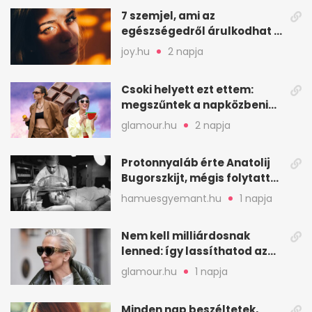
7 szemjel, ami az
egészségedről árulkodhat –
erre figyelj oda
joy.hu
2 napja
Csoki helyett ezt ettem:
megszűntek a napközbeni
nassolási rohamok
glamour.hu
2 napja
Protonnyaláb érte Anatolij
Bugorszkijt, mégis folytatta
a munkát
hamuesgyemant.hu
1 napja
Nem kell milliárdosnak
lenned: így lassíthatod az
öregedést a biológus szerint
glamour.hu
1 napja
Minden nap beszéltetek,