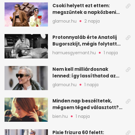
Csoki helyett ezt ettem:
megszűntek a napközbeni
nassolási rohamok
glamour.hu
2 napja
Protonnyaláb érte Anatolij
Bugorszkijt, mégis folytatta
a munkát
hamuesgyemant.hu
1 napja
Nem kell milliárdosnak
lenned: így lassíthatod az
öregedést a biológus szerint
glamour.hu
1 napja
Minden nap beszéltetek,
mégsem téged választott?
Ez az érzelmi csapda
bien.hu
1 napja
Pixie frizura 60 felett: