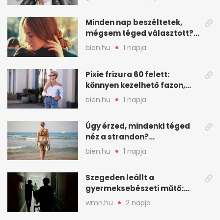
Minden nap beszéltetek,
mégsem téged választott?
Ez az érzelmi csapda
bien.hu
1 napja
Pixie frizura 60 felett:
könnyen kezelhető fazon,
ami karaktert ad
bien.hu
1 napja
Úgy érzed, mindenki téged
néz a strandon?
Pszichológusok szerint más
bien.hu
1 napja
áll a háttérben
Szegeden leállt a
gyermeksebészeti műtő:
elfogytak a tartalékok
wmn.hu
2 napja