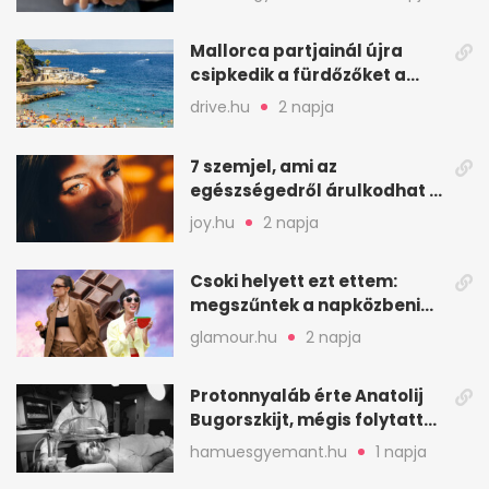
mindenkinek
Mallorca partjainál újra
csipkedik a fürdőzőket a
halak a sekély vízben
drive.hu
2 napja
7 szemjel, ami az
egészségedről árulkodhat –
erre figyelj oda
joy.hu
2 napja
Csoki helyett ezt ettem:
megszűntek a napközbeni
nassolási rohamok
glamour.hu
2 napja
Protonnyaláb érte Anatolij
Bugorszkijt, mégis folytatta
a munkát
hamuesgyemant.hu
1 napja