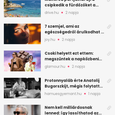
csipkedik a fürdőzőket a
halak a sekély vízben
drive.hu
2 napja
7 szemjel, ami az
egészségedről árulkodhat –
erre figyelj oda
joy.hu
2 napja
Csoki helyett ezt ettem:
megszűntek a napközbeni
nassolási rohamok
glamour.hu
2 napja
Protonnyaláb érte Anatolij
Bugorszkijt, mégis folytatta
a munkát
hamuesgyemant.hu
1 napja
Nem kell milliárdosnak
lenned: így lassíthatod az