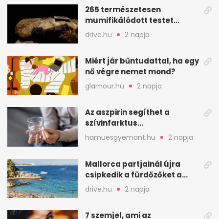
265 természetesen
mumifikálódott testet
találtak egy váci templom
drive.hu
2 napja
kriptájában
Miért jár bűntudattal, ha egy
nő végre nemet mond?
glamour.hu
2 napja
Az aszpirin segíthet a
szívinfarktus
megelőzésében, de nem
hamuesgyemant.hu
2 napja
mindenkinek
Mallorca partjainál újra
csipkedik a fürdőzőket a
halak a sekély vízben
drive.hu
2 napja
7 szemjel, ami az