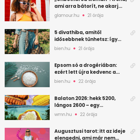
ami arra bátorít, ne akarj
mindenkinek megfelelni
glamour.hu
21 órája
5 divathiba, amitől
idősebbnek tűnhetsz: így
frissíts a megjelenéseden
bien.hu
21 órája
Epsom só a drogériában:
ezért lett újra kedvenc a
magnézium-szulfát
bien.hu
22 órája
Balaton 2026: hekk 5200,
lángos 2600 – egy
strandnap gyorsan tízezres
wmn.hu
22 órája
Augusztusi tarot: itt az ideje
elengedni, ami már nem