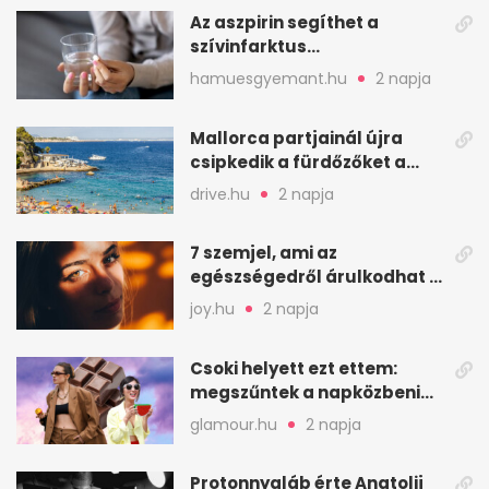
Az aszpirin segíthet a
szívinfarktus
megelőzésében, de nem
hamuesgyemant.hu
2 napja
mindenkinek
Mallorca partjainál újra
csipkedik a fürdőzőket a
halak a sekély vízben
drive.hu
2 napja
7 szemjel, ami az
egészségedről árulkodhat –
erre figyelj oda
joy.hu
2 napja
Csoki helyett ezt ettem:
megszűntek a napközbeni
nassolási rohamok
glamour.hu
2 napja
Protonnyaláb érte Anatolij