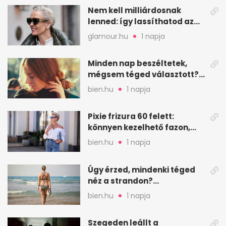
Nem kell milliárdosnak
lenned: így lassíthatod az
öregedést a biológus szerint
glamour.hu
1 napja
Minden nap beszéltetek,
mégsem téged választott?
Ez az érzelmi csapda
bien.hu
1 napja
Pixie frizura 60 felett:
könnyen kezelhető fazon,
ami karaktert ad
bien.hu
1 napja
Úgy érzed, mindenki téged
néz a strandon?
Pszichológusok szerint más
bien.hu
1 napja
áll a háttérben
Szegeden leállt a