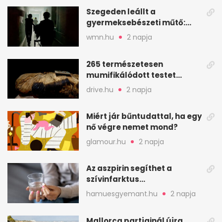
Szegeden leállt a
gyermeksebészeti műtő:
elfogytak a tartalékok
wmn.hu
2 napja
265 természetesen
mumifikálódott testet
találtak egy váci templom
drive.hu
2 napja
kriptájában
Miért jár bűntudattal, ha egy
nő végre nemet mond?
glamour.hu
2 napja
Az aszpirin segíthet a
szívinfarktus
megelőzésében, de nem
hamuesgyemant.hu
2 napja
mindenkinek
Mallorca partjainál újra