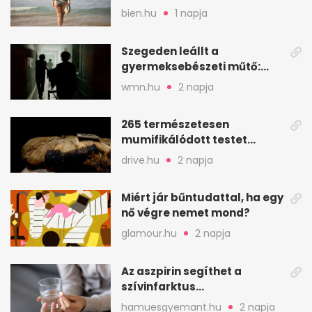
Pszichológusok szerint más
bien.hu
1 napja
áll a háttérben
Szegeden leállt a
gyermeksebészeti műtő:
elfogytak a tartalékok
wmn.hu
2 napja
265 természetesen
mumifikálódott testet
találtak egy váci templom
drive.hu
2 napja
kriptájában
Miért jár bűntudattal, ha egy
nő végre nemet mond?
glamour.hu
2 napja
Az aszpirin segíthet a
szívinfarktus
megelőzésében, de nem
hamuesgyemant.hu
2 napja