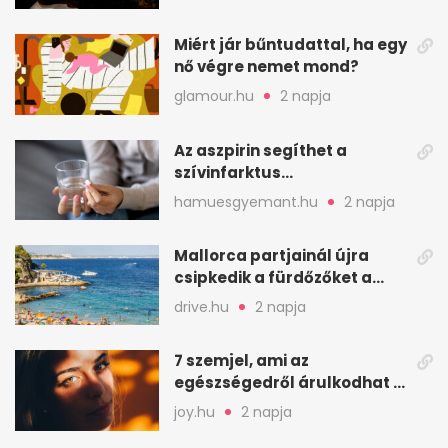
kriptájában
Miért jár bűntudattal, ha egy
nő végre nemet mond?
glamour.hu
2 napja
Az aszpirin segíthet a
szívinfarktus
megelőzésében, de nem
hamuesgyemant.hu
2 napja
mindenkinek
Mallorca partjainál újra
csipkedik a fürdőzőket a
halak a sekély vízben
drive.hu
2 napja
7 szemjel, ami az
egészségedről árulkodhat –
erre figyelj oda
joy.hu
2 napja