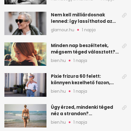
Nem kell milliárdosnak
lenned: így lassíthatod az
öregedést a biológus szerint
glamour.hu
1 napja
Minden nap beszéltetek,
mégsem téged választott?
Ez az érzelmi csapda
bien.hu
1 napja
Pixie frizura 60 felett:
könnyen kezelhető fazon,
ami karaktert ad
bien.hu
1 napja
Úgy érzed, mindenki téged
néz a strandon?
Pszichológusok szerint más
bien.hu
1 napja
áll a háttérben