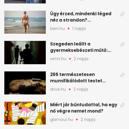
Úgy érzed, mindenki téged
néz a strandon?
Pszichológusok szerint más
bien.hu
1 napja
áll a háttérben
Szegeden leállt a
gyermeksebészeti műtő:
elfogytak a tartalékok
wmn.hu
2 napja
265 természetesen
mumifikálódott testet
találtak egy váci templom
drive.hu
2 napja
kriptájában
Miért jár bűntudattal, ha egy
nő végre nemet mond?
glamour.hu
2 napja