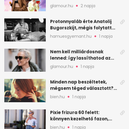
nassolási rohamok
glamour.hu
2 napja
Protonnyaláb érte Anatolij
Bugorszkijt, mégis folytatta
a munkát
hamuesgyemant.hu
1 napja
Nem kell milliárdosnak
lenned: így lassíthatod az
öregedést a biológus szerint
glamour.hu
1 napja
Minden nap beszéltetek,
mégsem téged választott?
Ez az érzelmi csapda
bien.hu
1 napja
Pixie frizura 60 felett:
könnyen kezelhető fazon,
ami karaktert ad
bien.hu
1 napja