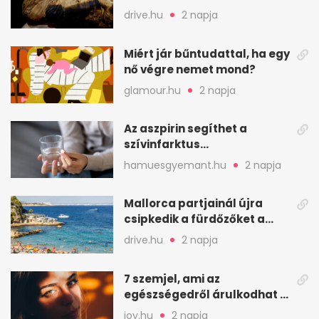
találtak egy váci templom
drive.hu
2 napja
kriptájában
Miért jár bűntudattal, ha egy
nő végre nemet mond?
glamour.hu
2 napja
Az aszpirin segíthet a
szívinfarktus
megelőzésében, de nem
hamuesgyemant.hu
2 napja
mindenkinek
Mallorca partjainál újra
csipkedik a fürdőzőket a
halak a sekély vízben
drive.hu
2 napja
7 szemjel, ami az
egészségedről árulkodhat –
erre figyelj oda
joy.hu
2 napja