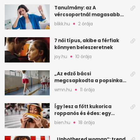
Tanulmány: az A
vércsoportnál magasabb
lehet a korai sztrók
blikk.hu
2 órája
kockázata
7 női típus, akibe a férfiak
könnyen beleszeretnek
joy.hu
10 órája
„Az edző bácsi
megcsapkodta a popsinkat”
– Klára nyári táboros
wmn.hu
11 órája
története
Így lesz a főtt kukorica
roppanós és édes: egy
zöldséges trükkje
bien.hu
18 órája
„Unbothered woman”: trend,