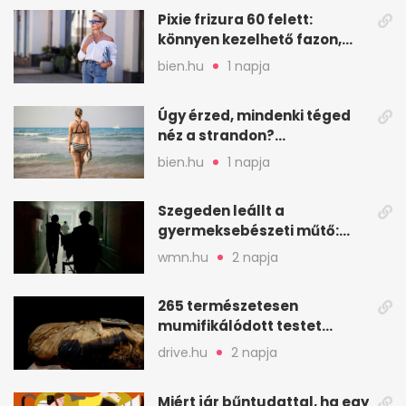
Pixie frizura 60 felett:
könnyen kezelhető fazon,
ami karaktert ad
bien.hu
1 napja
Úgy érzed, mindenki téged
néz a strandon?
Pszichológusok szerint más
bien.hu
1 napja
áll a háttérben
Szegeden leállt a
gyermeksebészeti műtő:
elfogytak a tartalékok
wmn.hu
2 napja
265 természetesen
mumifikálódott testet
találtak egy váci templom
drive.hu
2 napja
kriptájában
Miért jár bűntudattal, ha egy