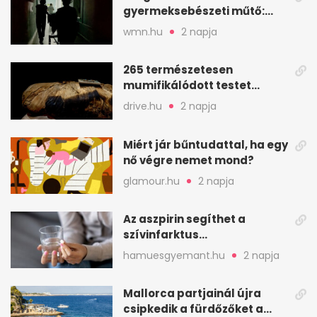
gyermeksebészeti műtő:
elfogytak a tartalékok
wmn.hu
2 napja
265 természetesen
mumifikálódott testet
találtak egy váci templom
drive.hu
2 napja
kriptájában
Miért jár bűntudattal, ha egy
nő végre nemet mond?
glamour.hu
2 napja
Az aszpirin segíthet a
szívinfarktus
megelőzésében, de nem
hamuesgyemant.hu
2 napja
mindenkinek
Mallorca partjainál újra
csipkedik a fürdőzőket a