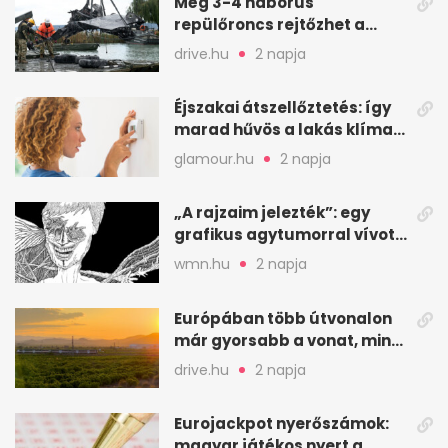
Még 3-4 háborús
repülőroncs rejtőzhet a
Balaton mélyén
drive.hu
2 napja
Éjszakai átszellőztetés: így
marad hűvös a lakás klíma
nélkül
glamour.hu
2 napja
„A rajzaim jelezték”: egy
grafikus agytumorral vívott
küzdelme
wmn.hu
2 napja
Európában több útvonalon
már gyorsabb a vonat, mint
a repülő
drive.hu
2 napja
Eurojackpot nyerőszámok:
magyar játékos nyert a