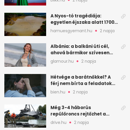
blikk.hu
2 napja
A Nyos-tó tragédiája:
egyetlen éjszaka alatt 1700
ember halt meg
hamuesgyemant.hu
2 napja
Albánia: a balkáni úti cél,
ahová bármikor szívesen
visszamennék
glamour.hu
2 napja
Hétvége a barátnőkkel? A
férj nem bírta a feladatokat,
a feleség levegőt kér
bien.hu
2 napja
Még 3-4 háborús
repülőroncs rejtőzhet a
Balaton mélyén
drive.hu
2 napja