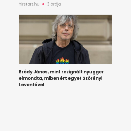
hirstart.hu
3 órája
Bródy János, mint rezignált nyugger
elmondta, miben ért egyet Szörényi
Leventével
hirstart.hu
3 órája