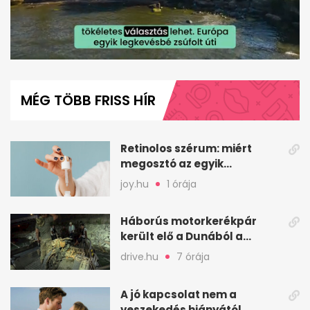
0
of
1
MÉG TÖBB FRISS HÍR
minute,
35
seconds
Retinolos szérum: miért
megosztó az egyik
leghatásosabb
joy.hu
1 órája
öregedésgátló?
Háborús motorkerékpár
került elő a Dunából a
Batthyány térnél
drive.hu
7 órája
A jó kapcsolat nem a
veszekedés hiányától