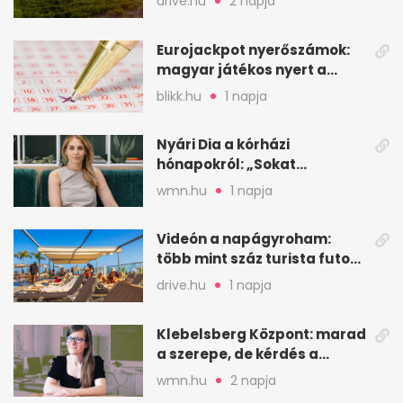
drive.hu
2 napja
Eurojackpot nyerőszámok:
magyar játékos nyert a
2026. augusztus 4-i húzáson
blikk.hu
1 napja
Nyári Dia a kórházi
hónapokról: „Sokat
veszekedtem Istennel”
wmn.hu
1 napja
Videón a napágyroham:
több mint száz turista futott
a helyekért Tenerifén
drive.hu
1 napja
Klebelsberg Központ: marad
a szerepe, de kérdés a
hitelessége
wmn.hu
2 napja