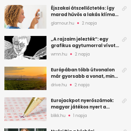
Éjszakai átszellőztetés: így
marad hűvös a lakás klíma
nélkül
glamour.hu
2 napja
„A rajzaim jelezték”: egy
grafikus agytumorral vívott
küzdelme
wmn.hu
2 napja
Európában több útvonalon
már gyorsabb a vonat, mint
a repülő
drive.hu
2 napja
Eurojackpot nyerőszámok:
magyar játékos nyert a
2026. augusztus 4-i húzáson
blikk.hu
1 napja