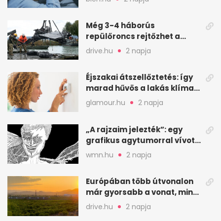
Még 3-4 háborús
repülőroncs rejtőzhet a
Balaton mélyén
drive.hu
2 napja
Éjszakai átszellőztetés: így
marad hűvös a lakás klíma
nélkül
glamour.hu
2 napja
„A rajzaim jelezték”: egy
grafikus agytumorral vívott
küzdelme
wmn.hu
2 napja
Európában több útvonalon
már gyorsabb a vonat, mint
a repülő
drive.hu
2 napja