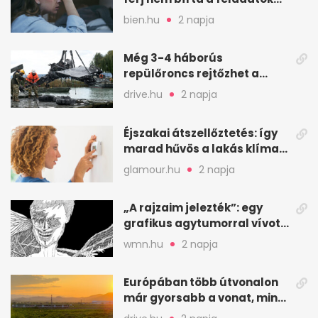
a feleség levegőt kér
bien.hu
2 napja
Még 3-4 háborús
repülőroncs rejtőzhet a
Balaton mélyén
drive.hu
2 napja
Éjszakai átszellőztetés: így
marad hűvös a lakás klíma
nélkül
glamour.hu
2 napja
„A rajzaim jelezték”: egy
grafikus agytumorral vívott
küzdelme
wmn.hu
2 napja
Európában több útvonalon
már gyorsabb a vonat, mint
a repülő