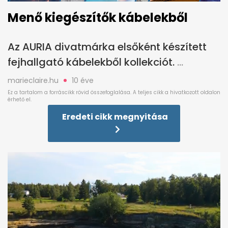
Menő kiegészítők kábelekből
Az AURIA divatmárka elsőként készített
fejhallgató kábelekből kollekciót.
marieclaire.hu
10 éve
Eredeti cikk megnyitása