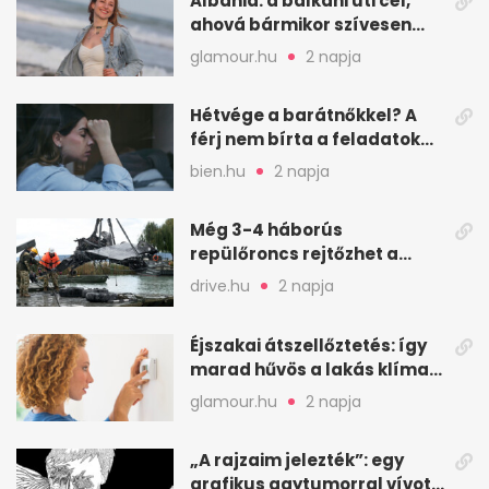
Albánia: a balkáni úti cél,
ahová bármikor szívesen
visszamennék
glamour.hu
2 napja
Hétvége a barátnőkkel? A
férj nem bírta a feladatokat,
a feleség levegőt kér
bien.hu
2 napja
Még 3-4 háborús
repülőroncs rejtőzhet a
Balaton mélyén
drive.hu
2 napja
Éjszakai átszellőztetés: így
marad hűvös a lakás klíma
nélkül
glamour.hu
2 napja
„A rajzaim jelezték”: egy
grafikus agytumorral vívott