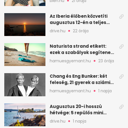
bien.hu
21 órája
Az Iberia élőben közvetíti
augusztus 12-én a teljes
napfogyatkozást
drive.hu
22 órája
Naturista strand etikett:
ezek a szabályok segítenek
komfortosan lenni
hamuesgyemant.hu
23 órája
Chang és Eng Bunker: két
feleség, 21 gyerek a sziámi
ikrek életében
hamuesgyemant.hu
1 napja
Augusztus 20-i hosszú
hétvége: 5 repülős mini
nyaralás 0 szabadsággal
drive.hu
1 napja