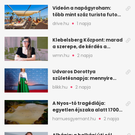
Videón a napágyroham:
több mint száz turista futott
a helyekért Tenerifén
drive.hu
1 napja
Klebelsberg Központ: marad
a szerepe, de kérdés a
hitelessége
wmn.hu
2 napja
Udvaros Dorottya
születésnapja: mennyire
ismered a filmszerepeit?
blikk.hu
2 napja
A Nyos-tó tragédiája:
egyetlen éjszaka alatt 1700
ember halt meg
hamuesgyemant.hu
2 napja