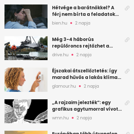
Hétvége a barátnőkkel? A
férj nem bírta a feladatokat,
a feleség levegőt kér
bien.hu
2 napja
Még 3-4 háborús
repülőroncs rejtőzhet a
Balaton mélyén
drive.hu
2 napja
Éjszakai átszellőztetés: így
marad hűvös a lakás klíma
nélkül
glamour.hu
2 napja
„A rajzaim jelezték”: egy
grafikus agytumorral vívott
küzdelme
wmn.hu
2 napja
Európában több útvonalon