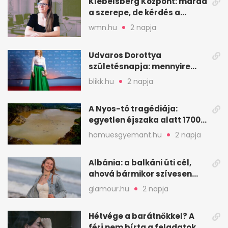
Klebelsberg Központ: marad
a szerepe, de kérdés a
hitelessége
wmn.hu
2 napja
Udvaros Dorottya
születésnapja: mennyire
ismered a filmszerepeit?
blikk.hu
2 napja
A Nyos-tó tragédiája:
egyetlen éjszaka alatt 1700
ember halt meg
hamuesgyemant.hu
2 napja
Albánia: a balkáni úti cél,
ahová bármikor szívesen
visszamennék
glamour.hu
2 napja
Hétvége a barátnőkkel? A
férj nem bírta a feladatokat,