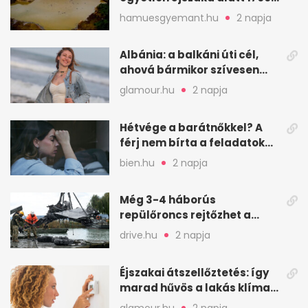
ember halt meg
hamuesgyemant.hu
2 napja
Albánia: a balkáni úti cél,
ahová bármikor szívesen
visszamennék
glamour.hu
2 napja
Hétvége a barátnőkkel? A
férj nem bírta a feladatokat,
a feleség levegőt kér
bien.hu
2 napja
Még 3-4 háborús
repülőroncs rejtőzhet a
Balaton mélyén
drive.hu
2 napja
Éjszakai átszellőztetés: így
marad hűvös a lakás klíma
nélkül
glamour.hu
2 napja