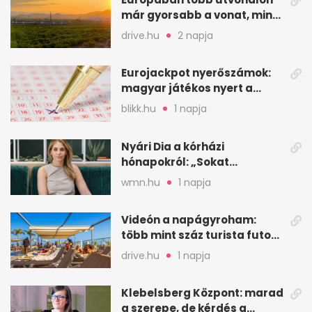
már gyorsabb a vonat, mint
a repülő
drive.hu
2 napja
Eurojackpot nyerőszámok:
magyar játékos nyert a
2026. augusztus 4-i húzáson
blikk.hu
1 napja
Nyári Dia a kórházi
hónapokról: „Sokat
veszekedtem Istennel”
wmn.hu
1 napja
Videón a napágyroham:
több mint száz turista futott
a helyekért Tenerifén
drive.hu
1 napja
Klebelsberg Központ: marad
a szerepe, de kérdés a