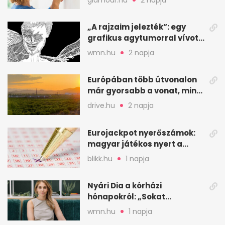
„A rajzaim jelezték”: egy
grafikus agytumorral vívott
küzdelme
wmn.hu
2 napja
Európában több útvonalon
már gyorsabb a vonat, mint
a repülő
drive.hu
2 napja
Eurojackpot nyerőszámok:
magyar játékos nyert a
2026. augusztus 4-i húzáson
blikk.hu
1 napja
Nyári Dia a kórházi
hónapokról: „Sokat
veszekedtem Istennel”
wmn.hu
1 napja