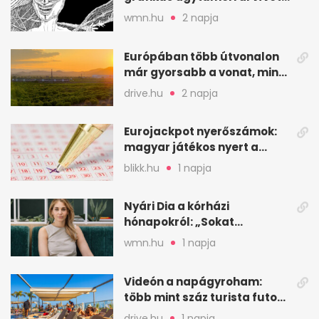
küzdelme
wmn.hu
2 napja
Európában több útvonalon
már gyorsabb a vonat, mint
a repülő
drive.hu
2 napja
Eurojackpot nyerőszámok:
magyar játékos nyert a
2026. augusztus 4-i húzáson
blikk.hu
1 napja
Nyári Dia a kórházi
hónapokról: „Sokat
veszekedtem Istennel”
wmn.hu
1 napja
Videón a napágyroham:
több mint száz turista futott
a helyekért Tenerifén
drive.hu
1 napja