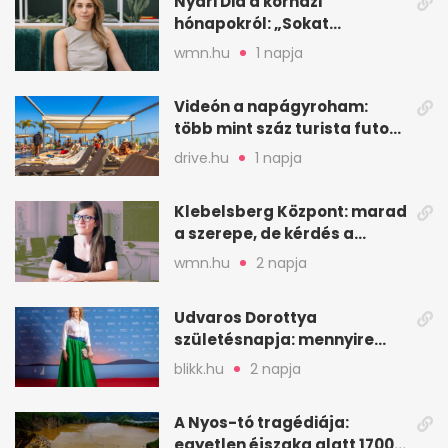
Nyári Dia a kórházi
hónapokról: „Sokat
veszekedtem Istennel”
wmn.hu
1 napja
Videón a napágyroham:
több mint száz turista futott
a helyekért Tenerifén
drive.hu
1 napja
Klebelsberg Központ: marad
a szerepe, de kérdés a
hitelessége
wmn.hu
2 napja
Udvaros Dorottya
születésnapja: mennyire
ismered a filmszerepeit?
blikk.hu
2 napja
A Nyos-tó tragédiája:
egyetlen éjszaka alatt 1700