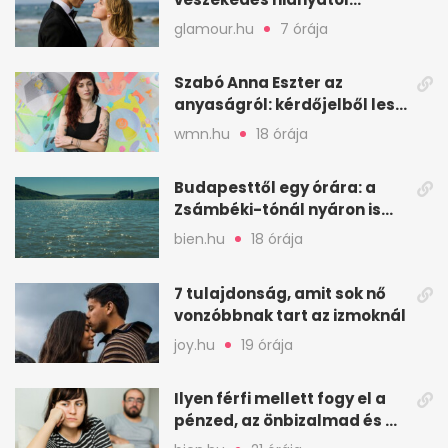
működik, hanem a vitától
glamour.hu
7 órája
Szabó Anna Eszter az
anyaságról: kérdőjelből lesz
valaha felkiáltójel?
wmn.hu
18 órája
Budapesttől egy órára: a
Zsámbéki-tónál nyáron is
van hely
bien.hu
18 órája
7 tulajdonság, amit sok nő
vonzóbbnak tart az izmoknál
joy.hu
19 órája
Ilyen férfi mellett fogy el a
pénzed, az önbizalmad és a
nyugalmad