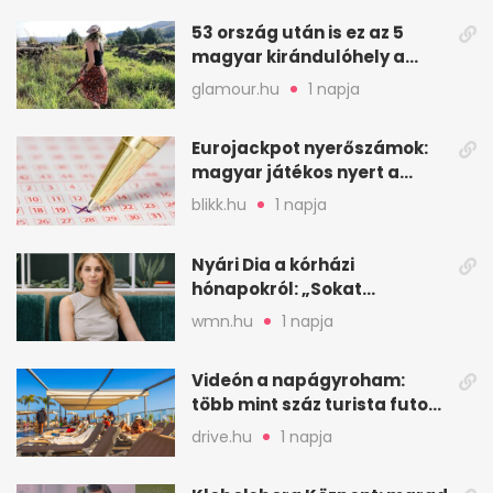
53 ország után is ez az 5
magyar kirándulóhely a
kedvencem
glamour.hu
1 napja
Eurojackpot nyerőszámok:
magyar játékos nyert a
2026. augusztus 4-i húzáson
blikk.hu
1 napja
Nyári Dia a kórházi
hónapokról: „Sokat
veszekedtem Istennel”
wmn.hu
1 napja
Videón a napágyroham:
több mint száz turista futott
a helyekért Tenerifén
drive.hu
1 napja