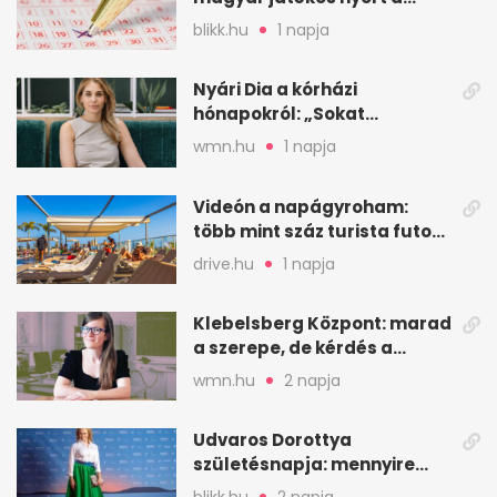
2026. augusztus 4-i húzáson
blikk.hu
1 napja
Nyári Dia a kórházi
hónapokról: „Sokat
veszekedtem Istennel”
wmn.hu
1 napja
Videón a napágyroham:
több mint száz turista futott
a helyekért Tenerifén
drive.hu
1 napja
Klebelsberg Központ: marad
a szerepe, de kérdés a
hitelessége
wmn.hu
2 napja
Udvaros Dorottya
születésnapja: mennyire
ismered a filmszerepeit?