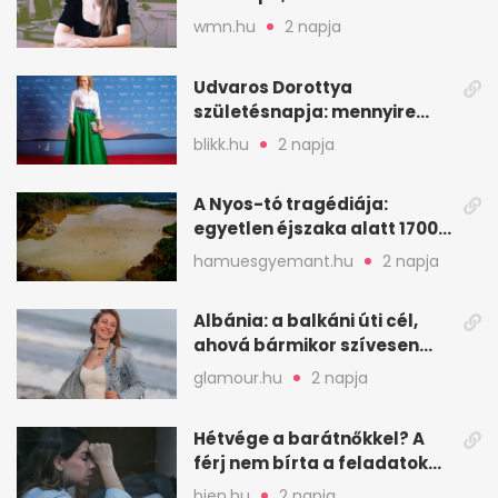
hitelessége
wmn.hu
2 napja
Udvaros Dorottya
születésnapja: mennyire
ismered a filmszerepeit?
blikk.hu
2 napja
A Nyos-tó tragédiája:
egyetlen éjszaka alatt 1700
ember halt meg
hamuesgyemant.hu
2 napja
Albánia: a balkáni úti cél,
ahová bármikor szívesen
visszamennék
glamour.hu
2 napja
Hétvége a barátnőkkel? A
férj nem bírta a feladatokat,
a feleség levegőt kér
bien.hu
2 napja