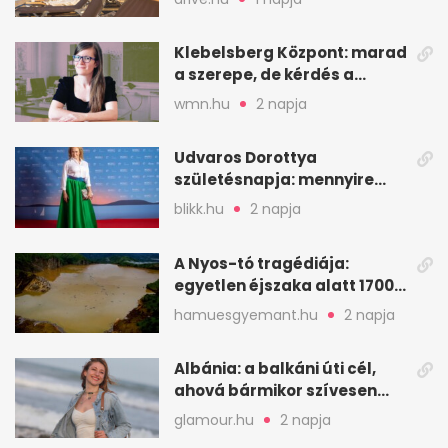
Klebelsberg Központ: marad
a szerepe, de kérdés a
hitelessége
wmn.hu
2 napja
Udvaros Dorottya
születésnapja: mennyire
ismered a filmszerepeit?
blikk.hu
2 napja
A Nyos-tó tragédiája:
egyetlen éjszaka alatt 1700
ember halt meg
hamuesgyemant.hu
2 napja
Albánia: a balkáni úti cél,
ahová bármikor szívesen
visszamennék
glamour.hu
2 napja