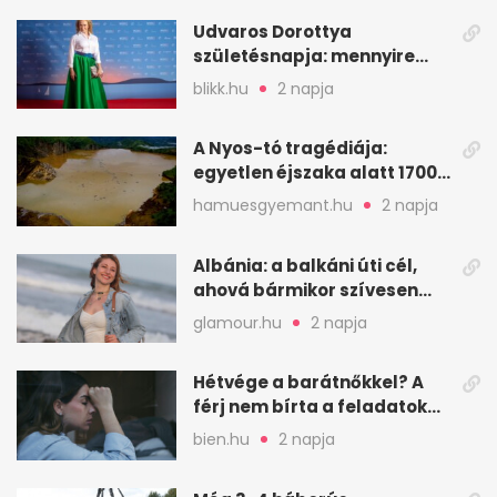
Udvaros Dorottya
születésnapja: mennyire
ismered a filmszerepeit?
blikk.hu
2 napja
A Nyos-tó tragédiája:
egyetlen éjszaka alatt 1700
ember halt meg
hamuesgyemant.hu
2 napja
Albánia: a balkáni úti cél,
ahová bármikor szívesen
visszamennék
glamour.hu
2 napja
Hétvége a barátnőkkel? A
férj nem bírta a feladatokat,
a feleség levegőt kér
bien.hu
2 napja