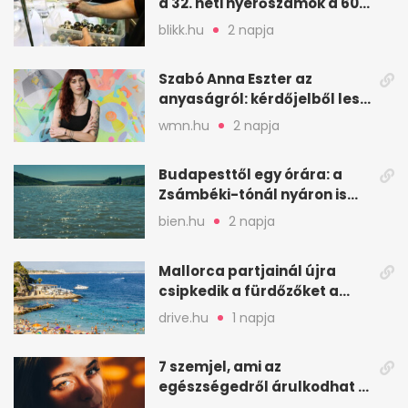
a 32. heti nyerőszámok a 600
milliós játékhoz
blikk.hu
2 napja
Szabó Anna Eszter az
anyaságról: kérdőjelből lesz
valaha felkiáltójel?
wmn.hu
2 napja
Budapesttől egy órára: a
Zsámbéki-tónál nyáron is
van hely
bien.hu
2 napja
Mallorca partjainál újra
csipkedik a fürdőzőket a
halak a sekély vízben
drive.hu
1 napja
7 szemjel, ami az
egészségedről árulkodhat –
erre figyelj oda