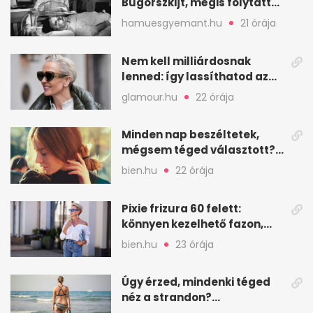
Bugorszkijt, mégis folytatta
a munkát
hamuesgyemant.hu
21 órája
Nem kell milliárdosnak
lenned: így lassíthatod az
öregedést a biológus szerint
glamour.hu
22 órája
Minden nap beszéltetek,
mégsem téged választott?
Ez az érzelmi csapda
bien.hu
22 órája
Pixie frizura 60 felett:
könnyen kezelhető fazon,
ami karaktert ad
bien.hu
23 órája
Úgy érzed, mindenki téged
néz a strandon?
Pszichológusok szerint más