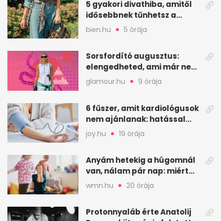
5 gyakori divathiba, amitől
idősebbnek tűnhetsz a
korodnál
bien.hu
5 órája
Sorsfordító augusztus:
elengedheted, ami már nem
szolgál téged
glamour.hu
9 órája
6 fűszer, amit kardiológusok
nem ajánlanak: hatással
lehet a vérnyomásra
joy.hu
19 órája
Anyám hetekig a húgomnál
van, nálam pár nap: miért
fáj ennyire?
wmn.hu
20 órája
Protonnyaláb érte Anatolij