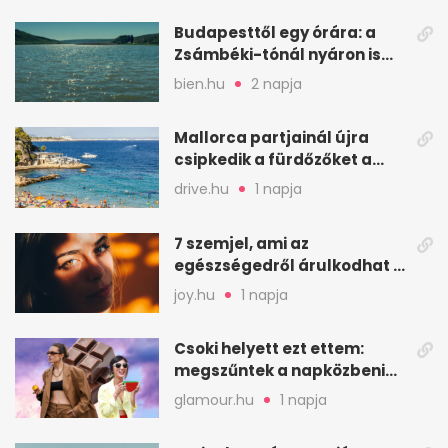
Budapesttől egy órára: a
Zsámbéki-tónál nyáron is
van hely
bien.hu
2 napja
Mallorca partjainál újra
csipkedik a fürdőzőket a
halak a sekély vízben
drive.hu
1 napja
7 szemjel, ami az
egészségedről árulkodhat –
erre figyelj oda
joy.hu
1 napja
Csoki helyett ezt ettem:
megszűntek a napközbeni
nassolási rohamok
glamour.hu
1 napja