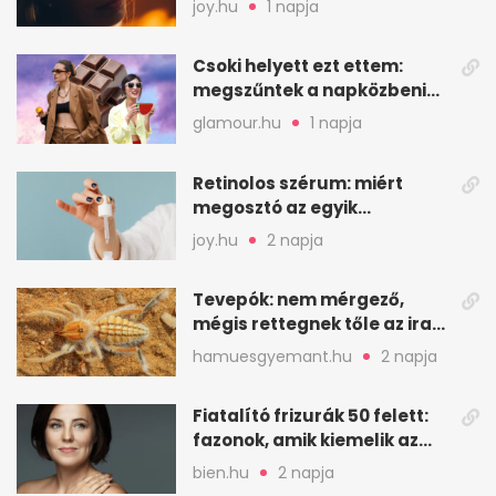
joy.hu
1 napja
Csoki helyett ezt ettem:
megszűntek a napközbeni
nassolási rohamok
glamour.hu
1 napja
Retinolos szérum: miért
megosztó az egyik
leghatásosabb
joy.hu
2 napja
öregedésgátló?
Tevepók: nem mérgező,
mégis rettegnek tőle az iraki
sivatagban
hamuesgyemant.hu
2 napja
Fiatalító frizurák 50 felett:
fazonok, amik kiemelik az
arcodat
bien.hu
2 napja