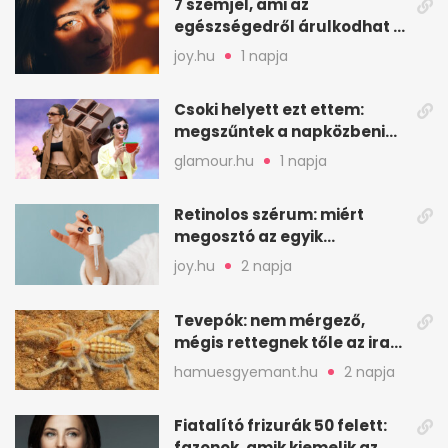
7 szemjel, ami az
egészségedről árulkodhat –
erre figyelj oda
joy.hu
1 napja
Csoki helyett ezt ettem:
megszűntek a napközbeni
nassolási rohamok
glamour.hu
1 napja
Retinolos szérum: miért
megosztó az egyik
leghatásosabb
joy.hu
2 napja
öregedésgátló?
Tevepók: nem mérgező,
mégis rettegnek tőle az iraki
sivatagban
hamuesgyemant.hu
2 napja
Fiatalító frizurák 50 felett:
fazonok, amik kiemelik az