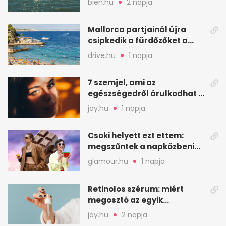
bien.hu
2 napja
Mallorca partjainál újra
csipkedik a fürdőzőket a
halak a sekély vízben
drive.hu
1 napja
7 szemjel, ami az
egészségedről árulkodhat –
erre figyelj oda
joy.hu
1 napja
Csoki helyett ezt ettem:
megszűntek a napközbeni
nassolási rohamok
glamour.hu
1 napja
Retinolos szérum: miért
megosztó az egyik
leghatásosabb
joy.hu
2 napja
öregedésgátló?