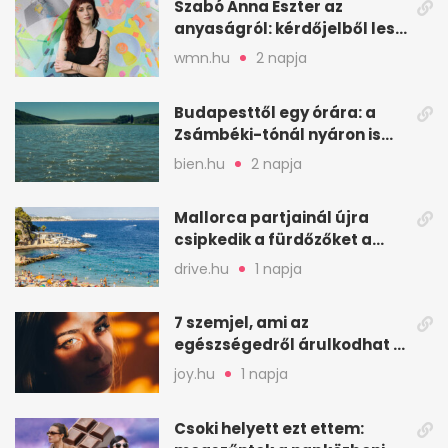
Szabó Anna Eszter az
anyaságról: kérdőjelből lesz
valaha felkiáltójel?
wmn.hu
2 napja
Budapesttől egy órára: a
Zsámbéki-tónál nyáron is
van hely
bien.hu
2 napja
Mallorca partjainál újra
csipkedik a fürdőzőket a
halak a sekély vízben
drive.hu
1 napja
7 szemjel, ami az
egészségedről árulkodhat –
erre figyelj oda
joy.hu
1 napja
Csoki helyett ezt ettem: