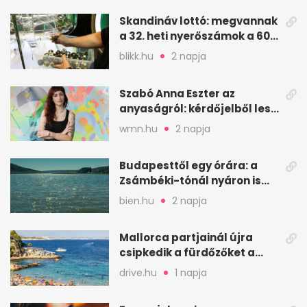
Skandináv lottó: megvannak
a 32. heti nyerőszámok a 600
milliós játékhoz
blikk.hu
2 napja
Szabó Anna Eszter az
anyaságról: kérdőjelből lesz
valaha felkiáltójel?
wmn.hu
2 napja
Budapesttől egy órára: a
Zsámbéki-tónál nyáron is
van hely
bien.hu
2 napja
Mallorca partjainál újra
csipkedik a fürdőzőket a
halak a sekély vízben
drive.hu
1 napja