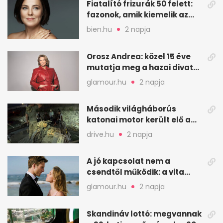
Fiatalító frizurák 50 felett:
fazonok, amik kiemelik az
arcodat
bien.hu
2 napja
Orosz Andrea: közel 15 éve
mutatja meg a hazai divat
arcait
glamour.hu
2 napja
Második világháborús
katonai motor került elő a
Dunából a Batthyány térnél
drive.hu
2 napja
A jó kapcsolat nem a
csendtől működik: a vita
néha egészséges jel
glamour.hu
2 napja
Skandináv lottó: megvannak