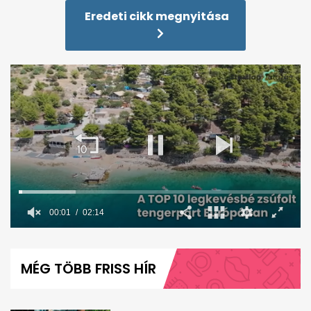
Eredeti cikk megnyitása
0
seconds
of
MÉG TÖBB FRISS HÍR
2
minutes,
14
seconds