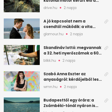
katonai motor került elő a
Dunából a Batthyány térnél
drive.hu
2 napja
A jó kapcsolat nem a
csendtől működik: a vita
néha egészséges jel
glamour.hu
2 napja
Skandináv lottó: megvannak
a 32. heti nyerőszámok a 600
milliós játékhoz
blikk.hu
2 napja
Szabó Anna Eszter az
anyaságról: kérdőjelből lesz
valaha felkiáltójel?
wmn.hu
2 napja
Budapesttől egy órára: a
Zsámbéki-tónál nyáron is
van hely