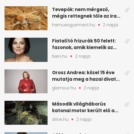
Tevepók: nem mérgező,
mégis rettegnek tőle az iraki
sivatagban
hamuesgyemant.hu
2 napja
Fiatalító frizurák 50 felett:
fazonok, amik kiemelik az
arcodat
bien.hu
2 napja
Orosz Andrea: közel 15 éve
mutatja meg a hazai divat
arcait
glamour.hu
2 napja
Második világháborús
katonai motor került elő a
Dunából a Batthyány térnél
drive.hu
2 napja