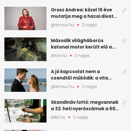
Orosz Andrea: közel 15 éve
mutatja meg a hazai divat
arcait
glamour.hu
2 napja
Második világháborús
katonai motor került elő a
Dunából a Batthyány térnél
drive.hu
2 napja
A jó kapcsolat nem a
csendtől működik: a vita
néha egészséges jel
glamour.hu
2 napja
Skandináv lottó: megvannak
a 32. heti nyerőszámok a 600
milliós játékhoz
blikk.hu
2 napja