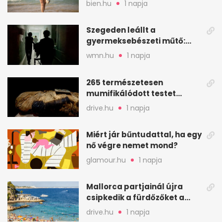
bien.hu
1 napja
áll a háttérben
Szegeden leállt a
gyermeksebészeti műtő:
elfogytak a tartalékok
wmn.hu
1 napja
265 természetesen
mumifikálódott testet
találtak egy váci templom
drive.hu
1 napja
kriptájában
Miért jár bűntudattal, ha egy
nő végre nemet mond?
glamour.hu
1 napja
Mallorca partjainál újra
csipkedik a fürdőzőket a
halak a sekély vízben
drive.hu
1 napja