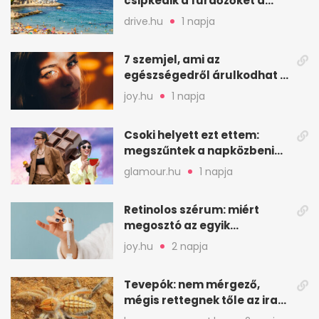
csipkedik a fürdőzőket a
halak a sekély vízben
drive.hu
1 napja
7 szemjel, ami az
egészségedről árulkodhat –
erre figyelj oda
joy.hu
1 napja
Csoki helyett ezt ettem:
megszűntek a napközbeni
nassolási rohamok
glamour.hu
1 napja
Retinolos szérum: miért
megosztó az egyik
leghatásosabb
joy.hu
2 napja
öregedésgátló?
Tevepók: nem mérgező,
mégis rettegnek tőle az iraki
sivatagban