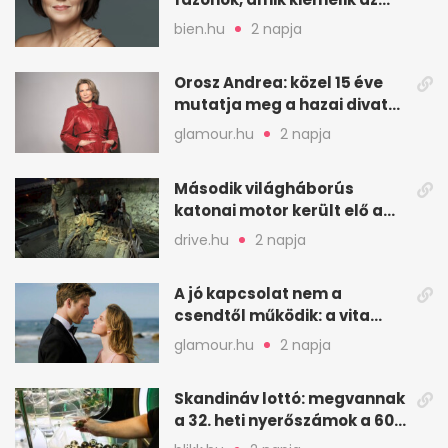
arcodat
bien.hu
2 napja
Orosz Andrea: közel 15 éve
mutatja meg a hazai divat
arcait
glamour.hu
2 napja
Második világháborús
katonai motor került elő a
Dunából a Batthyány térnél
drive.hu
2 napja
A jó kapcsolat nem a
csendtől működik: a vita
néha egészséges jel
glamour.hu
2 napja
Skandináv lottó: megvannak
a 32. heti nyerőszámok a 600
milliós játékhoz