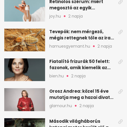
Retinolos szérum: miért
megosztó az egyik
leghatásosabb
joy.hu
2 napja
öregedésgátló?
Tevepók: nem mérgező,
mégis rettegnek tőle az iraki
sivatagban
hamuesgyemant.hu
2 napja
Fiatalító frizurák 50 felett:
fazonok, amik kiemelik az
arcodat
bien.hu
2 napja
Orosz Andrea: közel 15 éve
mutatja meg a hazai divat
arcait
glamour.hu
2 napja
Második világháborús