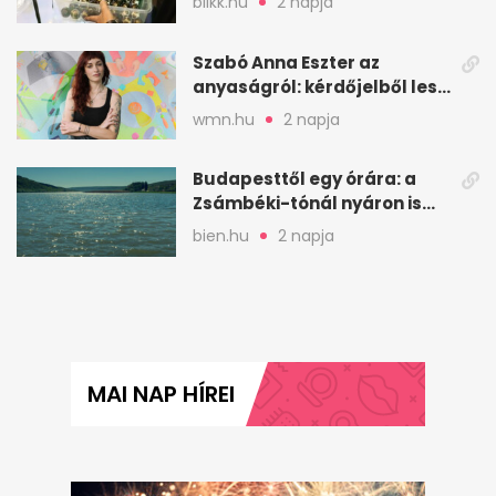
blikk.hu
2 napja
Szabó Anna Eszter az
anyaságról: kérdőjelből lesz
valaha felkiáltójel?
wmn.hu
2 napja
Budapesttől egy órára: a
Zsámbéki-tónál nyáron is
van hely
bien.hu
2 napja
MAI NAP HÍREI