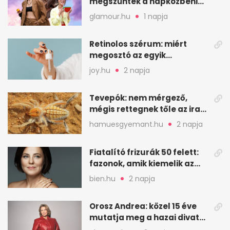
megszűntek a napközbeni
nassolási rohamok
glamour.hu
1 napja
Retinolos szérum: miért
megosztó az egyik
leghatásosabb
joy.hu
2 napja
öregedésgátló?
Tevepók: nem mérgező,
mégis rettegnek tőle az iraki
sivatagban
hamuesgyemant.hu
2 napja
Fiatalító frizurák 50 felett:
fazonok, amik kiemelik az
arcodat
bien.hu
2 napja
Orosz Andrea: közel 15 éve
mutatja meg a hazai divat
arcait