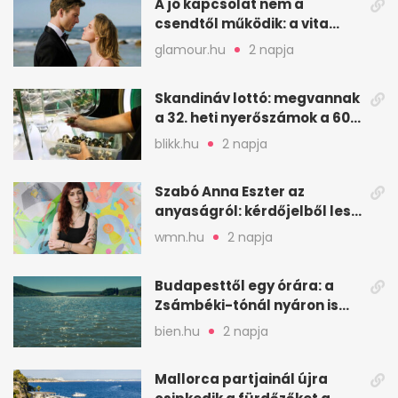
A jó kapcsolat nem a
csendtől működik: a vita
néha egészséges jel
glamour.hu
2 napja
Skandináv lottó: megvannak
a 32. heti nyerőszámok a 600
milliós játékhoz
blikk.hu
2 napja
Szabó Anna Eszter az
anyaságról: kérdőjelből lesz
valaha felkiáltójel?
wmn.hu
2 napja
Budapesttől egy órára: a
Zsámbéki-tónál nyáron is
van hely
bien.hu
2 napja
Mallorca partjainál újra