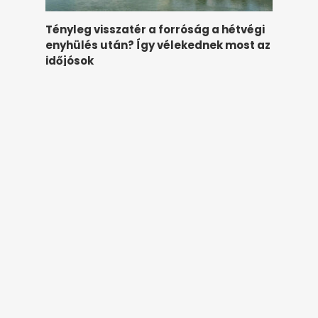
Tényleg visszatér a forróság a hétvégi
enyhülés után? Így vélekednek most az
időjósok
hirstart.hu
19 órája
A hőség miatt veszélyesen
megemelkedett a talajközeli ózon
szintje
hirstart.hu
22 órája