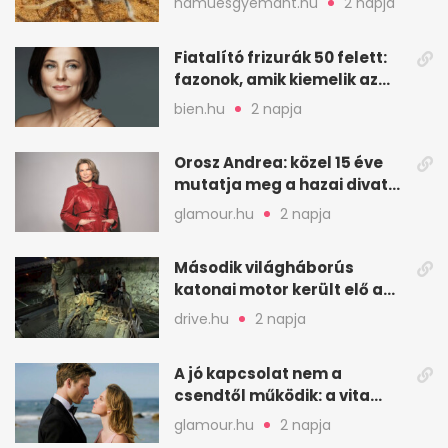
hamuesgyemant.hu
2 napja
Fiatalító frizurák 50 felett:
fazonok, amik kiemelik az
arcodat
bien.hu
2 napja
Orosz Andrea: közel 15 éve
mutatja meg a hazai divat
arcait
glamour.hu
2 napja
Második világháborús
katonai motor került elő a
Dunából a Batthyány térnél
drive.hu
2 napja
A jó kapcsolat nem a
csendtől működik: a vita
néha egészséges jel
glamour.hu
2 napja