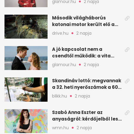
glamour.hu
2 napja
Második világháborús
katonai motor került elő a
Dunából a Batthyány térnél
drive.hu
2 napja
A jó kapcsolat nem a
csendtől működik: a vita
néha egészséges jel
glamour.hu
2 napja
Skandináv lottó: megvannak
a 32. heti nyerőszámok a 600
milliós játékhoz
blikk.hu
2 napja
Szabó Anna Eszter az
anyaságról: kérdőjelből lesz
valaha felkiáltójel?
wmn.hu
2 napja