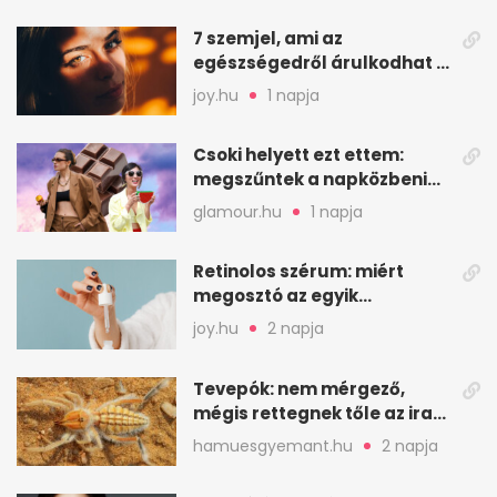
7 szemjel, ami az
egészségedről árulkodhat –
erre figyelj oda
joy.hu
1 napja
Csoki helyett ezt ettem:
megszűntek a napközbeni
nassolási rohamok
glamour.hu
1 napja
Retinolos szérum: miért
megosztó az egyik
leghatásosabb
joy.hu
2 napja
öregedésgátló?
Tevepók: nem mérgező,
mégis rettegnek tőle az iraki
sivatagban
hamuesgyemant.hu
2 napja