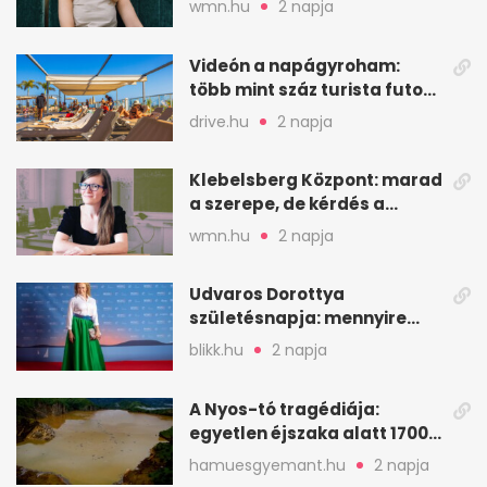
wmn.hu
2 napja
Videón a napágyroham:
több mint száz turista futott
a helyekért Tenerifén
drive.hu
2 napja
Klebelsberg Központ: marad
a szerepe, de kérdés a
hitelessége
wmn.hu
2 napja
Udvaros Dorottya
születésnapja: mennyire
ismered a filmszerepeit?
blikk.hu
2 napja
A Nyos-tó tragédiája:
egyetlen éjszaka alatt 1700
ember halt meg
hamuesgyemant.hu
2 napja