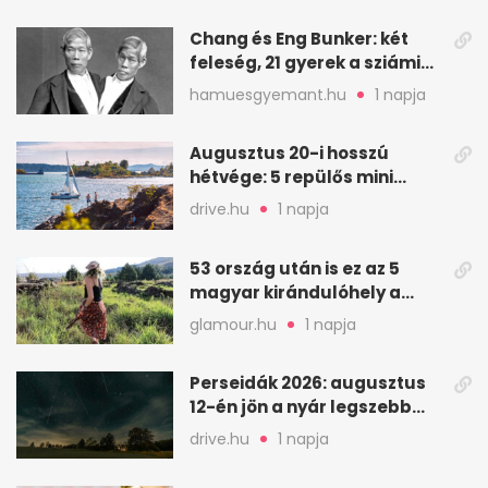
Chang és Eng Bunker: két
feleség, 21 gyerek a sziámi
ikrek életében
hamuesgyemant.hu
1 napja
Augusztus 20-i hosszú
hétvége: 5 repülős mini
nyaralás 0 szabadsággal
drive.hu
1 napja
53 ország után is ez az 5
magyar kirándulóhely a
kedvencem
glamour.hu
1 napja
Perseidák 2026: augusztus
12-én jön a nyár legszebb
csillaghullása
drive.hu
1 napja