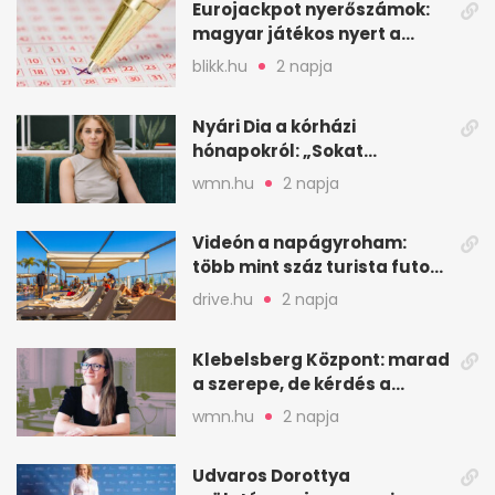
Eurojackpot nyerőszámok:
magyar játékos nyert a
2026. augusztus 4-i húzáson
blikk.hu
2 napja
Nyári Dia a kórházi
hónapokról: „Sokat
veszekedtem Istennel”
wmn.hu
2 napja
Videón a napágyroham:
több mint száz turista futott
a helyekért Tenerifén
drive.hu
2 napja
Klebelsberg Központ: marad
a szerepe, de kérdés a
hitelessége
wmn.hu
2 napja
Udvaros Dorottya