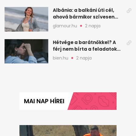
Albánia: a balkáni úti cél,
ahová bármikor szívesen
visszamennék
glamour.hu
2 napja
Hétvége a barátnőkkel? A
férj nem bírta a feladatokat,
a feleség levegőt kér
bien.hu
2 napja
MAI NAP HÍREI