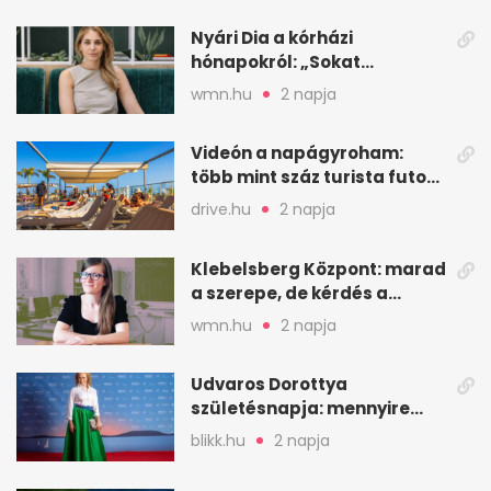
Nyári Dia a kórházi
hónapokról: „Sokat
veszekedtem Istennel”
wmn.hu
2 napja
Videón a napágyroham:
több mint száz turista futott
a helyekért Tenerifén
drive.hu
2 napja
Klebelsberg Központ: marad
a szerepe, de kérdés a
hitelessége
wmn.hu
2 napja
Udvaros Dorottya
születésnapja: mennyire
ismered a filmszerepeit?
blikk.hu
2 napja