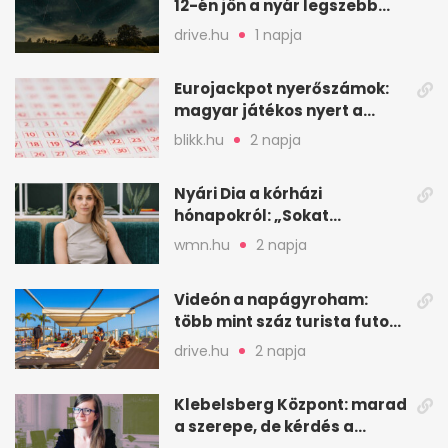
12-én jön a nyár legszebb
csillaghullása
drive.hu
1 napja
Eurojackpot nyerőszámok:
magyar játékos nyert a
2026. augusztus 4-i húzáson
blikk.hu
2 napja
Nyári Dia a kórházi
hónapokról: „Sokat
veszekedtem Istennel”
wmn.hu
2 napja
Videón a napágyroham:
több mint száz turista futott
a helyekért Tenerifén
drive.hu
2 napja
Klebelsberg Központ: marad
a szerepe, de kérdés a