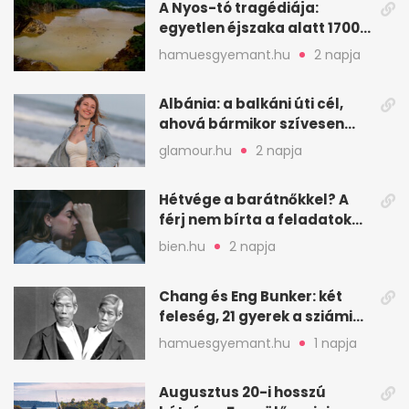
A Nyos-tó tragédiája:
egyetlen éjszaka alatt 1700
ember halt meg
hamuesgyemant.hu
2 napja
Albánia: a balkáni úti cél,
ahová bármikor szívesen
visszamennék
glamour.hu
2 napja
Hétvége a barátnőkkel? A
férj nem bírta a feladatokat,
a feleség levegőt kér
bien.hu
2 napja
Chang és Eng Bunker: két
feleség, 21 gyerek a sziámi
ikrek életében
hamuesgyemant.hu
1 napja
Augusztus 20-i hosszú