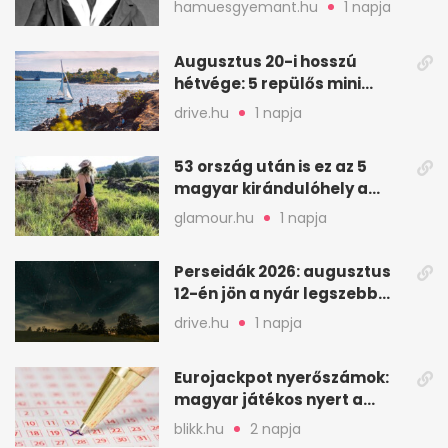
hamuesgyemant.hu
1 napja
Augusztus 20-i hosszú
hétvége: 5 repülős mini
nyaralás 0 szabadsággal
drive.hu
1 napja
53 ország után is ez az 5
magyar kirándulóhely a
kedvencem
glamour.hu
1 napja
Perseidák 2026: augusztus
12-én jön a nyár legszebb
csillaghullása
drive.hu
1 napja
Eurojackpot nyerőszámok:
magyar játékos nyert a
2026. augusztus 4-i húzáson
blikk.hu
2 napja