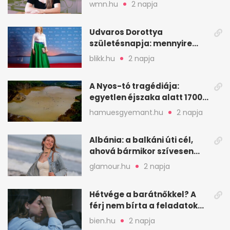
hitelessége
wmn.hu
2 napja
Udvaros Dorottya
születésnapja: mennyire
ismered a filmszerepeit?
blikk.hu
2 napja
A Nyos-tó tragédiája:
egyetlen éjszaka alatt 1700
ember halt meg
hamuesgyemant.hu
2 napja
Albánia: a balkáni úti cél,
ahová bármikor szívesen
visszamennék
glamour.hu
2 napja
Hétvége a barátnőkkel? A
férj nem bírta a feladatokat,
a feleség levegőt kér
bien.hu
2 napja