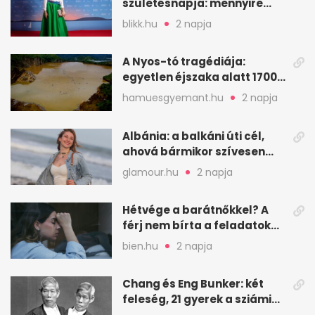
születésnapja: mennyire
ismered a filmszerepeit?
blikk.hu
2 napja
A Nyos-tó tragédiája:
egyetlen éjszaka alatt 1700
ember halt meg
hamuesgyemant.hu
2 napja
Albánia: a balkáni úti cél,
ahová bármikor szívesen
visszamennék
glamour.hu
2 napja
Hétvége a barátnőkkel? A
férj nem bírta a feladatokat,
a feleség levegőt kér
bien.hu
2 napja
Chang és Eng Bunker: két
feleség, 21 gyerek a sziámi
ikrek életében