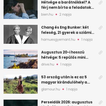
Hétvége a barátnőkkel? A
férj nem bírta a feladatokat,
a feleség levegőt kér
bien.hu
2 napja
Chang és Eng Bunker: két
feleség, 21 gyerek a sziámi
ikrek életében
hamuesgyemant.hu
1 napja
Augusztus 20-i hosszú
hétvége: 5 repülős mini
nyaralás 0 szabadsággal
drive.hu
1 napja
53 ország után is ez az 5
magyar kirándulóhely a
kedvencem
glamour.hu
1 napja
Perseidák 2026: augusztus