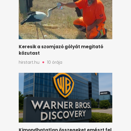
Keresik a szomjazó gólyát megitató
közutast
hirstart.hu
10 órája
Kimondhatatlan összegeket emészt fel