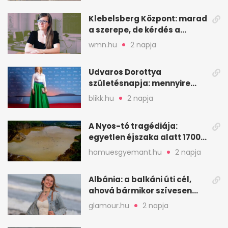
Klebelsberg Központ: marad
a szerepe, de kérdés a
hitelessége
wmn.hu
2 napja
Udvaros Dorottya
születésnapja: mennyire
ismered a filmszerepeit?
blikk.hu
2 napja
A Nyos-tó tragédiája:
egyetlen éjszaka alatt 1700
ember halt meg
hamuesgyemant.hu
2 napja
Albánia: a balkáni úti cél,
ahová bármikor szívesen
visszamennék
glamour.hu
2 napja