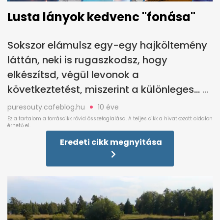
Lusta lányok kedvenc "fonása"
Sokszor elámulsz egy-egy hajköltemény
láttán, neki is rugaszkodsz, hogy
elkészítsd, végül levonok a
következtetést, miszerint a különleges...
puresouty.cafeblog.hu
10 éve
Eredeti cikk megnyitása