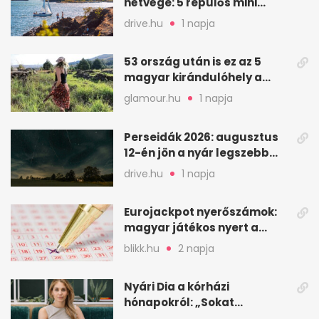
hétvége: 5 repülős mini
nyaralás 0 szabadsággal
drive.hu
1 napja
53 ország után is ez az 5
magyar kirándulóhely a
kedvencem
glamour.hu
1 napja
Perseidák 2026: augusztus
12-én jön a nyár legszebb
csillaghullása
drive.hu
1 napja
Eurojackpot nyerőszámok:
magyar játékos nyert a
2026. augusztus 4-i húzáson
blikk.hu
2 napja
Nyári Dia a kórházi
hónapokról: „Sokat
veszekedtem Istennel”