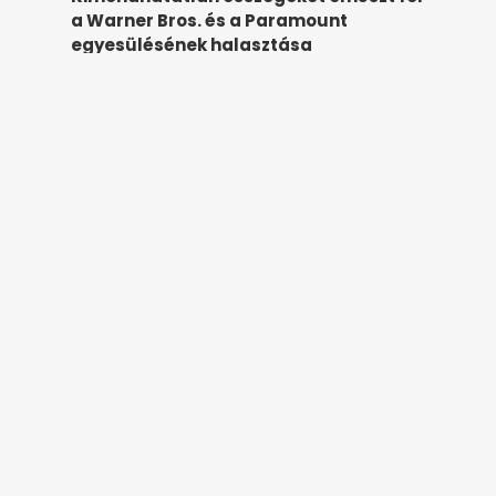
a Warner Bros. és a Paramount
egyesülésének halasztása
hirstart.hu
12 órája
Hogyan alkalmazzuk a csalétkes
permetezést a dióburok-fúrólégy
ellen?
hirstart.hu
18 órája