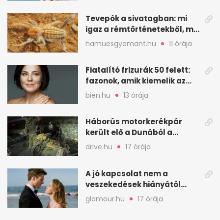
Tevepók a sivatagban: mi
igaz a rémtörténetekből, mi
nem
hamuesgyemant.hu
11 órája
Fiatalító frizurák 50 felett:
fazonok, amik kiemelik az
arcodat
bien.hu
13 órája
Háborús motorkerékpár
került elő a Dunából a
Batthyány térnél
drive.hu
17 órája
A jó kapcsolat nem a
veszekedések hiányától
működik, hanem a vitáktól
glamour.hu
17 órája