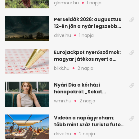
kedvencem
glamour.hu
1 napja
Perseidák 2026: augusztus
12-én jön a nyár legszebb
csillaghullása
drive.hu
1 napja
Eurojackpot nyerőszámok:
magyar játékos nyert a
2026. augusztus 4-i húzáson
blikk.hu
2 napja
Nyári Dia a kórházi
hónapokról: „Sokat
veszekedtem Istennel”
wmn.hu
2 napja
Videón a napágyroham:
több mint száz turista futott
a helyekért Tenerifén
drive.hu
2 napja