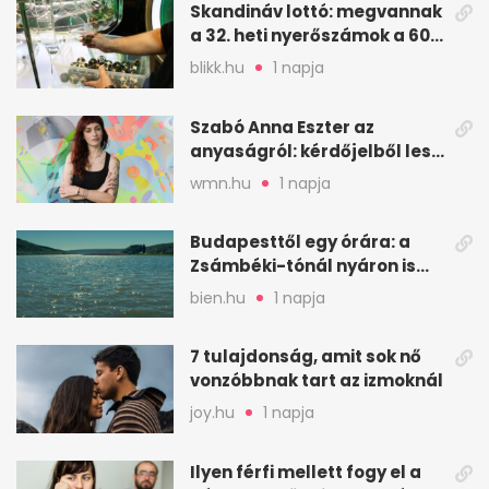
Skandináv lottó: megvannak
a 32. heti nyerőszámok a 600
milliós játékhoz
blikk.hu
1 napja
Szabó Anna Eszter az
anyaságról: kérdőjelből lesz
valaha felkiáltójel?
wmn.hu
1 napja
Budapesttől egy órára: a
Zsámbéki-tónál nyáron is
van hely
bien.hu
1 napja
7 tulajdonság, amit sok nő
vonzóbbnak tart az izmoknál
joy.hu
1 napja
Ilyen férfi mellett fogy el a