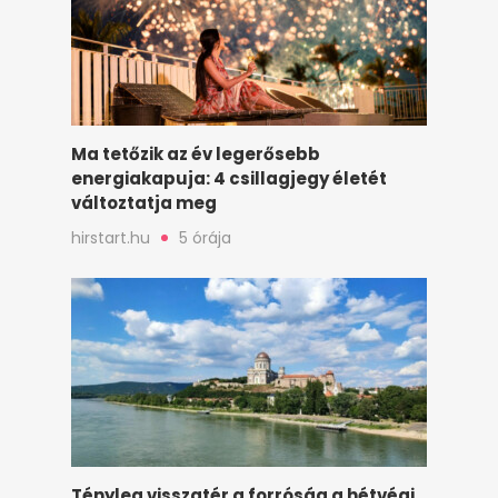
Ma tetőzik az év legerősebb
energiakapuja: 4 csillagjegy életét
változtatja meg
hirstart.hu
5 órája
Tényleg visszatér a forróság a hétvégi