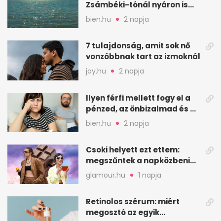
Zsámbéki-tónál nyáron is
van hely
bien.hu
2 napja
7 tulajdonság, amit sok nő
vonzóbbnak tart az izmoknál
joy.hu
2 napja
Ilyen férfi mellett fogy el a
pénzed, az önbizalmad és a
nyugalmad
bien.hu
2 napja
Csoki helyett ezt ettem:
megszűntek a napközbeni
nassolási rohamok
glamour.hu
1 napja
Retinolos szérum: miért
megosztó az egyik