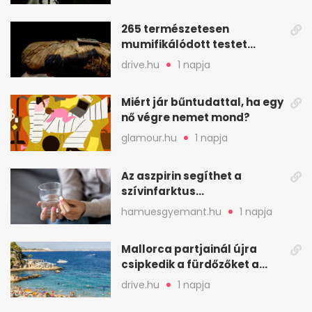
265 természetesen
mumifikálódott testet
találtak egy váci templom
drive.hu
1 napja
kriptájában
Miért jár bűntudattal, ha egy
nő végre nemet mond?
glamour.hu
1 napja
Az aszpirin segíthet a
szívinfarktus
megelőzésében, de nem
hamuesgyemant.hu
1 napja
mindenkinek
Mallorca partjainál újra
csipkedik a fürdőzőket a
halak a sekély vízben
drive.hu
1 napja