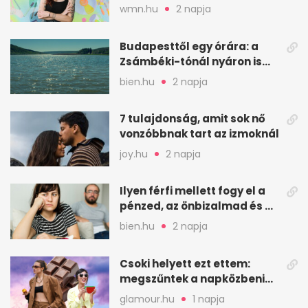
valaha felkiáltójel?
wmn.hu
2 napja
Budapesttől egy órára: a
Zsámbéki-tónál nyáron is
van hely
bien.hu
2 napja
7 tulajdonság, amit sok nő
vonzóbbnak tart az izmoknál
joy.hu
2 napja
Ilyen férfi mellett fogy el a
pénzed, az önbizalmad és a
nyugalmad
bien.hu
2 napja
Csoki helyett ezt ettem:
megszűntek a napközbeni
nassolási rohamok
glamour.hu
1 napja