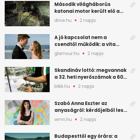
Második világháborús
katonai motor került elő a
Dunából a Batthyány térnél
drive.hu
2 napja
A jó kapcsolat nem a
csendtől működik: a vita
néha egészséges jel
glamour.hu
2 napja
Skandináv lottó: megvannak
a 32. heti nyerőszámok a 600
milliós játékhoz
blikk.hu
2 napja
Szabó Anna Eszter az
anyaságról: kérdőjelből lesz
valaha felkiáltójel?
wmn.hu
2 napja
Budapesttől egy órára: a