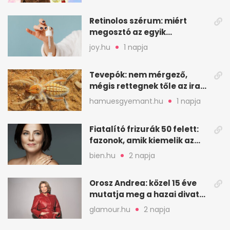
Retinolos szérum: miért
megosztó az egyik
leghatásosabb
joy.hu
1 napja
öregedésgátló?
Tevepók: nem mérgező,
mégis rettegnek tőle az iraki
sivatagban
hamuesgyemant.hu
1 napja
Fiatalító frizurák 50 felett:
fazonok, amik kiemelik az
arcodat
bien.hu
2 napja
Orosz Andrea: közel 15 éve
mutatja meg a hazai divat
arcait
glamour.hu
2 napja