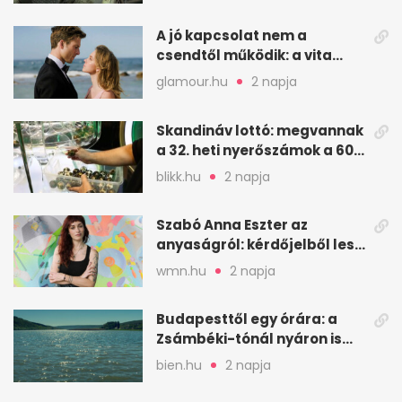
A jó kapcsolat nem a
csendtől működik: a vita
néha egészséges jel
glamour.hu
2 napja
Skandináv lottó: megvannak
a 32. heti nyerőszámok a 600
milliós játékhoz
blikk.hu
2 napja
Szabó Anna Eszter az
anyaságról: kérdőjelből lesz
valaha felkiáltójel?
wmn.hu
2 napja
Budapesttől egy órára: a
Zsámbéki-tónál nyáron is
van hely
bien.hu
2 napja