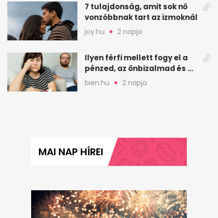
7 tulajdonság, amit sok nő
vonzóbbnak tart az izmoknál
joy.hu
2 napja
Ilyen férfi mellett fogy el a
pénzed, az önbizalmad és a
nyugalmad
bien.hu
2 napja
MAI NAP HÍREI