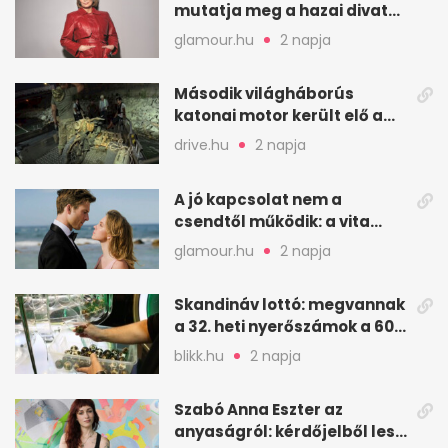
mutatja meg a hazai divat
arcait
glamour.hu
2 napja
Második világháborús
katonai motor került elő a
Dunából a Batthyány térnél
drive.hu
2 napja
A jó kapcsolat nem a
csendtől működik: a vita
néha egészséges jel
glamour.hu
2 napja
Skandináv lottó: megvannak
a 32. heti nyerőszámok a 600
milliós játékhoz
blikk.hu
2 napja
Szabó Anna Eszter az
anyaságról: kérdőjelből lesz