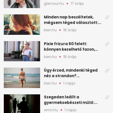
öregedést a biológus szerint
glamour.hu
17 órája
Minden nap beszéltetek,
mégsem téged választott:
intimitás elköteleződés
bien.hu
18 órája
nélkül
Pixie frizura 60 felett:
könnyen kezelhető fazon,
ami karaktert ad
bien.hu
18 órája
Úgy érzed, mindenki téged
néz a strandon?
Pszichológusok szerint más
bien.hu
1 napja
áll a háttérben
Szegeden leállt a
gyermeksebészeti műtő:
elfogytak a tartalékok
wmn.hu
1 napja