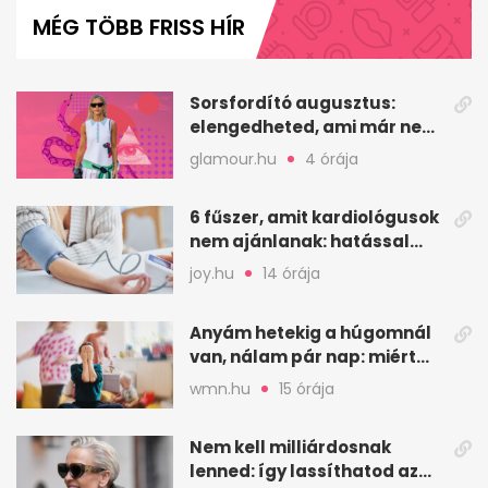
of
MÉG TÖBB FRISS HÍR
1
minute,
2
seconds
Sorsfordító augusztus:
elengedheted, ami már nem
szolgál téged
glamour.hu
4 órája
6 fűszer, amit kardiológusok
nem ajánlanak: hatással
lehet a vérnyomásra
joy.hu
14 órája
Anyám hetekig a húgomnál
van, nálam pár nap: miért
fáj ennyire?
wmn.hu
15 órája
Nem kell milliárdosnak
lenned: így lassíthatod az