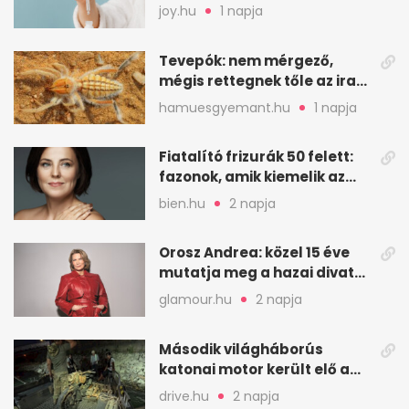
leghatásosabb
joy.hu
1 napja
öregedésgátló?
Tevepók: nem mérgező,
mégis rettegnek tőle az iraki
sivatagban
hamuesgyemant.hu
1 napja
Fiatalító frizurák 50 felett:
fazonok, amik kiemelik az
arcodat
bien.hu
2 napja
Orosz Andrea: közel 15 éve
mutatja meg a hazai divat
arcait
glamour.hu
2 napja
Második világháborús
katonai motor került elő a
Dunából a Batthyány térnél
drive.hu
2 napja