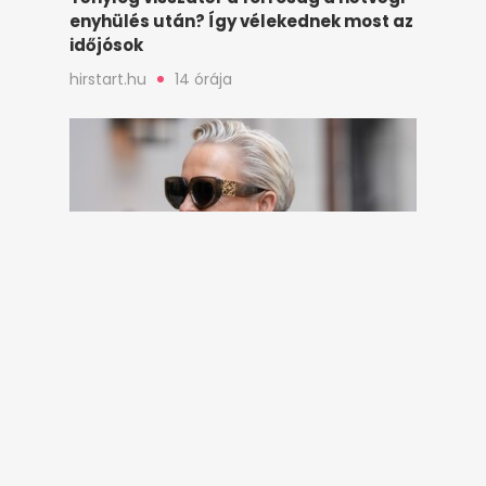
enyhülés után? Így vélekednek most az
időjósok
hirstart.hu
14 órája
Nem kell milliárdosnak lenned, hogy
lassítsd az öregedést – Amerikában
élő biológus árulta el a hosszú élet
titkát
hirstart.hu
17 órája