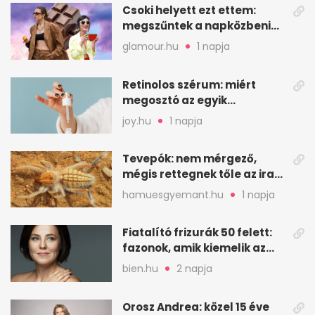
Csoki helyett ezt ettem:
megszűntek a napközbeni
nassolási rohamok
glamour.hu
1 napja
Retinolos szérum: miért
megosztó az egyik
leghatásosabb
joy.hu
1 napja
öregedésgátló?
Tevepók: nem mérgező,
mégis rettegnek tőle az iraki
sivatagban
hamuesgyemant.hu
1 napja
Fiatalító frizurák 50 felett:
fazonok, amik kiemelik az
arcodat
bien.hu
2 napja
Orosz Andrea: közel 15 éve