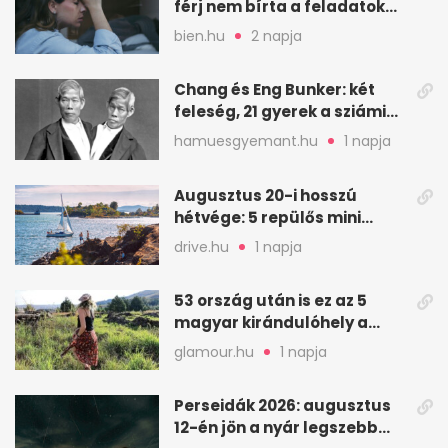
férj nem bírta a feladatokat,
a feleség levegőt kér
bien.hu
2 napja
Chang és Eng Bunker: két
feleség, 21 gyerek a sziámi
ikrek életében
hamuesgyemant.hu
1 napja
Augusztus 20-i hosszú
hétvége: 5 repülős mini
nyaralás 0 szabadsággal
drive.hu
1 napja
53 ország után is ez az 5
magyar kirándulóhely a
kedvencem
glamour.hu
1 napja
Perseidák 2026: augusztus
12-én jön a nyár legszebb