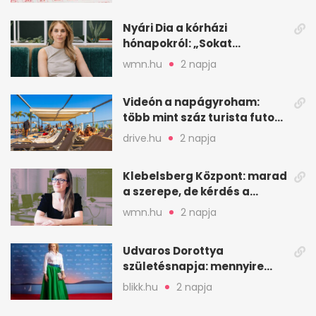
Nyári Dia a kórházi
hónapokról: „Sokat
veszekedtem Istennel”
wmn.hu
2 napja
Videón a napágyroham:
több mint száz turista futott
a helyekért Tenerifén
drive.hu
2 napja
Klebelsberg Központ: marad
a szerepe, de kérdés a
hitelessége
wmn.hu
2 napja
Udvaros Dorottya
születésnapja: mennyire
ismered a filmszerepeit?
blikk.hu
2 napja