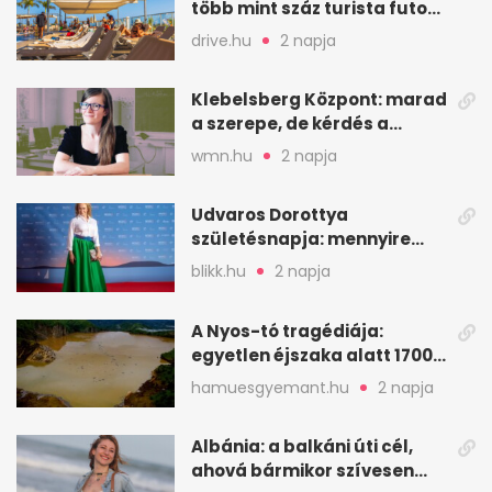
több mint száz turista futott
a helyekért Tenerifén
drive.hu
2 napja
Klebelsberg Központ: marad
a szerepe, de kérdés a
hitelessége
wmn.hu
2 napja
Udvaros Dorottya
születésnapja: mennyire
ismered a filmszerepeit?
blikk.hu
2 napja
A Nyos-tó tragédiája:
egyetlen éjszaka alatt 1700
ember halt meg
hamuesgyemant.hu
2 napja
Albánia: a balkáni úti cél,
ahová bármikor szívesen