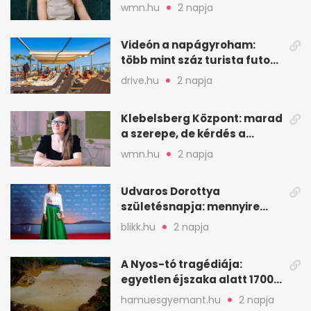
veszekedtem Istennel”
wmn.hu
2 napja
Videón a napágyroham:
több mint száz turista futott
a helyekért Tenerifén
drive.hu
2 napja
Klebelsberg Központ: marad
a szerepe, de kérdés a
hitelessége
wmn.hu
2 napja
Udvaros Dorottya
születésnapja: mennyire
ismered a filmszerepeit?
blikk.hu
2 napja
A Nyos-tó tragédiája:
egyetlen éjszaka alatt 1700
ember halt meg
hamuesgyemant.hu
2 napja