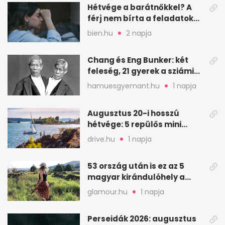
Hétvége a barátnőkkel? A
férj nem bírta a feladatokat,
a feleség levegőt kér
bien.hu
2 napja
Chang és Eng Bunker: két
feleség, 21 gyerek a sziámi
ikrek életében
hamuesgyemant.hu
1 napja
Augusztus 20-i hosszú
hétvége: 5 repülős mini
nyaralás 0 szabadsággal
drive.hu
1 napja
53 ország után is ez az 5
magyar kirándulóhely a
kedvencem
glamour.hu
1 napja
Perseidák 2026: augusztus