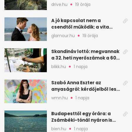
Dunából a Batthyány térnél
drive.hu
19 órája
A jó kapcsolat nem a
csendtől működik: a vita
néha egészséges jel
glamour.hu
19 órája
Skandináv lottó: megvannak
a 32. heti nyerőszámok a 600
milliós játékhoz
blikk.hu
1 napja
Szabó Anna Eszter az
anyaságról: kérdőjelből lesz
valaha felkiáltójel?
wmn.hu
1 napja
Budapesttől egy órára: a
Zsámbéki-tónál nyáron is
van hely
bien.hu
1 napja