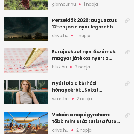
kedvencem
glamour.hu
1 napja
Perseidák 2026: augusztus
12-én jön a nyár legszebb
csillaghullása
drive.hu
1 napja
Eurojackpot nyerőszámok:
magyar játékos nyert a
2026. augusztus 4-i húzáson
blikk.hu
2 napja
Nyári Dia a kórházi
hónapokról: „Sokat
veszekedtem Istennel”
wmn.hu
2 napja
Videón a napágyroham:
több mint száz turista futott
a helyekért Tenerifén
drive.hu
2 napja