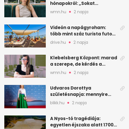
hónapokról: „Sokat
veszekedtem Istennel”
wmn.hu
2 napja
Videón a napágyroham:
több mint száz turista futott
a helyekért Tenerifén
drive.hu
2 napja
Klebelsberg Központ: marad
a szerepe, de kérdés a
hitelessége
wmn.hu
2 napja
Udvaros Dorottya
születésnapja: mennyire
ismered a filmszerepeit?
blikk.hu
2 napja
A Nyos-tó tragédiája:
egyetlen éjszaka alatt 1700