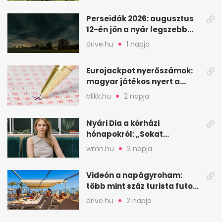
Perseidák 2026: augusztus
12-én jön a nyár legszebb
csillaghullása
drive.hu
1 napja
Eurojackpot nyerőszámok:
magyar játékos nyert a
2026. augusztus 4-i húzáson
blikk.hu
2 napja
Nyári Dia a kórházi
hónapokról: „Sokat
veszekedtem Istennel”
wmn.hu
2 napja
Videón a napágyroham:
több mint száz turista futott
a helyekért Tenerifén
drive.hu
2 napja