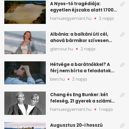
A Nyos-tó tragédiája:
egyetlen éjszaka alatt 1700
ember halt meg
hamuesgyemant.hu
2 napja
Albánia: a balkáni úti cél,
ahová bármikor szívesen
visszamennék
glamour.hu
2 napja
Hétvége a barátnőkkel? A
férj nem bírta a feladatokat,
a feleség levegőt kér
bien.hu
2 napja
Chang és Eng Bunker: két
feleség, 21 gyerek a sziámi
ikrek életében
hamuesgyemant.hu
1 napja
Augusztus 20-i hosszú