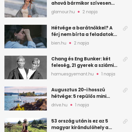
ahová bármikor szívesen
visszamennék
glamour.hu
2 napja
Hétvége a barátnőkkel? A
férj nem bírta a feladatokat,
a feleség levegőt kér
bien.hu
2 napja
Chang és Eng Bunker: két
feleség, 21 gyerek a sziámi
ikrek életében
hamuesgyemant.hu
1 napja
Augusztus 20-i hosszú
hétvége: 5 repülős mini
nyaralás 0 szabadsággal
drive.hu
1 napja
53 ország után is ez az 5
magyar kirándulóhely a