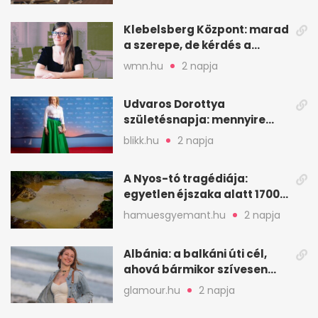
Klebelsberg Központ: marad
a szerepe, de kérdés a
hitelessége
wmn.hu
2 napja
Udvaros Dorottya
születésnapja: mennyire
ismered a filmszerepeit?
blikk.hu
2 napja
A Nyos-tó tragédiája:
egyetlen éjszaka alatt 1700
ember halt meg
hamuesgyemant.hu
2 napja
Albánia: a balkáni úti cél,
ahová bármikor szívesen
visszamennék
glamour.hu
2 napja