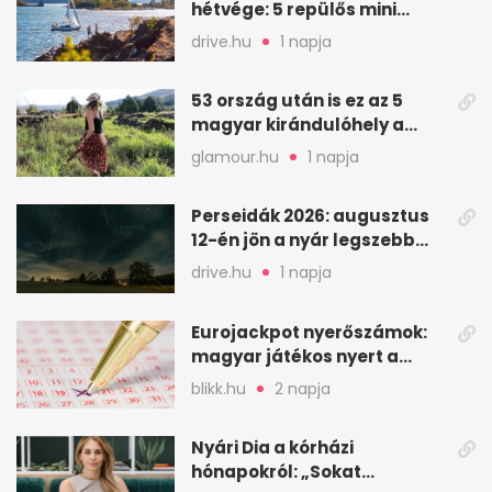
hétvége: 5 repülős mini
nyaralás 0 szabadsággal
drive.hu
1 napja
53 ország után is ez az 5
magyar kirándulóhely a
kedvencem
glamour.hu
1 napja
Perseidák 2026: augusztus
12-én jön a nyár legszebb
csillaghullása
drive.hu
1 napja
Eurojackpot nyerőszámok:
magyar játékos nyert a
2026. augusztus 4-i húzáson
blikk.hu
2 napja
Nyári Dia a kórházi
hónapokról: „Sokat