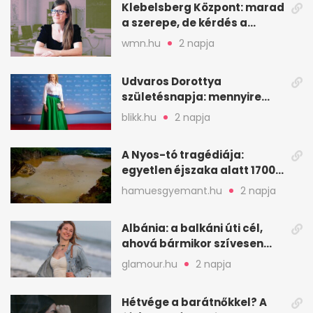
Klebelsberg Központ: marad
a szerepe, de kérdés a
hitelessége
wmn.hu
2 napja
Udvaros Dorottya
születésnapja: mennyire
ismered a filmszerepeit?
blikk.hu
2 napja
A Nyos-tó tragédiája:
egyetlen éjszaka alatt 1700
ember halt meg
hamuesgyemant.hu
2 napja
Albánia: a balkáni úti cél,
ahová bármikor szívesen
visszamennék
glamour.hu
2 napja
Hétvége a barátnőkkel? A