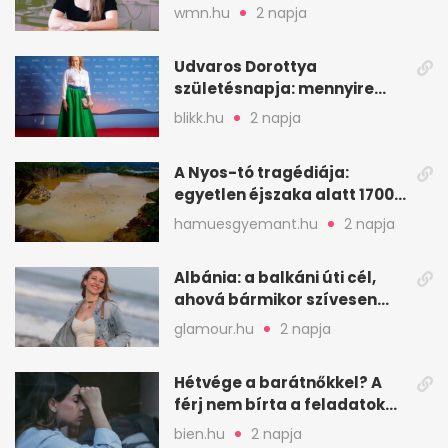
hitelessége
wmn.hu
2 napja
Udvaros Dorottya
születésnapja: mennyire
ismered a filmszerepeit?
blikk.hu
2 napja
A Nyos-tó tragédiája:
egyetlen éjszaka alatt 1700
ember halt meg
hamuesgyemant.hu
2 napja
Albánia: a balkáni úti cél,
ahová bármikor szívesen
visszamennék
glamour.hu
2 napja
Hétvége a barátnőkkel? A
férj nem bírta a feladatokat,
a feleség levegőt kér
bien.hu
2 napja