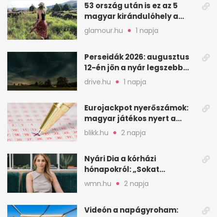
53 ország után is ez az 5
magyar kirándulóhely a
kedvencem
glamour.hu
1 napja
Perseidák 2026: augusztus
12-én jön a nyár legszebb
csillaghullása
drive.hu
1 napja
Eurojackpot nyerőszámok:
magyar játékos nyert a
2026. augusztus 4-i húzáson
blikk.hu
2 napja
Nyári Dia a kórházi
hónapokról: „Sokat
veszekedtem Istennel”
wmn.hu
2 napja
Videón a napágyroham: