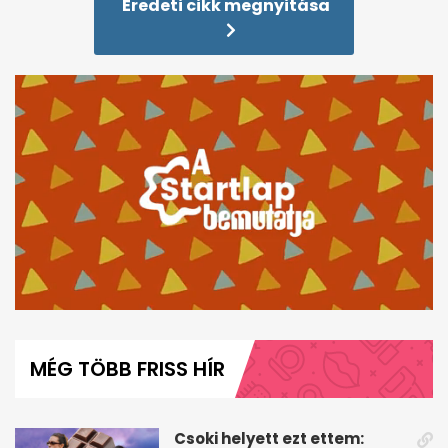
Eredeti cikk megnyitása
0
seconds
of
MÉG TÖBB FRISS HÍR
6
minutes,
45
seconds
Csoki helyett ezt ettem: