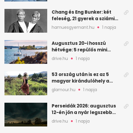
Chang és Eng Bunker: két
feleség, 21 gyerek a sziámi
ikrek életében
hamuesgyemant.hu
1 napja
Augusztus 20-i hosszú
hétvége: 5 repülős mini
nyaralás 0 szabadsággal
drive.hu
1 napja
53 ország után is ez az 5
magyar kirándulóhely a
kedvencem
glamour.hu
1 napja
Perseidák 2026: augusztus
12-én jön a nyár legszebb
csillaghullása
drive.hu
1 napja