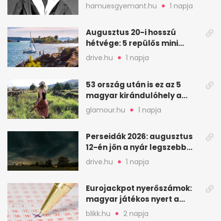
ikrek életében
hamuesgyemant.hu
1 napja
Augusztus 20-i hosszú
hétvége: 5 repülős mini
nyaralás 0 szabadsággal
drive.hu
1 napja
53 ország után is ez az 5
magyar kirándulóhely a
kedvencem
glamour.hu
1 napja
Perseidák 2026: augusztus
12-én jön a nyár legszebb
csillaghullása
drive.hu
1 napja
Eurojackpot nyerőszámok:
magyar játékos nyert a
2026. augusztus 4-i húzáson
blikk.hu
2 napja