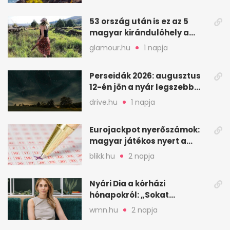
53 ország után is ez az 5
magyar kirándulóhely a
kedvencem
glamour.hu
1 napja
Perseidák 2026: augusztus
12-én jön a nyár legszebb
csillaghullása
drive.hu
1 napja
Eurojackpot nyerőszámok:
magyar játékos nyert a
2026. augusztus 4-i húzáson
blikk.hu
2 napja
Nyári Dia a kórházi
hónapokról: „Sokat
veszekedtem Istennel”
wmn.hu
2 napja