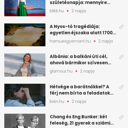
születésnapja: mennyire
ismered a filmszerepeit?
blikk.hu
2 napja
A Nyos-tó tragédiája:
egyetlen éjszaka alatt 1700
ember halt meg
hamuesgyemant.hu
2 napja
Albánia: a balkáni úti cél,
ahová bármikor szívesen
visszamennék
glamour.hu
2 napja
Hétvége a barátnőkkel? A
férj nem bírta a feladatokat,
a feleség levegőt kér
bien.hu
2 napja
Chang és Eng Bunker: két
feleség, 21 gyerek a sziámi