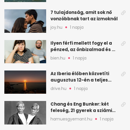
7 tulajdonság, amit sok nő
vonzóbbnak tart az izmoknál
joy.hu
1 napja
Ilyen férfi mellett fogy el a
pénzed, az önbizalmad és a
nyugalmad
bien.hu
1 napja
Az Iberia élőben közvetíti
augusztus 12-én a teljes
napfogyatkozást
drive.hu
1 napja
Chang és Eng Bunker: két
feleség, 21 gyerek a sziámi
ikrek életében
hamuesgyemant.hu
1 napja