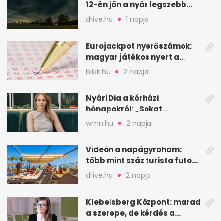
12-én jön a nyár legszebb
csillaghullása
drive.hu
1 napja
Eurojackpot nyerőszámok:
magyar játékos nyert a
2026. augusztus 4-i húzáson
blikk.hu
2 napja
Nyári Dia a kórházi
hónapokról: „Sokat
veszekedtem Istennel”
wmn.hu
2 napja
Videón a napágyroham:
több mint száz turista futott
a helyekért Tenerifén
drive.hu
2 napja
Klebelsberg Központ: marad
a szerepe, de kérdés a