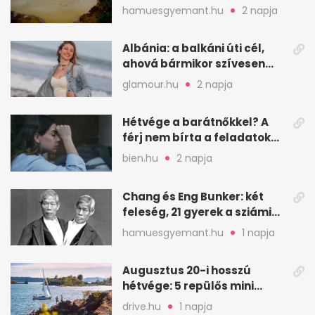
ember halt meg
hamuesgyemant.hu
2 napja
Albánia: a balkáni úti cél,
ahová bármikor szívesen
visszamennék
glamour.hu
2 napja
Hétvége a barátnőkkel? A
férj nem bírta a feladatokat,
a feleség levegőt kér
bien.hu
2 napja
Chang és Eng Bunker: két
feleség, 21 gyerek a sziámi
ikrek életében
hamuesgyemant.hu
1 napja
Augusztus 20-i hosszú
hétvége: 5 repülős mini
nyaralás 0 szabadsággal
drive.hu
1 napja