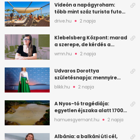
Videón a napágyroham:
több mint száz turista futott
a helyekért Tenerifén
drive.hu
2 napja
Klebelsberg Központ: marad
a szerepe, de kérdés a
hitelessége
wmn.hu
2 napja
Udvaros Dorottya
születésnapja: mennyire
ismered a filmszerepeit?
blikk.hu
2 napja
A Nyos-tó tragédiája:
egyetlen éjszaka alatt 1700
ember halt meg
hamuesgyemant.hu
2 napja
Albánia: a balkáni úti cél,