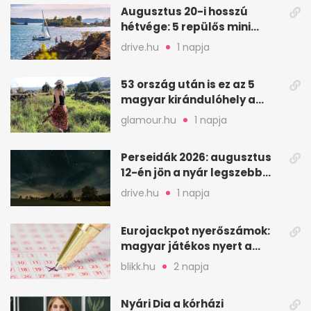
Augusztus 20-i hosszú
hétvége: 5 repülős mini
nyaralás 0 szabadsággal
drive.hu
1 napja
53 ország után is ez az 5
magyar kirándulóhely a
kedvencem
glamour.hu
1 napja
Perseidák 2026: augusztus
12-én jön a nyár legszebb
csillaghullása
drive.hu
1 napja
Eurojackpot nyerőszámok:
magyar játékos nyert a
2026. augusztus 4-i húzáson
blikk.hu
2 napja
Nyári Dia a kórházi