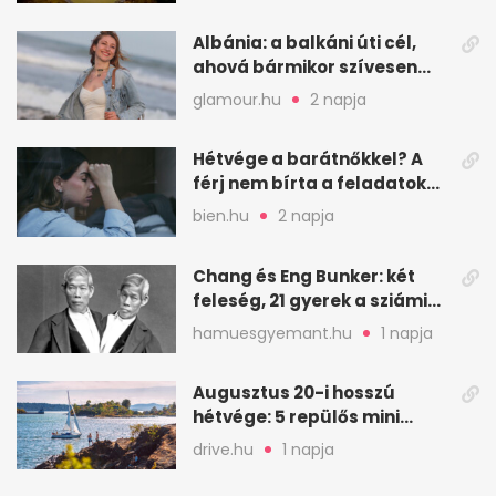
Albánia: a balkáni úti cél,
ahová bármikor szívesen
visszamennék
glamour.hu
2 napja
Hétvége a barátnőkkel? A
férj nem bírta a feladatokat,
a feleség levegőt kér
bien.hu
2 napja
Chang és Eng Bunker: két
feleség, 21 gyerek a sziámi
ikrek életében
hamuesgyemant.hu
1 napja
Augusztus 20-i hosszú
hétvége: 5 repülős mini
nyaralás 0 szabadsággal
drive.hu
1 napja