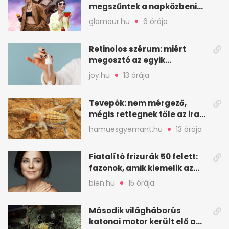
megszűntek a napközbeni
nassolási rohamok
glamour.hu
6 órája
Retinolos szérum: miért
megosztó az egyik
leghatásosabb
joy.hu
13 órája
öregedésgátló?
Tevepók: nem mérgező,
mégis rettegnek tőle az iraki
sivatagban
hamuesgyemant.hu
13 órája
Fiatalító frizurák 50 felett:
fazonok, amik kiemelik az
arcodat
bien.hu
15 órája
Második világháborús
katonai motor került elő a