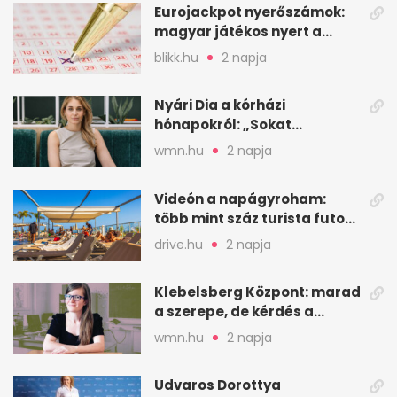
Eurojackpot nyerőszámok:
magyar játékos nyert a
2026. augusztus 4-i húzáson
blikk.hu
2 napja
Nyári Dia a kórházi
hónapokról: „Sokat
veszekedtem Istennel”
wmn.hu
2 napja
Videón a napágyroham:
több mint száz turista futott
a helyekért Tenerifén
drive.hu
2 napja
Klebelsberg Központ: marad
a szerepe, de kérdés a
hitelessége
wmn.hu
2 napja
Udvaros Dorottya