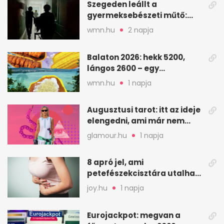
Szegeden leállt a
gyermeksebészeti műtő:
elfogytak a tartalékok
wmn.hu
2 napja
Balaton 2026: hekk 5200,
lángos 2600 – egy
strandnap gyorsan tízezres
wmn.hu
1 napja
Augusztusi tarot: itt az ideje
elengedni, ami már nem
szolgál téged
glamour.hu
1 napja
8 apró jel, ami
petefészekcisztára utalhat
– mire figyelj
joy.hu
1 napja
Eurojackpot: megvan a