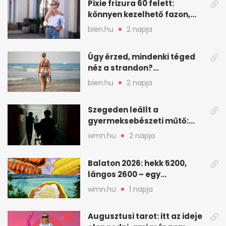
Pixie frizura 60 felett:
könnyen kezelhető fazon,
ami karaktert ad
bien.hu
2 napja
Úgy érzed, mindenki téged
néz a strandon?
Pszichológusok szerint más
bien.hu
2 napja
áll a háttérben
Szegeden leállt a
gyermeksebészeti műtő:
elfogytak a tartalékok
wmn.hu
2 napja
Balaton 2026: hekk 5200,
lángos 2600 – egy
strandnap gyorsan tízezres
wmn.hu
1 napja
Augusztusi tarot: itt az ideje