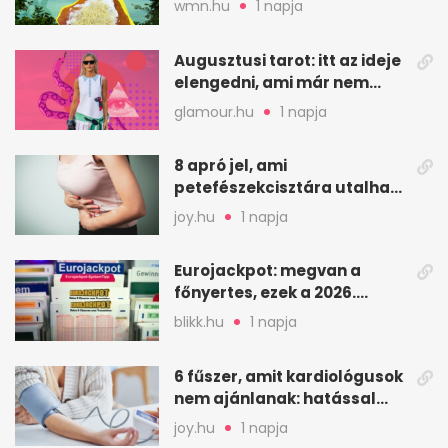
wmn.hu
1 napja
Augusztusi tarot: itt az ideje
elengedni, ami már nem
szolgál téged
glamour.hu
1 napja
8 apró jel, ami
petefészekcisztára utalhat
– mire figyelj
joy.hu
1 napja
Eurojackpot: megvan a
főnyertes, ezek a 2026.
augusztus 7-i számok
blikk.hu
1 napja
6 fűszer, amit kardiológusok
nem ajánlanak: hatással
lehet a vérnyomásra
joy.hu
1 napja