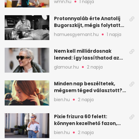
wmn.hu
1 napja
Protonnyaláb érte Anatolij
Bugorszkijt, mégis folytatta
a munkát
hamuesgyemant.hu
1 napja
Nem kell milliárdosnak
lenned: így lassíthatod az
öregedést a biológus szerint
glamour.hu
2 napja
Minden nap beszéltetek,
mégsem téged választott?
Ez az érzelmi csapda
bien.hu
2 napja
Pixie frizura 60 felett:
könnyen kezelhető fazon,
ami karaktert ad
bien.hu
2 napja