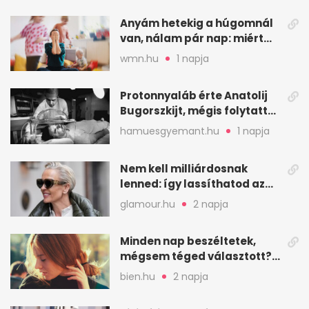
Anyám hetekig a húgomnál
van, nálam pár nap: miért
fáj ennyire?
wmn.hu
1 napja
Protonnyaláb érte Anatolij
Bugorszkijt, mégis folytatta
a munkát
hamuesgyemant.hu
1 napja
Nem kell milliárdosnak
lenned: így lassíthatod az
öregedést a biológus szerint
glamour.hu
2 napja
Minden nap beszéltetek,
mégsem téged választott?
Ez az érzelmi csapda
bien.hu
2 napja