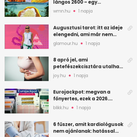
lángos 2600 – egy
strandnap gyorsan tízezres
wmn.hu
1 napja
Augusztusi tarot: itt az ideje
elengedni, ami már nem
szolgál téged
glamour.hu
1 napja
8 apró jel, ami
petefészekcisztára utalhat
– mire figyelj
joy.hu
1 napja
Eurojackpot: megvan a
főnyertes, ezek a 2026.
augusztus 7-i számok
blikk.hu
1 napja
6 fűszer, amit kardiológusok
nem ajánlanak: hatással