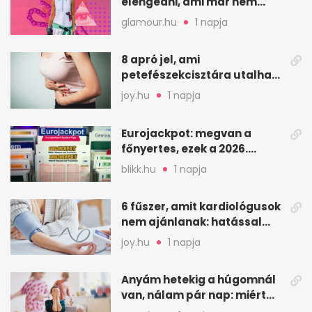
elengedni, ami már nem
szolgál téged
glamour.hu
1 napja
8 apró jel, ami
petefészekcisztára utalhat
– mire figyelj
joy.hu
1 napja
Eurojackpot: megvan a
főnyertes, ezek a 2026.
augusztus 7-i számok
blikk.hu
1 napja
6 fűszer, amit kardiológusok
nem ajánlanak: hatással
lehet a vérnyomásra
joy.hu
1 napja
Anyám hetekig a húgomnál
van, nálam pár nap: miért
fáj ennyire?