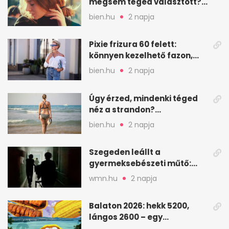
mégsem téged választott?
Ez az érzelmi csapda
bien.hu
2 napja
Pixie frizura 60 felett:
könnyen kezelhető fazon,
ami karaktert ad
bien.hu
2 napja
Úgy érzed, mindenki téged
néz a strandon?
Pszichológusok szerint más
bien.hu
2 napja
áll a háttérben
Szegeden leállt a
gyermeksebészeti műtő:
elfogytak a tartalékok
wmn.hu
2 napja
Balaton 2026: hekk 5200,
lángos 2600 – egy
strandnap gyorsan tízezres