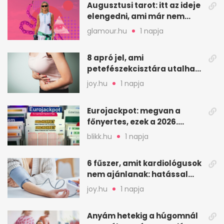
Augusztusi tarot: itt az ideje
elengedni, ami már nem
szolgál téged
glamour.hu
1 napja
8 apró jel, ami
petefészekcisztára utalhat
– mire figyelj
joy.hu
1 napja
Eurojackpot: megvan a
főnyertes, ezek a 2026.
augusztus 7-i számok
blikk.hu
1 napja
6 fűszer, amit kardiológusok
nem ajánlanak: hatással
lehet a vérnyomásra
joy.hu
1 napja
Anyám hetekig a húgomnál