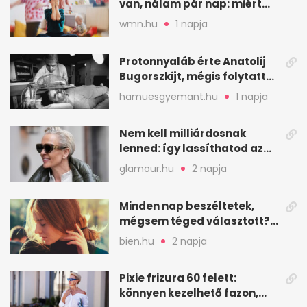
van, nálam pár nap: miért
fáj ennyire?
wmn.hu
1 napja
Protonnyaláb érte Anatolij
Bugorszkijt, mégis folytatta
a munkát
hamuesgyemant.hu
1 napja
Nem kell milliárdosnak
lenned: így lassíthatod az
öregedést a biológus szerint
glamour.hu
2 napja
Minden nap beszéltetek,
mégsem téged választott?
Ez az érzelmi csapda
bien.hu
2 napja
Pixie frizura 60 felett:
könnyen kezelhető fazon,