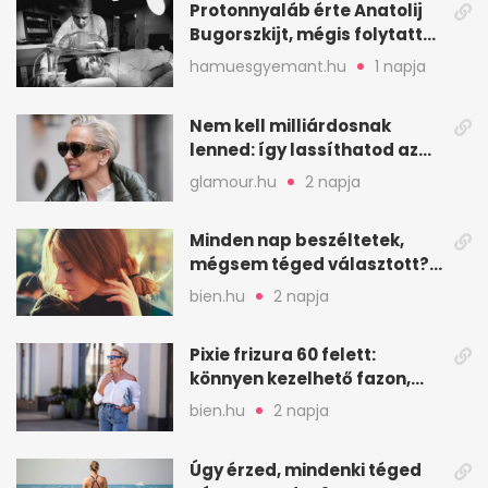
Protonnyaláb érte Anatolij
Bugorszkijt, mégis folytatta
a munkát
hamuesgyemant.hu
1 napja
Nem kell milliárdosnak
lenned: így lassíthatod az
öregedést a biológus szerint
glamour.hu
2 napja
Minden nap beszéltetek,
mégsem téged választott?
Ez az érzelmi csapda
bien.hu
2 napja
Pixie frizura 60 felett:
könnyen kezelhető fazon,
ami karaktert ad
bien.hu
2 napja
Úgy érzed, mindenki téged