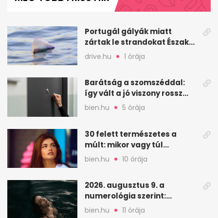
minutes,
41
seconds
Portugál gályák miatt
zártak le strandokat Észak-
Spanyolországban
drive.hu
1 órája
Barátság a szomszéddal:
így vált a jó viszony rossz
döntéssé
bien.hu
5 órája
30 felett természetes a
múlt: mikor vagy túl
válogatós párkeresésnél?
bien.hu
10 órája
2026. augusztus 9. a
numerológia szerint:
lezárás, megbocsátás,
bien.hu
11 órája
elengedés