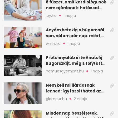
6 fűszer, amit kardiológusok
nem ajánlanak: hatással
lehet a vérnyomásra
joy.hu
1 napja
Anyám hetekig a húgomnál
van, nálam pár nap: miért
fáj ennyire?
wmn.hu
1 napja
Protonnyaláb érte Anatolij
Bugorszkijt, mégis folytatta
a munkát
hamuesgyemant.hu
1 napja
Nem kell milliárdosnak
lenned: így lassíthatod az
öregedést a biológus szerint
glamour.hu
2 napja
Minden nap beszéltetek,