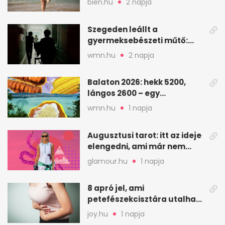
bien.hu
2 napja
áll a háttérben
Szegeden leállt a
gyermeksebészeti műtő:
elfogytak a tartalékok
wmn.hu
2 napja
Balaton 2026: hekk 5200,
lángos 2600 – egy
strandnap gyorsan tízezres
wmn.hu
1 napja
Augusztusi tarot: itt az ideje
elengedni, ami már nem
szolgál téged
glamour.hu
1 napja
8 apró jel, ami
petefészekcisztára utalhat
– mire figyelj
joy.hu
1 napja