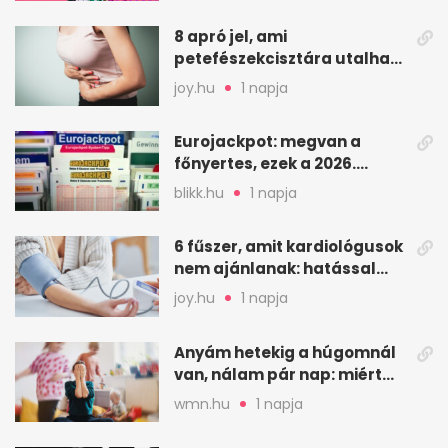
8 apró jel, ami
petefészekcisztára utalhat
– mire figyelj
joy.hu
1 napja
Eurojackpot: megvan a
főnyertes, ezek a 2026.
augusztus 7-i számok
blikk.hu
1 napja
6 fűszer, amit kardiológusok
nem ajánlanak: hatással
lehet a vérnyomásra
joy.hu
1 napja
Anyám hetekig a húgomnál
van, nálam pár nap: miért
fáj ennyire?
wmn.hu
1 napja