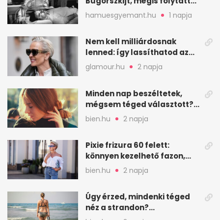
Bugorszkijt, mégis folytatta
a munkát
hamuesgyemant.hu
1 napja
Nem kell milliárdosnak
lenned: így lassíthatod az
öregedést a biológus szerint
glamour.hu
2 napja
Minden nap beszéltetek,
mégsem téged választott?
Ez az érzelmi csapda
bien.hu
2 napja
Pixie frizura 60 felett:
könnyen kezelhető fazon,
ami karaktert ad
bien.hu
2 napja
Úgy érzed, mindenki téged
néz a strandon?
Pszichológusok szerint más