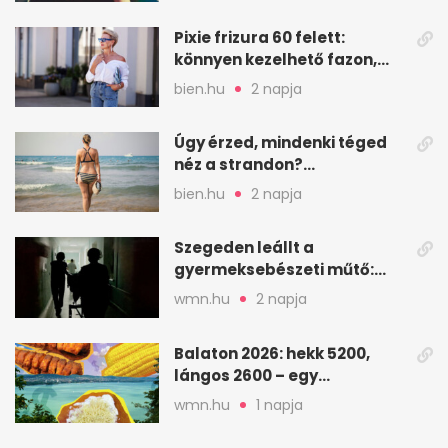
Pixie frizura 60 felett:
könnyen kezelhető fazon,
ami karaktert ad
bien.hu
2 napja
Úgy érzed, mindenki téged
néz a strandon?
Pszichológusok szerint más
bien.hu
2 napja
áll a háttérben
Szegeden leállt a
gyermeksebészeti műtő:
elfogytak a tartalékok
wmn.hu
2 napja
Balaton 2026: hekk 5200,
lángos 2600 – egy
strandnap gyorsan tízezres
wmn.hu
1 napja