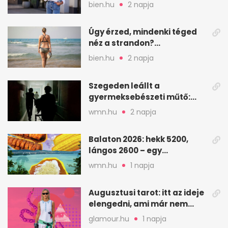
ami karaktert ad
bien.hu
2 napja
Úgy érzed, mindenki téged
néz a strandon?
Pszichológusok szerint más
bien.hu
2 napja
áll a háttérben
Szegeden leállt a
gyermeksebészeti műtő:
elfogytak a tartalékok
wmn.hu
2 napja
Balaton 2026: hekk 5200,
lángos 2600 – egy
strandnap gyorsan tízezres
wmn.hu
1 napja
Augusztusi tarot: itt az ideje
elengedni, ami már nem
szolgál téged
glamour.hu
1 napja