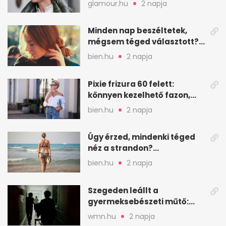
glamour.hu
2 napja
Minden nap beszéltetek,
mégsem téged választott?
Ez az érzelmi csapda
bien.hu
2 napja
Pixie frizura 60 felett:
könnyen kezelhető fazon,
ami karaktert ad
bien.hu
2 napja
Úgy érzed, mindenki téged
néz a strandon?
Pszichológusok szerint más
bien.hu
2 napja
áll a háttérben
Szegeden leállt a
gyermeksebészeti műtő:
elfogytak a tartalékok
wmn.hu
2 napja