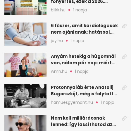
főnyertes, ezek a 2026.
augusztus 7-i számok
blikk.hu
1 napja
6 fűszer, amit kardiológusok
nem ajánlanak: hatással
lehet a vérnyomásra
joy.hu
1 napja
Anyám hetekig a húgomnál
van, nálam pár nap: miért
fáj ennyire?
wmn.hu
1 napja
Protonnyaláb érte Anatolij
Bugorszkijt, mégis folytatta
a munkát
hamuesgyemant.hu
1 napja
Nem kell milliárdosnak
lenned: így lassíthatod az
öregedést a biológus szerint