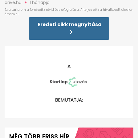
drive.hu
1 hónapja
Eredeti cikk megnyitása
0
seconds
of
MÉG TÖBB FRISS HÍR
3