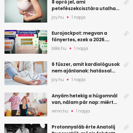
8 apró jel, ami
petefészekcisztára utalhat
– mire figyelj
joy.hu
1 napja
Eurojackpot: megvan a
főnyertes, ezek a 2026.
augusztus 7-i számok
blikk.hu
1 napja
6 fűszer, amit kardiológusok
nem ajánlanak: hatással
lehet a vérnyomásra
joy.hu
1 napja
Anyám hetekig a húgomnál
van, nálam pár nap: miért
fáj ennyire?
wmn.hu
1 napja
Protonnyaláb érte Anatolij