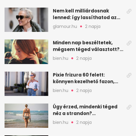
Nem kell milliárdosnak
lenned: így lassíthatod az
öregedést a biológus szerint
glamour.hu
2 napja
Minden nap beszéltetek,
mégsem téged választott?
Ez az érzelmi csapda
bien.hu
2 napja
Pixie frizura 60 felett:
könnyen kezelhető fazon,
ami karaktert ad
bien.hu
2 napja
Úgy érzed, mindenki téged
néz a strandon?
Pszichológusok szerint más
bien.hu
2 napja
áll a háttérben