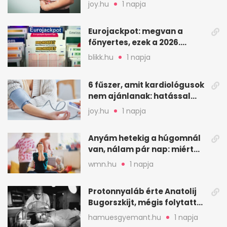
– mire figyelj
joy.hu
1 napja
Eurojackpot: megvan a
főnyertes, ezek a 2026.
augusztus 7-i számok
blikk.hu
1 napja
6 fűszer, amit kardiológusok
nem ajánlanak: hatással
lehet a vérnyomásra
joy.hu
1 napja
Anyám hetekig a húgomnál
van, nálam pár nap: miért
fáj ennyire?
wmn.hu
1 napja
Protonnyaláb érte Anatolij
Bugorszkijt, mégis folytatta
a munkát
hamuesgyemant.hu
1 napja