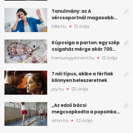
Tanulmány: az A
vércsoportnál magasabb
lehet a korai sztrók
blikk.hu
12 órája
kockázata
Kúpcsiga a parton: egy szép
csigaház mérge akár 700
embert is megölhet
hamuesgyemant.hu
13 órája
7 női típus, akibe a férfiak
könnyen beleszeretnek
joy.hu
20 órája
„Az edző bácsi
megcsapkodta a popsinkat”
– Klára nyári táboros
wmn.hu
22 órája
története