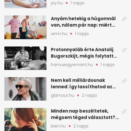
lehet a vérnyomásra
joy.hu
1 napja
Anyám hetekig a húgomnál
van, nálam pár nap: miért
fáj ennyire?
wmn.hu
1 napja
Protonnyaláb érte Anatolij
Bugorszkijt, mégis folytatta
a munkát
hamuesgyemant.hu
1 napja
Nem kell milliárdosnak
lenned: így lassíthatod az
öregedést a biológus szerint
glamour.hu
2 napja
Minden nap beszéltetek,
mégsem téged választott?
Ez az érzelmi csapda
bien.hu
2 napja