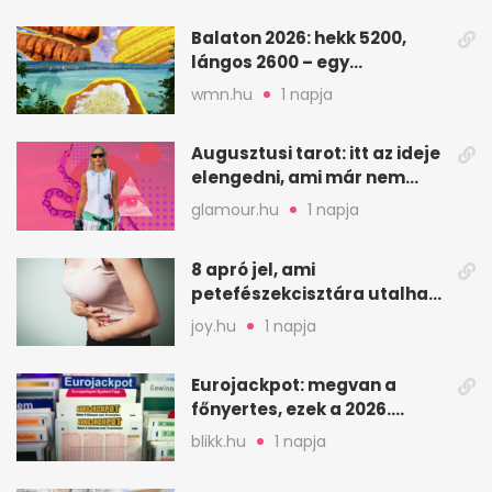
Balaton 2026: hekk 5200,
lángos 2600 – egy
strandnap gyorsan tízezres
wmn.hu
1 napja
Augusztusi tarot: itt az ideje
elengedni, ami már nem
szolgál téged
glamour.hu
1 napja
8 apró jel, ami
petefészekcisztára utalhat
– mire figyelj
joy.hu
1 napja
Eurojackpot: megvan a
főnyertes, ezek a 2026.
augusztus 7-i számok
blikk.hu
1 napja