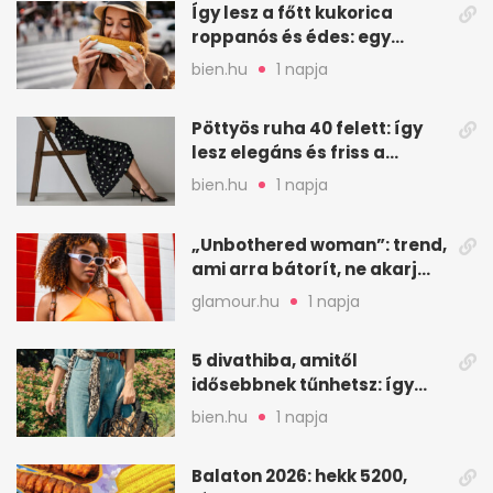
Így lesz a főtt kukorica
roppanós és édes: egy
zöldséges trükkje
bien.hu
1 napja
Pöttyös ruha 40 felett: így
lesz elegáns és friss a
kedvenc minta
bien.hu
1 napja
„Unbothered woman”: trend,
ami arra bátorít, ne akarj
mindenkinek megfelelni
glamour.hu
1 napja
5 divathiba, amitől
idősebbnek tűnhetsz: így
frissíts a megjelenéseden
bien.hu
1 napja
Balaton 2026: hekk 5200,