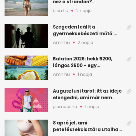
néz a strandon?
Pszichológusok szerint más
bien.hu
2 napja
áll a háttérben
Szegeden leállt a
gyermeksebészeti műtő:
elfogytak a tartalékok
wmn.hu
2 napja
Balaton 2026: hekk 5200,
lángos 2600 – egy
strandnap gyorsan tízezres
wmn.hu
1 napja
Augusztusi tarot: itt az ideje
elengedni, ami már nem
szolgál téged
glamour.hu
1 napja
8 apró jel, ami
petefészekcisztára utalhat