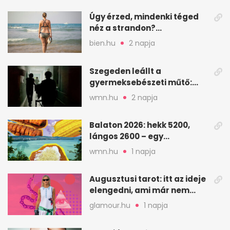
Úgy érzed, mindenki téged
néz a strandon?
Pszichológusok szerint más
bien.hu
2 napja
áll a háttérben
Szegeden leállt a
gyermeksebészeti műtő:
elfogytak a tartalékok
wmn.hu
2 napja
Balaton 2026: hekk 5200,
lángos 2600 – egy
strandnap gyorsan tízezres
wmn.hu
1 napja
Augusztusi tarot: itt az ideje
elengedni, ami már nem
szolgál téged
glamour.hu
1 napja