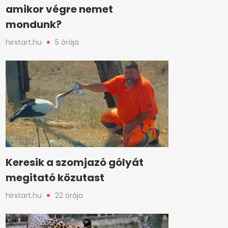
amikor végre nemet
mondunk?
hirstart.hu
5 órája
Keresik a szomjazó gólyát
megitató közutast
hirstart.hu
22 órája