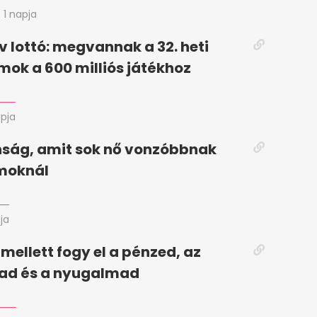
1 napja
 lottó: megvannak a 32. heti
ok a 600 milliós játékhoz
apja
nság, amit sok nő vonzóbbnak
zmoknál
ja
i mellett fogy el a pénzed, az
ad és a nyugalmad