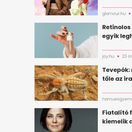
glamour.hu
Retinolos
egyik le
joy.hu
23 ó
Tevepók:
tőle az i
hamuesgyema
Fiatalító 
kiemelik 