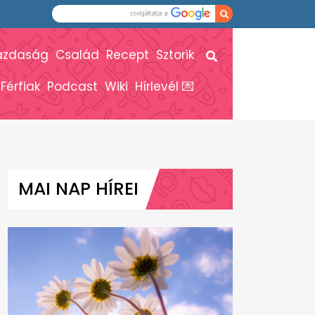
azdaság
Család
Recept
Sztorik
Férfiak
Podcast
Wiki
Hírlevél 💌
MAI NAP HÍREI