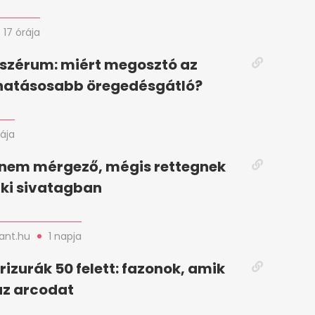
17 órája
 szérum: miért megosztó az
ghatásosabb öregedésgátló?
rája
 nem mérgező, mégis rettegnek
raki sivatagban
nt.hu
1 napja
frizurák 50 felett: fazonok, amik
az arcodat