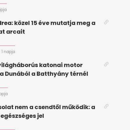
apja
rea: közel 15 éve mutatja meg a
at arcait
1 napja
világháborús katonai motor
ő a Dunából a Batthyány térnél
napja
solat nem a csendtől működik: a
 egészséges jel