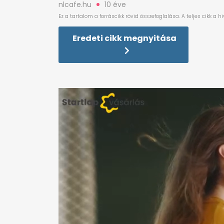
nlcafe.hu
10 éve
Eredeti cikk megnyitása