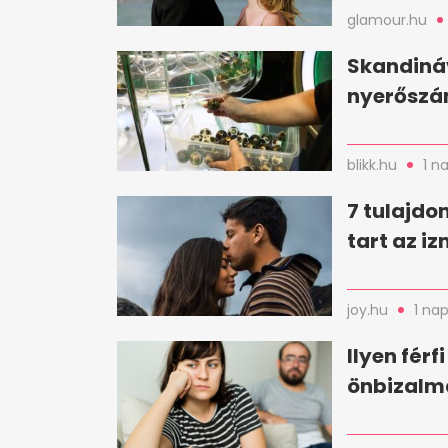
glamour.hu
Skandináv
nyerőszám
blikk.hu
1 n
7 tulajdo
tart az i
joy.hu
1 nap
Ilyen férf
önbizalm