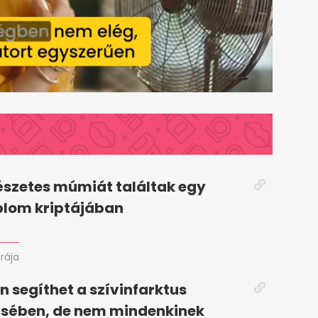
szetes múmiát találtak egy
plom kriptájában
órája
in segíthet a szívinfarktus
sében, de nem mindenkinek