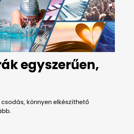
rák egyszerűen,
 csodás, könnyen elkészíthető
ább.