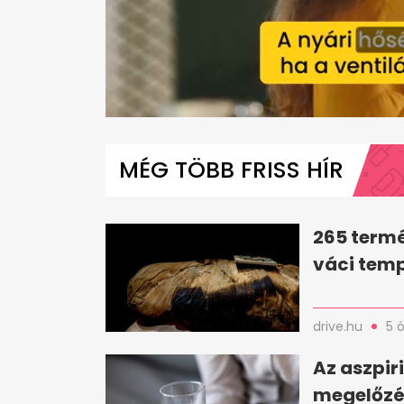
0
seconds
of
MÉG TÖBB FRISS HÍR
1
minute,
2
seconds
Volume
0%
265 termé
váci tem
drive.hu
5 
Az aszpir
megelőzé