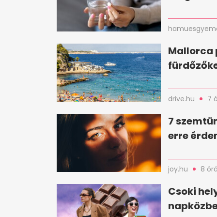
hamuesgyema
Mallorca 
fürdőzőke
drive.hu
7 
7 szemtün
erre érde
joy.hu
8 ór
Csoki hel
napközbe