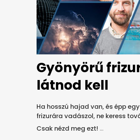
Gyönyörű frizu
látnod kell
Ha hosszú hajad van, és épp egy
frizurára vadászol, ne keress tov
Csak nézd meg ezt!