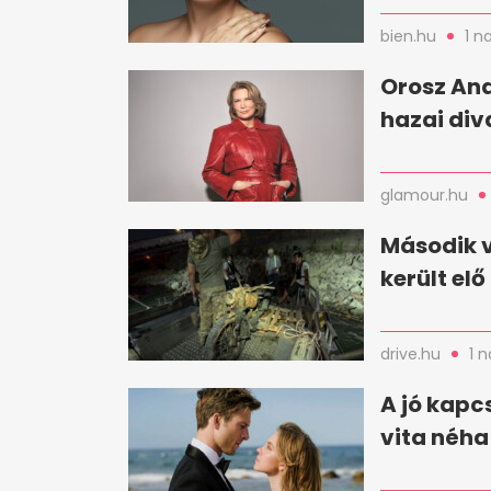
bien.hu
1 n
Orosz And
hazai div
glamour.hu
Második 
került el
drive.hu
1 
A jó kapc
vita néha