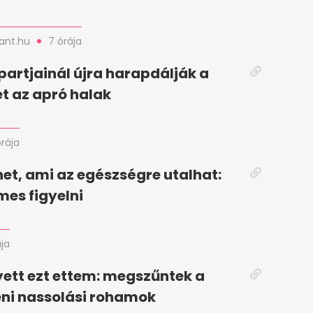
nt.hu
7 órája
partjainál újra harapdálják a
t az apró halak
órája
et, ami az egészségre utalhat:
mes figyelni
ája
yett ezt ettem: megszűntek a
ni nassolási rohamok