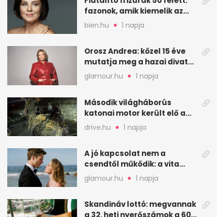
Fiatalító frizurák 50 felett:
fazonok, amik kiemelik az
arcodat
bien.hu
1 napja
Orosz Andrea: közel 15 éve
mutatja meg a hazai divat
arcait
glamour.hu
1 napja
Második világháborús
katonai motor került elő a
Dunából a Batthyány térnél
drive.hu
1 napja
A jó kapcsolat nem a
csendtől működik: a vita
néha egészséges jel
glamour.hu
1 napja
Skandináv lottó: megvannak
a 32. heti nyerőszámok a 600