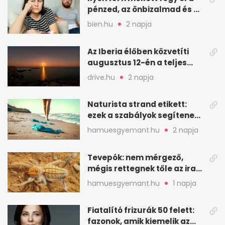
pénzed, az önbizalmad és a
nyugalmad
bien.hu
2 napja
Az Iberia élőben közvetíti
augusztus 12-én a teljes
napfogyatkozást
drive.hu
2 napja
Naturista strand etikett:
ezek a szabályok segítenek
komfortosan lenni
hamuesgyemant.hu
2 napja
Tevepók: nem mérgező,
mégis rettegnek tőle az iraki
sivatagban
hamuesgyemant.hu
1 napja
Fiatalító frizurák 50 felett:
fazonok, amik kiemelik az