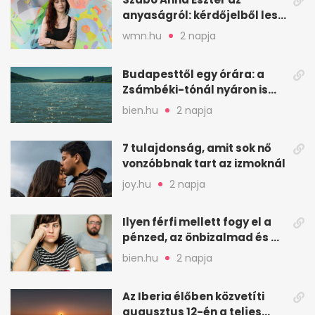
anyaságról: kérdőjelből lesz
valaha felkiáltójel?
wmn.hu
2 napja
Budapesttől egy órára: a
Zsámbéki-tónál nyáron is
van hely
bien.hu
2 napja
7 tulajdonság, amit sok nő
vonzóbbnak tart az izmoknál
joy.hu
2 napja
Ilyen férfi mellett fogy el a
pénzed, az önbizalmad és a
nyugalmad
bien.hu
2 napja
Az Iberia élőben közvetíti
augusztus 12-én a teljes