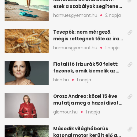
ezek a szabályok segítenek
komfortosan lenni
hamuesgyemant.hu
2 napja
Tevepók: nem mérgező,
mégis rettegnek tőle az iraki
sivatagban
hamuesgyemant.hu
1 napja
Fiatalító frizurák 50 felett:
fazonok, amik kiemelik az
arcodat
bien.hu
1 napja
Orosz Andrea: közel 15 éve
mutatja meg a hazai divat
arcait
glamour.hu
1 napja
Második világháborús
katonai motor került elő a