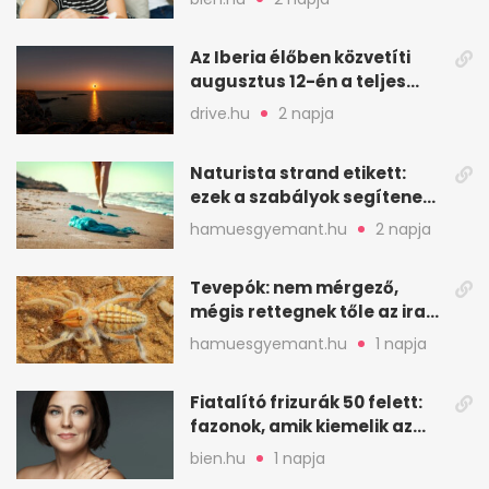
Az Iberia élőben közvetíti
augusztus 12-én a teljes
napfogyatkozást
drive.hu
2 napja
Naturista strand etikett:
ezek a szabályok segítenek
komfortosan lenni
hamuesgyemant.hu
2 napja
Tevepók: nem mérgező,
mégis rettegnek tőle az iraki
sivatagban
hamuesgyemant.hu
1 napja
Fiatalító frizurák 50 felett:
fazonok, amik kiemelik az
arcodat
bien.hu
1 napja