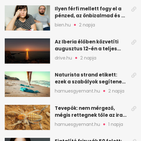
Ilyen férfi mellett fogy el a
pénzed, az önbizalmad és a
nyugalmad
bien.hu
2 napja
Az Iberia élőben közvetíti
augusztus 12-én a teljes
napfogyatkozást
drive.hu
2 napja
Naturista strand etikett:
ezek a szabályok segítenek
komfortosan lenni
hamuesgyemant.hu
2 napja
Tevepók: nem mérgező,
mégis rettegnek tőle az iraki
sivatagban
hamuesgyemant.hu
1 napja