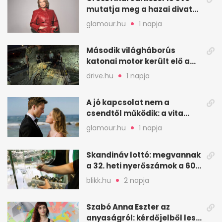
mutatja meg a hazai divat
arcait
glamour.hu
1 napja
Második világháborús
katonai motor került elő a
Dunából a Batthyány térnél
drive.hu
1 napja
A jó kapcsolat nem a
csendtől működik: a vita
néha egészséges jel
glamour.hu
1 napja
Skandináv lottó: megvannak
a 32. heti nyerőszámok a 600
milliós játékhoz
blikk.hu
2 napja
Szabó Anna Eszter az
anyaságról: kérdőjelből lesz