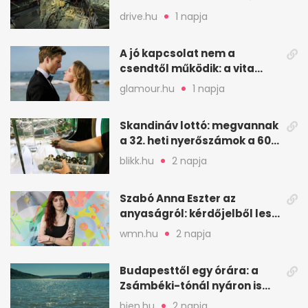
Dunából a Batthyány térnél
drive.hu
1 napja
A jó kapcsolat nem a
csendtől működik: a vita
néha egészséges jel
glamour.hu
1 napja
Skandináv lottó: megvannak
a 32. heti nyerőszámok a 600
milliós játékhoz
blikk.hu
2 napja
Szabó Anna Eszter az
anyaságról: kérdőjelből lesz
valaha felkiáltójel?
wmn.hu
2 napja
Budapesttől egy órára: a
Zsámbéki-tónál nyáron is
van hely
bien.hu
2 napja