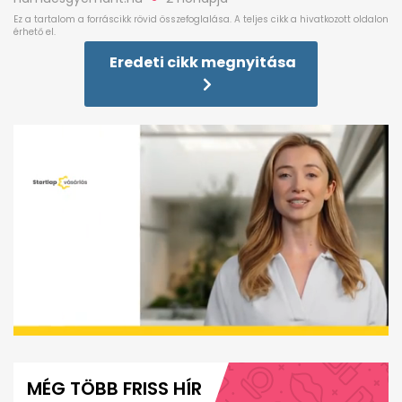
Eredeti cikk megnyitása
0
seconds
of
MÉG TÖBB FRISS HÍR
1
minute,