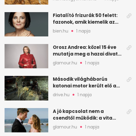
Fiatalító frizurák 50 felett:
fazonok, amik kiemelik az
arcodat
bien.hu
1 napja
Orosz Andrea: közel 15 éve
mutatja meg a hazai divat
arcait
glamour.hu
1 napja
Második világháborús
katonai motor került elő a
Dunából a Batthyány térnél
drive.hu
1 napja
A jó kapcsolat nem a
csendtől működik: a vita
néha egészséges jel
glamour.hu
1 napja