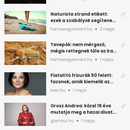
Naturista strand etikett:
ezek a szabályok segítenek
komfortosan lenni
hamuesgyemant.hu
2 napja
Tevepók: nem mérgező,
mégis rettegnek tőle az iraki
sivatagban
hamuesgyemant.hu
1 napja
Fiatalító frizurák 50 felett:
fazonok, amik kiemelik az
arcodat
bien.hu
1 napja
Orosz Andrea: közel 15 éve
mutatja meg a hazai divat
arcait
glamour.hu
1 napja