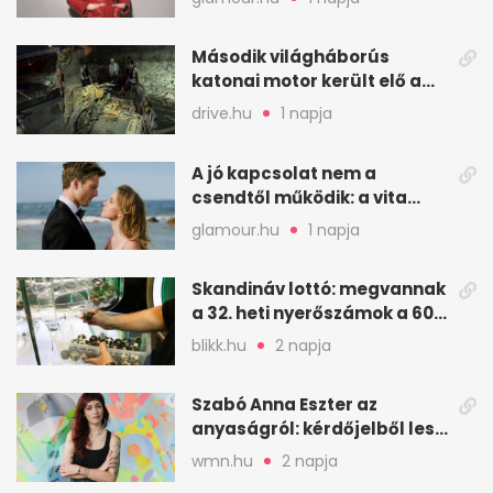
Második világháborús
katonai motor került elő a
Dunából a Batthyány térnél
drive.hu
1 napja
A jó kapcsolat nem a
csendtől működik: a vita
néha egészséges jel
glamour.hu
1 napja
Skandináv lottó: megvannak
a 32. heti nyerőszámok a 600
milliós játékhoz
blikk.hu
2 napja
Szabó Anna Eszter az
anyaságról: kérdőjelből lesz
valaha felkiáltójel?
wmn.hu
2 napja