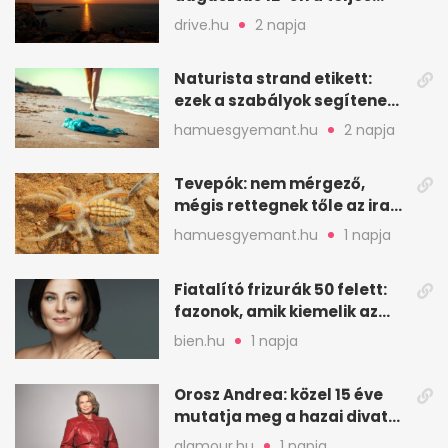
napfogyatkozást
drive.hu
2 napja
Naturista strand etikett:
ezek a szabályok segítenek
komfortosan lenni
hamuesgyemant.hu
2 napja
Tevepók: nem mérgező,
mégis rettegnek tőle az iraki
sivatagban
hamuesgyemant.hu
1 napja
Fiatalító frizurák 50 felett:
fazonok, amik kiemelik az
arcodat
bien.hu
1 napja
Orosz Andrea: közel 15 éve
mutatja meg a hazai divat
arcait
glamour.hu
1 napja