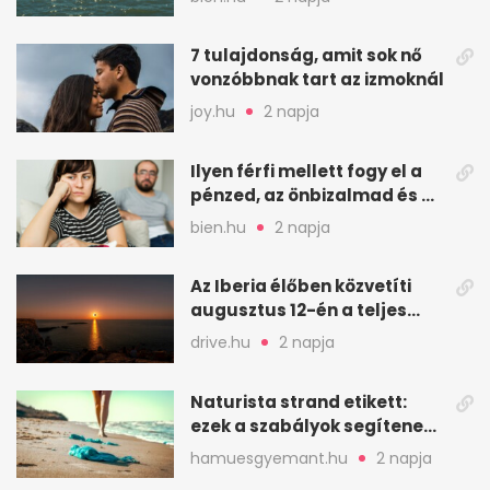
7 tulajdonság, amit sok nő
vonzóbbnak tart az izmoknál
joy.hu
2 napja
Ilyen férfi mellett fogy el a
pénzed, az önbizalmad és a
nyugalmad
bien.hu
2 napja
Az Iberia élőben közvetíti
augusztus 12-én a teljes
napfogyatkozást
drive.hu
2 napja
Naturista strand etikett:
ezek a szabályok segítenek
komfortosan lenni
hamuesgyemant.hu
2 napja