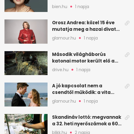
arcodat
bien.hu
1 napja
Orosz Andrea: közel 15 éve
mutatja meg a hazai divat
arcait
glamour.hu
1 napja
Második világháborús
katonai motor került elő a
Dunából a Batthyány térnél
drive.hu
1 napja
A jó kapcsolat nem a
csendtől működik: a vita
néha egészséges jel
glamour.hu
1 napja
Skandináv lottó: megvannak
a 32. heti nyerőszámok a 600
milliós játékhoz
blikk.hu
2 napja