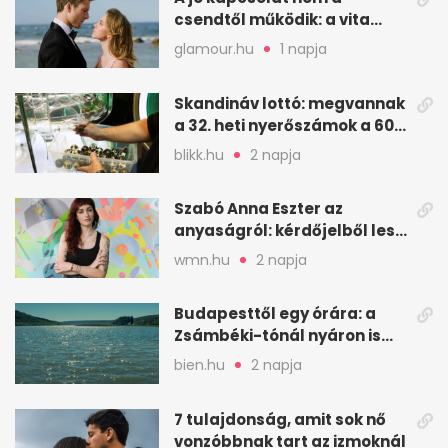
csendtől működik: a vita
néha egészséges jel
glamour.hu
1 napja
Skandináv lottó: megvannak
a 32. heti nyerőszámok a 600
milliós játékhoz
blikk.hu
2 napja
Szabó Anna Eszter az
anyaságról: kérdőjelből lesz
valaha felkiáltójel?
wmn.hu
2 napja
Budapesttől egy órára: a
Zsámbéki-tónál nyáron is
van hely
bien.hu
2 napja
7 tulajdonság, amit sok nő
vonzóbbnak tart az izmoknál