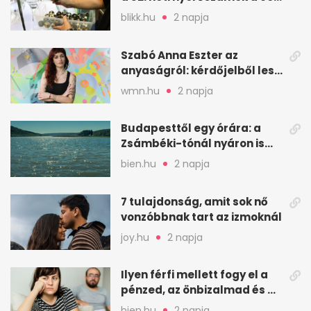
milliós játékhoz
blikk.hu
2 napja
Szabó Anna Eszter az
anyaságról: kérdőjelből lesz
valaha felkiáltójel?
wmn.hu
2 napja
Budapesttől egy órára: a
Zsámbéki-tónál nyáron is
van hely
bien.hu
2 napja
7 tulajdonság, amit sok nő
vonzóbbnak tart az izmoknál
joy.hu
2 napja
Ilyen férfi mellett fogy el a
pénzed, az önbizalmad és a
nyugalmad
bien.hu
2 napja