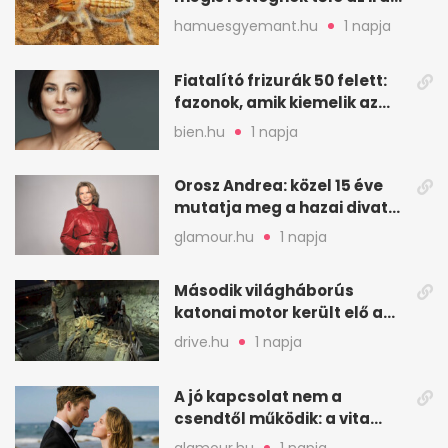
sivatagban
hamuesgyemant.hu
1 napja
Fiatalító frizurák 50 felett:
fazonok, amik kiemelik az
arcodat
bien.hu
1 napja
Orosz Andrea: közel 15 éve
mutatja meg a hazai divat
arcait
glamour.hu
1 napja
Második világháborús
katonai motor került elő a
Dunából a Batthyány térnél
drive.hu
1 napja
A jó kapcsolat nem a
csendtől működik: a vita
néha egészséges jel
glamour.hu
1 napja