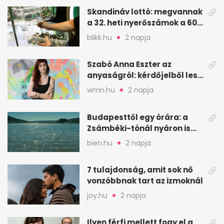
Skandináv lottó: megvannak
a 32. heti nyerőszámok a 600
milliós játékhoz
blikk.hu
2 napja
Szabó Anna Eszter az
anyaságról: kérdőjelből lesz
valaha felkiáltójel?
wmn.hu
2 napja
Budapesttől egy órára: a
Zsámbéki-tónál nyáron is
van hely
bien.hu
2 napja
7 tulajdonság, amit sok nő
vonzóbbnak tart az izmoknál
joy.hu
2 napja
Ilyen férfi mellett fogy el a