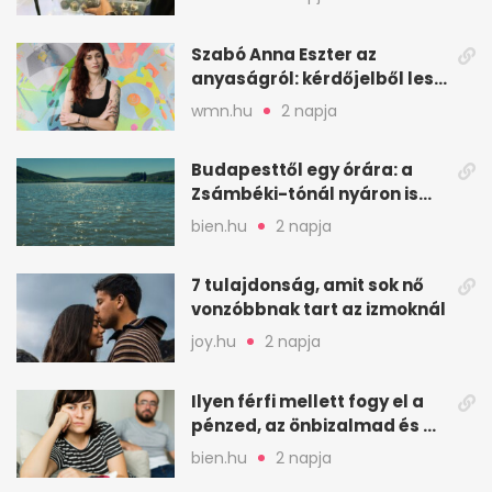
Szabó Anna Eszter az
anyaságról: kérdőjelből lesz
valaha felkiáltójel?
wmn.hu
2 napja
Budapesttől egy órára: a
Zsámbéki-tónál nyáron is
van hely
bien.hu
2 napja
7 tulajdonság, amit sok nő
vonzóbbnak tart az izmoknál
joy.hu
2 napja
Ilyen férfi mellett fogy el a
pénzed, az önbizalmad és a
nyugalmad
bien.hu
2 napja