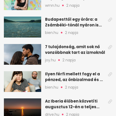
valaha felkiáltójel?
wmn.hu
2 napja
Budapesttől egy órára: a
Zsámbéki-tónál nyáron is
van hely
bien.hu
2 napja
7 tulajdonság, amit sok nő
vonzóbbnak tart az izmoknál
joy.hu
2 napja
Ilyen férfi mellett fogy el a
pénzed, az önbizalmad és a
nyugalmad
bien.hu
2 napja
Az Iberia élőben közvetíti
augusztus 12-én a teljes
napfogyatkozást
drive.hu
2 napja