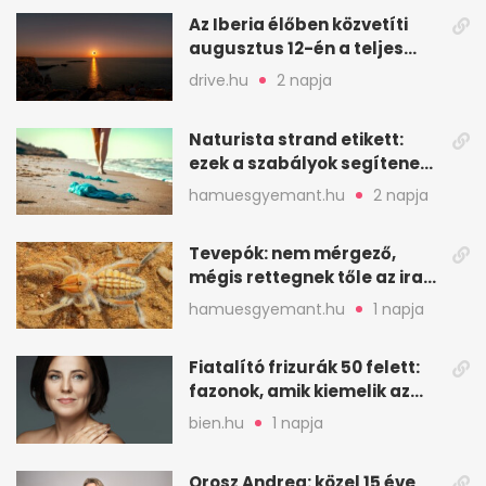
Az Iberia élőben közvetíti
augusztus 12-én a teljes
napfogyatkozást
drive.hu
2 napja
Naturista strand etikett:
ezek a szabályok segítenek
komfortosan lenni
hamuesgyemant.hu
2 napja
Tevepók: nem mérgező,
mégis rettegnek tőle az iraki
sivatagban
hamuesgyemant.hu
1 napja
Fiatalító frizurák 50 felett:
fazonok, amik kiemelik az
arcodat
bien.hu
1 napja
Orosz Andrea: közel 15 éve