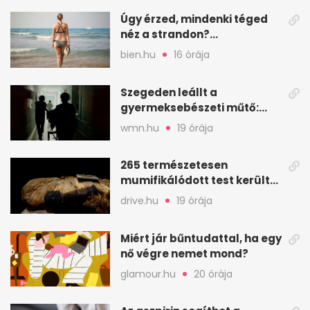
Úgy érzed, mindenki téged
néz a strandon?
Pszichológusok szerint más
bien.hu
16 órája
áll a háttérben
Szegeden leállt a
gyermeksebészeti műtő:
elfogytak a tartalékok
wmn.hu
19 órája
265 természetesen
mumifikálódott test került
elő egy váci templom
drive.hu
19 órája
kriptájából
Miért jár bűntudattal, ha egy
nő végre nemet mond?
glamour.hu
20 órája