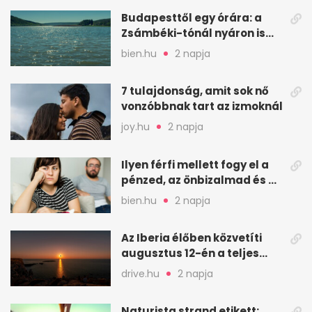
Budapesttől egy órára: a
Zsámbéki-tónál nyáron is
van hely
bien.hu
2 napja
7 tulajdonság, amit sok nő
vonzóbbnak tart az izmoknál
joy.hu
2 napja
Ilyen férfi mellett fogy el a
pénzed, az önbizalmad és a
nyugalmad
bien.hu
2 napja
Az Iberia élőben közvetíti
augusztus 12-én a teljes
napfogyatkozást
drive.hu
2 napja
Naturista strand etikett: