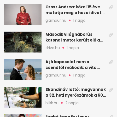
Orosz Andrea: közel 15 éve
mutatja meg a hazai divat
arcait
glamour.hu
1 napja
Második világháborús
katonai motor került elő a
Dunából a Batthyány térnél
drive.hu
1 napja
A jó kapcsolat nem a
csendtől működik: a vita
néha egészséges jel
glamour.hu
1 napja
Skandináv lottó: megvannak
a 32. heti nyerőszámok a 600
milliós játékhoz
blikk.hu
2 napja
Szabó Anna Eszter az