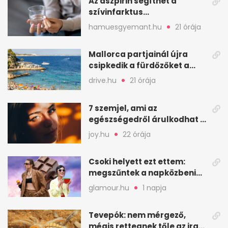
Az aszpirin segíthet a
szívinfarktus
megelőzésében, de nem
hamuesgyemant.hu
21 órája
mindenkinek
Mallorca partjainál újra
csipkedik a fürdőzőket a
halak a sekély vízben
drive.hu
21 órája
7 szemjel, ami az
egészségedről árulkodhat –
erre figyelj oda
joy.hu
22 órája
Csoki helyett ezt ettem:
megszűntek a napközbeni
nassolási rohamok
glamour.hu
1 napja
Tevepók: nem mérgező,
mégis rettegnek tőle az iraki