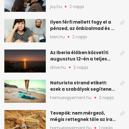
joy.hu
2 napja
Ilyen férfi mellett fogy el a
pénzed, az önbizalmad és a
nyugalmad
bien.hu
2 napja
Az Iberia élőben közvetíti
augusztus 12-én a teljes
napfogyatkozást
drive.hu
2 napja
Naturista strand etikett:
ezek a szabályok segítenek
komfortosan lenni
hamuesgyemant.hu
2 napja
Tevepók: nem mérgező,
mégis rettegnek tőle az iraki
sivatagban
hamuesgyemant.hu
1 napja