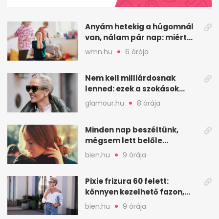
13
seconds
Anyám hetekig a húgomnál
van, nálam pár nap: miért
fáj ennyire?
wmn.hu
6 órája
Nem kell milliárdosnak
lenned: ezek a szokások
lassítják az öregedést
glamour.hu
8 órája
Minden nap beszéltünk,
mégsem lett belőle
kapcsolat – mi fáj ennyire?
bien.hu
9 órája
Pixie frizura 60 felett:
könnyen kezelhető fazon,
ami karaktert ad
bien.hu
9 órája