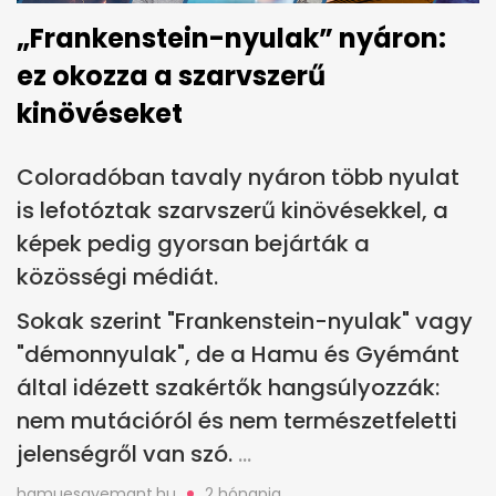
„Frankenstein-nyulak” nyáron:
ez okozza a szarvszerű
kinövéseket
Coloradóban tavaly nyáron több nyulat
is lefotóztak szarvszerű kinövésekkel, a
képek pedig gyorsan bejárták a
közösségi médiát.
Sokak szerint "Frankenstein-nyulak" vagy
"démonnyulak", de a Hamu és Gyémánt
által idézett szakértők hangsúlyozzák:
nem mutációról és nem természetfeletti
jelenségről van szó.
hamuesgyemant.hu
2 hónapja