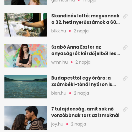
Skandináv lottó: megvannak
a 32. heti nyerőszámok a 600
milliós játékhoz
blikk.hu
2 napja
Szabó Anna Eszter az
anyaságról: kérdőjelből lesz
valaha felkiáltójel?
wmn.hu
2 napja
Budapesttől egy órára: a
Zsámbéki-tónál nyáron is
van hely
bien.hu
2 napja
7 tulajdonság, amit sok nő
vonzóbbnak tart az izmoknál
joy.hu
2 napja