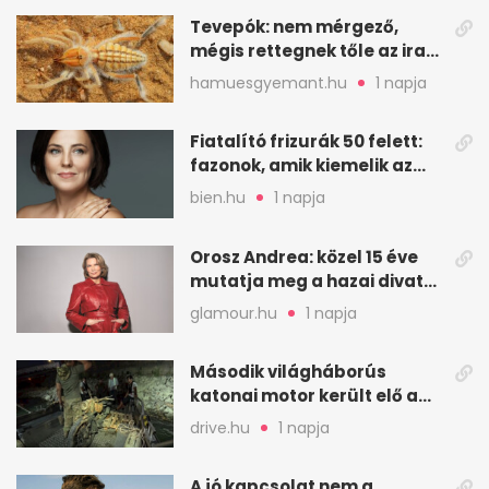
Tevepók: nem mérgező,
mégis rettegnek tőle az iraki
sivatagban
hamuesgyemant.hu
1 napja
Fiatalító frizurák 50 felett:
fazonok, amik kiemelik az
arcodat
bien.hu
1 napja
Orosz Andrea: közel 15 éve
mutatja meg a hazai divat
arcait
glamour.hu
1 napja
Második világháborús
katonai motor került elő a
Dunából a Batthyány térnél
drive.hu
1 napja
A jó kapcsolat nem a